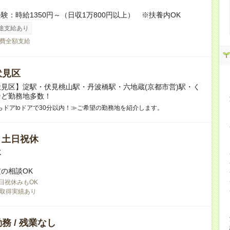
験：時給1350円～（日収1万800円以上） ※扶養内OK
途支給あり
費全額支給
伏見区
見区】淀駅・伏見桃山駅・丹波橋駅・六地蔵(京都市営)駅・く
など勤務地多数！
らドアtoドアで30分以内！≫ご希望の勤務地を紹介します。
/ 土日祝休
K
の相談OK
日祝休みもOK
取得実績あり
務 / 残業なし