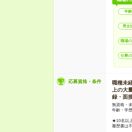
年齢
男女
職場の
仕事の
応募資格・条件
職種未経験
上の大量募
録・面接
無資格・未
年齢・学歴
★10名以
履歴書は