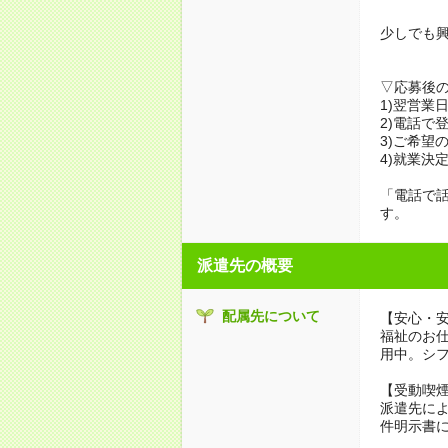
少しでも
▽応募後
1)翌営業
2)電話で
3)ご希望
4)就業決
「電話で
す。
派遣先の概要
配属先について
【安心・
福祉のお
用中。シ
【受動喫
派遣先に
件明示書