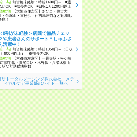
[給 与]
無資格未経験：時給1400円～ ■週
払いOK ■扶養内OK ■日収1万1200円以上
[勤務地]
【大阪市住吉区】あびこ・住吉大
社・帝塚山・東粉浜・住吉鳥居前など勤務地
多数！
＜8割が未経験＞病院で備品チェッ
クや患者さんのサポート＊しゅふさ
ん活躍中！
[給 与]
無資格未経験：時給1350円～（日収
1万800円以上） ※扶養内OK
[勤務地]
【京都市左京区】一乗寺駅・松ケ崎
(京都府)駅・貴船口駅・木野駅・八瀬比叡山
口駅など勤務地多数！
日研トータルソーシング株式会社 メデ
ィカルケア事業部のバイト一覧へ