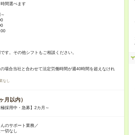
ト時間選べます
例～
00
00
:00
！
例です。その他シフトもご相談ください。
の場合当社と合わせて法定労働時間が週40時間を超えなけれ
業なし
ヶ月以内）
極採用中・急募】2カ月～
さんのサポート業務／
は一切なし