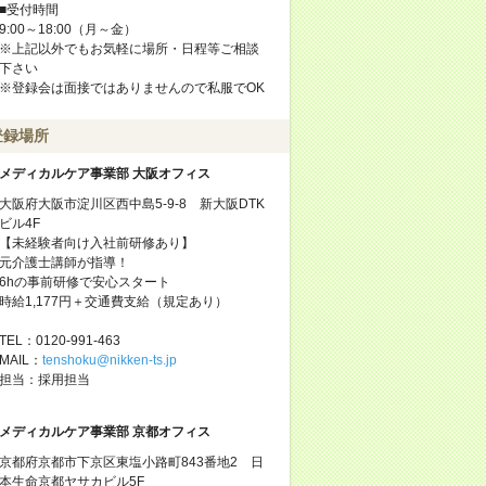
■受付時間
9:00～18:00（月～金）
※上記以外でもお気軽に場所・日程等ご相談
下さい
※登録会は面接ではありませんので私服でOK
登録場所
メディカルケア事業部 大阪オフィス
大阪府大阪市淀川区西中島5-9-8 新大阪DTK
ビル4F
【未経験者向け入社前研修あり】
元介護士講師が指導！
6hの事前研修で安心スタート
時給1,177円＋交通費支給（規定あり）
TEL：0120-991-463
MAIL：
tenshoku@nikken-ts.jp
担当：採用担当
メディカルケア事業部 京都オフィス
京都府京都市下京区東塩小路町843番地2 日
本生命京都ヤサカビル5F