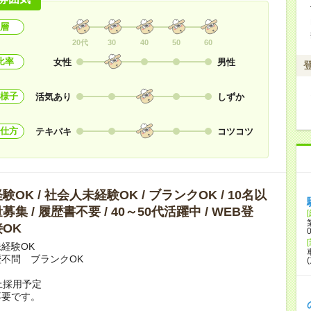
層
20代
30
40
50
60
比率
女性
男性
様子
活気あり
しずか
仕方
テキパキ
コツコツ
OK / 社会人未経験OK / ブランクOK / 10名以
集 / 履歴書不要 / 40～50代活躍中 / WEB登
OK
経験OK
不問 ブランクOK
上採用予定
不要です。