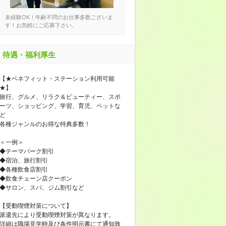
未経験OK！年齢不問のお仕事多数ございま
す！お気軽にご応募下さい。
待遇・福利厚生
【★ベネフィット・ステーション利用可能
★】
旅行、グルメ、リラク＆ビューティー、スポ
ーツ、ショッピング、学習、育児、ペットな
ど
各種ジャンルのお得な特典多数！
＜一例＞
◆テーマパーク割引
◆宿泊、旅行割引
◆各種飲食店割引
◆飲食チェーン店クーポン
◆サロン、スパ、ジム割引など
【受動喫煙対策について】
派遣先により受動喫煙対策が異なります。
詳細は職場見学時及び条件明示書にて通知致