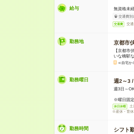
給与
無資格未経
交通費別
交通
交通費
勤務地
京都市
【京都市伏
いな橋駅
≪自宅か
勤務曜日
週2～3 
週3日～O
※曜日固定
土
休日休暇
※産休・育休
勤務時間
シフト勤