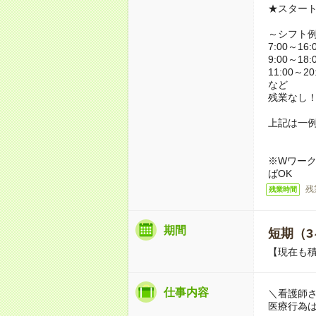
★スター
～シフト
7:00～16:
9:00～18:
11:00～20
など
残業なし
上記は一
※Wワーク
ばOK
残
残業時間
期間
短期（3
【現在も積
仕事内容
＼看護師
医療行為