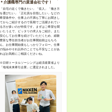
＊介護職専門の派遣会社です！
「自宅の近くで働きたい」「収入」「働き方
を選びたい」「正社員を目指したい」などの
希望条件や、仕事上の不満も丁寧にお聞きし
てからご紹介するので長期でご活躍されてい
る方が多いのが特長です。まずはご希望を聞
いたうえで、ピッタリの求人をご紹介。また
安心してお仕事を続けていただくため、経験
豊富な専任担当者がお仕事開始前はもちろ
ん、お仕事開始後もしっかりフォロー。仕事
の悩みやそれ以外のことでも不安なことがあ
ればお気軽にご相談くださいね。
※日研トータルソーシングは経済産業省より
「地域未来牽引企業」に選定されました。