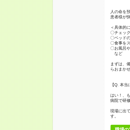
人の命を
患者様が
＜具体的
〇チェッ
〇ベッド
〇食事を
〇お風呂
など
まずは、
らおまか
【Q. 本
はい！、
病院で研
現場に出
す。
職場の