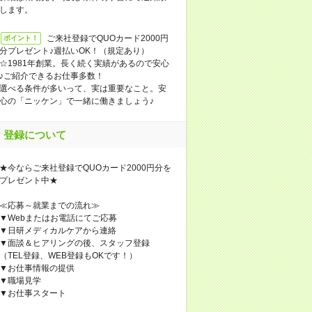
します。
ご来社登録でQUOカード2000円
ポイント！
分プレゼント♪週払いOK！（規定あり）
☆1981年創業。長く続く実績があるので安心
♪ご紹介できるお仕事多数！
選べる条件が多いって、実は重要なこと。安
心の「ニッケン」で一緒に働きましょう♪
登録について
★今ならご来社登録でQUOカード2000円分を
プレゼント中★
≪応募～就業までの流れ≫
▼Webまたはお電話にてご応募
▼日研メディカルケアから連絡
▼面談＆ヒアリングの後、スタッフ登録
（TEL登録、WEB登録もOKです！）
▼お仕事情報の提供
▼職場見学
▼お仕事スタート