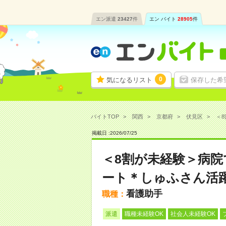
エン派遣
23427
件
エン バイト
28905
件
0
気になるリスト
保存した希
バイトTOP
関西
京都府
伏見区
＜8
掲載日 :
2026
/
07
/
25
＜8割が未経験＞病
ート＊しゅふさん活
看護助手
職種：
派遣
職種未経験OK
社会人未経験OK