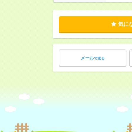
気に
メール
で送る