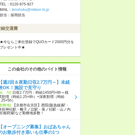
TEL：0120-975-927
MAIL：
tenshoku@nikken-ts.jp
担当：採用担当
登録交通費
★今ならご来社登録でQUOカード2000円分を
プレゼント中★
この会社のその他のバイト情報
【週2回＆夜勤日収2.7万円～】未経
験OK！施設で見守り
[給 与]
日収2.7万円：時給1450円×8h＋残
業割増（時給1.25×8h）+深夜割増（時給
0.25×5h）
[勤務地]
【京都市右京区】西院(阪急線)駅・
車折神社駅・帷子ノ辻駅・蚕ノ社駅・山ノ内
(京都府)駅など勤務地多数！
【オープニング募集】おばあちゃん
のお散歩付き添いも仕事の1つ