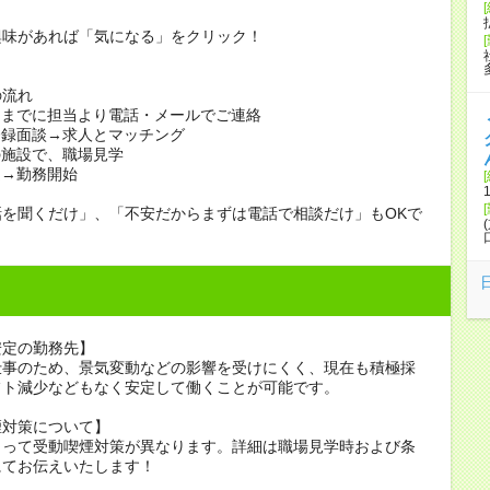
興味があれば「気になる」をクリック！
の流れ
日までに担当より電話・メールでご連絡
登録面談→求人とマッチング
の施設で、職場見学
定→勤務開始
話を聞くだけ」、「不安だからまずは電話で相談だけ」もOKで
安定の勤務先】
仕事のため、景気変動などの影響を受けにくく、現在も積極採
フト減少などもなく安定して働くことが可能です。
煙対策について】
よって受動喫煙対策が異なります。詳細は職場見学時および条
にてお伝えいたします！