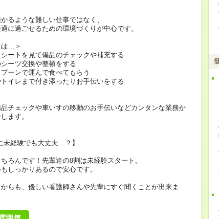
預かるような難しい仕事ではなく、
快適に過ごせるための環境づくりが中心です。
には…＞
クシートを見て備品のチェックや補充する
のシーツ交換や整頓をする
スプーンで運んで食べてもらう
やトイレまで付き添ったりお手伝いをする
備品チェックや車いすの移動のお手伝いなどカンタンな業務か
せします。
当に未経験でも大丈夫…？】
もちろんです！先輩達の8割は未経験スタート。
修もしっかりあるので安心です。
てからも、優しい看護師さんや先輩にすぐ聞くことが出来ま
雰囲気