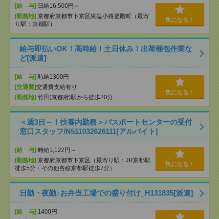
[給 与]
日給16,500円～
[勤務地]
京都府京都市下京区東塩小路釜殿町（最寄
気になる！
り駅：京都駅）
給与即払いOK！高時給！土日休み！出荷梱包作業な
ど[派遣]
[給 与]
時給1300円
[交通費]
交通費支給有り
気になる！
[勤務地]
竹田(京都府)駅から徒歩20分
＜週3日～！扶養内勤務＞パスポートセンターの受付
窓口スタッフ/N511032626111[アルバイト]
[給 与]
時給1,122円～
[勤務地]
京都府京都市下京区（最寄り駅：JR京都駅
気になる！
徒歩5分・その他各線京都駅徒歩7分）
日勤・夜勤♪お弁当工場での盛り付け_H131835[派遣]
[給 与]
1400円