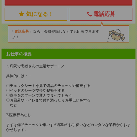
気になる！
電話応募
電話応募
なら、会員登録しなくても応募できます
よ！
お仕事の概要
＼病院で患者さんの生活サポート／
具体的には・・
〇チェックシートを見て備品のチェックや補充する
〇ベッドのシーツ交換や整頓をする
〇食事をスプーンで運んで食べてもらう
〇お風呂やトイレまで付き添ったりお手伝いをする
など
※医療行為なし
まずは備品チェックや車いすの移動のお手伝いなどカンタンな業務からおま
かせします。