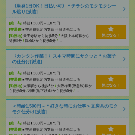
《単発1日OK！日払い可》＊チラシのモクモクシー
ル貼り[派遣]
[給 与]
時給1,500円～1,875円
[交通費]
■ 交通費規定内支給 ※派遣先による
気になる！
[勤務地]
天王寺駅から徒歩5分
/
大阪上本町駅から
徒歩5分
/
鶴橋駅から徒歩5分
/
…
〈カンタン作業！〉スキマ時間にサクッと＊お菓子
の仕分け[派遣]
[給 与]
時給1,500円～1,875円
[交通費]
■ 交通費規定内支給 ※派遣先による
気になる！
[勤務地]
大阪駅から徒歩5分
/
大阪梅田(阪急線)駅か
ら徒歩5分
/
梅田(地下鉄)駅から徒歩5分
/
…
＜時給1,500円～＊好きな時にお仕事＞文房具のモク
モク仕分け[派遣]
[給 与]
時給1,500円～1,875円
[交通費]
■ 交通費規定内支給 ※派遣先による