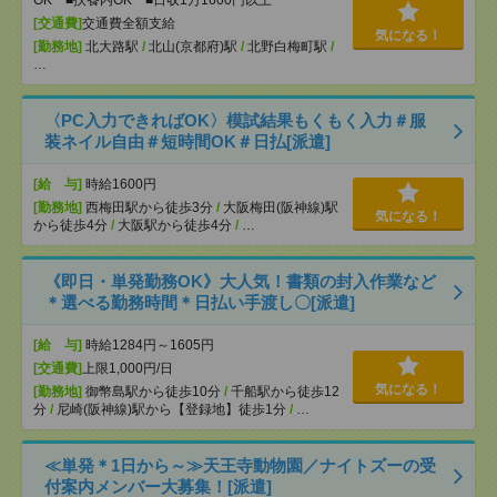
OK ■扶養内OK ■日収1万1600円以上
[交通費]
交通費全額支給
気になる！
[勤務地]
北大路駅
/
北山(京都府)駅
/
北野白梅町駅
/
…
〈PC入力できればOK〉模試結果もくもく入力＃服
装ネイル自由＃短時間OK＃日払[派遣]
[給 与]
時給1600円
[勤務地]
西梅田駅から徒歩3分
/
大阪梅田(阪神線)駅
気になる！
から徒歩4分
/
大阪駅から徒歩4分
/
…
《即日・単発勤務OK》大人気！書類の封入作業など
＊選べる勤務時間＊日払い手渡し〇[派遣]
[給 与]
時給1284円～1605円
[交通費]
上限1,000円/日
気になる！
[勤務地]
御幣島駅から徒歩10分
/
千船駅から徒歩12
分
/
尼崎(阪神線)駅から【登録地】徒歩1分
/
…
≪単発＊1日から～≫天王寺動物園／ナイトズーの受
付案内メンバー大募集！[派遣]