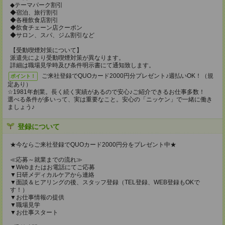
◆テーマパーク割引
◆宿泊、旅行割引
◆各種飲食店割引
◆飲食チェーン店クーポン
◆サロン、スパ、ジム割引など
【受動喫煙対策について】
派遣先により受動喫煙対策が異なります。
詳細は職場見学時及び条件明示書にて通知致します。
ご来社登録でQUOカード2000円分プレゼント♪週払いOK！（規
ポイント！
定あり）
☆1981年創業。長く続く実績があるので安心♪ご紹介できるお仕事多数！
選べる条件が多いって、実は重要なこと。安心の「ニッケン」で一緒に働き
ましょう♪
登録について
★今ならご来社登録でQUOカード2000円分をプレゼント中★
≪応募～就業までの流れ≫
▼Webまたはお電話にてご応募
▼日研メディカルケアから連絡
▼面談＆ヒアリングの後、スタッフ登録（TEL登録、WEB登録もOKで
す！）
▼お仕事情報の提供
▼職場見学
▼お仕事スタート