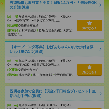
志望動機も履歴書も不要！日収1.1万円～＊未経験OK
の介護[派遣]
[給 与]
無資格未経験：時給1450円～ ■週払い
OK ■扶養内OK ■日収1万1600円以上
[交通費]
交通費全額支給
気になる！
[勤務地]
京都河原町駅
/
四条(京都市営)駅
/
大宮(京
都府)駅
/
…
【オープニング募集】おばあちゃんのお散歩付き添
いも仕事の1つ[派遣]
[給 与]
無資格未経験：時給1450円～ ■週払い
OK ■扶養内OK ■日収1万1600円以上
[交通費]
交通費全額支給
気になる！
[勤務地]
北大路駅
/
北山(京都府)駅
/
北野白梅町駅
/
…
説明会参加で全員に【現金2千円相当プレゼント】生
活のお手伝い[派遣]
[給 与]
無資格未経験：時給1450円～ ■週払い