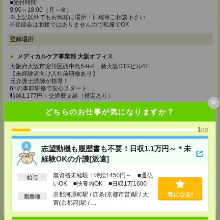
■受付時間
9:00～18:00（月～金）
※上記以外でもお気軽に場所・日程等ご相談下さい
※登録会は面接ではありませんので私服でOK
登録場所
メディカルケア事業部 大阪オフィス
大阪府大阪市淀川区西中島5-9-8 新大阪DTKビル4F
【未経験者向け入社前研修あり】
元介護士講師が指導！
6hの事前研修で安心スタート
時給1,177円＋交通費支給（規定あり）
×
TEL：0120-991-463
どちらのお仕事が気になりますか？
MAIL：
tenshoku@nikken-ts.jp
担当：採用担当
1
/10
メディカルケア事業部 京都オフィス
志望動機も履歴書も不要！日収1.1万円～＊未
京都府京都市下京区東塩小路町843番地2 日本生命京都ヤサカビル5F
TEL：0120-975-927
経験OKの介護[派遣]
MAIL：
tenshoku@nikken-ts.jp
担当：採用担当
無資格未経験：時給1450円～ ■週払
給与
いOK ■扶養内OK ■日収1万1600円
登録交通費
以上
京都河原町駅 / 四条(京都市営)駅 / 大
気になる!
勤務地
★今ならご来社登録でQUOカード2000円分をプレゼント中★
宮(京都府)駅 / …