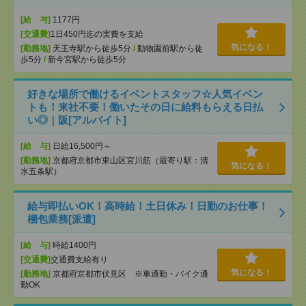
[給 与]
1177円
[交通費]
1日450円迄の実費を支給
気になる！
[勤務地]
天王寺駅から徒歩5分
/
動物園前駅から徒
歩5分
/
新今宮駅から徒歩5分
好きな場所で働けるイベントスタッフ☆人気イベン
トも！来社不要！働いたその日に給料もらえる日払
い◎｜阪[アルバイト]
[給 与]
日給16,500円～
[勤務地]
京都府京都市東山区宮川筋（最寄り駅：清
気になる！
水五条駅）
給与即払いOK！高時給！土日休み！日勤のお仕事！
梱包業務[派遣]
[給 与]
時給1400円
[交通費]
交通費支給有り
気になる！
[勤務地]
京都府京都市伏見区 ※車通勤・バイク通
勤OK