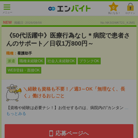
0
メニュー
気になる！
ログイン
NEW
掲載日 :2026
/
08
/
06
No.NKSGWKT21_KJMS
《50代活躍中》医療行為なし＊病院で患者さ
んのサポート／日収1万800円～
職種：
看護助手
派遣
職種未経験OK
社会人未経験OK
ブランクOK
WEB登録・面接OK
＼経験も資格も不要！／週3～OK「無理なく、長
く」働けるおしごと
【資格や経験は必要ナシ！】お任せするのは、病院内の“カンタン
...
もっとみる
応募ページへ