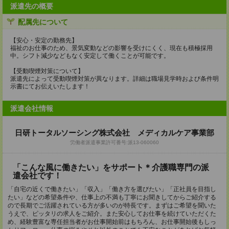
派遣先の概要
配属先について
【安心・安定の勤務先】
福祉のお仕事のため、景気変動などの影響を受けにくく、現在も積極採用
中。シフト減少などもなく安定して働くことが可能です。
【受動喫煙対策について】
派遣先によって受動喫煙対策が異なります。詳細は職場見学時および条件明
示書にてお伝えいたします！
派遣会社情報
日研トータルソーシング株式会社 メディカルケア事業部
労働者派遣事業許可番号:派13-060060
「こんな風に働きたい」をサポート＊介護職専門の派
遣会社です！
「自宅の近くで働きたい」「収入」「働き方を選びたい」「正社員を目指し
たい」などの希望条件や、仕事上の不満も丁寧にお聞きしてからご紹介する
ので長期でご活躍されている方が多いのが特長です。まずはご希望を聞いた
うえで、ピッタリの求人をご紹介。また安心してお仕事を続けていただくた
め、経験豊富な専任担当者がお仕事開始前はもちろん、お仕事開始後もしっ