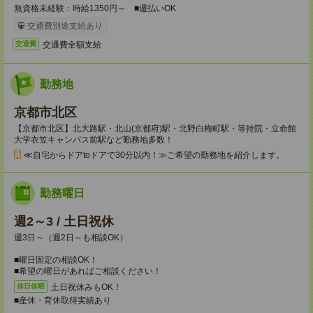
無資格未経験：時給1350円～ ■週払いOK
交通費別途支給あり
交通費全額支給
交通費
勤務地
京都市北区
【京都市北区】北大路駅・北山(京都府)駅・北野白梅町駅・等持院・立命館
大学衣笠キャンパス前駅など勤務地多数！
≪自宅からドアtoドアで30分以内！≫ご希望の勤務地を紹介します。
勤務曜日
週2～3 / 土日祝休
週3日～（週2日～も相談OK）
■曜日固定の相談OK！
■希望の曜日があればご相談ください！
土日祝休みもOK！
休日休暇
■産休・育休取得実績あり