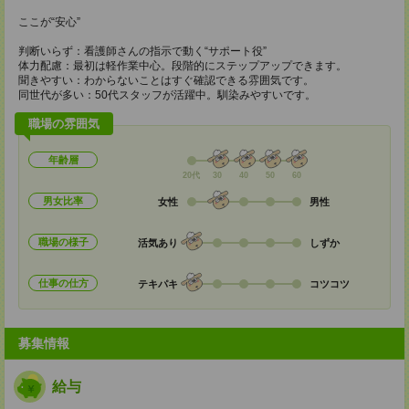
ここが“安心”
判断いらず：看護師さんの指示で動く“サポート役”
体力配慮：最初は軽作業中心。段階的にステップアップできます。
聞きやすい：わからないことはすぐ確認できる雰囲気です。
同世代が多い：50代スタッフが活躍中。馴染みやすいです。
職場の雰囲気
年齢層
20代
30
40
50
60
男女比率
女性
男性
職場の様子
活気あり
しずか
仕事の仕方
テキパキ
コツコツ
募集情報
給与