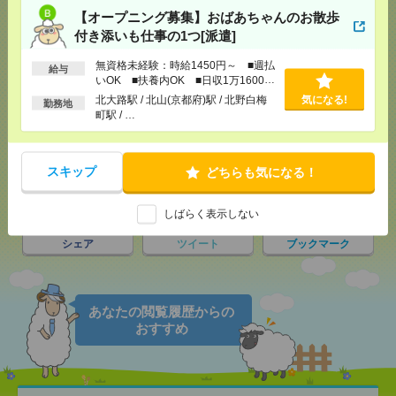
【オープニング募集】おばあちゃんのお散歩
付き添いも仕事の1つ[派遣]
応募ページへ
無資格未経験：時給1450円～ ■週払
給与
いOK ■扶養内OK ■日収1万1600円
以上
北大路駅 / 北山(京都府)駅 / 北野白梅
気になる!
勤務地
町駅 / …
気になる！
電話応募
スキップ
どちらも気になる！
メール
LINE
で送る
で送る
しばらく表示しない
シェア
ツイート
ブックマーク
あなたの閲覧履歴からの
おすすめ