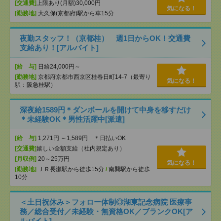
[交通費]
上限あり(月額)30,000円
気になる！
[勤務地]
大久保(京都府)駅から車15分
夜勤スタッフ！（京都桂） 週1日からOK！交通費
支給あり！[アルバイト]
[給 与]
日給24,000円～
[勤務地]
京都府京都市西京区桂春日町14-7（最寄り
気になる！
駅：阪急桂駅）
深夜給1589円＊ダンボールを開けて中身を移すだけ
＊未経験OK＊男性活躍中[派遣]
[給 与]
1,271円 ～1,589円 ＊日払いOK
[交通費]
嬉しい全額支給（社内規定あり）
[月収例]
20～25万円
気になる！
[勤務地]
ＪＲ長瀬駅から徒歩15分
/
南巽駅から徒歩
10分
＜土日祝休み＞フォロー体制◎湖東記念病院 医療事
務／総合受付／未経験・無資格OK／ブランクOK[ア
ルバイト]