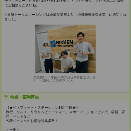
かりフォロー。仕事の悩みやそれ以外のことでも不安なことがあればお気軽
にご相談くださいね。
※日研トータルソーシングは経済産業省より「地域未来牽引企業」に選定され
ました。
未経験OK！年齢不問のお仕事多数ございま
す！お気軽にご応募下さい。
待遇・福利厚生
【★ベネフィット・ステーション利用可能★】
旅行、グルメ、リラク＆ビューティー、スポーツ、ショッピング、学習、育
児、ペットなど
各種ジャンルのお得な特典多数！
＜一例＞