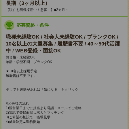
長期（3ヶ月以上）
【現在も積極採用中！急募！】■2カ月～
応募資格・条件
職種未経験OK / 社会人未経験OK / ブランクOK /
10名以上の大量募集 / 履歴書不要 / 40～50代活躍
中 / WEB登録・面接OK
無資格・未経験OK
年齢・学歴不問 ブランクOK
★10名以上採用予定
履歴書は不要です。
少しでも興味があれば「気になる」をクリック！
▽応募後の流れ
1)翌営業日までに担当より電話・メールでご連絡
2)電話で登録面談→求人とマッチング
3)ご希望の施設で、職場見学
4)就業決定→勤務開始