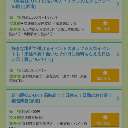
《単発1日OK！日払い可》＊チラシのモクモクシー
ル貼り[派遣]
[給 与]
時給1,500円～1,875円
[交通費]
■ 交通費規定内支給 ※派遣先による
気になる！
[勤務地]
天王寺駅から徒歩5分
/
大阪上本町駅から
徒歩5分
/
鶴橋駅から徒歩5分
/
…
好きな場所で働けるイベントスタッフ☆人気イベン
トも！来社不要！働いたその日に給料もらえる日払
い◎｜阪[アルバイト]
[給 与]
日給16,500円～
[勤務地]
京都府京都市下京区真町（最寄り駅：京都
気になる！
河原町駅）
給与即払いOK！高時給！土日休み！日勤のお仕事！
梱包業務[派遣]
[給 与]
時給1400円
[交通費]
交通費支給有り
気になる！
[勤務地]
京都府京都市伏見区 ※車通勤・バイク通