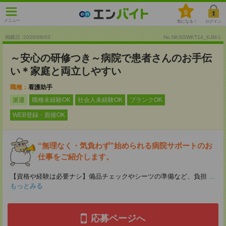
0
メニュー
気になる！
ログイン
掲載日 :2026
/
08
/
03
No.NKSGWKT14_KJM-1
～安心の研修つき～病院で患者さんのお手伝
い＊家庭と両立しやすい
職種：
看護助手
派遣
職種未経験OK
社会人未経験OK
ブランクOK
WEB登録・面接OK
“無理なく・気負わず”始められる病院サポートのお
仕事をご紹介します。
【資格や経験は必要ナシ】備品チェックやシーツの準備など、負担
...
もっとみる
応募ページへ