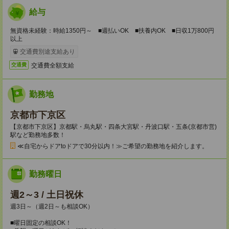
給与
無資格未経験：時給1350円～ ■週払いOK ■扶養内OK ■日収1万800円
以上
交通費別途支給あり
交通費全額支給
交通費
勤務地
京都市下京区
【京都市下京区】京都駅・烏丸駅・四条大宮駅・丹波口駅・五条(京都市営)
駅など勤務地多数！
≪自宅からドアtoドアで30分以内！≫ご希望の勤務地を紹介します。
勤務曜日
週2～3 / 土日祝休
週3日～（週2日～も相談OK）
■曜日固定の相談OK！