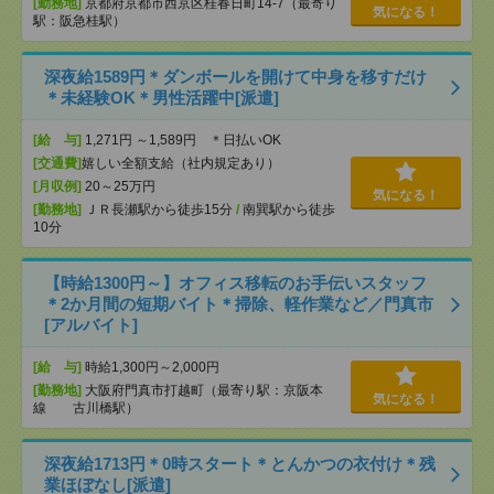
[勤務地]
京都府京都市西京区桂春日町14-7（最寄り
気になる！
駅：阪急桂駅）
深夜給1589円＊ダンボールを開けて中身を移すだけ
＊未経験OK＊男性活躍中[派遣]
[給 与]
1,271円 ～1,589円 ＊日払いOK
[交通費]
嬉しい全額支給（社内規定あり）
[月収例]
20～25万円
気になる！
[勤務地]
ＪＲ長瀬駅から徒歩15分
/
南巽駅から徒歩
10分
【時給1300円～】オフィス移転のお手伝いスタッフ
＊2か月間の短期バイト＊掃除、軽作業など／門真市
[アルバイト]
[給 与]
時給1,300円～2,000円
[勤務地]
大阪府門真市打越町（最寄り駅：京阪本
気になる！
線 古川橋駅）
深夜給1713円＊0時スタート＊とんかつの衣付け＊残
業ほぼなし[派遣]