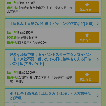
[給 与]
日給16,500円～
[勤務地]
京都府京都市東山区宮川筋（最寄り駅：清
気になる！
水五条駅）
土日休み！日勤のお仕事！ピッキング作業など[派遣]
[給 与]
時給1250円
[交通費]
交通費支給有り
気になる！
[勤務地]
西大路駅から徒歩16分
好きな場所で働けるイベントスタッフ☆人気イベン
トも！来社不要！働いたその日に給料もらえる日払
い◎｜阪[アルバイト]
[給 与]
日給16,500円～
[勤務地]
京都府京都市下京区東塩小路釜殿町（最寄
気になる！
り駅：京都駅）
座り仕事！高時給！土日休み！仕分け・入力業務な
ど[派遣]