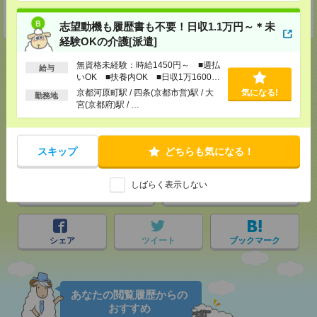
★今ならご来社登録でQUOカード2000円分をプレゼント中★
志望動機も履歴書も不要！日収1.1万円～＊未
経験OKの介護[派遣]
無資格未経験：時給1450円～ ■週払
給与
いOK ■扶養内OK ■日収1万1600円
以上
京都河原町駅 / 四条(京都市営)駅 / 大
気になる!
応募ページへ
勤務地
宮(京都府)駅 / …
気になる！
電話応募
スキップ
どちらも気になる！
しばらく表示しない
メール
LINE
で送る
で送る
シェア
ツイート
ブックマーク
あなたの閲覧履歴からの
おすすめ