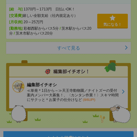
[給 与]
1370円～1713円 日払いOK！
[交通費]
嬉しい全額支給（社内規定あり）
[月収例]
20～25万円
気になる！
[勤務地]
彩都西駅からバス5分
/
茨木駅からバス20
分
/
茨木市駅からバス20分
すべて見る
編集部イチオシ
≪単発＊1日から～≫天王寺動物園／ナイトズーの受付
案内メンバー大募集！、〈カンタン作業！〉スキマ時間
にサクッと＊お菓子の仕分けなど
(8/6UP!)