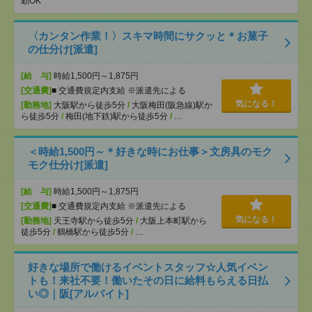
勤OK
〈カンタン作業！〉スキマ時間にサクッと＊お菓子
の仕分け[派遣]
[給 与]
時給1,500円～1,875円
[交通費]
■ 交通費規定内支給 ※派遣先による
気になる！
[勤務地]
大阪駅から徒歩5分
/
大阪梅田(阪急線)駅か
ら徒歩5分
/
梅田(地下鉄)駅から徒歩5分
/
…
＜時給1,500円～＊好きな時にお仕事＞文房具のモク
モク仕分け[派遣]
[給 与]
時給1,500円～1,875円
[交通費]
■ 交通費規定内支給 ※派遣先による
気になる！
[勤務地]
天王寺駅から徒歩5分
/
大阪上本町駅から
徒歩5分
/
鶴橋駅から徒歩5分
/
…
好きな場所で働けるイベントスタッフ☆人気イベン
トも！来社不要！働いたその日に給料もらえる日払
い◎｜阪[アルバイト]