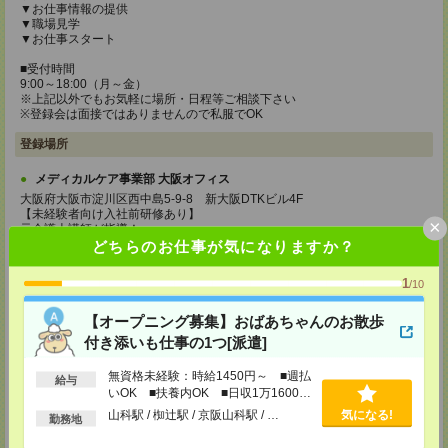
▼お仕事情報の提供
▼職場見学
▼お仕事スタート
■受付時間
9:00～18:00（月～金）
※上記以外でもお気軽に場所・日程等ご相談下さい
※登録会は面接ではありませんので私服でOK
登録場所
メディカルケア事業部 大阪オフィス
大阪府大阪市淀川区西中島5-9-8 新大阪DTKビル4F
【未経験者向け入社前研修あり】
×
元介護士講師が指導！
6hの事前研修で安心スタート
どちらのお仕事が気になりますか？
時給1,177円＋交通費支給（規定あり）
1
/10
TEL：0120-991-463
MAIL：
tenshoku@nikken-ts.jp
担当：採用担当
【オープニング募集】おばあちゃんのお散歩
付き添いも仕事の1つ[派遣]
メディカルケア事業部 京都オフィス
京都府京都市下京区東塩小路町843番地2 日本生命京都ヤサカビル5F
無資格未経験：時給1450円～ ■週払
給与
TEL：0120-975-927
いOK ■扶養内OK ■日収1万1600円
MAIL：
tenshoku@nikken-ts.jp
以上
担当：採用担当
山科駅 / 椥辻駅 / 京阪山科駅 / …
気になる!
勤務地
登録交通費