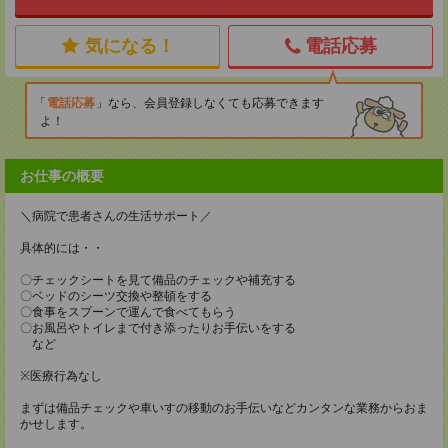
気になる！
電話応募
電話応募
なら、会員登録しなくても応募できます
よ！
お仕事の概要
＼病院で患者さんの生活サポート／
具体的には・・
〇チェックシートを見て備品のチェックや補充する
〇ベッドのシーツ交換や整頓をする
〇食事をスプーンで運んで食べてもらう
〇お風呂やトイレまで付き添ったりお手伝いをする
など
※医療行為なし
まずは備品チェックや車いすの移動のお手伝いなどカンタンな業務からおま
かせします。