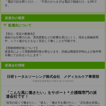
「電話で話を聞くだけ」、「不安だからまずは電話で相談だけ」もOKで
す。
派遣先の概要
配属先について
【安心・安定の勤務先】
福祉のお仕事のため、景気変動などの影響を受けにくく、現在も積極採用
中。シフト減少などもなく安定して働くことが可能です。
【受動喫煙対策について】
派遣先によって受動喫煙対策が異なります。詳細は職場見学時および条件明
示書にてお伝えいたします！
派遣会社情報
日研トータルソーシング株式会社 メディカルケア事業部
労働者派遣事業許可番号:派13-060060
「こんな風に働きたい」をサポート＊介護職専門の派
遣会社です！
「自宅の近くで働きたい」「収入」「働き方を選びたい」「正社員を目指し