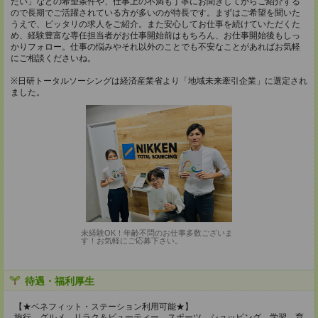
たい」などの希望条件や、仕事上の不満も丁寧にお聞きしてからご紹介する
ので長期でご活躍されている方が多いのが特長です。まずはご希望を聞いた
うえで、ピッタリの求人をご紹介。また安心してお仕事を続けていただくた
め、経験豊富な専任担当者がお仕事開始前はもちろん、お仕事開始後もしっ
かりフォロー。仕事の悩みやそれ以外のことでも不安なことがあればお気軽
にご相談くださいね。
※日研トータルソーシングは経済産業省より「地域未来牽引企業」に選定され
ました。
未経験OK！年齢不問のお仕事多数ございま
す！お気軽にご応募下さい。
待遇・福利厚生
【★ベネフィット・ステーション利用可能★】
旅行、グルメ、リラク＆ビューティー、スポーツ、ショッピング、学習、育