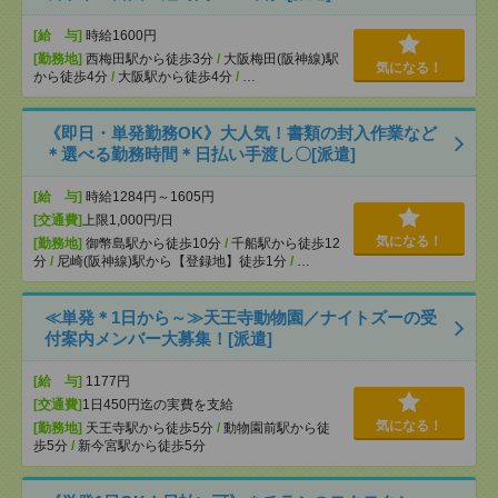
[給 与]
時給1600円
[勤務地]
西梅田駅から徒歩3分
/
大阪梅田(阪神線)駅
気になる！
から徒歩4分
/
大阪駅から徒歩4分
/
…
《即日・単発勤務OK》大人気！書類の封入作業など
＊選べる勤務時間＊日払い手渡し〇[派遣]
[給 与]
時給1284円～1605円
[交通費]
上限1,000円/日
気になる！
[勤務地]
御幣島駅から徒歩10分
/
千船駅から徒歩12
分
/
尼崎(阪神線)駅から【登録地】徒歩1分
/
…
≪単発＊1日から～≫天王寺動物園／ナイトズーの受
付案内メンバー大募集！[派遣]
[給 与]
1177円
[交通費]
1日450円迄の実費を支給
気になる！
[勤務地]
天王寺駅から徒歩5分
/
動物園前駅から徒
歩5分
/
新今宮駅から徒歩5分