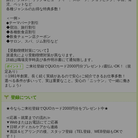
児、ペットなど
各種ジャンルのお得な特典多数！
＜一例＞
◆テーマパーク割引
◆宿泊、旅行割引
◆各種飲食店割引
◆飲食チェーン店クーポン
◆サロン、スパ、ジム割引など
【受動喫煙対策について】
派遣先により受動喫煙対策が異なります。
詳細は職場見学時及び条件明示書にて通知致します。
ご来社登録でQUOカード2000円分プレゼント♪週払いOK！（規
ポイント！
定あり）
☆1981年創業。長く続く実績があるので安心♪ご紹介できるお仕事多数！
選べる条件が多いって、実は重要なこと。安心の「ニッケン」で一緒に働き
ましょう♪
登録について
★今ならご来社登録でQUOカード2000円分をプレゼント中★
≪応募～就業までの流れ≫
▼Webまたはお電話にてご応募
▼日研メディカルケアから連絡
▼面談＆ヒアリングの後、スタッフ登録（TEL登録、WEB登録もOKで
す！）