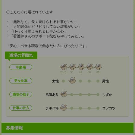
〇こんな方に選ばれています
・「無理なく、長く続けられる仕事がいい」
・「人間関係がピリピリしてない環境がいい」
・「ゆっくり覚えられる仕事が安心」
・「看護師さんのサポート役ならやってみたい」
「安心」出来る職場で働きたい方にぴったりです。
職場の雰囲気
年齢層
20代
30
40
50
60
男女比率
女性
男性
職場の様子
活気あり
しずか
仕事の仕方
テキパキ
コツコツ
募集情報