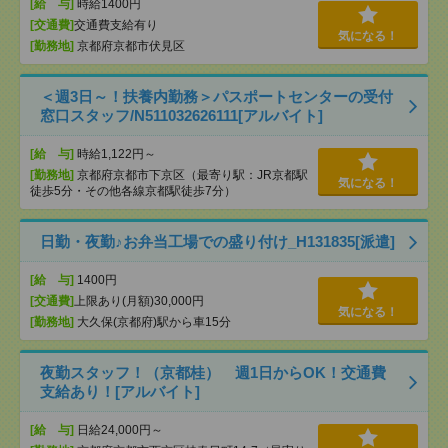
[給 与]
時給1400円
[交通費]
交通費支給有り
気になる！
[勤務地]
京都府京都市伏見区
＜週3日～！扶養内勤務＞パスポートセンターの受付
窓口スタッフ/N511032626111[アルバイト]
[給 与]
時給1,122円～
[勤務地]
京都府京都市下京区（最寄り駅：JR京都駅
気になる！
徒歩5分・その他各線京都駅徒歩7分）
日勤・夜勤♪お弁当工場での盛り付け_H131835[派遣]
[給 与]
1400円
[交通費]
上限あり(月額)30,000円
気になる！
[勤務地]
大久保(京都府)駅から車15分
夜勤スタッフ！（京都桂） 週1日からOK！交通費
支給あり！[アルバイト]
[給 与]
日給24,000円～