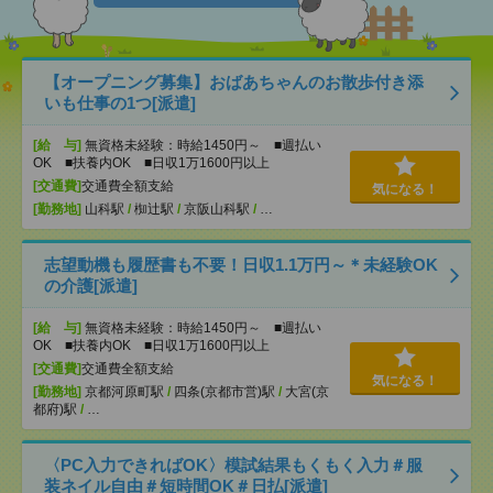
【オープニング募集】おばあちゃんのお散歩付き添
いも仕事の1つ[派遣]
[給 与]
無資格未経験：時給1450円～ ■週払い
OK ■扶養内OK ■日収1万1600円以上
[交通費]
交通費全額支給
気になる！
[勤務地]
山科駅
/
椥辻駅
/
京阪山科駅
/
…
志望動機も履歴書も不要！日収1.1万円～＊未経験OK
の介護[派遣]
[給 与]
無資格未経験：時給1450円～ ■週払い
OK ■扶養内OK ■日収1万1600円以上
[交通費]
交通費全額支給
気になる！
[勤務地]
京都河原町駅
/
四条(京都市営)駅
/
大宮(京
都府)駅
/
…
〈PC入力できればOK〉模試結果もくもく入力＃服
装ネイル自由＃短時間OK＃日払[派遣]