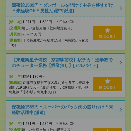
深夜給1589円＊ダンボールを開けて中身を移すだけ
＊未経験OK＊男性活躍中[派遣]
[給 与]
1,271円 ～1,589円 ＊日払いOK
[交通費]
嬉しい全額支給（社内規定あり）
[月収例]
20～25万円
気になる！
[勤務地]
ＪＲ長瀬駅から徒歩15分
/
南巽駅から徒歩
10分
【東進衛星予備校 京都駅前校】駅チカ！進学塾で
のチューター業務【授業無し】[アルバイト]
[給 与]
時給1,130円～
[勤務地]
京都府京都市下京区烏丸通七条下ル東塩小
路町719 SKビル6F（最寄り駅：JR京都線・地下鉄
気になる！
烏丸線「京都駅」烏丸中央口）
深夜給1589円＊スーパーのパック肉の盛り付け＊未
経験活躍中[派遣]
[給 与]
1,271円 ～1,589円 ＊日払いOK
[交通費]
嬉しい全額支給（社内規定あり）