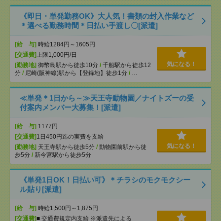
《即日・単発勤務OK》大人気！書類の封入作業など
＊選べる勤務時間＊日払い手渡し〇[派遣]
[給 与]
時給1284円～1605円
[交通費]
上限1,000円/日
気になる！
[勤務地]
御幣島駅から徒歩10分
/
千船駅から徒歩12
分
/
尼崎(阪神線)駅から【登録地】徒歩1分
/
…
≪単発＊1日から～≫天王寺動物園／ナイトズーの受
付案内メンバー大募集！[派遣]
[給 与]
1177円
[交通費]
1日450円迄の実費を支給
気になる！
[勤務地]
天王寺駅から徒歩5分
/
動物園前駅から徒
歩5分
/
新今宮駅から徒歩5分
《単発1日OK！日払い可》＊チラシのモクモクシー
ル貼り[派遣]
[給 与]
時給1,500円～1,875円
[交通費]
■ 交通費規定内支給 ※派遣先による