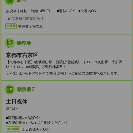
給与
無資格未経験：時給1450円～ ■週払いOK ■扶養内OK
交通費別途支給あり
交通費全額支給
交通費
勤務地
京都市右京区
【京都市右京区】嵯峨嵐山駅・西院(京福線)駅・トロッコ嵐山駅・宇多野
駅・トロッコ嵯峨駅など勤務地多数！
≪自宅からドアtoドアで30分以内！≫ご希望の勤務地を紹介します。
勤務曜日
土日祝休
週4日～
■曜日固定の相談OK！
■希望の曜日があればご相談ください！
土日祝休みもOK！
休日休暇