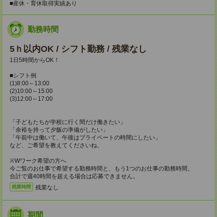
■産休・育休取得実績あり
勤務時間
5ｈ以内OK / シフト勤務 / 残業なし
1日5時間からOK！
■シフト例
(1)8:00～13:00
(2)10:00～15:00
(3)12:00～17:00
「子どもたちが学校に行く間だけ働きたい」
「余裕を持って夕飯の準備がしたい」
「午前中は働いて、午後はプライベートの時間にしたい」
など、ご希望を教えてくださいね。
※Wワーク希望の方へ
今ご覧のお仕事で希望する勤務時間と、もう1つのお仕事の勤務時間。
合計で週40時間を超える場合は応募できません。
残業なし
残業時間
期間