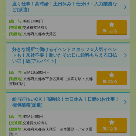
座り仕事！高時給！土日休み！仕分け・入力業務な
ど[派遣]
[給 与]
時給1400円
[交通費]
交通費支給有り
気になる！
[勤務地]
京都府京都市伏見区
好きな場所で働けるイベントスタッフ☆人気イベン
トも！来社不要！働いたその日に給料もらえる日払
い◎｜阪[アルバイト]
[給 与]
日給16,500円～
[勤務地]
京都府京都市下京区真町（最寄り駅：京都
気になる！
河原町駅）
給与即払いOK！高時給！土日休み！日勤のお仕事！
梱包業務[派遣]
[給 与]
時給1400円
[交通費]
交通費支給有り
気になる！
[勤務地]
京都府京都市伏見区 ※車通勤・バイク通
勤OK