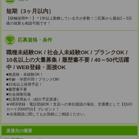
短期（3ヶ月以内）
【積極採用中！】＊1年以上勤務している方が多数！ご応募から最短2～3日
後の就業も相談可能です！
応募資格・条件
職種未経験OK / 社会人未経験OK / ブランクOK /
10名以上の大量募集 / 履歴書不要 / 40～50代活躍
中 / WEB登録・面接OK
■無資格・未経験OK！
■年齢・学歴不問！ブランクOK!
■10名以上採用予定！
■履歴書不要
■社会保険完備
■社員登用あり（紹介予定派遣）
★WEB登録・電話登録OK！支店への来社面談の場合、交通費として【QUO
カード2000円分】プレゼント！
★出張面談に関してもお気軽にご相談ください。
派遣先の概要