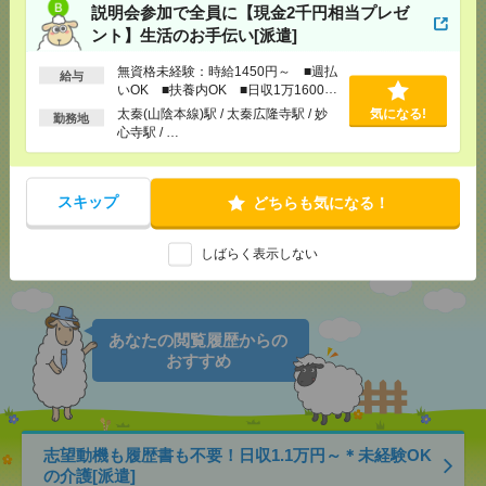
説明会参加で全員に【現金2千円相当プレゼ
応募ページへ
ント】生活のお手伝い[派遣]
無資格未経験：時給1450円～ ■週払
給与
いOK ■扶養内OK ■日収1万1600円
気になる！
以上
電話応募
太秦(山陰本線)駅 / 太秦広隆寺駅 / 妙
気になる!
勤務地
心寺駅 / …
メール
LINE
で送る
で送る
スキップ
どちらも気になる！
しばらく表示しない
シェア
ツイート
ブックマーク
あなたの閲覧履歴からの
おすすめ
志望動機も履歴書も不要！日収1.1万円～＊未経験OK
の介護[派遣]