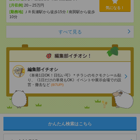
[月収例]
20～25万円
気になる！
[勤務地]
ＪＲ長瀬駅から徒歩15分
/
南巽駅から徒歩
10分
すべて見る
編集部イチオシ
《単発1日OK！日払い可》＊チラシのモクモクシール貼
り、《1日だけの単発もOK》イベントや展示会場での設
営・撤去など
(8/7UP!)
かんたん検索はこちら