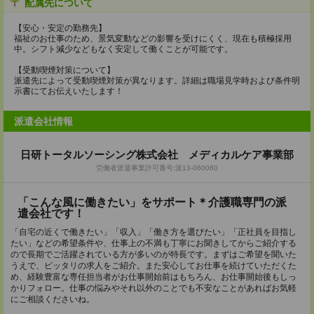
配属先について
【安心・安定の勤務先】
福祉のお仕事のため、景気変動などの影響を受けにくく、現在も積極採用
中。シフト減少などもなく安定して働くことが可能です。
【受動喫煙対策について】
派遣先によって受動喫煙対策が異なります。詳細は職場見学時および条件明
示書にてお伝えいたします！
派遣会社情報
日研トータルソーシング株式会社 メディカルケア事業部
労働者派遣事業許可番号:派13-060060
「こんな風に働きたい」をサポート＊介護職専門の派
遣会社です！
「自宅の近くで働きたい」「収入」「働き方を選びたい」「正社員を目指し
たい」などの希望条件や、仕事上の不満も丁寧にお聞きしてからご紹介する
ので長期でご活躍されている方が多いのが特長です。まずはご希望を聞いた
うえで、ピッタリの求人をご紹介。また安心してお仕事を続けていただくた
め、経験豊富な専任担当者がお仕事開始前はもちろん、お仕事開始後もしっ
かりフォロー。仕事の悩みやそれ以外のことでも不安なことがあればお気軽
にご相談くださいね。