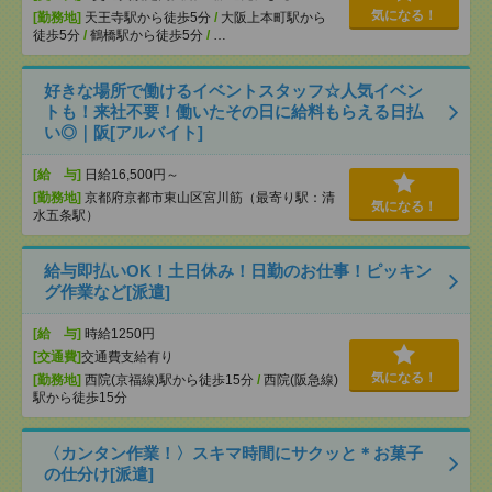
気になる！
[勤務地]
天王寺駅から徒歩5分
/
大阪上本町駅から
徒歩5分
/
鶴橋駅から徒歩5分
/
…
好きな場所で働けるイベントスタッフ☆人気イベン
トも！来社不要！働いたその日に給料もらえる日払
い◎｜阪[アルバイト]
[給 与]
日給16,500円～
[勤務地]
京都府京都市東山区宮川筋（最寄り駅：清
気になる！
水五条駅）
給与即払いOK！土日休み！日勤のお仕事！ピッキン
グ作業など[派遣]
[給 与]
時給1250円
[交通費]
交通費支給有り
気になる！
[勤務地]
西院(京福線)駅から徒歩15分
/
西院(阪急線)
駅から徒歩15分
〈カンタン作業！〉スキマ時間にサクッと＊お菓子
の仕分け[派遣]