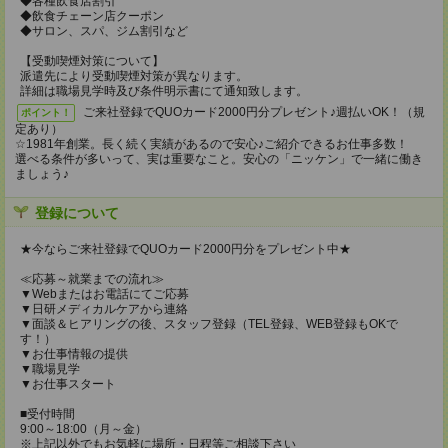
◆各種飲食店割引
◆飲食チェーン店クーポン
◆サロン、スパ、ジム割引など
【受動喫煙対策について】
派遣先により受動喫煙対策が異なります。
詳細は職場見学時及び条件明示書にて通知致します。
ご来社登録でQUOカード2000円分プレゼント♪週払いOK！（規
ポイント！
定あり）
☆1981年創業。長く続く実績があるので安心♪ご紹介できるお仕事多数！
選べる条件が多いって、実は重要なこと。安心の「ニッケン」で一緒に働き
ましょう♪
登録について
★今ならご来社登録でQUOカード2000円分をプレゼント中★
≪応募～就業までの流れ≫
▼Webまたはお電話にてご応募
▼日研メディカルケアから連絡
▼面談＆ヒアリングの後、スタッフ登録（TEL登録、WEB登録もOKで
す！）
▼お仕事情報の提供
▼職場見学
▼お仕事スタート
■受付時間
9:00～18:00（月～金）
※上記以外でもお気軽に場所・日程等ご相談下さい