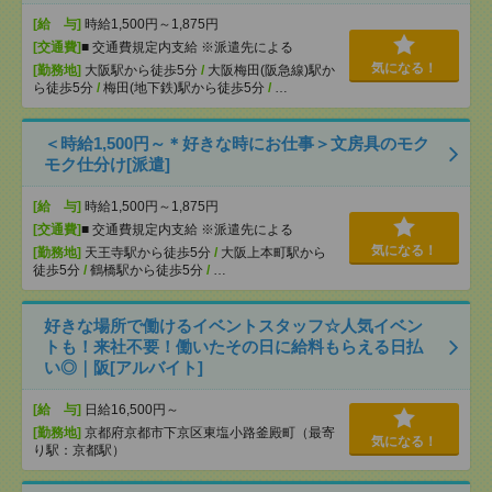
[給 与]
時給1,500円～1,875円
[交通費]
■ 交通費規定内支給 ※派遣先による
気になる！
[勤務地]
大阪駅から徒歩5分
/
大阪梅田(阪急線)駅か
ら徒歩5分
/
梅田(地下鉄)駅から徒歩5分
/
…
＜時給1,500円～＊好きな時にお仕事＞文房具のモク
モク仕分け[派遣]
[給 与]
時給1,500円～1,875円
[交通費]
■ 交通費規定内支給 ※派遣先による
気になる！
[勤務地]
天王寺駅から徒歩5分
/
大阪上本町駅から
徒歩5分
/
鶴橋駅から徒歩5分
/
…
好きな場所で働けるイベントスタッフ☆人気イベン
トも！来社不要！働いたその日に給料もらえる日払
い◎｜阪[アルバイト]
[給 与]
日給16,500円～
[勤務地]
京都府京都市下京区東塩小路釜殿町（最寄
気になる！
り駅：京都駅）