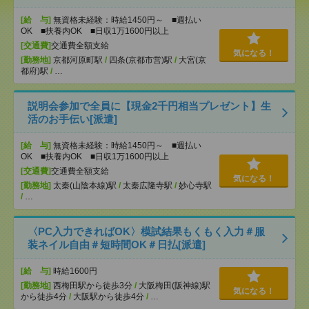
[給 与]
無資格未経験：時給1450円～ ■週払い
OK ■扶養内OK ■日収1万1600円以上
[交通費]
交通費全額支給
気になる！
[勤務地]
京都河原町駅
/
四条(京都市営)駅
/
大宮(京
都府)駅
/
…
説明会参加で全員に【現金2千円相当プレゼント】生
活のお手伝い[派遣]
[給 与]
無資格未経験：時給1450円～ ■週払い
OK ■扶養内OK ■日収1万1600円以上
[交通費]
交通費全額支給
気になる！
[勤務地]
太秦(山陰本線)駅
/
太秦広隆寺駅
/
妙心寺駅
/
…
〈PC入力できればOK〉模試結果もくもく入力＃服
装ネイル自由＃短時間OK＃日払[派遣]
[給 与]
時給1600円
[勤務地]
西梅田駅から徒歩3分
/
大阪梅田(阪神線)駅
気になる！
から徒歩4分
/
大阪駅から徒歩4分
/
…