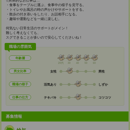
▽具体的なお仕事は…
・食事をテーブルに運ぶ、食事中の様子を見守る。
・トイレやお風呂の時の声かけやサポートをする。
・散歩の付き添いをしたり、お話相手になる。
・趣味や運動などを一緒に楽しむ。
何気ない日常生活のサポートがメイン！
難しく考えなくても、
スグできることが多いので安心してくださいね！
職場の雰囲気
年齢層
20代
30
40
50
60
男女比率
女性
男性
職場の様子
活気あり
しずか
仕事の仕方
テキパキ
コツコツ
募集情報