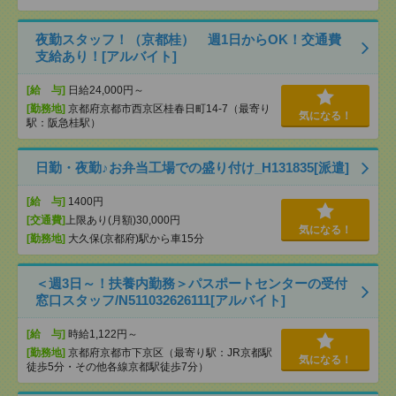
夜勤スタッフ！（京都桂） 週1日からOK！交通費
支給あり！[アルバイト]
[給 与]
日給24,000円～
[勤務地]
京都府京都市西京区桂春日町14-7（最寄り
気になる！
駅：阪急桂駅）
日勤・夜勤♪お弁当工場での盛り付け_H131835[派遣]
[給 与]
1400円
[交通費]
上限あり(月額)30,000円
気になる！
[勤務地]
大久保(京都府)駅から車15分
＜週3日～！扶養内勤務＞パスポートセンターの受付
窓口スタッフ/N511032626111[アルバイト]
[給 与]
時給1,122円～
[勤務地]
京都府京都市下京区（最寄り駅：JR京都駅
気になる！
徒歩5分・その他各線京都駅徒歩7分）