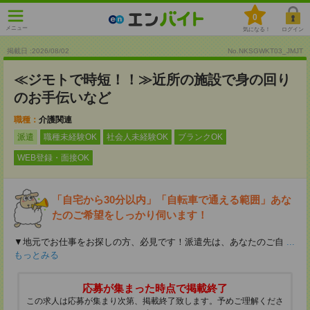
0
メニュー
気になる！
ログイン
掲載日 :2026
/
08
/
02
No.NKSGWKT03_JMJT
≪ジモトで時短！！≫近所の施設で身の回り
のお手伝いなど
職種：
介護関連
派遣
職種未経験OK
社会人未経験OK
ブランクOK
WEB登録・面接OK
「自宅から30分以内」「自転車で通える範囲」あな
たのご希望をしっかり伺います！
▼地元でお仕事をお探しの方、必見です！派遣先は、あなたのご自
...
もっとみる
応募が集まった時点で掲載終了
この求人は応募が集まり次第、掲載終了致します。予めご理解くださ