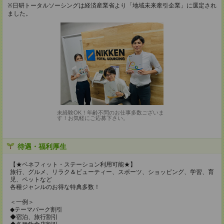
※日研トータルソーシングは経済産業省より「地域未来牽引企業」に選定され
ました。
未経験OK！年齢不問のお仕事多数ございま
す！お気軽にご応募下さい。
待遇・福利厚生
【★ベネフィット・ステーション利用可能★】
旅行、グルメ、リラク＆ビューティー、スポーツ、ショッピング、学習、育
児、ペットなど
各種ジャンルのお得な特典多数！
＜一例＞
◆テーマパーク割引
◆宿泊、旅行割引