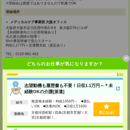
※登録会は面接ではありませんので私服でOK
登録場所
メディカルケア事業部 大阪オフィス
大阪府大阪市淀川区西中島5-9-8 新大阪DTKビル4F
【未経験者向け入社前研修あり】
元介護士講師が指導！
6hの事前研修で安心スタート
時給1,177円＋交通費支給（規定あり）
TEL：0120-991-463
×
MAIL：
tenshoku@nikken-ts.jp
担当：採用担当
どちらのお仕事が気になりますか？
メディカルケア事業部 京都オフィス
1
/10
京都府京都市下京区東塩小路町843番地2 日本生命京都ヤサカビル5F
TEL：0120-975-927
志望動機も履歴書も不要！日収1.1万円～＊未
MAIL：
tenshoku@nikken-ts.jp
担当：採用担当
経験OKの介護[派遣]
登録交通費
無資格未経験：時給1450円～ ■週払
給与
いOK ■扶養内OK ■日収1万1600円
★今ならご来社登録でQUOカード2000円分をプレゼント中★
以上
京都河原町駅 / 四条(京都市営)駅 / 大
気になる!
勤務地
宮(京都府)駅 / …