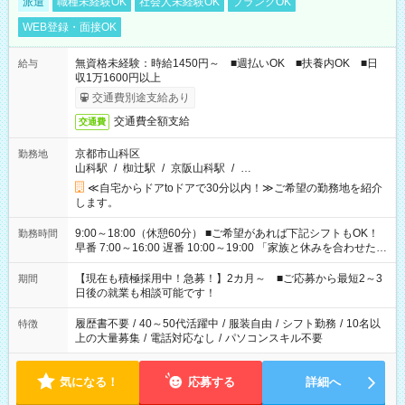
派遣
職種未経験OK
社会人未経験OK
ブランクOK
WEB登録・面接OK
無資格未経験：時給1450円～ ■週払いOK ■扶養内OK ■日
給与
収1万1600円以上
交通費別途支給あり
交通費全額支給
交通費
京都市山科区
勤務地
山科駅
/
椥辻駅
/
京阪山科駅
/
…
≪自宅からドアtoドアで30分以内！≫ご希望の勤務地を紹介
します。
9:00～18:00（休憩60分） ■ご希望があれば下記シフトもOK！
勤務時間
早番 7:00～16:00 遅番 10:00～19:00 「家族と休みを合わせた
い」 「余裕を持って夕飯の準備がしたい」 「できれば残業はし
たくない」 など、ご希望を教えてくださいね。 ※Wワーク希望
【現在も積極採用中！急募！】2カ月～ ■ご応募から最短2～3
期間
の方へ 今ご覧のお仕事で希望する勤務時間と、もう1つのお仕事
日後の就業も相談可能です！
の勤務時間。 合計で週40時間を超える場合は応募できません。
履歴書不要
/
40～50代活躍中
/
服装自由
/
シフト勤務
/
10名以
特徴
上の大量募集
/
電話対応なし
/
パソコンスキル不要
気になる！
応募する
詳細へ