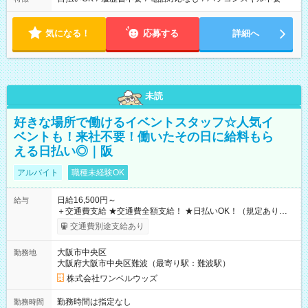
気になる！
応募する
詳細へ
未読
好きな場所で働けるイベントスタッフ☆人気イ
ベントも！来社不要！働いたその日に給料もら
える日払い◎｜阪
アルバイト
職種未経験OK
日給16,500円～
給与
＋交通費支給 ★交通費全額支給！ ★日払いOK！（規定あり） ┗
働いたその日に現金GET♪ お仕事後はコンビニATMから 日払
交通費別途支給あり
い分を引き落とせます！ 【試用期間】試用期間なし
大阪市中央区
勤務地
大阪府大阪市中央区難波（最寄り駅：難波駅）
株式会社ワンベルウッズ
勤務時間は指定なし
勤務時間