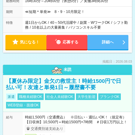
16時30分～20時00分（休憩0分）／実働3時間30分
勤務時間
≪短期＊単発≫ 8・9・10月限定！
期間
週1日からOK
/
40～50代活躍中
/
副業・WワークOK
/
シフト勤
特徴
務
/
10名以上の大量募集
/
パソコンスキル不要
気になる！
応募する
詳細へ
掲載日：2026.08.03
未読
【夏休み限定】金欠の救世主！時給1500円で日
払い可！友達と単発1日～履歴書不要
派遣
職種未経験OK
社会人未経験OK
大学生歓迎
ブランクOK
WEB登録・面接OK
時給1,500円（交通費込） ※日払い・週払いOK！（規定有）
給与
【日収例】10,500円＝時給1500円×7時間 ＃日収1万円以上！
交通費別途支給あり