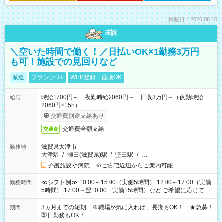
掲載日：2026.08.10
未読
＼空いた時間で働く！／日払いOK×1勤務3万円
も可！施設での見回りなど
派遣
ブランクOK
WEB登録・面接OK
時給1700円～ 夜勤時給2060円～ 日収3万円～（夜勤時給
給与
2060円×15h）
交通費別途支給あり
交通費全額支給
交通費
滋賀県大津市
勤務地
大津駅
/
瀬田(滋賀県)駅
/
堅田駅
/
…
介護施設や病院 ※ご自宅近辺からご案内可能
≪シフト例≫ 10:00～15:00（実働5時間） 12:00～17:00（実働
勤務時間
5時間） 17:00～翌10:00（実働15時間）など ご希望に応じて、
働く時間は調整できます！ お気軽に担当へ相談ください！
3ヵ月までの短期 ※職場が気に入れば、長期もOK！ ★急募！
期間
即日勤務もOK！