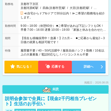
京都市下京区
勤務地
京都河原町駅
/
四条(京都市営)駅
/
大宮(京都府)駅
/
…
≪自宅からドアtoドアで30分以内！≫ご希望の勤務地を紹介
します。
9:00～18:00（休憩60分） ■ご希望があれば下記シフトもOK！
勤務時間
早番 7:00～16:00 遅番 10:00～19:00 「家族と休みを合わせた
い」 「余裕を持って夕飯の準備がしたい」 「できれば残業はし
たくない」 など、ご希望を教えてくださいね。 ※Wワーク希望
【現在も積極採用中！急募！】2カ月～ ■ご応募から最短2～3
期間
の方へ 今ご覧のお仕事で希望する勤務時間と、もう1つのお仕事
日後の就業も相談可能です！
の勤務時間。 合計で週40時間を超える場合は応募できません。
履歴書不要
/
40～50代活躍中
/
服装自由
/
シフト勤務
/
10名以
特徴
上の大量募集
/
電話対応なし
/
パソコンスキル不要
気になる！
応募する
詳細へ
掲載日：2026.08.05
未読
説明会参加で全員に【現金2千円相当プレゼン
ト】生活のお手伝い