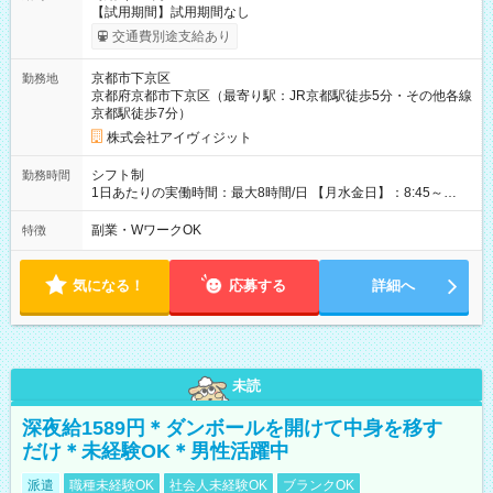
【試用期間】試用期間なし
交通費別途支給あり
京都市下京区
勤務地
京都府京都市下京区（最寄り駅：JR京都駅徒歩5分・その他各線
京都駅徒歩7分）
株式会社アイヴィジット
シフト制
勤務時間
1日あたりの実働時間：最大8時間/日 【月水金日】：8:45～
16:30 【火木】：8:45～19:00 週3日～OK、シフト制 ※扶養内
勤務OK ※月1回～2回程度、日曜日出勤をお願いします。 ※時間
副業・WワークOK
特徴
内にて5時間～のシフト組み合わせ※固定シフトではございませ
ん。
気になる！
応募する
詳細へ
未読
深夜給1589円＊ダンボールを開けて中身を移す
だけ＊未経験OK＊男性活躍中
派遣
職種未経験OK
社会人未経験OK
ブランクOK