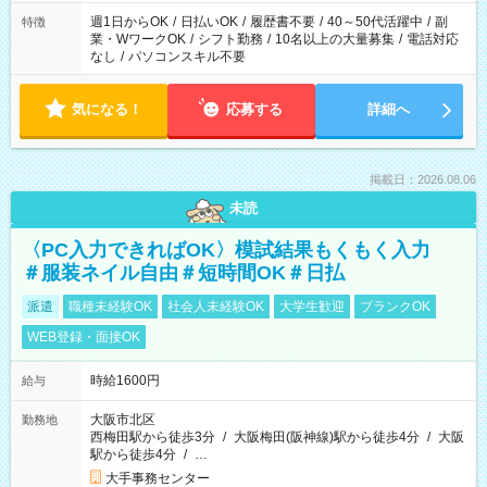
週1日からOK
/
日払いOK
/
履歴書不要
/
40～50代活躍中
/
副
特徴
業・WワークOK
/
シフト勤務
/
10名以上の大量募集
/
電話対応
なし
/
パソコンスキル不要
気になる！
応募する
詳細へ
掲載日：2026.08.06
未読
〈PC入力できればOK〉模試結果もくもく入力
＃服装ネイル自由＃短時間OK＃日払
派遣
職種未経験OK
社会人未経験OK
大学生歓迎
ブランクOK
WEB登録・面接OK
時給1600円
給与
大阪市北区
勤務地
西梅田駅から徒歩3分
/
大阪梅田(阪神線)駅から徒歩4分
/
大阪
駅から徒歩4分
/
…
大手事務センター