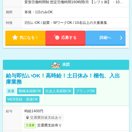
変形労働時間制 想定労働時間160時間/月 【シフト例】 ・10：
00～20：00
単発・1日のみOK
期間
日払いOK / 副業・WワークOK / 10名以上の大量募集
特徴
気になる！
応募する
詳細へ
未読
給与即払いOK！高時給！土日休み！梱包、入出
庫業務
派遣
職種未経験OK
社会人未経験OK
ブランクOK
WEB登録・面接OK
時給1400円
給与
交通費別途支給あり
交通費支給有り
交通費