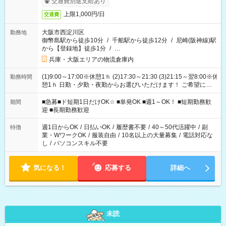
交通費別途支給あり
上限1,000円/日
交通費
大阪市西淀川区
勤務地
御幣島駅から徒歩10分
/
千船駅から徒歩12分
/
尼崎(阪神線)駅
から【登録地】徒歩1分
/
…
兵庫・大阪エリアの物流倉庫内
(1)9:00～17:00※休憩1ｈ (2)17:30～21:30 (3)21:15～翌8:00※休
勤務時間
憩1ｈ 日勤・夕勤・夜勤からお選びいただけます！ ご希望に合
わせて働けるお仕事です(*^^*) 【その他選べる勤務時間】 8-17
時/9-17時/9-18時/10-18時/11-21時/18-22時/20-翌4時/21-翌5
■急募■ド短期1日だけOK☆ ■単発OK ■週1～OK！ ■短期勤務歓
期間
時/22-翌6時/0-翌8時 ご自身のご都合で選んで頂ける完全自由シ
迎 ■長期勤務歓迎
フト！
週1日からOK
/
日払いOK
/
履歴書不要
/
40～50代活躍中
/
副
特徴
業・WワークOK
/
服装自由
/
10名以上の大量募集
/
電話対応な
し
/
パソコンスキル不要
気になる！
応募する
詳細へ
未読