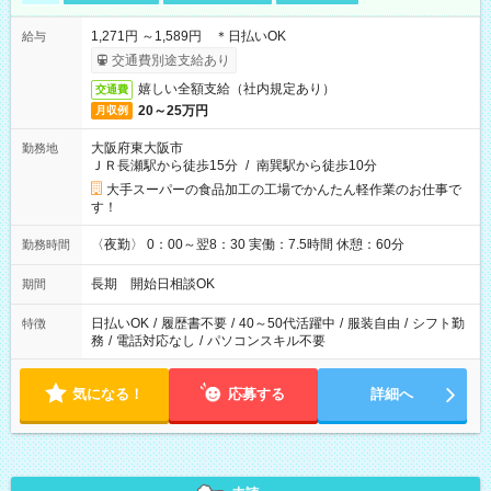
1,271円 ～1,589円 ＊日払いOK
給与
交通費別途支給あり
嬉しい全額支給（社内規定あり）
交通費
20～25万円
月収例
大阪府東大阪市
勤務地
ＪＲ長瀬駅から徒歩15分
/
南巽駅から徒歩10分
大手スーパーの食品加工の工場でかんたん軽作業のお仕事で
す！
〈夜勤〉 0：00～翌8：30 実働：7.5時間 休憩：60分
勤務時間
長期 開始日相談OK
期間
日払いOK
/
履歴書不要
/
40～50代活躍中
/
服装自由
/
シフト勤
特徴
務
/
電話対応なし
/
パソコンスキル不要
気になる！
応募する
詳細へ