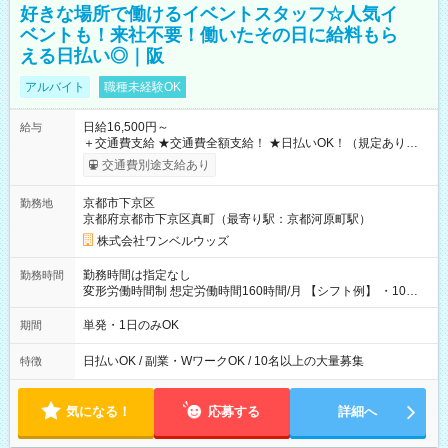
好きな場所で働けるイベントスタッフ☆人気イ
ベントも！来社不要！働いたその日に給料もら
える日払い◎｜阪
アルバイト
職種未経験OK
日給16,500円～
給与
＋交通費支給 ★交通費全額支給！ ★日払いOK！（規定あり） ┗
働いたその日に現金GET♪ お仕事後はコンビニATMから 日払
交通費別途支給あり
い分を引き落とせます！ 【試用期間】試用期間なし
京都市下京区
勤務地
京都府京都市下京区真町（最寄り駅：京都河原町駅）
株式会社ワンベルウッズ
勤務時間は指定なし
勤務時間
変形労働時間制 想定労働時間160時間/月 【シフト例】 ・10：
00～20：00
単発・1日のみOK
期間
日払いOK / 副業・WワークOK / 10名以上の大量募集
特徴
気になる！
応募する
詳細へ