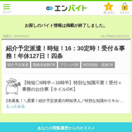
0
メニュー
気になる！
ログイン
お探しのバイト情報は掲載が終了しました。
掲載日 :2026
/
05
/
17
No.TSW26-0222425
紹介予定派遣！時短！16：30定時！受付＆事
務！年休127日！四条
紹介予定派遣
職種未経験OK
ブランクOK
WEB登録・面接OK
【時短〇9時半～16時半】特別な知識不要！受付＋
事務のお仕事【ネイルOK】
2名募集！＼貴重！紹介予定派遣の時短求人／特別な知識やスキル
...
もっとみる
あなたの閲覧履歴からのオススメ