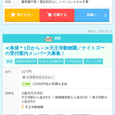
履歴書不要
/
電話対応なし
/
パソコンスキル不要
特徴
気になる！
応募する
詳細へ
掲載日：2026.08.10
未読
≪単発＊1日から～≫天王寺動物園／ナイトズー
の受付案内メンバー大募集！
派遣
職種未経験OK
社会人未経験OK
大学生歓迎
ブランクOK
1177円
給与
交通費別途支給あり
1日450円迄の実費を支給
交通費
大阪市天王寺区
勤務地
天王寺駅から徒歩5分
/
動物園前駅から徒歩5分
/
新今宮駅か
ら徒歩5分
天王寺動物園