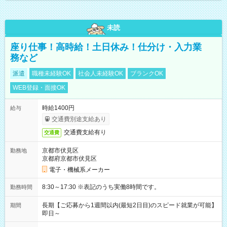
未読
座り仕事！高時給！土日休み！仕分け・入力業
務など
派遣
職種未経験OK
社会人未経験OK
ブランクOK
WEB登録・面接OK
時給1400円
給与
交通費別途支給あり
交通費支給有り
交通費
京都市伏見区
勤務地
京都府京都市伏見区
電子・機械系メーカー
8:30～17:30 ※表記のうち実働8時間です。
勤務時間
長期【ご応募から1週間以内(最短2日目)のスピード就業が可能】
期間
即日～