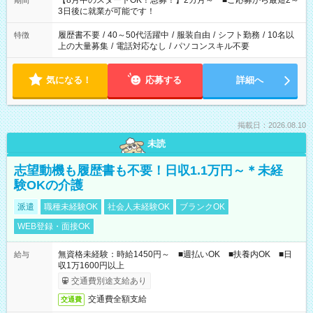
【8月中のスタートOK！急募！】2カ月～ ■ご応募から最短2～
期間
ね。 ※Wワーク希望の方へ 今ご覧のお仕事で希望する勤務時間
3日後に就業が可能です！
と、もう1つのお仕事の勤務時間。 合計で週40時間を超える場
合は応募できません。
履歴書不要
/
40～50代活躍中
/
服装自由
/
シフト勤務
/
10名以
特徴
上の大量募集
/
電話対応なし
/
パソコンスキル不要
気になる！
応募する
詳細へ
掲載日：2026.08.10
未読
志望動機も履歴書も不要！日収1.1万円～＊未経
験OKの介護
派遣
職種未経験OK
社会人未経験OK
ブランクOK
WEB登録・面接OK
無資格未経験：時給1450円～ ■週払いOK ■扶養内OK ■日
給与
収1万1600円以上
交通費別途支給あり
交通費全額支給
交通費