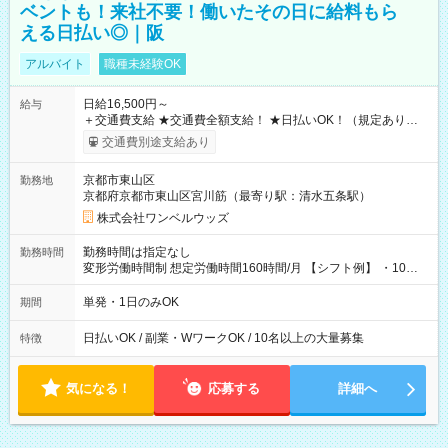
ベントも！来社不要！働いたその日に給料もら
える日払い◎｜阪
アルバイト
職種未経験OK
日給16,500円～
給与
＋交通費支給 ★交通費全額支給！ ★日払いOK！（規定あり） ┗
働いたその日に現金GET♪ お仕事後はコンビニATMから 日払
交通費別途支給あり
い分を引き落とせます！ 【試用期間】試用期間なし
京都市東山区
勤務地
京都府京都市東山区宮川筋（最寄り駅：清水五条駅）
株式会社ワンベルウッズ
勤務時間は指定なし
勤務時間
変形労働時間制 想定労働時間160時間/月 【シフト例】 ・10：
00～20：00
単発・1日のみOK
期間
日払いOK / 副業・WワークOK / 10名以上の大量募集
特徴
気になる！
応募する
詳細へ