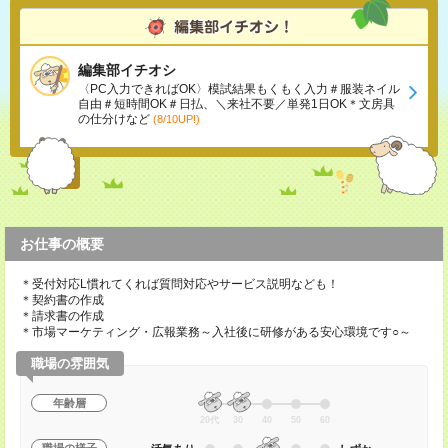
編集部イチオシ
〈PC入力できればOK〉模試結果もくもく入力＃服装ネイル
自由＃短時間OK＃日払、＼来社不要／単発1日OK＊文房具
の仕分けなど
(8/10UP!)
お仕事の概要
＊受付対応L慣れてくれば質問対応やサービス説明なども！
＊契約書の作成
＊請求書の作成
＊市場マーケティング・広報業務～入社後に研修がある安心環境です○～
職場の雰囲気
年齢層
20代
30
40
50
60