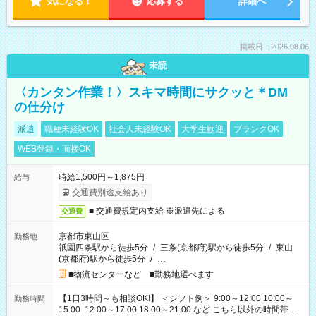
気になる！
応募する
詳細へ
掲載日：2026.08.06
未読
〈カンタン作業！〉スキマ時間にサクッと＊DM
の仕分け
派遣
職種未経験OK
社会人未経験OK
大学生歓迎
ブランクOK
WEB登録・面接OK
時給1,500円～1,875円
給与
交通費別途支給あり
■ 交通費規定内支給 ※派遣先による
交通費
京都市東山区
勤務地
祇園四条駅から徒歩5分
/
三条(京都府)駅から徒歩5分
/
東山
(京都府)駅から徒歩5分
/
…
■物流センターなど ■勤務地選べます
【1日3時間～も相談OK!】 ＜シフト例＞ 9:00～12:00 10:00～
勤務時間
15:00 12:00～17:00 18:00～21:00 など こちら以外の時間帯も