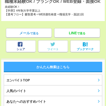
職種未経験OK / ブランクOK / WEB登録・面接OK
未経験OK！
【学歴】4年制大学卒業以上
【選考フロー】書類選考⇒WEB適性検査⇒職場見学・面談1回
メール
LINE
で送る
で送る
シェア
ツイート
ブックマーク
かんたん検索はこちら
エンバイトTOP
人気のバイト
あなたへのおすすめバイト