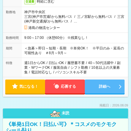
時給に含む
交通費
神戸市中央区
勤務地
三宮(神戸市営)駅から無料バス
/
三ノ宮駅から無料バス
/
三宮
(神戸新交通)駅から無料バス
/
…
港島の物流センター
9:00～17:00 （休憩60分） ※残業なし！
勤務時間
＜急募＞即日～短期・長期 ※単発OK！ ※平日のみ・延長の
期間
可能性あり ＃8月～9月～
週1日からOK
/
日払いOK
/
履歴書不要
/
40～50代活躍中
/
副
特徴
業・WワークOK
/
服装自由
/
シフト勤務
/
10名以上の大量募
集
/
電話対応なし
/
パソコンスキル不要
気になる！
応募する
詳細へ
掲載日：2026.08.09
未読
《単発1日OK！日払い可》＊コスメのモクモク
シール貼り