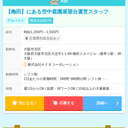
未読
【梅田】にある空中庭園展望台運営スタッフ
アルバイト
職種未経験OK
時給1,200円～1,500円
給与
交通費別途支給あり
大阪市北区
勤務地
大阪府大阪市北区大淀中1-1-88 梅田スカイビル（最寄り駅：JR
大阪）
株式会社ＫＦＢコーポレーション
シフト制
勤務時間
1日あたりの実働時間：5時間~8時間の間 シフト例 ・
9:30~18:00 実働7.5時間 ・9:30~14:30 実働5時間 ・
16:00~21:30 実働5.5時間
週1日からOK / 副業・WワークOK / 10名以上の大量募集
特徴
気になる！
応募する
詳細へ