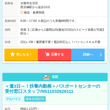
京都市右京区
勤務地
西京極駅から徒歩10分
物流・倉庫関係
8:00～17:00 ※表記のうち実働8時間です。
勤務時間
長期【ご応募から1週間以内(最短2日目)のスピード就業が可能】
期間
即日～
日払いOK
/
履歴書不要
/
電話対応なし
/
パソコンスキル不要
特徴
気になる！
応募する
詳細へ
未読
＜週3日～！扶養内勤務＞パスポートセンターの
受付窓口スタッフ/N511032626111
アルバイト
職種未経験OK
時給1,122円～
給与