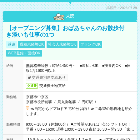
掲載日：2026.07.29
未読
【オープニング募集】おばあちゃんのお散歩付
き添いも仕事の1つ
派遣
職種未経験OK
社会人未経験OK
ブランクOK
WEB登録・面接OK
無資格未経験：時給1450円～ ■週払いOK ■扶養内OK ■日
給与
収1万1600円以上
交通費別途支給あり
交通費全額支給
交通費
京都市中京区
勤務地
京都市役所前駅
/
烏丸御池駅
/
円町駅
/
…
≪自宅からドアtoドアで30分以内！≫ご希望の勤務地を紹介
します。
9:00～18:00（休憩60分） ■ご希望があれば下記シフトもOK！
勤務時間
早番 7:00～16:00 遅番 10:00～19:00 夜勤 16:30～翌9:30 「家族
と休みを合わせたい」 「余裕を持って夕飯の準備がしたい」
「できれば残業はしたくない」 など、ご希望を教えてください