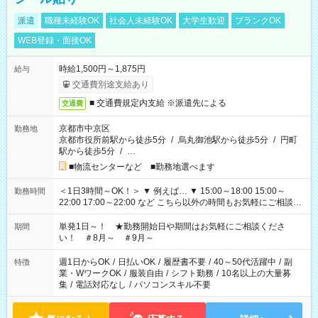
派遣
職種未経験OK
社会人未経験OK
大学生歓迎
ブランクOK
WEB登録・面接OK
時給1,500円～1,875円
給与
交通費別途支給あり
■ 交通費規定内支給 ※派遣先による
交通費
京都市中京区
勤務地
京都市役所前駅から徒歩5分
/
烏丸御池駅から徒歩5分
/
円町
駅から徒歩5分
/
…
■物流センターなど ■勤務地選べます
＜1日3時間～OK！＞ ▼ 例えば… ▼ 15:00～18:00 15:00～
勤務時間
22:00 17:00～22:00 など こちら以外の時間もお気軽にご相談く
ださい！
単発1日～！ ★勤務開始日や期間はお気軽にご相談くださ
期間
い！ ＃8月～ ＃9月～
週1日からOK
/
日払いOK
/
履歴書不要
/
40～50代活躍中
/
副
特徴
業・WワークOK
/
服装自由
/
シフト勤務
/
10名以上の大量募
集
/
電話対応なし
/
パソコンスキル不要