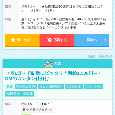
お気軽にご相談ください！
単発1日～！ ★勤務開始日や期間はお気軽にご相談くださ
期間
い！ ＃8月～ ＃9月～
週1日からOK
/
日払いOK
/
履歴書不要
/
40～50代活躍中
/
副
特徴
業・WワークOK
/
服装自由
/
シフト勤務
/
10名以上の大量募
集
/
電話対応なし
/
パソコンスキル不要
気になる！
応募する
詳細へ
掲載日：2026.08.06
未読
〈月1日～で副業にピッタリ＊時給1,500円～〉
DMのカンタン仕分け
派遣
職種未経験OK
社会人未経験OK
大学生歓迎
ブランクOK
WEB登録・面接OK
時給1,500円～1,875円
給与
交通費別途支給あり