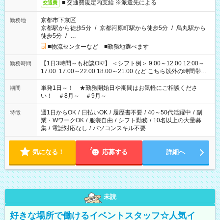
■ 交通費規定内支給 ※派遣先による
交通費
京都市下京区
勤務地
京都駅から徒歩5分
/
京都河原町駅から徒歩5分
/
烏丸駅から
徒歩5分
/
…
■物流センターなど ■勤務地選べます
【1日3時間～も相談OK!】 ＜シフト例＞ 9:00～12:00 12:00～
勤務時間
17:00 17:00～22:00 18:00～21:00 など こちら以外の時間帯も
お気軽にご相談ください！
単発1日～！ ★勤務開始日や期間はお気軽にご相談くださ
期間
い！ ＃8月～ ＃9月～
週1日からOK
/
日払いOK
/
履歴書不要
/
40～50代活躍中
/
副
特徴
業・WワークOK
/
服装自由
/
シフト勤務
/
10名以上の大量募
集
/
電話対応なし
/
パソコンスキル不要
気になる！
応募する
詳細へ
未読
好きな場所で働けるイベントスタッフ☆人気イ