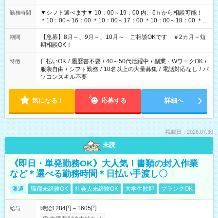
▼シフト選べます▼ 10：00～19：00 内、6ｈから相談可能！
勤務時間
＊10：00～16：00 ＊10：00～17：00 ＊10：00～18：00 ＊
11：00～19：00 ＊12：00～19：00 ＊13：00～19：00
【急募】8月～、9月～、10月～ ご相談OKです ＃2カ月～短
期間
期相談OK！
日払いOK
/
履歴書不要
/
40～50代活躍中
/
副業・WワークOK
/
特徴
服装自由
/
シフト勤務
/
10名以上の大量募集
/
電話対応なし
/
パ
ソコンスキル不要
気になる！
応募する
詳細へ
掲載日：2026.07.30
未読
《即日・単発勤務OK》大人気！書類の封入作業
など＊選べる勤務時間＊日払い手渡し〇
派遣
職種未経験OK
社会人未経験OK
大学生歓迎
ブランクOK
時給1284円～1605円
給与