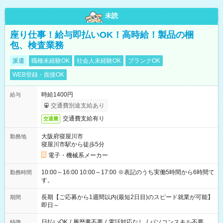
未読
座り仕事！給与即払いOK！高時給！製品の梱
包、検査業務
派遣
職種未経験OK
社会人未経験OK
ブランクOK
WEB登録・面接OK
時給1400円
給与
交通費別途支給あり
交通費支給有り
交通費
大阪府寝屋川市
勤務地
寝屋川市駅から徒歩5分
電子・機械系メーカー
10:00～16:00 10:00～17:00 ※表記のうち実働5時間から6時間で
勤務時間
す。
長期【ご応募から1週間以内(最短2日目)のスピード就業が可能】
期間
即日～
日払いOK
/
履歴書不要
/
電話対応なし
/
パソコンスキル不要
特徴