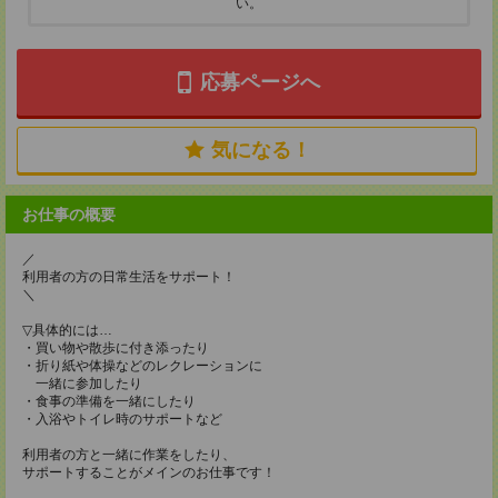
い。
応募ページへ
気になる！
お仕事の概要
／
利用者の方の日常生活をサポート！
＼
▽具体的には…
・買い物や散歩に付き添ったり
・折り紙や体操などのレクレーションに
一緒に参加したり
・食事の準備を一緒にしたり
・入浴やトイレ時のサポートなど
利用者の方と一緒に作業をしたり、
サポートすることがメインのお仕事です！