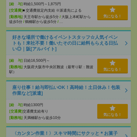
[給 与]
時給1,500円～1,875円
[交通費]
■ 交通費規定内支給 ※派遣先による
気になる！
[勤務地]
天王寺駅から徒歩5分
/
大阪上本町駅から
徒歩5分
/
鶴橋駅から徒歩5分
/
…
好きな場所で働けるイベントスタッフ☆人気イベン
トも！来社不要！働いたその日に給料もらえる日払
い◎｜阪[アルバイト]
[給 与]
日給16,500円～
[勤務地]
大阪府大阪市中央区難波（最寄り駅：難波
気になる！
駅）
座り仕事！給与即払いOK！高時給！土日休み！包装
作業など[派遣]
[給 与]
時給1300円
[交通費]
交通費支給有り
気になる！
[勤務地]
天満橋駅から徒歩10分
〈カンタン作業！〉スキマ時間にサクッと＊お菓子