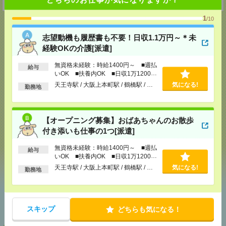
1
/10
志望動機も履歴書も不要！日収1.1万円～＊未
経験OKの介護[派遣]
応募ページへ
無資格未経験：時給1400円～ ■週払
給与
いOK ■扶養内OK ■日収1万1200円
以上
天王寺駅 / 大阪上本町駅 / 鶴橋駅 / …
気になる!
気になる！
勤務地
【オープニング募集】おばあちゃんのお散歩
メール
LINE
で送る
で送る
付き添いも仕事の1つ[派遣]
無資格未経験：時給1400円～ ■週払
給与
シェア
ツイート
ブックマーク
いOK ■扶養内OK ■日収1万1200円
以上
天王寺駅 / 大阪上本町駅 / 鶴橋駅 / …
気になる!
勤務地
あなたの閲覧履歴からの
おすすめ
スキップ
どちらも気になる！