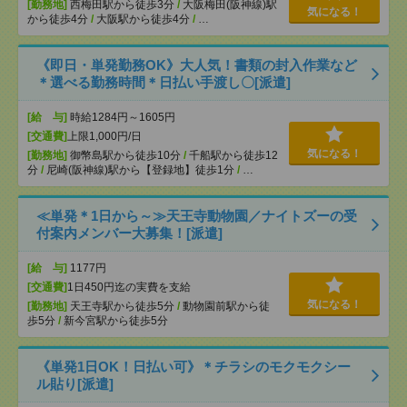
[勤務地]
西梅田駅から徒歩3分
/
大阪梅田(阪神線)駅
気になる！
から徒歩4分
/
大阪駅から徒歩4分
/
…
《即日・単発勤務OK》大人気！書類の封入作業など
＊選べる勤務時間＊日払い手渡し〇[派遣]
[給 与]
時給1284円～1605円
[交通費]
上限1,000円/日
気になる！
[勤務地]
御幣島駅から徒歩10分
/
千船駅から徒歩12
分
/
尼崎(阪神線)駅から【登録地】徒歩1分
/
…
≪単発＊1日から～≫天王寺動物園／ナイトズーの受
付案内メンバー大募集！[派遣]
[給 与]
1177円
[交通費]
1日450円迄の実費を支給
気になる！
[勤務地]
天王寺駅から徒歩5分
/
動物園前駅から徒
歩5分
/
新今宮駅から徒歩5分
《単発1日OK！日払い可》＊チラシのモクモクシー
ル貼り[派遣]