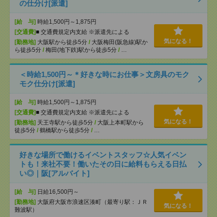
の仕分け[派遣]
[給 与]
時給1,500円～1,875円
[交通費]
■ 交通費規定内支給 ※派遣先による
気になる！
[勤務地]
大阪駅から徒歩5分
/
大阪梅田(阪急線)駅か
ら徒歩5分
/
梅田(地下鉄)駅から徒歩5分
/
…
＜時給1,500円～＊好きな時にお仕事＞文房具のモク
モク仕分け[派遣]
[給 与]
時給1,500円～1,875円
[交通費]
■ 交通費規定内支給 ※派遣先による
気になる！
[勤務地]
天王寺駅から徒歩5分
/
大阪上本町駅から
徒歩5分
/
鶴橋駅から徒歩5分
/
…
好きな場所で働けるイベントスタッフ☆人気イベン
トも！来社不要！働いたその日に給料もらえる日払
い◎｜阪[アルバイト]
[給 与]
日給16,500円～
[勤務地]
大阪府大阪市浪速区湊町（最寄り駅：ＪＲ
気になる！
難波駅）