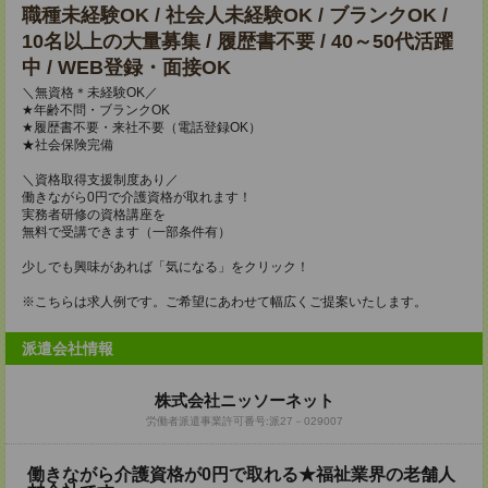
職種未経験OK / 社会人未経験OK / ブランクOK /
10名以上の大量募集 / 履歴書不要 / 40～50代活躍
中 / WEB登録・面接OK
＼無資格＊未経験OK／
★年齢不問・ブランクOK
★履歴書不要・来社不要（電話登録OK）
★社会保険完備
＼資格取得支援制度あり／
働きながら0円で介護資格が取れます！
実務者研修の資格講座を
無料で受講できます（一部条件有）
少しでも興味があれば「気になる」をクリック！
※こちらは求人例です。ご希望にあわせて幅広くご提案いたします。
派遣会社情報
株式会社ニッソーネット
労働者派遣事業許可番号:派27－029007
働きながら介護資格が0円で取れる★福祉業界の老舗人