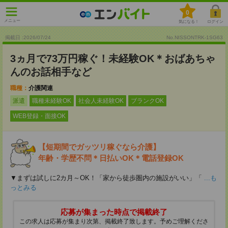
0
メニュー
気になる！
ログイン
掲載日 :2026
/
07
/
24
No.NISSONTRK-1SG63
3ヵ月で73万円稼ぐ！未経験OK＊おばあちゃ
んのお話相手など
職種：
介護関連
派遣
職種未経験OK
社会人未経験OK
ブランクOK
WEB登録・面接OK
【短期間でガッツリ稼ぐなら介護】
年齢・学歴不問＊日払いOK＊電話登録OK
▼まずは試しに2カ月～OK！「家から徒歩圏内の施設がいい」「
...も
っとみる
応募が集まった時点で掲載終了
この求人は応募が集まり次第、掲載終了致します。予めご理解くださ