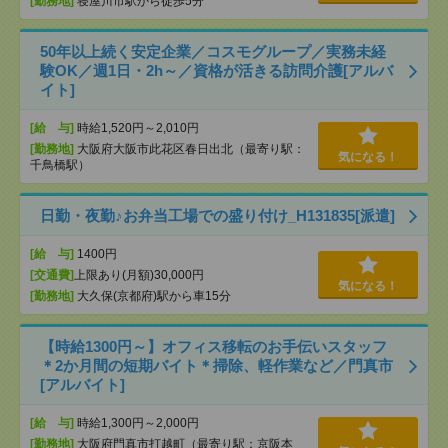
[勤務地]
寝屋川市駅から徒歩5分
50年以上続く安定企業／コスモグループ／実務未経
験OK／週1日・2h～／資格が活きる訪問介護[アルバ
イト]
[給 与]
時給1,520円～2,010円
[勤務地]
大阪府大阪市此花区春日出北（最寄り駅：
気になる！
千鳥橋駅）
日勤・夜勤♪お弁当工場での盛り付け_H131835[派遣]
[給 与]
1400円
[交通費]
上限あり(月額)30,000円
気になる！
[勤務地]
大久保(京都府)駅から車15分
【時給1300円～】オフィス移転のお手伝いスタッフ
＊2か月間の短期バイト＊掃除、軽作業など／門真市
[アルバイト]
[給 与]
時給1,300円～2,000円
[勤務地]
大阪府門真市打越町（最寄り駅：京阪本