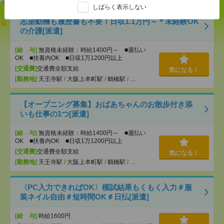
しばらく表示しない
志望動機も履歴書も不要！日収1.1万円～＊未経験OK
の介護[派遣]
[給 与]
無資格未経験：時給1400円～ ■週払い
OK ■扶養内OK ■日収1万1200円以上
[交通費]
交通費全額支給
気になる！
[勤務地]
天王寺駅
/
大阪上本町駅
/
鶴橋駅
/
…
【オープニング募集】おばあちゃんのお散歩付き添
いも仕事の1つ[派遣]
[給 与]
無資格未経験：時給1400円～ ■週払い
OK ■扶養内OK ■日収1万1200円以上
[交通費]
交通費全額支給
気になる！
[勤務地]
天王寺駅
/
大阪上本町駅
/
鶴橋駅
/
…
〈PC入力できればOK〉模試結果もくもく入力＃服
装ネイル自由＃短時間OK＃日払[派遣]
[給 与]
時給1600円