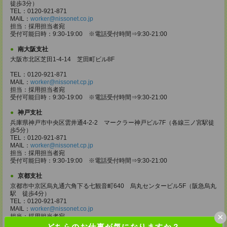
徒歩3分）
TEL：0120-921-871
MAIL：
worker@nissonet.co.jp
担当：採用担当者宛
受付可能日時：9:30-19:00 ※電話受付時間⇒9:30-21:00
南大阪支社
大阪市北区芝田1-4-14 芝田町ビル8F
TEL：0120-921-871
MAIL：
worker@nissonet.cp.jp
担当：採用担当者宛
受付可能日時：9:30-19:00 ※電話受付時間⇒9:30-21:00
神戸支社
兵庫県神戸市中央区雲井通4-2-2 マークラー神戸ビル7F（各線三ノ宮駅徒
歩5分）
TEL：0120-921-871
MAIL：
worker@nissonet.cp.jp
担当：採用担当者宛
受付可能日時：9:30-19:00 ※電話受付時間⇒9:30-21:00
京都支社
京都市中京区烏丸通六角下る七観音町640 烏丸センタービル5F（阪急烏丸
駅 徒歩4分）
TEL：0120-921-871
MAIL：
worker@nissonet.co.jp
×
担当：採用担当者宛
受付可能日時：9:30-19:00 ※電話受付時間⇒9:30-21:00
どちらのお仕事が気になりますか？