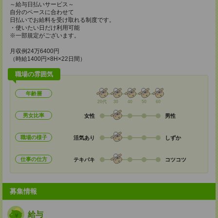
～給与日払いサービス～
自分のペースに合わせて
日払いでお給料を受け取れる制度です。
・使いたい日だけ利用可能
※一部規定がございます。
月収例24万6400円
（時給1400円×8H×22日間）
職場の雰囲気
年齢層
20代
30
40
50
60
男女比率
女性
男性
職場の様子
活気あり
しずか
仕事の仕方
テキパキ
コツコツ
募集情報
給与