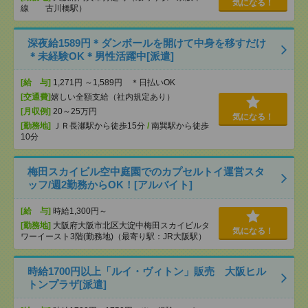
気になる！
線 古川橋駅）
深夜給1589円＊ダンボールを開けて中身を移すだけ
＊未経験OK＊男性活躍中[派遣]
[給 与]
1,271円 ～1,589円 ＊日払いOK
[交通費]
嬉しい全額支給（社内規定あり）
[月収例]
20～25万円
気になる！
[勤務地]
ＪＲ長瀬駅から徒歩15分
/
南巽駅から徒歩
10分
梅田スカイビル空中庭園でのカプセルトイ運営スタ
ッフ/週2勤務からOK！[アルバイト]
[給 与]
時給1,300円～
[勤務地]
大阪府大阪市北区大淀中梅田スカイビルタ
気になる！
ワーイースト3階(勤務地)（最寄り駅：JR大阪駅）
時給1700円以上「ルイ・ヴィトン」販売 大阪ヒル
トンプラザ[派遣]