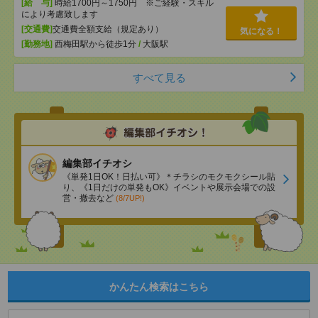
[給 与]
時給1700円～1750円 ※ご経験・スキル
により考慮致します
[交通費]
交通費全額支給（規定あり）
気になる！
[勤務地]
西梅田駅から徒歩1分
/
大阪駅
すべて見る
編集部イチオシ
《単発1日OK！日払い可》＊チラシのモクモクシール貼
り、《1日だけの単発もOK》イベントや展示会場での設
営・撤去など
(8/7UP!)
かんたん検索はこちら