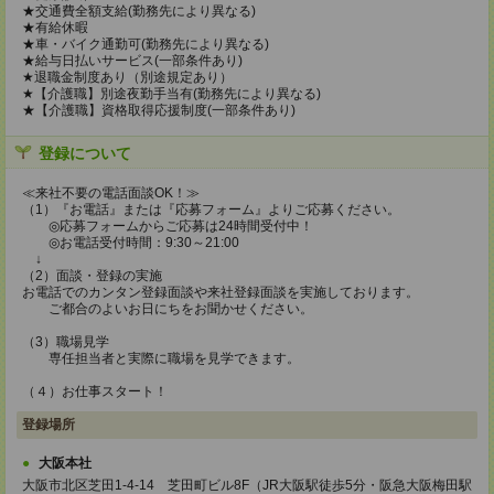
★交通費全額支給(勤務先により異なる)
★有給休暇
★車・バイク通勤可(勤務先により異なる)
★給与日払いサービス(一部条件あり)
★退職金制度あり（別途規定あり）
★【介護職】別途夜勤手当有(勤務先により異なる)
★【介護職】資格取得応援制度(一部条件あり)
登録について
≪来社不要の電話面談OK！≫
（1）『お電話』または『応募フォーム』よりご応募ください。
◎応募フォームからご応募は24時間受付中！
◎お電話受付時間：9:30～21:00
↓
（2）面談・登録の実施
お電話でのカンタン登録面談や来社登録面談を実施しております。
ご都合のよいお日にちをお聞かせください。
（3）職場見学
専任担当者と実際に職場を見学できます。
（４）お仕事スタート！
登録場所
大阪本社
大阪市北区芝田1-4-14 芝田町ビル8F（JR大阪駅徒歩5分・阪急大阪梅田駅