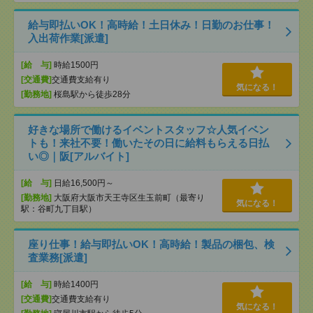
給与即払いOK！高時給！土日休み！日勤のお仕事！
入出荷作業[派遣]
[給 与]
時給1500円
[交通費]
交通費支給有り
気になる！
[勤務地]
桜島駅から徒歩28分
好きな場所で働けるイベントスタッフ☆人気イベン
トも！来社不要！働いたその日に給料もらえる日払
い◎｜阪[アルバイト]
[給 与]
日給16,500円～
[勤務地]
大阪府大阪市天王寺区生玉前町（最寄り
気になる！
駅：谷町九丁目駅）
座り仕事！給与即払いOK！高時給！製品の梱包、検
査業務[派遣]
[給 与]
時給1400円
[交通費]
交通費支給有り
気になる！