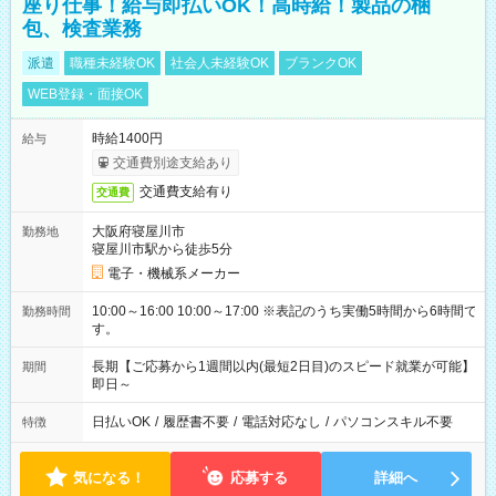
座り仕事！給与即払いOK！高時給！製品の梱
包、検査業務
派遣
職種未経験OK
社会人未経験OK
ブランクOK
WEB登録・面接OK
時給1400円
給与
交通費別途支給あり
交通費支給有り
交通費
大阪府寝屋川市
勤務地
寝屋川市駅から徒歩5分
電子・機械系メーカー
10:00～16:00 10:00～17:00 ※表記のうち実働5時間から6時間で
勤務時間
す。
長期【ご応募から1週間以内(最短2日目)のスピード就業が可能】
期間
即日～
日払いOK
/
履歴書不要
/
電話対応なし
/
パソコンスキル不要
特徴
気になる！
応募する
詳細へ