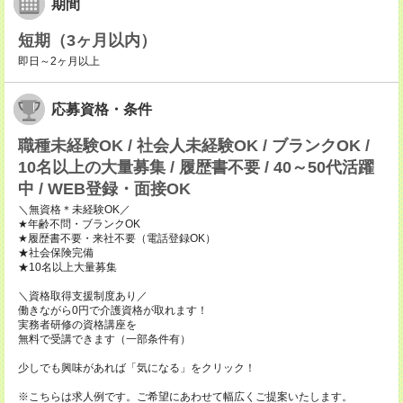
期間
短期（3ヶ月以内）
即日～2ヶ月以上
応募資格・条件
職種未経験OK / 社会人未経験OK / ブランクOK /
10名以上の大量募集 / 履歴書不要 / 40～50代活躍
中 / WEB登録・面接OK
＼無資格＊未経験OK／
★年齢不問・ブランクOK
★履歴書不要・来社不要（電話登録OK）
★社会保険完備
★10名以上大量募集
＼資格取得支援制度あり／
働きながら0円で介護資格が取れます！
実務者研修の資格講座を
無料で受講できます（一部条件有）
少しでも興味があれば「気になる」をクリック！
※こちらは求人例です。ご希望にあわせて幅広くご提案いたします。