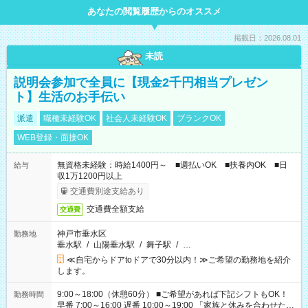
あなたの閲覧履歴からのオススメ
掲載日：2026.08.01
未読
説明会参加で全員に【現金2千円相当プレゼン
ト】生活のお手伝い
派遣
職種未経験OK
社会人未経験OK
ブランクOK
WEB登録・面接OK
無資格未経験：時給1400円～ ■週払いOK ■扶養内OK ■日
給与
収1万1200円以上
交通費別途支給あり
交通費全額支給
交通費
神戸市垂水区
勤務地
垂水駅
/
山陽垂水駅
/
舞子駅
/
…
≪自宅からドアtoドアで30分以内！≫ご希望の勤務地を紹介
します。
9:00～18:00（休憩60分） ■ご希望があれば下記シフトもOK！
勤務時間
早番 7:00～16:00 遅番 10:00～19:00 「家族と休みを合わせた