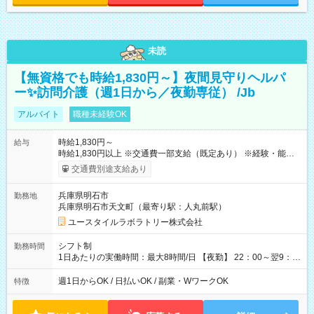
未読
【無資格でも時給1,830円～】夜間見守りヘルパ
ー✨訪問介護（週1日から／夜勤専従） /Jb
アルバイト
職種未経験OK
時給1,830円～
給与
時給1,830円以上 ※交通費一部支給（既定あり） ※経験・能力を
考慮して決定します 【収入例】 週1回勤務の場合：1,830円×8時
交通費別途支給あり
間×4回=5万8,560円 週3回勤務の場合：1,830円×8時間×12回
=17万5,680円 【試用期間】試用期間あり 試用期間の長さ：2ヶ
兵庫県明石市
勤務地
月 ※ 雇用形態と給与に、本採用時と異なる部分があります。 雇
兵庫県明石市天文町（最寄り駅：人丸前駅）
用形態：本採用時と同じです。 給与：時給 1,550円以上
ユースタイルラボラトリー株式会社
シフト制
勤務時間
1日あたりの実働時間：最大8時間/日 【夜勤】 22：00～翌9：
00 ※週1日～OK ／ 夜勤専従 ＊＊ 勤務時間例 ＊＊ ■22時か
ら翌7時 ■23時から翌8時 ■24時から翌9時 など ※上記の時間
週1日からOK / 日払いOK / 副業・WワークOK
特徴
内で8時間勤務（休憩1時間）ご利用者様により、時間は異なり
ます。 ※曜日固定（毎週同じ曜日での勤務となります）