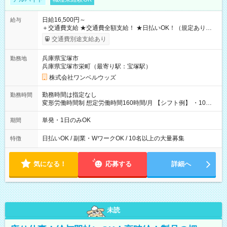
日給16,500円～
給与
＋交通費支給 ★交通費全額支給！ ★日払いOK！（規定あり） ┗
働いたその日に現金GET♪ お仕事後はコンビニATMから 日払
交通費別途支給あり
い分を引き落とせます！ 【試用期間】試用期間なし
兵庫県宝塚市
勤務地
兵庫県宝塚市栄町（最寄り駅：宝塚駅）
株式会社ワンベルウッズ
勤務時間は指定なし
勤務時間
変形労働時間制 想定労働時間160時間/月 【シフト例】 ・10：
00～20：00
単発・1日のみOK
期間
日払いOK / 副業・WワークOK / 10名以上の大量募集
特徴
気になる！
応募する
詳細へ
未読