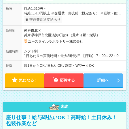
時給1,510円～
給与
時給1,510円以上 ※交通費一部支給（既定あり） ※経験・能力を
考慮して決定します 【収入例】 週1回勤務の場合：1,510円×8時
交通費別途支給あり
間×4回=4万8,320円 週3回勤務の場合：1,510円×8時間×12回
=14万4,960円 週5回勤務の場合：1,510円×8時間×20回=24万
神戸市北区
勤務地
1,600円 【試用期間】試用期間あり 試用期間の長さ：2ヶ月
兵庫県神戸市北区淡河町淡河（最寄り駅：栄駅）
※ 雇用形態と給与に、本採用時と異なる部分があります。 雇用
形態：本採用時と同じです。 給与：時給 1,120円以上
ユースタイルラボラトリー株式会社
シフト制
勤務時間
1日あたりの実働時間：最大8時間/日 【日勤】 7：00～22：00
の間で8時間勤務（休憩時間は法定通り） ※週1日～OK ／ 夜勤
なし ＊＊ 勤務時間例 ＊＊ ■8時から17時 ■9時から18時 ■10
週1日からOK / 日払いOK / 副業・WワークOK
特徴
時から19時 ■12時から21時 など ※訪問先により変動 ※曜日固
定（毎週同じ曜日勤務）
気になる！
応募する
詳細へ
未読
座り仕事！給与即払いOK！高時給！土日休み！
包装作業など