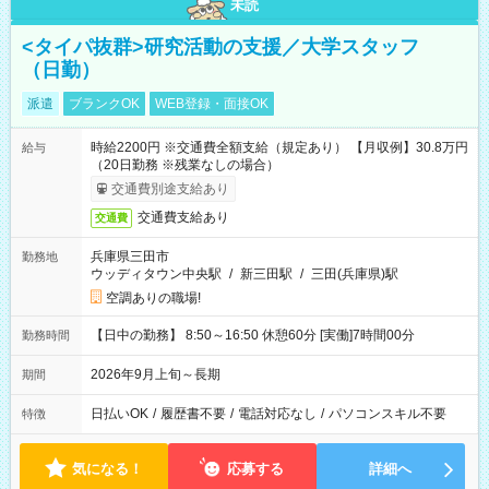
未読
<タイパ抜群>研究活動の支援／大学スタッフ
（日勤）
派遣
ブランクOK
WEB登録・面接OK
時給2200円 ※交通費全額支給（規定あり） 【月収例】30.8万円
給与
（20日勤務 ※残業なしの場合）
交通費別途支給あり
交通費支給あり
交通費
兵庫県三田市
勤務地
ウッディタウン中央駅
/
新三田駅
/
三田(兵庫県)駅
空調ありの職場!
【日中の勤務】 8:50～16:50 休憩60分 [実働]7時間00分
勤務時間
2026年9月上旬～長期
期間
日払いOK
/
履歴書不要
/
電話対応なし
/
パソコンスキル不要
特徴
気になる！
応募する
詳細へ