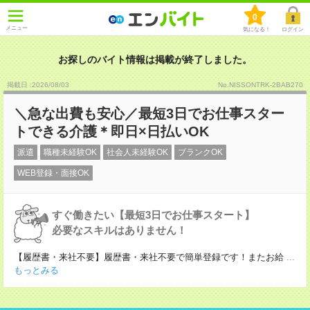
0
メニュー
気になる！
ログイン
お探しのバイト情報は掲載が終了しました。
掲載日 :2026
/
08
/
03
No.NISSONTRK-2BAB270
＼急な出費も安心／最短3日でお仕事スター
トできる介護＊即日×日払いOK
派遣
職種未経験OK
社会人未経験OK
ブランクOK
WEB登録・面接OK
すぐ働きたい【最短3日でお仕事スタート】
必要なスキルはありません！
【履歴書・来社不要】履歴書・来社不要で簡単登録です！またお給
...
もっとみる