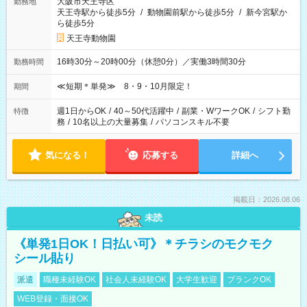
大阪市天王寺区
勤務地
天王寺駅から徒歩5分
/
動物園前駅から徒歩5分
/
新今宮駅か
ら徒歩5分
天王寺動物園
16時30分～20時00分（休憩0分）／実働3時間30分
勤務時間
≪短期＊単発≫ 8・9・10月限定！
期間
週1日からOK
/
40～50代活躍中
/
副業・WワークOK
/
シフト勤
特徴
務
/
10名以上の大量募集
/
パソコンスキル不要
気になる！
応募する
詳細へ
掲載日：2026.08.06
未読
《単発1日OK！日払い可》＊チラシのモクモク
シール貼り
派遣
職種未経験OK
社会人未経験OK
大学生歓迎
ブランクOK
WEB登録・面接OK