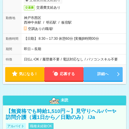
交通費別途支給あり
交通費支給あり
交通費
神戸市西区
勤務地
西神中央駅
/
明石駅
/
板宿駅
空調ありの職場!
【日勤】 8:30～17:30 休憩60分 [実働]8時間00分
勤務時間
即日～長期
期間
日払いOK
/
履歴書不要
/
電話対応なし
/
パソコンスキル不要
特徴
気になる！
応募する
詳細へ
未読
【無資格でも時給1,510円～】見守りヘルパー✨
訪問介護（週1日から／日勤のみ） /Ja
アルバイト
職種未経験OK