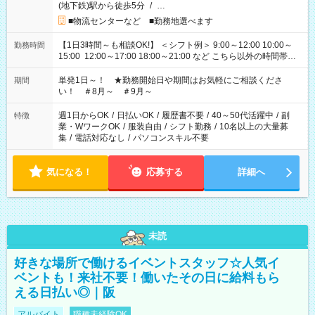
(地下鉄)駅から徒歩5分
/
…
■物流センターなど ■勤務地選べます
【1日3時間～も相談OK!】 ＜シフト例＞ 9:00～12:00 10:00～
勤務時間
15:00 12:00～17:00 18:00～21:00 など こちら以外の時間帯も
お気軽にご相談ください！
単発1日～！ ★勤務開始日や期間はお気軽にご相談くださ
期間
い！ ＃8月～ ＃9月～
週1日からOK
/
日払いOK
/
履歴書不要
/
40～50代活躍中
/
副
特徴
業・WワークOK
/
服装自由
/
シフト勤務
/
10名以上の大量募
集
/
電話対応なし
/
パソコンスキル不要
気になる！
応募する
詳細へ
未読
好きな場所で働けるイベントスタッフ☆人気イ
ベントも！来社不要！働いたその日に給料もら
える日払い◎｜阪
アルバイト
職種未経験OK