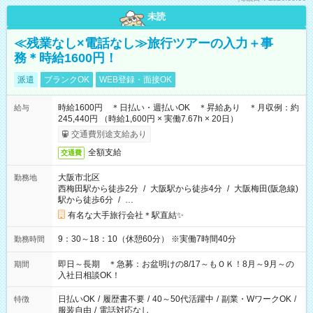
未読
≪残業なし×電話なし≫旅行ツアーの入力＋事
務＊時給1600円！
派遣
ブランクOK
WEB登録・面接OK
時給1600円 ＊日払い・週払いOK ＊昇給あり ＊月収例：約
給与
245,440円 （時給1,600円 × 実働7.67h × 20日）
交通費別途支給あり
全額支給
交通費
大阪市北区
勤務地
西梅田駅から徒歩2分
/
大阪駅から徒歩4分
/
大阪梅田(阪急線)
駅から徒歩6分
/
…
有名な大手旅行会社＊駅直結✨
9：30～18：10（休憩60分） ※実働7時間40分
勤務時間
即日～長期 ＊急募：お盆明けの8/17～もＯＫ！8月～9月～の
期間
入社日相談OK！
日払いOK
/
履歴書不要
/
40～50代活躍中
/
副業・WワークOK
/
特徴
服装自由
/
電話対応なし