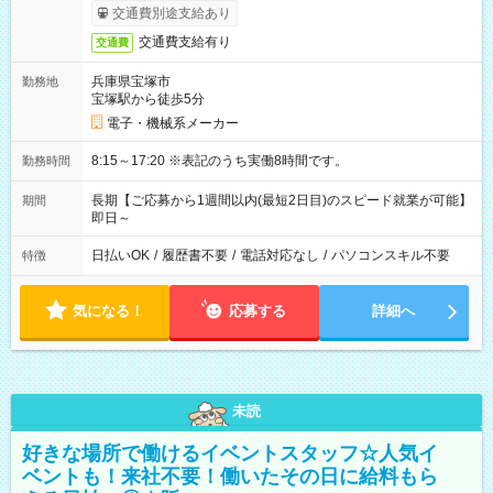
交通費別途支給あり
交通費支給有り
交通費
兵庫県宝塚市
勤務地
宝塚駅から徒歩5分
電子・機械系メーカー
8:15～17:20 ※表記のうち実働8時間です。
勤務時間
長期【ご応募から1週間以内(最短2日目)のスピード就業が可能】
期間
即日～
日払いOK
/
履歴書不要
/
電話対応なし
/
パソコンスキル不要
特徴
気になる！
応募する
詳細へ
未読
好きな場所で働けるイベントスタッフ☆人気イ
ベントも！来社不要！働いたその日に給料もら