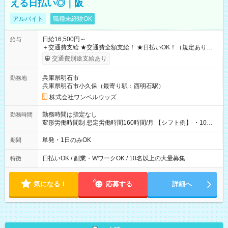
える日払い◎｜阪
アルバイト
職種未経験OK
日給16,500円～
給与
＋交通費支給 ★交通費全額支給！ ★日払いOK！（規定あり） ┗
働いたその日に現金GET♪ お仕事後はコンビニATMから 日払
交通費別途支給あり
い分を引き落とせます！ 【試用期間】試用期間なし
兵庫県明石市
勤務地
兵庫県明石市小久保（最寄り駅：西明石駅）
株式会社ワンベルウッズ
勤務時間は指定なし
勤務時間
変形労働時間制 想定労働時間160時間/月 【シフト例】 ・10：
00～20：00
単発・1日のみOK
期間
日払いOK / 副業・WワークOK / 10名以上の大量募集
特徴
気になる！
応募する
詳細へ