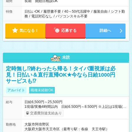
長期 開始日相談OK
期間
日払いOK
/
履歴書不要
/
40～50代活躍中
/
服装自由
/
シフト勤
特徴
務
/
電話対応なし
/
パソコンスキル不要
気になる！
応募する
詳細へ
未読
定時無し⁉終わったら帰る！タイパ重視派は必
見！日払い＆直行直帰OK★今なら日給1000円
サービスも⁉
アルバイト
職種未経験OK
日給6,500円～25,500円
給与
1現場/実働4時間以内 日給6.500円～8.500円 ※上記は1現場(実
働4時間以内)あたりの給与です ※基本は1日あたり2現場(実働8
交通費別途支給あり
時間以内)をお任せします。その場合の支給額は日給1,3000円で
す ★研修期間20日間は「1現場/実働4時間以内 日給6.000円
大阪市阿倍野区
勤務地
～」ですが、今なら初出勤をした人は採用祝いで【日給+1.000
大阪府大阪市天王寺区（最寄り駅：各線 天王寺駅）
円】のボーナスが！★（その他待遇に変更ありません） 現場に