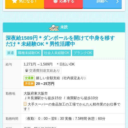
気になる！
応募する
詳細へ
未読
深夜給1589円＊ダンボールを開けて中身を移す
だけ＊未経験OK＊男性活躍中
派遣
職種未経験OK
社会人未経験OK
ブランクOK
1,271円 ～1,589円 ＊日払いOK
給与
交通費別途支給あり
嬉しい全額支給（社内規定あり）
交通費
20～25万円
月収例
大阪府東大阪市
勤務地
ＪＲ長瀬駅から徒歩15分
/
南巽駅から徒歩10分
大手スーパーの食品加工の工場でかんたん軽作業のお仕事で
す！
〈夜勤〉 0：00～翌8：30 実働：7.5時間 休憩：60分
勤務時間