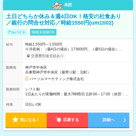
未読
土日どちらか休み＆週4日OK！格安の社食あり
／銀行の問合せ対応／時給1550円(um1ti02)
アルバイト
職種未経験OK
時給1,550円～1,550円
給与
※月収例：（週4日の場合）173600円、（週5日の場合）
217000円 【試用期間】試用期間なし
交通費別途支給あり
神戸市中央区
勤務地
兵庫県神戸市中央区（最寄り駅：元町）
パーソルマーケティング株式会社
シフト制
勤務時間
1日あたりの実働時間：最大7時間/日 [1]9:00～17:00（休憩：1
時間） [2]11:00～19:00（休憩：1時間） [3]10:00～18:00（休
憩：1時間） 週4日～週5日シフト相談OK ※土日どちらか休み、
日払いOK
特徴
週4日固定など希望伺います 平日/9時～17時・11時～19時、土
日祝/10～18時（実働7hシフト制）
気になる！
応募する
詳細へ