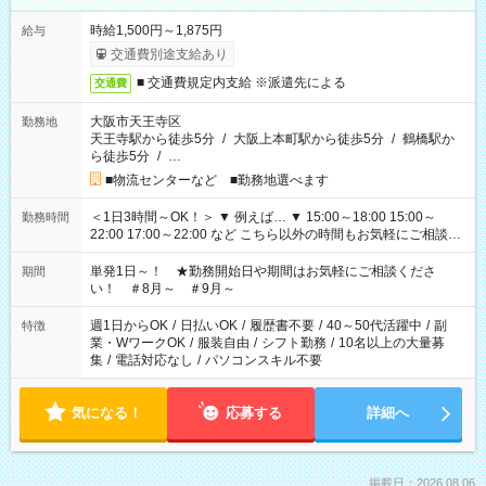
時給1,500円～1,875円
給与
交通費別途支給あり
■ 交通費規定内支給 ※派遣先による
交通費
大阪市天王寺区
勤務地
天王寺駅から徒歩5分
/
大阪上本町駅から徒歩5分
/
鶴橋駅か
ら徒歩5分
/
…
■物流センターなど ■勤務地選べます
＜1日3時間～OK！＞ ▼ 例えば… ▼ 15:00～18:00 15:00～
勤務時間
22:00 17:00～22:00 など こちら以外の時間もお気軽にご相談く
ださい！
単発1日～！ ★勤務開始日や期間はお気軽にご相談くださ
期間
い！ ＃8月～ ＃9月～
週1日からOK
/
日払いOK
/
履歴書不要
/
40～50代活躍中
/
副
特徴
業・WワークOK
/
服装自由
/
シフト勤務
/
10名以上の大量募
集
/
電話対応なし
/
パソコンスキル不要
気になる！
応募する
詳細へ
掲載日：2026.08.06