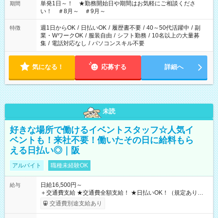
単発1日～！ ★勤務開始日や期間はお気軽にご相談くださ
期間
い！ ＃8月～ ＃9月～
週1日からOK
/
日払いOK
/
履歴書不要
/
40～50代活躍中
/
副
特徴
業・WワークOK
/
服装自由
/
シフト勤務
/
10名以上の大量募
集
/
電話対応なし
/
パソコンスキル不要
気になる！
応募する
詳細へ
未読
好きな場所で働けるイベントスタッフ☆人気イ
ベントも！来社不要！働いたその日に給料もら
える日払い◎｜阪
アルバイト
職種未経験OK
日給16,500円～
給与
＋交通費支給 ★交通費全額支給！ ★日払いOK！（規定あり） ┗
働いたその日に現金GET♪ お仕事後はコンビニATMから 日払
交通費別途支給あり
い分を引き落とせます！ 【試用期間】試用期間なし