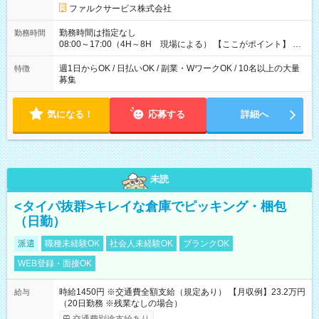
よっては早く終わることもあり！ その場合も給与金額は変わり
ファルクサービス株式会社
ません！ ≪給与例≫ ・週1日勤務 ㈪～㈮は本業のため㈯のみ
1現場/6.500×2現場＝日給13.000円×4日 ＝月給52.000円 ・週6
勤務時間は指定なし
勤務時間
日でレギュラー勤務(勤続1年) 1現場/7.200×2現場＝日給14.400
08:00～17:00（4H～8H 現場による） 【ここがポイント】 ◆
円×24日 ＝月給345.600円 ☆さらに「3現場の日」「夜勤に出
給与の日給保障あり！ 「4時間の現場」が「1時間」で終わった
る」などをして月に40万以上を稼ぐ人も☆ ◆支払い方法：日払
時も給料変わらず！ 「4時間の現場」のお給料をお支払いします
週1日からOK / 日払いOK / 副業・WワークOK / 10名以上の大量
特徴
い・週払い・月3回払いが選択可能 【試用期間】試用期間なし
♪ 1日にたくさんの現場をこなせば、高収入を実現可能！
募集
気になる！
応募する
詳細へ
未読
<タイパ抜群>キレイな倉庫でピッキング・梱包
（日勤）
派遣
職種未経験OK
社会人未経験OK
ブランクOK
WEB登録・面接OK
時給1450円 ※交通費全額支給（規定あり） 【月収例】23.2万円
給与
（20日勤務 ※残業なしの場合）