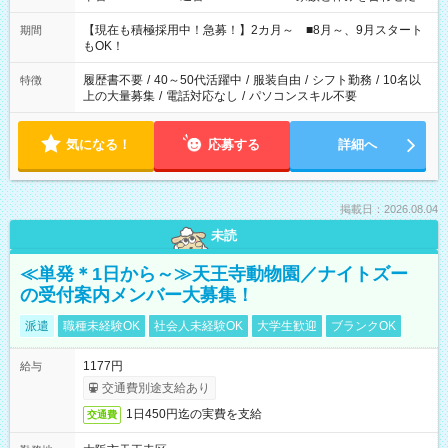
い」 「余裕を持って夕飯の準備がしたい」 「できれば残業はし
たくない」 など、ご希望を教えてくださいね。 ※Wワーク希望
【現在も積極採用中！急募！】2カ月～ ■8月～、9月スタート
期間
の方へ 今ご覧のお仕事で希望する勤務時間と、もう1つのお仕事
もOK！
の勤務時間。 合計で週40時間を超える場合は応募できません。
履歴書不要
/
40～50代活躍中
/
服装自由
/
シフト勤務
/
10名以
特徴
上の大量募集
/
電話対応なし
/
パソコンスキル不要
気になる！
応募する
詳細へ
掲載日：2026.08.04
未読
≪単発＊1日から～≫天王寺動物園／ナイトズー
の受付案内メンバー大募集！
派遣
職種未経験OK
社会人未経験OK
大学生歓迎
ブランクOK
1177円
給与
交通費別途支給あり
1日450円迄の実費を支給
交通費