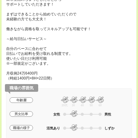
サポートしていただきます！
まずはできることから始めていただくので
未経験の方でも大丈夫！
働きながら資格を取ってスキルアップも可能です！
～給与日払いサービス～
自分のペースに合わせて
日払いでお給料を受け取れる制度です。
使いたい日だけ利用可能
※一部規定がございます。
月収例24万6400円
（時給1400円×8H×22日間）
職場の雰囲気
年齢層
20代
30
40
50
60
男女比率
女性
男性
職場の様子
活気あり
しずか