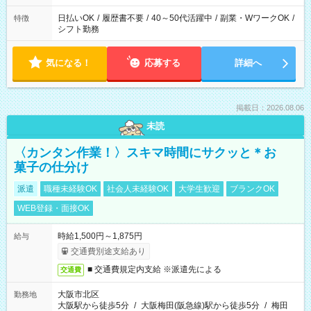
日払いOK
/
履歴書不要
/
40～50代活躍中
/
副業・WワークOK
/
特徴
シフト勤務
気になる！
応募する
詳細へ
掲載日：2026.08.06
未読
〈カンタン作業！〉スキマ時間にサクッと＊お
菓子の仕分け
派遣
職種未経験OK
社会人未経験OK
大学生歓迎
ブランクOK
WEB登録・面接OK
時給1,500円～1,875円
給与
交通費別途支給あり
■ 交通費規定内支給 ※派遣先による
交通費
大阪市北区
勤務地
大阪駅から徒歩5分
/
大阪梅田(阪急線)駅から徒歩5分
/
梅田