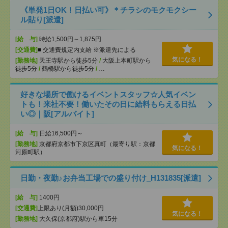
《単発1日OK！日払い可》＊チラシのモクモクシー
ル貼り[派遣]
[給 与]
時給1,500円～1,875円
[交通費]
■ 交通費規定内支給 ※派遣先による
気になる！
[勤務地]
天王寺駅から徒歩5分
/
大阪上本町駅から
徒歩5分
/
鶴橋駅から徒歩5分
/
…
好きな場所で働けるイベントスタッフ☆人気イベン
トも！来社不要！働いたその日に給料もらえる日払
い◎｜阪[アルバイト]
[給 与]
日給16,500円～
[勤務地]
京都府京都市下京区真町（最寄り駅：京都
気になる！
河原町駅）
日勤・夜勤♪お弁当工場での盛り付け_H131835[派遣]
[給 与]
1400円
[交通費]
上限あり(月額)30,000円
気になる！
[勤務地]
大久保(京都府)駅から車15分