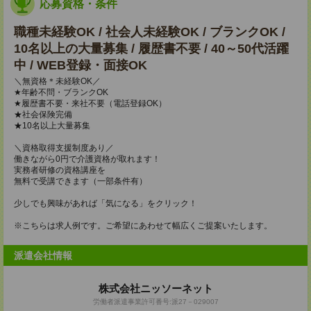
応募資格・条件
職種未経験OK / 社会人未経験OK / ブランクOK /
10名以上の大量募集 / 履歴書不要 / 40～50代活躍
中 / WEB登録・面接OK
＼無資格＊未経験OK／
★年齢不問・ブランクOK
★履歴書不要・来社不要（電話登録OK）
★社会保険完備
★10名以上大量募集
＼資格取得支援制度あり／
働きながら0円で介護資格が取れます！
実務者研修の資格講座を
無料で受講できます（一部条件有）
少しでも興味があれば「気になる」をクリック！
※こちらは求人例です。ご希望にあわせて幅広くご提案いたします。
派遣会社情報
株式会社ニッソーネット
労働者派遣事業許可番号:派27－029007