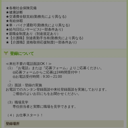
★各種社会保険完備
★健康診断
★交通費全額支給(勤務先により異なる)
★有給休暇
★車・バイク通勤可(勤務先により異なる)
★給与日払いサービス(一部条件あり)
★退職金制度あり（別途規定あり）
★【介護職】別途夜勤手当有(勤務先により異なる)
★【介護職】資格取得応援制度(一部条件あり)
登録について
≪来社不要の電話面談OK！≫
（1）『お電話』または『応募フォーム』よりご応募ください。
◎応募フォームからご応募は24時間受付中！
◎お電話受付時間：9:30～21:00
↓
（2）面談・登録の実施
お電話でのカンタン登録面談や来社登録面談を実施しております。
ご都合のよいお日にちをお聞かせください。
（3）職場見学
専任担当者と実際に職場を見学できます。
（４）お仕事スタート！
登録場所