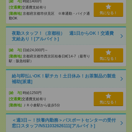
[給 与]
時給1400円
[交通費]
交通費支給有り
気になる！
[勤務地]
京都府京都市伏見区 ※車通勤・バイク通
勤OK
夜勤スタッフ！（京都桂） 週1日からOK！交通費
支給あり！[アルバイト]
[給 与]
日給24,000円～
[勤務地]
京都府京都市西京区桂春日町14-7（最寄り
気になる！
駅：阪急桂駅）
給与即払いOK！駅チカ！土日休み！お茶製品の製造
補助[派遣]
[給 与]
時給1250円
[交通費]
交通費支給有り
気になる！
[勤務地]
ＪＲ小倉駅から徒歩5分
＜週3日～！扶養内勤務＞パスポートセンターの受付
窓口スタッフ/N511032626111[アルバイト]