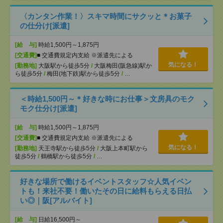
〈カンタン作業！〉スキマ時間にサクッと＊お菓子
の仕分け[派遣]
[給 与]
時給1,500円～1,875円
[交通費]
■ 交通費規定内支給 ※派遣先による
気になる！
[勤務地]
大阪駅から徒歩5分
/
大阪梅田(阪急線)駅か
ら徒歩5分
/
梅田(地下鉄)駅から徒歩5分
/
…
＜時給1,500円～＊好きな時にお仕事＞文房具のモク
モク仕分け[派遣]
[給 与]
時給1,500円～1,875円
[交通費]
■ 交通費規定内支給 ※派遣先による
気になる！
[勤務地]
天王寺駅から徒歩5分
/
大阪上本町駅から
徒歩5分
/
鶴橋駅から徒歩5分
/
…
好きな場所で働けるイベントスタッフ☆人気イベン
トも！来社不要！働いたその日に給料もらえる日払
い◎｜阪[アルバイト]
[給 与]
日給16,500円～