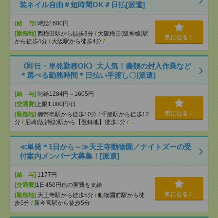
装ネイル自由＃短時間OK＃日払[派遣]
[給 与]
時給1600円
[勤務地]
西梅田駅から徒歩3分
/
大阪梅田(阪神線)駅
気になる！
から徒歩4分
/
大阪駅から徒歩4分
/
…
《即日・単発勤務OK》大人気！書類の封入作業など
＊選べる勤務時間＊日払い手渡し〇[派遣]
[給 与]
時給1284円～1605円
[交通費]
上限1,000円/日
気になる！
[勤務地]
御幣島駅から徒歩10分
/
千船駅から徒歩12
分
/
尼崎(阪神線)駅から【登録地】徒歩1分
/
…
≪単発＊1日から～≫天王寺動物園／ナイトズーの受
付案内メンバー大募集！[派遣]
[給 与]
1177円
[交通費]
1日450円迄の実費を支給
気になる！
[勤務地]
天王寺駅から徒歩5分
/
動物園前駅から徒
歩5分
/
新今宮駅から徒歩5分