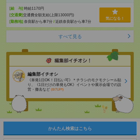
[給 与]
時給1170円
[交通費]
交通費全額支給(上限13000円)
気になる！
[勤務地]
奈良駅から車7分
/
近鉄奈良駅から車7分
すべて見る
編集部イチオシ
《単発1日OK！日払い可》＊チラシのモクモクシール貼
り、《1日だけの単発もOK》イベントや展示会場での設
営・撤去など
(8/7UP!)
かんたん検索はこちら