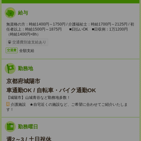
給与
無資格の方：時給1400円～1750円 / 介護福祉士：時給1700円～2125円 / 初
任者以上：時給1500円～1875円 ■日払いOK ■日収例：1万1200円
（時給1400円×8h）
交通費別途支給あり
全額支給
交通費
勤務地
京都府城陽市
車通勤OK / 自転車・バイク通勤OK
【城陽市】山城青谷など勤務地多数！
介護施設 ★自宅近くの施設など、ご希望に合わせてご紹介いたしま
す！
勤務曜日
週2～3 / 土日祝休