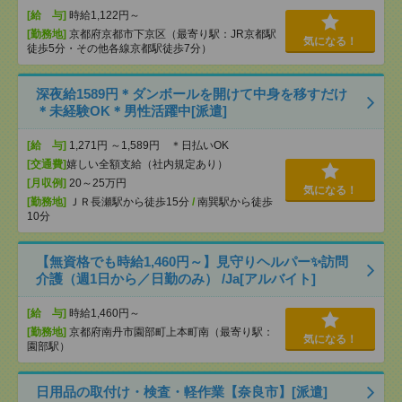
[給 与]
時給1,122円～
[勤務地]
京都府京都市下京区（最寄り駅：JR京都駅
気になる！
徒歩5分・その他各線京都駅徒歩7分）
深夜給1589円＊ダンボールを開けて中身を移すだけ
＊未経験OK＊男性活躍中[派遣]
[給 与]
1,271円 ～1,589円 ＊日払いOK
[交通費]
嬉しい全額支給（社内規定あり）
[月収例]
20～25万円
気になる！
[勤務地]
ＪＲ長瀬駅から徒歩15分
/
南巽駅から徒歩
10分
【無資格でも時給1,460円～】見守りヘルパー✨訪問
介護（週1日から／日勤のみ） /Ja[アルバイト]
[給 与]
時給1,460円～
[勤務地]
京都府南丹市園部町上本町南（最寄り駅：
気になる！
園部駅）
日用品の取付け・検査・軽作業【奈良市】[派遣]