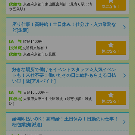
[勤務地]
京都府京都市東山区宮川筋（最寄り駅：清
気になる！
水五条駅）
座り仕事！高時給！土日休み！仕分け・入力業務な
ど[派遣]
[給 与]
時給1400円
[交通費]
交通費支給有り
気になる！
[勤務地]
京都府京都市伏見区
好きな場所で働けるイベントスタッフ☆人気イベン
トも！来社不要！働いたその日に給料もらえる日払
い◎｜阪[アルバイト]
[給 与]
日給16,500円～
[勤務地]
大阪府大阪市中央区難波（最寄り駅：難波
気になる！
駅）
給与即払いOK！高時給！土日休み！日勤のお仕事！
梱包業務[派遣]