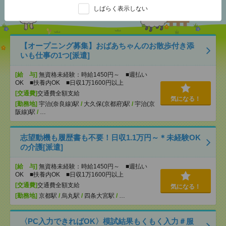
おすすめ
しばらく表示しない
【オープニング募集】おばあちゃんのお散歩付き添
いも仕事の1つ[派遣]
[給 与]
無資格未経験：時給1450円～ ■週払い
OK ■扶養内OK ■日収1万1600円以上
[交通費]
交通費全額支給
気になる！
[勤務地]
宇治(奈良線)駅
/
大久保(京都府)駅
/
宇治(京
阪線)駅
/
…
志望動機も履歴書も不要！日収1.1万円～＊未経験OK
の介護[派遣]
[給 与]
無資格未経験：時給1450円～ ■週払い
OK ■扶養内OK ■日収1万1600円以上
[交通費]
交通費全額支給
気になる！
[勤務地]
京都駅
/
烏丸駅
/
四条大宮駅
/
…
〈PC入力できればOK〉模試結果もくもく入力＃服