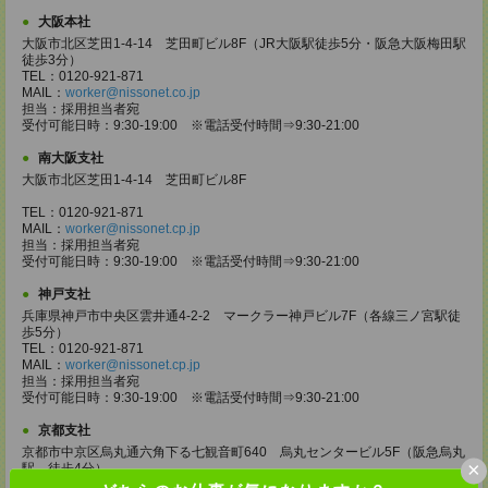
大阪本社
大阪市北区芝田1-4-14 芝田町ビル8F（JR大阪駅徒歩5分・阪急大阪梅田駅
徒歩3分）
TEL：0120-921-871
MAIL：
worker@nissonet.co.jp
担当：採用担当者宛
受付可能日時：9:30-19:00 ※電話受付時間⇒9:30-21:00
南大阪支社
大阪市北区芝田1-4-14 芝田町ビル8F
TEL：0120-921-871
MAIL：
worker@nissonet.cp.jp
担当：採用担当者宛
受付可能日時：9:30-19:00 ※電話受付時間⇒9:30-21:00
神戸支社
兵庫県神戸市中央区雲井通4-2-2 マークラー神戸ビル7F（各線三ノ宮駅徒
歩5分）
TEL：0120-921-871
MAIL：
worker@nissonet.cp.jp
担当：採用担当者宛
受付可能日時：9:30-19:00 ※電話受付時間⇒9:30-21:00
京都支社
京都市中京区烏丸通六角下る七観音町640 烏丸センタービル5F（阪急烏丸
×
駅 徒歩4分）
TEL：0120-921-871