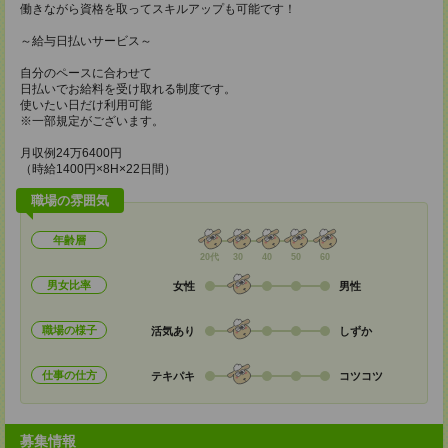
働きながら資格を取ってスキルアップも可能です！
～給与日払いサービス～
自分のペースに合わせて
日払いでお給料を受け取れる制度です。
使いたい日だけ利用可能
※一部規定がございます。
月収例24万6400円
（時給1400円×8H×22日間）
職場の雰囲気
年齢層
20代
30
40
50
60
男女比率
女性
男性
職場の様子
活気あり
しずか
仕事の仕方
テキパキ
コツコツ
募集情報