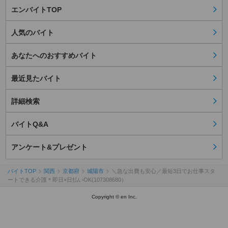
エンバイトTOP
人気のバイト
あなたへのおすすめバイト
最近見たバイト
詳細検索
バイトQ&A
アンケート&プレゼント
バイトTOP
関西
京都府
城陽市
＼急な出費も安心／最短3日でお仕事スタ
ートできる介護＊即日×日払いOK(107308680）
Copyright © en Inc.