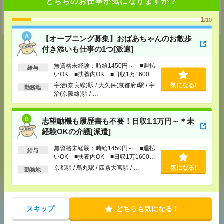
どちらのお仕事が気になりますか？
MAIL：
worker@nissonet.co.jp
担当：採用担当者宛
1
/10
受付可能日時：9:30-19:00 ※電話受付時間⇒9:30-21:00
【オープニング募集】おばあちゃんのお散歩
付き添いも仕事の1つ[派遣]
無資格未経験：時給1450円～ ■週払
給与
応募ページへ
いOK ■扶養内OK ■日収1万1600円
以上
宇治(奈良線)駅 / 大久保(京都府)駅 / 宇
気になる!
勤務地
治(京阪線)駅 / …
気になる！
志望動機も履歴書も不要！日収1.1万円～＊未
経験OKの介護[派遣]
メール
LINE
で送る
で送る
無資格未経験：時給1450円～ ■週払
給与
いOK ■扶養内OK ■日収1万1600円
以上
京都駅 / 烏丸駅 / 四条大宮駅 / …
気になる!
勤務地
シェア
ツイート
ブックマーク
スキップ
どちらも気になる！
あなたの閲覧履歴からの