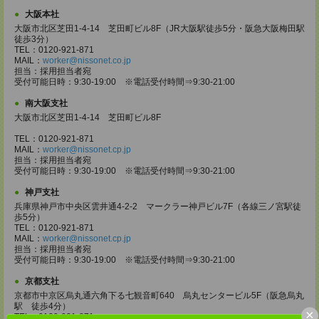
大阪本社
大阪市北区芝田1-4-14 芝田町ビル8F（JR大阪駅徒歩5分・阪急大阪梅田駅
徒歩3分）
TEL：0120-921-871
MAIL：
worker@nissonet.co.jp
担当：採用担当者宛
受付可能日時：9:30-19:00 ※電話受付時間⇒9:30-21:00
南大阪支社
大阪市北区芝田1-4-14 芝田町ビル8F
TEL：0120-921-871
MAIL：
worker@nissonet.cp.jp
担当：採用担当者宛
受付可能日時：9:30-19:00 ※電話受付時間⇒9:30-21:00
神戸支社
兵庫県神戸市中央区雲井通4-2-2 マークラー神戸ビル7F（各線三ノ宮駅徒
歩5分）
TEL：0120-921-871
MAIL：
worker@nissonet.cp.jp
担当：採用担当者宛
受付可能日時：9:30-19:00 ※電話受付時間⇒9:30-21:00
京都支社
京都市中京区烏丸通六角下る七観音町640 烏丸センタービル5F（阪急烏丸
駅 徒歩4分）
×
TEL：0120-921-871