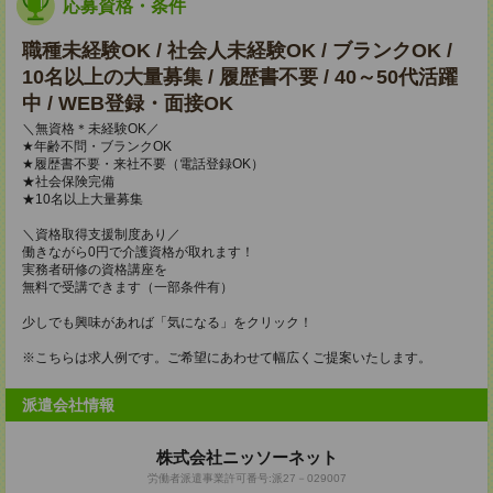
応募資格・条件
職種未経験OK / 社会人未経験OK / ブランクOK /
10名以上の大量募集 / 履歴書不要 / 40～50代活躍
中 / WEB登録・面接OK
＼無資格＊未経験OK／
★年齢不問・ブランクOK
★履歴書不要・来社不要（電話登録OK）
★社会保険完備
★10名以上大量募集
＼資格取得支援制度あり／
働きながら0円で介護資格が取れます！
実務者研修の資格講座を
無料で受講できます（一部条件有）
少しでも興味があれば「気になる」をクリック！
※こちらは求人例です。ご希望にあわせて幅広くご提案いたします。
派遣会社情報
株式会社ニッソーネット
労働者派遣事業許可番号:派27－029007