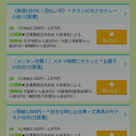
《単発1日OK！日払い可》＊チラシのモクモクシー
ル貼り[派遣]
[給 与]
時給1,500円～1,875円
[交通費]
■ 交通費規定内支給 ※派遣先による
気になる！
[勤務地]
天王寺駅から徒歩5分
/
大阪上本町駅から
徒歩5分
/
鶴橋駅から徒歩5分
/
…
〈カンタン作業！〉スキマ時間にサクッと＊お菓子
の仕分け[派遣]
[給 与]
時給1,500円～1,875円
[交通費]
■ 交通費規定内支給 ※派遣先による
気になる！
[勤務地]
大阪駅から徒歩5分
/
大阪梅田(阪急線)駅か
ら徒歩5分
/
梅田(地下鉄)駅から徒歩5分
/
…
＜時給1,500円～＊好きな時にお仕事＞文房具のモク
モク仕分け[派遣]
[給 与]
時給1,500円～1,875円
[交通費]
■ 交通費規定内支給 ※派遣先による