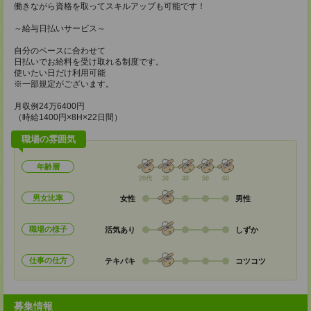
働きながら資格を取ってスキルアップも可能です！
～給与日払いサービス～
自分のペースに合わせて
日払いでお給料を受け取れる制度です。
使いたい日だけ利用可能
※一部規定がございます。
月収例24万6400円
（時給1400円×8H×22日間）
職場の雰囲気
年齢層
20代
30
40
50
60
男女比率
女性
男性
職場の様子
活気あり
しずか
仕事の仕方
テキパキ
コツコツ
募集情報