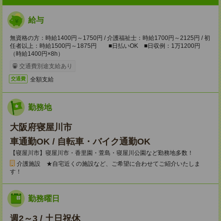
給与
無資格の方：時給1400円～1750円 / 介護福祉士：時給1700円～2125円 / 初
任者以上：時給1500円～1875円 ■日払いOK ■日収例：1万1200円
（時給1400円×8h）
交通費別途支給あり
全額支給
交通費
勤務地
大阪府寝屋川市
車通勤OK / 自転車・バイク通勤OK
【寝屋川市】寝屋川市・香里園・萱島・寝屋川公園など勤務地多数！
介護施設 ★自宅近くの施設など、ご希望に合わせてご紹介いたしま
す！
勤務曜日
週2～3 / 土日祝休