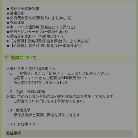
★各種社会保険完備
★健康診断
★交通費全額支給(勤務先により異なる)
★有給休暇
★車・バイク通勤可(勤務先により異なる)
★給与日払いサービス(一部条件あり)
★退職金制度あり（別途規定あり）
★【介護職】別途夜勤手当有(勤務先により異なる)
★【介護職】資格取得応援制度(一部条件あり)
登録について
≪来社不要の電話面談OK！≫
（1）『お電話』または『応募フォーム』よりご応募ください。
◎応募フォームからご応募は24時間受付中！
◎お電話受付時間：9:30～21:00
↓
（2）面談・登録の実施
お電話でのカンタン登録面談や来社登録面談を実施しております。
ご都合のよいお日にちをお聞かせください。
（3）職場見学
専任担当者と実際に職場を見学できます。
（４）お仕事スタート！
登録場所