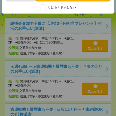
おすすめ
しばらく表示しない
説明会参加で全員に【現金2千円相当プレゼント】生
活のお手伝い[派遣]
[給 与]
無資格未経験：時給1400円～ ■週払い
OK ■扶養内OK ■日収1万1200円以上
[交通費]
交通費全額支給
気になる！
[勤務地]
寝屋川市駅
/
香里園駅
/
萱島駅
/
…
≪週4日5h～≫志望動機も履歴書も不要！＊身の回り
のお手伝い[派遣]
[給 与]
無資格未経験：時給1400円～ ■週払い
OK ■扶養内OK
[交通費]
交通費全額支給
気になる！
[勤務地]
寝屋川市駅
/
香里園駅
/
萱島駅
/
…
志望動機も履歴書も不要！日収1.1万円～＊未経験OK
の介護[派遣]