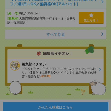
フ／週1日～OK／無資格OK[アルバイト]
[給 与]
時給1,250円～
[勤務地]
大阪府寝屋川市石津中町３５－８（最寄り
気になる！
駅：香里園駅）
すべて見る
編集部イチオシ
《単発1日OK！日払い可》＊チラシのモクモクシール貼
り、《1日だけの単発もOK》イベントや展示会場での設
営・撤去など
(8/7UP!)
かんたん検索はこちら