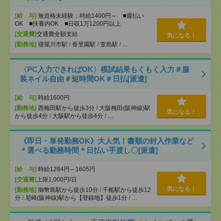
[給 与]
無資格未経験：時給1400円～ ■週払い
OK ■扶養内OK ■日収1万1200円以上
[交通費]
交通費全額支給
気になる！
[勤務地]
寝屋川市駅
/
香里園駅
/
萱島駅
/
…
〈PC入力できればOK〉模試結果もくもく入力＃服
装ネイル自由＃短時間OK＃日払[派遣]
[給 与]
時給1600円
[勤務地]
西梅田駅から徒歩3分
/
大阪梅田(阪神線)駅
気になる！
から徒歩4分
/
大阪駅から徒歩4分
/
…
《即日・単発勤務OK》大人気！書類の封入作業など
＊選べる勤務時間＊日払い手渡し〇[派遣]
[給 与]
時給1284円～1605円
[交通費]
上限1,000円/日
気になる！
[勤務地]
御幣島駅から徒歩10分
/
千船駅から徒歩12
分
/
尼崎(阪神線)駅から【登録地】徒歩1分
/
…