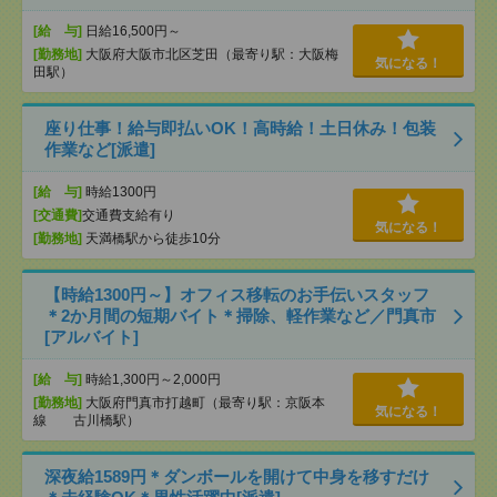
[給 与]
日給16,500円～
[勤務地]
大阪府大阪市北区芝田（最寄り駅：大阪梅
気になる！
田駅）
座り仕事！給与即払いOK！高時給！土日休み！包装
作業など[派遣]
[給 与]
時給1300円
[交通費]
交通費支給有り
気になる！
[勤務地]
天満橋駅から徒歩10分
【時給1300円～】オフィス移転のお手伝いスタッフ
＊2か月間の短期バイト＊掃除、軽作業など／門真市
[アルバイト]
[給 与]
時給1,300円～2,000円
[勤務地]
大阪府門真市打越町（最寄り駅：京阪本
気になる！
線 古川橋駅）
深夜給1589円＊ダンボールを開けて中身を移すだけ