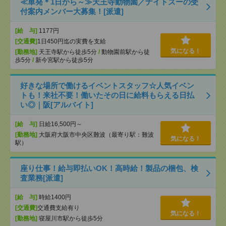
≪単発＊1日から～≫天王寺動物園／ナイトズーの受
付案内メンバー大募集！[派遣]
[給 与]
1177円
[交通費]
1日450円迄の実費を支給
気になる！
[勤務地]
天王寺駅から徒歩5分
/
動物園前駅から徒
歩5分
/
新今宮駅から徒歩5分
好きな場所で働けるイベントスタッフ☆人気イベン
トも！来社不要！働いたその日に給料もらえる日払
い◎｜阪[アルバイト]
[給 与]
日給16,500円～
[勤務地]
大阪府大阪市中央区難波（最寄り駅：難波
気になる！
駅）
座り仕事！給与即払いOK！高時給！製品の梱包、検
査業務[派遣]
[給 与]
時給1400円
[交通費]
交通費支給有り
気になる！
[勤務地]
寝屋川市駅から徒歩5分