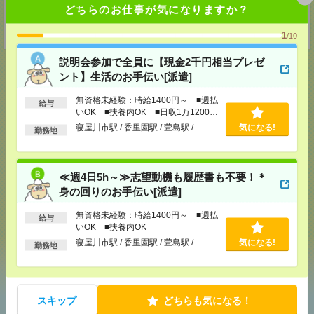
どちらのお仕事が気になりますか？
MAIL：
worker@nissonet.co.jp
担当：採用担当者宛
受付可能日時：9:30-19:00 ※電話受付時間⇒9:30-21:00
1
/10
説明会参加で全員に【現金2千円相当プレゼ
ント】生活のお手伝い[派遣]
無資格未経験：時給1400円～ ■週払
応募ページへ
給与
いOK ■扶養内OK ■日収1万1200円
以上
寝屋川市駅 / 香里園駅 / 萱島駅 / …
気になる!
勤務地
気になる！
≪週4日5h～≫志望動機も履歴書も不要！＊
身の回りのお手伝い[派遣]
メール
LINE
で送る
で送る
無資格未経験：時給1400円～ ■週払
給与
いOK ■扶養内OK
寝屋川市駅 / 香里園駅 / 萱島駅 / …
気になる!
勤務地
シェア
ツイート
ブックマーク
スキップ
どちらも気になる！
あなたの閲覧履歴からの