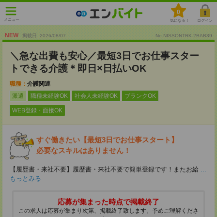
0
メニュー
気になる！
ログイン
NEW
掲載日 :2026
/
08
/
07
No.NISSONTRK-2BAB39
＼急な出費も安心／最短3日でお仕事スター
トできる介護＊即日×日払いOK
職種：
介護関連
派遣
職種未経験OK
社会人未経験OK
ブランクOK
WEB登録・面接OK
すぐ働きたい【最短3日でお仕事スタート】
必要なスキルはありません！
【履歴書・来社不要】履歴書・来社不要で簡単登録です！またお給
...
もっとみる
応募が集まった時点で掲載終了
この求人は応募が集まり次第、掲載終了致します。予めご理解くださ