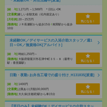
＊未経験OK＊男性活躍中[派遣]
[給 与]
1,271円 ～1,589円 ＊日払いOK
[交通費]
嬉しい全額支給（社内規定あり）
[月収例]
20～25万円
気になる！
[勤務地]
ＪＲ長瀬駅から徒歩15分
/
南巽駅から徒歩
10分
未経験OK／デイサービスの入浴介助スタッフ／週1
日～OK／無資格OK[アルバイト]
[給 与]
時給1,250円～
[勤務地]
大阪府寝屋川市石津中町３５－８（最寄り
気になる！
駅：香里園駅）
日勤・夜勤♪お弁当工場での盛り付け_H131835[派遣]
[給 与]
1400円
[交通費]
上限あり(月額)30,000円
気になる！
[勤務地]
大久保(京都府)駅から車15分
【平日のみ】未経験OK！デイサービスの介助スタッ