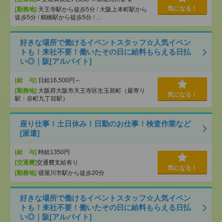
気になる！
[勤務地]
天王寺駅から徒歩5分
/
大阪上本町駅から
徒歩5分
/
鶴橋駅から徒歩5分
/
…
好きな場所で働けるイベントスタッフ☆人気イベン
トも！来社不要！働いたその日に給料もらえる日払
い◎｜阪[アルバイト]
[給 与]
日給16,500円～
[勤務地]
大阪府大阪市天王寺区生玉前町（最寄り
気になる！
駅：谷町九丁目駅）
座り仕事！土日休み！日勤のお仕事！検査作業など
[派遣]
[給 与]
時給1350円
[交通費]
交通費支給有り
気になる！
[勤務地]
寝屋川市駅から徒歩20分
好きな場所で働けるイベントスタッフ☆人気イベン
トも！来社不要！働いたその日に給料もらえる日払
い◎｜阪[アルバイト]