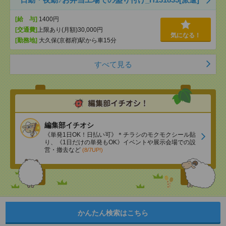
[給 与]
1400円
[交通費]
上限あり(月額)30,000円
気になる！
[勤務地]
大久保(京都府)駅から車15分
すべて見る
編集部イチオシ
《単発1日OK！日払い可》＊チラシのモクモクシール貼
り、《1日だけの単発もOK》イベントや展示会場での設
営・撤去など
(8/7UP!)
かんたん検索はこちら