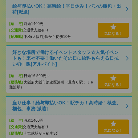
給与即払いOK！高時給！平日休み！パンの梱包・出
荷[派遣]
[給 与]
時給1400円
[交通費]
交通費支給有り
気になる！
[勤務地]
下松(大阪府)駅から徒歩10分
好きな場所で働けるイベントスタッフ☆人気イベン
トも！来社不要！働いたその日に給料もらえる日払
い◎｜阪[アルバイト]
[給 与]
日給16,500円～
[勤務地]
大阪府大阪市浪速区湊町（最寄り駅：ＪＲ
気になる！
難波駅）
座り仕事！給与即払いOK！駅チカ！高時給！検査、
梱包、事務[派遣]
[給 与]
時給1400円
[交通費]
交通費支給有り
気になる！
[勤務地]
今宮戎駅から徒歩3分