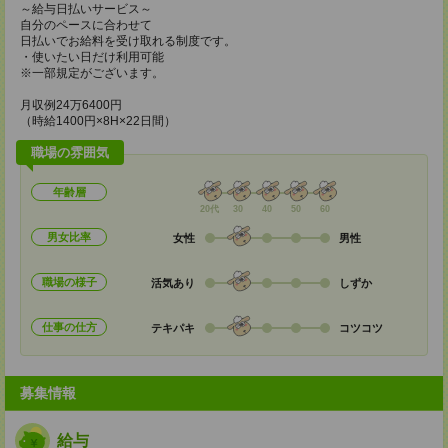
～給与日払いサービス～
自分のペースに合わせて
日払いでお給料を受け取れる制度です。
・使いたい日だけ利用可能
※一部規定がございます。
月収例24万6400円
（時給1400円×8H×22日間）
職場の雰囲気
年齢層
20代
30
40
50
60
男女比率
女性
男性
職場の様子
活気あり
しずか
仕事の仕方
テキパキ
コツコツ
募集情報
給与