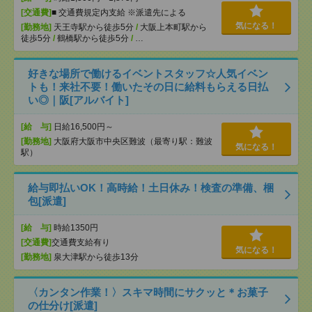
[交通費]
■ 交通費規定内支給 ※派遣先による
気になる！
[勤務地]
天王寺駅から徒歩5分
/
大阪上本町駅から
徒歩5分
/
鶴橋駅から徒歩5分
/
…
好きな場所で働けるイベントスタッフ☆人気イベン
トも！来社不要！働いたその日に給料もらえる日払
い◎｜阪[アルバイト]
[給 与]
日給16,500円～
[勤務地]
大阪府大阪市中央区難波（最寄り駅：難波
気になる！
駅）
給与即払いOK！高時給！土日休み！検査の準備、梱
包[派遣]
[給 与]
時給1350円
[交通費]
交通費支給有り
気になる！
[勤務地]
泉大津駅から徒歩13分
〈カンタン作業！〉スキマ時間にサクッと＊お菓子
の仕分け[派遣]