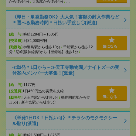
から徒歩4分
/
大阪駅から徒歩4分
/
…
《即日・単発勤務OK》大人気！書類の封入作業など
＊選べる勤務時間＊日払い手渡し〇[派遣]
[給 与]
時給1284円～1605円
[交通費]
上限1,000円/日
気になる！
[勤務地]
御幣島駅から徒歩10分
/
千船駅から徒歩12
分
/
尼崎(阪神線)駅から【登録地】徒歩1分
/
…
≪単発＊1日から～≫天王寺動物園／ナイトズーの受
付案内メンバー大募集！[派遣]
[給 与]
1177円
[交通費]
1日450円迄の実費を支給
気になる！
[勤務地]
天王寺駅から徒歩5分
/
動物園前駅から徒
歩5分
/
新今宮駅から徒歩5分
《単発1日OK！日払い可》＊チラシのモクモクシー
ル貼り[派遣]
[給 与]
時給1,500円～1,875円