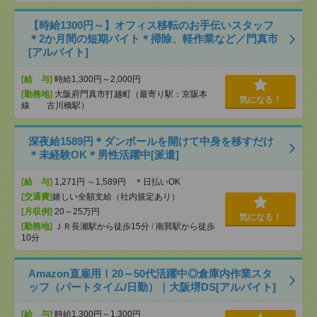
【時給1300円～】オフィス移転のお手伝いスタッフ
＊2か月間の短期バイト＊掃除、軽作業など／門真市
[アルバイト]
[給 与]
時給1,300円～2,000円
[勤務地]
大阪府門真市打越町（最寄り駅：京阪本
気になる！
線 古川橋駅）
深夜給1589円＊ダンボールを開けて中身を移すだけ
＊未経験OK＊男性活躍中[派遣]
[給 与]
1,271円 ～1,589円 ＊日払いOK
[交通費]
嬉しい全額支給（社内規定あり）
[月収例]
20～25万円
気になる！
[勤務地]
ＪＲ長瀬駅から徒歩15分
/
南巽駅から徒歩
10分
Amazon直雇用！20～50代活躍中◎倉庫内作業スタ
ッフ（パートタイム/日勤）｜大阪堺DS[アルバイト]
[給 与]
時給1,300円～1,300円