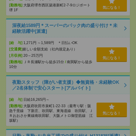
[勤務地]
大阪府堺市西区築港新町2-7-9ロジポート
気になる！
堺 1F
深夜給1589円＊スーパーのパック肉の盛り付け＊未
経験活躍中[派遣]
[給 与]
1,271円 ～1,589円 ＊日払いOK
[交通費]
嬉しい全額支給（社内規定あり）
[月収例]
20～25万円
気になる！
[勤務地]
ＪＲ長瀬駅から徒歩15分
/
南巽駅から徒歩
10分
夜勤スタッフ（障がい者支援）◆無資格・未経験OK
／2名体制で安心スタート[アルバイト]
[給 与]
日給16,265円～
[勤務地]
大阪府吹田市泉町1-22-33（最寄り駅：阪
急千里線 下新庄、吹田駅、東海道線 吹田駅、Ｊ
気になる！
Ｒおおさか東線南吹田駅、大阪メトロ御堂筋線 江
坂駅）
日勤・夜勤♪お弁当工場での盛り付け_H131835[派遣]