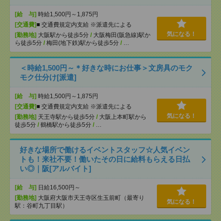
[給 与]
時給1,500円～1,875円
[交通費]
■ 交通費規定内支給 ※派遣先による
気になる！
[勤務地]
大阪駅から徒歩5分
/
大阪梅田(阪急線)駅か
ら徒歩5分
/
梅田(地下鉄)駅から徒歩5分
/
…
＜時給1,500円～＊好きな時にお仕事＞文房具のモク
モク仕分け[派遣]
[給 与]
時給1,500円～1,875円
[交通費]
■ 交通費規定内支給 ※派遣先による
気になる！
[勤務地]
天王寺駅から徒歩5分
/
大阪上本町駅から
徒歩5分
/
鶴橋駅から徒歩5分
/
…
好きな場所で働けるイベントスタッフ☆人気イベン
トも！来社不要！働いたその日に給料もらえる日払
い◎｜阪[アルバイト]
[給 与]
日給16,500円～
[勤務地]
大阪府大阪市天王寺区生玉前町（最寄り
気になる！
駅：谷町九丁目駅）