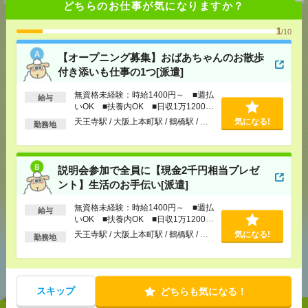
どちらのお仕事が気になりますか？
1
/10
【オープニング募集】おばあちゃんのお散歩
応募ページへ
付き添いも仕事の1つ[派遣]
無資格未経験：時給1400円～ ■週払
給与
いOK ■扶養内OK ■日収1万1200円
気になる！
以上
天王寺駅 / 大阪上本町駅 / 鶴橋駅 / …
気になる!
勤務地
メール
LINE
で送る
で送る
説明会参加で全員に【現金2千円相当プレゼ
ント】生活のお手伝い[派遣]
シェア
ツイート
ブックマーク
無資格未経験：時給1400円～ ■週払
給与
いOK ■扶養内OK ■日収1万1200円
以上
天王寺駅 / 大阪上本町駅 / 鶴橋駅 / …
気になる!
勤務地
あなたの閲覧履歴からの
おすすめ
スキップ
どちらも気になる！