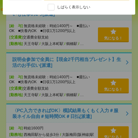
しばらく表示しない
【オープニング募集】おばあちゃんのお散歩付き添
いも仕事の1つ[派遣]
[給 与]
無資格未経験：時給1400円～ ■週払い
OK ■扶養内OK ■日収1万1200円以上
[交通費]
交通費全額支給
気になる！
[勤務地]
天王寺駅
/
大阪上本町駅
/
鶴橋駅
/
…
説明会参加で全員に【現金2千円相当プレゼント】生
活のお手伝い[派遣]
[給 与]
無資格未経験：時給1400円～ ■週払い
OK ■扶養内OK ■日収1万1200円以上
[交通費]
交通費全額支給
気になる！
[勤務地]
天王寺駅
/
大阪上本町駅
/
鶴橋駅
/
…
〈PC入力できればOK〉模試結果もくもく入力＃服
装ネイル自由＃短時間OK＃日払[派遣]
[給 与]
時給1600円
[勤務地]
西梅田駅から徒歩3分
/
大阪梅田(阪神線)駅
気になる！