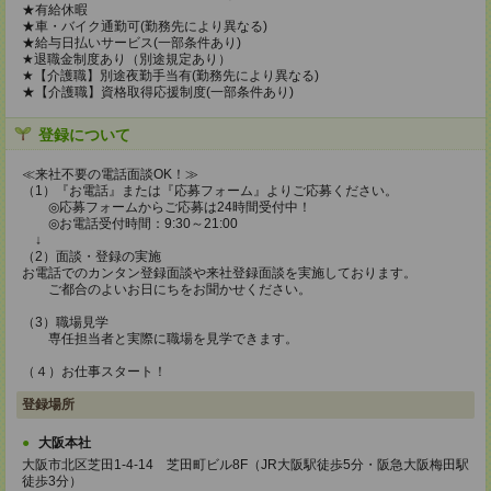
★有給休暇
★車・バイク通勤可(勤務先により異なる)
★給与日払いサービス(一部条件あり)
★退職金制度あり（別途規定あり）
★【介護職】別途夜勤手当有(勤務先により異なる)
★【介護職】資格取得応援制度(一部条件あり)
登録について
≪来社不要の電話面談OK！≫
（1）『お電話』または『応募フォーム』よりご応募ください。
◎応募フォームからご応募は24時間受付中！
◎お電話受付時間：9:30～21:00
↓
（2）面談・登録の実施
お電話でのカンタン登録面談や来社登録面談を実施しております。
ご都合のよいお日にちをお聞かせください。
（3）職場見学
専任担当者と実際に職場を見学できます。
（４）お仕事スタート！
登録場所
大阪本社
大阪市北区芝田1-4-14 芝田町ビル8F（JR大阪駅徒歩5分・阪急大阪梅田駅
徒歩3分）