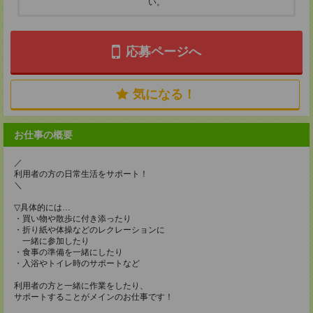
い。
応募ページへ
気になる！
お仕事の概要
／
利用者の方の日常生活をサポート！
＼
▽具体的には…
・買い物や散歩に付き添ったり
・折り紙や体操などのレクレーションに
一緒に参加したり
・食事の準備を一緒にしたり
・入浴やトイレ時のサポートなど
利用者の方と一緒に作業をしたり、
サポートすることがメインのお仕事です！