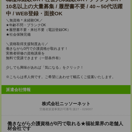
10名以上の大量募集 / 履歴書不要 / 40～50代活躍
中 / WEB登録・面接OK
＼無資格＊未経験OK／
★年齢不問・ブランクOK
★履歴書不要・来社不要（電話登録OK）
★社会保険完備
＼資格取得支援制度あり／
働きながら0円で介護資格が取れます！
実務者研修の資格講座を
無料で受講できます（一部条件有）
少しでも興味があれば「気になる」をクリック！
※こちらは求人例です。ご希望にあわせて幅広くご提案いたします。
派遣会社情報
株式会社ニッソーネット
労働者派遣事業許可番号:派27－029007
働きながら介護資格が0円で取れる★福祉業界の老舗人
材会社です