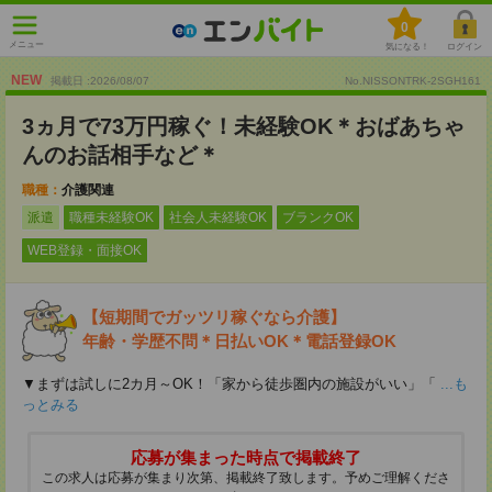
0
メニュー
気になる！
ログイン
NEW
掲載日 :2026
/
08
/
07
No.NISSONTRK-2SGH161
3ヵ月で73万円稼ぐ！未経験OK＊おばあちゃ
んのお話相手など＊
職種：
介護関連
派遣
職種未経験OK
社会人未経験OK
ブランクOK
WEB登録・面接OK
【短期間でガッツリ稼ぐなら介護】
年齢・学歴不問＊日払いOK＊電話登録OK
▼まずは試しに2カ月～OK！「家から徒歩圏内の施設がいい」「
...も
っとみる
応募が集まった時点で掲載終了
この求人は応募が集まり次第、掲載終了致します。予めご理解くださ