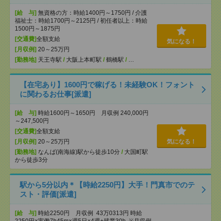
[給 与]
無資格の方：時給1400円～1750円 / 介護
福祉士：時給1700円～2125円 / 初任者以上：時給
1500円～1875円
[交通費]
全額支給
気になる！
[月収例]
20～25万円
[勤務地]
天王寺駅
/
大阪上本町駅
/
鶴橋駅
/
…
【在宅あり】1600円で稼げる！未経験OK！フォント
に関わるお仕事[派遣]
[給 与]
時給1600円～1650円 月収例 240,000円
～247,500円
[交通費]
全額支給
[月収例]
20～25万円
気になる！
[勤務地]
なんば(南海線)駅から徒歩10分
/
大国町駅
から徒歩3分
駅から5分以内＊【時給2250円】大手！門真市でのテ
スト・評価[派遣]
[給 与]
時給2250円 月収例 43万0313円 時給