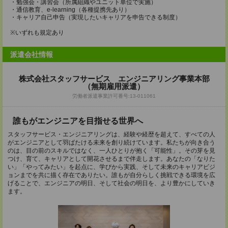
・勉強会・講習会（所属組織やユニット単位で実施）
・通信教育、e-learning（各種提携先あり）
・キャリア自己申告（実現したいキャリアを申告できる制度）
※いずれも規定あり
派遣会社情報
株式会社スタッフサービス エンジニアリング事業本部
（無期雇用派遣）
労働者派遣事業許可番号:13-011061
誰もがエンジニアを目指せる世界へ
スタッフサービス・エンジニアリングは、経験や経歴を超えて、すべての人
がエンジニアとして羽ばたける未来を創り続けています。私たちが向き合う
のは、目の前のスキルではなく、一人ひとりが抱く「可能性」。その芽を見
つけ、育て、キャリアとして開花させるまで伴走します。あなたの「なりた
い」「やってみたい」を起点に、学びから実践、そして未来のキャリアビジ
ョンまでを共に描く存在でありたい。誰もが自分らしく挑戦できる環境を広
げることで、エンジニアの明日、そして社会の明日を、より豊かにしていき
ます。