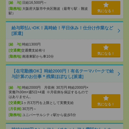
[給 与]
日給16,500円～
[勤務地]
大阪府大阪市中央区難波（最寄り駅：難波
気になる！
駅）
給与即払いOK！高時給！平日休み！仕分け作業など
[派遣]
[給 与]
時給1300円
[交通費]
交通費支給有り
気になる！
[勤務地]
南港東駅から車10分
【在宅勤務OK】時給2000円！有名テーマパークで給
与計算のお仕事＊残業ほぼなし[派遣]
[給 与]
時給2000円 月収例 30万円 時給2000円×
実働7h30m×週5日×4週 ※月収例を保証するもので
はありません。
[交通費]
1ヶ月3万円を上限として実費支給
気になる！
[月収例]
30万円～
[勤務地]
ユニバーサルシティ駅から徒歩5分