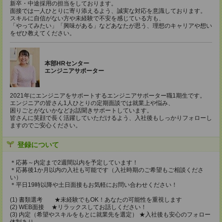
新卒・中途採用の担当をしております。
面接では一人ひとりに寄り添えるよう、誠実な対応を意識しております。
スキルに自信がない方や未経験で不安を感じている方も、
「やってみたい」「興味がある」などあなたが思う、理想のキャリアや想い
をぜひ教えてください。
本部HRセンター
エンジニアサポーター
2021年にエンジニアをサポートするエンジニアサポーター職1期生です。
エンジニアの皆さん1人ひとりの定期面談では就業上や悩み、
困りごとがないかなどお話聞きサポートしています。
皆さんに笑顔で長く活躍していただけるよう、入社後もしっかりフォローし
ますのでご安心ください。
登録について
＊応募～内定まで2週間以内を予定しています！
＊応募後1か月以内の入社も可能です（入社時期のご希望もご相談くださ
い）
＊平日19時以降や土日面接もお気軽にお問い合わせください！
(1) 書類選考 ★未経験でもOK！あなたの可能性を重視します
(2) WEB面接 ★リラックスしてお話しください！
(3) 内定（希望やスキルをもとに就業先を選定） ★入社後も安心のフォロー