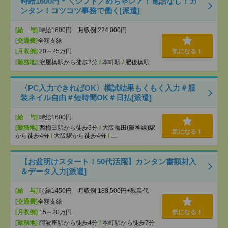
時給1600円＊＼シフト／めちゃレア！電話なし！カ
ンタン！コツコツ事務で働く[派遣]
[給 与]
時給1600円 月収例 224,000円
[交通費]
全額支給
[月収例]
20～25万円
気になる！
[勤務地]
淀屋橋駅から徒歩3分
/
本町駅
/
肥後橋駅
〈PC入力できればOK〉模試結果もくもく入力＃服
装ネイル自由＃短時間OK＃日払[派遣]
[給 与]
時給1600円
[勤務地]
西梅田駅から徒歩3分
/
大阪梅田(阪神線)駅
気になる！
から徒歩4分
/
大阪駅から徒歩4分
/
…
【お盆明けスタート！50代活躍】カンタン書類封入
＆データ入力[派遣]
[給 与]
時給1450円 月収例 188,500円+残業代
[交通費]
全額支給
[月収例]
15～20万円
気になる！
[勤務地]
阿波座駅から徒歩4分
/
本町駅から徒歩7分