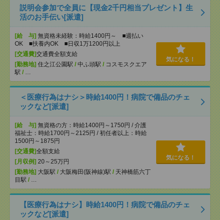
説明会参加で全員に【現金2千円相当プレゼント】生
活のお手伝い[派遣]
[給 与]
無資格未経験：時給1400円～ ■週払い
OK ■扶養内OK ■日収1万1200円以上
[交通費]
交通費全額支給
気になる！
[勤務地]
住之江公園駅
/
中ふ頭駅
/
コスモスクエア
駅
/
…
＜医療行為はナシ＞時給1400円！病院で備品のチェ
ックなど[派遣]
[給 与]
無資格の方：時給1400円～1750円 / 介護
福祉士：時給1700円～2125円 / 初任者以上：時給
1500円～1875円
[交通費]
全額支給
気になる！
[月収例]
20～25万円
[勤務地]
大阪駅
/
大阪梅田(阪神線)駅
/
天神橋筋六丁
目駅
/
…
【医療行為はナシ】時給1400円！病院で備品のチェ
ックなど[派遣]