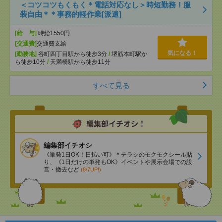
＜コツコツもくもく＊電話対応なし＞時短勤務！服
装自由＊＊事務的軽作業[派遣]
[給 与]
時給1550円
[交通費]
交通費支給
気になる！
[勤務地]
谷町四丁目駅から徒歩3分
/
堺筋本町駅か
ら徒歩10分
/
天満橋駅から徒歩11分
すべて見る
編集部イチオシ
《単発1日OK！日払い可》＊チラシのモクモクシール貼
り、《1日だけの単発もOK》イベントや展示会場での設
営・撤去など
(8/7UP!)