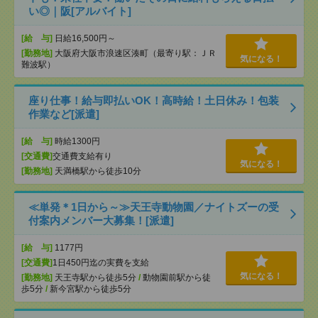
い◎｜阪[アルバイト]
[給 与]
日給16,500円～
[勤務地]
大阪府大阪市浪速区湊町（最寄り駅：ＪＲ
気になる！
難波駅）
座り仕事！給与即払いOK！高時給！土日休み！包装
作業など[派遣]
[給 与]
時給1300円
[交通費]
交通費支給有り
気になる！
[勤務地]
天満橋駅から徒歩10分
≪単発＊1日から～≫天王寺動物園／ナイトズーの受
付案内メンバー大募集！[派遣]
[給 与]
1177円
[交通費]
1日450円迄の実費を支給
気になる！
[勤務地]
天王寺駅から徒歩5分
/
動物園前駅から徒
歩5分
/
新今宮駅から徒歩5分