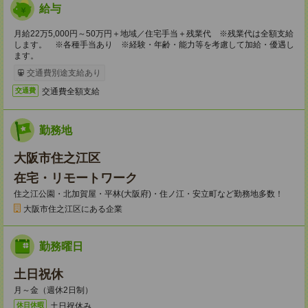
給与
月給22万5,000円～50万円＋地域／住宅手当＋残業代 ※残業代は全額支給
します。 ※各種手当あり ※経験・年齢・能力等を考慮して加給・優遇し
ます。
交通費別途支給あり
交通費全額支給
交通費
勤務地
大阪市住之江区
在宅・リモートワーク
住之江公園・北加賀屋・平林(大阪府)・住ノ江・安立町など勤務地多数！
大阪市住之江区にある企業
勤務曜日
土日祝休
月～金（週休2日制）
土日祝休み
休日休暇