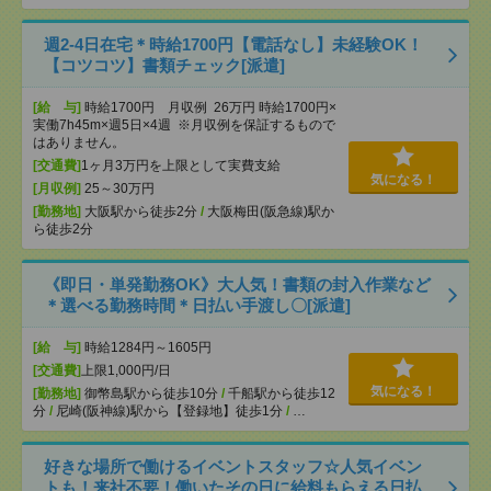
週2-4日在宅＊時給1700円【電話なし】未経験OK！
【コツコツ】書類チェック[派遣]
[給 与]
時給1700円 月収例 26万円 時給1700円×
実働7h45m×週5日×4週 ※月収例を保証するもので
はありません。
[交通費]
1ヶ月3万円を上限として実費支給
気になる！
[月収例]
25～30万円
[勤務地]
大阪駅から徒歩2分
/
大阪梅田(阪急線)駅か
ら徒歩2分
《即日・単発勤務OK》大人気！書類の封入作業など
＊選べる勤務時間＊日払い手渡し〇[派遣]
[給 与]
時給1284円～1605円
[交通費]
上限1,000円/日
気になる！
[勤務地]
御幣島駅から徒歩10分
/
千船駅から徒歩12
分
/
尼崎(阪神線)駅から【登録地】徒歩1分
/
…
好きな場所で働けるイベントスタッフ☆人気イベン
トも！来社不要！働いたその日に給料もらえる日払