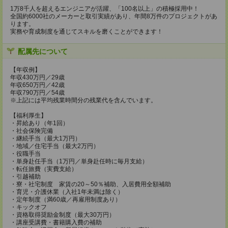
1万8千人を超えるエンジニアが活躍、「100名以上」の積極採用中！
全国約6000社のメーカーと取引実績があり、年間8万件のプロジェクトがあ
ります。
実務や育成制度を通じてスキルを磨くことができます！
配属先について
【年収例】
年収430万円／29歳
年収650万円／42歳
年収790万円／54歳
※上記には平均残業時間分の残業代を含んでいます。
【福利厚生】
・昇給あり（年1回）
・社会保険完備
・継続手当（最大1万円）
・地域／住宅手当（最大2万円）
・役職手当
・単身赴任手当（1万円／単身赴任時に毎月支給）
・転任旅費（実費支給）
・引越補助
・寮・社宅制度 家賃の20～50％補助、入居費用全額補助
・育児・介護休業（入社1年未満は除く）
・定年制度（満60歳／再雇用制度あり）
・キックオフ
・資格取得奨励金制度（最大30万円）
・講座受講費・書籍購入費の補助