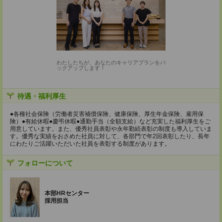
わたしたちが、あなたのキャリアプランをバ
ックアップします！
待遇・福利厚生
●各種社会保険（労働者災害補償保険、健康保険、厚生年金保険、雇用保
険）●有給休暇●慶弔休暇●通勤手当（全額支給）など充実した福利厚生をご
用意しています。また、優秀社員表彰や永年勤続表彰の制度も導入していま
す。優秀な実績をおさめた社員に対して、各部門で年2回表彰したり、長年
にわたりご活躍いただいた社員を表彰する制度があります。
フォローについて
本部HRセンター
採用担当