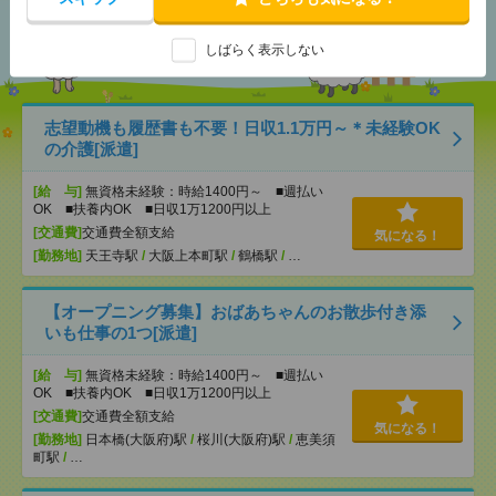
あなたの閲覧履歴からの
おすすめ
しばらく表示しない
志望動機も履歴書も不要！日収1.1万円～＊未経験OK
の介護[派遣]
[給 与]
無資格未経験：時給1400円～ ■週払い
OK ■扶養内OK ■日収1万1200円以上
[交通費]
交通費全額支給
気になる！
[勤務地]
天王寺駅
/
大阪上本町駅
/
鶴橋駅
/
…
【オープニング募集】おばあちゃんのお散歩付き添
いも仕事の1つ[派遣]
[給 与]
無資格未経験：時給1400円～ ■週払い
OK ■扶養内OK ■日収1万1200円以上
[交通費]
交通費全額支給
気になる！
[勤務地]
日本橋(大阪府)駅
/
桜川(大阪府)駅
/
恵美須
町駅
/
…