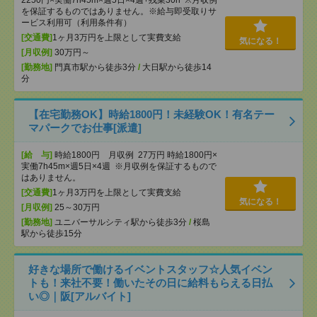
2250円×実働7h45m×週5日×4週+残業30h ※月収例
を保証するものではありません。※給与即受取りサ
ービス利用可（利用条件有）
[交通費]
1ヶ月3万円を上限として実費支給
気になる！
[月収例]
30万円～
[勤務地]
門真市駅から徒歩3分
/
大日駅から徒歩14
分
【在宅勤務OK】時給1800円！未経験OK！有名テー
マパークでお仕事[派遣]
[給 与]
時給1800円 月収例 27万円 時給1800円×
実働7h45m×週5日×4週 ※月収例を保証するもので
はありません。
[交通費]
1ヶ月3万円を上限として実費支給
気になる！
[月収例]
25～30万円
[勤務地]
ユニバーサルシティ駅から徒歩3分
/
桜島
駅から徒歩15分
好きな場所で働けるイベントスタッフ☆人気イベン
トも！来社不要！働いたその日に給料もらえる日払
い◎｜阪[アルバイト]