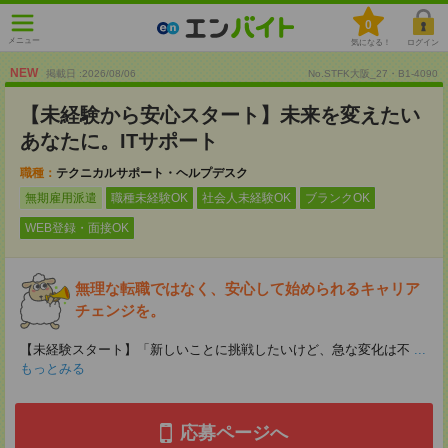
0
メニュー
気になる！
ログイン
NEW
掲載日 :2026
/
08
/
06
No.STFK大阪_27・B1-4090
【未経験から安心スタート】未来を変えたい
あなたに。ITサポート
職種：
テクニカルサポート・ヘルプデスク
無期雇用派遣
職種未経験OK
社会人未経験OK
ブランクOK
WEB登録・面接OK
無理な転職ではなく、安心して始められるキャリア
チェンジを。
【未経験スタート】「新しいことに挑戦したいけど、急な変化は不
...
もっとみる
応募ページへ