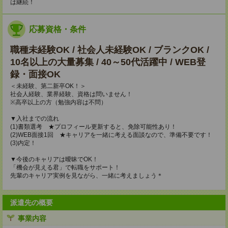
は継続！
応募資格・条件
職種未経験OK / 社会人未経験OK / ブランクOK /
10名以上の大量募集 / 40～50代活躍中 / WEB登
録・面接OK
＜未経験、第二新卒OK！＞
社会人経験、業界経験、資格は問いません！
※高卒以上の方（勉強内容は不問）
▼入社までの流れ
(1)書類選考 ★プロフィール更新すると、免除可能性あり！
(2)WEB面接1回 ★キャリアを一緒に考える面談なので、準備不要です！
(3)内定！
▼今後のキャリアは曖昧でOK！
「機会が見える君」で転職をサポート！
先輩のキャリア実例を見ながら、一緒に考えましょう＊
派遣先の概要
事業内容