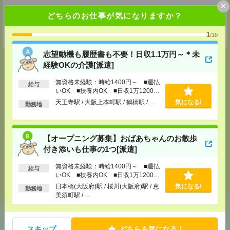
×
姫路テクニカルセンター
どちらのお仕事が気になりますか？
姫路市南駅前町100 姫路パラシオ8階
TEL：0120-941-278
1
担当：採用担当者
/10
志望動機も履歴書も不要！日収1.1万円～＊未
経験OKの介護[派遣]
無資格未経験：時給1400円～ ■週払
給与
応募ページへ
いOK ■扶養内OK ■日収1万1200円
以上
天王寺駅 / 大阪上本町駅 / 鶴橋駅 / …
気になる!
勤務地
気になる！
【オープニング募集】おばあちゃんのお散歩
付き添いも仕事の1つ[派遣]
メール
LINE
で送る
で送る
無資格未経験：時給1400円～ ■週払
給与
いOK ■扶養内OK ■日収1万1200円
以上
日本橋(大阪府)駅 / 桜川(大阪府)駅 / 恵
気になる!
勤務地
美須町駅 / …
シェア
ツイート
ブックマーク
スキップ
どちらも気になる！