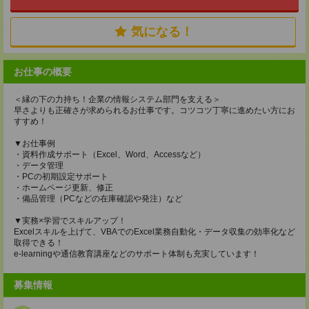
気になる！
お仕事の概要
＜縁の下の力持ち！企業の情報システム部門を支える＞
早さよりも正確さが求められるお仕事です。コツコツ丁寧に進めたい方にお
すすめ！
▼お仕事例
・資料作成サポート（Excel、Word、Accessなど）
・データ管理
・PCの初期設定サポート
・ホームページ更新、修正
・備品管理（PCなどの在庫確認や発注）など
▼実務×学習でスキルアップ！
Excelスキルを上げて、VBAでのExcel業務自動化・データ収集の効率化など
取得できる！
e-learningや通信教育講座などのサポート体制も充実しています！
募集情報