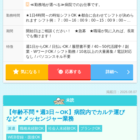
≪勤務地が選べる≫病院でのお仕事です。
★1日4時間～の時短シフトOK ★都合に合わせてシフトが決めら
勤務時間
れます シフト例： 7：00～16：00 9：00～15：00 9：00～
18：00 11：00～20：00 など ※Wワークの場合、他のお仕事と
合わせ週40時間超の就業はご案内できません ※法令に基づき、
開始日はご相談ください！ ★急募 ★職場が気に入れば、長期
期間
週20時間以上勤務は社会保険への加入対象となります ※労働者
でも働けます！
派遣法（日雇い派遣の原則禁止）により、短時間・短期間の就
業はご案内が難しい場合があります
週1日からOK
/
日払いOK
/
履歴書不要
/
40～50代活躍中
/
副
特徴
業・WワークOK
/
シフト勤務
/
10名以上の大量募集
/
電話対応
なし
/
パソコンスキル不要
気になる！
応募する
詳細へ
掲載日：2026.08.07
未読
【年齢不問＊週3日～OK】病院内でカルテ運び
など＊メッセンジャー業務
派遣
職種未経験OK
社会人未経験OK
ブランクOK
WEB登録・面接OK