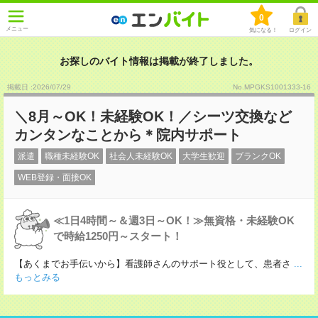
0
メニュー
気になる！
ログイン
お探しのバイト情報は掲載が終了しました。
掲載日 :2026
/
07
/
29
No.MPGKS1001333-16
＼8月～OK！未経験OK！／シーツ交換など
カンタンなことから＊院内サポート
派遣
職種未経験OK
社会人未経験OK
大学生歓迎
ブランクOK
WEB登録・面接OK
≪1日4時間～＆週3日～OK！≫無資格・未経験OK
で時給1250円～スタート！
【あくまでお手伝いから】看護師さんのサポート役として、患者さ
...
もっとみる