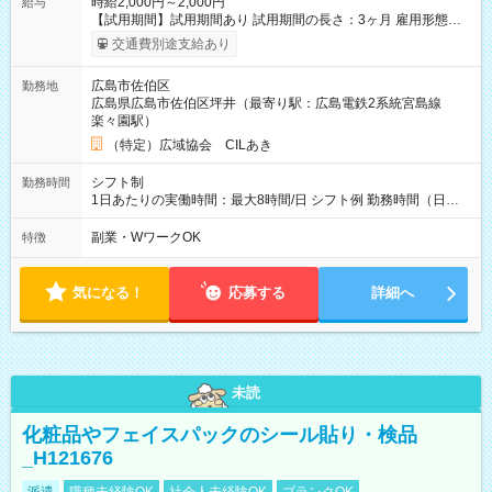
時給2,000円～2,000円
給与
【試用期間】試用期間あり 試用期間の長さ：3ヶ月 雇用形態、
給与は本採用時と同じです。
交通費別途支給あり
広島市佐伯区
勤務地
広島県広島市佐伯区坪井（最寄り駅：広島電鉄2系統宮島線
楽々園駅）
（特定）広域協会 CILあき
シフト制
勤務時間
1日あたりの実働時間：最大8時間/日 シフト例 勤務時間（日
勤）・8時～18時 （実働時間8時間 待機休憩2時間）（日勤1回
あたりの給与 2万円）
副業・WワークOK
特徴
気になる！
応募する
詳細へ
未読
化粧品やフェイスパックのシール貼り・検品
_H121676