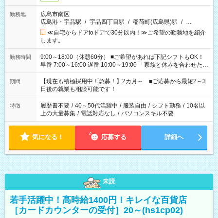
広島市南区
勤務地
広島港・宇品駅
/
宇品四丁目駅
/
稲荷町(広島県)駅
/
…
≪自宅からドアtoドアで30分以内！≫ご希望の勤務地を紹介
します。
9:00～18:00（休憩60分） ■ご希望があれば下記シフトもOK！
勤務時間
早番 7:00～16:00 遅番 10:00～19:00 「家族と休みを合わせた
い」 「余裕を持って夕飯の準備がしたい」 「できれば残業はし
たくない」 など、ご希望を教えてくださいね。 ※Wワーク希望
【現在も積極採用中！急募！】2カ月～ ■ご応募から最短2～3
期間
の方へ 今ご覧のお仕事で希望する勤務時間と、もう1つのお仕事
日後の就業も相談可能です！
の勤務時間。 合計で週40時間を超える場合は応募できません。
履歴書不要
/
40～50代活躍中
/
服装自由
/
シフト勤務
/
10名以
特徴
上の大量募集
/
電話対応なし
/
パソコンスキル不要
気になる！
応募する
詳細へ
未読
若手活躍中！高時給1400円！キレイな百貨店
［カードカウンターの受付］20～(hs1cp02)