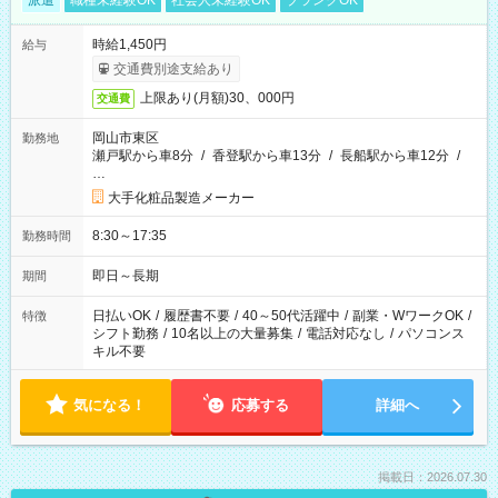
派遣
職種未経験OK
社会人未経験OK
ブランクOK
時給1,450円
給与
交通費別途支給あり
上限あり(月額)30、000円
交通費
岡山市東区
勤務地
瀬戸駅から車8分
/
香登駅から車13分
/
長船駅から車12分
/
…
大手化粧品製造メーカー
8:30～17:35
勤務時間
即日～長期
期間
日払いOK
/
履歴書不要
/
40～50代活躍中
/
副業・WワークOK
/
特徴
シフト勤務
/
10名以上の大量募集
/
電話対応なし
/
パソコンス
キル不要
気になる！
応募する
詳細へ
掲載日：2026.07.30