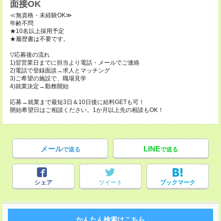
面接OK
≪無資格・未経験OK≫
年齢不問
★10名以上採用予定
★履歴書は不要です。
▽応募後の流れ
1)翌営業日までに担当より電話・メールでご連絡
2)電話で登録面談→求人とマッチング
3)ご希望の施設で、職場見学
4)就業決定→勤務開始
応募→就業まで最短3日＆10日後に給料GETも可！
開始希望日はご相談ください。1か月以上先の相談もOK！
メール
LINE
で送る
で送る
シェア
ツイート
ブックマーク
かんたん検索はこちら