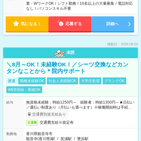
業・WワークOK
/
シフト勤務
/
10名以上の大量募集
/
電話対応
なし
/
パソコンスキル不要
気になる！
応募する
詳細へ
掲載日：2026.08.04
未読
＼8月～OK！未経験OK！／シーツ交換などカン
タンなことから＊院内サポート
派遣
職種未経験OK
社会人未経験OK
大学生歓迎
ブランクOK
WEB登録・面接OK
無資格未経験：時給1250円～ 経験者：時給1350円～★日払い
給与
／週払い制度あり（月払いも選べます）※稼働開始時は手続き完
了次第のお支払いとなります。
交通費別途支給あり
交通費支給※規定有
交通費
香川県観音寺市
勤務地
観音寺(香川県)駅
/
箕浦駅
/
豊浜駅