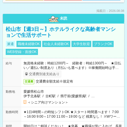
掲載日：2026.08.08
未読
松山市【週3日～】ホテルライクな高齢者マンシ
ョンで生活サポート
派遣
職種未経験OK
社会人未経験OK
大学生歓迎
ブランクOK
WEB登録・面接OK
無資格未経験：時給1200円～ 経験者：時給1300円～ ★日払
給与
い／週払い制度あり（月払いも選べます）※稼働開始時は手続き
完了次第のお支払いとなります。
交通費別途支給あり
交通費全額支給※規定有
交通費
愛媛県松山市
勤務地
伊予北条駅
/
古町駅
/
県庁前(愛媛県)駅
/
…
＜シニア向けマンション＞
★1日4時間～の時短シフトOK ★スタート時間選べます！ 7:00
勤務時間
～16:00 9:00～17:00 11:00～19:00 など 残業なし！ ※Wワーク
の場合、他のお仕事と合わせ週40時間超の就業はご案内できま
せん ※法令に基づき、週20時間以上勤務は社会保険への加入対
開始日はご相談ください！ ★急募 ★職場が気に入れば、長期
期間