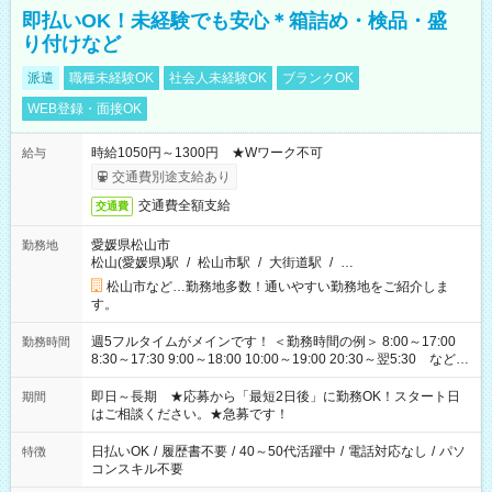
即払いOK！未経験でも安心＊箱詰め・検品・盛
り付けなど
派遣
職種未経験OK
社会人未経験OK
ブランクOK
WEB登録・面接OK
時給1050円～1300円 ★Wワーク不可
給与
交通費別途支給あり
交通費全額支給
交通費
愛媛県松山市
勤務地
松山(愛媛県)駅
/
松山市駅
/
大街道駅
/
…
松山市など…勤務地多数！通いやすい勤務地をご紹介しま
す。
週5フルタイムがメインです！ ＜勤務時間の例＞ 8:00～17:00
勤務時間
8:30～17:30 9:00～18:00 10:00～19:00 20:30～翌5:30 など ★
その他にも勤務時間多数！ 日勤のみ、残業なし、交替制など
ご希望を教えてください！
即日～長期 ★応募から「最短2日後」に勤務OK！スタート日
期間
はご相談ください。★急募です！
日払いOK
/
履歴書不要
/
40～50代活躍中
/
電話対応なし
/
パソ
特徴
コンスキル不要