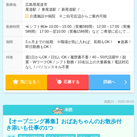
広島県尾道市
勤務地
尾道駅
/
東尾道駅
/
新尾道駅
/
…
介護施設や病院 ※ご自宅近辺からご案内可能
≪シフト例≫ 10:00～15:00（実働5時間） 12:00～17:00（実働
勤務時間
5時間） 17:00～翌10:00（実働15時間）など ご希望に応じて、
働く時間は調整できます！ お気軽に担当へ相談ください！
3ヵ月までの短期 ※職場が気に入れば、長期もOK！ ★急募！
期間
即日勤務もOK！
週1日からOK
/
日払いOK
/
履歴書不要
/
40～50代活躍中
/
副
特徴
業・WワークOK
/
シフト勤務
/
10名以上の大量募集
/
電話対応
なし
/
パソコンスキル不要
気になる！
応募する
詳細へ
掲載日：2026.08.03
未読
【オープニング募集】おばあちゃんのお散歩付
き添いも仕事の1つ