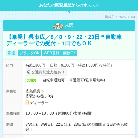
あなたの閲覧履歴からのオススメ
掲載日：2026.08.04
未読
【単発】呉市広／8／8・9・22・23日＊自動車
ディーラーでの受付・1日でもＯＫ
派遣
ブランクOK
WEB登録・面接OK
時給1300円 ・日額：9,100円（時給1,300円×7時間）
給与
交通費別途支給あり
・自転車通勤可 ・車通勤可(駐車場無料)
交通費
広島県呉市
勤務地
広駅から徒歩9分
ディーラー
10：00～18：00（休憩60分/実働7時間）
勤務時間
8/8(土)、8/9(日)、22日(土)、23日(日)の期間限定 1日のみも歓
期間
迎！