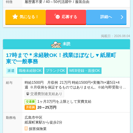
履歴書不要
/
40～50代活躍中
/
服装自由
特徴
気になる！
応募する
詳細へ
掲載日：2026.08.04
未読
17時まで＊未経験OK！残業ほぼなし▼紙屋町
東で一般事務
派遣
職種未経験OK
ブランクOK
WEB登録・面接OK
時給1500円 月収例 21万円 時給1500円×実働7h×週5日×4
給与
週 ※月収例を保証するものではありません。※給与即受取りサ
ービス利用可（利用条件有）
交通費別途支給あり
1ヶ月3万円を上限として実費支給
交通費
20～25万円
月収例
広島市中区
勤務地
紙屋町東駅から徒歩2分
損害保険業