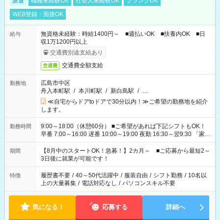
派遣
職種未経験OK
社会人未経験OK
ブランクOK
WEB登録・面接OK
無資格未経験：時給1400円～ ■週払いOK ■扶養内OK ■日
給与
収1万1200円以上
交通費別途支給あり
交通費全額支給
交通費
広島市中区
勤務地
舟入本町駅
/
本川町駅
/
新白島駅
/
…
≪自宅からドアtoドアで30分以内！≫ご希望の勤務地を紹介
します。
9:00～18:00（休憩60分） ■ご希望があれば下記シフトもOK！
勤務時間
早番 7:00～16:00 遅番 10:00～19:00 夜勤 16:30～翌9:30 「家族
と休みを合わせたい」 「余裕を持って夕飯の準備がしたい」
「できれば残業はしたくない」 など、ご希望を教えてください
【8月中のスタートOK！急募！】2カ月～ ■ご応募から最短2～
期間
ね。 ※Wワーク希望の方へ 今ご覧のお仕事で希望する勤務時間
3日後に就業が可能です！
と、もう1つのお仕事の勤務時間。 合計で週40時間を超える場
合は応募できません。
履歴書不要
/
40～50代活躍中
/
服装自由
/
シフト勤務
/
10名以
特徴
上の大量募集
/
電話対応なし
/
パソコンスキル不要
気になる！
応募する
詳細へ