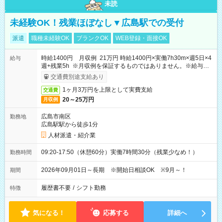
未読
未経験OK！残業ほぼなし▼広島駅での受付
派遣
職種未経験OK
ブランクOK
WEB登録・面接OK
時給1400円 月収例 21万円 時給1400円×実働7h30m×週5日×4
給与
週+残業5h ※月収例を保証するものではありません。※給与即
受取りサービス利用可（利用条件有）
交通費別途支給あり
1ヶ月3万円を上限として実費支給
交通費
20～25万円
月収例
広島市南区
勤務地
広島駅駅から徒歩1分
人材派遣・紹介業
09:20-17:50（休憩60分）実働7時間30分（残業少なめ！）
勤務時間
2026年09月01日～長期 ※開始日相談OK ※9月～！
期間
履歴書不要
/
シフト勤務
特徴
気になる！
応募する
詳細へ