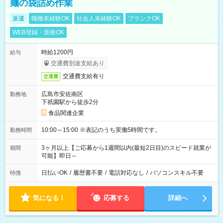
麺の袋詰め作業
派遣
職種未経験OK
社会人未経験OK
ブランクOK
WEB登録・面接OK
時給1200円
給与
交通費別途支給あり
交通費支給有り
交通費
広島市安佐南区
勤務地
下祇園駅から徒歩2分
食品関連企業
10:00～15:00 ※表記のうち実働5時間です。
勤務時間
3ヶ月以上【ご応募から1週間以内(最短2日目)のスピード就業が
期間
可能】即日～
日払いOK
/
履歴書不要
/
電話対応なし
/
パソコンスキル不要
特徴
気になる！
応募する
詳細へ