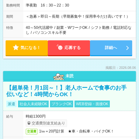
準夜勤 16：30～22：30
勤務時間
＜急募＞即日～長期（早期募集中！採用率今だけ高いです！）
期間
40～50代活躍中
/
副業・WワークOK
/
シフト勤務
/
電話対応な
特徴
し
/
パソコンスキル不要
気になる！
応募する
詳細へ
掲載日：2026.08.06
未読
【超単発！月1回～！】老人ホームで食事のお手
伝いなど！4時間からOK！
派遣
社会人未経験OK
ブランクOK
WEB登録・面接OK
時給1300円
給与
交通費別途支給あり
1㎞＝20円計算 ★車・自転車・バイクOK！
交通費