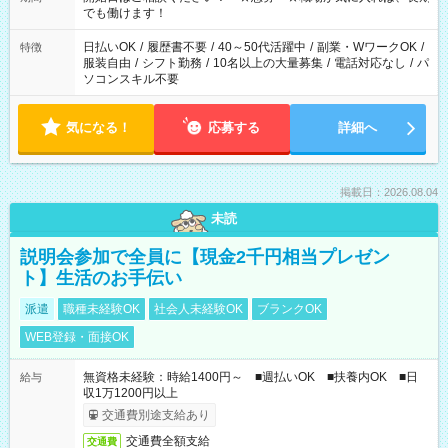
象となります ※労働者派遣法（日雇い派遣の原則禁止）によ
でも働けます！
り、短時間・短期間の就業はご案内が難しい場合があります
日払いOK
/
履歴書不要
/
40～50代活躍中
/
副業・WワークOK
/
特徴
服装自由
/
シフト勤務
/
10名以上の大量募集
/
電話対応なし
/
パ
ソコンスキル不要
気になる！
応募する
詳細へ
掲載日：2026.08.04
未読
説明会参加で全員に【現金2千円相当プレゼン
ト】生活のお手伝い
派遣
職種未経験OK
社会人未経験OK
ブランクOK
WEB登録・面接OK
無資格未経験：時給1400円～ ■週払いOK ■扶養内OK ■日
給与
収1万1200円以上
交通費別途支給あり
交通費全額支給
交通費