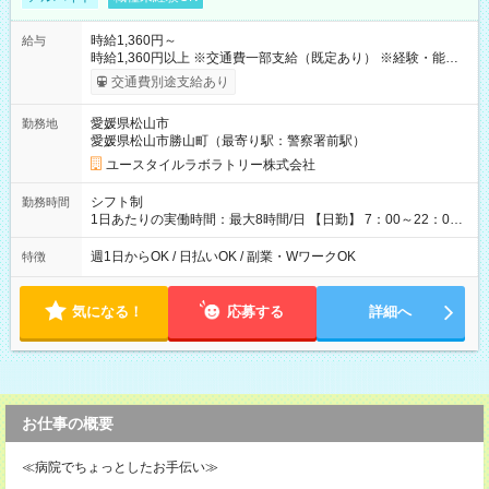
時給1,360円～
給与
時給1,360円以上 ※交通費一部支給（既定あり） ※経験・能力を
考慮して決定します 【収入例】 週1回勤務の場合：1,360円×8時
交通費別途支給あり
間×4回=4万3,520円 週3回勤務の場合：1,360円×8時間×12回
=13万0,560円 週5回勤務の場合：1,360円×8時間×20回=21万
愛媛県松山市
勤務地
7,600円 【試用期間】試用期間あり 試用期間の長さ：2ヶ月
愛媛県松山市勝山町（最寄り駅：警察署前駅）
※ 雇用形態と給与に、本採用時と異なる部分があります。 雇用
形態：本採用時と同じです。 給与：時給 1,040円以上
ユースタイルラボラトリー株式会社
シフト制
勤務時間
1日あたりの実働時間：最大8時間/日 【日勤】 7：00～22：00
の間で8時間勤務（休憩時間は法定通り） ※週1日～OK ／ 夜勤
なし ＊＊ 勤務時間例 ＊＊ ■8時から17時 ■9時から18時 ■10
週1日からOK / 日払いOK / 副業・WワークOK
特徴
時から19時 ■12時から21時 など ※訪問先により変動 ※曜日固
定（毎週同じ曜日勤務）
気になる！
応募する
詳細へ
お仕事の概要
≪病院でちょっとしたお手伝い≫