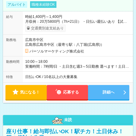
アルバイト
職種未経験OK
時給1,400円～1,400円
給与
月収例：20万5800円（7h×21日） ・日払い週払いあり 【試用
期間】試用期間なし
交通費別途支給あり
広島市中区
勤務地
広島県広島市中区（最寄り駅：八丁堀(広島県)）
パーソルマーケティング株式会社
10:00～18:00
勤務時間
実働時間：7時間/日 ・土日含む週3～5日勤務 選べます！土日も
休みやすい！ ・残業は有りません！
日払いOK / 10名以上の大量募集
特徴
気になる！
応募する
詳細へ
未読
座り仕事！給与即払いOK！駅チカ！土日休み！