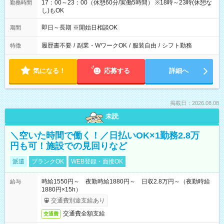
17：00～23：00（休憩60分/実働5時間） ※18時～23時(休憩な
勤務時間
し)もOK
即日～長期 ※開始日相談OK
期間
履歴書不要
/
副業・WワークOK
/
服装自由
/
シフト勤務
特徴
気になる！
応募する
詳細へ
掲載日：2026.08.08
未読
＼空いた時間で働く！／日払いOK×1勤務2.8万
円も可！施設での見回りなど
派遣
ブランクOK
WEB登録・面接OK
時給1550円～ 夜勤時給1880円～ 日収2.8万円～（夜勤時給
給与
1880円×15h）
交通費別途支給あり
交通費全額支給
交通費