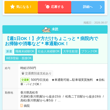
気になる！
応募する
詳細へ
掲載日：2026.08.07
未読
【週1日OK！】夕方だけちょこっと＊病院内で
お掃除や消毒など＊車通勤OK！
派遣
職種未経験OK
社会人未経験OK
大学生歓迎
ブランクOK
WEB登録・面接OK
時給1550円
給与
交通費別途支給あり
500円/日支給 ★車通勤可能→駐車場実質無料 ★自転
交通費
車・バイクOK！
香川県高松市
勤務地
片原町(香川県)駅から徒歩15分
/
松島二丁目駅から徒歩19分
/
高松(香川県)駅から車5分
/
…
病院