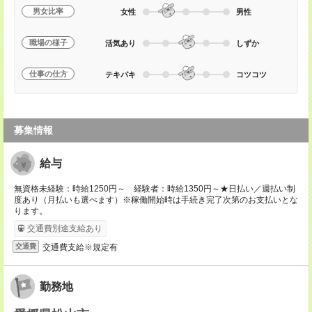
男女比率
女性
男性
職場の様子
活気あり
しずか
仕事の仕方
テキパキ
コツコツ
募集情報
給与
無資格未経験：時給1250円～ 経験者：時給1350円～★日払い／週払い制
度あり（月払いも選べます）※稼働開始時は手続き完了次第のお支払いとな
ります。
交通費別途支給あり
交通費支給※規定有
交通費
勤務地