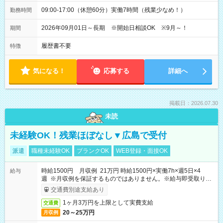
09:00-17:00（休憩60分）実働7時間（残業少なめ！）
勤務時間
2026年09月01日～長期 ※開始日相談OK ※9月～！
期間
履歴書不要
特徴
気になる！
応募する
詳細へ
掲載日：2026.07.30
未読
未経験OK！残業ほぼなし▼広島で受付
派遣
職種未経験OK
ブランクOK
WEB登録・面接OK
時給1500円 月収例 21万円 時給1500円×実働7h×週5日×4
給与
週 ※月収例を保証するものではありません。※給与即受取りサ
ービス利用可（利用条件有）
交通費別途支給あり
1ヶ月3万円を上限として実費支給
交通費
20～25万円
月収例