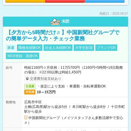
掲載日：2026.08.07
未読
【夕方から5時間だけ♬】中国新聞社グループで
の簡単データ入力・チェック業務
派遣
職種未経験OK
社会人未経験OK
大学生歓迎
ブランクOK
WEB登録・面接OK
時給1160円☆月収例：11万5700円（1160円×5時間×19日勤務
給与
の場合） ※22:00以降は時給1,450円
交通費別途支給あり
・規定により支給 ・車通勤・自転車通勤OK
交通費
10～15万円
月収例
広島市中区
勤務地
土橋(広島県)駅から徒歩5分
/
本川町駅から徒歩8分
/
十日市町
駅から徒歩
中国新聞社グループ（メイツスタッフさん多数活躍中で安心
♬）