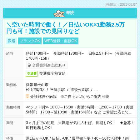
掲載日：2026.08.07
未読
＼空いた時間で働く！／日払いOK×1勤務2.5万
円も可！施設での見回りなど
派遣
ブランクOK
WEB登録・面接OK
時給1400円～ 夜勤時給1700円～ 日収2.5万円～（夜勤時給
給与
1700円×15h）
交通費別途支給あり
交通費全額支給
交通費
愛媛県松山市
勤務地
松山市駅駅
/
三津浜駅
/
道後公園駅
/
…
介護施設や病院 ※ご自宅近辺からご案内可能
≪シフト例≫ 10:00～15:00（実働5時間） 12:00～17:00（実働
勤務時間
5時間） 17:00～翌10:00（実働15時間）など ご希望に応じて、
働く時間は調整できます！ お気軽に担当へ相談ください！
3ヵ月までの短期 ※職場が気に入れば、長期もOK！ ★急募！
期間
即日勤務もOK！
週1日からOK
/
日払いOK
/
履歴書不要
/
40～50代活躍中
/
副
特徴