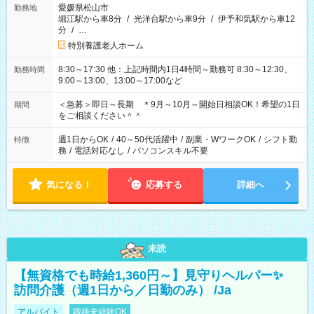
愛媛県松山市
勤務地
堀江駅から車8分
/
光洋台駅から車9分
/
伊予和気駅から車12
分
/
…
特別養護老人ホーム
8:30～17:30 他：上記時間内1日4時間～勤務可 8:30～12:30、
勤務時間
9:00～13:00、13:00～17:00など
＜急募＞即日～長期 ＊9月～10月～開始日相談OK！希望の1日
期間
をご相談ください＾＾
週1日からOK
/
40～50代活躍中
/
副業・WワークOK
/
シフト勤
特徴
務
/
電話対応なし
/
パソコンスキル不要
気になる！
応募する
詳細へ
未読
【無資格でも時給1,360円～】見守りヘルパー✨
訪問介護（週1日から／日勤のみ） /Ja
アルバイト
職種未経験OK