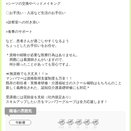
○シーツの交換やベッドメイキング
〇お手洗い・入浴など生活のお手伝い
○診察室への付き添い
○食事のサポート
など…患者さんが過ごしやすくなるよう
ちょっとしたお手伝いをお任せ。
＊資格や経験が必要な医療行為はありません。
周囲には看護師さんがいますので、
何か困ったことがあっても安心ですよ。
≪無資格でも大丈夫！！≫
マンパワーは資格取得支援制度も万全！！
既存の初任者・実務者研修・介護福祉士のスクール補助はもちろんのこと
新しく義務化された、認知症介護基礎研修にも対応＊
受講後には奨励金を支給（社内規定あり）
スキルアップしたい方をマンパワーグループは全力応援します！
職場の雰囲気
年齢層
20代
30
40
50
60