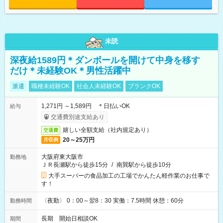
未読
深夜給1589円＊ダンボールを開けて中身を移す
だけ＊未経験OK＊男性活躍中
派遣
職種未経験OK
社会人未経験OK
ブランクOK
1,271円 ～1,589円 ＊日払いOK
給与
交通費別途支給あり
嬉しい全額支給（社内規定あり）
交通費
20～25万円
月収例
大阪府東大阪市
勤務地
ＪＲ長瀬駅から徒歩15分
/
南巽駅から徒歩10分
大手スーパーの食品加工の工場でかんたん軽作業のお仕事で
す！
〈夜勤〉 0：00～翌8：30 実働：7.5時間 休憩：60分
勤務時間
長期 開始日相談OK
期間