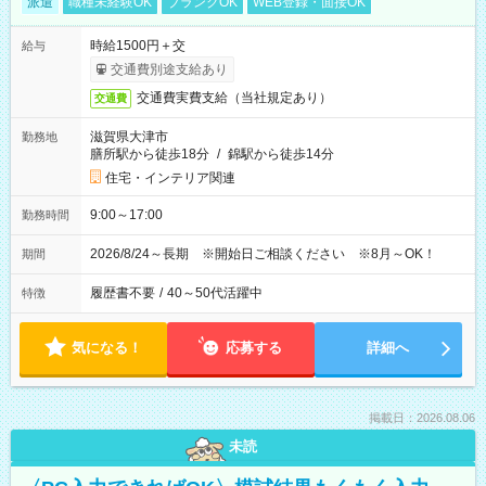
派遣
職種未経験OK
ブランクOK
WEB登録・面接OK
時給1500円＋交
給与
交通費別途支給あり
交通費実費支給（当社規定あり）
交通費
滋賀県大津市
勤務地
膳所駅から徒歩18分
/
錦駅から徒歩14分
住宅・インテリア関連
9:00～17:00
勤務時間
2026/8/24～長期 ※開始日ご相談ください ※8月～OK！
期間
履歴書不要
/
40～50代活躍中
特徴
気になる！
応募する
詳細へ
掲載日：2026.08.06
未読