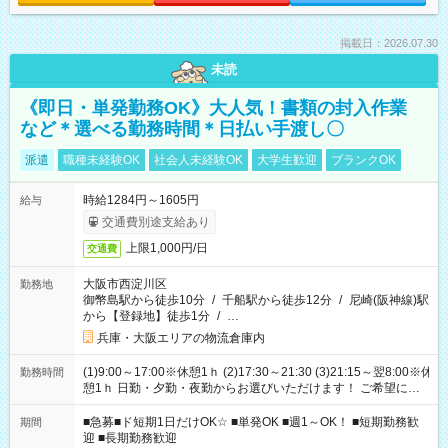
掲載日：2026.07.30
未読
《即日・単発勤務OK》大人気！書類の封入作業
など＊選べる勤務時間＊日払い手渡し〇
派遣
職種未経験OK
社会人未経験OK
大学生歓迎
ブランクOK
時給1284円～1605円
給与
交通費別途支給あり
上限1,000円/日
交通費
大阪市西淀川区
勤務地
御幣島駅から徒歩10分
/
千船駅から徒歩12分
/
尼崎(阪神線)駅
から【登録地】徒歩1分
/
…
兵庫・大阪エリアの物流倉庫内
(1)9:00～17:00※休憩1ｈ (2)17:30～21:30 (3)21:15～翌8:00※休
勤務時間
憩1ｈ 日勤・夕勤・夜勤からお選びいただけます！ ご希望に合
わせて働けるお仕事です(*^^*) 【その他選べる勤務時間】 8-17
時/9-17時/9-18時/10-18時/11-21時/18-22時/20-翌4時/21-翌5
■急募■ド短期1日だけOK☆ ■単発OK ■週1～OK！ ■短期勤務歓
期間
時/22-翌6時/0-翌8時 ご自身のご都合で選んで頂ける完全自由シ
迎 ■長期勤務歓迎