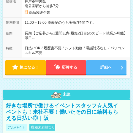
神戸市中央区
勤務地
南公園駅から徒歩7分
食品関連企業
11:00～19:00 ※表記のうち実働7時間です。
勤務時間
長期【ご応募から1週間以内(最短2日目)のスピード就業が可能】
期間
即日～
日払いOK
/
履歴書不要
/
シフト勤務
/
電話対応なし
/
パソコン
特徴
スキル不要
気になる！
応募する
詳細へ
未読
好きな場所で働けるイベントスタッフ☆人気イ
ベントも！来社不要！働いたその日に給料もら
える日払い◎｜阪
アルバイト
職種未経験OK