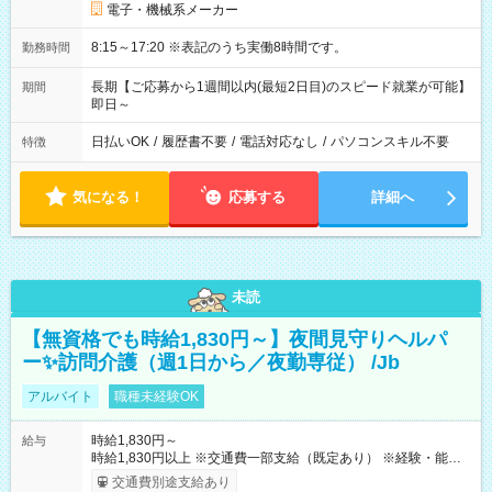
電子・機械系メーカー
8:15～17:20 ※表記のうち実働8時間です。
勤務時間
長期【ご応募から1週間以内(最短2日目)のスピード就業が可能】
期間
即日～
日払いOK
/
履歴書不要
/
電話対応なし
/
パソコンスキル不要
特徴
気になる！
応募する
詳細へ
未読
【無資格でも時給1,830円～】夜間見守りヘルパ
ー✨訪問介護（週1日から／夜勤専従） /Jb
アルバイト
職種未経験OK
時給1,830円～
給与
時給1,830円以上 ※交通費一部支給（既定あり） ※経験・能力を
考慮して決定します 【収入例】 週1回勤務の場合：1,830円×8時
交通費別途支給あり