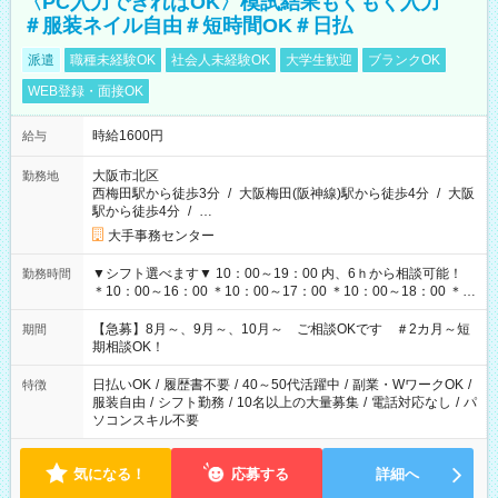
〈PC入力できればOK〉模試結果もくもく入力
＃服装ネイル自由＃短時間OK＃日払
派遣
職種未経験OK
社会人未経験OK
大学生歓迎
ブランクOK
WEB登録・面接OK
時給1600円
給与
大阪市北区
勤務地
西梅田駅から徒歩3分
/
大阪梅田(阪神線)駅から徒歩4分
/
大阪
駅から徒歩4分
/
…
大手事務センター
▼シフト選べます▼ 10：00～19：00 内、6ｈから相談可能！
勤務時間
＊10：00～16：00 ＊10：00～17：00 ＊10：00～18：00 ＊
11：00～19：00 ＊12：00～19：00 ＊13：00～19：00
【急募】8月～、9月～、10月～ ご相談OKです ＃2カ月～短
期間
期相談OK！
日払いOK
/
履歴書不要
/
40～50代活躍中
/
副業・WワークOK
/
特徴
服装自由
/
シフト勤務
/
10名以上の大量募集
/
電話対応なし
/
パ
ソコンスキル不要
気になる！
応募する
詳細へ