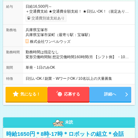
日給16,500円～
給与
＋交通費支給 ★交通費全額支給！ ★日払いOK！（規定あり） ┗
働いたその日に現金GET♪ お仕事後はコンビニATMから 日払
交通費別途支給あり
い分を引き落とせます！ 【試用期間】試用期間なし
兵庫県宝塚市
勤務地
兵庫県宝塚市栄町（最寄り駅：宝塚駅）
株式会社ワンベルウッズ
勤務時間は指定なし
勤務時間
変形労働時間制 想定労働時間160時間/月 【シフト例】 ・10：
00～20：00
単発・1日のみOK
期間
日払いOK / 副業・WワークOK / 10名以上の大量募集
特徴
気になる！
応募する
詳細へ
未読
時給1650円＊8時-17時＊ロボットの組立＊会話