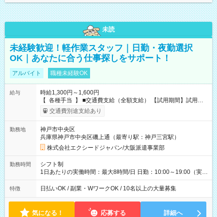
未読
未経験歓迎！軽作業スタッフ｜日勤・夜勤選択
OK｜あなたに合う仕事探しをサポート！
アルバイト
職種未経験OK
時給1,300円～1,600円
給与
【 各種手当 】 ■交通費支給（全額支給） 【試用期間】試用期
間なし
交通費別途支給あり
神戸市中央区
勤務地
兵庫県神戸市中央区磯上通（最寄り駅：神戸三宮駅）
株式会社エクシードジャパン/大阪派遣事業部
シフト制
勤務時間
1日あたりの実働時間：最大8時間/日 日勤：10:00～19:00（実働
8時間・休憩1時間） 夜勤：21:00～6:00 または 22:00～
7:00（実働8時間・休憩1時間） 週3日勤務から可 時短勤務可 平
日払いOK / 副業・WワークOK / 10名以上の大量募集
特徴
日勤務のみか可
気になる！
応募する
詳細へ