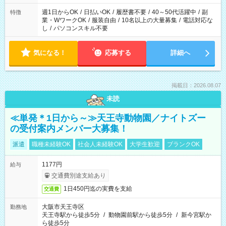
フト！
週1日からOK
/
日払いOK
/
履歴書不要
/
40～50代活躍中
/
副
特徴
業・WワークOK
/
服装自由
/
10名以上の大量募集
/
電話対応な
し
/
パソコンスキル不要
気になる！
応募する
詳細へ
掲載日：2026.08.07
未読
≪単発＊1日から～≫天王寺動物園／ナイトズー
の受付案内メンバー大募集！
派遣
職種未経験OK
社会人未経験OK
大学生歓迎
ブランクOK
1177円
給与
交通費別途支給あり
1日450円迄の実費を支給
交通費
大阪市天王寺区
勤務地
天王寺駅から徒歩5分
/
動物園前駅から徒歩5分
/
新今宮駅か
ら徒歩5分