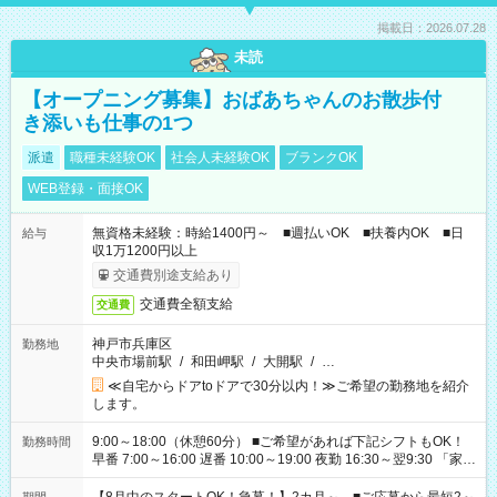
掲載日：2026.07.28
未読
【オープニング募集】おばあちゃんのお散歩付
き添いも仕事の1つ
派遣
職種未経験OK
社会人未経験OK
ブランクOK
WEB登録・面接OK
無資格未経験：時給1400円～ ■週払いOK ■扶養内OK ■日
給与
収1万1200円以上
交通費別途支給あり
交通費全額支給
交通費
神戸市兵庫区
勤務地
中央市場前駅
/
和田岬駅
/
大開駅
/
…
≪自宅からドアtoドアで30分以内！≫ご希望の勤務地を紹介
します。
9:00～18:00（休憩60分） ■ご希望があれば下記シフトもOK！
勤務時間
早番 7:00～16:00 遅番 10:00～19:00 夜勤 16:30～翌9:30 「家族
と休みを合わせたい」 「余裕を持って夕飯の準備がしたい」
「できれば残業はしたくない」 など、ご希望を教えてください