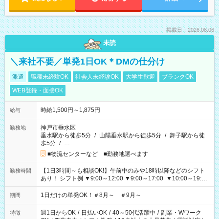
掲載日：2026.08.06
未読
＼来社不要／単発1日OK＊DMの仕分け
派遣
職種未経験OK
社会人未経験OK
大学生歓迎
ブランクOK
WEB登録・面接OK
時給1,500円～1,875円
給与
神戸市垂水区
勤務地
垂水駅から徒歩5分
/
山陽垂水駅から徒歩5分
/
舞子駅から徒
歩5分
/
…
■物流センターなど ■勤務地選べます
【1日3時間～も相談OK!】午前中のみや18時以降などのシフト
勤務時間
あり！ シフト例 ▼9:00～12:00 ▼9:00～17:00 ▼10:00～19:00
▼18:00～21:00
1日だけの単発OK！＃8月～ ＃9月～
期間
週1日からOK
/
日払いOK
/
40～50代活躍中
/
副業・Wワーク
特徴