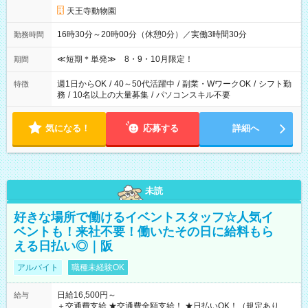
天王寺動物園
16時30分～20時00分（休憩0分）／実働3時間30分
勤務時間
≪短期＊単発≫ 8・9・10月限定！
期間
週1日からOK
/
40～50代活躍中
/
副業・WワークOK
/
シフト勤
特徴
務
/
10名以上の大量募集
/
パソコンスキル不要
気になる！
応募する
詳細へ
未読
好きな場所で働けるイベントスタッフ☆人気イ
ベントも！来社不要！働いたその日に給料もら
える日払い◎｜阪
アルバイト
職種未経験OK
日給16,500円～
給与
＋交通費支給 ★交通費全額支給！ ★日払いOK！（規定あり） ┗