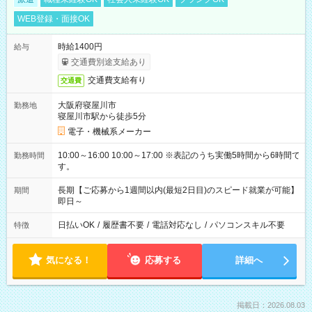
WEB登録・面接OK
時給1400円
給与
交通費別途支給あり
交通費支給有り
交通費
大阪府寝屋川市
勤務地
寝屋川市駅から徒歩5分
電子・機械系メーカー
10:00～16:00 10:00～17:00 ※表記のうち実働5時間から6時間で
勤務時間
す。
長期【ご応募から1週間以内(最短2日目)のスピード就業が可能】
期間
即日～
日払いOK
/
履歴書不要
/
電話対応なし
/
パソコンスキル不要
特徴
気になる！
応募する
詳細へ
掲載日：2026.08.03