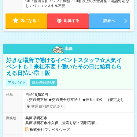
OK
/
服装自由
/
シフト勤務
/
10名以上の大量募集
/
電話対応な
し
/
パソコンスキル不要
気になる！
応募する
詳細へ
未読
好きな場所で働けるイベントスタッフ☆人気イ
ベントも！来社不要！働いたその日に給料もら
える日払い◎｜阪
アルバイト
職種未経験OK
日給16,500円～
給与
＋交通費支給 ★交通費全額支給！ ★日払いOK！（規定あり） ┗
働いたその日に現金GET♪ お仕事後はコンビニATMから 日払
交通費別途支給あり
い分を引き落とせます！ 【試用期間】試用期間なし
兵庫県明石市
勤務地
兵庫県明石市小久保（最寄り駅：西明石駅）
株式会社ワンベルウッズ