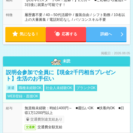
【8月中のスタートOK！急募！】2カ月～ ■ご応募から最短2～
期間
ね。 ※Wワーク希望の方へ 今ご覧のお仕事で希望する勤務時間
3日後に就業が可能です！
と、もう1つのお仕事の勤務時間。 合計で週40時間を超える場
合は応募できません。
履歴書不要
/
40～50代活躍中
/
服装自由
/
シフト勤務
/
10名以
特徴
上の大量募集
/
電話対応なし
/
パソコンスキル不要
気になる！
応募する
詳細へ
掲載日：2026.08.05
未読
説明会参加で全員に【現金2千円相当プレゼン
ト】生活のお手伝い
派遣
職種未経験OK
社会人未経験OK
ブランクOK
WEB登録・面接OK
無資格未経験：時給1400円～ ■週払いOK ■扶養内OK ■日
給与
収1万1200円以上
交通費別途支給あり
交通費全額支給
交通費