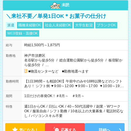
未読
＼来社不要／単発1日OK＊お菓子の仕分け
派遣
職種未経験OK
社会人未経験OK
大学生歓迎
ブランクOK
WEB登録・面接OK
時給1,500円～1,875円
給与
神戸市須磨区
勤務地
名谷駅から徒歩5分
/
総合運動公園駅から徒歩5分
/
板宿駅か
ら徒歩5分
/
…
■物流センターなど ■勤務地選べます
【1日3時間～も相談OK!】午前中のみや18時以降などのシフト
勤務時間
あり！ シフト例 ▼9:00～12:00 ▼9:00～17:00 ▼10:00～19:00
▼18:00～21:00
1日だけの単発OK！＃8月～ ＃9月～
期間
週1日からOK
/
日払いOK
/
40～50代活躍中
/
副業・Wワーク
特徴
OK
/
服装自由
/
シフト勤務
/
10名以上の大量募集
/
電話対応な
し
/
パソコンスキル不要
気になる！
応募する
詳細へ