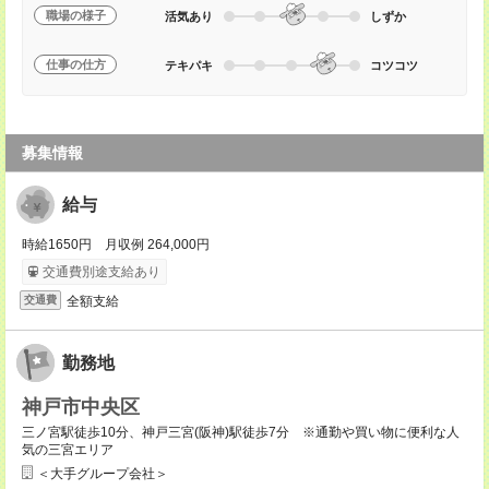
職場の様子
活気あり
しずか
仕事の仕方
テキパキ
コツコツ
募集情報
給与
時給1650円 月収例 264,000円
交通費別途支給あり
全額支給
交通費
勤務地
神戸市中央区
三ノ宮駅徒歩10分、神戸三宮(阪神)駅徒歩7分 ※通勤や買い物に便利な人
気の三宮エリア
＜大手グループ会社＞