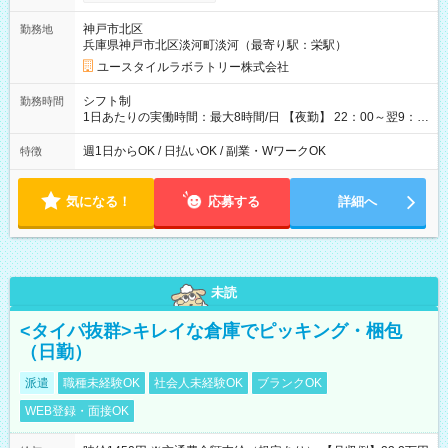
間×4回=5万8,560円 週3回勤務の場合：1,830円×8時間×12回
=17万5,680円 【試用期間】試用期間あり 試用期間の長さ：2ヶ
神戸市北区
勤務地
月 ※ 雇用形態と給与に、本採用時と異なる部分があります。 雇
兵庫県神戸市北区淡河町淡河（最寄り駅：栄駅）
用形態：本採用時と同じです。 給与：時給 1,550円以上
ユースタイルラボラトリー株式会社
シフト制
勤務時間
1日あたりの実働時間：最大8時間/日 【夜勤】 22：00～翌9：
00 ※週1日～OK ／ 夜勤専従 ＊＊ 勤務時間例 ＊＊ ■22時か
ら翌7時 ■23時から翌8時 ■24時から翌9時 など ※上記の時間
週1日からOK / 日払いOK / 副業・WワークOK
特徴
内で8時間勤務（休憩1時間）ご利用者様により、時間は異なり
ます。 ※曜日固定（毎週同じ曜日での勤務となります）
気になる！
応募する
詳細へ
未読
<タイパ抜群>キレイな倉庫でピッキング・梱包
（日勤）
派遣
職種未経験OK
社会人未経験OK
ブランクOK
WEB登録・面接OK