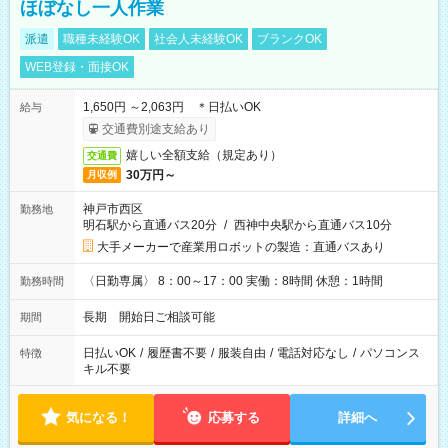
ほぼなし一人作業
派遣
職種未経験OK
社会人未経験OK
ブランクOK
WEB登録・面接OK
1,650円 ～2,063円 ＊日払いOK
給与
交通費別途支給あり
嬉しい全額支給（規定あり）
交通費
30万円～
月収例
神戸市西区
勤務地
明石駅から直通バス20分
/
西神中央駅から直通バス10分
大手メーカーで産業用ロボットの製造：直通バスあり
〈日勤専属〉 8：00～17：00 実働：8時間 休憩：1時間
勤務時間
長期 開始日ご相談可能
期間
日払いOK
/
履歴書不要
/
服装自由
/
電話対応なし
/
パソコンス
特徴
キル不要
気になる！
応募する
詳細へ