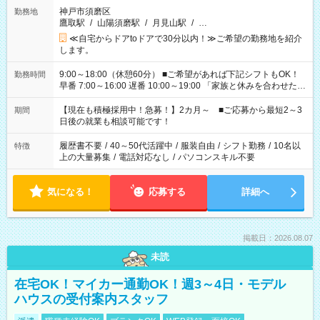
神戸市須磨区
勤務地
鷹取駅
/
山陽須磨駅
/
月見山駅
/
…
≪自宅からドアtoドアで30分以内！≫ご希望の勤務地を紹介
します。
9:00～18:00（休憩60分） ■ご希望があれば下記シフトもOK！
勤務時間
早番 7:00～16:00 遅番 10:00～19:00 「家族と休みを合わせた
い」 「余裕を持って夕飯の準備がしたい」 「できれば残業はし
たくない」 など、ご希望を教えてくださいね。 ※Wワーク希望
【現在も積極採用中！急募！】2カ月～ ■ご応募から最短2～3
期間
の方へ 今ご覧のお仕事で希望する勤務時間と、もう1つのお仕事
日後の就業も相談可能です！
の勤務時間。 合計で週40時間を超える場合は応募できません。
履歴書不要
/
40～50代活躍中
/
服装自由
/
シフト勤務
/
10名以
特徴
上の大量募集
/
電話対応なし
/
パソコンスキル不要
気になる！
応募する
詳細へ
掲載日：2026.08.07
未読
在宅OK！マイカー通勤OK！週3～4日・モデル
ハウスの受付案内スタッフ