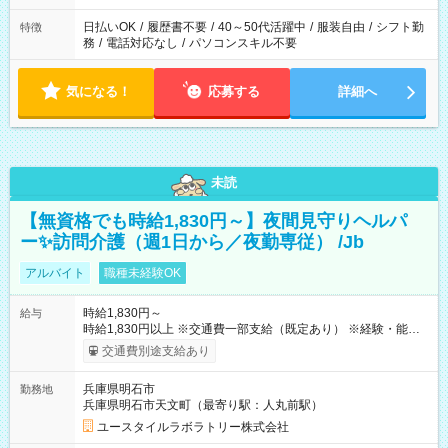
日払いOK
/
履歴書不要
/
40～50代活躍中
/
服装自由
/
シフト勤
特徴
務
/
電話対応なし
/
パソコンスキル不要
気になる！
応募する
詳細へ
未読
【無資格でも時給1,830円～】夜間見守りヘルパ
ー✨訪問介護（週1日から／夜勤専従） /Jb
アルバイト
職種未経験OK
時給1,830円～
給与
時給1,830円以上 ※交通費一部支給（既定あり） ※経験・能力を
考慮して決定します 【収入例】 週1回勤務の場合：1,830円×8時
交通費別途支給あり
間×4回=5万8,560円 週3回勤務の場合：1,830円×8時間×12回
=17万5,680円 【試用期間】試用期間あり 試用期間の長さ：2ヶ
兵庫県明石市
勤務地
月 ※ 雇用形態と給与に、本採用時と異なる部分があります。 雇
兵庫県明石市天文町（最寄り駅：人丸前駅）
用形態：本採用時と同じです。 給与：時給 1,550円以上
ユースタイルラボラトリー株式会社