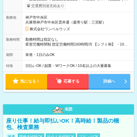
働いたその日に現金GET♪ お仕事後はコンビニATMから 日払
交通費別途支給あり
い分を引き落とせます！ 【試用期間】試用期間なし
神戸市中央区
勤務地
兵庫県神戸市中央区雲井通（最寄り駅：三宮駅）
株式会社ワンベルウッズ
勤務時間は指定なし
勤務時間
変形労働時間制 想定労働時間160時間/月 【シフト例】 ・10：
00～20：00
単発・1日のみOK
期間
日払いOK / 副業・WワークOK / 10名以上の大量募集
特徴
気になる！
応募する
詳細へ
未読
座り仕事！給与即払いOK！高時給！製品の梱
包、検査業務
派遣
職種未経験OK
社会人未経験OK
ブランクOK