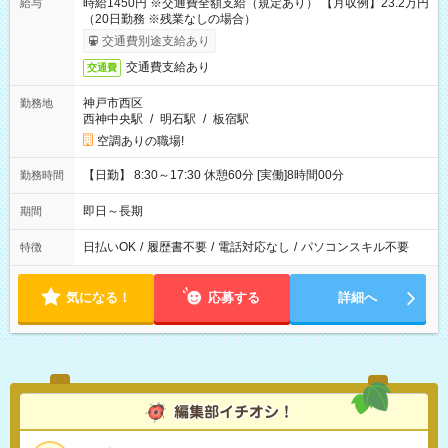
時給1450円 ※交通費全額支給（規定あり） 【月収例】23.2万円
給与
（20日勤務 ※残業なしの場合）
交通費別途支給あり
交通費支給あり
交通費
神戸市西区
勤務地
西神中央駅
/
明石駅
/
板宿駅
空調ありの職場!
【日勤】 8:30～17:30 休憩60分 [実働]8時間00分
勤務時間
即日～長期
期間
日払いOK
/
履歴書不要
/
電話対応なし
/
パソコンスキル不要
特徴
気になる！
応募する
詳細へ