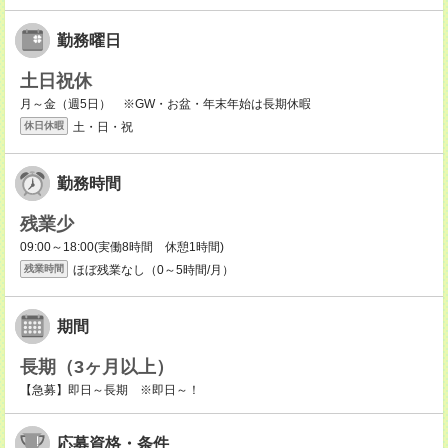
勤務曜日
土日祝休
月～金（週5日） ※GW・お盆・年末年始は長期休暇
土・日・祝
休日休暇
勤務時間
残業少
09:00～18:00(実働8時間 休憩1時間)
ほぼ残業なし（0～5時間/月）
残業時間
期間
長期（3ヶ月以上）
【急募】即日～長期 ※即日～！
応募資格・条件