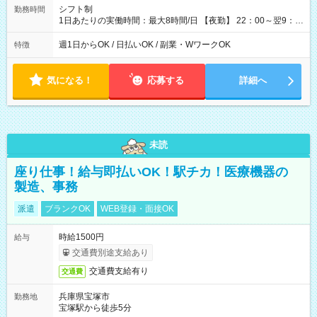
シフト制
勤務時間
1日あたりの実働時間：最大8時間/日 【夜勤】 22：00～翌9：
00 ※週1日～OK ／ 夜勤専従 ＊＊ 勤務時間例 ＊＊ ■22時か
ら翌7時 ■23時から翌8時 ■24時から翌9時 など ※上記の時間
週1日からOK / 日払いOK / 副業・WワークOK
特徴
内で8時間勤務（休憩1時間）ご利用者様により、時間は異なり
ます。 ※曜日固定（毎週同じ曜日での勤務となります）
気になる！
応募する
詳細へ
未読
座り仕事！給与即払いOK！駅チカ！医療機器の
製造、事務
派遣
ブランクOK
WEB登録・面接OK
時給1500円
給与
交通費別途支給あり
交通費支給有り
交通費
兵庫県宝塚市
勤務地
宝塚駅から徒歩5分