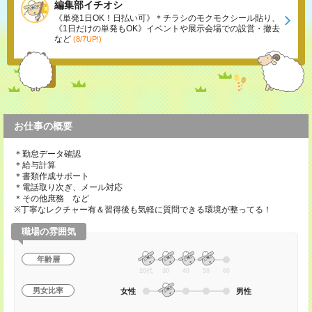
編集部イチオシ
《単発1日OK！日払い可》＊チラシのモクモクシール貼り、
《1日だけの単発もOK》イベントや展示会場での設営・撤去
など
(8/7UP!)
お仕事の概要
＊勤怠データ確認
＊給与計算
＊書類作成サポート
＊電話取り次ぎ、メール対応
＊その他庶務 など
※丁寧なレクチャー有＆習得後も気軽に質問できる環境が整ってる！
職場の雰囲気
年齢層
20代
30
40
50
60
男女比率
女性
男性