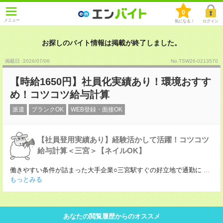
0
メニュー
気になる！
ログイン
お探しのバイト情報は掲載が終了しました。
掲載日 :2026
/
07
/
06
No.TSW26-0213570
【時給1650円】社員化実績あり！環境おすす
め！コツコツ給与計算
派遣
ブランクOK
WEB登録・面接OK
【社員登用実績あり】経験活かして活躍！コツコツ
給与計算＜三宮＞【ネイルOK】
働きやすい条件が詰まった大手企業○三宮駅すぐの好立地で通勤に
...
もっとみる
あなたの閲覧履歴からのオススメ