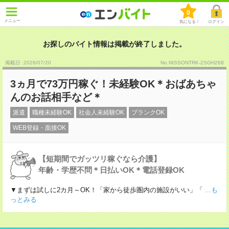
0
メニュー
気になる！
ログイン
お探しのバイト情報は掲載が終了しました。
掲載日 :2026
/
07
/
20
No.NISSONTRK-2SGH268
3ヵ月で73万円稼ぐ！未経験OK＊おばあちゃ
んのお話相手など＊
派遣
職種未経験OK
社会人未経験OK
ブランクOK
WEB登録・面接OK
【短期間でガッツリ稼ぐなら介護】
年齢・学歴不問＊日払いOK＊電話登録OK
▼まずは試しに2カ月～OK！「家から徒歩圏内の施設がいい」「
...も
っとみる