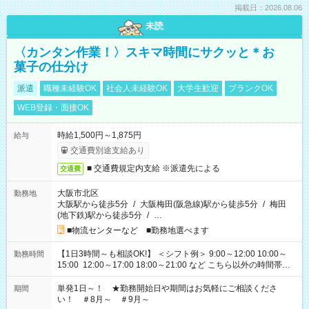
掲載日：2026.08.06
未読
〈カンタン作業！〉スキマ時間にサクッと＊お
菓子の仕分け
派遣
職種未経験OK
社会人未経験OK
大学生歓迎
ブランクOK
WEB登録・面接OK
時給1,500円～1,875円
給与
交通費別途支給あり
■ 交通費規定内支給 ※派遣先による
交通費
大阪市北区
勤務地
大阪駅から徒歩5分
/
大阪梅田(阪急線)駅から徒歩5分
/
梅田
(地下鉄)駅から徒歩5分
/
…
■物流センターなど ■勤務地選べます
【1日3時間～も相談OK!】 ＜シフト例＞ 9:00～12:00 10:00～
勤務時間
15:00 12:00～17:00 18:00～21:00 など こちら以外の時間帯も
お気軽にご相談ください！
単発1日～！ ★勤務開始日や期間はお気軽にご相談くださ
期間
い！ ＃8月～ ＃9月～