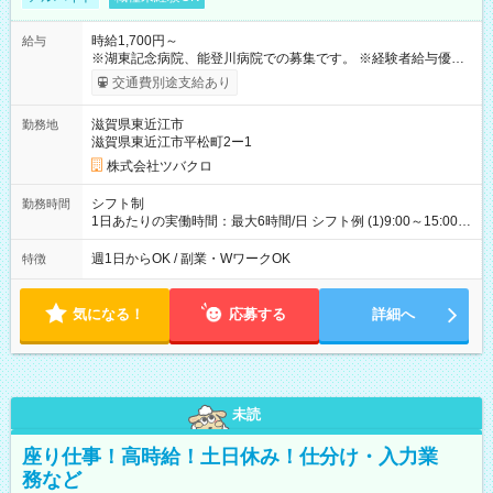
時給1,700円～
給与
※湖東記念病院、能登川病院での募集です。 ※経験者給与優遇
※経験・能力等を考慮の上、加給・優遇いたします。 ※残業代
交通費別途支給あり
は全額支給します。 ※交通費（最大600円／月） 【試用期間】
試用期間あり 試用期間の長さ：1ヶ月 雇用形態、給与は本採用
滋賀県東近江市
勤務地
時と同じです。
滋賀県東近江市平松町2ー1
株式会社ツバクロ
シフト制
勤務時間
1日あたりの実働時間：最大6時間/日 シフト例 (1)9:00～15:00
(2)9:00～16:00 上記以外の時間帯もご都合にあわせることが可
能です。 週2～5日 土日のお休みにも対応！
週1日からOK / 副業・WワークOK
特徴
気になる！
応募する
詳細へ
未読
座り仕事！高時給！土日休み！仕分け・入力業
務など