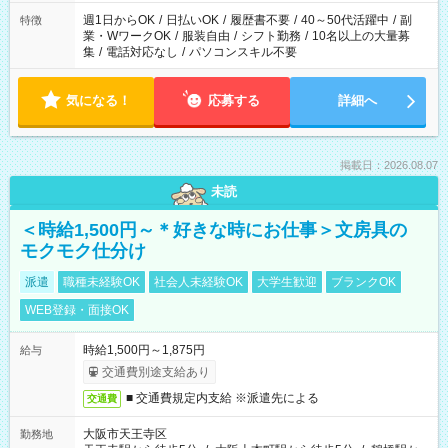
週1日からOK
/
日払いOK
/
履歴書不要
/
40～50代活躍中
/
副
特徴
業・WワークOK
/
服装自由
/
シフト勤務
/
10名以上の大量募
集
/
電話対応なし
/
パソコンスキル不要
気になる！
応募する
詳細へ
掲載日：2026.08.07
未読
＜時給1,500円～＊好きな時にお仕事＞文房具の
モクモク仕分け
派遣
職種未経験OK
社会人未経験OK
大学生歓迎
ブランクOK
WEB登録・面接OK
時給1,500円～1,875円
給与
交通費別途支給あり
■ 交通費規定内支給 ※派遣先による
交通費
大阪市天王寺区
勤務地