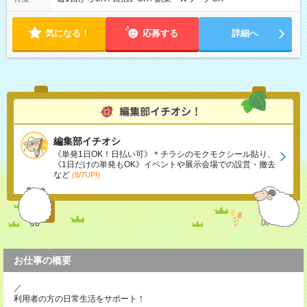
内で8時間勤務（休憩1時間）ご利用者様により、時間は異なり
ます。 ※曜日固定（毎週同じ曜日での勤務となります）
気になる！
応募する
詳細へ
編集部イチオシ
《単発1日OK！日払い可》＊チラシのモクモクシール貼り、
《1日だけの単発もOK》イベントや展示会場での設営・撤去
など
(8/7UP!)
お仕事の概要
／
利用者の方の日常生活をサポート！