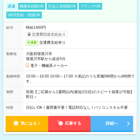
派遣
職種未経験OK
社会人未経験OK
ブランクOK
WEB登録・面接OK
時給1400円
給与
交通費別途支給あり
交通費支給有り
交通費
大阪府寝屋川市
勤務地
寝屋川市駅から徒歩5分
電子・機械系メーカー
10:00～16:00 10:00～17:00 ※表記のうち実働5時間から6時間で
勤務時間
す。
長期【ご応募から1週間以内(最短2日目)のスピード就業が可能】
期間
即日～
日払いOK
/
履歴書不要
/
電話対応なし
/
パソコンスキル不要
特徴
気になる！
応募する
詳細へ