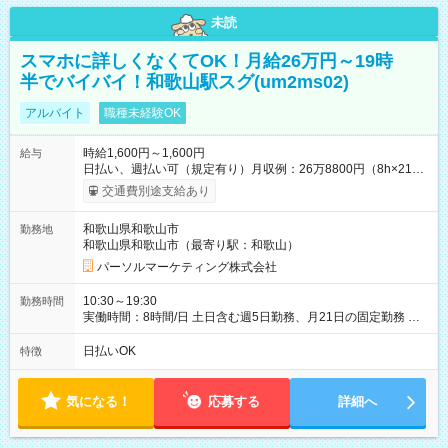
未読
スマホに詳しくなくてOK！月給26万円～19時
半でバイバイ！和歌山駅スグ(um2ms02)
アルバイト
職種未経験OK
時給1,600円～1,600円
給与
日払い、週払い可（規定有り）月収例：26万8800円（8h×21
日） 【試用期間】試用期間なし
交通費別途支給あり
和歌山県和歌山市
勤務地
和歌山県和歌山市（最寄り駅：和歌山）
パーソルマーケティング株式会社
10:30～19:30
勤務時間
実働時間：8時間/日 土日含む週5日勤務、月21日の固定勤務 ※
実働8h/休憩1h勤務、残業ほぼ無し（5h/月）
日払いOK
特徴
気になる！
応募する
詳細へ