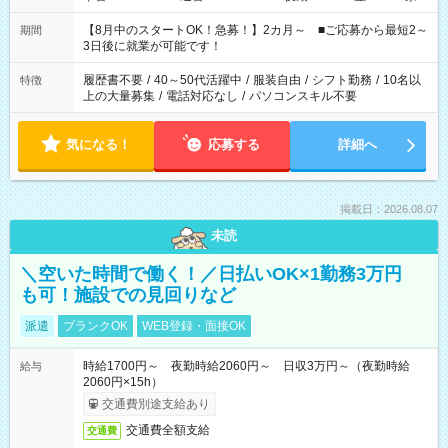
と休みを合わせたい」 「余裕を持って夕飯の準備がしたい」
「できれば残業はしたくない」 など、ご希望を教えてください
【8月中のスタートOK！急募！】2カ月～ ■ご応募から最短2～
期間
ね。 ※Wワーク希望の方へ 今ご覧のお仕事で希望する勤務時間
3日後に就業が可能です！
と、もう1つのお仕事の勤務時間。 合計で週40時間を超える場
合は応募できません。
履歴書不要
/
40～50代活躍中
/
服装自由
/
シフト勤務
/
10名以
特徴
上の大量募集
/
電話対応なし
/
パソコンスキル不要
気になる！
応募する
詳細へ
掲載日：2026.08.07
未読
＼空いた時間で働く！／日払いOK×1勤務3万円
も可！施設での見回りなど
派遣
ブランクOK
WEB登録・面接OK
時給1700円～ 夜勤時給2060円～ 日収3万円～（夜勤時給
給与
2060円×15h）
交通費別途支給あり
交通費全額支給
交通費