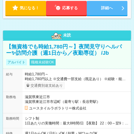
気になる！
応募する
詳細へ
未読
【無資格でも時給1,780円～】夜間見守りヘルパ
ー✨訪問介護（週1日から／夜勤専従） /Jb
アルバイト
職種未経験OK
時給1,780円～
給与
時給1,780円以上 ※交通費一部支給（既定あり） ※経験・能力を
考慮して決定します 【収入例】 週1回勤務の場合：1,780円×8時
交通費別途支給あり
間×4回=5万6,960円 週3回勤務の場合：1,780円×8時間×12回
=17万0,880円 【試用期間】試用期間あり 試用期間の長さ：2ヶ
滋賀県東近江市
勤務地
月 ※ 雇用形態と給与に、本採用時と異なる部分があります。 雇
滋賀県東近江市市辺町（最寄り駅：長谷野駅）
用形態：本採用時と同じです。 給与：時給 1,510円以上
ユースタイルラボラトリー株式会社
シフト制
勤務時間
1日あたりの実働時間：最大8時間/日 【夜勤】 22：00～翌9：
00 ※週1日～OK ／ 夜勤専従 ＊＊ 勤務時間例 ＊＊ ■22時か
ら翌7時 ■23時から翌8時 ■24時から翌9時 など ※上記の時間
週1日からOK / 日払いOK / 副業・WワークOK
特徴