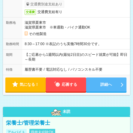
交通費別途支給あり
交通費支給有り
交通費
滋賀県栗東市
勤務地
滋賀県栗東市 ※車通勤・バイク通勤OK
その他製造
8:30～17:00 ※表記のうち実働7時間30分です。
勤務時間
【ご応募から1週間以内(最短2日目)のスピード就業が可能】即日
期間
～長期
履歴書不要
/
電話対応なし
/
パソコンスキル不要
特徴
気になる！
応募する
詳細へ
未読
栄養士/管理栄養士
アルバイト
職種未経験OK