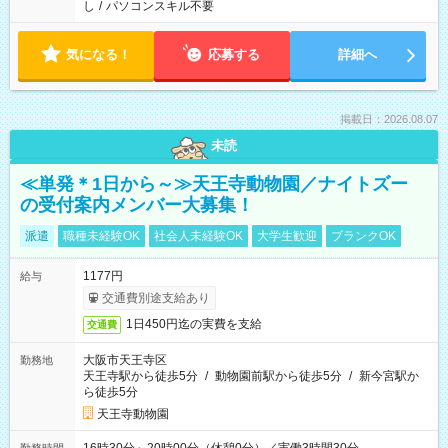
し
/
パソコンスキル不要
気になる！
応募する
詳細へ
掲載日：2026.08.07
未読
≪単発＊1日から～≫天王寺動物園／ナイトズー
の受付案内メンバー大募集！
派遣
職種未経験OK
社会人未経験OK
大学生歓迎
ブランクOK
1177円
給与
交通費別途支給あり
1日450円迄の実費を支給
交通費
大阪市天王寺区
勤務地
天王寺駅から徒歩5分
/
動物園前駅から徒歩5分
/
新今宮駅か
ら徒歩5分
天王寺動物園