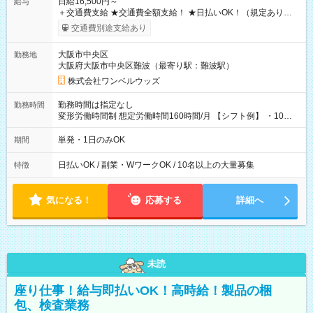
日給16,500円～
給与
＋交通費支給 ★交通費全額支給！ ★日払いOK！（規定あり） ┗
働いたその日に現金GET♪ お仕事後はコンビニATMから 日払
交通費別途支給あり
い分を引き落とせます！ 【試用期間】試用期間なし
大阪市中央区
勤務地
大阪府大阪市中央区難波（最寄り駅：難波駅）
株式会社ワンベルウッズ
勤務時間は指定なし
勤務時間
変形労働時間制 想定労働時間160時間/月 【シフト例】 ・10：
00～20：00
単発・1日のみOK
期間
日払いOK / 副業・WワークOK / 10名以上の大量募集
特徴
気になる！
応募する
詳細へ
未読
座り仕事！給与即払いOK！高時給！製品の梱
包、検査業務