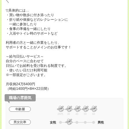
＼
▽具体的には…
・買い物や散歩に付き添ったり
・折り紙や体操などのレクレーションに
一緒に参加したり
・食事の準備を一緒にしたり
・入浴やトイレ時のサポートなど
利用者の方と一緒に作業をしたり、
サポートすることがメインのお仕事です！
～給与日払いサービス～
自分のペースに合わせて
日払いでお給料を受け取れる制度です。
・使いたい日だけ利用可能
※一部規定がございます。
月収例24万6400円
（時給1400円×8H×22日間）
職場の雰囲気
年齢層
20代
30
40
50
60
男女比率
女性
男性