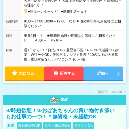
天王寺駅から徒歩5分
/
大阪上本町駅から徒歩5分
/
鶴橋駅か
ら徒歩5分
/
…
■物流センターなど ■勤務地選べます
9:00～17:00 10:00～19:00 など ■ 他の時間帯もお気軽にご相
勤務時間
談ください！
単発1日～！ ★勤務開始日や期間はお気軽にご相談くださ
期間
い！ ＃8月～ ＃9月～
週1日からOK
/
日払いOK
/
履歴書不要
/
40～50代活躍中
/
副
特徴
業・WワークOK
/
服装自由
/
シフト勤務
/
10名以上の大量募
集
/
電話対応なし
/
パソコンスキル不要
気になる！
応募する
詳細へ
掲載日：2026.08.02
未読
≪時短歓迎！≫おばあちゃんの買い物付き添い
もお仕事の一つ！＊無資格・未経験OK
派遣
職種未経験OK
社会人未経験OK
ブランクOK