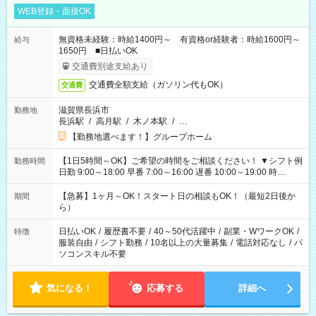
WEB登録・面接OK
無資格未経験：時給1400円～ 有資格or経験者：時給1600円～
給与
1650円 ■日払いOK
交通費別途支給あり
交通費全額支給（ガソリン代もOK）
交通費
滋賀県長浜市
勤務地
長浜駅
/
高月駅
/
木ノ本駅
/
…
【勤務地選べます！】グループホーム
【1日5時間～OK】ご希望の時間をご相談ください！ ▼シフト例
勤務時間
日勤 9:00～18:00 早番 7:00～16:00 遅番 10:00～19:00 時
短 10:00～15:00 上記はあくまで一例です。 「夕方までには帰
宅しておきたい」 「朝はゆっくりのスタートがいい」 「お昼の
【急募】1ヶ月～OK！スタート日の相談もOK！（最短2日後か
期間
時間を有効に使いたい」 など、ご希望があれば教えてください
ら）
ね。
日払いOK
/
履歴書不要
/
40～50代活躍中
/
副業・WワークOK
/
特徴
服装自由
/
シフト勤務
/
10名以上の大量募集
/
電話対応なし
/
パ
ソコンスキル不要
気になる！
応募する
詳細へ