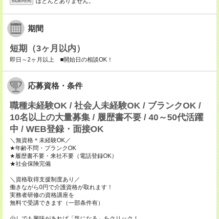
ほとんどありません。
残業時間
期間
短期（3ヶ月以内）
即日～2ヶ月以上 ■開始日の相談OK！
応募資格・条件
職種未経験OK / 社会人未経験OK / ブランクOK /
10名以上の大量募集 / 履歴書不要 / 40～50代活躍
中 / WEB登録・面接OK
＼無資格＊未経験OK／
★年齢不問・ブランクOK
★履歴書不要・来社不要（電話登録OK）
★社会保険完備
＼資格取得支援制度あり／
働きながら0円で介護資格が取れます！
実務者研修の資格講座を
無料で受講できます（一部条件有）
少しでも興味があれば「気になる」をクリック！