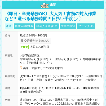
未読
《即日・単発勤務OK》大人気！書類の封入作業
など＊選べる勤務時間＊日払い手渡し〇
派遣
職種未経験OK
社会人未経験OK
大学生歓迎
ブランクOK
時給1284円～1605円
給与
交通費別途支給あり
上限1,000円/日
交通費
大阪市西淀川区
勤務地
御幣島駅から徒歩10分
/
千船駅から徒歩12分
/
尼崎(阪神線)駅
から【登録地】徒歩1分
/
…
兵庫・大阪エリアの物流倉庫内
(1)9:00～17:00※休憩1ｈ (2)17:30～21:30 (3)21:15～翌8:00※休
勤務時間
憩1ｈ 日勤・夕勤・夜勤からお選びいただけます！ ご希望に合
わせて働けるお仕事です(*^^*) 【その他選べる勤務時間】 8-17
時/9-17時/9-18時/10-18時/11-21時/18-22時/20-翌4時/21-翌5
■急募■ド短期1日だけOK☆ ■単発OK ■週1～OK！ ■短期勤務歓
期間
時/22-翌6時/0-翌8時 ご自身のご都合で選んで頂ける完全自由シ
迎 ■長期勤務歓迎
フト！
週1日からOK
/
日払いOK
/
履歴書不要
/
40～50代活躍中
/
副
特徴
業・WワークOK
/
服装自由
/
10名以上の大量募集
/
電話対応な