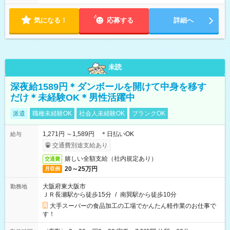
気になる！
応募する
詳細へ
未読
深夜給1589円＊ダンボールを開けて中身を移す
だけ＊未経験OK＊男性活躍中
派遣
職種未経験OK
社会人未経験OK
ブランクOK
1,271円 ～1,589円 ＊日払いOK
給与
交通費別途支給あり
嬉しい全額支給（社内規定あり）
交通費
20～25万円
月収例
大阪府東大阪市
勤務地
ＪＲ長瀬駅から徒歩15分
/
南巽駅から徒歩10分
大手スーパーの食品加工の工場でかんたん軽作業のお仕事で
す！