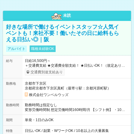
未読
好きな場所で働けるイベントスタッフ☆人気イ
ベントも！来社不要！働いたその日に給料もら
える日払い◎｜阪
アルバイト
職種未経験OK
日給16,500円～
給与
＋交通費支給 ★交通費全額支給！ ★日払いOK！（規定あり） ┗
働いたその日に現金GET♪ お仕事後はコンビニATMから 日払
交通費別途支給あり
い分を引き落とせます！ 【試用期間】試用期間なし
京都市下京区
勤務地
京都府京都市下京区真町（最寄り駅：京都河原町駅）
株式会社ワンベルウッズ
勤務時間は指定なし
勤務時間
変形労働時間制 想定労働時間160時間/月 【シフト例】 ・10：
00～20：00
単発・1日のみOK
期間
日払いOK / 副業・WワークOK / 10名以上の大量募集
特徴