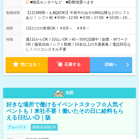
■物流センターなど ■勤務地選べます
【1日3時間～も相談OK!】午前中のみや18時以降などのシフト
勤務時間
あり！ シフト例 ▼9:00～12:00 ▼9:00～17:00 ▼10:00～19:00
▼18:00～21:00
1日だけの単発OK！＃8月～ ＃9月～
期間
週1日からOK
/
日払いOK
/
40～50代活躍中
/
副業・Wワーク
特徴
OK
/
服装自由
/
シフト勤務
/
10名以上の大量募集
/
電話対応な
し
/
パソコンスキル不要
気になる！
応募する
詳細へ
未読
好きな場所で働けるイベントスタッフ☆人気イ
ベントも！来社不要！働いたその日に給料もら
える日払い◎｜阪
アルバイト
職種未経験OK