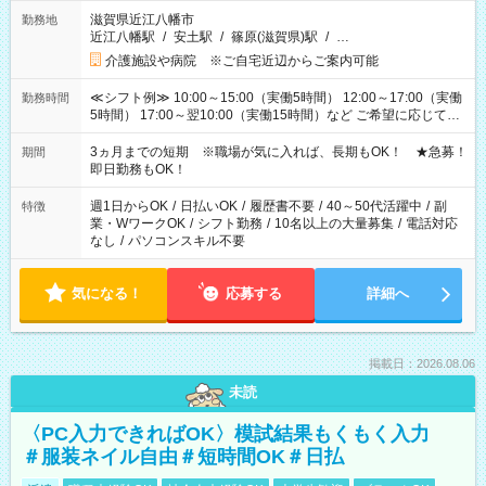
滋賀県近江八幡市
勤務地
近江八幡駅
/
安土駅
/
篠原(滋賀県)駅
/
…
介護施設や病院 ※ご自宅近辺からご案内可能
≪シフト例≫ 10:00～15:00（実働5時間） 12:00～17:00（実働
勤務時間
5時間） 17:00～翌10:00（実働15時間）など ご希望に応じて、
働く時間は調整できます！ お気軽に担当へ相談ください！
3ヵ月までの短期 ※職場が気に入れば、長期もOK！ ★急募！
期間
即日勤務もOK！
週1日からOK
/
日払いOK
/
履歴書不要
/
40～50代活躍中
/
副
特徴
業・WワークOK
/
シフト勤務
/
10名以上の大量募集
/
電話対応
なし
/
パソコンスキル不要
気になる！
応募する
詳細へ
掲載日：2026.08.06
未読
〈PC入力できればOK〉模試結果もくもく入力
＃服装ネイル自由＃短時間OK＃日払