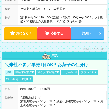
16時30分～20時00分（休憩0分）／実働3時間30分
勤務時間
≪短期＊単発≫ 8・9・10月限定！
期間
週1日からOK
/
40～50代活躍中
/
副業・WワークOK
/
シフト勤
特徴
務
/
10名以上の大量募集
/
パソコンスキル不要
気になる！
応募する
詳細へ
掲載日：2026.08.04
未読
＼来社不要／単発1日OK＊お菓子の仕分け
派遣
職種未経験OK
社会人未経験OK
大学生歓迎
ブランクOK
WEB登録・面接OK
時給1,500円～1,875円
給与
兵庫県加古川市
勤務地
加古川駅からバイク・車
/
別府(兵庫県)駅からバイク・車
/
尾
上の松駅からバイク・車
/
…