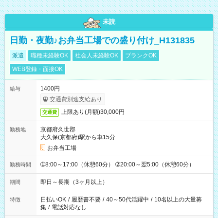
未読
日勤・夜勤♪お弁当工場での盛り付け_H131835
派遣
職種未経験OK
社会人未経験OK
ブランクOK
WEB登録・面接OK
1400円
給与
交通費別途支給あり
上限あり(月額)30,000円
交通費
京都府久世郡
勤務地
大久保(京都府)駅から車15分
お弁当工場
➀8:00～17:00（休憩60分） ➁20:00～翌5:00（休憩60分）
勤務時間
即日～長期（3ヶ月以上）
期間
日払いOK
/
履歴書不要
/
40～50代活躍中
/
10名以上の大量募
特徴
集
/
電話対応なし