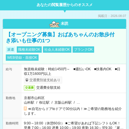
あなたの閲覧履歴からのオススメ
掲載日：2026.08.07
未読
【オープニング募集】おばあちゃんのお散歩付
き添いも仕事の1つ
派遣
職種未経験OK
社会人未経験OK
ブランクOK
WEB登録・面接OK
無資格未経験：時給1450円～ ■週払いOK ■扶養内OK ■日
給与
収1万1600円以上
交通費別途支給あり
交通費全額支給
交通費
京都市山科区
勤務地
山科駅
/
椥辻駅
/
京阪山科駅
/
…
≪自宅からドアtoドアで30分以内！≫ご希望の勤務地を紹介
します。
9:00～18:00（休憩60分） ■ご希望があれば下記シフトもOK！
勤務時間
早番 7:00～16:00 遅番 10:00～19:00 夜勤 16:30～翌9:30 「家族