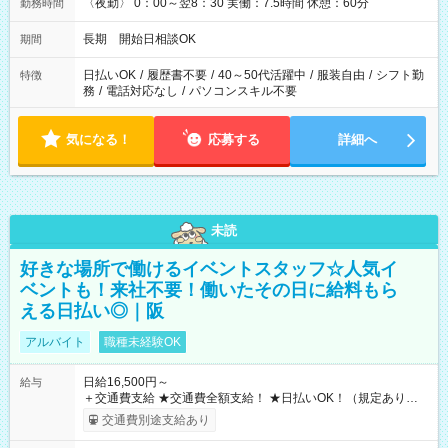
〈夜勤〉 0：00～翌8：30 実働：7.5時間 休憩：60分
勤務時間
長期 開始日相談OK
期間
日払いOK
/
履歴書不要
/
40～50代活躍中
/
服装自由
/
シフト勤
特徴
務
/
電話対応なし
/
パソコンスキル不要
気になる！
応募する
詳細へ
未読
好きな場所で働けるイベントスタッフ☆人気イ
ベントも！来社不要！働いたその日に給料もら
える日払い◎｜阪
アルバイト
職種未経験OK
日給16,500円～
給与
＋交通費支給 ★交通費全額支給！ ★日払いOK！（規定あり） ┗
働いたその日に現金GET♪ お仕事後はコンビニATMから 日払
交通費別途支給あり
い分を引き落とせます！ 【試用期間】試用期間なし