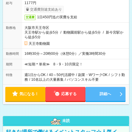
1177円
給与
交通費別途支給あり
1日450円迄の実費を支給
交通費
大阪市天王寺区
勤務地
天王寺駅から徒歩5分
/
動物園前駅から徒歩5分
/
新今宮駅か
ら徒歩5分
天王寺動物園
16時30分～20時00分（休憩0分）／実働3時間30分
勤務時間
≪短期＊単発≫ 8・9・10月限定！
期間
週1日からOK
/
40～50代活躍中
/
副業・WワークOK
/
シフト勤
特徴
務
/
10名以上の大量募集
/
パソコンスキル不要
気になる！
応募する
詳細へ
未読