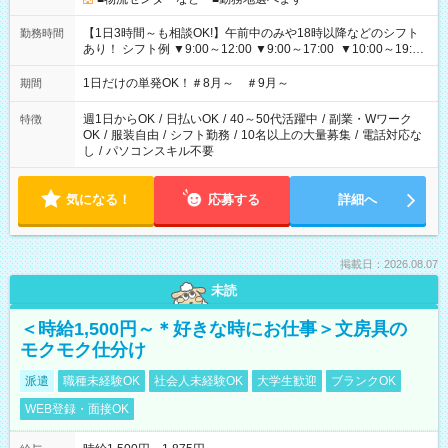
【1日3時間～も相談OK!】午前中のみや18時以降などのシフト
勤務時間
あり！ シフト例 ▼9:00～12:00 ▼9:00～17:00 ▼10:00～19:00
▼18:00～21:00
1日だけの単発OK！＃8月～ ＃9月～
期間
週1日からOK
/
日払いOK
/
40～50代活躍中
/
副業・Wワーク
特徴
OK
/
服装自由
/
シフト勤務
/
10名以上の大量募集
/
電話対応な
し
/
パソコンスキル不要
気になる！
応募する
詳細へ
掲載日：2026.08.07
未読
＜時給1,500円～＊好きな時にお仕事＞文房具の
モクモク仕分け
派遣
職種未経験OK
社会人未経験OK
大学生歓迎
ブランクOK
WEB登録・面接OK