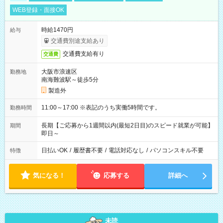
WEB登録・面接OK
時給1470円
給与
交通費別途支給あり
交通費支給有り
交通費
大阪市浪速区
勤務地
南海難波駅～徒歩5分
製造外
11:00～17:00 ※表記のうち実働5時間です。
勤務時間
長期【ご応募から1週間以内(最短2日目)のスピード就業が可能】
期間
即日～
日払いOK
/
履歴書不要
/
電話対応なし
/
パソコンスキル不要
特徴
気になる！
応募する
詳細へ
未読