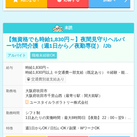
未読
【無資格でも時給1,830円～】夜間見守りヘルパ
ー✨訪問介護（週1日から／夜勤専従） /Jb
アルバイト
職種未経験OK
時給1,830円～
給与
時給1,830円以上 ※交通費一部支給（既定あり） ※経験・能力を
考慮して決定します 【収入例】 週1回勤務の場合：1,830円×8時
交通費別途支給あり
間×4回=5万8,560円 週3回勤務の場合：1,830円×8時間×12回
=17万5,680円 【試用期間】試用期間あり 試用期間の長さ：2ヶ
大阪府吹田市
勤務地
月 ※ 雇用形態と給与に、本採用時と異なる部分があります。 雇
大阪府吹田市千里山西（最寄り駅：関大前駅）
用形態：本採用時と同じです。 給与：時給 1,610円以上
ユースタイルラボラトリー株式会社
シフト制
勤務時間
1日あたりの実働時間：最大8時間/日 【夜勤】 22：00～翌9：
00 ※週1日～OK ／ 夜勤専従 ＊＊ 勤務時間例 ＊＊ ■22時か
ら翌7時 ■23時から翌8時 ■24時から翌9時 など ※上記の時間
週1日からOK / 日払いOK / 副業・WワークOK
特徴
内で8時間勤務（休憩1時間）ご利用者様により、時間は異なり