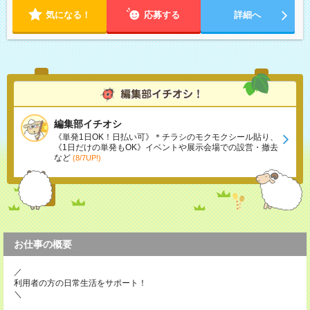
ます。 ※曜日固定（毎週同じ曜日での勤務となります）
気になる！
応募する
詳細へ
編集部イチオシ
《単発1日OK！日払い可》＊チラシのモクモクシール貼り、
《1日だけの単発もOK》イベントや展示会場での設営・撤去
など
(8/7UP!)
お仕事の概要
／
利用者の方の日常生活をサポート！
＼