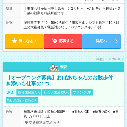
い」 「余裕を持って夕飯の準備がしたい」 「できれば残業はし
たくない」 など、ご希望を教えてくださいね。 ※Wワーク希望
【現在も積極採用中！急募！】2カ月～ ■ご応募から最短2～3
期間
の方へ 今ご覧のお仕事で希望する勤務時間と、もう1つのお仕事
日後の就業も相談可能です！
の勤務時間。 合計で週40時間を超える場合は応募できません。
履歴書不要
/
40～50代活躍中
/
服装自由
/
シフト勤務
/
10名以
特徴
上の大量募集
/
電話対応なし
/
パソコンスキル不要
気になる！
応募する
詳細へ
掲載日：2026.08.06
未読
【オープニング募集】おばあちゃんのお散歩付
き添いも仕事の1つ
派遣
職種未経験OK
社会人未経験OK
ブランクOK
WEB登録・面接OK
無資格未経験：時給1400円～ ■週払いOK ■扶養内OK ■日
給与
収1万1200円以上
交通費別途支給あり