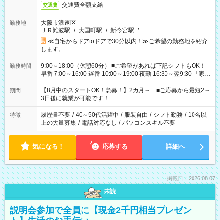
交通費全額支給
交通費
大阪市浪速区
勤務地
ＪＲ難波駅
/
大国町駅
/
新今宮駅
/
…
≪自宅からドアtoドアで30分以内！≫ご希望の勤務地を紹介
します。
9:00～18:00（休憩60分） ■ご希望があれば下記シフトもOK！
勤務時間
早番 7:00～16:00 遅番 10:00～19:00 夜勤 16:30～翌9:30 「家族
と休みを合わせたい」 「余裕を持って夕飯の準備がしたい」
「できれば残業はしたくない」 など、ご希望を教えてください
【8月中のスタートOK！急募！】2カ月～ ■ご応募から最短2～
期間
ね。 ※Wワーク希望の方へ 今ご覧のお仕事で希望する勤務時間
3日後に就業が可能です！
と、もう1つのお仕事の勤務時間。 合計で週40時間を超える場
合は応募できません。
履歴書不要
/
40～50代活躍中
/
服装自由
/
シフト勤務
/
10名以
特徴
上の大量募集
/
電話対応なし
/
パソコンスキル不要
気になる！
応募する
詳細へ
掲載日：2026.08.07
未読
説明会参加で全員に【現金2千円相当プレゼン