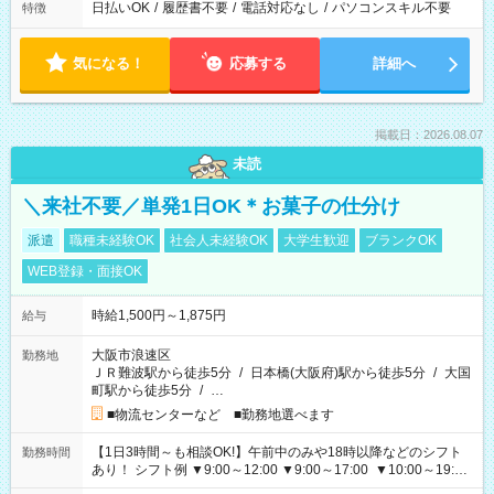
日払いOK
/
履歴書不要
/
電話対応なし
/
パソコンスキル不要
特徴
気になる！
応募する
詳細へ
掲載日：2026.08.07
未読
＼来社不要／単発1日OK＊お菓子の仕分け
派遣
職種未経験OK
社会人未経験OK
大学生歓迎
ブランクOK
WEB登録・面接OK
時給1,500円～1,875円
給与
大阪市浪速区
勤務地
ＪＲ難波駅から徒歩5分
/
日本橋(大阪府)駅から徒歩5分
/
大国
町駅から徒歩5分
/
…
■物流センターなど ■勤務地選べます
【1日3時間～も相談OK!】午前中のみや18時以降などのシフト
勤務時間
あり！ シフト例 ▼9:00～12:00 ▼9:00～17:00 ▼10:00～19:00
▼18:00～21:00