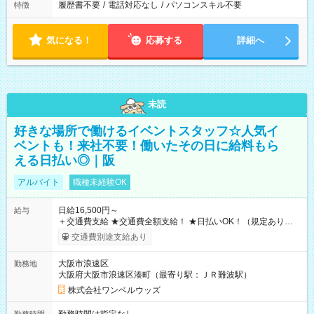
履歴書不要
/
電話対応なし
/
パソコンスキル不要
特徴
気になる！
応募する
詳細へ
未読
好きな場所で働けるイベントスタッフ☆人気イ
ベントも！来社不要！働いたその日に給料もら
える日払い◎｜阪
アルバイト
職種未経験OK
日給16,500円～
給与
＋交通費支給 ★交通費全額支給！ ★日払いOK！（規定あり） ┗
働いたその日に現金GET♪ お仕事後はコンビニATMから 日払
交通費別途支給あり
い分を引き落とせます！ 【試用期間】試用期間なし
大阪市浪速区
勤務地
大阪府大阪市浪速区湊町（最寄り駅：ＪＲ難波駅）
株式会社ワンベルウッズ