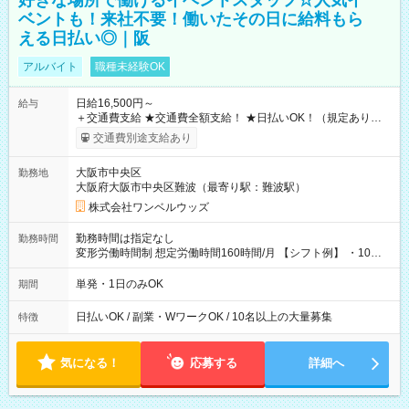
好きな場所で働けるイベントスタッフ☆人気イ
ベントも！来社不要！働いたその日に給料もら
える日払い◎｜阪
アルバイト
職種未経験OK
日給16,500円～
給与
＋交通費支給 ★交通費全額支給！ ★日払いOK！（規定あり） ┗
働いたその日に現金GET♪ お仕事後はコンビニATMから 日払
交通費別途支給あり
い分を引き落とせます！ 【試用期間】試用期間なし
大阪市中央区
勤務地
大阪府大阪市中央区難波（最寄り駅：難波駅）
株式会社ワンベルウッズ
勤務時間は指定なし
勤務時間
変形労働時間制 想定労働時間160時間/月 【シフト例】 ・10：
00～20：00
単発・1日のみOK
期間
日払いOK / 副業・WワークOK / 10名以上の大量募集
特徴
気になる！
応募する
詳細へ