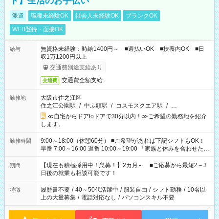
ト】生活のお手伝い
派遣
職種未経験OK
社会人未経験OK
ブランクOK
WEB登録・面接OK
無資格未経験：時給1400円～ ■週払いOK ■扶養内OK ■日
給与
収1万1200円以上
交通費別途支給あり
交通費全額支給
交通費
大阪市住之江区
勤務地
住之江公園駅
/
中ふ頭駅
/
コスモスクエア駅
/
…
≪自宅からドアtoドアで30分以内！≫ご希望の勤務地を紹介
します。
9:00～18:00（休憩60分） ■ご希望があれば下記シフトもOK！
勤務時間
早番 7:00～16:00 遅番 10:00～19:00 「家族と休みを合わせた
い」 「余裕を持って夕飯の準備がしたい」 「できれば残業はし
たくない」 など、ご希望を教えてくださいね。 ※Wワーク希望
【現在も積極採用中！急募！】2カ月～ ■ご応募から最短2～3
期間
の方へ 今ご覧のお仕事で希望する勤務時間と、もう1つのお仕事
日後の就業も相談可能です！
の勤務時間。 合計で週40時間を超える場合は応募できません。
履歴書不要
/
40～50代活躍中
/
服装自由
/
シフト勤務
/
10名以
特徴
上の大量募集
/
電話対応なし
/
パソコンスキル不要