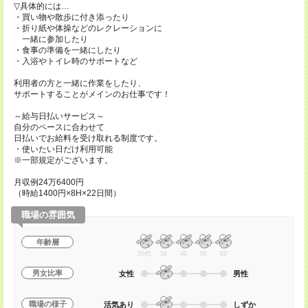
▽具体的には…
・買い物や散歩に付き添ったり
・折り紙や体操などのレクレーションに
一緒に参加したり
・食事の準備を一緒にしたり
・入浴やトイレ時のサポートなど
利用者の方と一緒に作業をしたり、
サポートすることがメインのお仕事です！
～給与日払いサービス～
自分のペースに合わせて
日払いでお給料を受け取れる制度です。
・使いたい日だけ利用可能
※一部規定がございます。
月収例24万6400円
（時給1400円×8H×22日間）
職場の雰囲気
年齢層
20代
30
40
50
60
男女比率
女性
男性
職場の様子
活気あり
しずか