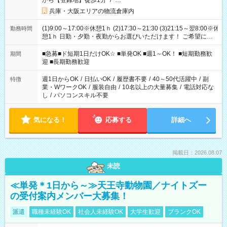
から【登録地】徒歩1分
/
…
兵庫・大阪エリアの物流倉庫内
(1)9:00～17:00※休憩1ｈ (2)17:30～21:30 (3)21:15～翌8:00※休
勤務時間
憩1ｈ 日勤・夕勤・夜勤からお選びいただけます！ ご希望に合
わせて働けるお仕事です(*^^*) 【その他選べる勤務時間】 8-17
時/9-17時/9-18時/10-18時/11-21時/18-22時/20-翌4時/21-翌5
■急募■ド短期1日だけOK☆ ■単発OK ■週1～OK！ ■短期勤務歓
期間
時/22-翌6時/0-翌8時 ご自身のご都合で選んで頂ける完全自由シ
迎 ■長期勤務歓迎
フト！
週1日からOK
/
日払いOK
/
履歴書不要
/
40～50代活躍中
/
副
特徴
業・WワークOK
/
服装自由
/
10名以上の大量募集
/
電話対応な
し
/
パソコンスキル不要
気になる！
応募する
詳細へ
掲載日：2026.08.07
未読
≪単発＊1日から～≫天王寺動物園／ナイトズー
の受付案内メンバー大募集！
派遣
職種未経験OK
社会人未経験OK
大学生歓迎
ブランクOK