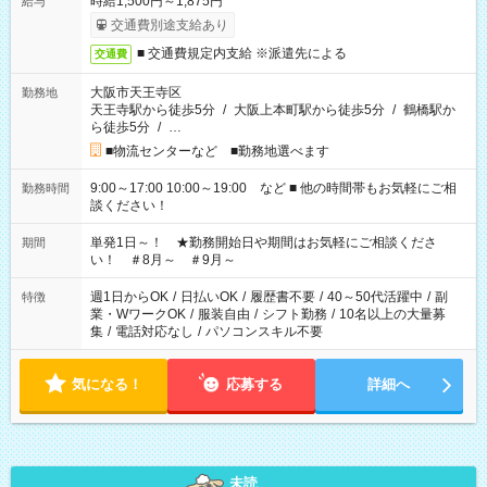
時給1,500円～1,875円
給与
交通費別途支給あり
■ 交通費規定内支給 ※派遣先による
交通費
大阪市天王寺区
勤務地
天王寺駅から徒歩5分
/
大阪上本町駅から徒歩5分
/
鶴橋駅か
ら徒歩5分
/
…
■物流センターなど ■勤務地選べます
9:00～17:00 10:00～19:00 など ■ 他の時間帯もお気軽にご相
勤務時間
談ください！
単発1日～！ ★勤務開始日や期間はお気軽にご相談くださ
期間
い！ ＃8月～ ＃9月～
週1日からOK
/
日払いOK
/
履歴書不要
/
40～50代活躍中
/
副
特徴
業・WワークOK
/
服装自由
/
シフト勤務
/
10名以上の大量募
集
/
電話対応なし
/
パソコンスキル不要
気になる！
応募する
詳細へ
未読