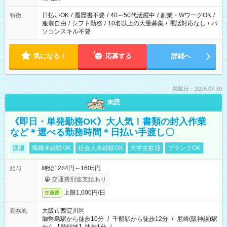
日払いOK
/
履歴書不要
/
40～50代活躍中
/
副業・WワークOK
/
特徴
服装自由
/
シフト勤務
/
10名以上の大量募集
/
電話対応なし
/
パ
ソコンスキル不要
気になる！
応募する
詳細へ
掲載日：2026.07.30
未読
《即日・単発勤務OK》大人気！書類の封入作業
など＊選べる勤務時間＊日払い手渡し〇
派遣
職種未経験OK
社会人未経験OK
大学生歓迎
ブランクOK
時給1284円～1605円
給与
交通費別途支給あり
上限1,000円/日
交通費
大阪市西淀川区
勤務地
御幣島駅から徒歩10分
/
千船駅から徒歩12分
/
尼崎(阪神線)駅