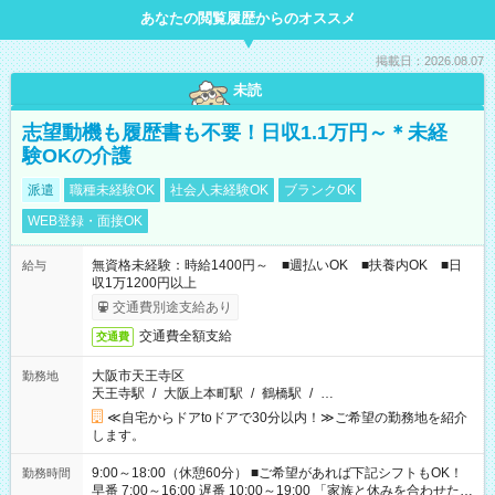
あなたの閲覧履歴からのオススメ
掲載日：2026.08.07
未読
志望動機も履歴書も不要！日収1.1万円～＊未経
験OKの介護
派遣
職種未経験OK
社会人未経験OK
ブランクOK
WEB登録・面接OK
無資格未経験：時給1400円～ ■週払いOK ■扶養内OK ■日
給与
収1万1200円以上
交通費別途支給あり
交通費全額支給
交通費
大阪市天王寺区
勤務地
天王寺駅
/
大阪上本町駅
/
鶴橋駅
/
…
≪自宅からドアtoドアで30分以内！≫ご希望の勤務地を紹介
します。
9:00～18:00（休憩60分） ■ご希望があれば下記シフトもOK！
勤務時間
早番 7:00～16:00 遅番 10:00～19:00 「家族と休みを合わせた