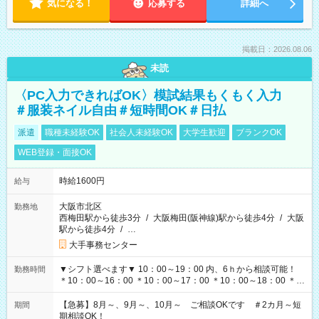
気になる！
応募する
詳細へ
掲載日：2026.08.06
未読
〈PC入力できればOK〉模試結果もくもく入力
＃服装ネイル自由＃短時間OK＃日払
派遣
職種未経験OK
社会人未経験OK
大学生歓迎
ブランクOK
WEB登録・面接OK
時給1600円
給与
大阪市北区
勤務地
西梅田駅から徒歩3分
/
大阪梅田(阪神線)駅から徒歩4分
/
大阪
駅から徒歩4分
/
…
大手事務センター
▼シフト選べます▼ 10：00～19：00 内、6ｈから相談可能！
勤務時間
＊10：00～16：00 ＊10：00～17：00 ＊10：00～18：00 ＊
11：00～19：00 ＊12：00～19：00 ＊13：00～19：00
【急募】8月～、9月～、10月～ ご相談OKです ＃2カ月～短
期間
期相談OK！