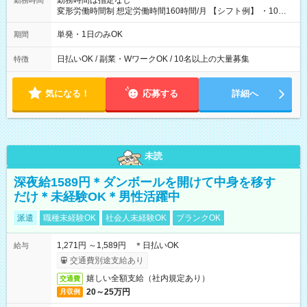
勤務時間は指定なし
勤務時間
変形労働時間制 想定労働時間160時間/月 【シフト例】 ・10：
00～20：00
単発・1日のみOK
期間
日払いOK / 副業・WワークOK / 10名以上の大量募集
特徴
気になる！
応募する
詳細へ
未読
深夜給1589円＊ダンボールを開けて中身を移す
だけ＊未経験OK＊男性活躍中
派遣
職種未経験OK
社会人未経験OK
ブランクOK
1,271円 ～1,589円 ＊日払いOK
給与
交通費別途支給あり
嬉しい全額支給（社内規定あり）
交通費
20～25万円
月収例