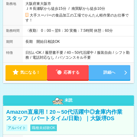
大阪府東大阪市
勤務地
ＪＲ長瀬駅から徒歩15分
/
南巽駅から徒歩10分
大手スーパーの食品加工の工場でかんたん軽作業のお仕事で
す！
〈夜勤〉 0：00～翌8：30 実働：7.5時間 休憩：60分
勤務時間
長期 開始日相談OK
期間
日払いOK
/
履歴書不要
/
40～50代活躍中
/
服装自由
/
シフト勤
特徴
務
/
電話対応なし
/
パソコンスキル不要
気になる！
応募する
詳細へ
未読
Amazon直雇用！20～50代活躍中◎倉庫内作業
スタッフ（パートタイム/日勤）｜大阪堺DS
アルバイト
職種未経験OK