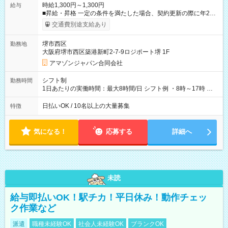
時給1,300円～1,300円
給与
■昇給・昇格 一定の条件を満たした場合、契約更新の際に年2回
まで昇給の機会があります。 ■正社員登用制度あり ※月末締/翌
交通費別途支給あり
月25日支払い ※時間外手当、別途支給 ※深夜割増賃金 (22:00～
翌5:00までは時給が25%UPします) ☆給与前払い制度有！
堺市西区
勤務地
☆Amazon直雇用で安定して働けます！ 【試用期間】試用期間
大阪府堺市西区築港新町2-7-9ロジポート堺 1F
あり 試用期間の長さ：1週間 雇用形態、給与は本採用時と同じ
です。
アマゾンジャパン合同会社
シフト制
勤務時間
1日あたりの実働時間：最大8時間/日 シフト例 ・8時～17時 ・
12時～21時
日払いOK / 10名以上の大量募集
特徴
気になる！
応募する
詳細へ
未読
給与即払いOK！駅チカ！平日休み！動作チェッ
ク作業など
派遣
職種未経験OK
社会人未経験OK
ブランクOK