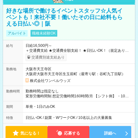
好きな場所で働けるイベントスタッフ☆人気イ
ベントも！来社不要！働いたその日に給料もら
える日払い◎｜阪
アルバイト
職種未経験OK
日給16,500円～
給与
＋交通費支給 ★交通費全額支給！ ★日払いOK！（規定あり） ┗
働いたその日に現金GET♪ お仕事後はコンビニATMから 日払
交通費別途支給あり
い分を引き落とせます！ 【試用期間】試用期間なし
大阪市天王寺区
勤務地
大阪府大阪市天王寺区生玉前町（最寄り駅：谷町九丁目駅）
株式会社ワンベルウッズ
勤務時間は指定なし
勤務時間
変形労働時間制 想定労働時間160時間/月 【シフト例】 ・10：
00～20：00
単発・1日のみOK
期間
日払いOK / 副業・WワークOK / 10名以上の大量募集
特徴
気になる！
応募する
詳細へ