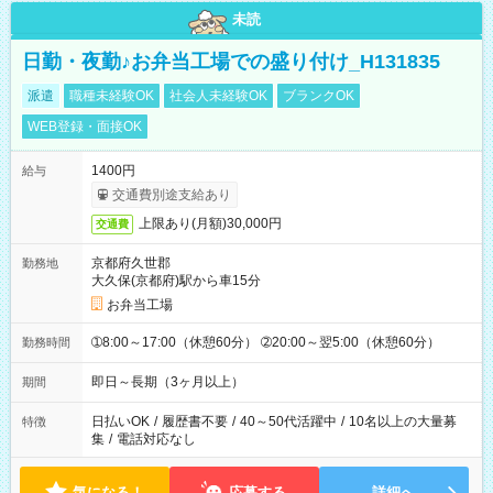
未読
日勤・夜勤♪お弁当工場での盛り付け_H131835
派遣
職種未経験OK
社会人未経験OK
ブランクOK
WEB登録・面接OK
1400円
給与
交通費別途支給あり
上限あり(月額)30,000円
交通費
京都府久世郡
勤務地
大久保(京都府)駅から車15分
お弁当工場
➀8:00～17:00（休憩60分） ➁20:00～翌5:00（休憩60分）
勤務時間
即日～長期（3ヶ月以上）
期間
日払いOK
/
履歴書不要
/
40～50代活躍中
/
10名以上の大量募
特徴
集
/
電話対応なし
気になる！
応募する
詳細へ