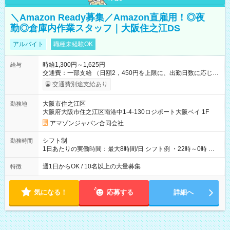
＼Amazon Ready募集／Amazon直雇用！◎夜
勤◎倉庫内作業スタッフ｜大阪住之江DS
アルバイト
職種未経験OK
時給1,300円～1,625円
給与
交通費：一部支給 （日額2，450円を上限に、出勤日数に応じて
実費支給） ※22:00～翌5:00までは時給25%UP！ ■給与前払い
交通費別途支給あり
制度あり ※前払い額の上限あり、手数料無料（Amazon負担）
そのほか所定の条件が適用されます 【試用期間】試用期間なし
大阪市住之江区
勤務地
大阪府大阪市住之江区南港中1-4-130ロジポート大阪ベイ 1F
アマゾンジャパン合同会社
シフト制
勤務時間
1日あたりの実働時間：最大8時間/日 シフト例 ・22時～0時 入
社後、就業可能シフトをご確認の上、申請してください。
週1日からOK / 10名以上の大量募集
特徴
気になる！
応募する
詳細へ