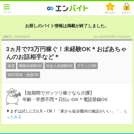
0
メニュー
気になる！
ログイン
お探しのバイト情報は掲載が終了しました。
掲載日 :2026
/
08
/
04
No.NISSONTRK-2SGH121
3ヵ月で73万円稼ぐ！未経験OK＊おばあちゃ
んのお話相手など＊
派遣
職種未経験OK
社会人未経験OK
ブランクOK
WEB登録・面接OK
【短期間でガッツリ稼ぐなら介護】
年齢・学歴不問＊日払いOK＊電話登録OK
▼まずは試しに2カ月～OK！「家から徒歩圏内の施設がいい」「
...も
っとみる