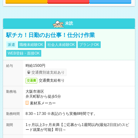
未読
駅チカ！日勤のお仕事！仕分け作業
派遣
職種未経験OK
社会人未経験OK
ブランクOK
WEB登録・面接OK
時給1500円
給与
交通費別途支給あり
交通費支給有り
交通費
大阪市港区
勤務地
弁天町駅から徒歩5分
素材系メーカー
8:30～17:30 ※表記のうち実働8時間です。
勤務時間
1ヶ月以上3ヶ月未満【ご応募から1週間以内(最短2日目)のスピ
期間
ード就業が可能】即日～