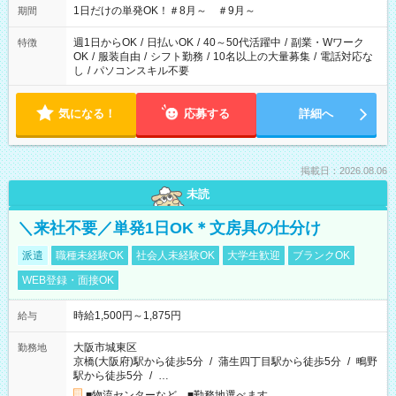
1日だけの単発OK！＃8月～ ＃9月～
期間
週1日からOK
/
日払いOK
/
40～50代活躍中
/
副業・Wワーク
特徴
OK
/
服装自由
/
シフト勤務
/
10名以上の大量募集
/
電話対応な
し
/
パソコンスキル不要
気になる！
応募する
詳細へ
掲載日：2026.08.06
未読
＼来社不要／単発1日OK＊文房具の仕分け
派遣
職種未経験OK
社会人未経験OK
大学生歓迎
ブランクOK
WEB登録・面接OK
時給1,500円～1,875円
給与
大阪市城東区
勤務地
京橋(大阪府)駅から徒歩5分
/
蒲生四丁目駅から徒歩5分
/
鴫野
駅から徒歩5分
/
…
■物流センターなど ■勤務地選べます