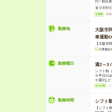
円 / 初任
交通費別
全額
交通費
勤務地
大阪市
車通勤O
【大阪市
介護施設
勤務曜日
週2～3 
シフト制
※平日のみ
※週3など
シ
休日休暇
勤務時間
シフト勤
【シフト