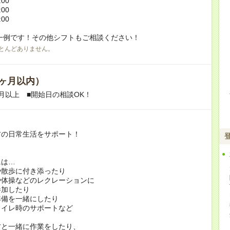
:00
:00
:00
一例です！その他シフトもご相談ください！
とんどありません。
ヶ月以内）
月以上 ■開始日の相談OK！
方の日常生活をサポート！
には…
や散歩に付き添ったり
や体操などのレクレーションに
加したり
準備を一緒にしたり
トイレ時のサポートなど
方と一緒に作業をしたり、