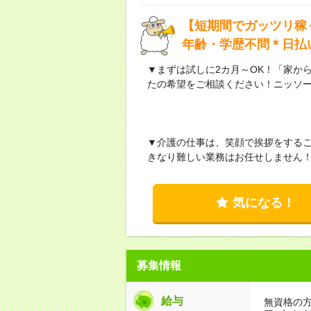
【短期間でガッツリ稼
年齢・学歴不問＊日払
▼まずは試しに2カ月～OK！「家か
たの希望をご相談ください！ニッソ
▼介護の仕事は、笑顔で挨拶をする
きなり難しい業務はお任せしません
気になる！
募集情報
給与
無資格の方：