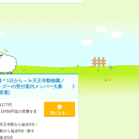
発＊1日から～≫天王寺動物園／
トズーの受付案内メンバー大募
派遣]
1177円
1日450円迄の実費を支
気になる！
天王寺駅から徒歩5分
/
駅から徒歩5分
/
新今
徒歩5分