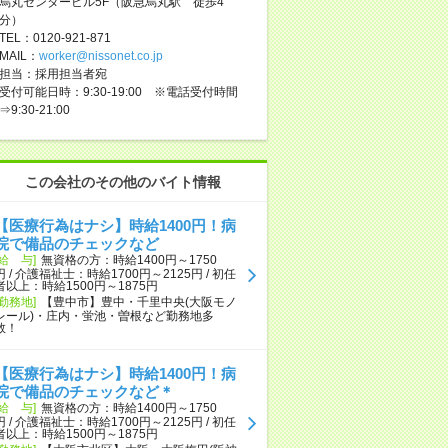
烏丸センタービル5F（阪急烏丸駅 徒歩4
分）
TEL：0120-921-871
MAIL：
worker@nissonet.co.jp
担当：採用担当者宛
受付可能日時：9:30-19:00 ※電話受付時間
⇒9:30-21:00
この会社のその他のバイト情報
【医療行為はナシ】時給1400円！病
院で備品のチェックなど
[給 与]
無資格の方：時給1400円～1750
円 / 介護福祉士：時給1700円～2125円 / 初任
者以上：時給1500円～1875円
[勤務地]
【豊中市】豊中・千里中央(大阪モノ
レール)・庄内・蛍池・曽根など勤務地多
数！
【医療行為はナシ】時給1400円！病
院で備品のチェックなど＊
[給 与]
無資格の方：時給1400円～1750
円 / 介護福祉士：時給1700円～2125円 / 初任
者以上：時給1500円～1875円