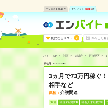
エン派遣
23642
件
エン バイト
28905
件
0
気になるリスト
保存した希
バイトTOP
関西
大阪府
阿倍野区
3
掲載日 :
2026
/
07
/
30
3ヵ月で73万円稼ぐ
相手など
介護関連
職種：
派遣
職種未経験OK
社会人未経験OK