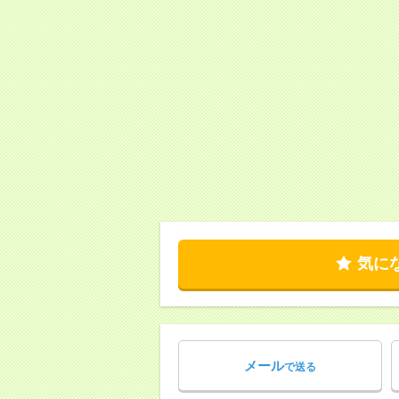
気に
メール
で送る