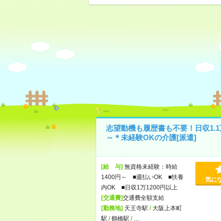
志望動機も履歴書も不要！日収1.1
～＊未経験OKの介護[派遣]
[給 与]
無資格未経験：時給
1400円～ ■週払いOK ■扶養
気に
内OK ■日収1万1200円以上
[交通費]
交通費全額支給
[勤務地]
天王寺駅
/
大阪上本町
駅
/
鶴橋駅
/
…