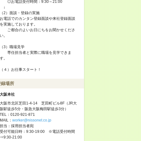
◎お電話受付時間：9:30～21:00
↓
（2）面談・登録の実施
お電話でのカンタン登録面談や来社登録面談
を実施しております。
ご都合のよいお日にちをお聞かせくださ
い。
（3）職場見学
専任担当者と実際に職場を見学できま
す。
（４）お仕事スタート！
登録場所
大阪本社
大阪市北区芝田1-4-14 芝田町ビル8F（JR大
阪駅徒歩5分・阪急大阪梅田駅徒歩3分）
TEL：0120-921-871
MAIL：
worker@nissonet.co.jp
担当：採用担当者宛
受付可能日時：9:30-19:00 ※電話受付時間
⇒9:30-21:00