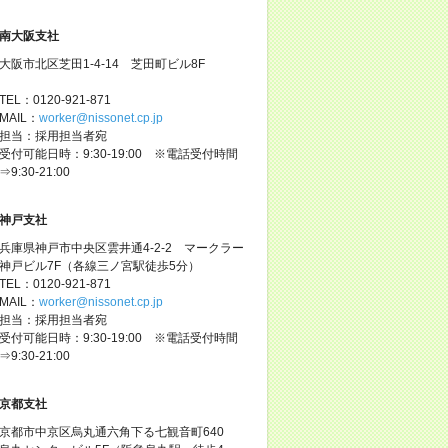
南大阪支社
大阪市北区芝田1-4-14 芝田町ビル8F
TEL：0120-921-871
MAIL：
worker@nissonet.cp.jp
担当：採用担当者宛
受付可能日時：9:30-19:00 ※電話受付時間
⇒9:30-21:00
神戸支社
兵庫県神戸市中央区雲井通4-2-2 マークラー
神戸ビル7F（各線三ノ宮駅徒歩5分）
TEL：0120-921-871
MAIL：
worker@nissonet.cp.jp
担当：採用担当者宛
受付可能日時：9:30-19:00 ※電話受付時間
⇒9:30-21:00
京都支社
京都市中京区烏丸通六角下る七観音町640