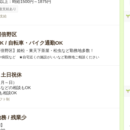
者以上：時給1500円～1875円
途支給あり
支給
阿倍野区
K / 自転車・バイク通勤OK
阿倍野区】姫松・東天下茶屋・松虫など勤務地多数！
や病院など ★自宅近くの施設がいいなど勤務地ご相談ください
/ 土日祝休
（月～日）
などの相談もOK
も相談OK
フト制
務 / 残業少
例】