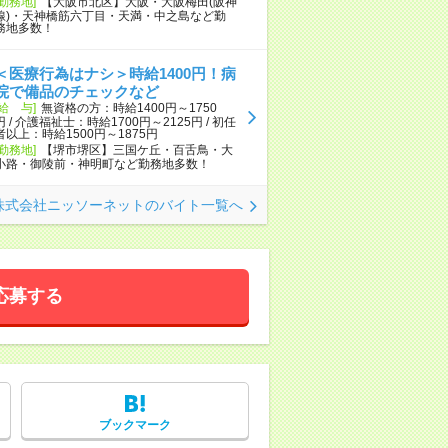
[勤務地]
【大阪市北区】大阪・大阪梅田(阪神
線)・天神橋筋六丁目・天満・中之島など勤
務地多数！
＜医療行為はナシ＞時給1400円！病
院で備品のチェックなど
[給 与]
無資格の方：時給1400円～1750
円 / 介護福祉士：時給1700円～2125円 / 初任
者以上：時給1500円～1875円
[勤務地]
【堺市堺区】三国ケ丘・百舌鳥・大
小路・御陵前・神明町など勤務地多数！
株式会社ニッソーネットのバイト一覧へ
応募する
ブックマーク