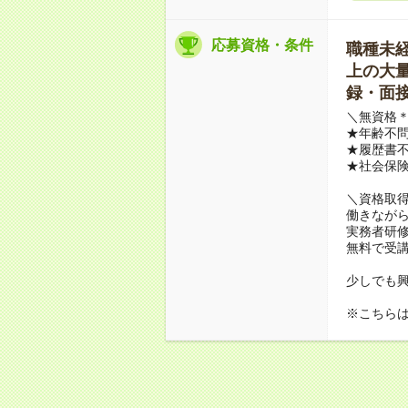
応募資格・条件
職種未経験
上の大量募
録・面接
＼無資格＊
★年齢不問
★履歴書不
★社会保
＼資格取
働きながら
実務者研
無料で受
少しでも
※こちら