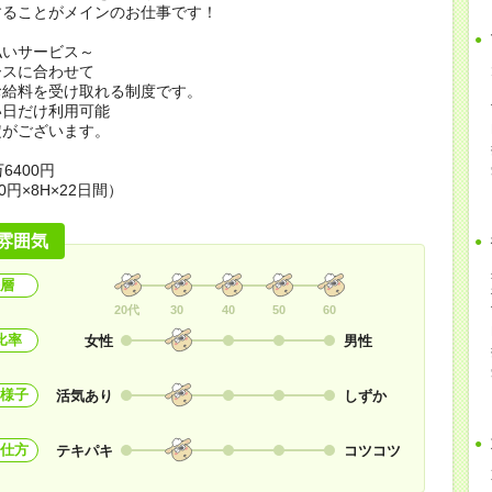
することがメインのお仕事です！
払いサービス～
ースに合わせて
お給料を受け取れる制度です。
い日だけ利用可能
定がございます。
6400円
0円×8H×22日間）
雰囲気
層
20代
30
40
50
60
比率
女性
男性
様子
活気あり
しずか
仕方
テキパキ
コツコツ