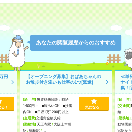
あなたの閲覧履歴からのおすすめ
万円
【オープニング募集】おばあちゃんの
≪単
お散歩付き添いも仕事の1つ[派遣]
ナイ
集！[
[給 与]
無資格未経験：時給
[給 与]
1400円～ ■週払いOK ■扶養
[交通費]
なる！
気になる！
内OK ■日収1万1200円以上
給
[交通費]
交通費全額支給
[勤務地]
[勤務地]
天王寺駅
/
大阪上本町
動物園前
駅
/
鶴橋駅
/
…
宮駅から