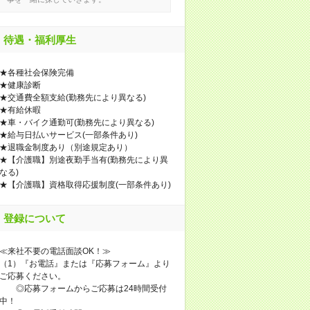
待遇・福利厚生
★各種社会保険完備
★健康診断
★交通費全額支給(勤務先により異なる)
★有給休暇
★車・バイク通勤可(勤務先により異なる)
★給与日払いサービス(一部条件あり)
★退職金制度あり（別途規定あり）
★【介護職】別途夜勤手当有(勤務先により異
なる)
★【介護職】資格取得応援制度(一部条件あり)
登録について
≪来社不要の電話面談OK！≫
（1）『お電話』または『応募フォーム』より
ご応募ください。
◎応募フォームからご応募は24時間受付
中！