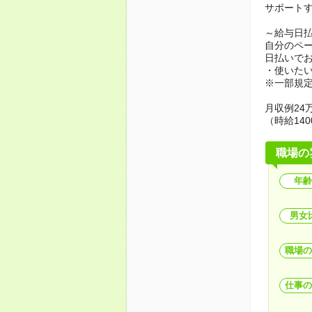
サポート
～給与日
自分のペ
日払いで
・使いた
※一部規
月収例24万
（時給140
職場の
年齢
男女
職場の
仕事の