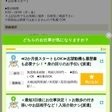
▼お仕事スタート
■受付時間
9:00～18:00（月～金）
※上記以外でもお気軽に場所・日程等ご相談下さい
※登録会は面接ではありませんので私服でOK
登録場所
×
メディカルケア事業部 博多オフィス
どちらのお仕事が気になりますか？
福岡県福岡市博多区博多駅前2-1-1 福岡朝日ビル 5F 510号室
TEL：0120-802-274
MAIL：
tenshoku@nikken-ts.jp
1
/10
担当：採用担当
≪2か月後スタートもOK≫志望動機も履歴書
メディカルケア事業部 小倉オフィス
も必要ナシ！＊身の回りのお手伝い[派遣]
福岡県北九州市小倉北区米町1-3-1 明治安田生命北九州ビル3F
無資格未経験：時給1300円～ ■週払
TEL：0120-802-274
給与
MAIL：
tenshoku@nikken-ts.jp
いOK ■扶養内OK
担当：採用担当
大橋(福岡県)駅 / 井尻駅 / 高宮(福岡県)
気になる!
勤務地
駅 / …
メディカルケア事業部 熊本オフィス
熊本県熊本市中央区花畑町1-7 MY熊本ビル2F 2-3号室
TEL：0120-917-473
＜最短3日後にお仕事決定！＞お散歩の付き
MAIL：
tenshoku@nikken-ts.jp
担当：採用担当
添いやお話相手など！入浴介助ナシ[派遣]
登録交通費