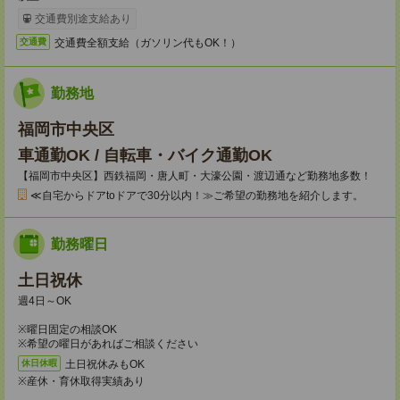
交通費別途支給あり
交通費全額支給（ガソリン代もOK！）
交通費
勤務地
福岡市中央区
車通勤OK / 自転車・バイク通勤OK
【福岡市中央区】西鉄福岡・唐人町・大濠公園・渡辺通など勤務地多数！
≪自宅からドアtoドアで30分以内！≫ご希望の勤務地を紹介します。
勤務曜日
土日祝休
週4日～OK
※曜日固定の相談OK
※希望の曜日があればご相談ください
土日祝休みもOK
休日休暇
※産休・育休取得実績あり