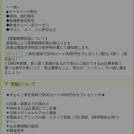
＜一例＞
◆テーマパーク割引
◆宿泊、旅行割引
◆各種飲食店割引
◆飲食チェーン店クーポン
◆サロン、スパ、ジム割引など
【受動喫煙対策について】
派遣先により受動喫煙対策が異なります。
詳細は職場見学時及び条件明示書にて通知致します。
ご来社登録でQUOカード2000円分プレゼント♪週払いOK！（規
ポイント！
定あり）
☆1981年創業。長く続く実績があるので安心♪ご紹介できるお仕事多数！
選べる条件が多いって、実は重要なこと。安心の「ニッケン」で一緒に働き
ましょう♪
登録について
★今ならご来社登録でQUOカード2000円分をプレゼント中★
≪応募～就業までの流れ≫
▼Webまたはお電話にてご応募
▼日研メディカルケアから連絡
▼面談＆ヒアリングの後、スタッフ登録（TEL登録、WEB登録もOKで
す！）
▼お仕事情報の提供
▼職場見学