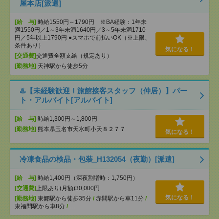
屋本店[派遣]
[給 与]
時給1550円～1790円 ※BA経験：1年未
満1550円／1～3年未満1640円／3～5年未満1710
円／5年以上1790円 ●スマホで前払いOK（※上限、
条件あり）
気になる！
[交通費]
交通費全額支給（規定あり）
[勤務地]
天神駅から徒歩5分
♨️【未経験歓迎！旅館接客スタッフ（仲居）】パー
ト・アルバイト[アルバイト]
[給 与]
時給1,300円～1,800円
[勤務地]
熊本県玉名市天水町小天８２７７
気になる！
冷凍食品の検品・包装_H132054（夜勤）[派遣]
[給 与]
時給1,400円（深夜割増時：1,750円）
[交通費]
上限あり(月額)30,000円
気になる！
[勤務地]
東郷駅から徒歩35分
/
赤間駅から車11分
/
東福間駅から車8分
/
…