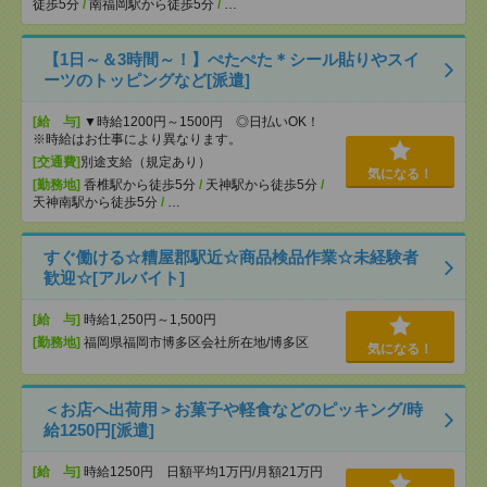
徒歩5分
/
南福岡駅から徒歩5分
/
…
【1日～＆3時間～！】ぺたぺた＊シール貼りやスイ
ーツのトッピングなど[派遣]
[給 与]
▼時給1200円～1500円 ◎日払いOK！
※時給はお仕事により異なります。
[交通費]
別途支給（規定あり）
気になる！
[勤務地]
香椎駅から徒歩5分
/
天神駅から徒歩5分
/
天神南駅から徒歩5分
/
…
すぐ働ける☆糟屋郡駅近☆商品検品作業☆未経験者
歓迎☆[アルバイト]
[給 与]
時給1,250円～1,500円
[勤務地]
福岡県福岡市博多区会社所在地/博多区
気になる！
＜お店へ出荷用＞お菓子や軽食などのピッキング/時
給1250円[派遣]
[給 与]
時給1250円 日額平均1万円/月額21万円