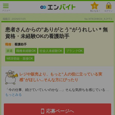
0
メニュー
気になる！
ログイン
掲載日 :2026
/
07
/
25
No.NTKOHK04_KJYT-1
患者さんからの”ありがとう”がうれしい＊無
資格・未経験OKの看護助手
職種：
看護助手
派遣
職種未経験OK
社会人未経験OK
ブランクOK
WEB登録・面接OK
レジや販売より、もっと“人の役に立っている実
感”がほしい...そんな方にぴったり
「今の仕事、続けていていいのかな…」そんな気持ちを感じている
...
もっとみる
応募ページへ