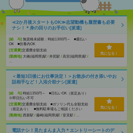
≪2か月後スタートもOK≫志望動機も履歴書も必要
ナシ！＊身の回りのお手伝い[派遣]
[給 与]
無資格未経験：時給1300円～ ■週払い
OK ■扶養内OK
[交通費]
交通費全額支給
気になる！
[勤務地]
大橋(福岡県)駅
/
井尻駅
/
高宮(福岡県)駅
/
…
＜最短3日後にお仕事決定！＞お散歩の付き添いやお
話相手など！入浴介助ナシ[派遣]
[給 与]
時給1350円～ ■日払いOK（規定あり）
※即日払い不可
[交通費]
交通費全額支給 ■ガソリン代も全額支給
気になる！
（規定あり） ■無料駐車場もご相談ください
[勤務地]
西新駅
/
藤崎(福岡県)駅
/
室見駅
/
…
電話ナシ！見たまんま入力＊エントリーシートのデ