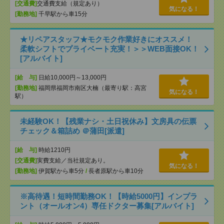
[交通費]
交通費支給（規定あり）
気になる！
[勤務地]
千早駅から車15分
★リペアスタッフ★モクモク作業好きにオススメ！
柔軟シフトでプライベート充実！＞＞WEB面接OK！
[アルバイト]
[給 与]
日給10,000円～13,000円
[勤務地]
福岡県福岡市南区大楠（最寄り駅：高宮
気になる！
駅）
未経験OK！【残業ナシ・土日祝休み】文房具の伝票
チェック＆箱詰め ＠蒲田[派遣]
[給 与]
時給1210円
[交通費]
実費支給／当社規定あり。
気になる！
[勤務地]
伊賀駅から車5分
/
長者原駅から車10分
※高待遇！短時間勤務OK！【時給5000円】インプラ
ント（オールオン4）専任ドクター募集[アルバイト]