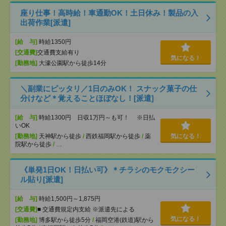
座り仕事！高時給！車通勤OK！土日休み！製品の入
出荷作業[派遣]
[給 与]
時給1350円
[交通費]
交通費支給有り
気になる！
[勤務地]
大濠公園駅から徒歩14分
＼副業にピッタリ／1日のみOK！ スナック菓子の仕
分けなど＊覚えることほぼなし！[派遣]
[給 与]
時給1300円 日収1万円～も可！ ※日払
いOK
[勤務地]
天神駅から徒歩
/
西鉄福岡駅から徒歩
/
薬
気になる！
院駅から徒歩
/
…
《単発1日OK！日払い可》＊チラシのモクモクシー
ル貼り[派遣]
[給 与]
時給1,500円～1,875円
[交通費]
■ 交通費規定内支給 ※派遣先による
気になる！
[勤務地]
博多駅から徒歩5分
/
福岡空港(鉄道)駅から