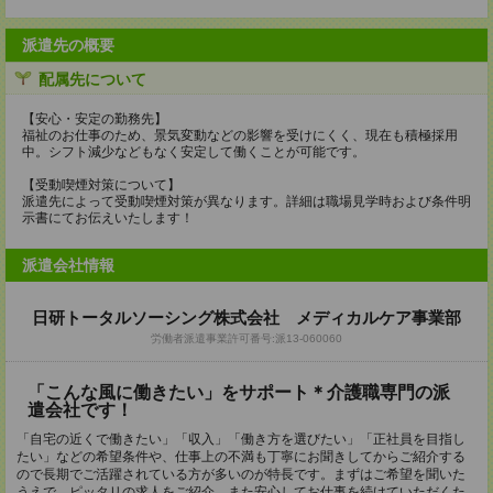
派遣先の概要
配属先について
【安心・安定の勤務先】
福祉のお仕事のため、景気変動などの影響を受けにくく、現在も積極採用
中。シフト減少などもなく安定して働くことが可能です。
【受動喫煙対策について】
派遣先によって受動喫煙対策が異なります。詳細は職場見学時および条件明
示書にてお伝えいたします！
派遣会社情報
日研トータルソーシング株式会社 メディカルケア事業部
労働者派遣事業許可番号:派13-060060
「こんな風に働きたい」をサポート＊介護職専門の派
遣会社です！
「自宅の近くで働きたい」「収入」「働き方を選びたい」「正社員を目指し
たい」などの希望条件や、仕事上の不満も丁寧にお聞きしてからご紹介する
ので長期でご活躍されている方が多いのが特長です。まずはご希望を聞いた
うえで、ピッタリの求人をご紹介。また安心してお仕事を続けていただくた