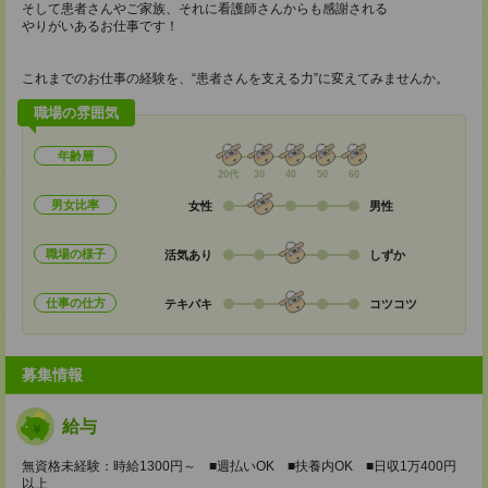
そして患者さんやご家族、それに看護師さんからも感謝される
やりがいあるお仕事です！
これまでのお仕事の経験を、“患者さんを支える力”に変えてみませんか。
職場の雰囲気
年齢層
20代
30
40
50
60
男女比率
女性
男性
職場の様子
活気あり
しずか
仕事の仕方
テキパキ
コツコツ
募集情報
給与
無資格未経験：時給1300円～ ■週払いOK ■扶養内OK ■日収1万400円
以上