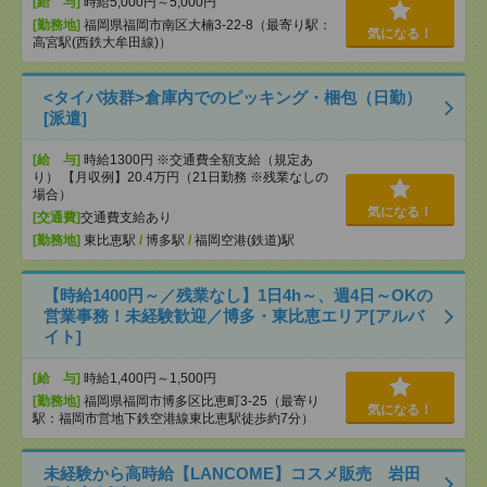
[給 与]
時給5,000円～5,000円
[勤務地]
福岡県福岡市南区大楠3-22-8（最寄り駅：
気になる！
高宮駅(西鉄大牟田線)）
<タイパ抜群>倉庫内でのピッキング・梱包（日勤）
[派遣]
[給 与]
時給1300円 ※交通費全額支給（規定あ
り） 【月収例】20.4万円（21日勤務 ※残業なしの
場合）
気になる！
[交通費]
交通費支給あり
[勤務地]
東比恵駅
/
博多駅
/
福岡空港(鉄道)駅
【時給1400円～／残業なし】1日4h～、週4日～OKの
営業事務！未経験歓迎／博多・東比恵エリア[アルバ
イト]
[給 与]
時給1,400円～1,500円
[勤務地]
福岡県福岡市博多区比恵町3-25（最寄り
気になる！
駅：福岡市営地下鉄空港線東比恵駅徒歩約7分）
未経験から高時給【LANCOME】コスメ販売 岩田