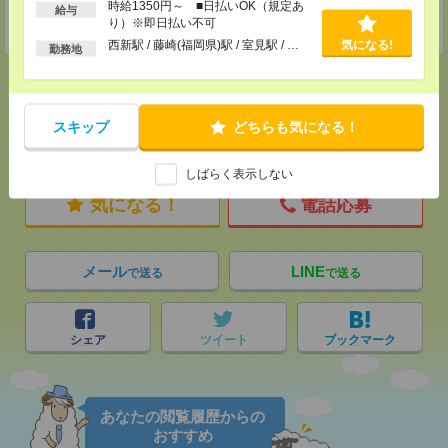
時給1350円～ ■日払いOK（規定あ
給与
り）※即日払い不可
★今ならご来社登録でQUOカード2000円分をプレゼント中★
西新駅 / 藤崎(福岡県)駅 / 室見駅 / …
気になる!
勤務地
スキップ
どちらも気になる！
応募ページへ
しばらく表示しない
気になる！
電話応募
メール
LINE
で送る
で送る
シェア
ツイート
ブックマーク
あなたの閲覧履歴からの
おすすめ