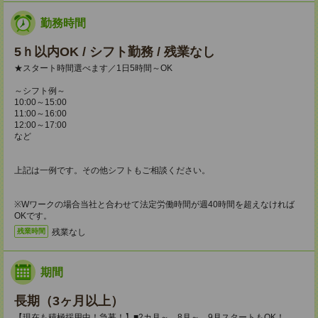
勤務時間
5ｈ以内OK / シフト勤務 / 残業なし
★スタート時間選べます／1日5時間～OK
～シフト例～
10:00～15:00
11:00～16:00
12:00～17:00
など
上記は一例です。その他シフトもご相談ください。
※Wワークの場合当社と合わせて法定労働時間が週40時間を超えなければ
OKです。
残業なし
残業時間
期間
長期（3ヶ月以上）
【現在も積極採用中！急募！】■2カ月～ 8月～、9月スタートもOK！