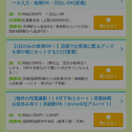
ータ入力・短期OK・日払いOK[派遣]
[給 与]
時給1600円 ＊日払いOK
[交通費]
交通費支給（上限15000円/月）
気になる！
[勤務地]
天神駅から徒歩5分
/
博多駅からバス15分
/
西鉄福岡駅から徒歩5分
/
…
【1日のみの単発OK！】店頭でお客様に配るグッズ
を袋や箱にセットするだけ[派遣]
[給 与]
時給1200円～（弊社は、翌日が給料日！
しかも、100％支給なので働いた分がすぐにもらえ
る！）
気になる！
[勤務地]
貝塚(福岡県)駅から自転車10分
/
箱崎駅か
ら自転車・バイク・車15分
/
千早駅
/
…
［物件の写真撮影！］8月下旬スタート｜長期休暇・
お盆休み有り｜未経験OK！(ks1sr02)[アルバイト]
[給 与]
時給1,550円～1,550円
[勤務地]
福岡県福岡市中央区（最寄り駅：天神）
気になる！