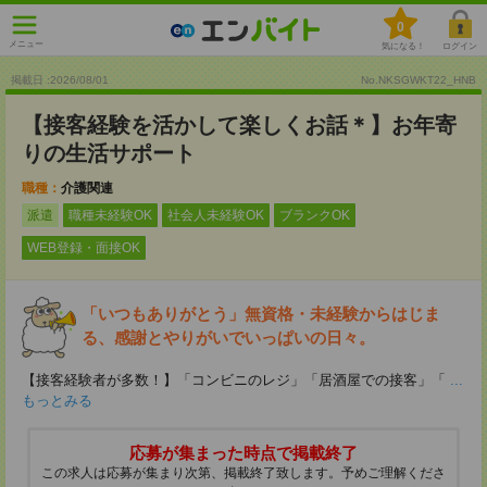
0
メニュー
気になる！
ログイン
掲載日 :2026
/
08
/
01
No.NKSGWKT22_HNB
【接客経験を活かして楽しくお話＊】お年寄
りの生活サポート
職種：
介護関連
派遣
職種未経験OK
社会人未経験OK
ブランクOK
WEB登録・面接OK
「いつもありがとう」無資格・未経験からはじま
る、感謝とやりがいでいっぱいの日々。
【接客経験者が多数！】「コンビニのレジ」「居酒屋での接客」「
...
もっとみる
応募が集まった時点で掲載終了
この求人は応募が集まり次第、掲載終了致します。予めご理解くださ