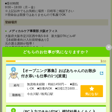
■受付時間
9:00～18:00（月～金）
※上記以外でもお気軽に場所・日程等ご相談下さい
※登録会は面接ではありませんので私服でOK
登録場所
メディカルケア事業部 大阪オフィス
大阪府大阪市淀川区西中島5-9-8 新大阪DTKビル4F
【未経験者向け入社前研修あり】
元介護士講師が指導！
×
6hの事前研修で安心スタート
時給1,177円＋交通費支給（規定あり）
どちらのお仕事が気になりますか？
TEL：0120-991-463
1
/10
MAIL：
tenshoku@nikken-ts.jp
担当：採用担当
【オープニング募集】おばあちゃんのお散歩
メディカルケア事業部 京都オフィス
付き添いも仕事の1つ[派遣]
京都府京都市下京区東塩小路町843番地2 日本生命京都ヤサカビル5F
TEL：0120-975-927
無資格未経験：時給1450円～ ■週払
給与
MAIL：
tenshoku@nikken-ts.jp
いOK ■扶養内OK ■日収1万1600円
担当：採用担当
以上
今出川駅 / 鞍馬口駅
気になる!
勤務地
登録交通費
★今ならご来社登録でQUOカード2000円分をプレゼント中★
〈PC入力できればOK〉模試結果もくもく入