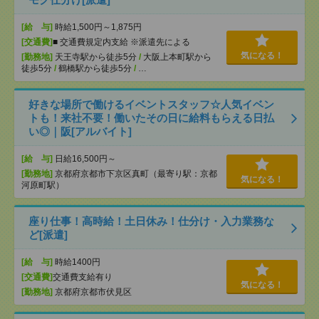
[給 与]
時給1,500円～1,875円
[交通費]
■ 交通費規定内支給 ※派遣先による
気になる！
[勤務地]
天王寺駅から徒歩5分
/
大阪上本町駅から
徒歩5分
/
鶴橋駅から徒歩5分
/
…
好きな場所で働けるイベントスタッフ☆人気イベン
トも！来社不要！働いたその日に給料もらえる日払
い◎｜阪[アルバイト]
[給 与]
日給16,500円～
[勤務地]
京都府京都市下京区真町（最寄り駅：京都
気になる！
河原町駅）
座り仕事！高時給！土日休み！仕分け・入力業務な
ど[派遣]
[給 与]
時給1400円
[交通費]
交通費支給有り
気になる！
[勤務地]
京都府京都市伏見区