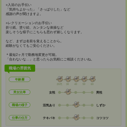
○入浴のお手伝い
「気持ちよかった」「さっぱりした」など
感謝の声が聞けますよ。
○レクリエーションのお手伝い
折り紙、塗り絵、カンタンな体操など
楽しそうな様子にこちらも思わず嬉しくなります。
など、まずは名前を覚えることから。
経験がなくてもご安心ください。
＊最短2ヶ月で勤務地変更が可能。
「合わないな…」と思ったらお気軽にご相談くださいね。
職場の雰囲気
年齢層
20代
30
40
50
60
男女比率
女性
男性
職場の様子
活気あり
しずか
仕事の仕方
テキパキ
コツコツ