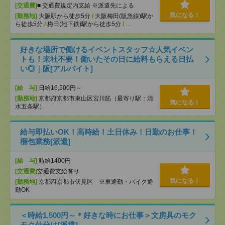
[交通費]
■ 交通費規定内支給 ※派遣先による
気になる！
[勤務地]
大阪駅から徒歩5分
/
大阪梅田(阪急線)駅か
ら徒歩5分
/
梅田(地下鉄)駅から徒歩5分
/
…
好きな場所で働けるイベントスタッフ☆人気イベン
トも！来社不要！働いたその日に給料もらえる日払
い◎｜阪[アルバイト]
[給 与]
日給16,500円～
[勤務地]
京都府京都市東山区宮川筋（最寄り駅：清
気になる！
水五条駅）
給与即払いOK！高時給！土日休み！日勤のお仕事！
梱包業務[派遣]
[給 与]
時給1400円
[交通費]
交通費支給有り
気になる！
[勤務地]
京都府京都市伏見区 ※車通勤・バイク通
勤OK
＜時給1,500円～＊好きな時にお仕事＞文房具のモク
モク仕分け[派遣]