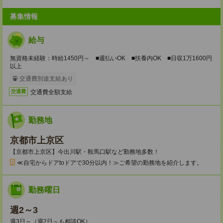
募集情報
給与
無資格未経験：時給1450円～ ■週払いOK ■扶養内OK ■日収1万1600円
以上
交通費別途支給あり
交通費全額支給
交通費
勤務地
京都市上京区
【京都市上京区】今出川駅・鞍馬口駅など勤務地多数！
≪自宅からドアtoドアで30分以内！≫ご希望の勤務地を紹介します。
勤務曜日
週2～3
週3日～（週2日～も相談OK）