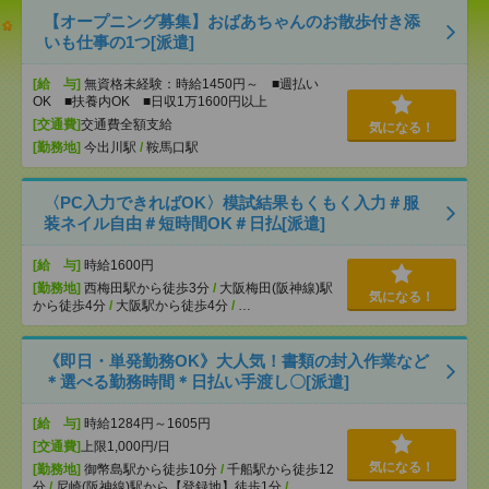
【オープニング募集】おばあちゃんのお散歩付き添
いも仕事の1つ[派遣]
[給 与]
無資格未経験：時給1450円～ ■週払い
OK ■扶養内OK ■日収1万1600円以上
[交通費]
交通費全額支給
気になる！
[勤務地]
今出川駅
/
鞍馬口駅
〈PC入力できればOK〉模試結果もくもく入力＃服
装ネイル自由＃短時間OK＃日払[派遣]
[給 与]
時給1600円
[勤務地]
西梅田駅から徒歩3分
/
大阪梅田(阪神線)駅
気になる！
から徒歩4分
/
大阪駅から徒歩4分
/
…
《即日・単発勤務OK》大人気！書類の封入作業など
＊選べる勤務時間＊日払い手渡し〇[派遣]
[給 与]
時給1284円～1605円
[交通費]
上限1,000円/日
気になる！
[勤務地]
御幣島駅から徒歩10分
/
千船駅から徒歩12
分
/
尼崎(阪神線)駅から【登録地】徒歩1分
/
…