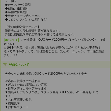
＜一例＞
◆テーマパーク割引
◆宿泊、旅行割引
◆各種飲食店割引
◆飲食チェーン店クーポン
◆サロン、スパ、ジム割引など
【受動喫煙対策について】
派遣先により受動喫煙対策が異なります。
詳細は職場見学時及び条件明示書にて通知致します。
ご来社登録でQUOカード2000円分プレゼント♪週払いOK！（規
ポイント！
定あり）
☆1981年創業。長く続く実績があるので安心♪ご紹介できるお仕事多数！
選べる条件が多いって、実は重要なこと。安心の「ニッケン」で一緒に働き
ましょう♪
登録について
★今ならご来社登録でQUOカード2000円分をプレゼント中★
≪応募～就業までの流れ≫
▼Webまたはお電話にてご応募
▼日研メディカルケアから連絡
▼面談＆ヒアリングの後、スタッフ登録（TEL登録、WEB登録もOKで
す！）
▼お仕事情報の提供
▼職場見学
▼お仕事スタート