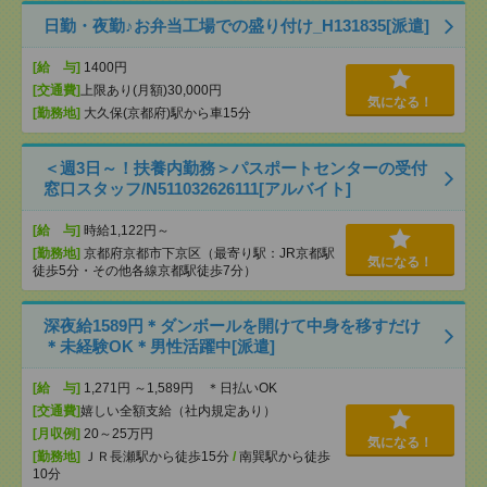
日勤・夜勤♪お弁当工場での盛り付け_H131835[派遣]
[給 与]
1400円
[交通費]
上限あり(月額)30,000円
気になる！
[勤務地]
大久保(京都府)駅から車15分
＜週3日～！扶養内勤務＞パスポートセンターの受付
窓口スタッフ/N511032626111[アルバイト]
[給 与]
時給1,122円～
[勤務地]
京都府京都市下京区（最寄り駅：JR京都駅
気になる！
徒歩5分・その他各線京都駅徒歩7分）
深夜給1589円＊ダンボールを開けて中身を移すだけ
＊未経験OK＊男性活躍中[派遣]
[給 与]
1,271円 ～1,589円 ＊日払いOK
[交通費]
嬉しい全額支給（社内規定あり）
[月収例]
20～25万円
気になる！
[勤務地]
ＪＲ長瀬駅から徒歩15分
/
南巽駅から徒歩
10分