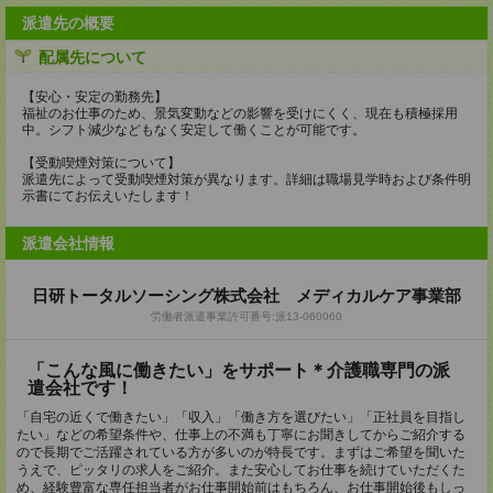
派遣先の概要
配属先について
【安心・安定の勤務先】
福祉のお仕事のため、景気変動などの影響を受けにくく、現在も積極採用
中。シフト減少などもなく安定して働くことが可能です。
【受動喫煙対策について】
派遣先によって受動喫煙対策が異なります。詳細は職場見学時および条件明
示書にてお伝えいたします！
派遣会社情報
日研トータルソーシング株式会社 メディカルケア事業部
労働者派遣事業許可番号:派13-060060
「こんな風に働きたい」をサポート＊介護職専門の派
遣会社です！
「自宅の近くで働きたい」「収入」「働き方を選びたい」「正社員を目指し
たい」などの希望条件や、仕事上の不満も丁寧にお聞きしてからご紹介する
ので長期でご活躍されている方が多いのが特長です。まずはご希望を聞いた
うえで、ピッタリの求人をご紹介。また安心してお仕事を続けていただくた
め、経験豊富な専任担当者がお仕事開始前はもちろん、お仕事開始後もしっ