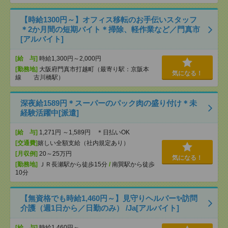
【時給1300円～】オフィス移転のお手伝いスタッフ
＊2か月間の短期バイト＊掃除、軽作業など／門真市
[アルバイト]
[給 与]
時給1,300円～2,000円
[勤務地]
大阪府門真市打越町（最寄り駅：京阪本
気になる！
線 古川橋駅）
深夜給1589円＊スーパーのパック肉の盛り付け＊未
経験活躍中[派遣]
[給 与]
1,271円 ～1,589円 ＊日払いOK
[交通費]
嬉しい全額支給（社内規定あり）
[月収例]
20～25万円
気になる！
[勤務地]
ＪＲ長瀬駅から徒歩15分
/
南巽駅から徒歩
10分
【無資格でも時給1,460円～】見守りヘルパー✨訪問
介護（週1日から／日勤のみ） /Ja[アルバイト]
[給 与]
時給1,460円～