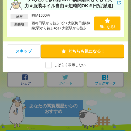
力＃服装ネイル自由＃短時間OK＃日払[派遣]
時給1600円
給与
応募ページへ
西梅田駅から徒歩3分 / 大阪梅田(阪神
勤務地
気になる!
線)駅から徒歩4分 / 大阪駅から徒歩4
分 / …
気になる！
電話応募
スキップ
どちらも気になる！
メール
LINE
で送る
で送る
しばらく表示しない
シェア
ツイート
ブックマーク
あなたの閲覧履歴からの
おすすめ