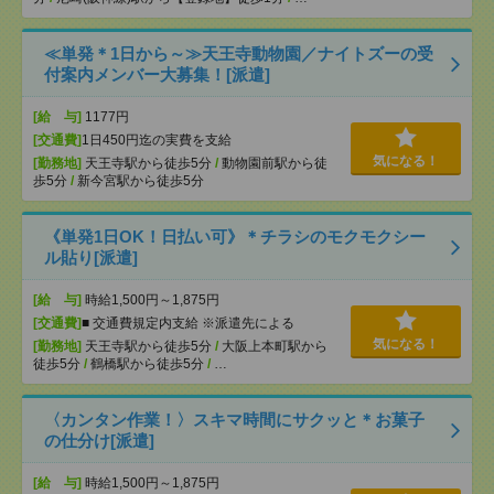
≪単発＊1日から～≫天王寺動物園／ナイトズーの受
付案内メンバー大募集！[派遣]
[給 与]
1177円
[交通費]
1日450円迄の実費を支給
気になる！
[勤務地]
天王寺駅から徒歩5分
/
動物園前駅から徒
歩5分
/
新今宮駅から徒歩5分
《単発1日OK！日払い可》＊チラシのモクモクシー
ル貼り[派遣]
[給 与]
時給1,500円～1,875円
[交通費]
■ 交通費規定内支給 ※派遣先による
気になる！
[勤務地]
天王寺駅から徒歩5分
/
大阪上本町駅から
徒歩5分
/
鶴橋駅から徒歩5分
/
…
〈カンタン作業！〉スキマ時間にサクッと＊お菓子
の仕分け[派遣]
[給 与]
時給1,500円～1,875円