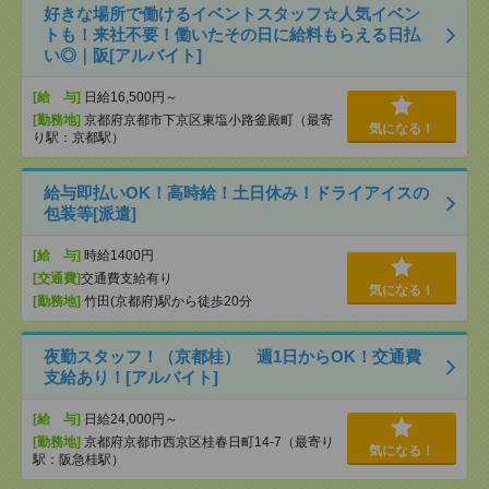
好きな場所で働けるイベントスタッフ☆人気イベン
トも！来社不要！働いたその日に給料もらえる日払
い◎｜阪[アルバイト]
[給 与]
日給16,500円～
[勤務地]
京都府京都市下京区東塩小路釜殿町（最寄
気になる！
り駅：京都駅）
給与即払いOK！高時給！土日休み！ドライアイスの
包装等[派遣]
[給 与]
時給1400円
[交通費]
交通費支給有り
気になる！
[勤務地]
竹田(京都府)駅から徒歩20分
夜勤スタッフ！（京都桂） 週1日からOK！交通費
支給あり！[アルバイト]
[給 与]
日給24,000円～
[勤務地]
京都府京都市西京区桂春日町14-7（最寄り
気になる！
駅：阪急桂駅）