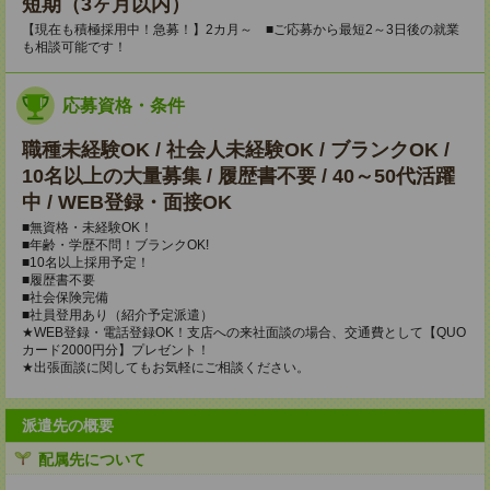
短期（3ヶ月以内）
【現在も積極採用中！急募！】2カ月～ ■ご応募から最短2～3日後の就業
も相談可能です！
応募資格・条件
職種未経験OK / 社会人未経験OK / ブランクOK /
10名以上の大量募集 / 履歴書不要 / 40～50代活躍
中 / WEB登録・面接OK
■無資格・未経験OK！
■年齢・学歴不問！ブランクOK!
■10名以上採用予定！
■履歴書不要
■社会保険完備
■社員登用あり（紹介予定派遣）
★WEB登録・電話登録OK！支店への来社面談の場合、交通費として【QUO
カード2000円分】プレゼント！
★出張面談に関してもお気軽にご相談ください。
派遣先の概要
配属先について