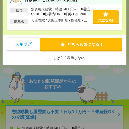
無資格未経験：時給1400円～ ■週払
給与
いOK ■扶養内OK ■日収1万1200円
以上
気になる！
電話応募
天王寺駅 / 大阪上本町駅 / 鶴橋駅 / …
気になる!
勤務地
メール
LINE
で送る
で送る
スキップ
どちらも気になる！
しばらく表示しない
シェア
ツイート
ブックマーク
あなたの閲覧履歴からの
おすすめ
志望動機も履歴書も不要！日収1.1万円～＊未経験OK
の介護[派遣]
[給 与]
無資格未経験：時給1400円～ ■週払い