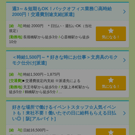
週3～＆短期もOK！バックオフィス業務〇高時給
2000円！交通費別途支給[派遣]
[給 与]
時給 2000円 ＊日払い・週払いOK（当社
規定）
[勤務地]
長堀橋駅から徒歩3分
/
心斎橋駅から徒歩
気になる！
10分
＜時給1,500円～＊好きな時にお仕事＞文房具のモク
モク仕分け[派遣]
[給 与]
時給1,500円～1,875円
[交通費]
■ 交通費規定内支給 ※派遣先による
気になる！
[勤務地]
天王寺駅から徒歩5分
/
大阪上本町駅から
徒歩5分
/
鶴橋駅から徒歩5分
/
…
好きな場所で働けるイベントスタッフ☆人気イベン
トも！来社不要！働いたその日に給料もらえる日払
い◎｜阪[アルバイト]
[給 与]
日給16,500円～