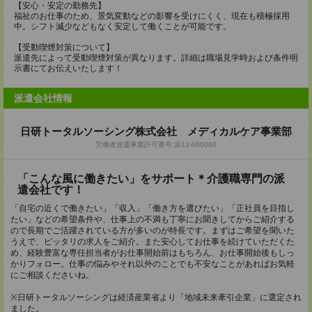
【安心・安定の勤務先】
福祉のお仕事のため、景気変動などの影響を受けにくく、現在も積極採用
中。シフト減少などもなく安定して働くことが可能です。
【受動喫煙対策について】
派遣先によって受動喫煙対策が異なります。詳細は職場見学時および条件明
示書にてお伝えいたします！
派遣会社情報
日研トータルソーシング株式会社 メディカルケア事業部
労働者派遣事業許可番号:派13-060060
「こんな風に働きたい」をサポート＊介護職専門の派
遣会社です！
「自宅の近くで働きたい」「収入」「働き方を選びたい」「正社員を目指し
たい」などの希望条件や、仕事上の不満も丁寧にお聞きしてからご紹介する
ので長期でご活躍されている方が多いのが特長です。まずはご希望を聞いた
うえで、ピッタリの求人をご紹介。また安心してお仕事を続けていただくた
め、経験豊富な専任担当者がお仕事開始前はもちろん、お仕事開始後もしっ
かりフォロー。仕事の悩みやそれ以外のことでも不安なことがあればお気軽
にご相談くださいね。
※日研トータルソーシングは経済産業省より「地域未来牽引企業」に選定され
ました。