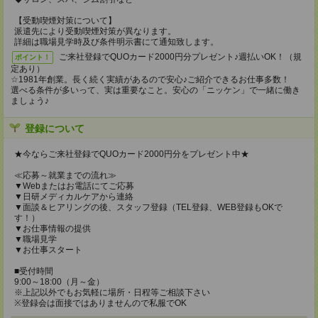
【受動喫煙対策について】
派遣先により受動喫煙対策が異なります。
詳細は職場見学時及び条件明示書にて通知致します。
ご来社登録でQUOカード2000円分プレゼント♪週払いOK！（規
ポイント！
定あり）
☆1981年創業。長く続く実績があるので安心♪ご紹介できるお仕事多数！
選べる条件が多いって、実は重要なこと。安心の「ニッケン」で一緒に働き
ましょう♪
登録について
★今ならご来社登録でQUOカード2000円分をプレゼント中★
≪応募～就業までの流れ≫
▼Webまたはお電話にてご応募
▼日研メディカルケアから連絡
▼面談＆ヒアリングの後、スタッフ登録（TEL登録、WEB登録もOKで
す！）
▼お仕事情報の提供
▼職場見学
▼お仕事スタート
■受付時間
9:00～18:00（月～金）
※上記以外でもお気軽に場所・日程等ご相談下さい
※登録会は面接ではありませんので私服でOK