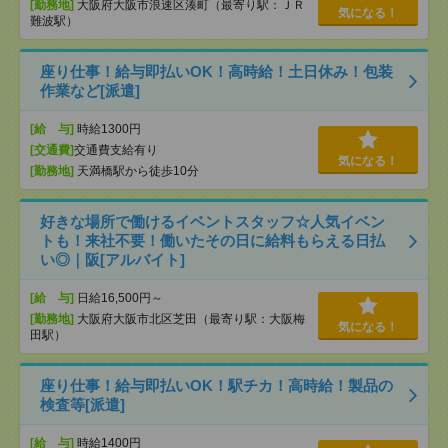
[勤務地]
大阪府大阪市浪速区湊町（最寄り駅：ＪＲ
気になる！
難波駅）
座り仕事！給与即払いOK！高時給！土日休み！包装
作業など[派遣]
[給 与]
時給1300円
[交通費]
交通費支給有り
気になる！
[勤務地]
天満橋駅から徒歩10分
好きな場所で働けるイベントスタッフ☆人気イベン
トも！来社不要！働いたその日に給料もらえる日払
い◎｜阪[アルバイト]
[給 与]
日給16,500円～
[勤務地]
大阪府大阪市北区芝田（最寄り駅：大阪梅
気になる！
田駅）
座り仕事！給与即払いOK！駅チカ！高時給！製品の
検査等[派遣]
[給 与]
時給1400円