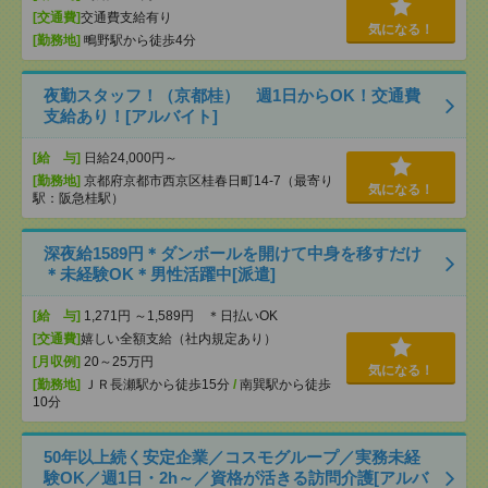
[交通費]
交通費支給有り
気になる！
[勤務地]
鴫野駅から徒歩4分
夜勤スタッフ！（京都桂） 週1日からOK！交通費
支給あり！[アルバイト]
[給 与]
日給24,000円～
[勤務地]
京都府京都市西京区桂春日町14-7（最寄り
気になる！
駅：阪急桂駅）
深夜給1589円＊ダンボールを開けて中身を移すだけ
＊未経験OK＊男性活躍中[派遣]
[給 与]
1,271円 ～1,589円 ＊日払いOK
[交通費]
嬉しい全額支給（社内規定あり）
[月収例]
20～25万円
気になる！
[勤務地]
ＪＲ長瀬駅から徒歩15分
/
南巽駅から徒歩
10分
50年以上続く安定企業／コスモグループ／実務未経
験OK／週1日・2h～／資格が活きる訪問介護[アルバ