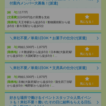
付案内メンバー大募集！[派遣]
[給 与]
1177円
[交通費]
1日450円迄の実費を支給
気になる！
[勤務地]
天王寺駅から徒歩5分
/
動物園前駅から徒
歩5分
/
新今宮駅から徒歩5分
＼来社不要／単発1日OK＊お菓子の仕分け[派遣]
[給 与]
時給1,500円～1,875円
[勤務地]
ＪＲ難波駅から徒歩5分
/
日本橋(大阪府)駅
気になる！
から徒歩5分
/
大国町駅から徒歩5分
/
…
＼来社不要／単発1日OK＊文房具の仕分け[派遣]
[給 与]
時給1,500円～1,875円
[勤務地]
京橋(大阪府)駅から徒歩5分
/
蒲生四丁目駅
気になる！
から徒歩5分
/
鴫野駅から徒歩5分
/
…
好きな場所で働けるイベントスタッフ☆人気イベン
トも！来社不要！働いたその日に給料もらえる日払