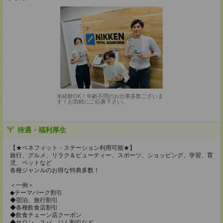
未経験OK！年齢不問のお仕事多数ございま
す！お気軽にご応募下さい。
待遇・福利厚生
【★ベネフィット・ステーション利用可能★】
旅行、グルメ、リラク＆ビューティー、スポーツ、ショッピング、学習、育
児、ペットなど
各種ジャンルのお得な特典多数！
＜一例＞
◆テーマパーク割引
◆宿泊、旅行割引
◆各種飲食店割引
◆飲食チェーン店クーポン
◆サロン、スパ、ジム割引など