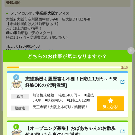
登録場所
メディカルケア事業部 大阪オフィス
大阪府大阪市淀川区西中島5-9-8 新大阪DTKビル4F
【未経験者向け入社前研修あり】
元介護士講師が指導！
6hの事前研修で安心スタート
時給1,177円＋交通費支給（規定あり）
TEL：0120-991-463
×
MAIL：
tenshoku@nikken-ts.jp
担当：採用担当
どちらのお仕事が気になりますか？
メディカルケア事業部 京都オフィス
1
/10
京都府京都市下京区東塩小路町843番地2 日本生命京都ヤサカビル5F
TEL：0120-975-927
志望動機も履歴書も不要！日収1.1万円～＊未
MAIL：
tenshoku@nikken-ts.jp
担当：採用担当
経験OKの介護[派遣]
登録交通費
無資格未経験：時給1400円～ ■週払
給与
いOK ■扶養内OK ■日収1万1200円
★今ならご来社登録でQUOカード2000円分をプレゼント中★
以上
天王寺駅 / 大阪上本町駅 / 鶴橋駅 / …
気になる!
勤務地
【オープニング募集】おばあちゃんのお散歩
付き添いも仕事の1つ[派遣]
応募ページへ