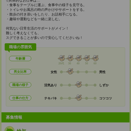
▽具体的なお仕事は…
・食事をテーブルに運ぶ、食事中の様子を見守る。
・トイレやお風呂の時の声かけやサポートをする。
・散歩の付き添いをしたり、お話相手になる。
・趣味や運動などを一緒に楽しむ。
何気ない日常生活のサポートがメイン！
難しく考えなくても、
スグできることが多いので安心してくださいね！
職場の雰囲気
年齢層
20代
30
40
50
60
男女比率
女性
男性
職場の様子
活気あり
しずか
仕事の仕方
テキパキ
コツコツ
募集情報