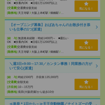
OK ■扶養内OK ■日収1万1200円以上
[交通費]
交通費全額支給
気になる！
[勤務地]
天王寺駅
/
大阪上本町駅
/
鶴橋駅
/
…
【オープニング募集】おばあちゃんのお散歩付き添
いも仕事の1つ[派遣]
[給 与]
無資格未経験：時給1400円～ ■週払い
OK ■扶養内OK ■日収1万1200円以上
[交通費]
交通費全額支給
気になる！
[勤務地]
天王寺駅
/
大阪上本町駅
/
鶴橋駅
/
…
＼週3日×9:00～17:30／カンタン事務！同業務の方が
いて安心[派遣]
[給 与]
時給1500円 月収例 135,000円
[交通費]
全額支給
[月収例]
10～15万円
気になる！
[勤務地]
長田(大阪府)駅から徒歩10分
≪単発＊1日から～≫天王寺動物園／ナイトズーの受