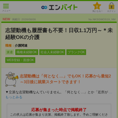
0
メニュー
気になる！
ログイン
NEW
掲載日 :2026
/
08
/
06
No.NKSGWOS19_NM
志望動機も履歴書も不要！日収1.1万円～＊未
経験OKの介護
職種：
介護関連
派遣
職種未経験OK
社会人未経験OK
ブランクOK
WEB登録・面接OK
志望動機は「何となく…」でもOK！応募から最短2
～3日後に就業スタートできます！
▼立派な志望動機なんていりません。「何となく…」とか「近所が
...
もっとみる
応募が集まった時点で掲載終了
この求人は応募が集まり次第、掲載終了致します。予めご理解くださ