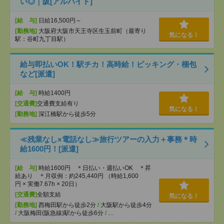
い◎｜阪[アルバイト]
[給 与]
日給16,500円～
[勤務地]
大阪府大阪市天王寺区生玉前町（最寄り
気になる！
駅：谷町九丁目駅）
給与即払いOK！駅チカ！高時給！ピッキング・梱包
など[派遣]
[給 与]
時給1400円
[交通費]
交通費支給有り
気になる！
[勤務地]
深江橋駅から徒歩5分
≪残業なし×電話なし≫旅行ツアーの入力＋事務＊時
給1600円！[派遣]
[給 与]
時給1600円 ＊日払い・週払いOK ＊昇
給あり ＊月収例：約245,440円 （時給1,600
円 × 実働7.67h × 20日）
[交通費]
全額支給
気になる！
[勤務地]
西梅田駅から徒歩2分
/
大阪駅から徒歩4分
/
大阪梅田(阪急線)駅から徒歩6分
/
…