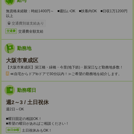
給与
無資格未経験：時給1400円～ ■週払いOK ■扶養内OK ■日収1万1200円
以上
交通費別途支給あり
交通費全額支給
交通費
勤務地
大阪市東成区
【大阪市東成区】深江橋・緑橋・今里(地下鉄)・新深江など勤務地多数！
≪自宅からドアtoドアで30分以内！≫ご希望の勤務地を紹介します。
勤務曜日
週2～3 / 土日祝休
週2日～OK
■曜日固定の相談OK！
■希望の曜日があればご相談ください！
土日祝休みもOK！
休日休暇