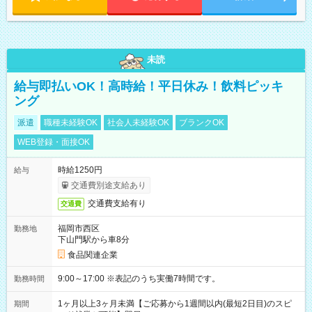
未読
給与即払いOK！高時給！平日休み！飲料ピッキ
ング
派遣
職種未経験OK
社会人未経験OK
ブランクOK
WEB登録・面接OK
時給1250円
給与
交通費別途支給あり
交通費支給有り
交通費
福岡市西区
勤務地
下山門駅から車8分
食品関連企業
9:00～17:00 ※表記のうち実働7時間です。
勤務時間
1ヶ月以上3ヶ月未満【ご応募から1週間以内(最短2日目)のスピ
期間