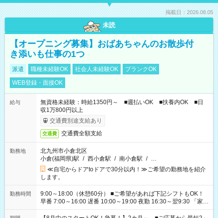
掲載日：2026.08.05
未読
【オープニング募集】おばあちゃんのお散歩付
き添いも仕事の1つ
派遣
職種未経験OK
社会人未経験OK
ブランクOK
WEB登録・面接OK
無資格未経験：時給1350円～ ■週払いOK ■扶養内OK ■日
給与
収1万800円以上
交通費別途支給あり
交通費全額支給
交通費
北九州市小倉北区
勤務地
小倉(福岡県)駅
/
西小倉駅
/
南小倉駅
/
…
≪自宅からドアtoドアで30分以内！≫ご希望の勤務地を紹介
します。
9:00～18:00（休憩60分） ■ご希望があれば下記シフトもOK！
勤務時間
早番 7:00～16:00 遅番 10:00～19:00 夜勤 16:30～翌9:30 「家族
と休みを合わせたい」 「余裕を持って夕飯の準備がしたい」
「できれば残業はしたくない」 など、ご希望を教えてください