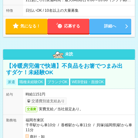
1日あたりの実働時間：最大8時間/日 8:00～20:00（シフト制/実
働8時間） ※週5日勤務（場所次第では週4も有り） ※配達状況
によって時間外での勤務可能性有り ※案件により多少の前後あ
日払いOK / 10名以上の大量募集
特徴
り ※配達が完了次第、帰社OKです
気になる！
応募する
詳細へ
未読
【冷暖房完備で快適】不良品をお箸でつまみ出
すダケ！未経験OK
派遣
職種未経験OK
ブランクOK
WEB登録・面接OK
時給1151円
給与
交通費別途支給あり
実費支給／当社規定あり。
交通費
福岡市東区
勤務地
千早駅から車10分
/
香椎駅から車11分
/
貝塚(福岡県)駅から車
11分
商社・卸