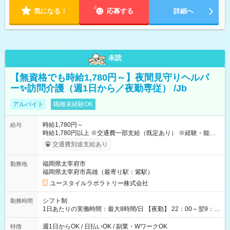
気になる！
応募する
詳細へ
未読
【無資格でも時給1,780円～】夜間見守りヘルパ
ー✨訪問介護（週1日から／夜勤専従） /Jb
アルバイト
職種未経験OK
時給1,780円～
給与
時給1,780円以上 ※交通費一部支給（既定あり） ※経験・能力を
考慮して決定します 【収入例】 週1回勤務の場合：1,780円×8時
交通費別途支給あり
間×4回=5万6,960円 週3回勤務の場合：1,780円×8時間×12回
=17万0,880円 【試用期間】試用期間あり 試用期間の長さ：2ヶ
福岡県太宰府市
勤務地
月 ※ 雇用形態と給与に、本採用時と異なる部分があります。 雇
福岡県太宰府市高雄（最寄り駅：紫駅）
用形態：本採用時と同じです。 給与：時給 1,490円以上
ユースタイルラボラトリー株式会社
シフト制
勤務時間
1日あたりの実働時間：最大8時間/日 【夜勤】 22：00～翌9：
00 ※週1日～OK ／ 夜勤専従 ＊＊ 勤務時間例 ＊＊ ■22時か
ら翌7時 ■23時から翌8時 ■24時から翌9時 など ※上記の時間
週1日からOK / 日払いOK / 副業・WワークOK
特徴