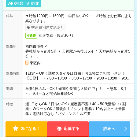
WEB登録・面接OK
▼時給1200円～1500円 ◎日払いOK！ ※時給はお仕事により
給与
異なります。
交通費別途支給あり
別途支給（規定あり）
交通費
福岡市博多区
勤務地
香椎駅から徒歩5分
/
天神駅から徒歩5分
/
天神南駅から徒歩5
分
/
…
東区内
1日3h～OK！勤務スタイルは自由！お気軽にご相談下さい！
勤務時間
【日勤】 ・7:00～13:00 ・8:00～17:00 ・9:00～13:00 ・9:00
～18:00 ・10:00～19:00 ・13:00～18:00 ・15:00～20:00 ・
16:00～19:00 【夜勤】 ・17:00～21:00 ・18:00～23:00 ・
単発1日のみ～OK！短期や長期も大歓迎です！ ＊急募：8月
期間
21:00～翌6:00 ・23:00～翌8:00 など（他時間多数あり！）
～、9月～など開始日相談OK
週1日からOK
/
日払いOK
/
履歴書不要
/
40～50代活躍中
/
副
特徴
業・WワークOK
/
服装自由
/
シフト勤務
/
10名以上の大量募
集
/
電話対応なし
/
パソコンスキル不要
気になる！
応募する
詳細へ