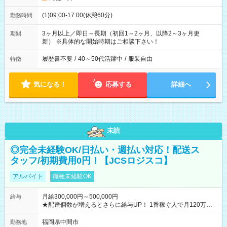
(1)09:00-17:00(休憩60分)
勤務時間
3ヶ月以上／即日～長期（初回1～2ヶ月、以降2～3ヶ月更
期間
新） ※具体的な開始時期はご相談下さい！
履歴書不要
/
40～50代活躍中
/
服装自由
特徴
気になる！
応募する
詳細へ
未読
◎完全未経験OK/日払い・週払い対応！配送ス
タッフ/初期費用0円！【JCSロジスコ】
アルバイト
職種未経験OK
月給300,000円～500,000円
給与
★配達個数が増えるとさらに給与UP！ 1番稼ぐ人で月120万ほ
ど！ ・主要都市エリア 月収55万円／週5日稼働 月収65万~112
万円／週6日稼働 ・地方郊外エリア 月収40万円／週5日稼働 月
福岡県中間市
勤務地