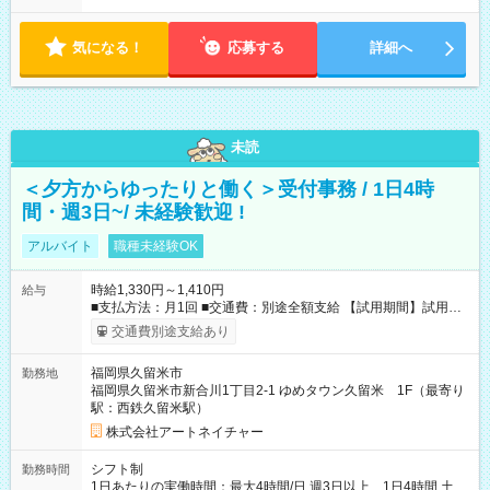
内で8時間勤務（休憩1時間）ご利用者様により、時間は異なり
ます。 ※曜日固定（毎週同じ曜日での勤務となります）
気になる！
応募する
詳細へ
未読
＜夕方からゆったりと働く＞受付事務 / 1日4時
間・週3日~/ 未経験歓迎 !
アルバイト
職種未経験OK
時給1,330円～1,410円
給与
■支払方法：月1回 ■交通費：別途全額支給 【試用期間】試用期
間あり 試用期間の長さ：6ヶ月 雇用形態、給与は本採用時と同
交通費別途支給あり
じです。
福岡県久留米市
勤務地
福岡県久留米市新合川1丁目2-1 ゆめタウン久留米 1F（最寄り
駅：西鉄久留米駅）
株式会社アートネイチャー
シフト制
勤務時間
1日あたりの実働時間：最大4時間/日 週3日以上、1日4時間 土曜