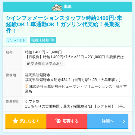
未読
✨インフォメーションスタッフ✨時給1400円♪未
経験OK！車通勤OK！ガソリン代支給！長期案
件！
アルバイト
職種未経験OK
時給1,400円～1,400円
給与
【月収例】時給1,400円×7.5ｈ×22日＝231,000円 ※残業代は別
途全額支給します。 【試用期間】試用期間なし
交通費別途支給あり
福岡県筑紫野市
勤務地
福岡県筑紫野市立明寺434-1（最寄り駅：JR「大牟田駅」）
株式会社三越伊勢丹ヒューマン・ソリューションズ 福岡営
業所
シフト制
勤務時間
1日あたりの実働時間：最大7時間30分/日 【シフト例】 〈平
日〉9:30～18:30／12:30～21:30 休憩90分 実働7.5時間 〈土
日祝日〉9:30～18:30／12:30～21:30／10:00～19:00／11:00～
気になる！
20:00 休憩90分 実働7.5時間
応募する
詳細へ