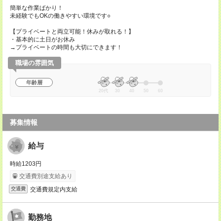
簡単な作業ばかり！
未経験でもOKの働きやすい環境です○
【プライベートと両立可能！休みが取れる！】
・基本的に土日がお休み
→プライベートの時間も大切にできます！
職場の雰囲気
年齢層
20代
30
40
50
60
募集情報
給与
時給1203円
交通費別途支給あり
交通費規定内支給
交通費
勤務地