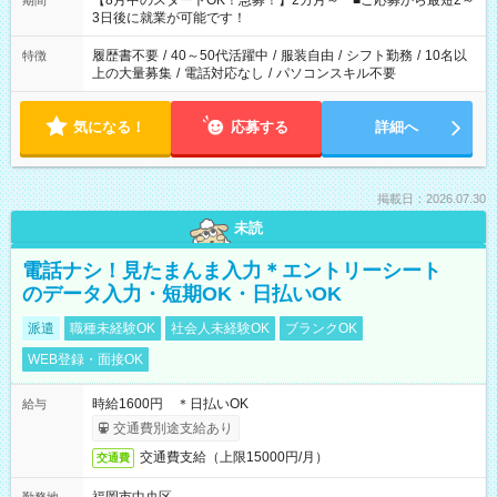
【8月中のスタートOK！急募！】2カ月～ ■ご応募から最短2～
期間
ね。 ※Wワーク希望の方へ 今ご覧のお仕事で希望する勤務時間
3日後に就業が可能です！
と、もう1つのお仕事の勤務時間。 合計で週40時間を超える場
合は応募できません。
履歴書不要
/
40～50代活躍中
/
服装自由
/
シフト勤務
/
10名以
特徴
上の大量募集
/
電話対応なし
/
パソコンスキル不要
気になる！
応募する
詳細へ
掲載日：2026.07.30
未読
電話ナシ！見たまんま入力＊エントリーシート
のデータ入力・短期OK・日払いOK
派遣
職種未経験OK
社会人未経験OK
ブランクOK
WEB登録・面接OK
時給1600円 ＊日払いOK
給与
交通費別途支給あり
交通費支給（上限15000円/月）
交通費