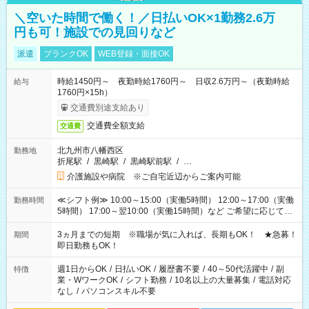
＼空いた時間で働く！／日払いOK×1勤務2.6万
円も可！施設での見回りなど
派遣
ブランクOK
WEB登録・面接OK
時給1450円～ 夜勤時給1760円～ 日収2.6万円～（夜勤時給
給与
1760円×15h）
交通費別途支給あり
交通費全額支給
交通費
北九州市八幡西区
勤務地
折尾駅
/
黒崎駅
/
黒崎駅前駅
/
…
介護施設や病院 ※ご自宅近辺からご案内可能
≪シフト例≫ 10:00～15:00（実働5時間） 12:00～17:00（実働
勤務時間
5時間） 17:00～翌10:00（実働15時間）など ご希望に応じて、
働く時間は調整できます！ お気軽に担当へ相談ください！
3ヵ月までの短期 ※職場が気に入れば、長期もOK！ ★急募！
期間
即日勤務もOK！
週1日からOK
/
日払いOK
/
履歴書不要
/
40～50代活躍中
/
副
特徴
業・WワークOK
/
シフト勤務
/
10名以上の大量募集
/
電話対応
なし
/
パソコンスキル不要