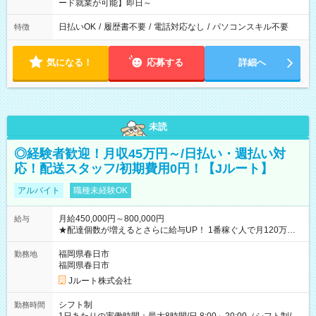
ード就業が可能】即日～
日払いOK
/
履歴書不要
/
電話対応なし
/
パソコンスキル不要
特徴
気になる！
応募する
詳細へ
未読
◎経験者歓迎！月収45万円～/日払い・週払い対
応！配送スタッフ/初期費用0円！【Jルート】
アルバイト
職種未経験OK
月給450,000円～800,000円
給与
★配達個数が増えるとさらに給与UP！ 1番稼ぐ人で月120万ほ
ど！ ・主要都市エリア 月収55万円／週5日稼働 月収65万~112
万円／週6日稼働 ・地方郊外エリア 月収40万円／週5日稼働 月
福岡県春日市
勤務地
収40万円~50万円／週6日稼働 ＜モデルイメージ＞ ■月収50万
福岡県春日市
円 (27歳男性/江東区在住)※元建築関係 1日150個配達×25日勤務
Jルート株式会社
(日休み) ■月収80万円(43歳男性/墨田区在住)※元営業 1日200個
配達×25日勤務(月休み) 【試用期間】試用期間なし
シフト制
勤務時間