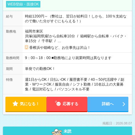
WEB登録・面接OK
時給1200円～（弊社は、翌日が給料日！しかも、100％支給な
給与
ので働いた分がすぐにもらえる！）
福岡市東区
勤務地
貝塚(福岡県)駅から自転車10分
/
箱崎駅から自転車・バイク・
車15分
/
千早駅
/
…
香椎浜や箱崎など、お仕事先は沢山！
9：00～18：00 ■勤務地により就業時間は異なります
勤務時間
単発での勤務OK！
期間
週1日からOK
/
日払いOK
/
履歴書不要
/
40～50代活躍中
/
副
特徴
業・WワークOK
/
服装自由
/
シフト勤務
/
10名以上の大量募
集
/
電話対応なし
/
パソコンスキル不要
気になる！
応募する
詳細へ
掲載日：2026.08.07
未読