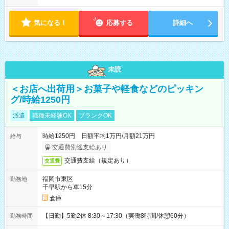
気になる！
応募する
詳細へ
未読
＜お店へ出荷用＞お菓子や軽食などのピッキン
グ/時給1250円
派遣
職種未経験OK
ブランクOK
時給1250円 日額平均1万円/月額21万円
給与
交通費別途支給あり
交通費支給（規定あり）
交通費
福岡市東区
勤務地
千早駅から車15分
倉庫
【日勤】5勤2休 8:30～17:30（実働8時間/休憩60分）
勤務時間