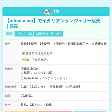
未読
【intimissimi】でイタリアンランジェリー販売
｜長期
派遣
ブランクOK
WEB登録・面接OK
時給1340円～1340円 上記給与＋時間外勤務手当＋交通費支給
給与
◎
交通費別途支給あり
「規定支給」
交通費
沖縄県浦添市
勤務地
古島駅
/
おもろまち駅
Intimissimi（インティミッシミ）
9:30～22:30のうち、実働8時間／休憩1時間
勤務時間
2026/9/1～
期間
日払いOK
/
シフト勤務
特徴