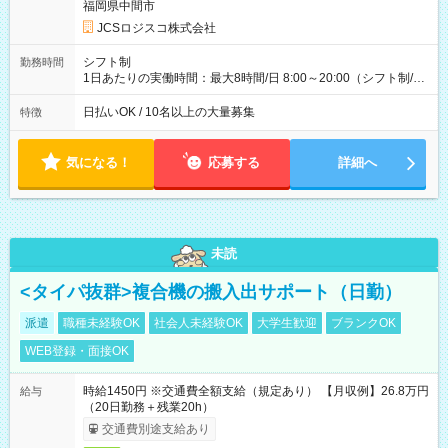
収40万円~50万円／週6日稼働 ＜モデルイメージ＞ ■月収50万
福岡県中間市
円 (27歳男性/江東区在住)※元建築関係 1日150個配達×25日勤務
JCSロジスコ株式会社
(日休み) ■月収80万円(43歳男性/墨田区在住)※元営業 1日200個
配達×25日勤務(月休み) 【試用期間】試用期間なし
シフト制
勤務時間
1日あたりの実働時間：最大8時間/日 8:00～20:00（シフト制/実
働8時間） ※週5日勤務（場所次第では週4も有り） ※配達状況
によって時間外での勤務可能性有り ※案件により多少の前後あ
日払いOK / 10名以上の大量募集
特徴
り ※配達が完了次第、帰社OKです
気になる！
応募する
詳細へ
未読
<タイパ抜群>複合機の搬入出サポート（日勤）
派遣
職種未経験OK
社会人未経験OK
大学生歓迎
ブランクOK
WEB登録・面接OK
時給1450円 ※交通費全額支給（規定あり） 【月収例】26.8万円
給与
（20日勤務＋残業20h）
交通費別途支給あり