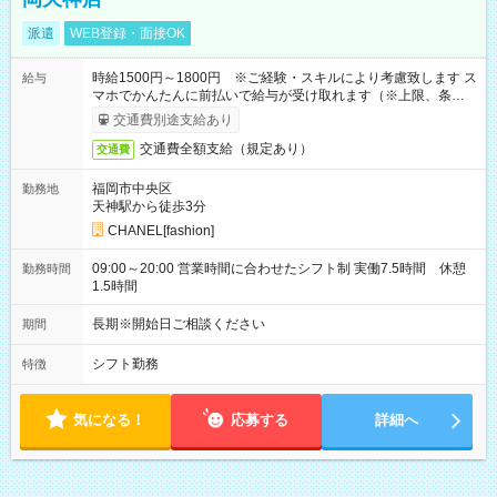
派遣
WEB登録・面接OK
時給1500円～1800円 ※ご経験・スキルにより考慮致します ス
給与
マホでかんたんに前払いで給与が受け取れます（※上限、条件
あり）
交通費別途支給あり
交通費全額支給（規定あり）
交通費
福岡市中央区
勤務地
天神駅から徒歩3分
CHANEL[fashion]
09:00～20:00 営業時間に合わせたシフト制 実働7.5時間 休憩
勤務時間
1.5時間
長期※開始日ご相談ください
期間
シフト勤務
特徴
気になる！
応募する
詳細へ