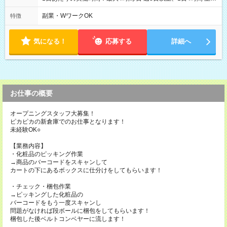
や日曜のお休みも応相談 17:10～21:10 「昼間のレジの仕事とW
ワークで働きたい」 「夕食後の空いている時間を有効活用した
副業・WワークOK
特徴
い」など シフトや休み希望など随時ご相談下さい♪
気になる！
応募する
詳細へ
お仕事の概要
オープニングスタッフ大募集！
ピカピカの新倉庫でのお仕事となります！
未経験OK○
【業務内容】
・化粧品のピッキング作業
→商品のバーコードをスキャンして
カートの下にあるボックスに仕分けをしてもらいます！
・チェック・梱包作業
→ピッキングした化粧品の
バーコードをもう一度スキャンし
問題がなければ段ボールに梱包をしてもらいます！
梱包した後ベルトコンベヤーに流します！