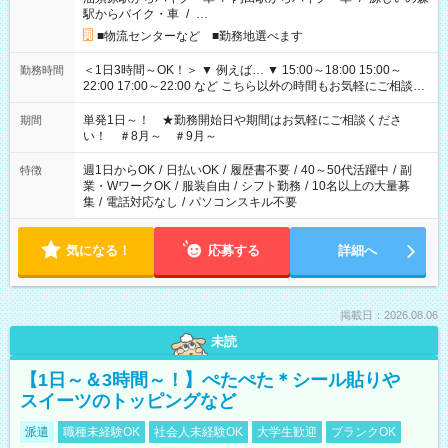
駅からバイク・車
/
…
■物流センターなど ■勤務地選べます
＜1日3時間～OK！＞ ▼ 例えば… ▼ 15:00～18:00 15:00～
勤務時間
22:00 17:00～22:00 など こちら以外の時間もお気軽にご相談く
ださい！
単発1日～！ ★勤務開始日や期間はお気軽にご相談くださ
期間
い！ ＃8月～ ＃9月～
週1日からOK
/
日払いOK
/
履歴書不要
/
40～50代活躍中
/
副
特徴
業・WワークOK
/
服装自由
/
シフト勤務
/
10名以上の大量募
集
/
電話対応なし
/
パソコンスキル不要
気になる！
応募する
詳細へ
掲載日：2026.08.06
未読
【1日～＆3時間～！】ぺたぺた＊シール貼りや
スイーツのトッピングなど
派遣
職種未経験OK
社会人未経験OK
大学生歓迎
ブランクOK