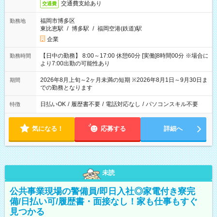
交通費支給あり
交通費
福岡市博多区
勤務地
東比恵駅
/
博多駅
/
福岡空港(鉄道)駅
企業
【日中の勤務】 8:00～17:00 休憩60分 [実働]8時間00分 ※場合に
勤務時間
より7:00出勤の可能性あり
2026年8月上旬～2ヶ月未満の短期 ※2026年8月1日～9月30日ま
期間
での勤務となります
日払いOK
/
履歴書不要
/
電話対応なし
/
パソコンスキル不要
特徴
気になる！
応募する
詳細へ
未読
公共事業現場の警備員/即日入社◎家電付き寮完
備/日払い可/履歴書・面接なし！家も仕事もすぐ
見つかる