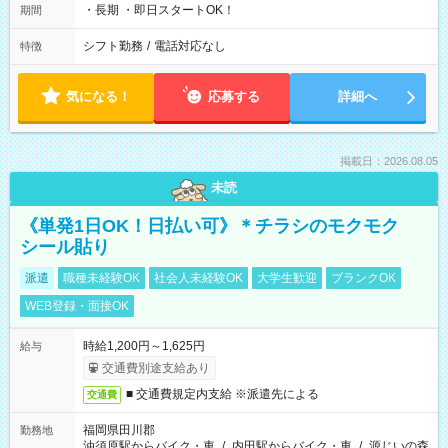
・長期 ・即日スタートOK！
期間
シフト勤務
/
電話対応なし
特徴
気になる！
応募する
詳細へ
掲載日：2026.08.05
未読
《単発1日OK！日払い可》＊チラシのモクモク
シール貼り
派遣
職種未経験OK
社会人未経験OK
大学生歓迎
ブランクOK
WEB登録・面接OK
時給1,200円～1,625円
給与
交通費別途支給あり
■ 交通費規定内支給 ※派遣先による
交通費
福岡県田川郡
勤務地
油須原駅からバイク・車
/
内田駅からバイク・車
/
源じいの森