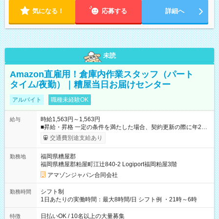
気になる！
応募する
詳細へ
未読
Amazon直雇用！倉庫内作業スタッフ（パート
タイム/夜勤）｜糟屋当日お届けセンター
アルバイト
職種未経験OK
時給1,563円～1,563円
給与
■昇給・昇格 一定の条件を満たした場合、契約更新の際に年2回
まで昇給の機会があります。 ■正社員登用制度あり ※月末締/翌
交通費別途支給あり
月25日支払い ※時間外手当、別途支給 ※深夜割増賃金 (22:00～
翌5:00までは時給が25%UPします) ☆給与前払い制度有！
福岡県糟屋郡
勤務地
☆Amazon直雇用で安定して働けます！ 【試用期間】試用期間
福岡県糟屋郡粕屋町江辻840-2 Logiport福岡粕屋3階
あり 試用期間の長さ：1週間 雇用形態、給与は本採用時と同じ
です。
アマゾンジャパン合同会社
シフト制
勤務時間
1日あたりの実働時間：最大8時間/日 シフト例 ・21時～6時
日払いOK / 10名以上の大量募集
特徴