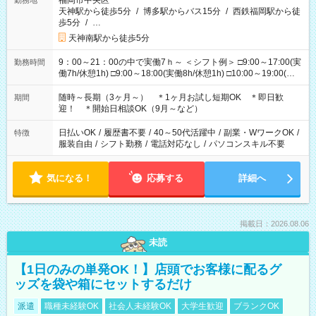
福岡市中央区
勤務地
天神駅から徒歩5分
/
博多駅からバス15分
/
西鉄福岡駅から徒
歩5分
/
…
天神南駅から徒歩5分
9：00～21：00の中で実働7ｈ～ ＜シフト例＞ □9:00～17:00(実
勤務時間
働7h/休憩1h) □9:00～18:00(実働8h/休憩1h) □10:00～19:00(実
働8h/休憩1h) □11:00～20:00(実働8h/休憩1h) □12:00～20:00(実
働7h/休憩1h) □12:00～21:00(実働7h/休憩1h) ＊固定OK ＊選べ
随時～長期（3ヶ月～） ＊1ヶ月お試し短期OK ＊即日歓
期間
る時間帯！
迎！ ＊開始日相談OK（9月～など）
日払いOK
/
履歴書不要
/
40～50代活躍中
/
副業・WワークOK
/
特徴
服装自由
/
シフト勤務
/
電話対応なし
/
パソコンスキル不要
気になる！
応募する
詳細へ
掲載日：2026.08.06
未読
【1日のみの単発OK！】店頭でお客様に配るグ
ッズを袋や箱にセットするだけ
派遣
職種未経験OK
社会人未経験OK
大学生歓迎
ブランクOK