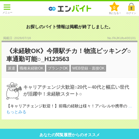
0
メニュー
気になる！
ログイン
お探しのバイト情報は掲載が終了しました。
掲載日 :2026
/
07
/
16
No.FAJKUfo400101
《未経験OK》今隈駅チカ！物流ピッキング○
車通勤可能○_H123563
派遣
職種未経験OK
ブランクOK
WEB登録・面接OK
キャリアチェンジ大歓迎○20代～40代と幅広い世代
が活躍中！未経験スタート○
【キャリアチェンジ歓迎！】前職の経験は様々！アパレルや携帯の
...
もっとみる
あなたの閲覧履歴からのオススメ