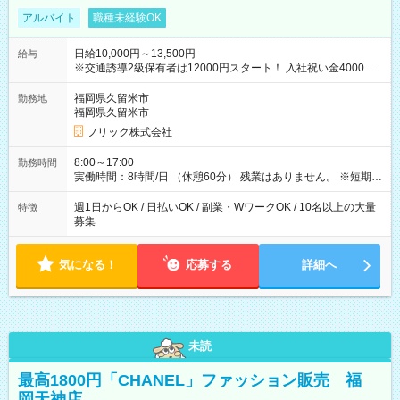
アルバイト
職種未経験OK
日給10,000円～13,500円
給与
※交通誘導2級保有者は12000円スタート！ 入社祝い金4000円
【試用期間】試用期間なし
福岡県久留米市
勤務地
福岡県久留米市
フリック株式会社
8:00～17:00
勤務時間
実働時間：8時間/日 （休憩60分） 残業はありません。 ※短期の
募集は行っておりません。予めご了承くださいませ。
週1日からOK / 日払いOK / 副業・WワークOK / 10名以上の大量
特徴
募集
気になる！
応募する
詳細へ
未読
最高1800円「CHANEL」ファッション販売 福
岡天神店