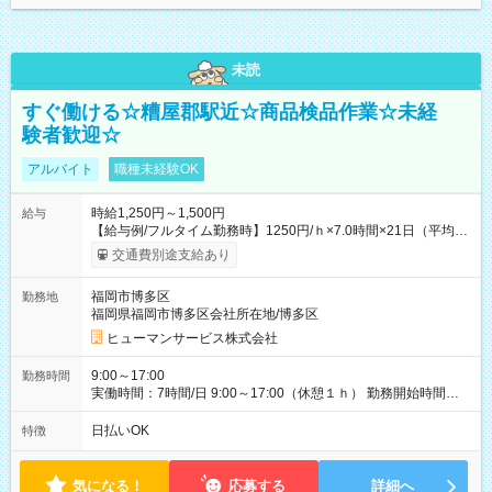
未読
すぐ働ける☆糟屋郡駅近☆商品検品作業☆未経
験者歓迎☆
アルバイト
職種未経験OK
時給1,250円～1,500円
給与
【給与例/フルタイム勤務時】1250円/ｈ×7.0時間×21日（平均
値）=183,750円 別途交通費支給（会社規定有）、残業/休日手当
交通費別途支給あり
支給、 フルタイムの募集になりますが、働く日数や時間につい
て若干の調整により働くことが出来る場合（子育て等の要件な
福岡市博多区
勤務地
ど）は、ご希望状況をヒヤリングして調整できることがありま
福岡県福岡市博多区会社所在地/博多区
す。応募時に、ご相談頂きます様お願いします。 ※公共交通機
関、駐車場あり。（粕屋郡） 【試用期間】試用期間なし
ヒューマンサービス株式会社
9:00～17:00
勤務時間
実働時間：7時間/日 9:00～17:00（休憩１ｈ） 勤務開始時間等
の調整も受けたまります。 （例：10時から17時 など） お気軽
にご相談・お問い合わせをメールで返信してください。
日払いOK
特徴
気になる！
応募する
詳細へ