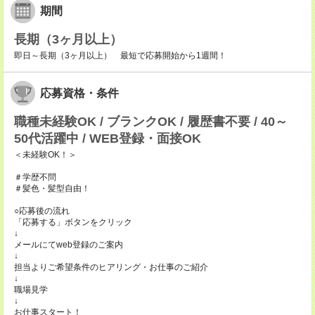
期間
長期（3ヶ月以上）
即日～長期（3ヶ月以上） 最短で応募開始から1週間！
応募資格・条件
職種未経験OK / ブランクOK / 履歴書不要 / 40～
50代活躍中 / WEB登録・面接OK
＜未経験OK！＞
＃学歴不問
＃髪色・髪型自由！
○応募後の流れ
「応募する」ボタンをクリック
↓
メールにてweb登録のご案内
↓
担当よりご希望条件のヒアリング・お仕事のご紹介
↓
職場見学
↓
お仕事スタート！