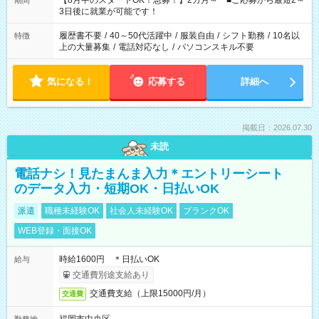
【8月中のスタートOK！急募！】2カ月～ ■ご応募から最短2～
期間
ね。 ※Wワーク希望の方へ 今ご覧のお仕事で希望する勤務時間
3日後に就業が可能です！
と、もう1つのお仕事の勤務時間。 合計で週40時間を超える場
合は応募できません。
履歴書不要
/
40～50代活躍中
/
服装自由
/
シフト勤務
/
10名以
特徴
上の大量募集
/
電話対応なし
/
パソコンスキル不要
気になる！
応募する
詳細へ
掲載日：2026.07.30
未読
電話ナシ！見たまんま入力＊エントリーシート
のデータ入力・短期OK・日払いOK
派遣
職種未経験OK
社会人未経験OK
ブランクOK
WEB登録・面接OK
時給1600円 ＊日払いOK
給与
交通費別途支給あり
交通費支給（上限15000円/月）
交通費