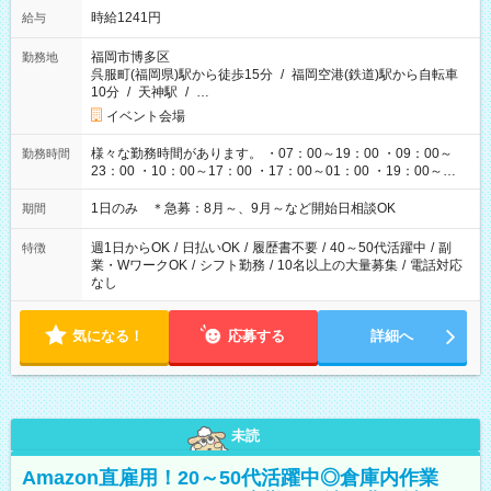
時給1241円
給与
福岡市博多区
勤務地
呉服町(福岡県)駅から徒歩15分
/
福岡空港(鉄道)駅から自転車
10分
/
天神駅
/
…
イベント会場
様々な勤務時間があります。 ・07：00～19：00 ・09：00～
勤務時間
23：00 ・10：00～17：00 ・17：00～01：00 ・19：00～
03：00 etc イベント・ライブの開催時間によって変わりま
す。
1日のみ ＊急募：8月～、9月～など開始日相談OK
期間
週1日からOK
/
日払いOK
/
履歴書不要
/
40～50代活躍中
/
副
特徴
業・WワークOK
/
シフト勤務
/
10名以上の大量募集
/
電話対応
なし
気になる！
応募する
詳細へ
未読
Amazon直雇用！20～50代活躍中◎倉庫内作業