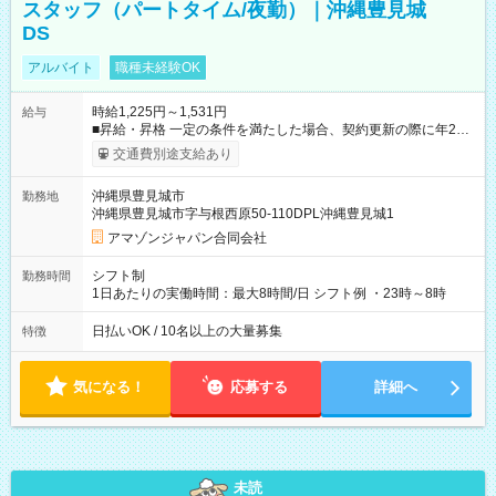
スタッフ（パートタイム/夜勤）｜沖縄豊見城
DS
アルバイト
職種未経験OK
時給1,225円～1,531円
給与
■昇給・昇格 一定の条件を満たした場合、契約更新の際に年2回
まで昇給の機会があります。 ■正社員登用制度あり ※月末締/翌
交通費別途支給あり
月25日支払い ※時間外手当、別途支給 ※深夜割増賃金 (22:00～
翌5:00までは時給が25%UPします) ☆給与前払い制度有！
沖縄県豊見城市
勤務地
☆Amazon直雇用で安定して働けます！ 【試用期間】試用期間
沖縄県豊見城市字与根西原50-110DPL沖縄豊見城1
あり 試用期間の長さ：1週間 雇用形態、給与は本採用時と同じ
です。
アマゾンジャパン合同会社
シフト制
勤務時間
1日あたりの実働時間：最大8時間/日 シフト例 ・23時～8時
日払いOK / 10名以上の大量募集
特徴
気になる！
応募する
詳細へ
未読