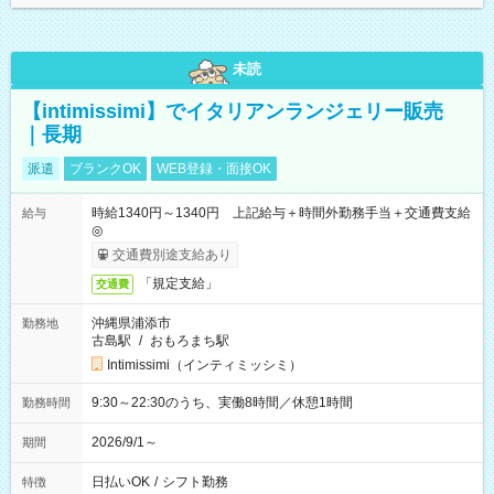
未読
【intimissimi】でイタリアンランジェリー販売
｜長期
派遣
ブランクOK
WEB登録・面接OK
時給1340円～1340円 上記給与＋時間外勤務手当＋交通費支給
給与
◎
交通費別途支給あり
「規定支給」
交通費
沖縄県浦添市
勤務地
古島駅
/
おもろまち駅
Intimissimi（インティミッシミ）
9:30～22:30のうち、実働8時間／休憩1時間
勤務時間
2026/9/1～
期間
日払いOK
/
シフト勤務
特徴