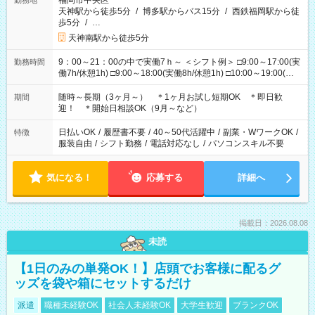
福岡市中央区
勤務地
天神駅から徒歩5分
/
博多駅からバス15分
/
西鉄福岡駅から徒
歩5分
/
…
天神南駅から徒歩5分
9：00～21：00の中で実働7ｈ～ ＜シフト例＞ □9:00～17:00(実
勤務時間
働7h/休憩1h) □9:00～18:00(実働8h/休憩1h) □10:00～19:00(実
働8h/休憩1h) □11:00～20:00(実働8h/休憩1h) □12:00～20:00(実
働7h/休憩1h) □12:00～21:00(実働7h/休憩1h) ＊固定OK ＊選べ
随時～長期（3ヶ月～） ＊1ヶ月お試し短期OK ＊即日歓
期間
る時間帯！
迎！ ＊開始日相談OK（9月～など）
日払いOK
/
履歴書不要
/
40～50代活躍中
/
副業・WワークOK
/
特徴
服装自由
/
シフト勤務
/
電話対応なし
/
パソコンスキル不要
気になる！
応募する
詳細へ
掲載日：2026.08.08
未読
【1日のみの単発OK！】店頭でお客様に配るグ
ッズを袋や箱にセットするだけ
派遣
職種未経験OK
社会人未経験OK
大学生歓迎
ブランクOK