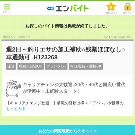
0
メニュー
気になる！
ログイン
お探しのバイト情報は掲載が終了しました。
掲載日 :2026
/
06
/
09
No.FAJKUfo400101
週2日～釣りエサの加工補助○残業ほぼなし○
車通勤可_H123268
派遣
職種未経験OK
ブランクOK
WEB登録・面接OK
キャリアチェンジ大歓迎○20代～40代と幅広い世代
が活躍中！未経験スタート○
【キャリアチェンジ歓迎！】前職の経験は様々！アパレルや携帯の
...
もっとみる
あなたの閲覧履歴からのオススメ