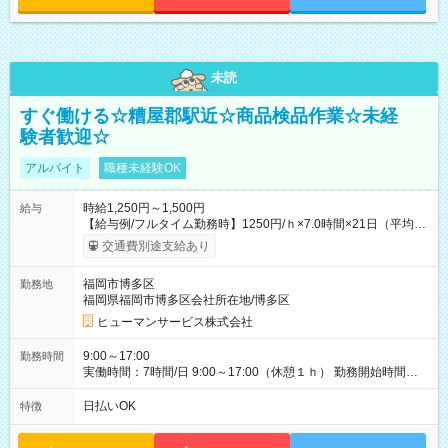
未読
すぐ働ける☆糟屋郡駅近☆商品検品作業☆未経
験者歓迎☆
アルバイト
職種未経験OK
時給1,250円～1,500円
給与
【給与例/フルタイム勤務時】1250円/ｈ×7.0時間×21日（平均
値）=183,750円 別途交通費支給（会社規定有）、残業/休日手当
交通費別途支給あり
支給、 フルタイムの募集になりますが、働く日数や時間につい
て若干の調整により働くことが出来る場合（子育て等の要件な
福岡市博多区
勤務地
ど）は、ご希望状況をヒヤリングして調整できることがありま
福岡県福岡市博多区会社所在地/博多区
す。応募時に、ご相談頂きます様お願いします。 ※公共交通機
関、駐車場あり。（粕屋郡） 【試用期間】試用期間なし
ヒューマンサービス株式会社
9:00～17:00
勤務時間
実働時間：7時間/日 9:00～17:00（休憩１ｈ） 勤務開始時間等
の調整も受けたまります。 （例：10時から17時 など） お気軽
にご相談・お問い合わせをメールで返信してください。
日払いOK
特徴