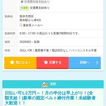
交通費別途支給あり
交通費支給有り
交通費
熊本市西区
勤務地
熊本駅から車8分
素材系メーカー
8:00～17:00 ※表記のうち実働7時間50分です。
勤務時間
2026/9/2～長期
期間
日払いOK
/
履歴書不要
/
電話対応なし
/
パソコンスキル不要
特徴
気になる！
応募する
詳細へ
未読
日払い可1.2万円～！月の半分は早上がり！(全
額支給！)新車の固定ベルト締付作業！未経験者
大歓迎！！