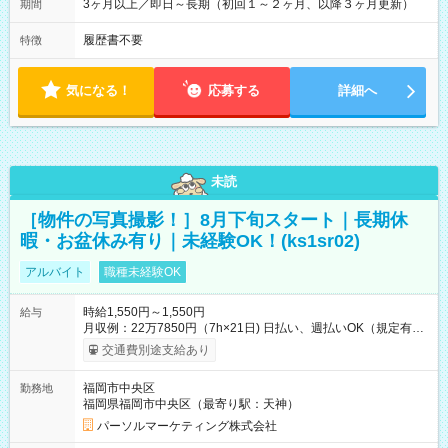
3ヶ月以上／即日～長期（初回１～２ヶ月、以降３ヶ月更新）
期間
履歴書不要
特徴
気になる！
応募する
詳細へ
未読
［物件の写真撮影！］8月下旬スタート｜長期休
暇・お盆休み有り｜未経験OK！(ks1sr02)
アルバイト
職種未経験OK
時給1,550円～1,550円
給与
月収例：22万7850円（7h×21日) 日払い、週払いOK（規定有
り） 【試用期間】試用期間なし
交通費別途支給あり
福岡市中央区
勤務地
福岡県福岡市中央区（最寄り駅：天神）
パーソルマーケティング株式会社