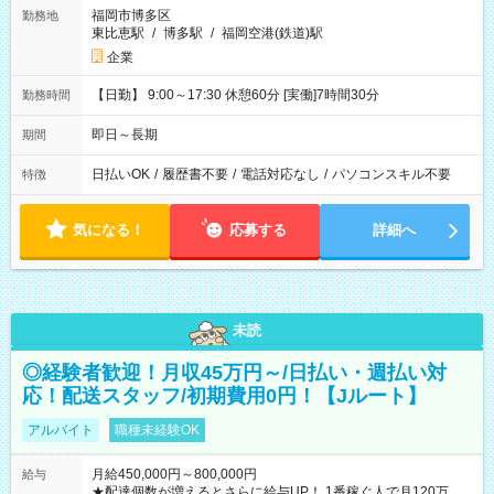
福岡市博多区
勤務地
東比恵駅
/
博多駅
/
福岡空港(鉄道)駅
企業
【日勤】 9:00～17:30 休憩60分 [実働]7時間30分
勤務時間
即日～長期
期間
日払いOK
/
履歴書不要
/
電話対応なし
/
パソコンスキル不要
特徴
気になる！
応募する
詳細へ
未読
◎経験者歓迎！月収45万円～/日払い・週払い対
応！配送スタッフ/初期費用0円！【Jルート】
アルバイト
職種未経験OK
月給450,000円～800,000円
給与
★配達個数が増えるとさらに給与UP！ 1番稼ぐ人で月120万ほ