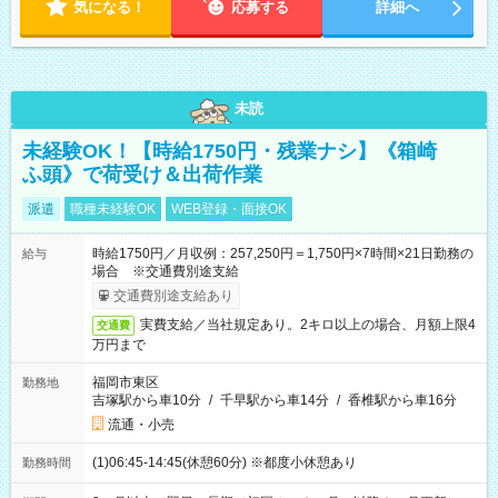
気になる！
勤務で、ご希望に合わせて調整します。 ◎今週は子供の行事
応募する
詳細へ
で…といったお休みも、お気軽にご相談ください。
未読
未経験OK！【時給1750円・残業ナシ】《箱崎
ふ頭》で荷受け＆出荷作業
派遣
職種未経験OK
WEB登録・面接OK
時給1750円／月収例：257,250円＝1,750円×7時間×21日勤務の
給与
場合 ※交通費別途支給
交通費別途支給あり
実費支給／当社規定あり。2キロ以上の場合、月額上限4
交通費
万円まで
福岡市東区
勤務地
吉塚駅から車10分
/
千早駅から車14分
/
香椎駅から車16分
流通・小売
(1)06:45-14:45(休憩60分) ※都度小休憩あり
勤務時間