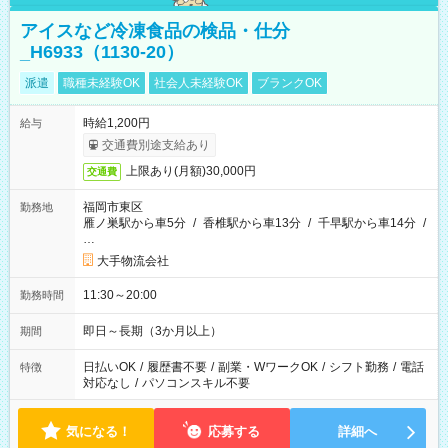
アイスなど冷凍食品の検品・仕分
_H6933（1130-20）
派遣
職種未経験OK
社会人未経験OK
ブランクOK
時給1,200円
給与
交通費別途支給あり
上限あり(月額)30,000円
交通費
福岡市東区
勤務地
雁ノ巣駅から車5分
/
香椎駅から車13分
/
千早駅から車14分
/
…
大手物流会社
11:30～20:00
勤務時間
即日～長期（3か月以上）
期間
日払いOK
/
履歴書不要
/
副業・WワークOK
/
シフト勤務
/
電話
特徴
対応なし
/
パソコンスキル不要
気になる！
応募する
詳細へ