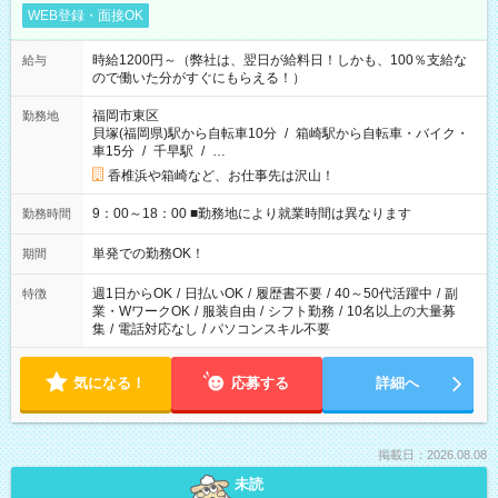
WEB登録・面接OK
時給1200円～（弊社は、翌日が給料日！しかも、100％支給な
給与
ので働いた分がすぐにもらえる！）
福岡市東区
勤務地
貝塚(福岡県)駅から自転車10分
/
箱崎駅から自転車・バイク・
車15分
/
千早駅
/
…
香椎浜や箱崎など、お仕事先は沢山！
9：00～18：00 ■勤務地により就業時間は異なります
勤務時間
単発での勤務OK！
期間
週1日からOK
/
日払いOK
/
履歴書不要
/
40～50代活躍中
/
副
特徴
業・WワークOK
/
服装自由
/
シフト勤務
/
10名以上の大量募
集
/
電話対応なし
/
パソコンスキル不要
気になる！
応募する
詳細へ
掲載日：2026.08.08
未読