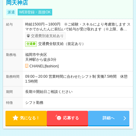
岡天神店
派遣
WEB登録・面接OK
時給1500円～1800円 ※ご経験・スキルにより考慮致します ス
給与
マホでかんたんに前払いで給与が受け取れます（※上限、条件
あり）
交通費別途支給あり
交通費全額支給（規定あり）
交通費
福岡市中央区
勤務地
天神駅から徒歩3分
CHANEL[fashion]
09:00～20:00 営業時間に合わせたシフト制 実働7.5時間 休憩
勤務時間
1.5時間
長期※開始日ご相談ください
期間
シフト勤務
特徴
気になる！
応募する
詳細へ