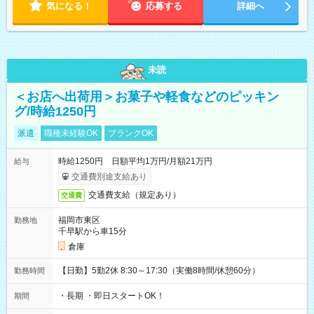
気になる！
応募する
詳細へ
未読
＜お店へ出荷用＞お菓子や軽食などのピッキン
グ/時給1250円
派遣
職種未経験OK
ブランクOK
時給1250円 日額平均1万円/月額21万円
給与
交通費別途支給あり
交通費支給（規定あり）
交通費
福岡市東区
勤務地
千早駅から車15分
倉庫
【日勤】5勤2休 8:30～17:30（実働8時間/休憩60分）
勤務時間
・長期 ・即日スタートOK！
期間