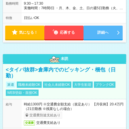
9:30～17:30
勤務時間
実働時間：7時間/日 ・月、木、金、土、日の週5日勤務（火、水
は固定休です／GW、お盆、年末年始等、長期休暇有り！） ・
ワンシフト！ ・残業ほぼナシ（0～5h/月）
日払いOK
特徴
気になる！
応募する
詳細へ
未読
<タイパ抜群>倉庫内でのピッキング・梱包（日
勤）
派遣
職種未経験OK
社会人未経験OK
大学生歓迎
ブランクOK
WEB登録・面接OK
時給1300円 ※交通費全額支給（規定あり） 【月収例】20.4万円
給与
（21日勤務 ※残業なしの場合）
交通費別途支給あり
交通費支給あり
交通費