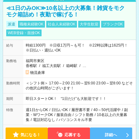
≪1日のみOK≫10名以上の大募集！雑貨をモク
モク箱詰め！夜勤で稼げる！
派遣
職種未経験OK
社会人未経験OK
大学生歓迎
ブランクOK
WEB登録・面接OK
時給1300円 ※日収1万円～も可！ ※22時以降は1625円！
給与
※日払い・週払いOK
福岡市東区
勤務地
香椎駅
/
福工大前駅
/
箱崎駅
/
…
物流倉庫
＜シフト例＞ 17:00～2:00 21:00～翌6:00 23:00～翌8:00 などそ
勤務時間
の他沢山時間がございます！
即日スタートOK！ “1日だけ”も大歓迎です！！
期間
週1日からOK
/
日払いOK
/
履歴書不要
/
40～50代活躍中
/
副
特徴
業・WワークOK
/
服装自由
/
シフト勤務
/
10名以上の大量募
集
/
電話対応なし
/
パソコンスキル不要
気になる！
応募する
詳細へ