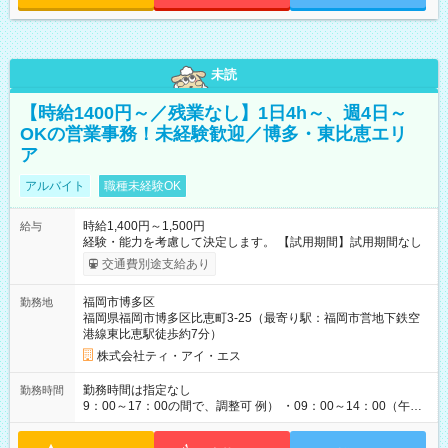
未読
【時給1400円～／残業なし】1日4h～、週4日～
OKの営業事務！未経験歓迎／博多・東比恵エリ
ア
アルバイト
職種未経験OK
時給1,400円～1,500円
給与
経験・能力を考慮して決定します。 【試用期間】試用期間なし
交通費別途支給あり
福岡市博多区
勤務地
福岡県福岡市博多区比恵町3-25（最寄り駅：福岡市営地下鉄空
港線東比恵駅徒歩約7分）
株式会社ティ・アイ・エス
勤務時間は指定なし
勤務時間
9：00～17：00の間で、調整可 例） ・09：00～14：00（午後
からは家事に） ・10：00～16：00（朝はゆっくりスタート）
・13：00～17：00（午後から短時間で） ◎週4日～5日程度の