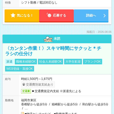
シフト勤務
/
電話対応なし
特徴
気になる！
応募する
詳細へ
掲載日：2026.08.06
未読
〈カンタン作業！〉スキマ時間にサクッと＊チ
ラシの仕分け
派遣
職種未経験OK
社会人未経験OK
大学生歓迎
ブランクOK
WEB登録・面接OK
時給1,500円～1,875円
給与
交通費別途支給あり
■ 交通費規定内支給 ※派遣先による
交通費
福岡市東区
勤務地
香椎駅から徒歩5分
/
箱崎駅から徒歩5分
/
和白駅から徒歩5分
/
…