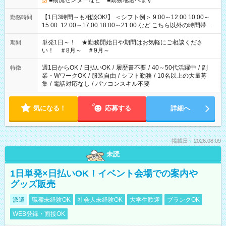
■物流センターなど ■勤務地選べます
【1日3時間～も相談OK!】 ＜シフト例＞ 9:00～12:00 10:00～
勤務時間
15:00 12:00～17:00 18:00～21:00 など こちら以外の時間帯も
お気軽にご相談ください！
単発1日～！ ★勤務開始日や期間はお気軽にご相談くださ
期間
い！ ＃8月～ ＃9月～
週1日からOK
/
日払いOK
/
履歴書不要
/
40～50代活躍中
/
副
特徴
業・WワークOK
/
服装自由
/
シフト勤務
/
10名以上の大量募
集
/
電話対応なし
/
パソコンスキル不要
気になる！
応募する
詳細へ
掲載日：2026.08.09
未読
1日単発×日払いOK！イベント会場での案内や
グッズ販売
派遣
職種未経験OK
社会人未経験OK
大学生歓迎
ブランクOK
WEB登録・面接OK