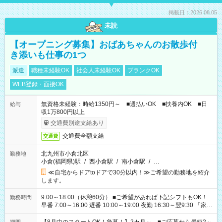
掲載日：2026.08.05
未読
【オープニング募集】おばあちゃんのお散歩付
き添いも仕事の1つ
派遣
職種未経験OK
社会人未経験OK
ブランクOK
WEB登録・面接OK
無資格未経験：時給1350円～ ■週払いOK ■扶養内OK ■日
給与
収1万800円以上
交通費別途支給あり
交通費全額支給
交通費
北九州市小倉北区
勤務地
小倉(福岡県)駅
/
西小倉駅
/
南小倉駅
/
…
≪自宅からドアtoドアで30分以内！≫ご希望の勤務地を紹介
します。
9:00～18:00（休憩60分） ■ご希望があれば下記シフトもOK！
勤務時間
早番 7:00～16:00 遅番 10:00～19:00 夜勤 16:30～翌9:30 「家族
と休みを合わせたい」 「余裕を持って夕飯の準備がしたい」
「できれば残業はしたくない」 など、ご希望を教えてください