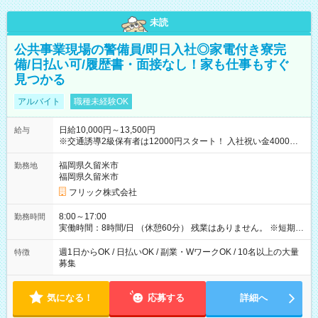
未読
公共事業現場の警備員/即日入社◎家電付き寮完
備/日払い可/履歴書・面接なし！家も仕事もすぐ
見つかる
アルバイト
職種未経験OK
日給10,000円～13,500円
給与
※交通誘導2級保有者は12000円スタート！ 入社祝い金4000円
【試用期間】試用期間なし
福岡県久留米市
勤務地
福岡県久留米市
フリック株式会社
8:00～17:00
勤務時間
実働時間：8時間/日 （休憩60分） 残業はありません。 ※短期の
募集は行っておりません。予めご了承くださいませ。
週1日からOK / 日払いOK / 副業・WワークOK / 10名以上の大量
特徴
募集
気になる！
応募する
詳細へ