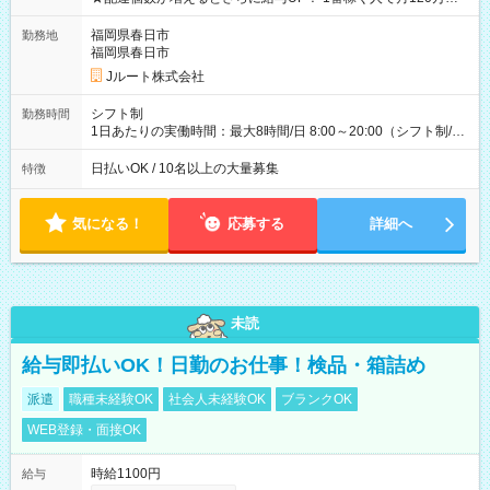
ど！ ・主要都市エリア 月収55万円／週5日稼働 月収65万~112
万円／週6日稼働 ・地方郊外エリア 月収40万円／週5日稼働 月
福岡県春日市
勤務地
収40万円~50万円／週6日稼働 ＜モデルイメージ＞ ■月収50万
福岡県春日市
円 (27歳男性/江東区在住)※元建築関係 1日150個配達×25日勤務
Jルート株式会社
(日休み) ■月収80万円(43歳男性/墨田区在住)※元営業 1日200個
配達×25日勤務(月休み) 【試用期間】試用期間なし
シフト制
勤務時間
1日あたりの実働時間：最大8時間/日 8:00～20:00（シフト制/実
働8時間） ※週5日勤務（場所次第では週4も有り） ※配達状況
によって時間外での勤務可能性有り ※案件により多少の前後あ
日払いOK / 10名以上の大量募集
特徴
り ※配達が完了次第、帰社OKです
気になる！
応募する
詳細へ
未読
給与即払いOK！日勤のお仕事！検品・箱詰め
派遣
職種未経験OK
社会人未経験OK
ブランクOK
WEB登録・面接OK
時給1100円
給与