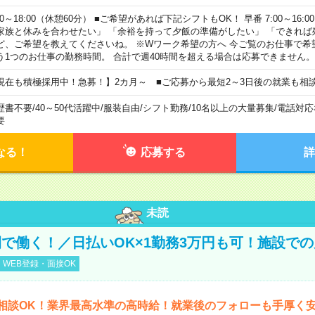
00～18:00（休憩60分） ■ご希望があれば下記シフトもOK！ 早番 7:00～16:00 遅
家族と休みを合わせたい」 「余裕を持って夕飯の準備がしたい」 「できれば
ど、ご希望を教えてくださいね。 ※Wワーク希望の方へ 今ご覧のお仕事で希
う1つのお仕事の勤務時間。 合計で週40時間を超える場合は応募できません。
現在も積極採用中！急募！】2カ月～ ■ご応募から最短2～3日後の就業も相
歴書不要
/
40～50代活躍中
/
服装自由
/
シフト勤務
/
10名以上の大量募集
/
電話対応
要
なる！
応募する
詳
未読
で働く！／日払いOK×1勤務3万円も可！施設で
WEB登録・面接OK
相談OK！業界最高水準の高時給！就業後のフォローも手厚く