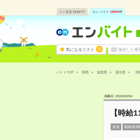
エン派遣
23427
件
エン バイト
28905
件
0
気になるリスト
保存した希
バイトTOP
関西
滋賀県
蒲生郡
【時
掲載日 :
2026
/
03
/
04
【時給1
派遣
職種未経