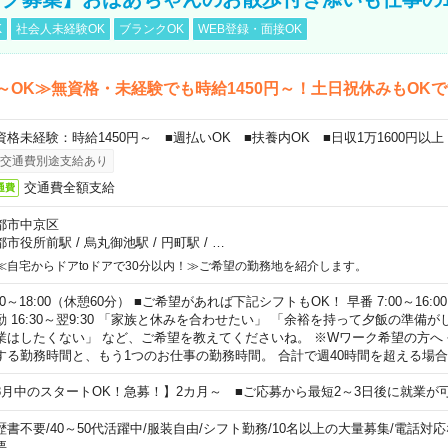
K
社会人未経験OK
ブランクOK
WEB登録・面接OK
～OK≫無資格・未経験でも時給1450円～！土日祝休みもOK
資格未経験：時給1450円～ ■週払いOK ■扶養内OK ■日収1万1600円以上
交通費別途支給あり
交通費全額支給
通費
都市中京区
都市役所前駅
/
烏丸御池駅
/
円町駅
/
…
≪自宅からドアtoドアで30分以内！≫ご希望の勤務地を紹介します。
00～18:00（休憩60分） ■ご希望があれば下記シフトもOK！ 早番 7:00～16:00 遅
勤 16:30～翌9:30 「家族と休みを合わせたい」 「余裕を持って夕飯の準備
業はしたくない」 など、ご希望を教えてくださいね。 ※Wワーク希望の方へ
する勤務時間と、もう1つのお仕事の勤務時間。 合計で週40時間を超える場
8月中のスタートOK！急募！】2カ月～ ■ご応募から最短2～3日後に就業が
歴書不要
/
40～50代活躍中
/
服装自由
/
シフト勤務
/
10名以上の大量募集
/
電話対応
要