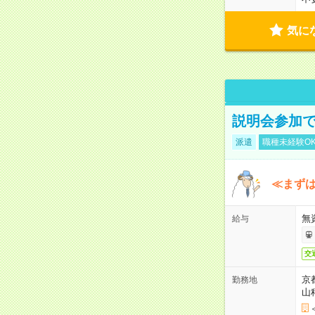
気に
説明会参加で
派遣
職種未経験O
≪まずは
無
給与
交
京
勤務地
山