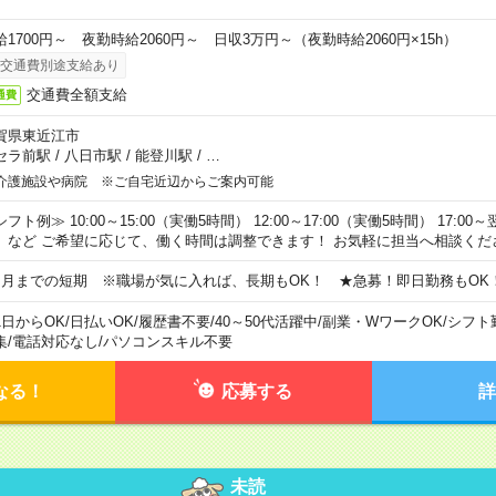
給1700円～ 夜勤時給2060円～ 日収3万円～（夜勤時給2060円×15h）
交通費別途支給あり
交通費全額支給
通費
賀県東近江市
セラ前駅
/
八日市駅
/
能登川駅
/
…
介護施設や病院 ※ご自宅近辺からご案内可能
フト例≫ 10:00～15:00（実働5時間） 12:00～17:00（実働5時間） 17:00～
）など ご希望に応じて、働く時間は調整できます！ お気軽に担当へ相談くだ
ヵ月までの短期 ※職場が気に入れば、長期もOK！ ★急募！即日勤務もOK
1日からOK
/
日払いOK
/
履歴書不要
/
40～50代活躍中
/
副業・WワークOK
/
シフト
集
/
電話対応なし
/
パソコンスキル不要
なる！
応募する
詳
未読