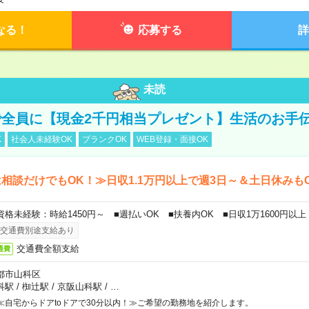
なる！
応募する
詳
未読
全員に【現金2千円相当プレゼント】生活のお手
K
社会人未経験OK
ブランクOK
WEB登録・面接OK
相談だけでもOK！≫日収1.1万円以上で週3日～＆土日休みも
資格未経験：時給1450円～ ■週払いOK ■扶養内OK ■日収1万1600円以上
交通費別途支給あり
交通費全額支給
通費
都市山科区
科駅
/
椥辻駅
/
京阪山科駅
/
…
≪自宅からドアtoドアで30分以内！≫ご希望の勤務地を紹介します。