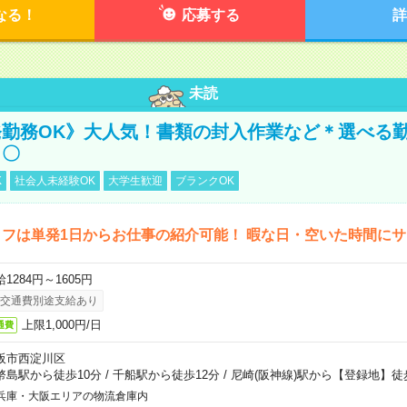
なる！
応募する
詳
未読
勤務OK》大人気！書類の封入作業など＊選べる
し〇
K
社会人未経験OK
大学生歓迎
ブランクOK
フは単発1日からお仕事の紹介可能！ 暇な日・空いた時間に
1284円～1605円
交通費別途支給あり
上限1,000円/日
通費
阪市西淀川区
幣島駅から徒歩10分
/
千船駅から徒歩12分
/
尼崎(阪神線)駅から【登録地】徒
兵庫・大阪エリアの物流倉庫内