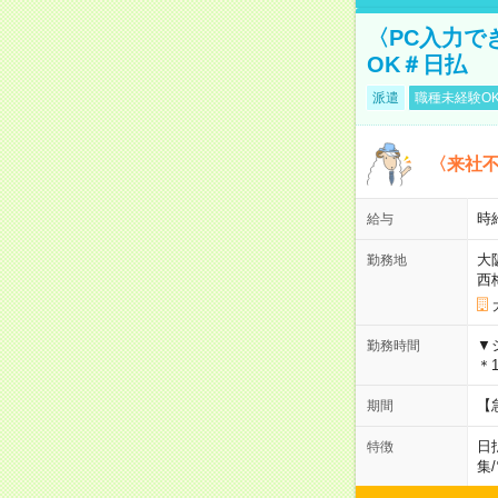
〈PC入力で
OK＃日払
派遣
職種未経験O
〈来社
時給
給与
大
勤務地
西
▼
勤務時間
＊1
【
期間
日
特徴
集
/