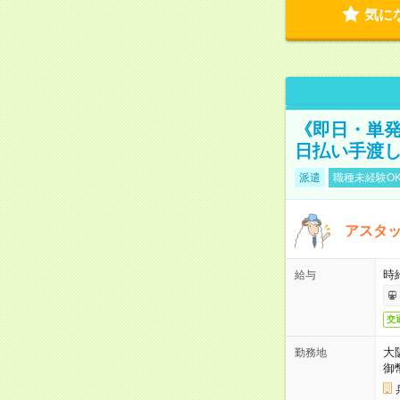
気に
《即日・単発
日払い手渡
派遣
職種未経験O
アスタッ
時給
給与
交
大
勤務地
御