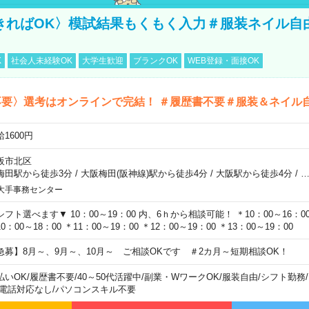
きればOK〉模試結果もくもく入力＃服装ネイル自
K
社会人未経験OK
大学生歓迎
ブランクOK
WEB登録・面接OK
不要〉選考はオンラインで完結！ ＃履歴書不要＃服装＆ネイル
1600円
阪市北区
梅田駅から徒歩3分
/
大阪梅田(阪神線)駅から徒歩4分
/
大阪駅から徒歩4分
/
大手事務センター
シフト選べます▼ 10：00～19：00 内、6ｈから相談可能！ ＊10：00～16：00 
0：00～18：00 ＊11：00～19：00 ＊12：00～19：00 ＊13：00～19：00
急募】8月～、9月～、10月～ ご相談OKです ＃2カ月～短期相談OK！
払いOK
/
履歴書不要
/
40～50代活躍中
/
副業・WワークOK
/
服装自由
/
シフト勤務
/
電話対応なし
/
パソコンスキル不要