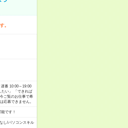
です。
番 10:00～19:00
がしたい」 「できれば
 今ご覧のお仕事で希
合は応募できません。
可能です！
なし
/
パソコンスキル