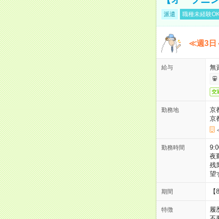
派遣
職種未経験O
≪週3日
無
給与
交
京
勤務地
京
9:
勤務時間
夜
残
望
【
期間
履
特徴
不