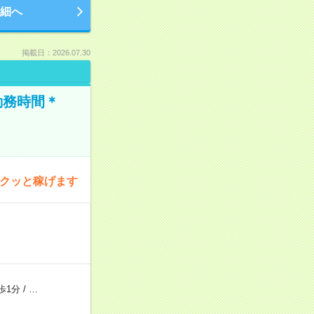
細へ
掲載日：2026.07.30
勤務時間＊
サクッと稼げます
歩1分
/
…