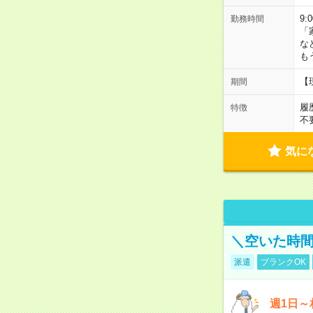
9:
勤務時間
「
な
も
【
期間
履
特徴
不
気に
＼空いた時間
派遣
ブランクOK
週1日～