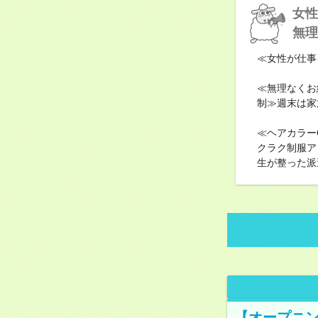
女性
無理
≪女性が仕事
≪無理なくお
制≫週末は家
≪ヘアカラー
クラク制服ア
生が整った派
【オープニン