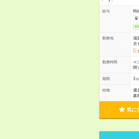
時
給与
交
滋
勤務地
京
≪シ
勤務時間
間
3
期間
週
特徴
募
気に