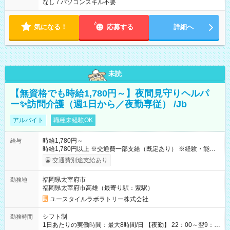
なし
/
パソコンスキル不要
気になる！
応募する
詳細へ
未読
【無資格でも時給1,780円～】夜間見守りヘルパ
ー✨訪問介護（週1日から／夜勤専従） /Jb
アルバイト
職種未経験OK
時給1,780円～
給与
時給1,780円以上 ※交通費一部支給（既定あり） ※経験・能力を
考慮して決定します 【収入例】 週1回勤務の場合：1,780円×8時
交通費別途支給あり
間×4回=5万6,960円 週3回勤務の場合：1,780円×8時間×12回
=17万0,880円 【試用期間】試用期間あり 試用期間の長さ：2ヶ
福岡県太宰府市
勤務地
月 ※ 雇用形態と給与に、本採用時と異なる部分があります。 雇
福岡県太宰府市高雄（最寄り駅：紫駅）
用形態：本採用時と同じです。 給与：時給 1,490円以上
ユースタイルラボラトリー株式会社
シフト制
勤務時間
1日あたりの実働時間：最大8時間/日 【夜勤】 22：00～翌9：