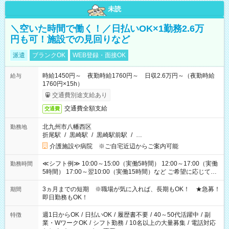
未読
＼空いた時間で働く！／日払いOK×1勤務2.6万
円も可！施設での見回りなど
派遣
ブランクOK
WEB登録・面接OK
時給1450円～ 夜勤時給1760円～ 日収2.6万円～（夜勤時給
給与
1760円×15h）
交通費別途支給あり
交通費全額支給
交通費
北九州市八幡西区
勤務地
折尾駅
/
黒崎駅
/
黒崎駅前駅
/
…
介護施設や病院 ※ご自宅近辺からご案内可能
≪シフト例≫ 10:00～15:00（実働5時間） 12:00～17:00（実働
勤務時間
5時間） 17:00～翌10:00（実働15時間）など ご希望に応じて、
働く時間は調整できます！ お気軽に担当へ相談ください！
3ヵ月までの短期 ※職場が気に入れば、長期もOK！ ★急募！
期間
即日勤務もOK！
週1日からOK
/
日払いOK
/
履歴書不要
/
40～50代活躍中
/
副
特徴
業・WワークOK
/
シフト勤務
/
10名以上の大量募集
/
電話対応