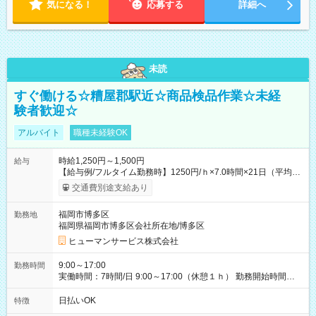
気になる！
応募する
詳細へ
未読
すぐ働ける☆糟屋郡駅近☆商品検品作業☆未経
験者歓迎☆
アルバイト
職種未経験OK
時給1,250円～1,500円
給与
【給与例/フルタイム勤務時】1250円/ｈ×7.0時間×21日（平均
値）=183,750円 別途交通費支給（会社規定有）、残業/休日手当
交通費別途支給あり
支給、 フルタイムの募集になりますが、働く日数や時間につい
て若干の調整により働くことが出来る場合（子育て等の要件な
福岡市博多区
勤務地
ど）は、ご希望状況をヒヤリングして調整できることがありま
福岡県福岡市博多区会社所在地/博多区
す。応募時に、ご相談頂きます様お願いします。 ※公共交通機
関、駐車場あり。（粕屋郡） 【試用期間】試用期間なし
ヒューマンサービス株式会社
9:00～17:00
勤務時間
実働時間：7時間/日 9:00～17:00（休憩１ｈ） 勤務開始時間等
の調整も受けたまります。 （例：10時から17時 など） お気軽
にご相談・お問い合わせをメールで返信してください。
日払いOK
特徴