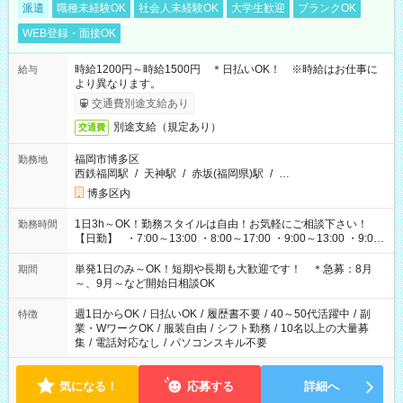
派遣
職種未経験OK
社会人未経験OK
大学生歓迎
ブランクOK
WEB登録・面接OK
時給1200円～時給1500円 ＊日払いOK！ ※時給はお仕事に
給与
より異なります。
交通費別途支給あり
別途支給（規定あり）
交通費
福岡市博多区
勤務地
西鉄福岡駅
/
天神駅
/
赤坂(福岡県)駅
/
…
博多区内
1日3h～OK！勤務スタイルは自由！お気軽にご相談下さい！
勤務時間
【日勤】 ・7:00～13:00 ・8:00～17:00 ・9:00～13:00 ・9:00
～18:00 ・10:00～19:00 ・13:00～18:00 ・15:00～20:00 ・
16:00～19:00 【夜勤】 ・17:00～21:00 ・18:00～23:00 ・
単発1日のみ～OK！短期や長期も大歓迎です！ ＊急募：8月
期間
21:00～翌6:00 ・23:00～翌8:00 など（他時間多数あり！）
～、9月～など開始日相談OK
週1日からOK
/
日払いOK
/
履歴書不要
/
40～50代活躍中
/
副
特徴
業・WワークOK
/
服装自由
/
シフト勤務
/
10名以上の大量募
集
/
電話対応なし
/
パソコンスキル不要
気になる！
応募する
詳細へ