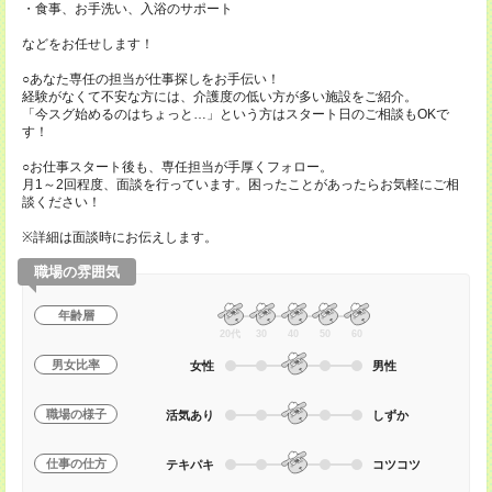
・食事、お手洗い、入浴のサポート
などをお任せします！
○あなた専任の担当が仕事探しをお手伝い！
経験がなくて不安な方には、介護度の低い方が多い施設をご紹介。
「今スグ始めるのはちょっと…」という方はスタート日のご相談もOKで
す！
○お仕事スタート後も、専任担当が手厚くフォロー。
月1～2回程度、面談を行っています。困ったことがあったらお気軽にご相
談ください！
※詳細は面談時にお伝えします。
職場の雰囲気
年齢層
20代
30
40
50
60
男女比率
女性
男性
職場の様子
活気あり
しずか
仕事の仕方
テキパキ
コツコツ