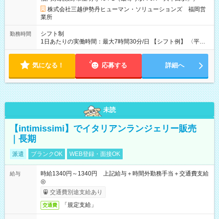
株式会社三越伊勢丹ヒューマン・ソリューションズ 福岡営
業所
シフト制
勤務時間
1日あたりの実働時間：最大7時間30分/日 【シフト例】 〈平
日〉9:30～18:30／12:30～21:30 休憩90分 実働7.5時間 〈土
日祝日〉9:30～18:30／12:30～21:30／10:00～19:00／11:00～
気になる！
20:00 休憩90分 実働7.5時間
応募する
詳細へ
未読
【intimissimi】でイタリアンランジェリー販売
｜長期
派遣
ブランクOK
WEB登録・面接OK
時給1340円～1340円 上記給与＋時間外勤務手当＋交通費支給
給与
◎
交通費別途支給あり
「規定支給」
交通費