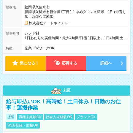
福岡県久留米市
勤務地
福岡県久留米市新合川1丁目2-1 ゆめタウン久留米 1F（最寄り
駅：西鉄久留米駅）
株式会社アートネイチャー
シフト制
勤務時間
1日あたりの実働時間：最大4時間/日 週3日以上、1日4時間 土曜
や日曜のお休みも応相談 17:10～21:10 「昼間のレジの仕事とW
ワークで働きたい」 「夕食後の空いている時間を有効活用した
副業・WワークOK
特徴
い」など シフトや休み希望など随時ご相談下さい♪
気になる！
応募する
詳細へ
未読
給与即払いOK！高時給！土日休み！日勤のお仕
事！運搬作業
派遣
職種未経験OK
社会人未経験OK
ブランクOK
WEB登録・面接OK