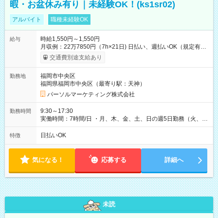
暇・お盆休み有り｜未経験OK！(ks1sr02)
アルバイト
職種未経験OK
時給1,550円～1,550円
給与
月収例：22万7850円（7h×21日) 日払い、週払いOK（規定有
り） 【試用期間】試用期間なし
交通費別途支給あり
福岡市中央区
勤務地
福岡県福岡市中央区（最寄り駅：天神）
パーソルマーケティング株式会社
9:30～17:30
勤務時間
実働時間：7時間/日 ・月、木、金、土、日の週5日勤務（火、水
は固定休です／GW、お盆、年末年始等、長期休暇有り！） ・
ワンシフト！ ・残業ほぼナシ（0～5h/月）
日払いOK
特徴
気になる！
応募する
詳細へ
未読