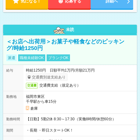
気になる！
応募する
詳細へ
未読
＜お店へ出荷用＞お菓子や軽食などのピッキン
グ/時給1250円
派遣
職種未経験OK
ブランクOK
時給1250円 日額平均1万円/月額21万円
給与
交通費別途支給あり
交通費支給（規定あり）
交通費
福岡市東区
勤務地
千早駅から車15分
倉庫
【日勤】5勤2休 8:30～17:30（実働8時間/休憩60分）
勤務時間
・長期 ・即日スタートOK！
期間