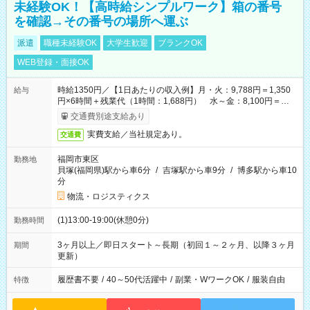
未経験OK！【高時給シンプルワーク】箱の番号
を確認→その番号の場所へ運ぶ
派遣
職種未経験OK
大学生歓迎
ブランクOK
WEB登録・面接OK
時給1350円／【1日あたりの収入例】月・火：9,788円＝1,350
給与
円×6時間＋残業代（1時間：1,688円） 水～金：8,100円＝
1,350円×6時間
交通費別途支給あり
実費支給／当社規定あり。
交通費
福岡市東区
勤務地
貝塚(福岡県)駅から車6分
/
吉塚駅から車9分
/
博多駅から車10
分
物流・ロジスティクス
(1)13:00-19:00(休憩0分)
勤務時間
3ヶ月以上／即日スタート～長期（初回１～２ヶ月、以降３ヶ月
期間
更新）
履歴書不要
/
40～50代活躍中
/
副業・WワークOK
/
服装自由
特徴