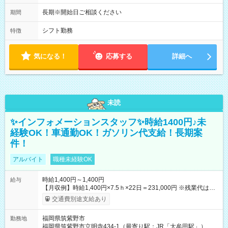
長期※開始日ご相談ください
期間
シフト勤務
特徴
気になる！
応募する
詳細へ
未読
✨インフォメーションスタッフ✨時給1400円♪未
経験OK！車通勤OK！ガソリン代支給！長期案
件！
アルバイト
職種未経験OK
時給1,400円～1,400円
給与
【月収例】時給1,400円×7.5ｈ×22日＝231,000円 ※残業代は別
途全額支給します。 【試用期間】試用期間なし
交通費別途支給あり
福岡県筑紫野市
勤務地
福岡県筑紫野市立明寺434-1（最寄り駅：JR「大牟田駅」）