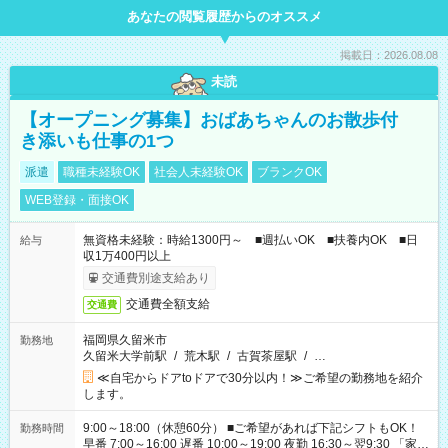
あなたの閲覧履歴からのオススメ
掲載日：2026.08.08
未読
【オープニング募集】おばあちゃんのお散歩付
き添いも仕事の1つ
派遣
職種未経験OK
社会人未経験OK
ブランクOK
WEB登録・面接OK
無資格未経験：時給1300円～ ■週払いOK ■扶養内OK ■日
給与
収1万400円以上
交通費別途支給あり
交通費全額支給
交通費
福岡県久留米市
勤務地
久留米大学前駅
/
荒木駅
/
古賀茶屋駅
/
…
≪自宅からドアtoドアで30分以内！≫ご希望の勤務地を紹介
します。
9:00～18:00（休憩60分） ■ご希望があれば下記シフトもOK！
勤務時間
早番 7:00～16:00 遅番 10:00～19:00 夜勤 16:30～翌9:30 「家族