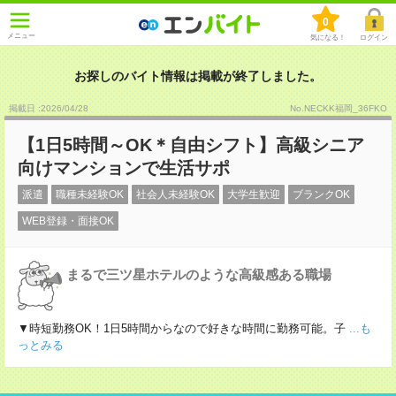
0
メニュー
気になる！
ログイン
お探しのバイト情報は掲載が終了しました。
掲載日 :2026
/
04
/
28
No.NECKK福岡_36FKO
【1日5時間～OK＊自由シフト】高級シニア
向けマンションで生活サポ
派遣
職種未経験OK
社会人未経験OK
大学生歓迎
ブランクOK
WEB登録・面接OK
まるで三ツ星ホテルのような高級感ある職場
▼時短勤務OK！1日5時間からなので好きな時間に勤務可能。子
...も
っとみる