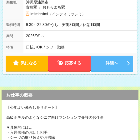
沖縄県浦添市
勤務地
古島駅
/
おもろまち駅
Intimissimi（インティミッシミ）
9:30～22:30のうち、実働8時間／休憩1時間
勤務時間
2026/9/1～
期間
日払いOK
/
シフト勤務
特徴
気になる！
応募する
詳細へ
お仕事の概要
【心地よい暮らしをサポート】
高級ホテルのようなシニア向けマンションで介護のお仕事
▼具体的には…
・入居者様のお話し相手
・シーツの取り替えやお掃除