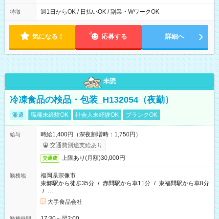
00 ※週1日～OK ／ 夜勤専従 ＊＊ 勤務時間例 ＊＊ ■22時か
ら翌7時 ■23時から翌8時 ■24時から翌9時 など ※上記の時間
週1日からOK / 日払いOK / 副業・WワークOK
特徴
内で8時間勤務（休憩1時間）ご利用者様により、時間は異なり
ます。 ※曜日固定（毎週同じ曜日での勤務となります）
気になる！
応募する
詳細へ
未読
冷凍食品の検品・包装_H132054（夜勤）
派遣
職種未経験OK
社会人未経験OK
ブランクOK
時給1,400円（深夜割増時：1,750円）
給与
交通費別途支給あり
上限あり(月額)30,000円
交通費
福岡県宗像市
勤務地
東郷駅から徒歩35分
/
赤間駅から車11分
/
東福間駅から車8分
/
…
大手食品会社
17:30～翌2:00
勤務時間