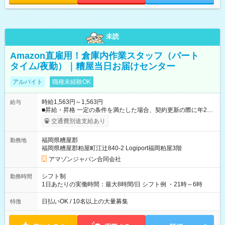
未読
Amazon直雇用！倉庫内作業スタッフ（パート
タイム/夜勤）｜糟屋当日お届けセンター
アルバイト
職種未経験OK
時給1,563円～1,563円
給与
■昇給・昇格 一定の条件を満たした場合、契約更新の際に年2回
まで昇給の機会があります。 ■正社員登用制度あり ※月末締/翌
交通費別途支給あり
月25日支払い ※時間外手当、別途支給 ※深夜割増賃金 (22:00～
翌5:00までは時給が25%UPします) ☆給与前払い制度有！
福岡県糟屋郡
勤務地
☆Amazon直雇用で安定して働けます！ 【試用期間】試用期間
福岡県糟屋郡粕屋町江辻840-2 Logiport福岡粕屋3階
あり 試用期間の長さ：1週間 雇用形態、給与は本採用時と同じ
です。
アマゾンジャパン合同会社
シフト制
勤務時間
1日あたりの実働時間：最大8時間/日 シフト例 ・21時～6時
日払いOK / 10名以上の大量募集
特徴