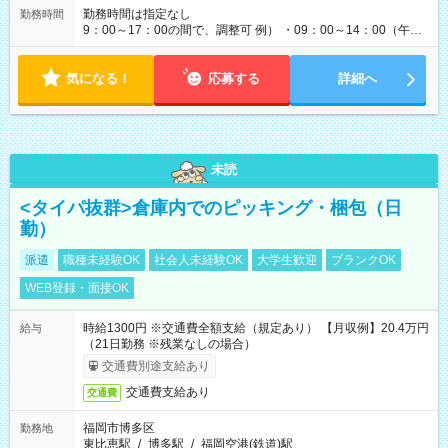
勤務時間は指定なし
勤務時間
9：00～17：00の間で、調整可 例） ・09：00～14：00（午後
からは家事に） ・10：00～16：00（朝はゆっくりスタート）
・13：00～17：00（午後から短時間で） ◎週4日～5日程度の
気になる！
勤務で、ご希望に合わせて調整します。 ◎今週は子供の行事
応募する
詳細へ
で…といったお休みも、お気軽にご相談ください。
未読
<タイパ抜群>倉庫内でのピッキング・梱包（日
勤）
派遣
職種未経験OK
社会人未経験OK
大学生歓迎
ブランクOK
WEB登録・面接OK
時給1300円 ※交通費全額支給（規定あり） 【月収例】20.4万円
給与
（21日勤務 ※残業なしの場合）
交通費別途支給あり
交通費支給あり
交通費
福岡市博多区
勤務地
東比恵駅
/
博多駅
/
福岡空港(鉄道)駅