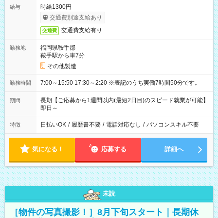
時給1300円
給与
交通費別途支給あり
交通費支給有り
交通費
福岡県鞍手郡
勤務地
鞍手駅から車7分
その他製造
7:00～15:50 17:30～2:20 ※表記のうち実働7時間50分です。
勤務時間
長期【ご応募から1週間以内(最短2日目)のスピード就業が可能】
期間
即日～
日払いOK
/
履歴書不要
/
電話対応なし
/
パソコンスキル不要
特徴
気になる！
応募する
詳細へ
未読
［物件の写真撮影！］8月下旬スタート｜長期休