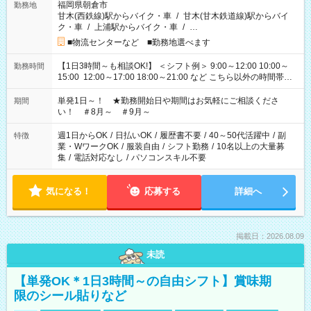
福岡県朝倉市
勤務地
甘木(西鉄線)駅からバイク・車
/
甘木(甘木鉄道線)駅からバイ
ク・車
/
上浦駅からバイク・車
/
…
■物流センターなど ■勤務地選べます
【1日3時間～も相談OK!】 ＜シフト例＞ 9:00～12:00 10:00～
勤務時間
15:00 12:00～17:00 18:00～21:00 など こちら以外の時間帯も
お気軽にご相談ください！
単発1日～！ ★勤務開始日や期間はお気軽にご相談くださ
期間
い！ ＃8月～ ＃9月～
週1日からOK
/
日払いOK
/
履歴書不要
/
40～50代活躍中
/
副
特徴
業・WワークOK
/
服装自由
/
シフト勤務
/
10名以上の大量募
集
/
電話対応なし
/
パソコンスキル不要
気になる！
応募する
詳細へ
掲載日：2026.08.09
未読
【単発OK＊1日3時間～の自由シフト】賞味期
限のシール貼りなど