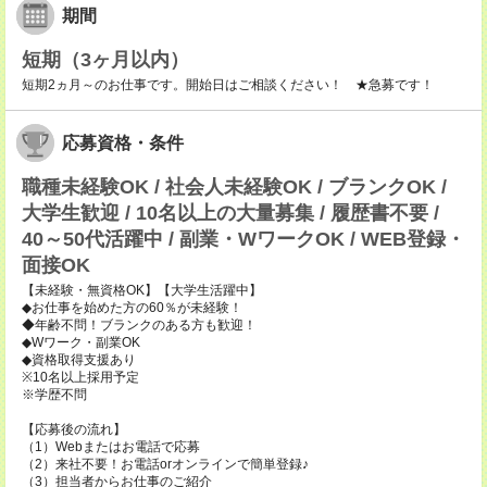
期間
短期（3ヶ月以内）
短期2ヵ月～のお仕事です。開始日はご相談ください！ ★急募です！
応募資格・条件
職種未経験OK / 社会人未経験OK / ブランクOK /
大学生歓迎 / 10名以上の大量募集 / 履歴書不要 /
40～50代活躍中 / 副業・WワークOK / WEB登録・
面接OK
【未経験・無資格OK】【大学生活躍中】
◆お仕事を始めた方の60％が未経験！
◆年齢不問！ブランクのある方も歓迎！
◆Wワーク・副業OK
◆資格取得支援あり
※10名以上採用予定
※学歴不問
【応募後の流れ】
（1）Webまたはお電話で応募
（2）来社不要！お電話orオンラインで簡単登録♪
（3）担当者からお仕事のご紹介