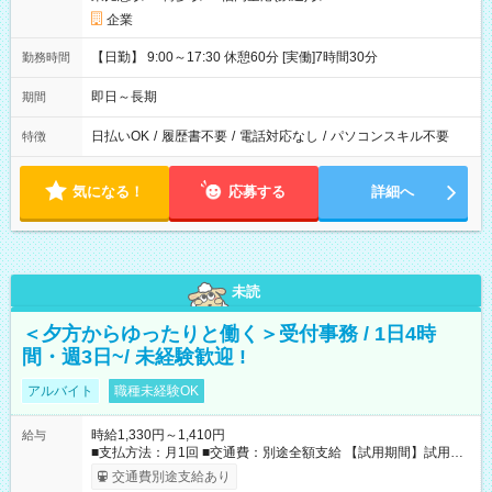
企業
【日勤】 9:00～17:30 休憩60分 [実働]7時間30分
勤務時間
即日～長期
期間
日払いOK
/
履歴書不要
/
電話対応なし
/
パソコンスキル不要
特徴
気になる！
応募する
詳細へ
未読
＜夕方からゆったりと働く＞受付事務 / 1日4時
間・週3日~/ 未経験歓迎 !
アルバイト
職種未経験OK
時給1,330円～1,410円
給与
■支払方法：月1回 ■交通費：別途全額支給 【試用期間】試用期
間あり 試用期間の長さ：6ヶ月 雇用形態、給与は本採用時と同
交通費別途支給あり
じです。