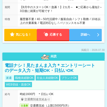
と休みを合わせたい」 「余裕を持って夕飯の準備がしたい」
「できれば残業はしたくない」 など、ご希望を教えてください
【8月中のスタートOK！急募！】2カ月～ ■ご応募から最短2～
期間
ね。 ※Wワーク希望の方へ 今ご覧のお仕事で希望する勤務時間
3日後に就業が可能です！
と、もう1つのお仕事の勤務時間。 合計で週40時間を超える場
合は応募できません。
履歴書不要
/
40～50代活躍中
/
服装自由
/
シフト勤務
/
10名以
特徴
上の大量募集
/
電話対応なし
/
パソコンスキル不要
気になる！
応募する
詳細へ
掲載日：2026.07.30
未読
電話ナシ！見たまんま入力＊エントリーシート
のデータ入力・短期OK・日払いOK
派遣
職種未経験OK
社会人未経験OK
ブランクOK
WEB登録・面接OK
時給1600円 ＊日払いOK
給与
交通費別途支給あり
交通費支給（上限15000円/月）
交通費