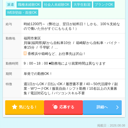
派遣
職種未経験OK
社会人未経験OK
大学生歓迎
ブランクOK
WEB登録・面接OK
時給1200円～（弊社は、翌日が給料日！しかも、100％支給な
給与
ので働いた分がすぐにもらえる！）
福岡市東区
勤務地
貝塚(福岡県)駅から自転車10分
/
箱崎駅から自転車・バイク・
車15分
/
千早駅
/
…
香椎浜や箱崎など、お仕事先は沢山！
9：00～18：00 ■勤務地により就業時間は異なります
勤務時間
単発での勤務OK！
期間
週1日からOK
/
日払いOK
/
履歴書不要
/
40～50代活躍中
/
副
特徴
業・WワークOK
/
服装自由
/
シフト勤務
/
10名以上の大量募
集
/
電話対応なし
/
パソコンスキル不要
気になる！
応募する
詳細へ
掲載日：2026.08.08