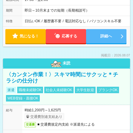
即日～10月末までの短期（長期相談可）
期間
日払いOK
/
履歴書不要
/
電話対応なし
/
パソコンスキル不要
特徴
気になる！
応募する
詳細へ
掲載日：2026.08.07
未読
〈カンタン作業！〉スキマ時間にサクッと＊チ
ラシの仕分け
派遣
職種未経験OK
社会人未経験OK
大学生歓迎
ブランクOK
WEB登録・面接OK
時給1,200円～1,625円
給与
交通費別途支給あり
■ 交通費規定内支給 ※派遣先による
交通費