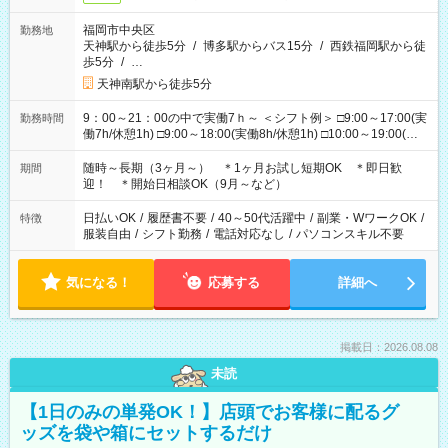
福岡市中央区
勤務地
天神駅から徒歩5分
/
博多駅からバス15分
/
西鉄福岡駅から徒
歩5分
/
…
天神南駅から徒歩5分
9：00～21：00の中で実働7ｈ～ ＜シフト例＞ □9:00～17:00(実
勤務時間
働7h/休憩1h) □9:00～18:00(実働8h/休憩1h) □10:00～19:00(実
働8h/休憩1h) □11:00～20:00(実働8h/休憩1h) □12:00～20:00(実
働7h/休憩1h) □12:00～21:00(実働7h/休憩1h) ＊固定OK ＊選べ
随時～長期（3ヶ月～） ＊1ヶ月お試し短期OK ＊即日歓
期間
る時間帯！
迎！ ＊開始日相談OK（9月～など）
日払いOK
/
履歴書不要
/
40～50代活躍中
/
副業・WワークOK
/
特徴
服装自由
/
シフト勤務
/
電話対応なし
/
パソコンスキル不要
気になる！
応募する
詳細へ
掲載日：2026.08.08
未読
【1日のみの単発OK！】店頭でお客様に配るグ
ッズを袋や箱にセットするだけ