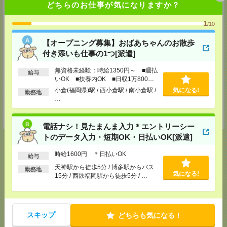
鹿児島市西千石町11-25 鹿児島フコク生命高見馬場ビル2階
どちらのお仕事が気になりますか？
TEL：0120-713-515
担当：採用担当
1
/10
長崎支店
【オープニング募集】おばあちゃんのお散歩
〒850-0033
長崎県長崎市万才町7-1 住友生命長崎ビル4階
付き添いも仕事の1つ[派遣]
TEL：0120-713-515
無資格未経験：時給1350円～ ■週払
給与
担当：採用担当
いOK ■扶養内OK ■日収1万800円
以上
宮崎支店
小倉(福岡県)駅 / 西小倉駅 / 南小倉駅 /
気になる!
勤務地
…
宮崎県宮崎市橘通東4丁目8番1号カリーノ宮崎8F
TEL：0120-713-515
担当：採用担当
電話ナシ！見たまんま入力＊エントリーシー
トのデータ入力・短期OK・日払いOK[派遣]
時給1600円 ＊日払いOK
給与
天神駅から徒歩5分 / 博多駅からバス
応募ページへ
勤務地
気になる!
15分 / 西鉄福岡駅から徒歩5分 / …
気になる！
電話応募
スキップ
どちらも気になる！