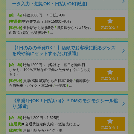
ータ入力・短期OK・日払いOK[派遣]
[給 与]
時給1600円 ＊日払いOK
[交通費]
交通費支給（上限15000円/月）
気になる！
[勤務地]
天神駅から徒歩5分
/
博多駅からバス15分
/
西鉄福岡駅から徒歩5分
/
…
【1日のみの単発OK！】店頭でお客様に配るグッズ
を袋や箱にセットするだけ[派遣]
[給 与]
時給1200円～（弊社は、翌日が給料日！
しかも、100％支給なので働いた分がすぐにもらえ
る！）
気になる！
[勤務地]
貝塚(福岡県)駅から自転車10分
/
箱崎駅か
ら自転車・バイク・車15分
/
千早駅
/
…
《単発1日OK！日払い可》＊DMのモクモクシール貼
り[派遣]
[給 与]
時給1,200円～1,625円
[交通費]
■ 交通費規定内支給 ※派遣先による
気になる！
[勤務地]
遠賀川駅からバイク・車