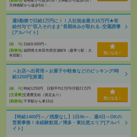
[勤務地]
香椎駅から徒歩5分
/
天神駅から徒歩5分
/
天神南駅から徒歩5分
/
…
週5勤務で日給1万円に！！入社祝金最大15万円★有
給付与で”収入そのまま”長期休みが取れる♪交通誘導
[アルバイト]
[給 与]
日給9,000円～
[勤務地]
福岡県大牟田市西宮浦町8（最寄り駅：大
気になる！
牟田駅）
＜お店へ出荷用＞お菓子や軽食などのピッキング/時
給1250円[派遣]
[給 与]
時給1250円 日額平均1万円/月額21万円
[交通費]
交通費支給（規定あり）
気になる！
[勤務地]
千早駅から車15分
【時給1400円～／残業なし】1日4h～、週4日～OKの
営業事務！未経験歓迎／博多・東比恵エリア[アルバ
イト]