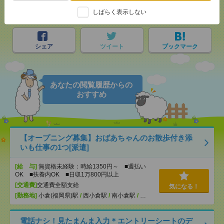
メール
しばらく表示しない
LINE
で送る
で送る
シェア
ツイート
ブックマーク
あなたの閲覧履歴からの
おすすめ
【オープニング募集】おばあちゃんのお散歩付き添
いも仕事の1つ[派遣]
[給 与]
無資格未経験：時給1350円～ ■週払い
OK ■扶養内OK ■日収1万800円以上
[交通費]
交通費全額支給
気になる！
[勤務地]
小倉(福岡県)駅
/
西小倉駅
/
南小倉駅
/
…
電話ナシ！見たまんま入力＊エントリーシートのデ