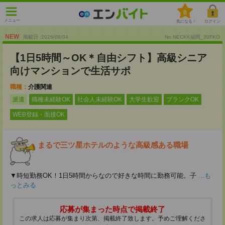
0
メニュー
気になる！
ログイン
NEW
掲載日 :2026
/
08
/
04
No.NECKK福岡_30FKO
【1日5時間～OK＊自由シフト】高級シニア
向けマンションで生活サポ
職種：
介護関連
派遣
職種未経験OK
社会人未経験OK
大学生歓迎
ブランクOK
WEB登録・面接OK
まるで三ツ星ホテルのような高級感ある職場
▼時短勤務OK！1日5時間からなので好きな時間に勤務可能。子
...も
っとみる
応募が集まった時点で掲載終了
この求人は応募が集まり次第、掲載終了致します。予めご理解くださ