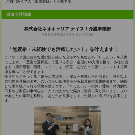
ご自宅近くでの『出張登録』も可能です。
派遣会社情報
株式会社ネオキャリア ナイス！介護事業部
労働者派遣事業許可番号:派13-070366
「無資格・未経験でも活躍したい！」を叶えます！
ナイス！介護は豊富な選択肢と確かな交渉力であなたの「叶えたい」を現実
にします。「豊富な選択肢」で選べる安心：全国に46支店を構え、多様な働
き方（雇用形態、職種、シフト）をご用意。あなたの生活にフィットする職
場を選ぶことができます。
働きやすさをつくる「確かな交渉力」：施設を熟知した担当者が、条件以上
の相性を見極めます。言いづらい条件交渉から就業後の課題解決まで、納得
して働き続けられる環境を整えます。「叶えたい」への深い理解：体力的な
不安やご家庭の事情など一人で抱えがちな悩みに親身に寄り添います。プロ
があなたの希望を整理し、あなたが見落としていた新しい選択肢を提案しま
す。