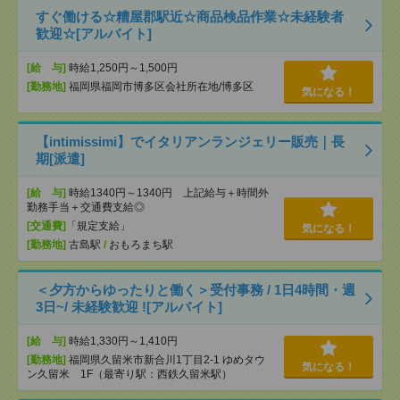
すぐ働ける☆糟屋郡駅近☆商品検品作業☆未経験者
歓迎☆[アルバイト]
[給 与]
時給1,250円～1,500円
[勤務地]
福岡県福岡市博多区会社所在地/博多区
気になる！
【intimissimi】でイタリアンランジェリー販売｜長
期[派遣]
[給 与]
時給1340円～1340円 上記給与＋時間外
勤務手当＋交通費支給◎
[交通費]
「規定支給」
気になる！
[勤務地]
古島駅
/
おもろまち駅
＜夕方からゆったりと働く＞受付事務 / 1日4時間・週
3日~/ 未経験歓迎 ![アルバイト]
[給 与]
時給1,330円～1,410円
[勤務地]
福岡県久留米市新合川1丁目2-1 ゆめタウ
気になる！
ン久留米 1F（最寄り駅：西鉄久留米駅）