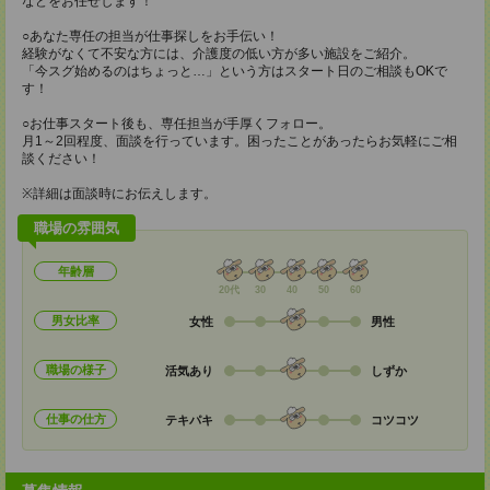
などをお任せします！
○あなた専任の担当が仕事探しをお手伝い！
経験がなくて不安な方には、介護度の低い方が多い施設をご紹介。
「今スグ始めるのはちょっと…」という方はスタート日のご相談もOKで
す！
○お仕事スタート後も、専任担当が手厚くフォロー。
月1～2回程度、面談を行っています。困ったことがあったらお気軽にご相
談ください！
※詳細は面談時にお伝えします。
職場の雰囲気
年齢層
20代
30
40
50
60
男女比率
女性
男性
職場の様子
活気あり
しずか
仕事の仕方
テキパキ
コツコツ