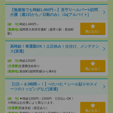
【無資格でも時給1,460円～】見守りヘルパー✨訪問
介護（週1日から／日勤のみ） /Ja[アルバイト]
[給 与]
時給1,460円～
[勤務地]
福岡県大牟田市通町（最寄り駅：新栄町
気になる！
駅）
高時給！車通勤OK！土日休み！仕分け、メンテナン
ス[派遣]
[給 与]
時給1250円
[交通費]
交通費支給有り
気になる！
[勤務地]
新栄町(福岡県)駅から車6分
【1日～＆3時間～！】ぺたぺた＊シール貼りやスイ
ーツのトッピングなど[派遣]
[給 与]
▼時給1200円～1500円 ◎日払いOK！
※時給はお仕事により異なります。
[交通費]
別途支給（規定あり）
気になる！