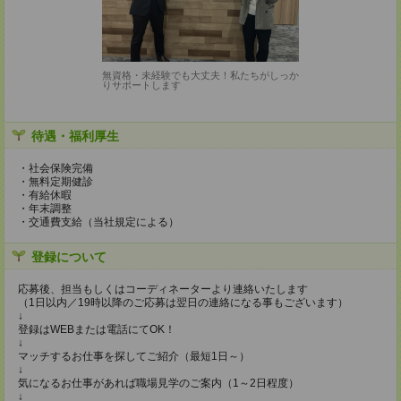
無資格・未経験でも大丈夫！私たちがしっか
りサポートします
待遇・福利厚生
・社会保険完備
・無料定期健診
・有給休暇
・年末調整
・交通費支給（当社規定による）
登録について
応募後、担当もしくはコーディネーターより連絡いたします
（1日以内／19時以降のご応募は翌日の連絡になる事もございます）
↓
登録はWEBまたは電話にてOK！
↓
マッチするお仕事を探してご紹介（最短1日～）
↓
気になるお仕事があれば職場見学のご案内（1～2日程度）
↓