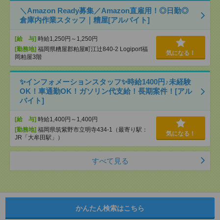
＼Amazon Ready募集／Amazon直雇用！◎日勤◎
倉庫内作業スタッフ｜糟屋[アルバイト]
[給 与]
時給1,250円～1,250円
[勤務地]
福岡県糟屋郡粕屋町江辻840-2 Logiport福
気になる！
岡粕屋3階
✨インフォメーションスタッフ✨時給1400円♪未経験
OK！車通勤OK！ガソリン代支給！長期案件！[アル
バイト]
[給 与]
時給1,400円～1,400円
[勤務地]
福岡県筑紫野市立明寺434-1（最寄り駅：
気になる！
JR「大牟田駅」）
すべて見る
かんたん検索はこちら