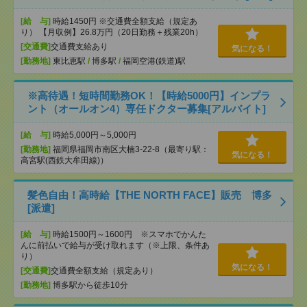
[給 与]
時給1450円 ※交通費全額支給（規定あ
り） 【月収例】26.8万円（20日勤務＋残業20h）
[交通費]
交通費支給あり
気になる！
[勤務地]
東比恵駅
/
博多駅
/
福岡空港(鉄道)駅
※高待遇！短時間勤務OK！【時給5000円】インプラ
ント（オールオン4）専任ドクター募集[アルバイト]
[給 与]
時給5,000円～5,000円
[勤務地]
福岡県福岡市南区大楠3-22-8（最寄り駅：
気になる！
高宮駅(西鉄大牟田線)）
髪色自由！高時給【THE NORTH FACE】販売 博多
[派遣]
[給 与]
時給1500円～1600円 ※スマホでかんた
んに前払いで給与が受け取れます（※上限、条件あ
り）
気になる！
[交通費]
交通費全額支給（規定あり）
[勤務地]
博多駅から徒歩10分