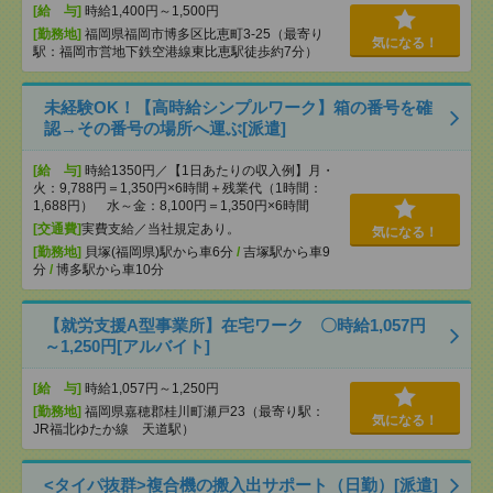
[給 与]
時給1,400円～1,500円
[勤務地]
福岡県福岡市博多区比恵町3-25（最寄り
気になる！
駅：福岡市営地下鉄空港線東比恵駅徒歩約7分）
未経験OK！【高時給シンプルワーク】箱の番号を確
認→その番号の場所へ運ぶ[派遣]
[給 与]
時給1350円／【1日あたりの収入例】月・
火：9,788円＝1,350円×6時間＋残業代（1時間：
1,688円） 水～金：8,100円＝1,350円×6時間
[交通費]
実費支給／当社規定あり。
気になる！
[勤務地]
貝塚(福岡県)駅から車6分
/
吉塚駅から車9
分
/
博多駅から車10分
【就労支援A型事業所】在宅ワーク 〇時給1,057円
～1,250円[アルバイト]
[給 与]
時給1,057円～1,250円
[勤務地]
福岡県嘉穂郡桂川町瀬戸23（最寄り駅：
気になる！
JR福北ゆたか線 天道駅）
<タイパ抜群>複合機の搬入出サポート（日勤）[派遣]