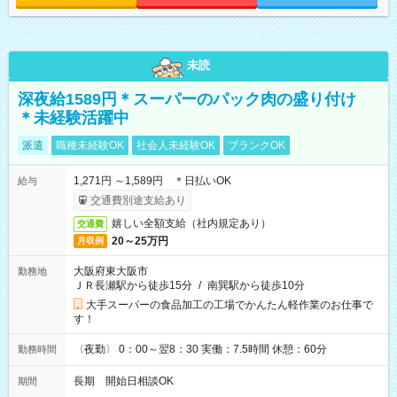
未読
深夜給1589円＊スーパーのパック肉の盛り付け
＊未経験活躍中
派遣
職種未経験OK
社会人未経験OK
ブランクOK
1,271円 ～1,589円 ＊日払いOK
給与
交通費別途支給あり
嬉しい全額支給（社内規定あり）
交通費
20～25万円
月収例
大阪府東大阪市
勤務地
ＪＲ長瀬駅から徒歩15分
/
南巽駅から徒歩10分
大手スーパーの食品加工の工場でかんたん軽作業のお仕事で
す！
〈夜勤〉 0：00～翌8：30 実働：7.5時間 休憩：60分
勤務時間
長期 開始日相談OK
期間