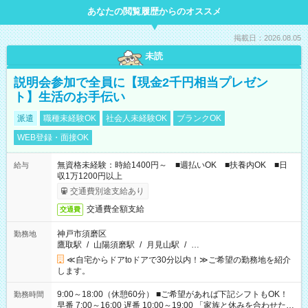
あなたの閲覧履歴からのオススメ
掲載日：2026.08.05
未読
説明会参加で全員に【現金2千円相当プレゼン
ト】生活のお手伝い
派遣
職種未経験OK
社会人未経験OK
ブランクOK
WEB登録・面接OK
無資格未経験：時給1400円～ ■週払いOK ■扶養内OK ■日
給与
収1万1200円以上
交通費別途支給あり
交通費全額支給
交通費
神戸市須磨区
勤務地
鷹取駅
/
山陽須磨駅
/
月見山駅
/
…
≪自宅からドアtoドアで30分以内！≫ご希望の勤務地を紹介
します。
9:00～18:00（休憩60分） ■ご希望があれば下記シフトもOK！
勤務時間
早番 7:00～16:00 遅番 10:00～19:00 「家族と休みを合わせた