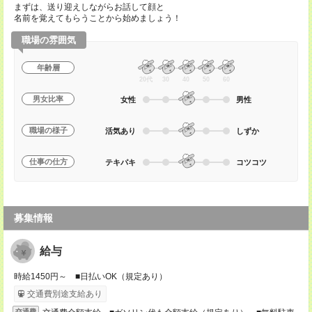
まずは、送り迎えしながらお話して顔と
名前を覚えてもらうことから始めましょう！
職場の雰囲気
年齢層
20代
30
40
50
60
男女比率
女性
男性
職場の様子
活気あり
しずか
仕事の仕方
テキパキ
コツコツ
募集情報
給与
時給1450円～ ■日払いOK（規定あり）
交通費別途支給あり
交通費