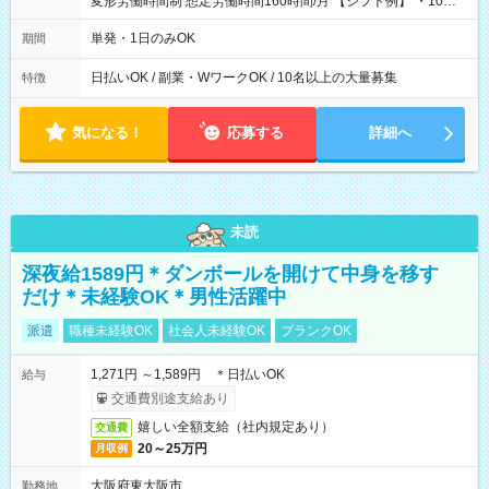
変形労働時間制 想定労働時間160時間/月 【シフト例】 ・10：
00～20：00
単発・1日のみOK
期間
日払いOK / 副業・WワークOK / 10名以上の大量募集
特徴
気になる！
応募する
詳細へ
未読
深夜給1589円＊ダンボールを開けて中身を移す
だけ＊未経験OK＊男性活躍中
派遣
職種未経験OK
社会人未経験OK
ブランクOK
1,271円 ～1,589円 ＊日払いOK
給与
交通費別途支給あり
嬉しい全額支給（社内規定あり）
交通費
20～25万円
月収例
大阪府東大阪市
勤務地