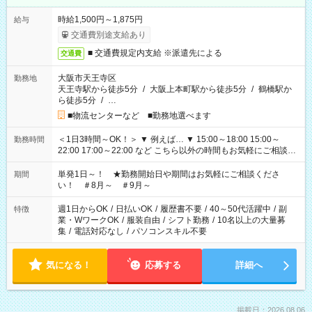
時給1,500円～1,875円
給与
交通費別途支給あり
■ 交通費規定内支給 ※派遣先による
交通費
大阪市天王寺区
勤務地
天王寺駅から徒歩5分
/
大阪上本町駅から徒歩5分
/
鶴橋駅か
ら徒歩5分
/
…
■物流センターなど ■勤務地選べます
＜1日3時間～OK！＞ ▼ 例えば… ▼ 15:00～18:00 15:00～
勤務時間
22:00 17:00～22:00 など こちら以外の時間もお気軽にご相談く
ださい！
単発1日～！ ★勤務開始日や期間はお気軽にご相談くださ
期間
い！ ＃8月～ ＃9月～
週1日からOK
/
日払いOK
/
履歴書不要
/
40～50代活躍中
/
副
特徴
業・WワークOK
/
服装自由
/
シフト勤務
/
10名以上の大量募
集
/
電話対応なし
/
パソコンスキル不要
気になる！
応募する
詳細へ
掲載日：2026.08.06