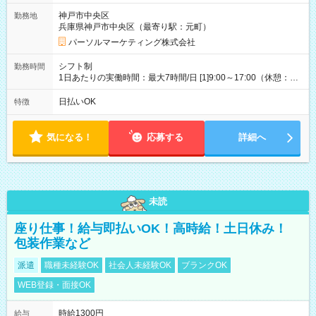
神戸市中央区
勤務地
兵庫県神戸市中央区（最寄り駅：元町）
パーソルマーケティング株式会社
シフト制
勤務時間
1日あたりの実働時間：最大7時間/日 [1]9:00～17:00（休憩：1
時間） [2]11:00～19:00（休憩：1時間） [3]10:00～18:00（休
憩：1時間） 週4日～週5日シフト相談OK ※土日どちらか休み、
日払いOK
特徴
週4日固定など希望伺います 平日/9時～17時・11時～19時、土
日祝/10～18時（実働7hシフト制）
気になる！
応募する
詳細へ
未読
座り仕事！給与即払いOK！高時給！土日休み！
包装作業など
派遣
職種未経験OK
社会人未経験OK
ブランクOK
WEB登録・面接OK
時給1300円
給与