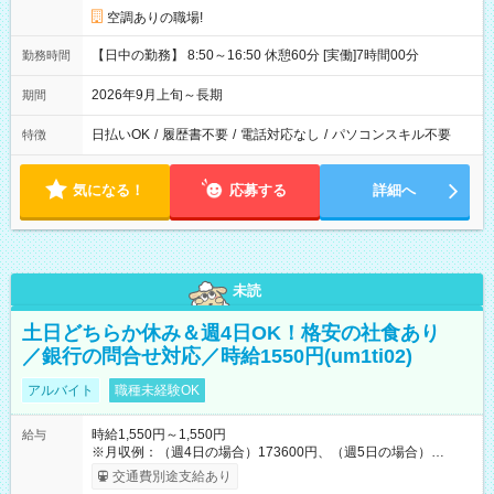
空調ありの職場!
【日中の勤務】 8:50～16:50 休憩60分 [実働]7時間00分
勤務時間
2026年9月上旬～長期
期間
日払いOK
/
履歴書不要
/
電話対応なし
/
パソコンスキル不要
特徴
気になる！
応募する
詳細へ
未読
土日どちらか休み＆週4日OK！格安の社食あり
／銀行の問合せ対応／時給1550円(um1ti02)
アルバイト
職種未経験OK
時給1,550円～1,550円
給与
※月収例：（週4日の場合）173600円、（週5日の場合）
217000円 【試用期間】試用期間なし
交通費別途支給あり