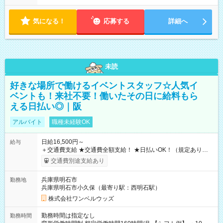
気になる！
応募する
詳細へ
未読
好きな場所で働けるイベントスタッフ☆人気イ
ベントも！来社不要！働いたその日に給料もら
える日払い◎｜阪
アルバイト
職種未経験OK
日給16,500円～
給与
＋交通費支給 ★交通費全額支給！ ★日払いOK！（規定あり） ┗
働いたその日に現金GET♪ お仕事後はコンビニATMから 日払
交通費別途支給あり
い分を引き落とせます！ 【試用期間】試用期間なし
兵庫県明石市
勤務地
兵庫県明石市小久保（最寄り駅：西明石駅）
株式会社ワンベルウッズ
勤務時間は指定なし
勤務時間