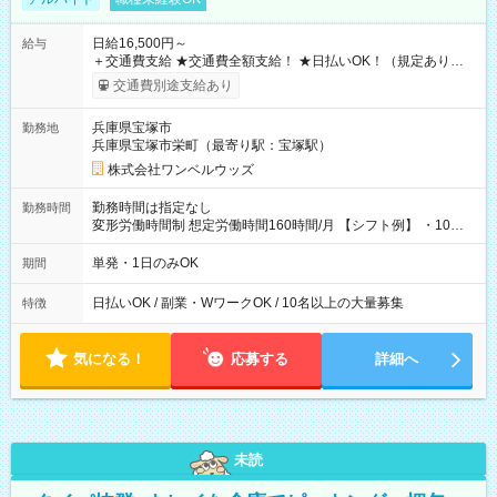
日給16,500円～
給与
＋交通費支給 ★交通費全額支給！ ★日払いOK！（規定あり） ┗
働いたその日に現金GET♪ お仕事後はコンビニATMから 日払
交通費別途支給あり
い分を引き落とせます！ 【試用期間】試用期間なし
兵庫県宝塚市
勤務地
兵庫県宝塚市栄町（最寄り駅：宝塚駅）
株式会社ワンベルウッズ
勤務時間は指定なし
勤務時間
変形労働時間制 想定労働時間160時間/月 【シフト例】 ・10：
00～20：00
単発・1日のみOK
期間
日払いOK / 副業・WワークOK / 10名以上の大量募集
特徴
気になる！
応募する
詳細へ
未読