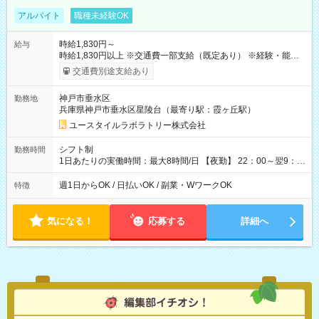
アルバイト
職種未経験OK
時給1,830円～
給与
時給1,830円以上 ※交通費一部支給（既定あり） ※経験・能力を
考慮して決定します 【収入例】 週1回勤務の場合：1,830円×8時
交通費別途支給あり
間×4回=5万8,560円 週3回勤務の場合：1,830円×8時間×12回
=17万5,680円 【試用期間】試用期間あり 試用期間の長さ：2ヶ
神戸市垂水区
勤務地
月 ※ 雇用形態と給与に、本採用時と異なる部分があります。 雇
兵庫県神戸市垂水区星陵台（最寄り駅：霞ヶ丘駅）
用形態：本採用時と同じです。 給与：時給 1,550円以上
ユースタイルラボラトリー株式会社
シフト制
勤務時間
1日あたりの実働時間：最大8時間/日 【夜勤】 22：00～翌9：
00 ※週1日～OK ／ 夜勤専従 ＊＊ 勤務時間例 ＊＊ ■22時か
ら翌7時 ■23時から翌8時 ■24時から翌9時 など ※上記の時間
週1日からOK / 日払いOK / 副業・WワークOK
特徴
内で8時間勤務（休憩1時間）ご利用者様により、時間は異なり
ます。 ※曜日固定（毎週同じ曜日での勤務となります）
気になる！
応募する
詳細へ