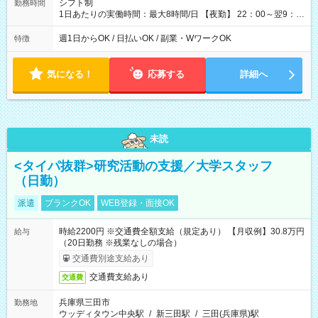
シフト制
勤務時間
1日あたりの実働時間：最大8時間/日 【夜勤】 22：00～翌9：
00 ※週1日～OK ／ 夜勤専従 ＊＊ 勤務時間例 ＊＊ ■22時か
ら翌7時 ■23時から翌8時 ■24時から翌9時 など ※上記の時間
週1日からOK / 日払いOK / 副業・WワークOK
特徴
内で8時間勤務（休憩1時間）ご利用者様により、時間は異なり
ます。 ※曜日固定（毎週同じ曜日での勤務となります）
気になる！
応募する
詳細へ
未読
<タイパ抜群>研究活動の支援／大学スタッフ
（日勤）
派遣
ブランクOK
WEB登録・面接OK
時給2200円 ※交通費全額支給（規定あり） 【月収例】30.8万円
給与
（20日勤務 ※残業なしの場合）
交通費別途支給あり
交通費支給あり
交通費
兵庫県三田市
勤務地
ウッディタウン中央駅
/
新三田駅
/
三田(兵庫県)駅