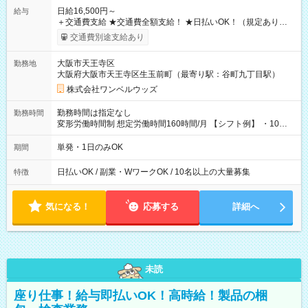
日給16,500円～
給与
＋交通費支給 ★交通費全額支給！ ★日払いOK！（規定あり） ┗
働いたその日に現金GET♪ お仕事後はコンビニATMから 日払
交通費別途支給あり
い分を引き落とせます！ 【試用期間】試用期間なし
大阪市天王寺区
勤務地
大阪府大阪市天王寺区生玉前町（最寄り駅：谷町九丁目駅）
株式会社ワンベルウッズ
勤務時間は指定なし
勤務時間
変形労働時間制 想定労働時間160時間/月 【シフト例】 ・10：
00～20：00
単発・1日のみOK
期間
日払いOK / 副業・WワークOK / 10名以上の大量募集
特徴
気になる！
応募する
詳細へ
未読
座り仕事！給与即払いOK！高時給！製品の梱