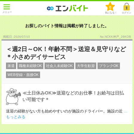
0
メニュー
気になる！
ログイン
お探しのバイト情報は掲載が終了しました。
掲載日 :2026
/
07
/
10
No.NCKK神戸_26KOB
＜週2日～OK！年齢不問＞送迎＆見守りなど
＊小さめデイサービス
派遣
職種未経験OK
社会人未経験OK
大学生歓迎
ブランクOK
WEB登録・面接OK
≪土日休みOK≫送迎などのお仕事！お給与は日払
い可能です＊
送迎の経験がない方も始めやすいのが施設のドライバー。施設の近
...
もっとみる