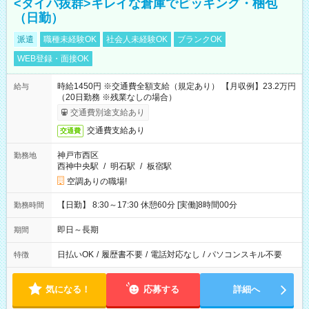
<タイパ抜群>キレイな倉庫でピッキング・梱包
（日勤）
派遣
職種未経験OK
社会人未経験OK
ブランクOK
WEB登録・面接OK
時給1450円 ※交通費全額支給（規定あり） 【月収例】23.2万円
給与
（20日勤務 ※残業なしの場合）
交通費別途支給あり
交通費支給あり
交通費
神戸市西区
勤務地
西神中央駅
/
明石駅
/
板宿駅
空調ありの職場!
【日勤】 8:30～17:30 休憩60分 [実働]8時間00分
勤務時間
即日～長期
期間
日払いOK
/
履歴書不要
/
電話対応なし
/
パソコンスキル不要
特徴
気になる！
応募する
詳細へ