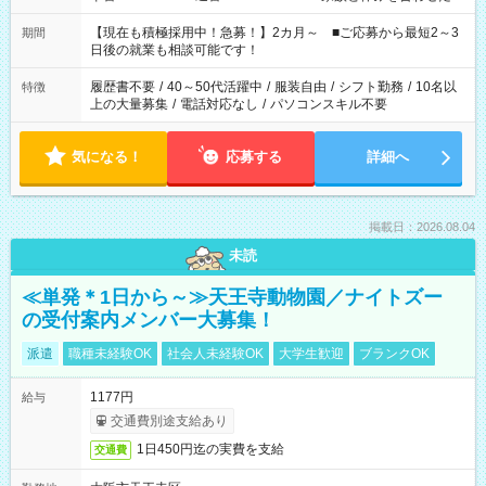
い」 「余裕を持って夕飯の準備がしたい」 「できれば残業はし
たくない」 など、ご希望を教えてくださいね。 ※Wワーク希望
【現在も積極採用中！急募！】2カ月～ ■ご応募から最短2～3
期間
の方へ 今ご覧のお仕事で希望する勤務時間と、もう1つのお仕事
日後の就業も相談可能です！
の勤務時間。 合計で週40時間を超える場合は応募できません。
履歴書不要
/
40～50代活躍中
/
服装自由
/
シフト勤務
/
10名以
特徴
上の大量募集
/
電話対応なし
/
パソコンスキル不要
気になる！
応募する
詳細へ
掲載日：2026.08.04
未読
≪単発＊1日から～≫天王寺動物園／ナイトズー
の受付案内メンバー大募集！
派遣
職種未経験OK
社会人未経験OK
大学生歓迎
ブランクOK
1177円
給与
交通費別途支給あり
1日450円迄の実費を支給
交通費