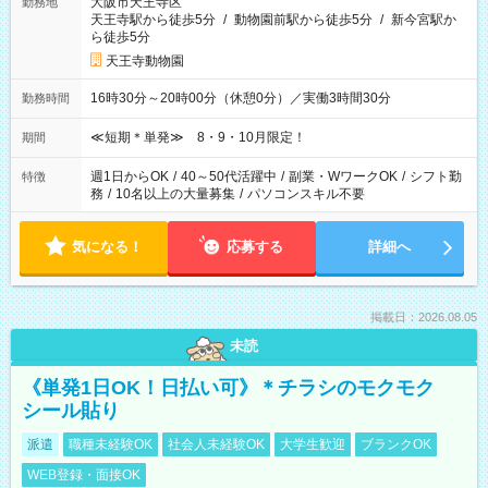
大阪市天王寺区
勤務地
天王寺駅から徒歩5分
/
動物園前駅から徒歩5分
/
新今宮駅か
ら徒歩5分
天王寺動物園
16時30分～20時00分（休憩0分）／実働3時間30分
勤務時間
≪短期＊単発≫ 8・9・10月限定！
期間
週1日からOK
/
40～50代活躍中
/
副業・WワークOK
/
シフト勤
特徴
務
/
10名以上の大量募集
/
パソコンスキル不要
気になる！
応募する
詳細へ
掲載日：2026.08.05
未読
《単発1日OK！日払い可》＊チラシのモクモク
シール貼り
派遣
職種未経験OK
社会人未経験OK
大学生歓迎
ブランクOK
WEB登録・面接OK