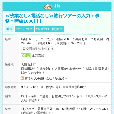
未読
≪残業なし×電話なし≫旅行ツアーの入力＋事
務＊時給1600円！
派遣
ブランクOK
WEB登録・面接OK
時給1600円 ＊日払い・週払いOK ＊昇給あり ＊月収例：約
給与
245,440円 （時給1,600円 × 実働7.67h × 20日）
交通費別途支給あり
全額支給
交通費
大阪市北区
勤務地
西梅田駅から徒歩2分
/
大阪駅から徒歩4分
/
大阪梅田(阪急線)
駅から徒歩6分
/
…
有名な大手旅行会社＊駅直結✨
9：30～18：10（休憩60分） ※実働7時間40分
勤務時間
即日～長期 ＊急募：お盆明けの8/17～もＯＫ！8月～9月～の
期間
入社日相談OK！
日払いOK
/
履歴書不要
/
40～50代活躍中
/
副業・WワークOK
/
特徴
服装自由
/
電話対応なし