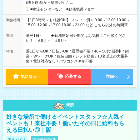
(地下鉄)駅から徒歩5分
/
…
■物流センターなど ■勤務地選べます
【1日3時間～も相談OK!】 ＜シフト例＞ 9:00～12:00 10:00～
勤務時間
15:00 12:00～17:00 18:00～21:00 など こちら以外の時間帯も
お気軽にご相談ください！
単発1日～！ ★勤務開始日や期間はお気軽にご相談くださ
期間
い！ ＃8月～ ＃9月～
週1日からOK
/
日払いOK
/
履歴書不要
/
40～50代活躍中
/
副
特徴
業・WワークOK
/
服装自由
/
シフト勤務
/
10名以上の大量募
集
/
電話対応なし
/
パソコンスキル不要
気になる！
応募する
詳細へ
未読
好きな場所で働けるイベントスタッフ☆人気イ
ベントも！来社不要！働いたその日に給料もら
える日払い◎｜阪
アルバイト
職種未経験OK