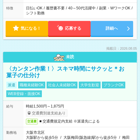
日払いOK
/
履歴書不要
/
40～50代活躍中
/
副業・WワークOK
/
特徴
シフト勤務
気になる！
応募する
詳細へ
掲載日：2026.08.05
未読
〈カンタン作業！〉スキマ時間にサクッと＊お
菓子の仕分け
派遣
職種未経験OK
社会人未経験OK
大学生歓迎
ブランクOK
WEB登録・面接OK
時給1,500円～1,875円
給与
交通費別途支給あり
■ 交通費規定内支給 ※派遣先による
交通費
大阪市北区
勤務地
大阪駅から徒歩5分
/
大阪梅田(阪急線)駅から徒歩5分
/
梅田