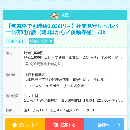
未読
【無資格でも時給1,830円～】夜間見守りヘルパ
ー✨訪問介護（週1日から／夜勤専従） /Jb
アルバイト
職種未経験OK
時給1,830円～
給与
時給1,830円以上 ※交通費一部支給（既定あり） ※経験・能力を
考慮して決定します 【収入例】 週1回勤務の場合：1,830円×8時
交通費別途支給あり
間×4回=5万8,560円 週3回勤務の場合：1,830円×8時間×12回
=17万5,680円 【試用期間】試用期間あり 試用期間の長さ：2ヶ
神戸市須磨区
勤務地
月 ※ 雇用形態と給与に、本採用時と異なる部分があります。 雇
兵庫県神戸市須磨区離宮前町（最寄り駅：月見山駅）
用形態：本採用時と同じです。 給与：時給 1,550円以上
ユースタイルラボラトリー株式会社
シフト制
勤務時間
1日あたりの実働時間：最大8時間/日 【夜勤】 22：00～翌9：
00 ※週1日～OK ／ 夜勤専従 ＊＊ 勤務時間例 ＊＊ ■22時か
ら翌7時 ■23時から翌8時 ■24時から翌9時 など ※上記の時間
週1日からOK / 日払いOK / 副業・WワークOK
特徴
内で8時間勤務（休憩1時間）ご利用者様により、時間は異なり
ます。 ※曜日固定（毎週同じ曜日での勤務となります）
気になる！
応募する
詳細へ