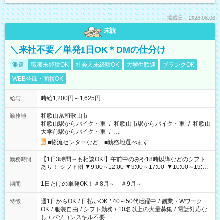
掲載日：2026.08.06
未読
＼来社不要／単発1日OK＊DMの仕分け
派遣
職種未経験OK
社会人未経験OK
大学生歓迎
ブランクOK
WEB登録・面接OK
時給1,200円～1,625円
給与
和歌山県和歌山市
勤務地
和歌山駅からバイク・車
/
和歌山市駅からバイク・車
/
和歌山
大学前駅からバイク・車
/
…
■物流センターなど ■勤務地選べます
【1日3時間～も相談OK!】午前中のみや18時以降などのシフト
勤務時間
あり！ シフト例 ▼9:00～12:00 ▼9:00～17:00 ▼10:00～19:00
▼18:00～21:00
1日だけの単発OK！＃8月～ ＃9月～
期間
週1日からOK
/
日払いOK
/
40～50代活躍中
/
副業・Wワーク
特徴
OK
/
服装自由
/
シフト勤務
/
10名以上の大量募集
/
電話対応な
し
/
パソコンスキル不要