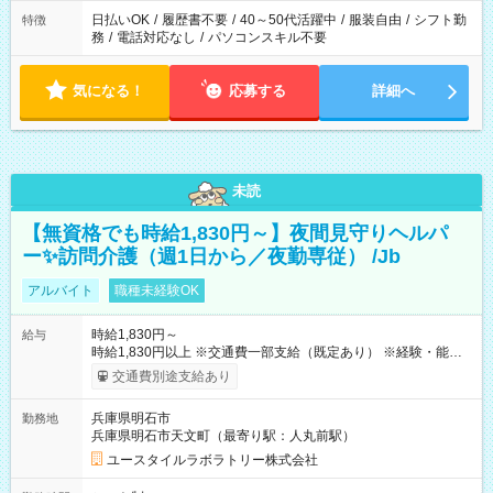
日払いOK
/
履歴書不要
/
40～50代活躍中
/
服装自由
/
シフト勤
特徴
務
/
電話対応なし
/
パソコンスキル不要
気になる！
応募する
詳細へ
未読
【無資格でも時給1,830円～】夜間見守りヘルパ
ー✨訪問介護（週1日から／夜勤専従） /Jb
アルバイト
職種未経験OK
時給1,830円～
給与
時給1,830円以上 ※交通費一部支給（既定あり） ※経験・能力を
考慮して決定します 【収入例】 週1回勤務の場合：1,830円×8時
交通費別途支給あり
間×4回=5万8,560円 週3回勤務の場合：1,830円×8時間×12回
=17万5,680円 【試用期間】試用期間あり 試用期間の長さ：2ヶ
兵庫県明石市
勤務地
月 ※ 雇用形態と給与に、本採用時と異なる部分があります。 雇
兵庫県明石市天文町（最寄り駅：人丸前駅）
用形態：本採用時と同じです。 給与：時給 1,550円以上
ユースタイルラボラトリー株式会社