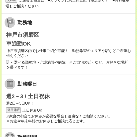
交通費全額支給 ■ガソリン代も全額支給（規定あり） ■無料駐車
場もご相談ください
勤務地
神戸市須磨区
車通勤OK
神戸市須磨区内でお仕事ご紹介可能！ 勤務希望のエリアや駅などご希望お
伝えください！
＜選べる勤務地＞介護施設や病院 ※ご自宅の近くなど、お好きな場所
を選べます！
勤務曜日
週2～3 / 土日祝休
週2日～5日OK！
土日休みOK！
休日休暇
※家庭の都合でお休みが必要な場合も遠慮なくご相談ください。
※お盆や年末年始のお休みもご相談に応じます。