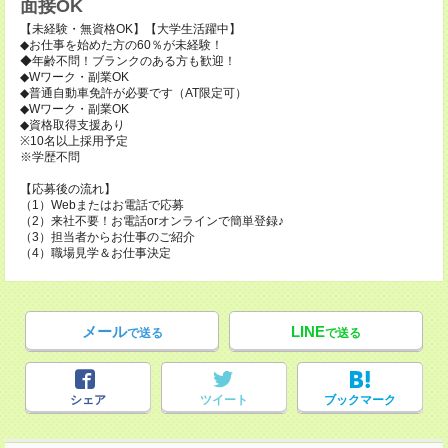
面接OK
【未経験・無資格OK】【大学生活躍中】
◆お仕事を始めた方の60％が未経験！
◆年齢不問！ブランクのある方も歓迎！
◆Wワーク・副業OK
◆普通自動車免許が必要です（AT限定可）
◆Wワーク・副業OK
◆資格取得支援あり
※10名以上採用予定
※学歴不問
【応募後の流れ】
（1）Webまたはお電話で応募
（2）来社不要！お電話orオンラインで簡単登録♪
（3）担当者からお仕事のご紹介
（4）職場見学＆お仕事決定
メール
LINE
で送る
で送る
シェア
ツイート
ブックマーク