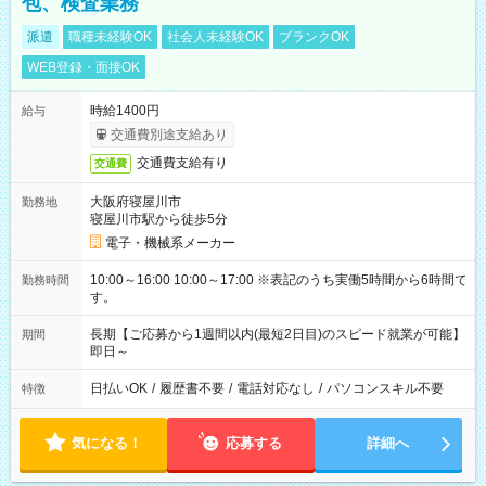
包、検査業務
派遣
職種未経験OK
社会人未経験OK
ブランクOK
WEB登録・面接OK
時給1400円
給与
交通費別途支給あり
交通費支給有り
交通費
大阪府寝屋川市
勤務地
寝屋川市駅から徒歩5分
電子・機械系メーカー
10:00～16:00 10:00～17:00 ※表記のうち実働5時間から6時間で
勤務時間
す。
長期【ご応募から1週間以内(最短2日目)のスピード就業が可能】
期間
即日～
日払いOK
/
履歴書不要
/
電話対応なし
/
パソコンスキル不要
特徴
気になる！
応募する
詳細へ