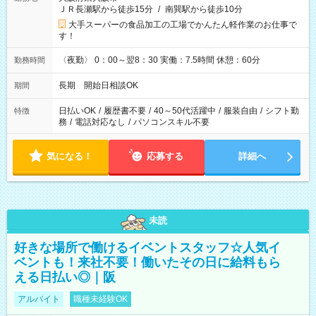
ＪＲ長瀬駅から徒歩15分
/
南巽駅から徒歩10分
大手スーパーの食品加工の工場でかんたん軽作業のお仕事で
す！
〈夜勤〉 0：00～翌8：30 実働：7.5時間 休憩：60分
勤務時間
長期 開始日相談OK
期間
日払いOK
/
履歴書不要
/
40～50代活躍中
/
服装自由
/
シフト勤
特徴
務
/
電話対応なし
/
パソコンスキル不要
気になる！
応募する
詳細へ
未読
好きな場所で働けるイベントスタッフ☆人気イ
ベントも！来社不要！働いたその日に給料もら
える日払い◎｜阪
アルバイト
職種未経験OK