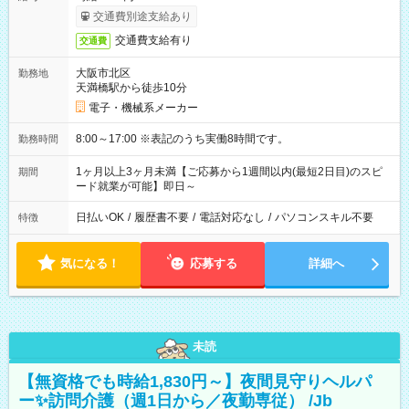
交通費別途支給あり
交通費支給有り
交通費
大阪市北区
勤務地
天満橋駅から徒歩10分
電子・機械系メーカー
8:00～17:00 ※表記のうち実働8時間です。
勤務時間
1ヶ月以上3ヶ月未満【ご応募から1週間以内(最短2日目)のスピ
期間
ード就業が可能】即日～
日払いOK
/
履歴書不要
/
電話対応なし
/
パソコンスキル不要
特徴
気になる！
応募する
詳細へ
未読
【無資格でも時給1,830円～】夜間見守りヘルパ
ー✨訪問介護（週1日から／夜勤専従） /Jb