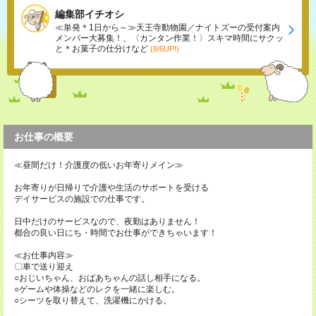
編集部イチオシ
≪単発＊1日から～≫天王寺動物園／ナイトズーの受付案内
メンバー大募集！、〈カンタン作業！〉スキマ時間にサクッ
と＊お菓子の仕分けなど
(8/6UP!)
お仕事の概要
≪昼間だけ！介護度の低いお年寄りメイン≫
お年寄りが日帰りで介護や生活のサポートを受ける
デイサービスの施設での仕事です。
日中だけのサービスなので、夜勤はありません！
都合の良い日にち・時間でお仕事ができちゃいます！
≪お仕事内容≫
〇車で送り迎え
○おじいちゃん、おばあちゃんの話し相手になる。
○ゲームや体操などのレクを一緒に楽しむ。
○シーツを取り替えて、洗濯機にかける。