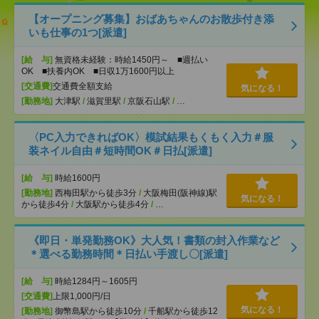
【オープニング募集】おばあちゃんのお散歩付き添
いも仕事の1つ[派遣]
[給 与]
無資格未経験：時給1450円～ ■週払い
OK ■扶養内OK ■日収1万1600円以上
[交通費]
交通費全額支給
気になる！
[勤務地]
大津駅
/
滋賀里駅
/
京阪石山駅
/
…
〈PC入力できればOK〉模試結果もくもく入力＃服
装ネイル自由＃短時間OK＃日払[派遣]
[給 与]
時給1600円
[勤務地]
西梅田駅から徒歩3分
/
大阪梅田(阪神線)駅
気になる！
から徒歩4分
/
大阪駅から徒歩4分
/
…
《即日・単発勤務OK》大人気！書類の封入作業など
＊選べる勤務時間＊日払い手渡し〇[派遣]
[給 与]
時給1284円～1605円
[交通費]
上限1,000円/日
気になる！
[勤務地]
御幣島駅から徒歩10分
/
千船駅から徒歩12