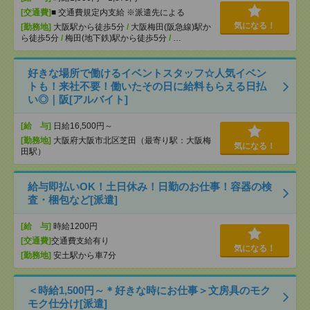
[交通費]
■ 交通費規定内支給 ※派遣先による
気になる！
[勤務地]
大阪駅から徒歩5分
/
大阪梅田(阪急線)駅か
ら徒歩5分
/
梅田(地下鉄)駅から徒歩5分
/
…
好きな場所で働けるイベントスタッフ☆人気イベン
トも！来社不要！働いたその日に給料もらえる日払
い◎｜阪[アルバイト]
[給 与]
日給16,500円～
[勤務地]
大阪府大阪市北区芝田（最寄り駅：大阪梅
気になる！
田駅）
給与即払いOK！土日休み！日勤のお仕事！容器の検
査・梱包など[派遣]
[給 与]
時給1200円
[交通費]
交通費支給有り
気になる！
[勤務地]
安土駅から車7分
＜時給1,500円～＊好きな時にお仕事＞文房具のモク
モク仕分け[派遣]