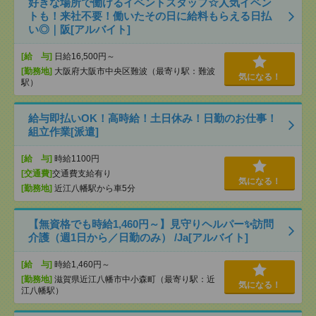
好きな場所で働けるイベントスタッフ☆人気イベン
トも！来社不要！働いたその日に給料もらえる日払
い◎｜阪[アルバイト]
[給 与]
日給16,500円～
[勤務地]
大阪府大阪市中央区難波（最寄り駅：難波
気になる！
駅）
給与即払いOK！高時給！土日休み！日勤のお仕事！
組立作業[派遣]
[給 与]
時給1100円
[交通費]
交通費支給有り
気になる！
[勤務地]
近江八幡駅から車5分
【無資格でも時給1,460円～】見守りヘルパー✨訪問
介護（週1日から／日勤のみ） /Ja[アルバイト]
[給 与]
時給1,460円～
[勤務地]
滋賀県近江八幡市中小森町（最寄り駅：近
気になる！
江八幡駅）