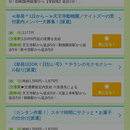
分
/
尼崎(阪神線)駅から【登録地】徒歩1分
/
…
≪単発＊1日から～≫天王寺動物園／ナイトズーの受
付案内メンバー大募集！[派遣]
[給 与]
1177円
[交通費]
1日450円迄の実費を支給
気になる！
[勤務地]
天王寺駅から徒歩5分
/
動物園前駅から徒
歩5分
/
新今宮駅から徒歩5分
《単発1日OK！日払い可》＊チラシのモクモクシー
ル貼り[派遣]
[給 与]
時給1,500円～1,875円
[交通費]
■ 交通費規定内支給 ※派遣先による
気になる！
[勤務地]
天王寺駅から徒歩5分
/
大阪上本町駅から
徒歩5分
/
鶴橋駅から徒歩5分
/
…
〈カンタン作業！〉スキマ時間にサクッと＊お菓子
の仕分け[派遣]
[給 与]
時給1,500円～1,875円