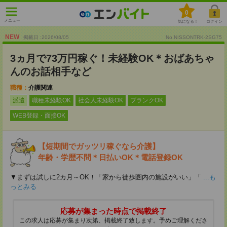
0
メニュー
気になる！
ログイン
NEW
掲載日 :2026
/
08
/
05
No.NISSONTRK-2SG75
3ヵ月で73万円稼ぐ！未経験OK＊おばあちゃ
んのお話相手など
職種：
介護関連
派遣
職種未経験OK
社会人未経験OK
ブランクOK
WEB登録・面接OK
【短期間でガッツリ稼ぐなら介護】
年齢・学歴不問＊日払いOK＊電話登録OK
▼まずは試しに2カ月～OK！「家から徒歩圏内の施設がいい」「
...も
っとみる
応募が集まった時点で掲載終了
この求人は応募が集まり次第、掲載終了致します。予めご理解くださ