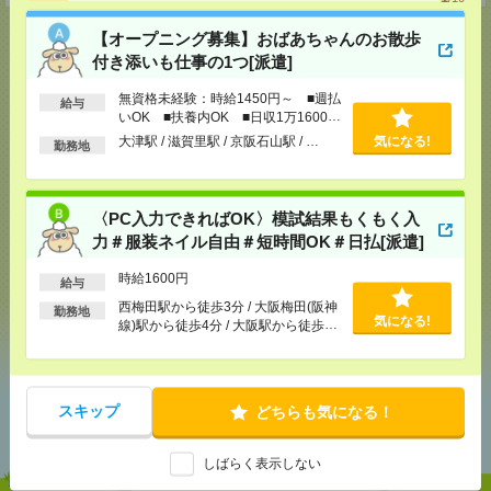
【オープニング募集】おばあちゃんのお散歩
付き添いも仕事の1つ[派遣]
応募ページへ
無資格未経験：時給1450円～ ■週払
給与
いOK ■扶養内OK ■日収1万1600円
以上
大津駅 / 滋賀里駅 / 京阪石山駅 / …
気になる!
勤務地
気になる！
〈PC入力できればOK〉模試結果もくもく入
力＃服装ネイル自由＃短時間OK＃日払[派遣]
メール
LINE
で送る
で送る
時給1600円
給与
西梅田駅から徒歩3分 / 大阪梅田(阪神
勤務地
シェア
ツイート
ブックマーク
気になる!
線)駅から徒歩4分 / 大阪駅から徒歩4
分 / …
あなたの閲覧履歴からの
スキップ
どちらも気になる！
おすすめ
しばらく表示しない