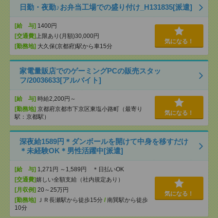
日勤・夜勤♪お弁当工場での盛り付け_H131835[派遣]
[給 与]
1400円
[交通費]
上限あり(月額)30,000円
気になる！
[勤務地]
大久保(京都府)駅から車15分
家電量販店でのゲーミングPCの販売スタッ
フ/20036633[アルバイト]
[給 与]
時給2,200円～
[勤務地]
京都府京都市下京区東塩小路町（最寄り
気になる！
駅：京都駅）
深夜給1589円＊ダンボールを開けて中身を移すだけ
＊未経験OK＊男性活躍中[派遣]
[給 与]
1,271円 ～1,589円 ＊日払いOK
[交通費]
嬉しい全額支給（社内規定あり）
[月収例]
20～25万円
気になる！
[勤務地]
ＪＲ長瀬駅から徒歩15分
/
南巽駅から徒歩
10分