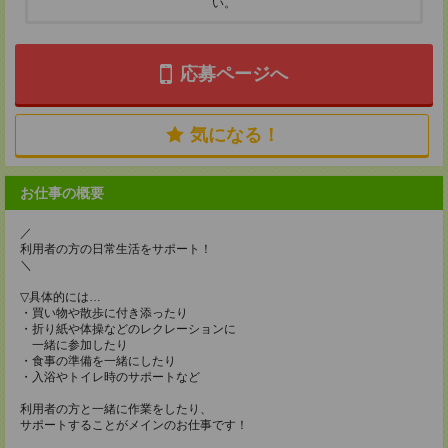
い。
応募ページへ
気になる！
お仕事の概要
／
利用者の方の日常生活をサポート！
＼
▽具体的には…
・買い物や散歩に付き添ったり
・折り紙や体操などのレクレーションに
一緒に参加したり
・食事の準備を一緒にしたり
・入浴やトイレ時のサポートなど
利用者の方と一緒に作業をしたり、
サポートすることがメインのお仕事です！