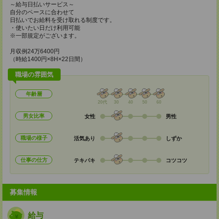
～給与日払いサービス～
自分のペースに合わせて
日払いでお給料を受け取れる制度です。
・使いたい日だけ利用可能
※一部規定がございます。
月収例24万6400円
（時給1400円×8H×22日間）
職場の雰囲気
年齢層
20代
30
40
50
60
男女比率
女性
男性
職場の様子
活気あり
しずか
仕事の仕方
テキパキ
コツコツ
募集情報
給与