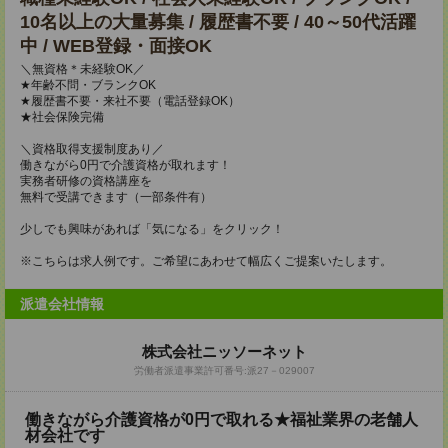
10名以上の大量募集 / 履歴書不要 / 40～50代活躍
中 / WEB登録・面接OK
＼無資格＊未経験OK／
★年齢不問・ブランクOK
★履歴書不要・来社不要（電話登録OK）
★社会保険完備
＼資格取得支援制度あり／
働きながら0円で介護資格が取れます！
実務者研修の資格講座を
無料で受講できます（一部条件有）
少しでも興味があれば「気になる」をクリック！
※こちらは求人例です。ご希望にあわせて幅広くご提案いたします。
派遣会社情報
株式会社ニッソーネット
労働者派遣事業許可番号:派27－029007
働きながら介護資格が0円で取れる★福祉業界の老舗人
材会社です