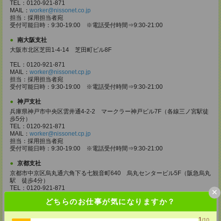
TEL：0120-921-871
MAIL：
worker@nissonet.co.jp
担当：採用担当者宛
受付可能日時：9:30-19:00 ※電話受付時間⇒9:30-21:00
南大阪支社
大阪市北区芝田1-4-14 芝田町ビル8F
TEL：0120-921-871
MAIL：
worker@nissonet.cp.jp
担当：採用担当者宛
受付可能日時：9:30-19:00 ※電話受付時間⇒9:30-21:00
神戸支社
兵庫県神戸市中央区雲井通4-2-2 マークラー神戸ビル7F（各線三ノ宮駅徒
歩5分）
TEL：0120-921-871
MAIL：
worker@nissonet.cp.jp
担当：採用担当者宛
受付可能日時：9:30-19:00 ※電話受付時間⇒9:30-21:00
京都支社
京都市中京区烏丸通六角下る七観音町640 烏丸センタービル5F（阪急烏丸
駅 徒歩4分）
TEL：0120-921-871
×
MAIL：
worker@nissonet.co.jp
どちらのお仕事が気になりますか？
担当：採用担当者宛
受付可能日時：9:30-19:00 ※電話受付時間⇒9:30-21:00
1
/10