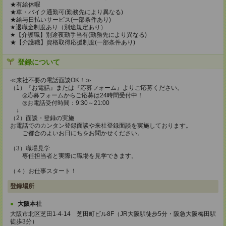
★有給休暇
★車・バイク通勤可(勤務先により異なる)
★給与日払いサービス(一部条件あり)
★退職金制度あり（別途規定あり）
★【介護職】別途夜勤手当有(勤務先により異なる)
★【介護職】資格取得応援制度(一部条件あり)
登録について
≪来社不要の電話面談OK！≫
（1）『お電話』または『応募フォーム』よりご応募ください。
◎応募フォームからご応募は24時間受付中！
◎お電話受付時間：9:30～21:00
↓
（2）面談・登録の実施
お電話でのカンタン登録面談や来社登録面談を実施しております。
ご都合のよいお日にちをお聞かせください。
（3）職場見学
専任担当者と実際に職場を見学できます。
（４）お仕事スタート！
登録場所
大阪本社
大阪市北区芝田1-4-14 芝田町ビル8F（JR大阪駅徒歩5分・阪急大阪梅田駅
徒歩3分）