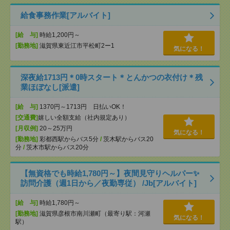
給食事務作業[アルバイト]
[給 与]
時給1,200円～
[勤務地]
滋賀県東近江市平松町2ー1
気になる！
深夜給1713円＊0時スタート＊とんかつの衣付け＊残
業ほぼなし[派遣]
[給 与]
1370円～1713円 日払いOK！
[交通費]
嬉しい全額支給（社内規定あり）
[月収例]
20～25万円
気になる！
[勤務地]
彩都西駅からバス5分
/
茨木駅からバス20
分
/
茨木市駅からバス20分
【無資格でも時給1,780円～】夜間見守りヘルパー✨
訪問介護（週1日から／夜勤専従） /Jb[アルバイト]
[給 与]
時給1,780円～
[勤務地]
滋賀県彦根市南川瀬町（最寄り駅：河瀬
気になる！
駅）