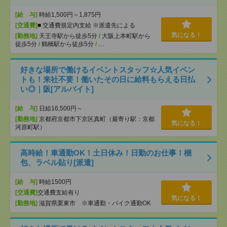
[給 与]
時給1,500円～1,875円
[交通費]
■ 交通費規定内支給 ※派遣先による
気になる！
[勤務地]
天王寺駅から徒歩5分
/
大阪上本町駅から
徒歩5分
/
鶴橋駅から徒歩5分
/
…
好きな場所で働けるイベントスタッフ☆人気イベン
トも！来社不要！働いたその日に給料もらえる日払
い◎｜阪[アルバイト]
[給 与]
日給16,500円～
[勤務地]
京都府京都市下京区真町（最寄り駅：京都
気になる！
河原町駅）
高時給！車通勤OK！土日休み！日勤のお仕事！梱
包、ラベル貼り[派遣]
[給 与]
時給1500円
[交通費]
交通費支給有り
気になる！
[勤務地]
滋賀県栗東市 ※車通勤・バイク通勤OK