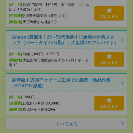
[給 与]
時給1700円～1750円 ※ご経験・スキル
により考慮致します
[交通費]
交通費全額支給（規定あり）
気になる！
[勤務地]
天王寺駅から徒歩3分
Amazon直雇用！20～50代活躍中◎倉庫内作業スタ
ッフ（パートタイム/日勤）｜大阪堺DS[アルバイト]
[給 与]
時給1,300円～1,300円
[勤務地]
大阪府堺市西区築港新町2-7-9ロジポート
気になる！
堺 1F
高時給！1500円☆チーズ工場での製造・検品作業
_H114710[派遣]
[給 与]
1500円
[交通費]
上限あり(月額)30,000円
気になる！
[勤務地]
鶴原駅から徒歩20分
すべて見る