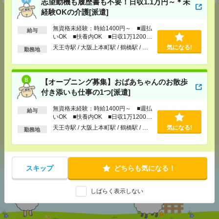
志望動機も履歴書も不要！日収1.1万円～＊未
経験OKの介護[派遣]
無資格未経験：時給1400円～ ■週払
給与
いOK ■扶養内OK ■日収1万1200円
応募ページへ
以上
天王寺駅 / 大阪上本町駅 / 鶴橋駅 / …
気になる!
勤務地
気になる！
【オープニング募集】おばあちゃんのお散歩
付き添いも仕事の1つ[派遣]
無資格未経験：時給1400円～ ■週払
メール
LINE
で送る
で送る
給与
いOK ■扶養内OK ■日収1万1200円
以上
天王寺駅 / 大阪上本町駅 / 鶴橋駅 / …
気になる!
勤務地
シェア
ツイート
ブックマーク
スキップ
どちらも気になる！
あなたの閲覧履歴からの
おすすめ
しばらく表示しない