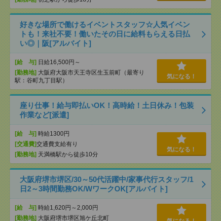
好きな場所で働けるイベントスタッフ☆人気イベン
トも！来社不要！働いたその日に給料もらえる日払
い◎｜阪[アルバイト]
[給 与]
日給16,500円～
[勤務地]
大阪府大阪市天王寺区生玉前町（最寄り
気になる！
駅：谷町九丁目駅）
座り仕事！給与即払いOK！高時給！土日休み！包装
作業など[派遣]
[給 与]
時給1300円
[交通費]
交通費支給有り
気になる！
[勤務地]
天満橋駅から徒歩10分
大阪府堺市堺区/30～50代活躍中/家事代行スタッフ/1
日2～3時間勤務OK/WワークOK[アルバイト]
[給 与]
時給1,620円～2,000円
[勤務地]
大阪府堺市堺区旭ケ丘北町