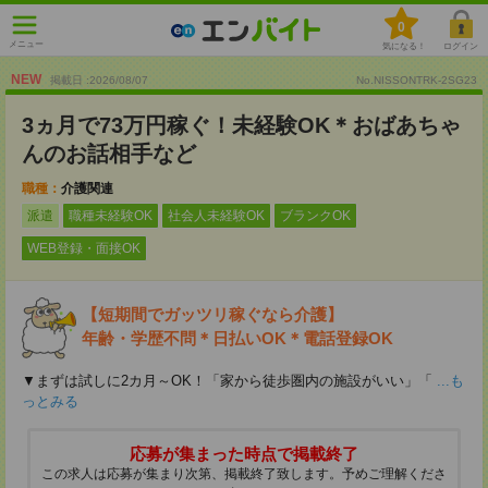
0
メニュー
気になる！
ログイン
NEW
掲載日 :2026
/
08
/
07
No.NISSONTRK-2SG23
3ヵ月で73万円稼ぐ！未経験OK＊おばあちゃ
んのお話相手など
職種：
介護関連
派遣
職種未経験OK
社会人未経験OK
ブランクOK
WEB登録・面接OK
【短期間でガッツリ稼ぐなら介護】
年齢・学歴不問＊日払いOK＊電話登録OK
▼まずは試しに2カ月～OK！「家から徒歩圏内の施設がいい」「
...も
っとみる
応募が集まった時点で掲載終了
この求人は応募が集まり次第、掲載終了致します。予めご理解くださ