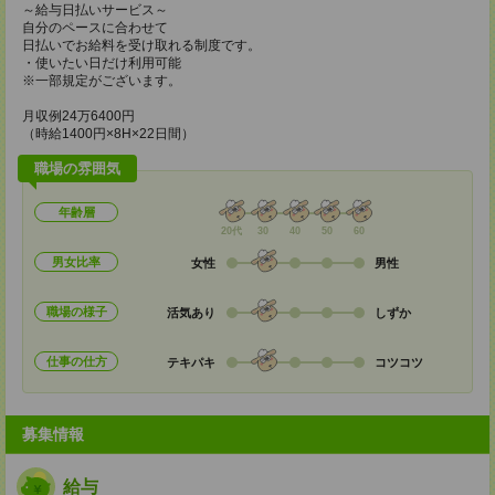
～給与日払いサービス～
自分のペースに合わせて
日払いでお給料を受け取れる制度です。
・使いたい日だけ利用可能
※一部規定がございます。
月収例24万6400円
（時給1400円×8H×22日間）
職場の雰囲気
年齢層
20代
30
40
50
60
男女比率
女性
男性
職場の様子
活気あり
しずか
仕事の仕方
テキパキ
コツコツ
募集情報
給与