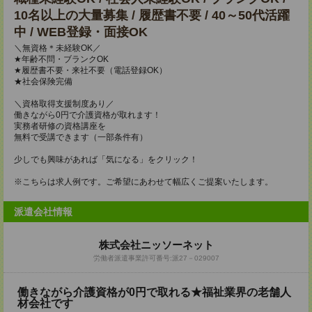
10名以上の大量募集 / 履歴書不要 / 40～50代活躍
中 / WEB登録・面接OK
＼無資格＊未経験OK／
★年齢不問・ブランクOK
★履歴書不要・来社不要（電話登録OK）
★社会保険完備
＼資格取得支援制度あり／
働きながら0円で介護資格が取れます！
実務者研修の資格講座を
無料で受講できます（一部条件有）
少しでも興味があれば「気になる」をクリック！
※こちらは求人例です。ご希望にあわせて幅広くご提案いたします。
派遣会社情報
株式会社ニッソーネット
労働者派遣事業許可番号:派27－029007
働きながら介護資格が0円で取れる★福祉業界の老舗人
材会社です