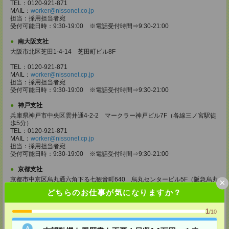
TEL：0120-921-871
MAIL：
worker@nissonet.co.jp
担当：採用担当者宛
受付可能日時：9:30-19:00 ※電話受付時間⇒9:30-21:00
南大阪支社
大阪市北区芝田1-4-14 芝田町ビル8F
TEL：0120-921-871
MAIL：
worker@nissonet.cp.jp
担当：採用担当者宛
受付可能日時：9:30-19:00 ※電話受付時間⇒9:30-21:00
神戸支社
兵庫県神戸市中央区雲井通4-2-2 マークラー神戸ビル7F（各線三ノ宮駅徒
歩5分）
TEL：0120-921-871
MAIL：
worker@nissonet.cp.jp
担当：採用担当者宛
受付可能日時：9:30-19:00 ※電話受付時間⇒9:30-21:00
京都支社
京都市中京区烏丸通六角下る七観音町640 烏丸センタービル5F（阪急烏丸
×
駅 徒歩4分）
どちらのお仕事が気になりますか？
TEL：0120-921-871
MAIL：
worker@nissonet.co.jp
担当：採用担当者宛
1
/10
受付可能日時：9:30-19:00 ※電話受付時間⇒9:30-21:00