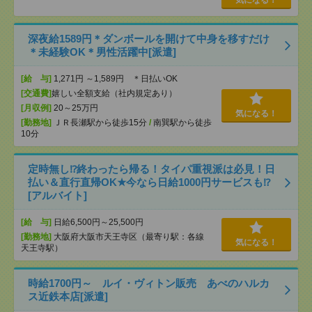
気になる！
深夜給1589円＊ダンボールを開けて中身を移すだけ
＊未経験OK＊男性活躍中[派遣]
[給 与]
1,271円 ～1,589円 ＊日払いOK
[交通費]
嬉しい全額支給（社内規定あり）
[月収例]
20～25万円
気になる！
[勤務地]
ＪＲ長瀬駅から徒歩15分
/
南巽駅から徒歩
10分
定時無し⁉終わったら帰る！タイパ重視派は必見！日
払い＆直行直帰OK★今なら日給1000円サービスも⁉
[アルバイト]
[給 与]
日給6,500円～25,500円
[勤務地]
大阪府大阪市天王寺区（最寄り駅：各線
気になる！
天王寺駅）
時給1700円～ ルイ・ヴィトン販売 あべのハルカ
ス近鉄本店[派遣]