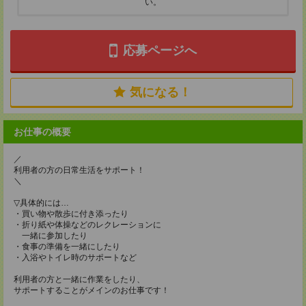
い。
応募ページへ
気になる！
お仕事の概要
／
利用者の方の日常生活をサポート！
＼
▽具体的には…
・買い物や散歩に付き添ったり
・折り紙や体操などのレクレーションに
一緒に参加したり
・食事の準備を一緒にしたり
・入浴やトイレ時のサポートなど
利用者の方と一緒に作業をしたり、
サポートすることがメインのお仕事です！