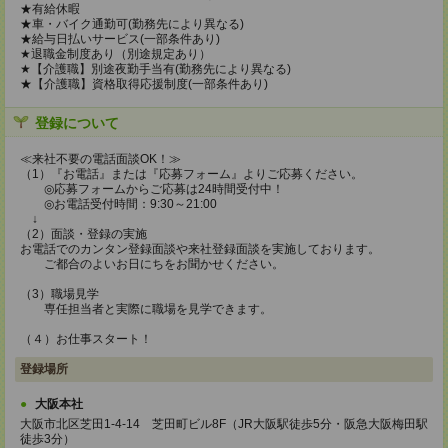
★有給休暇
★車・バイク通勤可(勤務先により異なる)
★給与日払いサービス(一部条件あり)
★退職金制度あり（別途規定あり）
★【介護職】別途夜勤手当有(勤務先により異なる)
★【介護職】資格取得応援制度(一部条件あり)
登録について
≪来社不要の電話面談OK！≫
（1）『お電話』または『応募フォーム』よりご応募ください。
◎応募フォームからご応募は24時間受付中！
◎お電話受付時間：9:30～21:00
↓
（2）面談・登録の実施
お電話でのカンタン登録面談や来社登録面談を実施しております。
ご都合のよいお日にちをお聞かせください。
（3）職場見学
専任担当者と実際に職場を見学できます。
（４）お仕事スタート！
登録場所
大阪本社
大阪市北区芝田1-4-14 芝田町ビル8F（JR大阪駅徒歩5分・阪急大阪梅田駅
徒歩3分）