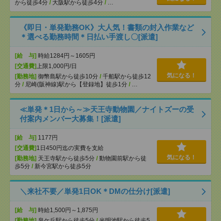
から徒歩4分
/
大阪駅から徒歩4分
/
…
《即日・単発勤務OK》大人気！書類の封入作業など
＊選べる勤務時間＊日払い手渡し〇[派遣]
[給 与]
時給1284円～1605円
[交通費]
上限1,000円/日
気になる！
[勤務地]
御幣島駅から徒歩10分
/
千船駅から徒歩12
分
/
尼崎(阪神線)駅から【登録地】徒歩1分
/
…
≪単発＊1日から～≫天王寺動物園／ナイトズーの受
付案内メンバー大募集！[派遣]
[給 与]
1177円
[交通費]
1日450円迄の実費を支給
気になる！
[勤務地]
天王寺駅から徒歩5分
/
動物園前駅から徒
歩5分
/
新今宮駅から徒歩5分
＼来社不要／単発1日OK＊DMの仕分け[派遣]
[給 与]
時給1,500円～1,875円
[勤務地]
泉ケ丘駅から徒歩5分
/
光明池駅から徒歩5