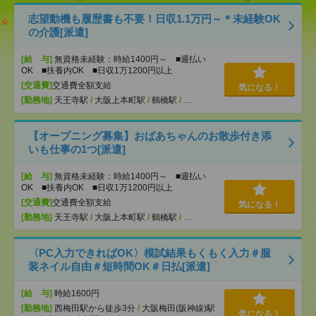
志望動機も履歴書も不要！日収1.1万円～＊未経験OK
の介護[派遣]
[給 与]
無資格未経験：時給1400円～ ■週払い
OK ■扶養内OK ■日収1万1200円以上
[交通費]
交通費全額支給
気になる！
[勤務地]
天王寺駅
/
大阪上本町駅
/
鶴橋駅
/
…
【オープニング募集】おばあちゃんのお散歩付き添
いも仕事の1つ[派遣]
[給 与]
無資格未経験：時給1400円～ ■週払い
OK ■扶養内OK ■日収1万1200円以上
[交通費]
交通費全額支給
気になる！
[勤務地]
天王寺駅
/
大阪上本町駅
/
鶴橋駅
/
…
〈PC入力できればOK〉模試結果もくもく入力＃服
装ネイル自由＃短時間OK＃日払[派遣]
[給 与]
時給1600円
[勤務地]
西梅田駅から徒歩3分
/
大阪梅田(阪神線)駅
気になる！