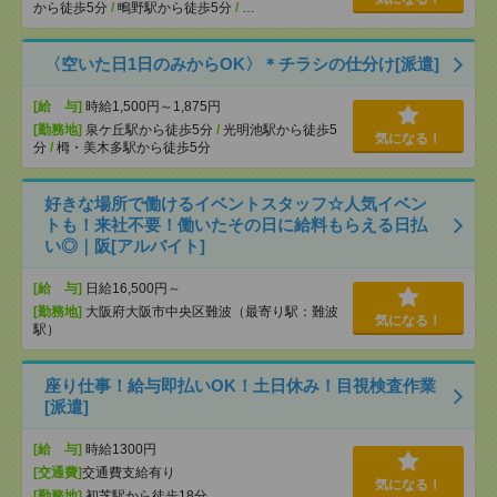
から徒歩5分
/
鴫野駅から徒歩5分
/
…
〈空いた日1日のみからOK〉＊チラシの仕分け[派遣]
[給 与]
時給1,500円～1,875円
[勤務地]
泉ケ丘駅から徒歩5分
/
光明池駅から徒歩5
気になる！
分
/
栂・美木多駅から徒歩5分
好きな場所で働けるイベントスタッフ☆人気イベン
トも！来社不要！働いたその日に給料もらえる日払
い◎｜阪[アルバイト]
[給 与]
日給16,500円～
[勤務地]
大阪府大阪市中央区難波（最寄り駅：難波
気になる！
駅）
座り仕事！給与即払いOK！土日休み！目視検査作業
[派遣]
[給 与]
時給1300円
[交通費]
交通費支給有り
気になる！
[勤務地]
初芝駅から徒歩18分