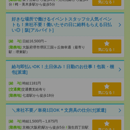
気になる！
分
/
栂・美木多駅から徒歩5分
好きな場所で働けるイベントスタッフ☆人気イベン
トも！来社不要！働いたその日に給料もらえる日払
い◎｜阪[アルバイト]
[給 与]
日給16,500円～
[勤務地]
大阪府堺市堺区三国ヶ丘御幸通（最寄り
気になる！
駅：堺東駅）
給与即払いOK！土日休み！日勤のお仕事！包装・梱
包[派遣]
[給 与]
時給1181円
[交通費]
交通費支給有り
気になる！
[勤務地]
七道駅から徒歩18分
＼来社不要／単発1日OK＊文房具の仕分け[派遣]
[給 与]
時給1,500円～1,875円
[勤務地]
京橋(大阪府)駅から徒歩5分
/
蒲生四丁目駅
気になる！