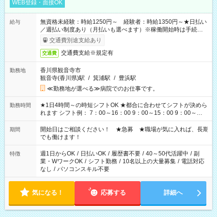
WEB登録・面接OK
無資格未経験：時給1250円～ 経験者：時給1350円～★日払い
給与
／週払い制度あり（月払いも選べます）※稼働開始時は手続き完
了次第のお支払いとなります。
交通費別途支給あり
交通費支給※規定有
交通費
香川県観音寺市
勤務地
観音寺(香川県)駅
/
箕浦駅
/
豊浜駅
≪勤務地が選べる≫病院でのお仕事です。
★1日4時間～の時短シフトOK ★都合に合わせてシフトが決めら
勤務時間
れます シフト例： 7：00～16：00 9：00～15：00 9：00～
18：00 11：00～20：00 など ※Wワークの場合、他のお仕事と
合わせ週40時間超の就業はご案内できません ※法令に基づき、
開始日はご相談ください！ ★急募 ★職場が気に入れば、長期
期間
週20時間以上勤務は社会保険への加入対象となります ※労働者
でも働けます！
派遣法（日雇い派遣の原則禁止）により、短時間・短期間の就
業はご案内が難しい場合があります
週1日からOK
/
日払いOK
/
履歴書不要
/
40～50代活躍中
/
副
特徴
業・WワークOK
/
シフト勤務
/
10名以上の大量募集
/
電話対応
なし
/
パソコンスキル不要
気になる！
応募する
詳細へ