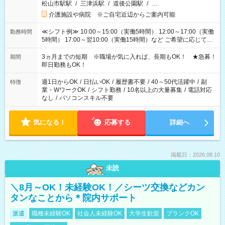
松山市駅駅
/
三津浜駅
/
道後公園駅
/
…
介護施設や病院 ※ご自宅近辺からご案内可能
≪シフト例≫ 10:00～15:00（実働5時間） 12:00～17:00（実働
勤務時間
5時間） 17:00～翌10:00（実働15時間）など ご希望に応じて、
働く時間は調整できます！ お気軽に担当へ相談ください！
3ヵ月までの短期 ※職場が気に入れば、長期もOK！ ★急募！
期間
即日勤務もOK！
週1日からOK
/
日払いOK
/
履歴書不要
/
40～50代活躍中
/
副
特徴
業・WワークOK
/
シフト勤務
/
10名以上の大量募集
/
電話対応
なし
/
パソコンスキル不要
気になる！
応募する
詳細へ
掲載日：2026.08.10
未読
＼8月～OK！未経験OK！／シーツ交換などカン
タンなことから＊院内サポート
派遣
職種未経験OK
社会人未経験OK
大学生歓迎
ブランクOK