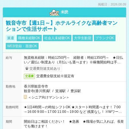
掲載日：2026.08.09
未読
観音寺市【週1日～】ホテルライクな高齢者マン
ションで生活サポート
派遣
職種未経験OK
社会人未経験OK
大学生歓迎
ブランクOK
WEB登録・面接OK
無資格未経験：時給1250円～ 経験者：時給1350円～ ★日払
給与
い／週払い制度あり（月払いも選べます）※稼働開始時は手続き
完了次第のお支払いとなります。
交通費別途支給あり
交通費全額支給※規定有
交通費
香川県観音寺市
勤務地
観音寺(香川県)駅
/
箕浦駅
/
豊浜駅
＜シニア向けマンション＞
★1日4時間～の時短シフトOK ★スタート時間選べます！ 7:00
勤務時間
～16:00 9:00～17:00 11:00～19:00 など 残業なし！ ※Wワーク
の場合、他のお仕事と合わせ週40時間超の就業はご案内できま
せん ※法令に基づき、週20時間以上勤務は社会保険への加入対
開始日はご相談ください！ ★急募 ★職場が気に入れば、長期
期間
象となります ※労働者派遣法（日雇い派遣の原則禁止）によ
でも働けます！