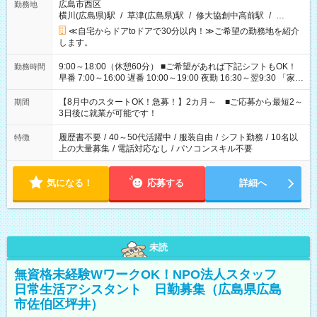
広島市西区
勤務地
横川(広島県)駅
/
草津(広島県)駅
/
修大協創中高前駅
/
…
≪自宅からドアtoドアで30分以内！≫ご希望の勤務地を紹介
します。
9:00～18:00（休憩60分） ■ご希望があれば下記シフトもOK！
勤務時間
早番 7:00～16:00 遅番 10:00～19:00 夜勤 16:30～翌9:30 「家族
と休みを合わせたい」 「余裕を持って夕飯の準備がしたい」
「できれば残業はしたくない」 など、ご希望を教えてください
【8月中のスタートOK！急募！】2カ月～ ■ご応募から最短2～
期間
ね。 ※Wワーク希望の方へ 今ご覧のお仕事で希望する勤務時間
3日後に就業が可能です！
と、もう1つのお仕事の勤務時間。 合計で週40時間を超える場
合は応募できません。
履歴書不要
/
40～50代活躍中
/
服装自由
/
シフト勤務
/
10名以
特徴
上の大量募集
/
電話対応なし
/
パソコンスキル不要
気になる！
応募する
詳細へ
未読
無資格未経験WワークOK！NPO法人スタッフ
日常生活アシスタント 日勤募集（広島県広島
市佐伯区坪井）