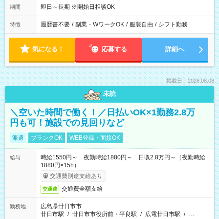
即日～長期 ※開始日相談OK
期間
履歴書不要
/
副業・WワークOK
/
服装自由
/
シフト勤務
特徴
気になる！
応募する
詳細へ
掲載日：2026.08.08
未読
＼空いた時間で働く！／日払いOK×1勤務2.8万
円も可！施設での見回りなど
派遣
ブランクOK
WEB登録・面接OK
時給1550円～ 夜勤時給1880円～ 日収2.8万円～（夜勤時給
給与
1880円×15h）
交通費別途支給あり
交通費全額支給
交通費
広島県廿日市市
勤務地
廿日市駅
/
廿日市市役所前・平良駅
/
広電廿日市駅
/
…