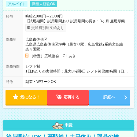
アルバイト
職種未経験OK
時給2,000円～2,000円
給与
【試用期間】試用期間あり 試用期間の長さ：3ヶ月 雇用形態、
給与は本採用時と同じです。
交通費別途支給あり
広島市佐伯区
勤務地
広島県広島市佐伯区坪井（最寄り駅：広島電鉄2系統宮島線
楽々園駅）
（特定）広域協会 CILあき
シフト制
勤務時間
1日あたりの実働時間：最大8時間/日 シフト例 勤務時間（日
勤）・8時～18時 （実働時間8時間 待機休憩2時間）（日勤1回
あたりの給与 2万円）
副業・WワークOK
特徴
気になる！
応募する
詳細へ
未読
給与即払いOK！高時給！土日休み！部品の検