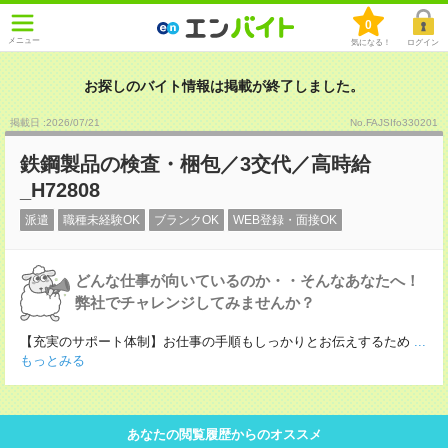
0
メニュー
気になる！
ログイン
お探しのバイト情報は掲載が終了しました。
掲載日 :2026
/
07
/
21
No.FAJSIfo330201
鉄鋼製品の検査・梱包／3交代／高時給
_H72808
派遣
職種未経験OK
ブランクOK
WEB登録・面接OK
どんな仕事が向いているのか・・そんなあなたへ！
弊社でチャレンジしてみませんか？
【充実のサポート体制】お仕事の手順もしっかりとお伝えするため
...
もっとみる
あなたの閲覧履歴からのオススメ