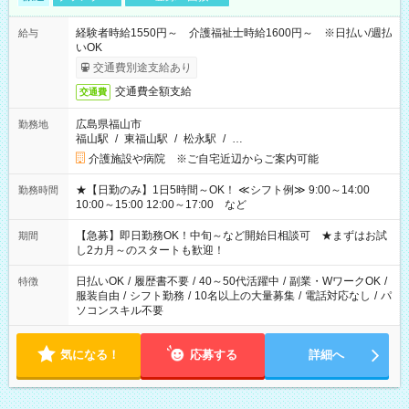
経験者時給1550円～ 介護福祉士時給1600円～ ※日払い/週払
給与
いOK
交通費別途支給あり
交通費全額支給
交通費
広島県福山市
勤務地
福山駅
/
東福山駅
/
松永駅
/
…
介護施設や病院 ※ご自宅近辺からご案内可能
★【日勤のみ】1日5時間～OK！ ≪シフト例≫ 9:00～14:00
勤務時間
10:00～15:00 12:00～17:00 など
【急募】即日勤務OK！中旬～など開始日相談可 ★まずはお試
期間
し2カ月～のスタートも歓迎！
日払いOK
/
履歴書不要
/
40～50代活躍中
/
副業・WワークOK
/
特徴
服装自由
/
シフト勤務
/
10名以上の大量募集
/
電話対応なし
/
パ
ソコンスキル不要
気になる！
応募する
詳細へ