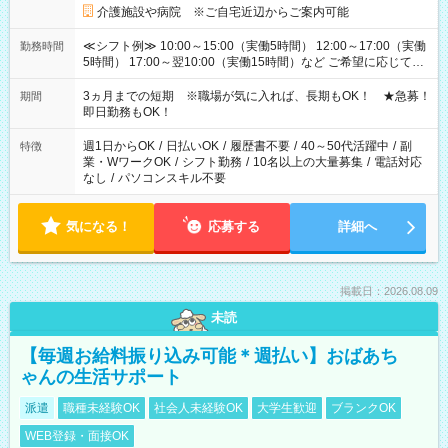
介護施設や病院 ※ご自宅近辺からご案内可能
≪シフト例≫ 10:00～15:00（実働5時間） 12:00～17:00（実働
勤務時間
5時間） 17:00～翌10:00（実働15時間）など ご希望に応じて、
働く時間は調整できます！ お気軽に担当へ相談ください！
3ヵ月までの短期 ※職場が気に入れば、長期もOK！ ★急募！
期間
即日勤務もOK！
週1日からOK
/
日払いOK
/
履歴書不要
/
40～50代活躍中
/
副
特徴
業・WワークOK
/
シフト勤務
/
10名以上の大量募集
/
電話対応
なし
/
パソコンスキル不要
気になる！
応募する
詳細へ
掲載日：2026.08.09
未読
【毎週お給料振り込み可能＊週払い】おばあち
ゃんの生活サポート
派遣
職種未経験OK
社会人未経験OK
大学生歓迎
ブランクOK
WEB登録・面接OK