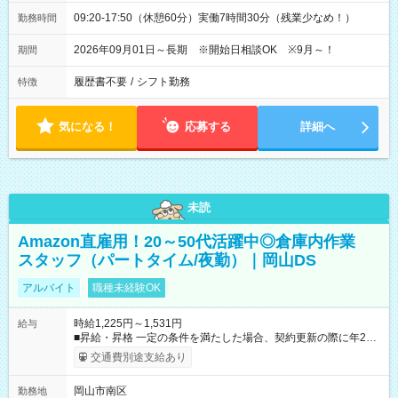
09:20-17:50（休憩60分）実働7時間30分（残業少なめ！）
勤務時間
2026年09月01日～長期 ※開始日相談OK ※9月～！
期間
履歴書不要
/
シフト勤務
特徴
気になる！
応募する
詳細へ
未読
Amazon直雇用！20～50代活躍中◎倉庫内作業
スタッフ（パートタイム/夜勤）｜岡山DS
アルバイト
職種未経験OK
時給1,225円～1,531円
給与
■昇給・昇格 一定の条件を満たした場合、契約更新の際に年2回
まで昇給の機会があります。 ■正社員登用制度あり ※月末締/翌
交通費別途支給あり
月25日支払い ※時間外手当、別途支給 ※深夜割増賃金 (22:00～
翌5:00までは時給が25%UPします) ☆給与前払い制度有！
岡山市南区
勤務地
☆Amazon直雇用で安定して働けます！ 【試用期間】試用期間