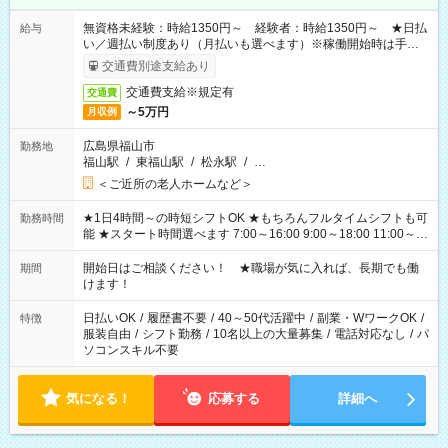
無資格未経験：時給1350円～ 経験者：時給1350円～ ★日払
給与
い／週払い制度あり（月払いも選べます）※稼働開始時は手続き
完了次第のお支払いとなります。
交通費別途支給あり
交通費支給※規定有
交通費
～5万円
月収例
広島県福山市
勤務地
福山駅
/
東福山駅
/
松永駅
/
…
＜ご近所の老人ホームなど＞
★1日4時間～の時短シフトOK ★もちろんフルタイムシフトも可
勤務時間
能 ★スタート時間選べます 7:00～16:00 9:00～18:00 11:00～
20:00 など 残業なし！ ※Wワークの場合、他のお仕事と合わせ
週40時間超の就業はご案内できません ※法令に基づき、週20時
開始日はご相談ください！ ★職場が気に入れば、長期でも働
期間
間以上勤務は社会保険への加入対象となります ※労働者派遣法
けます！
（日雇い派遣の原則禁止）により、短時間・短期間の就業はご
案内が難しい場合があります
日払いOK
/
履歴書不要
/
40～50代活躍中
/
副業・WワークOK
/
特徴
服装自由
/
シフト勤務
/
10名以上の大量募集
/
電話対応なし
/
パ
ソコンスキル不要
気になる！
応募する
詳細へ