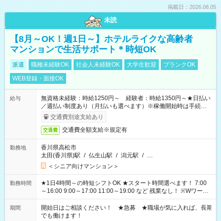
掲載日：2026.08.05
未読
【8月～OK！週1日～】ホテルライクな高齢者
マンションで生活サポート＊時短OK
派遣
職種未経験OK
社会人未経験OK
大学生歓迎
ブランクOK
WEB登録・面接OK
無資格未経験：時給1250円～ 経験者：時給1350円～★日払い
給与
／週払い制度あり（月払いも選べます）※稼働開始時は手続き完
了次第のお支払いとなります。
交通費別途支給あり
交通費全額支給※規定有
交通費
香川県高松市
勤務地
太田(香川県)駅
/
仏生山駅
/
潟元駅
/
…
＜シニア向けマンション＞
★1日4時間～の時短シフトOK ★スタート時間選べます！ 7:00
勤務時間
～16:00 9:00～17:00 11:00～19:00 など 残業なし！ ※Wワーク
の場合、他のお仕事と合わせ週40時間超の就業はご案内できま
せん ※法令に基づき、週20時間以上勤務は社会保険への加入対
開始日はご相談ください！ ★急募 ★職場が気に入れば、長期
期間
象となります ※労働者派遣法（日雇い派遣の原則禁止）によ
でも働けます！