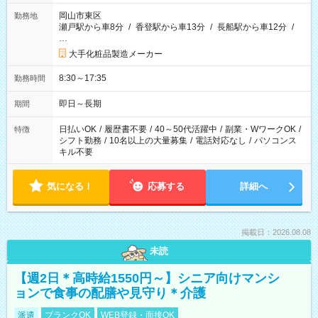
岡山市東区
勤務地
瀬戸駅から車8分
/
香登駅から車13分
/
長船駅から車12分
/
…
大手化粧品製造メーカー
8:30～17:35
勤務時間
即日～長期
期間
日払いOK
/
履歴書不要
/
40～50代活躍中
/
副業・WワークOK
/
特徴
シフト勤務
/
10名以上の大量募集
/
電話対応なし
/
パソコンス
キル不要
気になる！
応募する
詳細へ
掲載日：2026.08.08
未読
【週2日＊高時給1550円～】シニア向けマンシ
ョンで食事の配膳や見守り＊介護
派遣
ブランクOK
WEB登録・面接OK