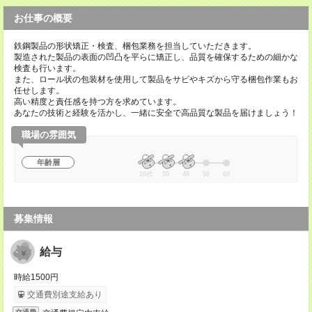
お仕事の概要
鉄鋼製品の形状矯正・検査、梱包業務を担当していただきます。
製造された製品の表面の凹凸を平らに矯正し、品質を確保するための細かな
検査も行います。
また、ロール状の包装材を使用して製品をサビやキズから守る梱包作業もお
任せします。
高い精度と責任感を持つ方を求めています。
あなたの技術と経験を活かし、一緒に安全で高品質な製品を届けましょう！
職場の雰囲気
年齢層
20代
30
40
50
60
募集情報
給与
時給1500円
交通費別途支給あり