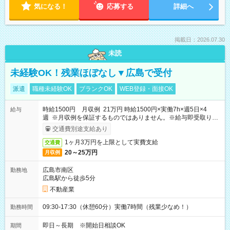
気になる！
応募する
詳細へ
掲載日：2026.07.30
未読
未経験OK！残業ほぼなし▼広島で受付
派遣
職種未経験OK
ブランクOK
WEB登録・面接OK
時給1500円 月収例 21万円 時給1500円×実働7h×週5日×4
給与
週 ※月収例を保証するものではありません。※給与即受取りサ
ービス利用可（利用条件有）
交通費別途支給あり
1ヶ月3万円を上限として実費支給
交通費
20～25万円
月収例
広島市南区
勤務地
広島駅から徒歩5分
不動産業
09:30-17:30（休憩60分）実働7時間（残業少なめ！）
勤務時間
即日～長期 ※開始日相談OK
期間