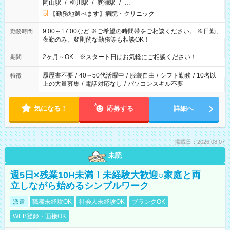
岡山駅
/
柳川駅
/
庭瀬駅
/
…
【勤務地選べます】病院・クリニック
9:00～17:00など ※ご希望の時間帯をご相談ください。 ※日勤、
勤務時間
夜勤のみ、変則的な勤務等も相談OK！
2ヶ月～OK ※スタート日はお気軽にご相談ください！
期間
履歴書不要
/
40～50代活躍中
/
服装自由
/
シフト勤務
/
10名以
特徴
上の大量募集
/
電話対応なし
/
パソコンスキル不要
気になる！
応募する
詳細へ
掲載日：2026.08.07
未読
週5日×残業10H未満！未経験大歓迎○家庭と両
立しながら始めるシンプルワーク
派遣
職種未経験OK
社会人未経験OK
ブランクOK
WEB登録・面接OK