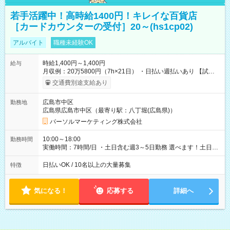
若手活躍中！高時給1400円！キレイな百貨店
［カードカウンターの受付］20～(hs1cp02)
アルバイト
職種未経験OK
時給1,400円～1,400円
給与
月収例：20万5800円（7h×21日） ・日払い週払いあり 【試用
期間】試用期間なし
交通費別途支給あり
広島市中区
勤務地
広島県広島市中区（最寄り駅：八丁堀(広島県)）
パーソルマーケティング株式会社
10:00～18:00
勤務時間
実働時間：7時間/日 ・土日含む週3～5日勤務 選べます！土日も
休みやすい！ ・残業は有りません！
日払いOK / 10名以上の大量募集
特徴
気になる！
応募する
詳細へ