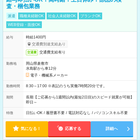
査・梱包業務
派遣
職種未経験OK
社会人未経験OK
ブランクOK
WEB登録・面接OK
時給1400円
給与
交通費別途支給あり
交通費支給有り
交通費
岡山県倉敷市
勤務地
水島駅から車12分
電子・機械系メーカー
8:30～17:00 ※表記のうち実働7時間20分です。
勤務時間
長期【ご応募から1週間以内(最短2日目)のスピード就業が可能】
期間
即日～
日払いOK
/
履歴書不要
/
電話対応なし
/
パソコンスキル不要
特徴
気になる！
応募する
詳細へ