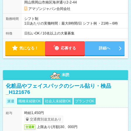
岡山県岡山市南区海岸通り2-2-44
あり 試用期間の長さ：1週間 雇用形態、給与は本採用時と同じ
です。
アマゾンジャパン合同会社
シフト制
勤務時間
1日あたりの実働時間：最大8時間/日 シフト例 ・21時～6時
日払いOK / 10名以上の大量募集
特徴
気になる！
応募する
詳細へ
未読
化粧品やフェイスパックのシール貼り・検品
_H121676
派遣
職種未経験OK
社会人未経験OK
ブランクOK
時給1,450円
給与
交通費別途支給あり
上限あり(月額)30、000円
交通費