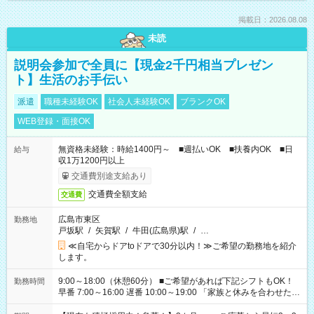
掲載日：2026.08.08
未読
説明会参加で全員に【現金2千円相当プレゼン
ト】生活のお手伝い
派遣
職種未経験OK
社会人未経験OK
ブランクOK
WEB登録・面接OK
無資格未経験：時給1400円～ ■週払いOK ■扶養内OK ■日
給与
収1万1200円以上
交通費別途支給あり
交通費全額支給
交通費
広島市東区
勤務地
戸坂駅
/
矢賀駅
/
牛田(広島県)駅
/
…
≪自宅からドアtoドアで30分以内！≫ご希望の勤務地を紹介
します。
9:00～18:00（休憩60分） ■ご希望があれば下記シフトもOK！
勤務時間
早番 7:00～16:00 遅番 10:00～19:00 「家族と休みを合わせた
い」 「余裕を持って夕飯の準備がしたい」 「できれば残業はし