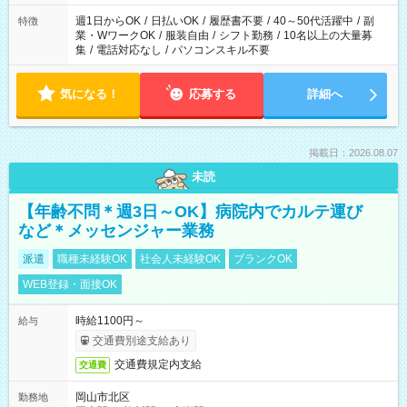
り、短時間・短期間の就業はご案内が難しい場合があります
週1日からOK
/
日払いOK
/
履歴書不要
/
40～50代活躍中
/
副
特徴
業・WワークOK
/
服装自由
/
シフト勤務
/
10名以上の大量募
集
/
電話対応なし
/
パソコンスキル不要
気になる！
応募する
詳細へ
掲載日：2026.08.07
未読
【年齢不問＊週3日～OK】病院内でカルテ運び
など＊メッセンジャー業務
派遣
職種未経験OK
社会人未経験OK
ブランクOK
WEB登録・面接OK
時給1100円～
給与
交通費別途支給あり
交通費規定内支給
交通費
岡山市北区
勤務地