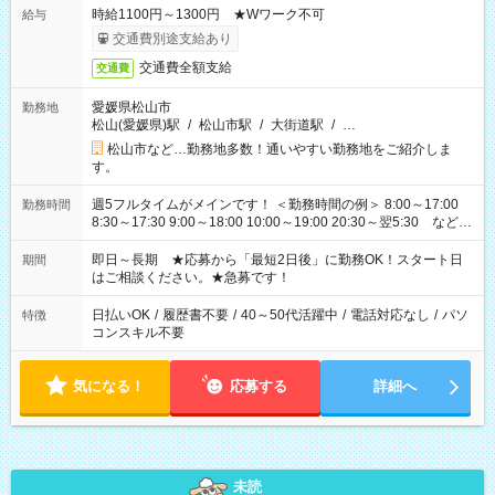
時給1100円～1300円 ★Wワーク不可
給与
交通費別途支給あり
交通費全額支給
交通費
愛媛県松山市
勤務地
松山(愛媛県)駅
/
松山市駅
/
大街道駅
/
…
松山市など…勤務地多数！通いやすい勤務地をご紹介しま
す。
週5フルタイムがメインです！ ＜勤務時間の例＞ 8:00～17:00
勤務時間
8:30～17:30 9:00～18:00 10:00～19:00 20:30～翌5:30 など ★
その他にも勤務時間多数！ 日勤のみ、残業なし、交替制など
ご希望を教えてください！
即日～長期 ★応募から「最短2日後」に勤務OK！スタート日
期間
はご相談ください。★急募です！
日払いOK
/
履歴書不要
/
40～50代活躍中
/
電話対応なし
/
パソ
特徴
コンスキル不要
気になる！
応募する
詳細へ
未読