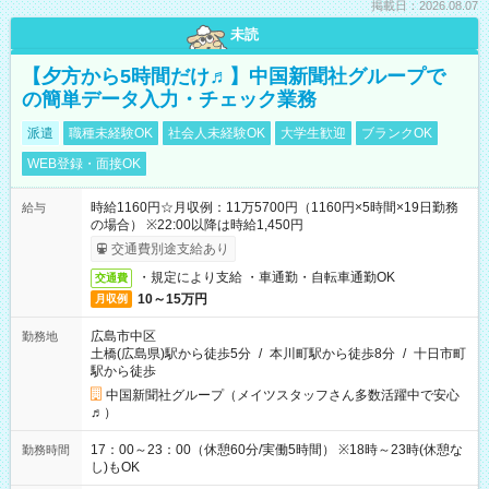
掲載日：2026.08.07
未読
【夕方から5時間だけ♬】中国新聞社グループで
の簡単データ入力・チェック業務
派遣
職種未経験OK
社会人未経験OK
大学生歓迎
ブランクOK
WEB登録・面接OK
時給1160円☆月収例：11万5700円（1160円×5時間×19日勤務
給与
の場合） ※22:00以降は時給1,450円
交通費別途支給あり
・規定により支給 ・車通勤・自転車通勤OK
交通費
10～15万円
月収例
広島市中区
勤務地
土橋(広島県)駅から徒歩5分
/
本川町駅から徒歩8分
/
十日市町
駅から徒歩
中国新聞社グループ（メイツスタッフさん多数活躍中で安心
♬）
17：00～23：00（休憩60分/実働5時間） ※18時～23時(休憩な
勤務時間
し)もOK