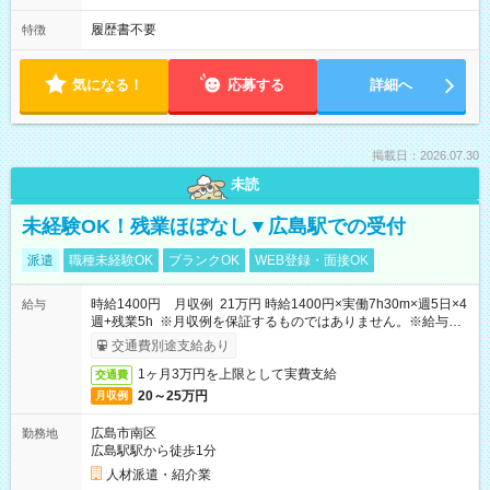
履歴書不要
特徴
気になる！
応募する
詳細へ
掲載日：2026.07.30
未読
未経験OK！残業ほぼなし▼広島駅での受付
派遣
職種未経験OK
ブランクOK
WEB登録・面接OK
時給1400円 月収例 21万円 時給1400円×実働7h30m×週5日×4
給与
週+残業5h ※月収例を保証するものではありません。※給与即
受取りサービス利用可（利用条件有）
交通費別途支給あり
1ヶ月3万円を上限として実費支給
交通費
20～25万円
月収例
広島市南区
勤務地
広島駅駅から徒歩1分
人材派遣・紹介業