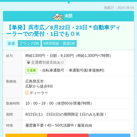
掲載日：2026.08.04
未読
【単発】呉市広／8月22日・23日＊自動車ディ
ーラーでの受付・1日でもＯＫ
派遣
ブランクOK
WEB登録・面接OK
時給1300円 ・日額：9,100円（時給1,300円×7時間）
給与
交通費別途支給あり
・自転車通勤可 ・車通勤可(駐車場無料)
交通費
広島県呉市
勤務地
広駅から徒歩9分
ディーラー
10：00～18：00（休憩60分/実働7時間）
勤務時間
8/22日(土)、23日(日)の期間限定 1日のみも歓迎！
期間
履歴書不要
/
40～50代活躍中
/
服装自由
特徴