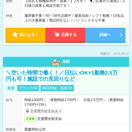
たくない」 など、ご希望を教えてくださいね。 ※Wワーク希望
【現在も積極採用中！急募！】2カ月～ ■ご応募から最短2～3
期間
の方へ 今ご覧のお仕事で希望する勤務時間と、もう1つのお仕事
日後の就業も相談可能です！
の勤務時間。 合計で週40時間を超える場合は応募できません。
履歴書不要
/
40～50代活躍中
/
服装自由
/
シフト勤務
/
10名以
特徴
上の大量募集
/
電話対応なし
/
パソコンスキル不要
気になる！
応募する
詳細へ
掲載日：2026.08.07
未読
＼空いた時間で働く！／日払いOK×1勤務2.5万
円も可！施設での見回りなど
派遣
ブランクOK
WEB登録・面接OK
時給1400円～ 夜勤時給1700円～ 日収2.5万円～（夜勤時給
給与
1700円×15h）
交通費別途支給あり
交通費全額支給
交通費
愛媛県松山市
勤務地