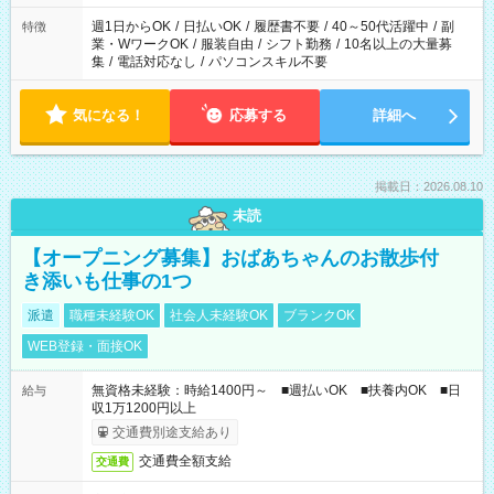
り、短時間・短期間の就業はご案内が難しい場合があります
週1日からOK
/
日払いOK
/
履歴書不要
/
40～50代活躍中
/
副
特徴
業・WワークOK
/
服装自由
/
シフト勤務
/
10名以上の大量募
集
/
電話対応なし
/
パソコンスキル不要
気になる！
応募する
詳細へ
掲載日：2026.08.10
未読
【オープニング募集】おばあちゃんのお散歩付
き添いも仕事の1つ
派遣
職種未経験OK
社会人未経験OK
ブランクOK
WEB登録・面接OK
無資格未経験：時給1400円～ ■週払いOK ■扶養内OK ■日
給与
収1万1200円以上
交通費別途支給あり
交通費全額支給
交通費