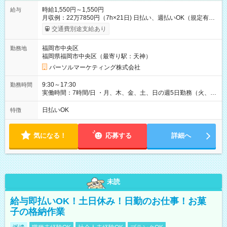
時給1,550円～1,550円
給与
月収例：22万7850円（7h×21日) 日払い、週払いOK（規定有
り） 【試用期間】試用期間なし
交通費別途支給あり
福岡市中央区
勤務地
福岡県福岡市中央区（最寄り駅：天神）
パーソルマーケティング株式会社
9:30～17:30
勤務時間
実働時間：7時間/日 ・月、木、金、土、日の週5日勤務（火、水
は固定休です／GW、お盆、年末年始等、長期休暇有り！） ・
ワンシフト！ ・残業ほぼナシ（0～5h/月）
日払いOK
特徴
気になる！
応募する
詳細へ
未読
給与即払いOK！土日休み！日勤のお仕事！お菓
子の格納作業