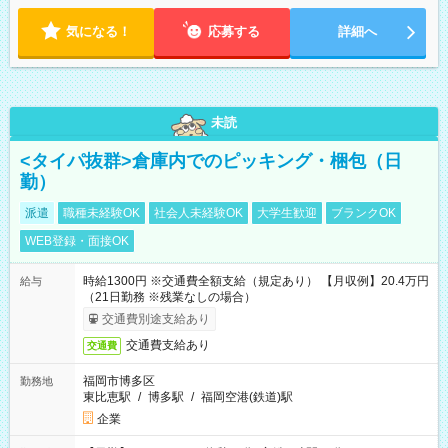
気になる！
応募する
詳細へ
未読
<タイパ抜群>倉庫内でのピッキング・梱包（日
勤）
派遣
職種未経験OK
社会人未経験OK
大学生歓迎
ブランクOK
WEB登録・面接OK
時給1300円 ※交通費全額支給（規定あり） 【月収例】20.4万円
給与
（21日勤務 ※残業なしの場合）
交通費別途支給あり
交通費支給あり
交通費
福岡市博多区
勤務地
東比恵駅
/
博多駅
/
福岡空港(鉄道)駅
企業