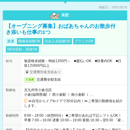
掲載日：2026.08.05
未読
【オープニング募集】おばあちゃんのお散歩付
き添いも仕事の1つ
派遣
職種未経験OK
社会人未経験OK
ブランクOK
WEB登録・面接OK
無資格未経験：時給1350円～ ■週払いOK ■扶養内OK ■日
給与
収1万800円以上
交通費別途支給あり
交通費全額支給
交通費
北九州市小倉北区
勤務地
小倉(福岡県)駅
/
西小倉駅
/
南小倉駅
/
…
≪自宅からドアtoドアで30分以内！≫ご希望の勤務地を紹介
します。
9:00～18:00（休憩60分） ■ご希望があれば下記シフトもOK！
勤務時間
早番 7:00～16:00 遅番 10:00～19:00 夜勤 16:30～翌9:30 「家族
と休みを合わせたい」 「余裕を持って夕飯の準備がしたい」
「できれば残業はしたくない」 など、ご希望を教えてください