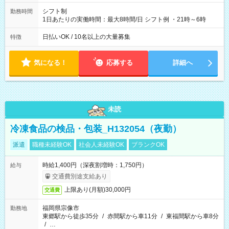
シフト制
勤務時間
1日あたりの実働時間：最大8時間/日 シフト例 ・21時～6時
日払いOK / 10名以上の大量募集
特徴
気になる！
応募する
詳細へ
未読
冷凍食品の検品・包装_H132054（夜勤）
派遣
職種未経験OK
社会人未経験OK
ブランクOK
時給1,400円（深夜割増時：1,750円）
給与
交通費別途支給あり
上限あり(月額)30,000円
交通費
福岡県宗像市
勤務地
東郷駅から徒歩35分
/
赤間駅から車11分
/
東福間駅から車8分
/
…