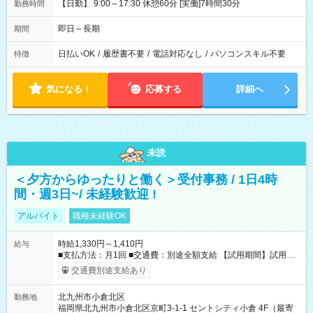
【日勤】 9:00～17:30 休憩60分 [実働]7時間30分
勤務時間
即日～長期
期間
日払いOK
/
履歴書不要
/
電話対応なし
/
パソコンスキル不要
特徴
気になる！
応募する
詳細へ
未読
＜夕方からゆったりと働く＞受付事務 / 1日4時
間・週3日~/ 未経験歓迎 !
アルバイト
職種未経験OK
時給1,330円～1,410円
給与
■支払方法：月1回 ■交通費：別途全額支給 【試用期間】試用期
間あり 試用期間の長さ：6ヶ月 雇用形態、給与は本採用時と同
交通費別途支給あり
じです。
北九州市小倉北区
勤務地
福岡県北九州市小倉北区京町3-1-1 セントシティ小倉 4F（最寄