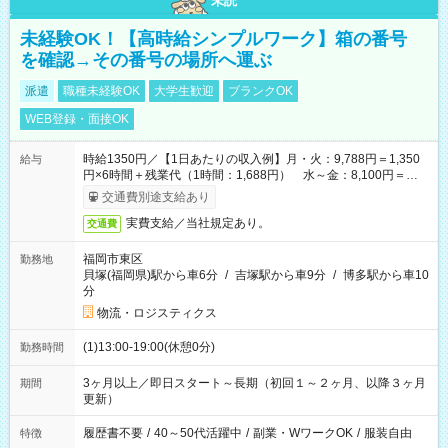
未読
未経験OK！【高時給シンプルワーク】箱の番号
を確認→その番号の場所へ運ぶ
派遣
職種未経験OK
大学生歓迎
ブランクOK
WEB登録・面接OK
時給1350円／【1日あたりの収入例】月・火：9,788円＝1,350
給与
円×6時間＋残業代（1時間：1,688円） 水～金：8,100円＝
1,350円×6時間
交通費別途支給あり
実費支給／当社規定あり。
交通費
福岡市東区
勤務地
貝塚(福岡県)駅から車6分
/
吉塚駅から車9分
/
博多駅から車10
分
物流・ロジスティクス
(1)13:00-19:00(休憩0分)
勤務時間
3ヶ月以上／即日スタート～長期（初回１～２ヶ月、以降３ヶ月
期間
更新）
履歴書不要
/
40～50代活躍中
/
副業・WワークOK
/
服装自由
特徴