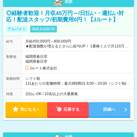
未読
◎経験者歓迎！月収45万円～/日払い・週払い対
応！配送スタッフ/初期費用0円！【Jルート】
アルバイト
職種未経験OK
月給450,000円～800,000円
給与
★配達個数が増えるとさらに給与UP！ 1番稼ぐ人で月120万ほ
ど！ ・主要都市エリア 月収55万円／週5日稼働 月収65万~112
万円／週6日稼働 ・地方郊外エリア 月収40万円／週5日稼働 月
福岡県春日市
勤務地
収40万円~50万円／週6日稼働 ＜モデルイメージ＞ ■月収50万
福岡県春日市
円 (27歳男性/江東区在住)※元建築関係 1日150個配達×25日勤務
Jルート株式会社
(日休み) ■月収80万円(43歳男性/墨田区在住)※元営業 1日200個
配達×25日勤務(月休み) 【試用期間】試用期間なし
シフト制
勤務時間
1日あたりの実働時間：最大8時間/日 8:00～20:00（シフト制/実
働8時間） ※週5日勤務（場所次第では週4も有り） ※配達状況
によって時間外での勤務可能性有り ※案件により多少の前後あ
日払いOK / 10名以上の大量募集
特徴
り ※配達が完了次第、帰社OKです
気になる！
応募する
詳細へ