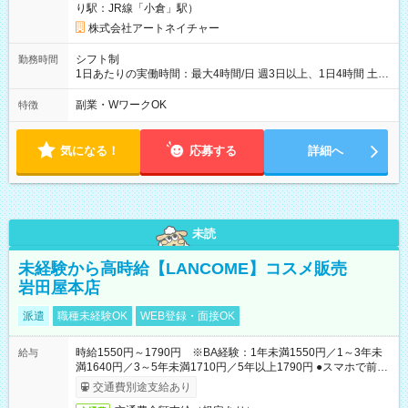
り駅：JR線「小倉」駅）
株式会社アートネイチャー
シフト制
勤務時間
1日あたりの実働時間：最大4時間/日 週3日以上、1日4時間 土曜
や日曜のお休みも応相談 16:05～20:05 「昼間のレジの仕事とW
ワークで働きたい」 「夕食後の空いている時間を有効活用した
副業・WワークOK
特徴
い」など シフトや休み希望など随時ご相談下さい♪
気になる！
応募する
詳細へ
未読
未経験から高時給【LANCOME】コスメ販売
岩田屋本店
派遣
職種未経験OK
WEB登録・面接OK
時給1550円～1790円 ※BA経験：1年未満1550円／1～3年未
給与
満1640円／3～5年未満1710円／5年以上1790円 ●スマホで前払
いOK（※上限、条件あり）
交通費別途支給あり