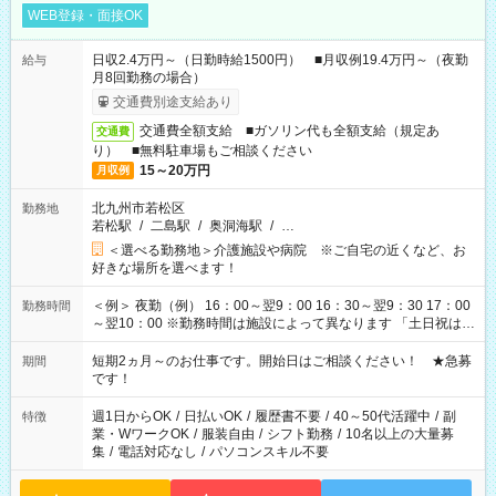
WEB登録・面接OK
日収2.4万円～（日勤時給1500円） ■月収例19.4万円～（夜勤
給与
月8回勤務の場合）
交通費別途支給あり
交通費全額支給 ■ガソリン代も全額支給（規定あ
交通費
り） ■無料駐車場もご相談ください
15～20万円
月収例
北九州市若松区
勤務地
若松駅
/
二島駅
/
奥洞海駅
/
…
＜選べる勤務地＞介護施設や病院 ※ご自宅の近くなど、お
好きな場所を選べます！
＜例＞ 夜勤（例） 16：00～翌9：00 16：30～翌9：30 17：00
勤務時間
～翌10：00 ※勤務時間は施設によって異なります 「土日祝は休
みたい」 「しっかり稼ぎたい」 「もう少し遅い時間から始めた
い」など ご希望にあったお仕事をご案内いたします。 ※未経験
短期2ヵ月～のお仕事です。開始日はご相談ください！ ★急募
期間
の方の場合は1～2ヶ月間は日中での仕事を経験いただき、 お
です！
仕事に慣れてからの夜勤になります。 ★家庭の都合でお休みが
必要な場合も遠慮なくご相談ください。
週1日からOK
/
日払いOK
/
履歴書不要
/
40～50代活躍中
/
副
特徴
業・WワークOK
/
服装自由
/
シフト勤務
/
10名以上の大量募
集
/
電話対応なし
/
パソコンスキル不要