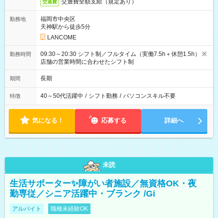
交通費全額支給（規定あり）
交通費
福岡市中央区
勤務地
天神駅から徒歩5分
LANCOME
09:30～20:30 シフト制／フルタイム（実働7.5h＋休憩1.5h） ※
勤務時間
店舗の営業時間に合わせたシフト制
長期
期間
40～50代活躍中
/
シフト勤務
/
パソコンスキル不要
特徴
気になる！
応募する
詳細へ
未読
生活サポーター✨障がい者施設／無資格OK・夜
勤専従／シニア活躍中・ブランク /Gi
アルバイト
職種未経験OK