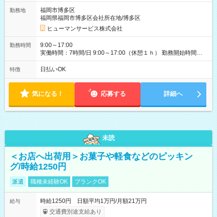
て若干の調整により働くことが出来る場合（子育て等の要件な
福岡市博多区
勤務地
ど）は、ご希望状況をヒヤリングして調整できることがありま
福岡県福岡市博多区会社所在地/博多区
す。応募時に、ご相談頂きます様お願いします。 ※公共交通機
関、駐車場あり。（粕屋郡） 【試用期間】試用期間なし
ヒューマンサービス株式会社
9:00～17:00
勤務時間
実働時間：7時間/日 9:00～17:00（休憩１ｈ） 勤務開始時間等
の調整も受けたまります。 （例：10時から17時 など） お気軽
にご相談・お問い合わせをメールで返信してください。
日払いOK
特徴
気になる！
応募する
詳細へ
未読
＜お店へ出荷用＞お菓子や軽食などのピッキン
グ/時給1250円
派遣
職種未経験OK
ブランクOK
時給1250円 日額平均1万円/月額21万円
給与
交通費別途支給あり