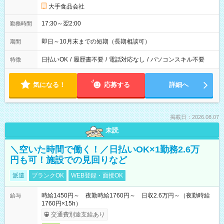
大手食品会社
17:30～翌2:00
勤務時間
即日～10月末までの短期（長期相談可）
期間
日払いOK
/
履歴書不要
/
電話対応なし
/
パソコンスキル不要
特徴
気になる！
応募する
詳細へ
掲載日：2026.08.07
未読
＼空いた時間で働く！／日払いOK×1勤務2.6万
円も可！施設での見回りなど
派遣
ブランクOK
WEB登録・面接OK
時給1450円～ 夜勤時給1760円～ 日収2.6万円～（夜勤時給
給与
1760円×15h）
交通費別途支給あり