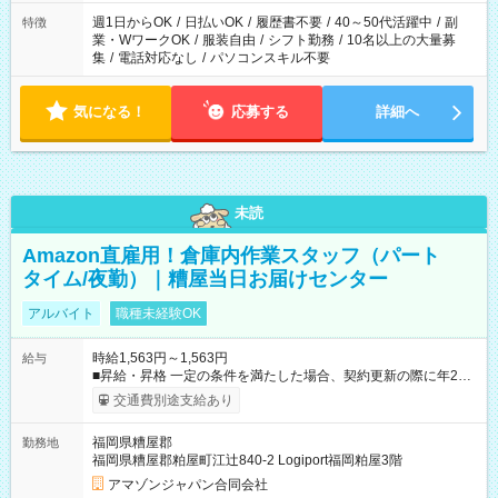
週1日からOK
/
日払いOK
/
履歴書不要
/
40～50代活躍中
/
副
特徴
業・WワークOK
/
服装自由
/
シフト勤務
/
10名以上の大量募
集
/
電話対応なし
/
パソコンスキル不要
気になる！
応募する
詳細へ
未読
Amazon直雇用！倉庫内作業スタッフ（パート
タイム/夜勤）｜糟屋当日お届けセンター
アルバイト
職種未経験OK
時給1,563円～1,563円
給与
■昇給・昇格 一定の条件を満たした場合、契約更新の際に年2回
まで昇給の機会があります。 ■正社員登用制度あり ※月末締/翌
交通費別途支給あり
月25日支払い ※時間外手当、別途支給 ※深夜割増賃金 (22:00～
翌5:00までは時給が25%UPします) ☆給与前払い制度有！
福岡県糟屋郡
勤務地
☆Amazon直雇用で安定して働けます！ 【試用期間】試用期間
福岡県糟屋郡粕屋町江辻840-2 Logiport福岡粕屋3階
あり 試用期間の長さ：1週間 雇用形態、給与は本採用時と同じ
です。
アマゾンジャパン合同会社