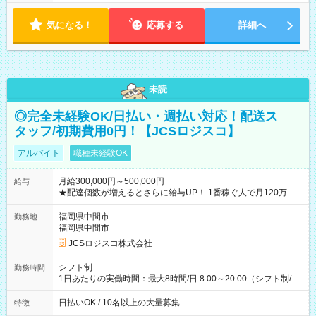
気になる！
応募する
詳細へ
未読
◎完全未経験OK/日払い・週払い対応！配送ス
タッフ/初期費用0円！【JCSロジスコ】
アルバイト
職種未経験OK
月給300,000円～500,000円
給与
★配達個数が増えるとさらに給与UP！ 1番稼ぐ人で月120万ほ
ど！ ・主要都市エリア 月収55万円／週5日稼働 月収65万~112
万円／週6日稼働 ・地方郊外エリア 月収40万円／週5日稼働 月
福岡県中間市
勤務地
収40万円~50万円／週6日稼働 ＜モデルイメージ＞ ■月収50万
福岡県中間市
円 (27歳男性/江東区在住)※元建築関係 1日150個配達×25日勤務
JCSロジスコ株式会社
(日休み) ■月収80万円(43歳男性/墨田区在住)※元営業 1日200個
配達×25日勤務(月休み) 【試用期間】試用期間なし
シフト制
勤務時間
1日あたりの実働時間：最大8時間/日 8:00～20:00（シフト制/実
働8時間） ※週5日勤務（場所次第では週4も有り） ※配達状況
によって時間外での勤務可能性有り ※案件により多少の前後あ
日払いOK / 10名以上の大量募集
特徴
り ※配達が完了次第、帰社OKです