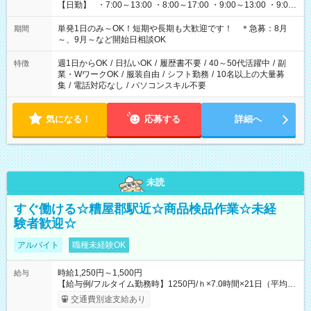
【日勤】 ・7:00～13:00 ・8:00～17:00 ・9:00～13:00 ・9:00
～18:00 ・10:00～19:00 ・13:00～18:00 ・15:00～20:00 ・
16:00～19:00 【夜勤】 ・17:00～21:00 ・18:00～23:00 ・
単発1日のみ～OK！短期や長期も大歓迎です！ ＊急募：8月
期間
21:00～翌6:00 ・23:00～翌8:00 など（他時間多数あり！）
～、9月～など開始日相談OK
週1日からOK
/
日払いOK
/
履歴書不要
/
40～50代活躍中
/
副
特徴
業・WワークOK
/
服装自由
/
シフト勤務
/
10名以上の大量募
集
/
電話対応なし
/
パソコンスキル不要
気になる！
応募する
詳細へ
未読
すぐ働ける☆糟屋郡駅近☆商品検品作業☆未経
験者歓迎☆
アルバイト
職種未経験OK
時給1,250円～1,500円
給与
【給与例/フルタイム勤務時】1250円/ｈ×7.0時間×21日（平均
値）=183,750円 別途交通費支給（会社規定有）、残業/休日手当
交通費別途支給あり
支給、 フルタイムの募集になりますが、働く日数や時間につい