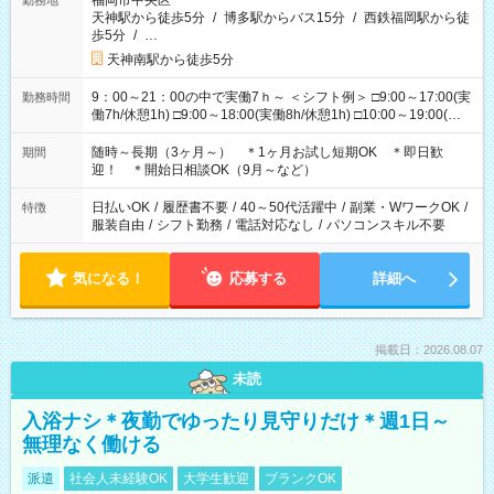
福岡市中央区
勤務地
天神駅から徒歩5分
/
博多駅からバス15分
/
西鉄福岡駅から徒
歩5分
/
…
天神南駅から徒歩5分
9：00～21：00の中で実働7ｈ～ ＜シフト例＞ □9:00～17:00(実
勤務時間
働7h/休憩1h) □9:00～18:00(実働8h/休憩1h) □10:00～19:00(実
働8h/休憩1h) □11:00～20:00(実働8h/休憩1h) □12:00～20:00(実
働7h/休憩1h) □12:00～21:00(実働7h/休憩1h) ＊固定OK ＊選べ
随時～長期（3ヶ月～） ＊1ヶ月お試し短期OK ＊即日歓
期間
る時間帯！
迎！ ＊開始日相談OK（9月～など）
日払いOK
/
履歴書不要
/
40～50代活躍中
/
副業・WワークOK
/
特徴
服装自由
/
シフト勤務
/
電話対応なし
/
パソコンスキル不要
気になる！
応募する
詳細へ
掲載日：2026.08.07
未読
入浴ナシ＊夜勤でゆったり見守りだけ＊週1日～
無理なく働ける
派遣
社会人未経験OK
大学生歓迎
ブランクOK