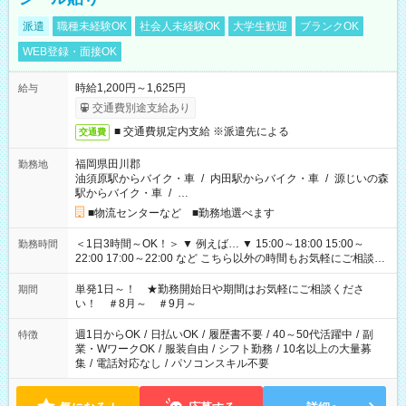
派遣
職種未経験OK
社会人未経験OK
大学生歓迎
ブランクOK
WEB登録・面接OK
時給1,200円～1,625円
給与
交通費別途支給あり
■ 交通費規定内支給 ※派遣先による
交通費
福岡県田川郡
勤務地
油須原駅からバイク・車
/
内田駅からバイク・車
/
源じいの森
駅からバイク・車
/
…
■物流センターなど ■勤務地選べます
＜1日3時間～OK！＞ ▼ 例えば… ▼ 15:00～18:00 15:00～
勤務時間
22:00 17:00～22:00 など こちら以外の時間もお気軽にご相談く
ださい！
単発1日～！ ★勤務開始日や期間はお気軽にご相談くださ
期間
い！ ＃8月～ ＃9月～
週1日からOK
/
日払いOK
/
履歴書不要
/
40～50代活躍中
/
副
特徴
業・WワークOK
/
服装自由
/
シフト勤務
/
10名以上の大量募
集
/
電話対応なし
/
パソコンスキル不要