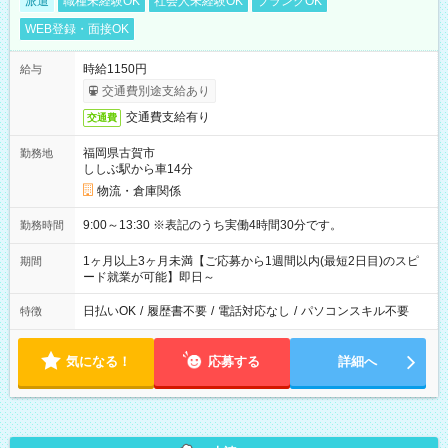
派遣
職種未経験OK
社会人未経験OK
ブランクOK
WEB登録・面接OK
時給1150円
給与
交通費別途支給あり
交通費支給有り
交通費
福岡県古賀市
勤務地
ししぶ駅から車14分
物流・倉庫関係
9:00～13:30 ※表記のうち実働4時間30分です。
勤務時間
1ヶ月以上3ヶ月未満【ご応募から1週間以内(最短2日目)のスピ
期間
ード就業が可能】即日～
日払いOK
/
履歴書不要
/
電話対応なし
/
パソコンスキル不要
特徴
気になる！
応募する
詳細へ