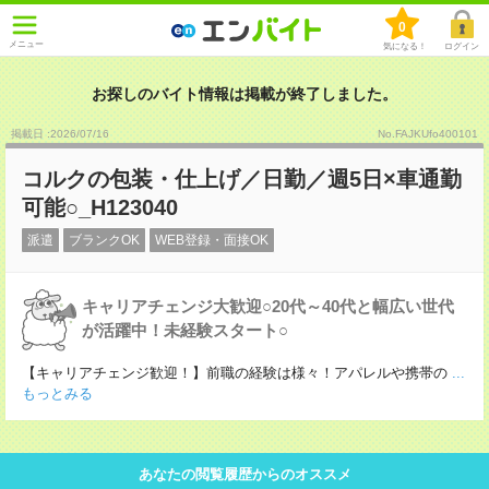
0
メニュー
気になる！
ログイン
お探しのバイト情報は掲載が終了しました。
掲載日 :2026
/
07
/
16
No.FAJKUfo400101
コルクの包装・仕上げ／日勤／週5日×車通勤
可能○_H123040
派遣
ブランクOK
WEB登録・面接OK
キャリアチェンジ大歓迎○20代～40代と幅広い世代
が活躍中！未経験スタート○
【キャリアチェンジ歓迎！】前職の経験は様々！アパレルや携帯の
...
もっとみる
あなたの閲覧履歴からのオススメ