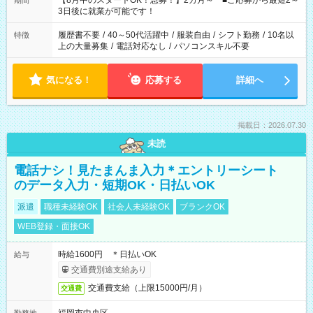
【8月中のスタートOK！急募！】2カ月～ ■ご応募から最短2～
期間
ね。 ※Wワーク希望の方へ 今ご覧のお仕事で希望する勤務時間
3日後に就業が可能です！
と、もう1つのお仕事の勤務時間。 合計で週40時間を超える場
合は応募できません。
履歴書不要
/
40～50代活躍中
/
服装自由
/
シフト勤務
/
10名以
特徴
上の大量募集
/
電話対応なし
/
パソコンスキル不要
気になる！
応募する
詳細へ
掲載日：2026.07.30
未読
電話ナシ！見たまんま入力＊エントリーシート
のデータ入力・短期OK・日払いOK
派遣
職種未経験OK
社会人未経験OK
ブランクOK
WEB登録・面接OK
時給1600円 ＊日払いOK
給与
交通費別途支給あり
交通費支給（上限15000円/月）
交通費