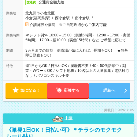
交通費全額支給
交通費
北九州市小倉北区
勤務地
小倉(福岡県)駅
/
西小倉駅
/
南小倉駅
/
…
介護施設や病院 ※ご自宅近辺からご案内可能
≪シフト例≫ 10:00～15:00（実働5時間） 12:00～17:00（実働
勤務時間
5時間） 17:00～翌10:00（実働15時間）など ご希望に応じて、
働く時間は調整できます！ お気軽に担当へ相談ください！
3ヵ月までの短期 ※職場が気に入れば、長期もOK！ ★急募！
期間
即日勤務もOK！
週1日からOK
/
日払いOK
/
履歴書不要
/
40～50代活躍中
/
副
特徴
業・WワークOK
/
シフト勤務
/
10名以上の大量募集
/
電話対応
なし
/
パソコンスキル不要
気になる！
応募する
詳細へ
掲載日：2026.08.05
未読
《単発1日OK！日払い可》＊チラシのモクモク
シール貼り