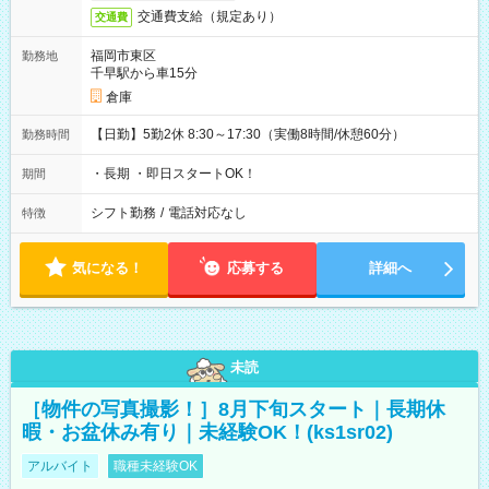
交通費支給（規定あり）
交通費
福岡市東区
勤務地
千早駅から車15分
倉庫
【日勤】5勤2休 8:30～17:30（実働8時間/休憩60分）
勤務時間
・長期 ・即日スタートOK！
期間
シフト勤務
/
電話対応なし
特徴
気になる！
応募する
詳細へ
未読
［物件の写真撮影！］8月下旬スタート｜長期休
暇・お盆休み有り｜未経験OK！(ks1sr02)
アルバイト
職種未経験OK