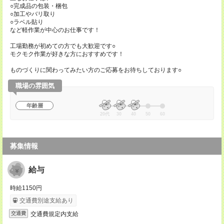
○完成品の包装・梱包
○加工やバリ取り
○ラベル貼り
など軽作業が中心のお仕事です！
工場勤務が初めての方でも大歓迎です○
モクモク作業が好きな方におすすめです！
ものづくりに関わってみたい方のご応募をお待ちしております○
職場の雰囲気
年齢層
20代
30
40
50
60
募集情報
給与
時給1150円
交通費別途支給あり
交通費規定内支給
交通費