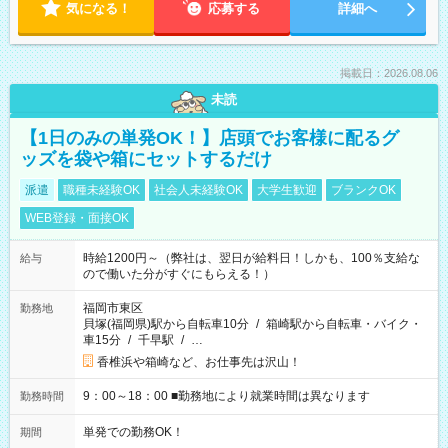
気になる！
応募する
詳細へ
掲載日：2026.08.06
未読
【1日のみの単発OK！】店頭でお客様に配るグ
ッズを袋や箱にセットするだけ
派遣
職種未経験OK
社会人未経験OK
大学生歓迎
ブランクOK
WEB登録・面接OK
時給1200円～（弊社は、翌日が給料日！しかも、100％支給な
給与
ので働いた分がすぐにもらえる！）
福岡市東区
勤務地
貝塚(福岡県)駅から自転車10分
/
箱崎駅から自転車・バイク・
車15分
/
千早駅
/
…
香椎浜や箱崎など、お仕事先は沢山！
9：00～18：00 ■勤務地により就業時間は異なります
勤務時間
単発での勤務OK！
期間