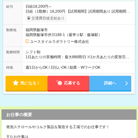
日給18,200円～
給与
日給（1勤務）18,200円 【試用期間】試用期間あり 試用期間の
長さ：3ヶ月 雇用形態、給与は本採用時と同じです。
交通費別途支給あり
福岡県飯塚市
勤務地
福岡県飯塚市伊川188-1（最寄り駅：飯塚駅）
ユースタイルラボラトリー株式会社
シフト制
勤務時間
1日あたりの実働時間：最大8時間/日 ※1か月あたりの変形労働
制（週平均40時間以内） 夜勤：17:00-翌09:00（休憩2時間）
週1日からOK / 日払いOK / 副業・WワークOK
特徴
気になる！
応募する
詳細へ
お仕事の概要
発泡スチロールやコルク製品を製造する工場でのお仕事です！
主なお仕事は、