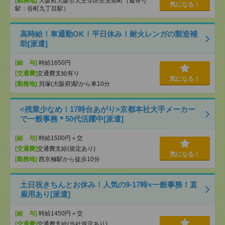
[勤務地]
大阪府大阪市天王寺区生玉前町（最寄り
気になる！
駅：谷町九丁目駅）
高時給！車通勤OK！平日休み！耐火レンガの製造補
助[派遣]
[給 与]
時給1650円
[交通費]
交通費支給有り
気になる！
[勤務地]
貝塚(大阪府)駅から車10分
<残業少なめ！17時台あがり>京都本社大手メーカー
で一般事務＊50代活躍中[派遣]
[給 与]
時給1500円＋交
[交通費]
交通費支給(規定あり)
気になる！
[勤務地]
西京極駅から徒歩10分
土日祝きちんとお休み！人気の9‐17時×一般事務！直
雇用あり[派遣]
[給 与]
時給1450円＋交
[交通費]
交通費支給(当社規定あり)