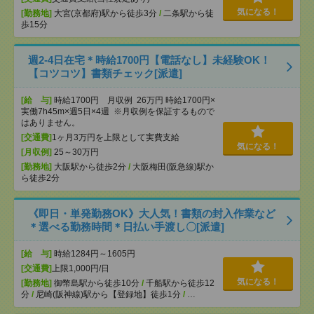
気になる！
[勤務地]
大宮(京都府)駅から徒歩3分
/
二条駅から徒
歩15分
週2-4日在宅＊時給1700円【電話なし】未経験OK！
【コツコツ】書類チェック[派遣]
[給 与]
時給1700円 月収例 26万円 時給1700円×
実働7h45m×週5日×4週 ※月収例を保証するもので
はありません。
[交通費]
1ヶ月3万円を上限として実費支給
気になる！
[月収例]
25～30万円
[勤務地]
大阪駅から徒歩2分
/
大阪梅田(阪急線)駅か
ら徒歩2分
《即日・単発勤務OK》大人気！書類の封入作業など
＊選べる勤務時間＊日払い手渡し〇[派遣]
[給 与]
時給1284円～1605円
[交通費]
上限1,000円/日
気になる！
[勤務地]
御幣島駅から徒歩10分
/
千船駅から徒歩12
分
/
尼崎(阪神線)駅から【登録地】徒歩1分
/
…