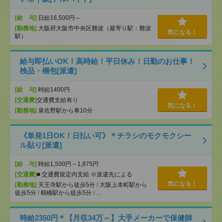
[給 与]
日給16,500円～
[勤務地]
大阪府大阪市中央区難波（最寄り駅：難波
気になる！
駅）
給与即払いOK！高時給！平日休み！日勤のお仕事！
検品・梱包[派遣]
[給 与]
時給1400円
[交通費]
交通費支給有り
気になる！
[勤務地]
泉佐野駅から車10分
《単発1日OK！日払い可》＊チラシのモクモクシー
ル貼り[派遣]
[給 与]
時給1,500円～1,875円
[交通費]
■ 交通費規定内支給 ※派遣先による
気になる！
[勤務地]
天王寺駅から徒歩5分
/
大阪上本町駅から
徒歩5分
/
鶴橋駅から徒歩5分
/
…
時給2350円＊【月収34万～】大手メーカーで保健師