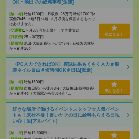
OK＊池田での総務事務[派遣]
[給 与]
時給1700円 月収例 26万円 時給1700円×
実働7h45m×週5日×4週 ※月収例を保証するもので
はありません。
[交通費]
1ヶ月3万円を上限として実費支給
気になる！
[月収例]
25～30万円
[勤務地]
池田(大阪府)駅からバス7分
/
石橋阪大前駅
から徒歩20分
〈PC入力できればOK〉模試結果もくもく入力＃服
装ネイル自由＃短時間OK＃日払[派遣]
[給 与]
時給1600円
[勤務地]
西梅田駅から徒歩3分
/
大阪梅田(阪神線)駅
気になる！
から徒歩4分
/
大阪駅から徒歩4分
/
…
好きな場所で働けるイベントスタッフ☆人気イベン
トも！来社不要！働いたその日に給料もらえる日払
い◎｜阪[アルバイト]
[給 与]
日給16,500円～