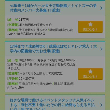
≪単発＊1日から～≫天王寺動物園／ナイトズーの受
付案内メンバー大募集！[派遣]
[給 与]
1177円
[交通費]
1日450円迄の実費を支給
気になる！
[勤務地]
天王寺駅から徒歩5分
/
動物園前駅から徒
歩5分
/
新今宮駅から徒歩5分
17時まで＊未経験OK！残業ほぼなし▼レア求人！大
学内の図書館でのお仕事[派遣]
[給 与]
時給1400円 月収例 19万円 時給1400円×
実働7h×週5日×4週 ※月収例を保証するものではあ
りません。
[交通費]
1ヶ月3万円を上限として実費支給
気になる！
[月収例]
15～20万円
[勤務地]
甲南山手駅から徒歩10分
/
岡本(兵庫県)駅
からバス5分
好きな場所で働けるイベントスタッフ☆人気イベン
トも！来社不要！働いたその日に給料もらえる日払
い◎｜阪[アルバイト]