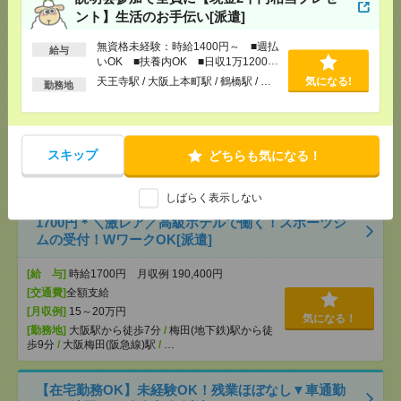
[勤務地]
天王寺駅
/
大阪上本町駅
/
鶴橋駅
/
…
ント】生活のお手伝い[派遣]
無資格未経験：時給1400円～ ■週払
給与
1700円＊【事務未経験OK！】Wワーク可！高級ホテ
いOK ■扶養内OK ■日収1万1200円
ルのスポーツジム受付[派遣]
以上
天王寺駅 / 大阪上本町駅 / 鶴橋駅 / …
気になる!
勤務地
[給 与]
時給1700円 月収例 190,400円
[交通費]
全額支給
[月収例]
15～20万円
気になる！
スキップ
どちらも気になる！
[勤務地]
大阪駅から徒歩7分
/
梅田(地下鉄)駅から徒
歩9分
/
大阪梅田(阪急線)駅
/
…
しばらく表示しない
1700円＊＼激レア／高級ホテルで働く！スポーツジ
ムの受付！WワークOK[派遣]
[給 与]
時給1700円 月収例 190,400円
[交通費]
全額支給
[月収例]
15～20万円
気になる！
[勤務地]
大阪駅から徒歩7分
/
梅田(地下鉄)駅から徒
歩9分
/
大阪梅田(阪急線)駅
/
…
【在宅勤務OK】未経験OK！残業ほぼなし▼車通勤