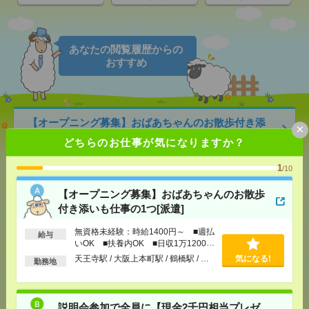
あなたの閲覧履歴からの
おすすめ
【オープニング募集】おばあちゃんのお散歩付き添
×
いも仕事の1つ[派遣]
どちらのお仕事が気になりますか？
[給 与]
無資格未経験：時給1400円～ ■週払い
1
/10
OK ■扶養内OK ■日収1万1200円以上
[交通費]
交通費全額支給
気になる！
【オープニング募集】おばあちゃんのお散歩
[勤務地]
天王寺駅
/
大阪上本町駅
/
鶴橋駅
/
…
付き添いも仕事の1つ[派遣]
無資格未経験：時給1400円～ ■週払
給与
説明会参加で全員に【現金2千円相当プレゼント】生
いOK ■扶養内OK ■日収1万1200円
活のお手伝い[派遣]
以上
天王寺駅 / 大阪上本町駅 / 鶴橋駅 / …
気になる!
勤務地
[給 与]
無資格未経験：時給1400円～ ■週払い
OK ■扶養内OK ■日収1万1200円以上
[交通費]
交通費全額支給
気になる！
説明会参加で全員に【現金2千円相当プレゼ