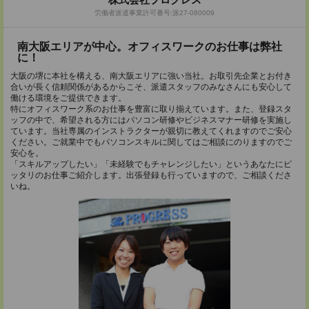
労働者派遣事業許可番号:派27-080009
南大阪エリアが中心。オフィスワークのお仕事は弊社
に！
大阪の堺に本社を構える、南大阪エリアに強い当社。お取引先企業とお付き
合いが長く信頼関係があるからこそ、派遣スタッフのみなさんにも安心して
働ける環境をご提供できます。
特にオフィスワーク系のお仕事を豊富に取り揃えています。また、登録スタ
ッフの中で、希望される方にはパソコン研修やビジネスマナー研修を実施し
ています。当社専属のインストラクターが親切に教えてくれますのでご安心
ください。ご就業中でもパソコンスキルに関してはご相談にのりますのでご
安心を。
「スキルアップしたい」「未経験でもチャレンジしたい」というあなたにピ
ッタリのお仕事ご紹介します。出張登録も行っていますので、ご相談くださ
いね。