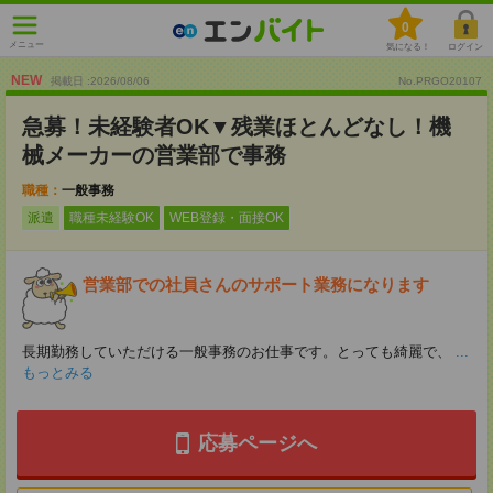
0
メニュー
気になる！
ログイン
NEW
掲載日 :2026
/
08
/
06
No.PRGO20107
急募！未経験者OK▼残業ほとんどなし！機
械メーカーの営業部で事務
職種：
一般事務
派遣
職種未経験OK
WEB登録・面接OK
営業部での社員さんのサポート業務になります
長期勤務していただける一般事務のお仕事です。とっても綺麗で、
...
もっとみる
応募ページへ