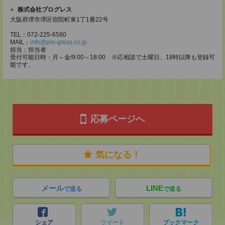
株式会社プログレス
大阪府堺市堺区宿院町東1丁1番22号
TEL：072-225-6580
MAIL：
info@pro-gress.co.jp
担当：担当者
受付可能日時：月～金/9:00～18:00 ※応相談で土曜日、18時以降も登録可
能です。
応募ページへ
気になる！
メール
LINE
で送る
で送る
シェア
ツイート
ブックマーク