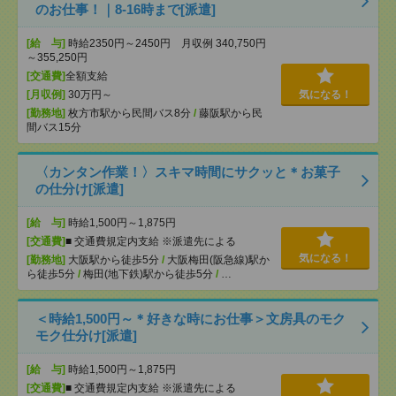
のお仕事！｜8-16時まで[派遣]
[給 与]
時給2350円～2450円 月収例 340,750円
～355,250円
[交通費]
全額支給
[月収例]
30万円～
気になる！
[勤務地]
枚方市駅から民間バス8分
/
藤阪駅から民
間バス15分
〈カンタン作業！〉スキマ時間にサクッと＊お菓子
の仕分け[派遣]
[給 与]
時給1,500円～1,875円
[交通費]
■ 交通費規定内支給 ※派遣先による
気になる！
[勤務地]
大阪駅から徒歩5分
/
大阪梅田(阪急線)駅か
ら徒歩5分
/
梅田(地下鉄)駅から徒歩5分
/
…
＜時給1,500円～＊好きな時にお仕事＞文房具のモク
モク仕分け[派遣]
[給 与]
時給1,500円～1,875円
[交通費]
■ 交通費規定内支給 ※派遣先による