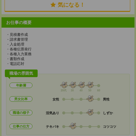
気になる！
お仕事の概要
・見積書作成
・請求書管理
・入金処理
・各種伝票発行
・各種入力業務
・書類作成
・電話応対
職場の雰囲気
年齢層
20代
30
40
50
60
男女比率
女性
男性
職場の様子
活気あり
しずか
仕事の仕方
テキパキ
コツコツ