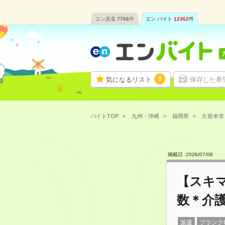
エン派遣
7766
件
エン バイト
12362
件
0
気になるリスト
保存した希
バイトTOP
九州・沖縄
福岡県
久留米市
掲載日 :
2026
/
07
/
08
【スキ
数＊介
派遣
ブランク