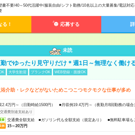
歴書不要
/
40～50代活躍中
/
服装自由
/
シフト勤務
/
10名以上の大量募集
/
電話対応
要
なる！
応募する
詳
未読
勤でゆったり見守りだけ＊週1日～無理なく働け
OK
大学生歓迎
ブランクOK
WEB登録・面接OK
入浴介助・レクなどがないためこつこつモクモクな仕事が多め
収2.4万円～（日勤時給1500円） ■月収例19.4万円～（夜勤月8回勤務の場合
交通費別途支給あり
交通費全額支給 ■ガソリン代も全額支給（規定あり） ■無料駐車場も
通費
15～20万円
収例