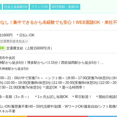
K
社会人未経験OK
ブランクOK
WEB登録・面接OK
なし！集中できるから未経験でも安心！WEB面談OK・来社
給1600円 ＊日払いOK
交通費別途支給あり
交通費支給（上限15000円/月）
通費
岡市中央区
神駅から徒歩5分
/
博多駅からバス15分
/
西鉄福岡駅から徒歩5分
/
…
天神南駅から徒歩5分
00～21：00の中で実働7ｈ～ ＜シフト例＞ □9:00～17:00(実働7h/休憩1h) □9:0
h) □10:00～19:00(実働8h/休憩1h) □11:00～20:00(実働8h/休憩1h) □12:00～2
2:00～21:00(実働7h/休憩1h) ＊固定OK ＊選べる時間帯！
時～長期（3ヶ月～） ＊1ヶ月お試し短期OK ＊即日歓迎！ ＊開始日相談
払いOK
/
履歴書不要
/
40～50代活躍中
/
副業・WワークOK
/
服装自由
/
シフト勤務
/
スキル不要