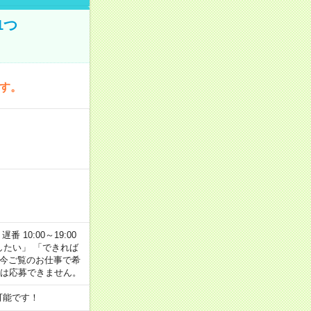
1つ
です。
番 10:00～19:00
がしたい」 「できれば
 今ご覧のお仕事で希
合は応募できません。
可能です！