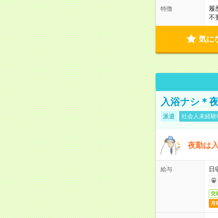
履
特徴
不
気に
入浴ナシ＊夜
派遣
社会人未経験
夜勤は
日
給与
交
月