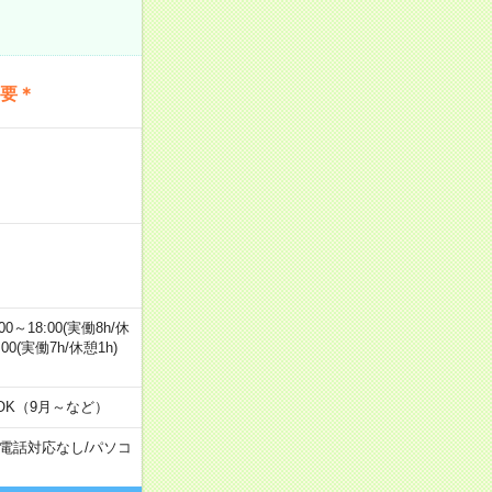
不要＊
0～18:00(実働8h/休
0:00(実働7h/休憩1h)
OK（9月～など）
電話対応なし
/
パソコ