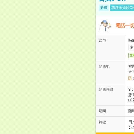
派遣
職種未経験O
電話一切
時
給与
交
福
勤務地
天
9：
勤務時間
憩1
□1
随
期間
日
特徴
ン