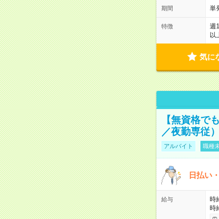
単
期間
週
特徴
以
気に
【無資格でも
／夜勤専従） 
アルバイト
職種未
日払い・
時給
給与
時