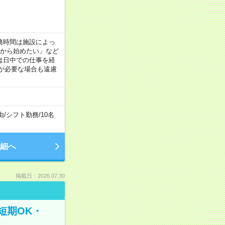
！
 ※勤務時間は施設によっ
間から始めたい」など
は日中での仕事を経
が必要な場合も遠慮
由
/
シフト勤務
/
10名
細へ
掲載日：2026.07.30
短期OK・