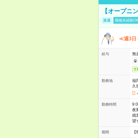
【オープニン
派遣
職種未経験O
≪週3日
無
給与
交
福
勤務地
久
9:
勤務時間
夜
残
望
【
期間