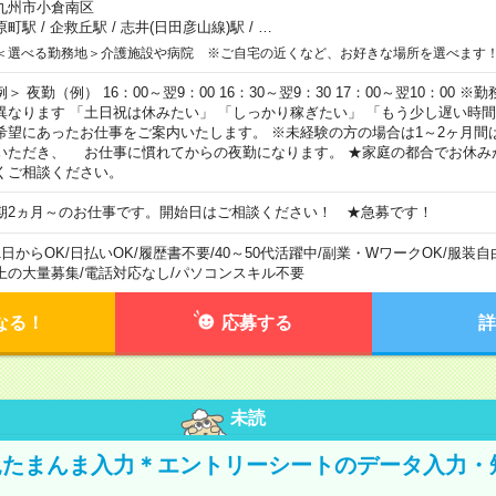
九州市小倉南区
原町駅
/
企救丘駅
/
志井(日田彦山線)駅
/
…
＜選べる勤務地＞介護施設や病院 ※ご自宅の近くなど、お好きな場所を選べます
例＞ 夜勤（例） 16：00～翌9：00 16：30～翌9：30 17：00～翌10：00
異なります 「土日祝は休みたい」 「しっかり稼ぎたい」 「もう少し遅い時
希望にあったお仕事をご案内いたします。 ※未経験の方の場合は1～2ヶ月間
いただき、 お仕事に慣れてからの夜勤になります。 ★家庭の都合でお休み
くご相談ください。
期2ヵ月～のお仕事です。開始日はご相談ください！ ★急募です！
1日からOK
/
日払いOK
/
履歴書不要
/
40～50代活躍中
/
副業・WワークOK
/
服装自
上の大量募集
/
電話対応なし
/
パソコンスキル不要
なる！
応募する
詳
未読
たまんま入力＊エントリーシートのデータ入力・