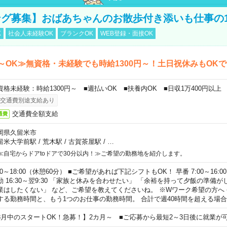
グ募集】おばあちゃんのお散歩付き添いも仕事の
K
社会人未経験OK
ブランクOK
WEB登録・面接OK
～OK≫無資格・未経験でも時給1300円～！土日祝休みもOK
資格未経験：時給1300円～ ■週払いOK ■扶養内OK ■日収1万400円以上
交通費別途支給あり
交通費全額支給
通費
岡県久留米市
留米大学前駅
/
荒木駅
/
古賀茶屋駅
/
…
≪自宅からドアtoドアで30分以内！≫ご希望の勤務地を紹介します。
00～18:00（休憩60分） ■ご希望があれば下記シフトもOK！ 早番 7:00～16:00 遅
勤 16:30～翌9:30 「家族と休みを合わせたい」 「余裕を持って夕飯の準備
業はしたくない」 など、ご希望を教えてくださいね。 ※Wワーク希望の方へ
する勤務時間と、もう1つのお仕事の勤務時間。 合計で週40時間を超える場
8月中のスタートOK！急募！】2カ月～ ■ご応募から最短2～3日後に就業が