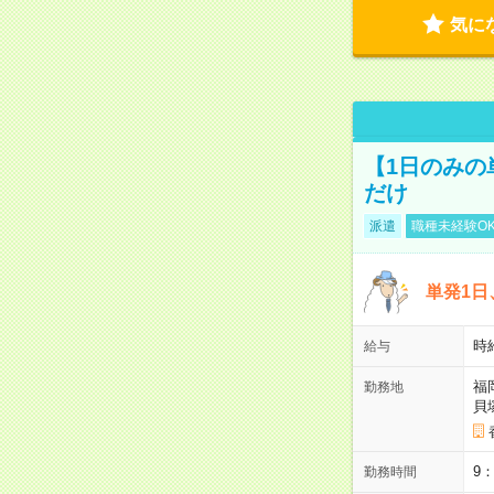
気に
【1日のみの
だけ
派遣
職種未経験O
単発1日
時
給与
福
勤務地
貝
9
勤務時間