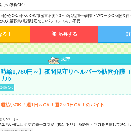
発での勤務OK！
1日からOK
/
日払いOK
/
履歴書不要
/
40～50代活躍中
/
副業・WワークOK
/
服装自
上の大量募集
/
電話対応なし
/
パソコンスキル不要
なる！
応募する
詳
未読
時給1,780円～】夜間見守りヘルパー✨訪問介護（
/Jb
経験OK
週払いOK！週1日～OK！週2～3日OK！のバイト
1,780円～
給1,780円以上 ※交通費一部支給（既定あり） ※経験・能力を考慮して決定し