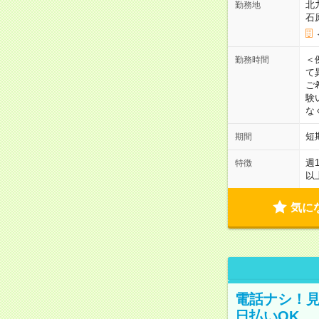
北
勤務地
石
＜
勤務時間
て
ご
験
な
短
期間
週
特徴
以
気に
電話ナシ！見
日払いOK