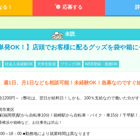
なる！
応募する
詳
未読
単発OK！】店頭でお客様に配るグッズを袋や箱に
K
社会人未経験OK
大学生歓迎
ブランクOK
WEB登録・面接OK
、週1日、月1日なども相談可能！未経験OK！急募なのですぐ
給1200円～（弊社は、翌日が給料日！しかも、100％支給なので働いた分が
岡市東区
塚(福岡県)駅から自転車10分
/
箱崎駅から自転車・バイク・車15分
/
千早駅
/
香椎浜や箱崎など、お仕事先は沢山！
：00～18：00 ■勤務地により就業時間は異なります