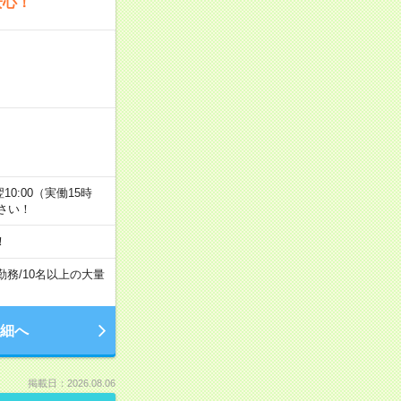
安心！
翌10:00（実働15時
さい！
！
勤務
/
10名以上の大量
細へ
掲載日：2026.08.06