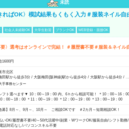
未読
きればOK〉模試結果もくもく入力＃服装ネイル自
K
社会人未経験OK
大学生歓迎
ブランクOK
WEB登録・面接OK
不要〉選考はオンラインで完結！ ＃履歴書不要＃服装＆ネイル
1600円
阪市北区
梅田駅から徒歩3分
/
大阪梅田(阪神線)駅から徒歩4分
/
大阪駅から徒歩4分
/
大手事務センター
シフト選べます▼ 10：00～19：00 内、6ｈから相談可能！ ＊10：00～16：00 
0：00～18：00 ＊11：00～19：00 ＊12：00～19：00 ＊13：00～19：00
急募】8月～、9月～、10月～ ご相談OKです ＃2カ月～短期相談OK！
払いOK
/
履歴書不要
/
40～50代活躍中
/
副業・WワークOK
/
服装自由
/
シフト勤務
/
電話対応なし
/
パソコンスキル不要