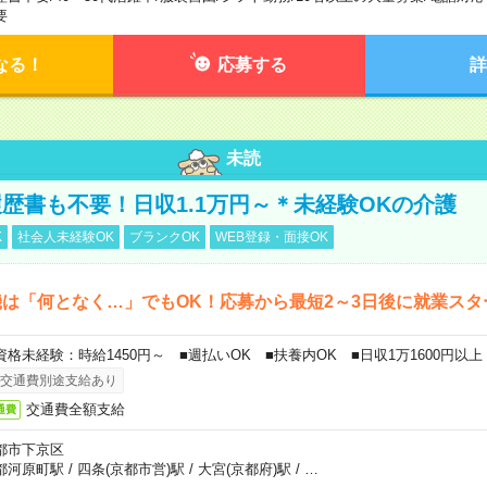
要
なる！
応募する
詳
未読
歴書も不要！日収1.1万円～＊未経験OKの介護
K
社会人未経験OK
ブランクOK
WEB登録・面接OK
は「何となく…」でもOK！応募から最短2～3日後に就業スタ
資格未経験：時給1450円～ ■週払いOK ■扶養内OK ■日収1万1600円以上
交通費別途支給あり
交通費全額支給
通費
都市下京区
都河原町駅
/
四条(京都市営)駅
/
大宮(京都府)駅
/
…