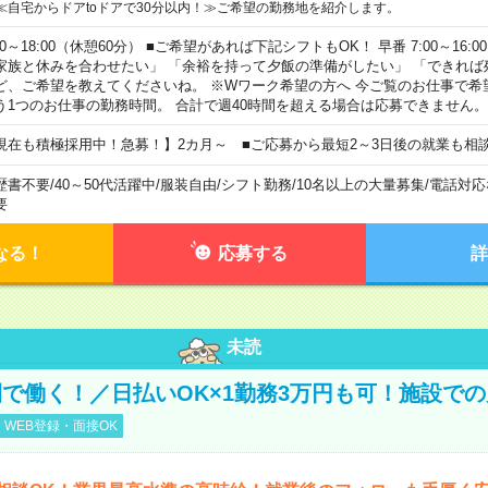
≪自宅からドアtoドアで30分以内！≫ご希望の勤務地を紹介します。
00～18:00（休憩60分） ■ご希望があれば下記シフトもOK！ 早番 7:00～16:00 遅
家族と休みを合わせたい」 「余裕を持って夕飯の準備がしたい」 「できれば
ど、ご希望を教えてくださいね。 ※Wワーク希望の方へ 今ご覧のお仕事で希
う1つのお仕事の勤務時間。 合計で週40時間を超える場合は応募できません。
現在も積極採用中！急募！】2カ月～ ■ご応募から最短2～3日後の就業も相
歴書不要
/
40～50代活躍中
/
服装自由
/
シフト勤務
/
10名以上の大量募集
/
電話対応
要
なる！
応募する
詳
未読
で働く！／日払いOK×1勤務3万円も可！施設で
WEB登録・面接OK