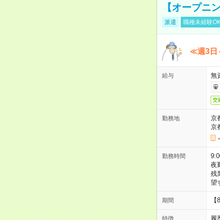
【オープニン
派遣
職種未経験O
≪週3日
無
給与
交
京
勤務地
京
9:
勤務時間
夜
残
望
【
期間
履
特徴