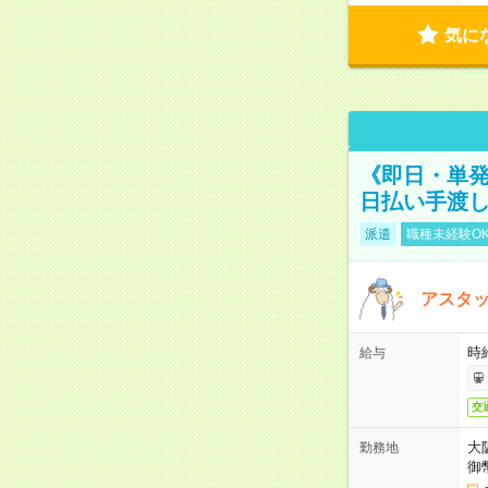
気に
《即日・単発
日払い手渡
派遣
職種未経験O
アスタッ
時給
給与
交
大
勤務地
御