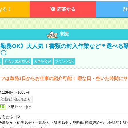
なる！
応募する
詳
未読
勤務OK》大人気！書類の封入作業など＊選べる
し〇
K
社会人未経験OK
大学生歓迎
ブランクOK
フは単発1日からお仕事の紹介可能！ 暇な日・空いた時間に
1284円～1605円
交通費別途支給あり
上限1,000円/日
通費
阪市西淀川区
幣島駅から徒歩10分
/
千船駅から徒歩12分
/
尼崎(阪神線)駅から【登録地】徒