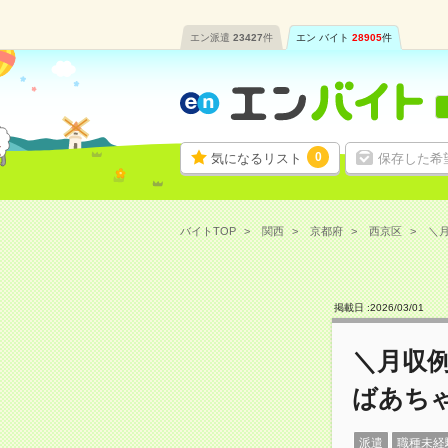
エン派遣
23427
件
エン バイト
28905
件
0
気になるリスト
保存した希
バイトTOP
関西
京都府
西京区
＼月
掲載日 :
2026
/
03
/
01
＼月収例
ばあち
派遣
職種未経