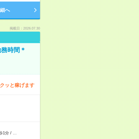
細へ
掲載日：2026.07.30
勤務時間＊
サクッと稼げます
歩1分
/
…