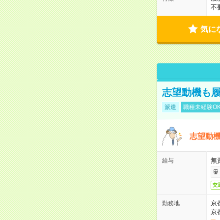
不
気に
志望動機も履
派遣
職種未経験O
志望動機
無
給与
交
京
勤務地
京