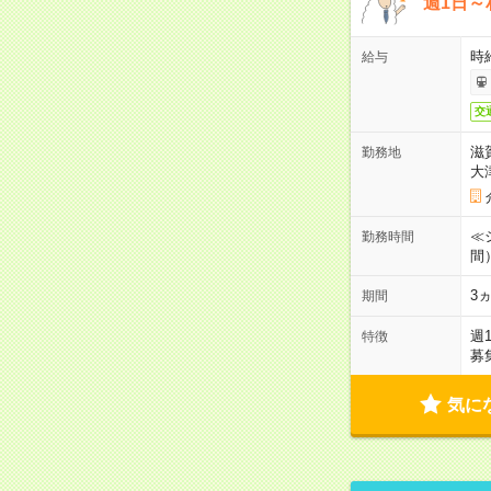
週1日～
時
給与
交
滋
勤務地
大
≪シ
勤務時間
間
3
期間
週
特徴
募
気に