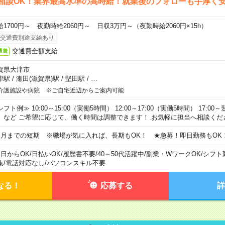
相談OK！業界最高水準の高時給！就業後のフォローも手厚く
給1700円～ 夜勤時給2060円～ 日収3万円～（夜勤時給2060円×15h）
交通費別途支給あり
交通費全額支給
通費
賀県大津市
津駅
/
瀬田(滋賀県)駅
/
堅田駅
/
…
介護施設や病院 ※ご自宅近辺からご案内可能
フト例≫ 10:00～15:00（実働5時間） 12:00～17:00（実働5時間） 17:00～
）など ご希望に応じて、働く時間は調整できます！ お気軽に担当へ相談くだ
ヵ月までの短期 ※職場が気に入れば、長期もOK！ ★急募！即日勤務もOK
1日からOK
/
日払いOK
/
履歴書不要
/
40～50代活躍中
/
副業・WワークOK
/
シフト
集
/
電話対応なし
/
パソコンスキル不要
なる！
応募する
詳