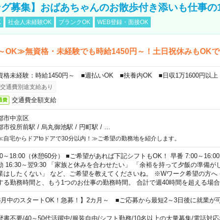
グ募集】おばあちゃんのお散歩付き添いも仕事の
K
社会人未経験OK
ブランクOK
WEB登録・面接OK
～OK≫無資格・未経験でも時給1450円～！土日祝休みもOK
資格未経験：時給1450円～ ■週払いOK ■扶養内OK ■日収1万1600円以上
交通費別途支給あり
交通費全額支給
通費
都市中京区
都市役所前駅
/
烏丸御池駅
/
円町駅
/
…
≪自宅からドアtoドアで30分以内！≫ご希望の勤務地を紹介します。
00～18:00（休憩60分） ■ご希望があれば下記シフトもOK！ 早番 7:00～16:00 遅
勤 16:30～翌9:30 「家族と休みを合わせたい」 「余裕を持って夕飯の準備
業はしたくない」 など、ご希望を教えてくださいね。 ※Wワーク希望の方へ
する勤務時間と、もう1つのお仕事の勤務時間。 合計で週40時間を超える場
8月中のスタートOK！急募！】2カ月～ ■ご応募から最短2～3日後に就業が
歴書不要
/
40～50代活躍中
/
服装自由
/
シフト勤務
/
10名以上の大量募集
/
電話対応