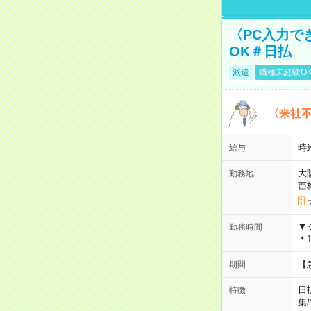
〈PC入力で
OK＃日払
派遣
職種未経験O
〈来社
時給
給与
大
勤務地
西
▼
勤務時間
＊1
【
期間
日
特徴
集
/