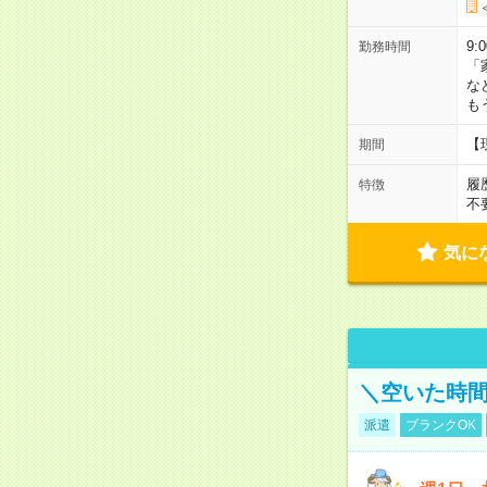
9:
勤務時間
「
な
も
【
期間
履
特徴
不
気に
＼空いた時間
派遣
ブランクOK