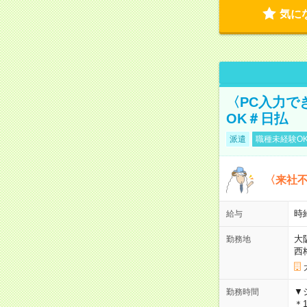
気に
〈PC入力で
OK＃日払
派遣
職種未経験O
〈来社
時給
給与
大
勤務地
西
▼
勤務時間
＊1