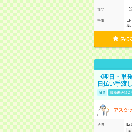
【
期間
日
特徴
集
/
気に
《即日・単発
日払い手渡
派遣
職種未経験O
アスタッ
時給
給与