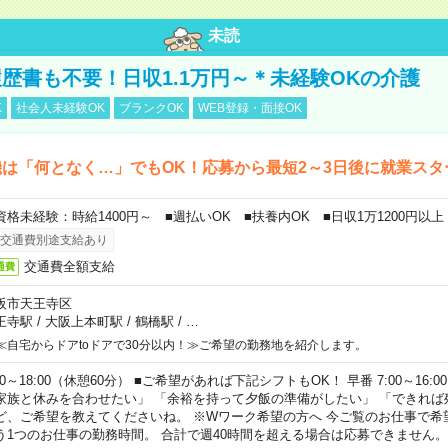
未読
歴書も不要！日収1.1万円～＊未経験OKの介護
K
社会人未経験OK
ブランクOK
WEB登録・面接OK
は「何となく…」でもOK！応募から最短2～3日後に就業スタ
資格未経験：時給1400円～ ■週払いOK ■扶養内OK ■日収1万1200円以上
交通費別途支給あり
交通費全額支給
通費
阪市天王寺区
王寺駅
/
大阪上本町駅
/
鶴橋駅
/
…
≪自宅からドアtoドアで30分以内！≫ご希望の勤務地を紹介します。
00～18:00（休憩60分） ■ご希望があれば下記シフトもOK！ 早番 7:00～16:00 遅
家族と休みを合わせたい」 「余裕を持って夕飯の準備がしたい」 「できれば
ど、ご希望を教えてくださいね。 ※Wワーク希望の方へ 今ご覧のお仕事で希
う1つのお仕事の勤務時間。 合計で週40時間を超える場合は応募できません。