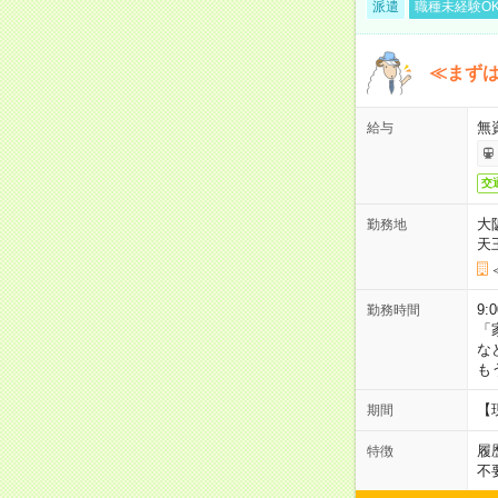
派遣
職種未経験O
≪まずは
無
給与
交
大
勤務地
天
9:
勤務時間
「
な
も
【
期間
履
特徴
不