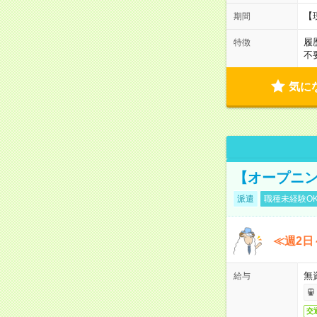
【
期間
履
特徴
不
気に
【オープニン
派遣
職種未経験O
≪週2日
無
給与
交