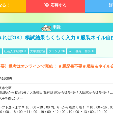
なる！
応募する
詳
未読
きればOK〉模試結果もくもく入力＃服装ネイル自
K
社会人未経験OK
大学生歓迎
ブランクOK
WEB登録・面接OK
不要〉選考はオンラインで完結！ ＃履歴書不要＃服装＆ネイル
1600円
阪市北区
梅田駅から徒歩3分
/
大阪梅田(阪神線)駅から徒歩4分
/
大阪駅から徒歩4分
/
大手事務センター
シフト選べます▼ 10：00～19：00 内、6ｈから相談可能！ ＊10：00～16：00 
0：00～18：00 ＊11：00～19：00 ＊12：00～19：00 ＊13：00～19：00