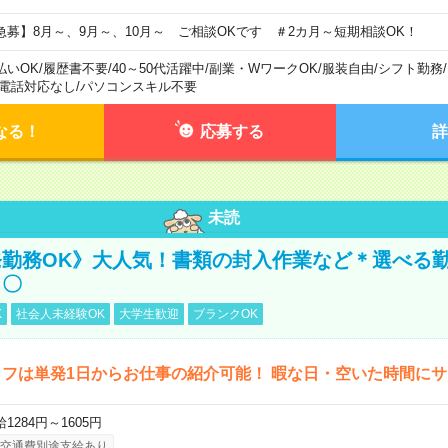
急募】8月～、9月～、10月～ ご相談OKです ＃2カ月～短期相談OK！
払いOK
/
履歴書不要
/
40～50代活躍中
/
副業・WワークOK
/
服装自由
/
シフト勤務
/
電話対応なし
/
パソコンスキル不要
なる！
応募する
詳
未読
勤務OK》大人気！書類の封入作業など＊選べる
し〇
K
社会人未経験OK
大学生歓迎
ブランクOK
フは単発1日からお仕事の紹介可能！ 暇な日・空いた時間に
1284円～1605円
交通費別途支給あり