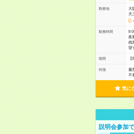
大
勤務地
天
9:
勤務時間
夜
残
望
【
期間
履
特徴
不
気に
説明会参加で