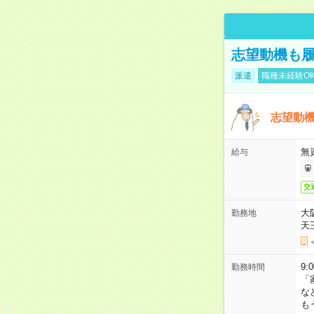
志望動機も履
派遣
職種未経験O
志望動機
無
給与
交
大
勤務地
天
9:
勤務時間
「
な
も