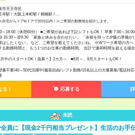
阪市天王寺区
王寺駅
/
大阪上本町駅
/
鶴橋駅
/
…
≪自宅からドアtoドアで30分以内！≫ご希望の勤務地を紹介します。
00～18:00（休憩60分） ■ご希望があれば下記シフトもOK！ 早番 7:00～16:00 遅
勤 16:30～翌9:30 「家族と休みを合わせたい」 「余裕を持って夕飯の準備
業はしたくない」 など、ご希望を教えてくださいね。 ※Wワーク希望の方へ
する勤務時間と、もう1つのお仕事の勤務時間。 合計で週40時間を超える場
8月中のスタートOK！急募！】2カ月～ ■8月～、9月スタートもOK！
歴書不要
/
40～50代活躍中
/
服装自由
/
シフト勤務
/
10名以上の大量募集
/
電話対応
要
なる！
応募する
詳
未読
全員に【現金2千円相当プレゼント】生活のお手