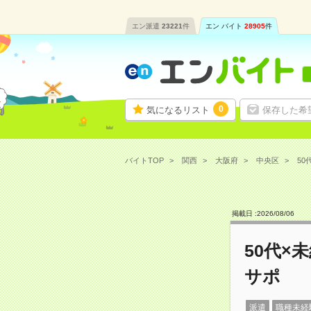
エン派遣
23221
件
エン バイト
28905
件
0
気になるリスト
保存した希
バイトTOP
関西
大阪府
中央区
50
掲載日 :
2026
/
08
/
06
50代×
サポ
派遣
職種未経