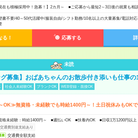
現在も積極採用中！急募！】2カ月～ ■ご応募から最短2～3日後の就業も相
歴書不要
/
40～50代活躍中
/
服装自由
/
シフト勤務
/
10名以上の大量募集
/
電話対応
要
なる！
応募する
詳
未読
グ募集】おばあちゃんのお散歩付き添いも仕事の
K
社会人未経験OK
ブランクOK
WEB登録・面接OK
～OK≫無資格・未経験でも時給1400円～！土日祝休みもOK
資格未経験：時給1400円～ ■週払いOK ■扶養内OK ■日収1万1200円以上
交通費別途支給あり
交通費全額支給
通費