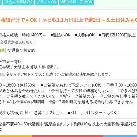
K
社会人未経験OK
ブランクOK
WEB登録・面接OK
相談だけでもOK！≫日収1.1万円以上で週2日～＆土日休みも
資格未経験：時給1400円～ ■週払いOK ■扶養内OK ■日収1万1200円以上
交通費別途支給あり
交通費全額支給
通費
阪市天王寺区
王寺駅
/
大阪上本町駅
/
鶴橋駅
/
…
≪自宅からドアtoドアで30分以内！≫ご希望の勤務地を紹介します。
00～18:00（休憩60分） ■ご希望があれば下記シフトもOK！ 早番 7:00～16:00 遅
家族と休みを合わせたい」 「余裕を持って夕飯の準備がしたい」 「できれば
ど、ご希望を教えてくださいね。 ※Wワーク希望の方へ 今ご覧のお仕事で希
う1つのお仕事の勤務時間。 合計で週40時間を超える場合は応募できません。
現在も積極採用中！急募！】2カ月～ ■8月～、9月スタートもOK！
歴書不要
/
40～50代活躍中
/
服装自由
/
シフト勤務
/
10名以上の大量募集
/
電話対応
要