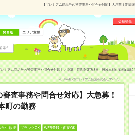
【プレミアム商品券の審査事務や問合せ対応】大急募！期間限定週
会員登録
エリア変更
関西版
望条件
レミアム商品券の審査事務や問合せ対応】大急募！期間限定週3日～難波本町の勤務(106242
No.AVAILKSプレミアム難波株式会社アベイル
の審査事務や問合せ対応】大急募！
本町の勤務
大学生歓迎
ブランクOK
WEB登録・面接OK