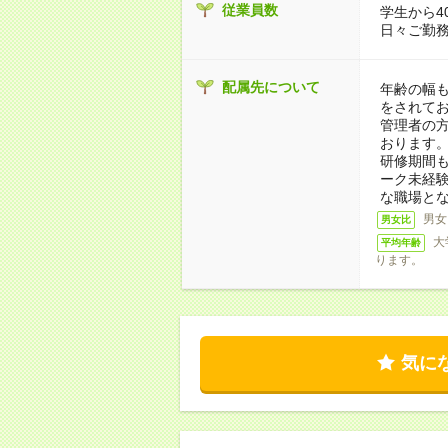
従業員数
学生から4
日々ご勤
配属先について
年齢の幅も
をされて
管理者の
おります
研修期間
ーク未経
な職場と
男女
男女比
大
平均年齢
ります。
気に