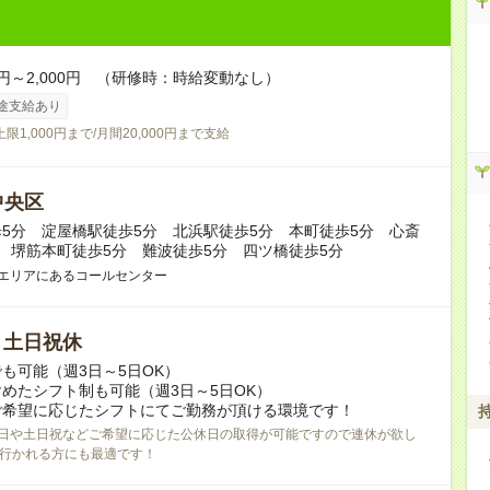
00円～2,000円 （研修時：時給変動なし）
途支給あり
上限1,000円まで/月間20,000円まで支給
中央区
5分 淀屋橋駅徒歩5分 北浜駅徒歩5分 本町徒歩5分 心斎
 堺筋本町徒歩5分 難波徒歩5分 四ツ橋徒歩5分
町エリアにあるコールセンター
/ 土日祝休
も可能（週3日～5日OK）
めたシフト制も可能（週3日～5日OK）
ご希望に応じたシフトにてご勤務が頂ける環境です！
日や土日祝などご希望に応じた公休日の取得が可能ですので連休が欲し
行かれる方にも最適です！