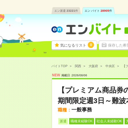
エン派遣
23221
件
エン バイト
28905
件
0
気になるリスト
保存した希
バイトTOP
関西
大阪府
中央区
【プ
NEW
掲載日 :
2026
/
08
/
06
【プレミアム商品券
期間限定週3日～難波
一般事務
職種：
派遣
職種未経験OK
社会人未経験OK