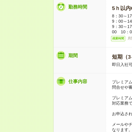
勤務時間
5ｈ以内O
8：30～1
9：00～1
9：30～1
00 10：0
月
残業時間
期間
短期（3
即日入社
仕事内容
プレミア
問合せや
プレミア
対応業務
お申込さ
メールや
なります