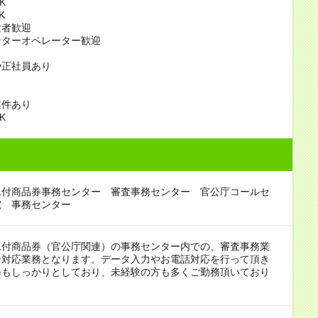
K
K
験者歓迎
ンターオペレーター歓迎
り
や正社員あり
案件あり
K
ム付商品券事務センター 審査事務センター 官公庁コールセ
電 事務センター
ム付商品券（官公庁関連）の事務センター内での、審査事務業
せ対応業務となります。データ入力やお電話対応を行って頂き
修もしっかりとしており、未経験の方も多くご勤務頂いており