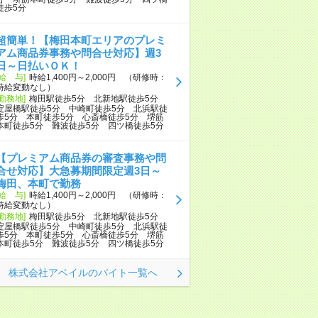
徒歩5分
超簡単！【梅田本町エリアのプレミ
アム商品券事務や問合せ対応】週3
日～日払いＯＫ！
[給 与]
時給1,400円～2,000円 （研修時：
時給変動なし）
[勤務地]
梅田駅徒歩5分 北新地駅徒歩5分
淀屋橋駅徒歩5分 中崎町徒歩5分 北浜駅徒
歩5分 本町徒歩5分 心斎橋徒歩5分 堺筋
本町徒歩5分 難波徒歩5分 四ツ橋徒歩5分
【プレミアム商品券の審査事務や問
合せ対応】大急募期間限定週3日～
梅田、本町で勤務
[給 与]
時給1,400円～2,000円 （研修時：
時給変動なし）
[勤務地]
梅田駅徒歩5分 北新地駅徒歩5分
淀屋橋駅徒歩5分 中崎町徒歩5分 北浜駅徒
歩5分 本町徒歩5分 心斎橋徒歩5分 堺筋
本町徒歩5分 難波徒歩5分 四ツ橋徒歩5分
株式会社アベイルのバイト一覧へ