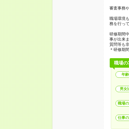
審査事務
職場環境も
務を行っ
研修期間
事が出来
質問等も
＊研修期
職場の
年齢
男女
職場の
仕事の