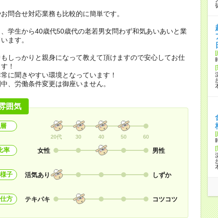
やお問合せ対応業務も比較的に簡単です。
、学生から40歳代50歳代の老若男女問わず和気あいあいと業
ています。
中もしっかりと親身になって教えて頂けますので安心してお仕
ます！
非常に聞きやすい環境となっています！
間中、労働条件変更は御座いません。
雰囲気
層
20代
30
40
50
60
比率
女性
男性
様子
活気あり
しずか
仕方
テキパキ
コツコツ