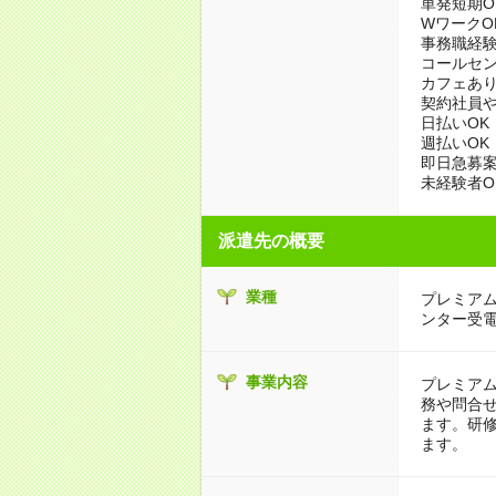
単発短期O
WワークO
事務職経
コールセ
カフェあ
契約社員
日払いOK
週払いOK
即日急募
未経験者O
派遣先の概要
業種
プレミア
ンター受
事業内容
プレミア
務や問合
ます。研
ます。