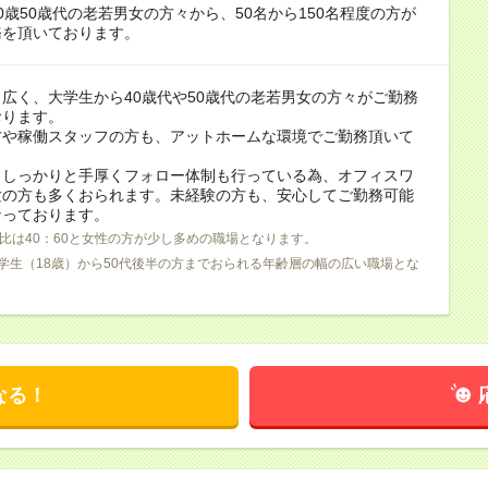
0歳50歳代の老若男女の方々から、50名から150名程度の方が
務を頂いております。
広く、大学生から40歳代や50歳代の老若男女の方々がご勤務
おります。
方や稼働スタッフの方も、アットホームな環境でご勤務頂いて
。
もしっかりと手厚くフォロー体制も行っている為、オフィスワ
験の方も多くおられます。未経験の方も、安心してご勤務可能
なっております。
比は40：60と女性の方が少し多めの職場となります。
学生（18歳）から50代後半の方までおられる年齢層の幅の広い職場とな
なる！