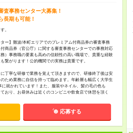
審査事務センター大募集！
ら長期も可能！
ます。
ター】難波/本町エリアでのプレミアム付商品券の審査事務
ム付商品券（官公庁）に関する審査事務センターでの事務対応
業務）事務職の要素も高めの信頼性の高い職場で、貴重な経験
にも繋がります！公的機関での実務は貴重です。
常に丁寧な研修で業務を覚えて頂きますので、研修終了後は安
そのため業務に自信を持って臨めます。年齢層も幅広く大学生
仕事に就かれています！また、服装やネイル、髪の毛の色も
しており、お昼休みは近くのコンビニや飲食店で休憩を頂く
応募する