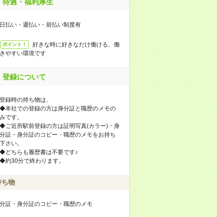
待遇・福利厚生
日払い・週払い・前払い制度有
好きな時に好きなだけ働ける、働
ポイント！
きやすい環境です
登録について
登録時の持ち物は、
◆本社での登録の方は身分証と職歴のメモの
みです。
◆ご近所駅前登録の方は証明写真(カラー)・身
分証・身分証のコピー・職歴のメモをお持ち
下さい。
◆どちらも履歴書は不要です♪
◆約30分で終わります。
持ち物
分証・身分証のコピー・職歴のメモ