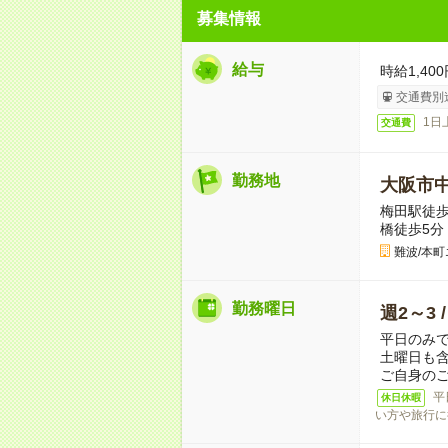
募集情報
給与
時給1,4
交通費別
1日
交通費
勤務地
大阪市
梅田駅徒歩
橋徒歩5分
難波/本
勤務曜日
週2～3 
平日のみで
土曜日も含
ご自身の
平
休日休暇
い方や旅行に