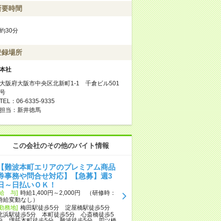
所要時間
約30分
登録場所
本社
大阪府大阪市中央区北新町1-1 千倉ビル501
号
TEL：06-6335-9335
担当：新井徳馬
この会社のその他のバイト情報
【難波本町エリアのプレミアム商品
券事務や問合せ対応】【急募】週3
日～日払いＯＫ！
[給 与]
時給1,400円～2,000円 （研修時：
時給変動なし）
[勤務地]
梅田駅徒歩5分 淀屋橋駅徒歩5分
北浜駅徒歩5分 本町徒歩5分 心斎橋徒歩5
分 堺筋本町徒歩5分 難波徒歩5分 四ツ橋