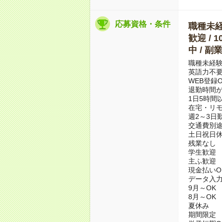
応募資格・条件
職種未経験
歓迎 / 
中 / 
職種未経験
英語力不
WEB登録O
退勤時間が
1日5時間
在宅・リ
週2～3日
交通費別
土日祝日
残業なし
学生歓迎
主ふ歓迎
現金払いO
データ入
9月～OK
8月～OK
夏休み
期間限定