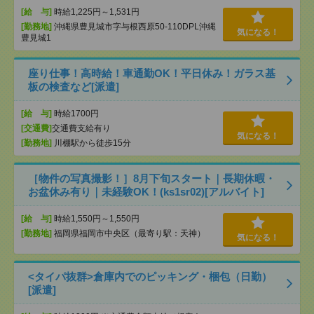
[給 与]
時給1,225円～1,531円
[勤務地]
沖縄県豊見城市字与根西原50-110DPL沖縄
気になる！
豊見城1
座り仕事！高時給！車通勤OK！平日休み！ガラス基
板の検査など[派遣]
[給 与]
時給1700円
[交通費]
交通費支給有り
気になる！
[勤務地]
川棚駅から徒歩15分
［物件の写真撮影！］8月下旬スタート｜長期休暇・
お盆休み有り｜未経験OK！(ks1sr02)[アルバイト]
[給 与]
時給1,550円～1,550円
[勤務地]
福岡県福岡市中央区（最寄り駅：天神）
気になる！
<タイパ抜群>倉庫内でのピッキング・梱包（日勤）
[派遣]