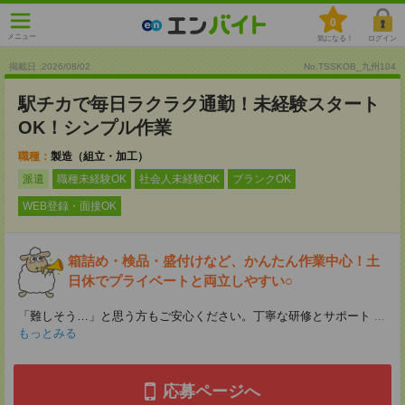
0
メニュー
気になる！
ログイン
掲載日 :2026
/
08
/
02
No.TSSKOB_九州104
駅チカで毎日ラクラク通勤！未経験スタート
OK！シンプル作業
職種：
製造（組立・加工）
派遣
職種未経験OK
社会人未経験OK
ブランクOK
WEB登録・面接OK
箱詰め・検品・盛付けなど、かんたん作業中心！土
日休でプライベートと両立しやすい○
「難しそう…」と思う方もご安心ください。丁寧な研修とサポート
...
もっとみる
応募ページへ