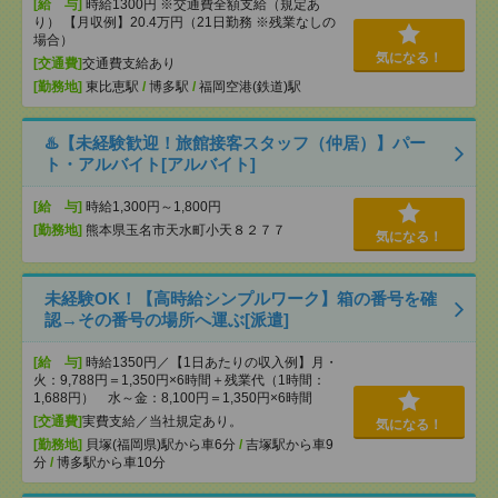
[給 与]
時給1300円 ※交通費全額支給（規定あ
り） 【月収例】20.4万円（21日勤務 ※残業なしの
場合）
気になる！
[交通費]
交通費支給あり
[勤務地]
東比恵駅
/
博多駅
/
福岡空港(鉄道)駅
♨️【未経験歓迎！旅館接客スタッフ（仲居）】パー
ト・アルバイト[アルバイト]
[給 与]
時給1,300円～1,800円
[勤務地]
熊本県玉名市天水町小天８２７７
気になる！
未経験OK！【高時給シンプルワーク】箱の番号を確
認→その番号の場所へ運ぶ[派遣]
[給 与]
時給1350円／【1日あたりの収入例】月・
火：9,788円＝1,350円×6時間＋残業代（1時間：
1,688円） 水～金：8,100円＝1,350円×6時間
[交通費]
実費支給／当社規定あり。
気になる！
[勤務地]
貝塚(福岡県)駅から車6分
/
吉塚駅から車9
分
/
博多駅から車10分