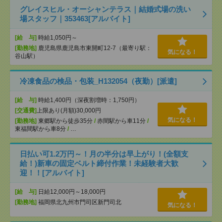
グレイスヒル・オーシャンテラス｜結婚式場の洗い
場スタッフ｜353463[アルバイト]
[給 与]
時給1,050円～
[勤務地]
鹿児島県鹿児島市東開町12-7（最寄り駅：
気になる！
谷山駅）
冷凍食品の検品・包装_H132054（夜勤）[派遣]
[給 与]
時給1,400円（深夜割増時：1,750円）
[交通費]
上限あり(月額)30,000円
気になる！
[勤務地]
東郷駅から徒歩35分
/
赤間駅から車11分
/
東福間駅から車8分
/
…
日払い可1.2万円～！月の半分は早上がり！(全額支
給！)新車の固定ベルト締付作業！未経験者大歓
迎！！[アルバイト]
[給 与]
日給12,000円～18,000円
[勤務地]
福岡県北九州市門司区新門司北
気になる！