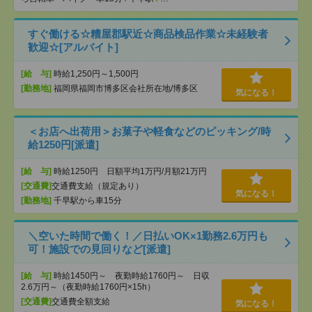
すぐ働ける☆糟屋郡駅近☆商品検品作業☆未経験者
歓迎☆[アルバイト]
[給 与]
時給1,250円～1,500円
[勤務地]
福岡県福岡市博多区会社所在地/博多区
気になる！
＜お店へ出荷用＞お菓子や軽食などのピッキング/時
給1250円[派遣]
[給 与]
時給1250円 日額平均1万円/月額21万円
[交通費]
交通費支給（規定あり）
気になる！
[勤務地]
千早駅から車15分
＼空いた時間で働く！／日払いOK×1勤務2.6万円も
可！施設での見回りなど[派遣]
[給 与]
時給1450円～ 夜勤時給1760円～ 日収
2.6万円～（夜勤時給1760円×15h）
[交通費]
交通費全額支給
気になる！