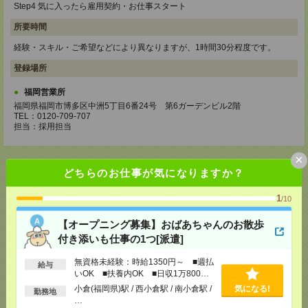
Step4 気に入ったら雇用契約・お仕事スタート
所要時間
経験・スキル・ご希望などにより異なりますが、1時間30分程度です。
登録場所
福岡営業所
福岡県福岡市博多区中洲5丁目6番24号 第6ガーデンビル2階
TEL：0120-709-707
担当：採用担当
×
どちらのお仕事が気になりますか？
1
応募ページへ
/10
【オープニング募集】おばあちゃんのお散歩
付き添いも仕事の1つ[派遣]
気になる！
電話応募
無資格未経験：時給1350円～ ■週払
給与
いOK ■扶養内OK ■日収1万800円
以上
小倉(福岡県)駅 / 西小倉駅 / 南小倉駅 /
気になる!
勤務地
メール
LINE
で送る
で送る
…