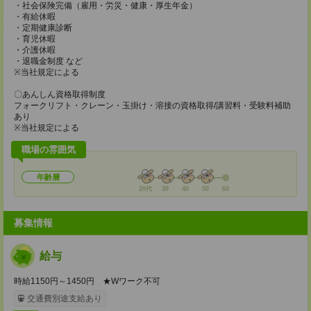
・社会保険完備（雇用・労災・健康・厚生年金）
・有給休暇
・定期健康診断
・育児休暇
・介護休暇
・退職金制度 など
※当社規定による
〇あんしん資格取得制度
フォークリフト・クレーン・玉掛け・溶接の資格取得/講習料・受験料補助
あり
※当社規定による
職場の雰囲気
年齢層
20代
30
40
50
60
募集情報
給与
時給1150円～1450円 ★Wワーク不可
交通費別途支給あり