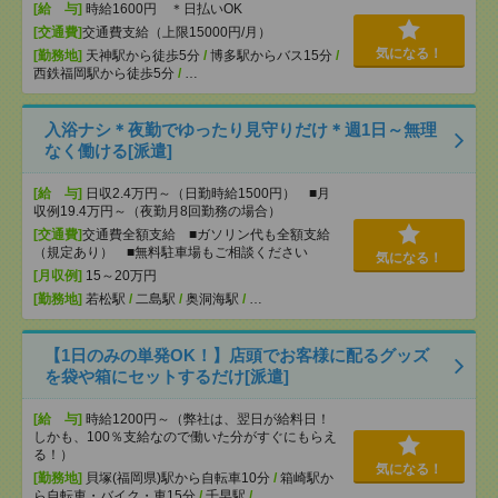
[給 与]
時給1600円 ＊日払いOK
[交通費]
交通費支給（上限15000円/月）
気になる！
[勤務地]
天神駅から徒歩5分
/
博多駅からバス15分
/
西鉄福岡駅から徒歩5分
/
…
入浴ナシ＊夜勤でゆったり見守りだけ＊週1日～無理
なく働ける[派遣]
[給 与]
日収2.4万円～（日勤時給1500円） ■月
収例19.4万円～（夜勤月8回勤務の場合）
[交通費]
交通費全額支給 ■ガソリン代も全額支給
（規定あり） ■無料駐車場もご相談ください
気になる！
[月収例]
15～20万円
[勤務地]
若松駅
/
二島駅
/
奥洞海駅
/
…
【1日のみの単発OK！】店頭でお客様に配るグッズ
を袋や箱にセットするだけ[派遣]
[給 与]
時給1200円～（弊社は、翌日が給料日！
しかも、100％支給なので働いた分がすぐにもらえ
る！）
気になる！
[勤務地]
貝塚(福岡県)駅から自転車10分
/
箱崎駅か
ら自転車・バイク・車15分
/
千早駅
/
…