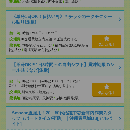
[勤務地]
小倉(福岡県)駅
/
西小倉駅
/
南小倉駅
/
…
《単発1日OK！日払い可》＊チラシのモクモクシー
ル貼り[派遣]
[給 与]
時給1,500円～1,875円
[交通費]
■ 交通費規定内支給 ※派遣先による
気になる！
[勤務地]
博多駅から徒歩5分
/
福岡空港(鉄道)駅から
徒歩5分
/
南福岡駅から徒歩5分
/
…
【単発OK＊1日3時間～の自由シフト】賞味期限のシ
ール貼りなど[派遣]
[給 与]
時給1200円～時給1500円 ＊日払い
OK！ ※時給はお仕事により異なります。
[交通費]
別途支給（規定あり）
気になる！
[勤務地]
西鉄福岡駅
/
天神駅
/
赤坂(福岡県)駅
/
…
Amazon直雇用！20～50代活躍中◎倉庫内作業スタ
ッフ（パートタイム/夜勤）｜沖縄豊見城DS[アルバ
イト]