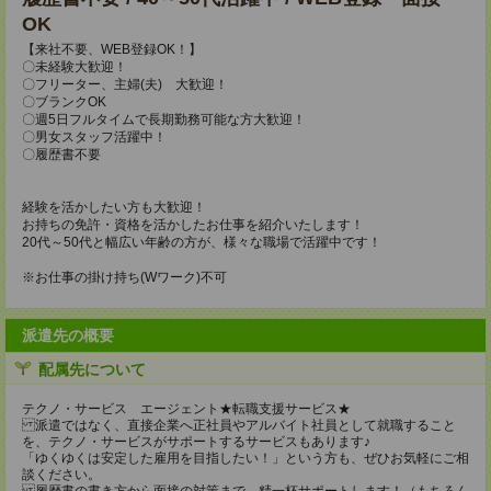
OK
【来社不要、WEB登録OK！】
〇未経験大歓迎！
〇フリーター、主婦(夫) 大歓迎！
〇ブランクOK
〇週5日フルタイムで長期勤務可能な方大歓迎！
〇男女スタッフ活躍中！
〇履歴書不要
経験を活かしたい方も大歓迎！
お持ちの免許・資格を活かしたお仕事を紹介いたします！
20代～50代と幅広い年齢の方が、様々な職場で活躍中です！
※お仕事の掛け持ち(Wワーク)不可
派遣先の概要
配属先について
テクノ・サービス エージェント★転職支援サービス★
派遣ではなく、直接企業へ正社員やアルバイト社員として就職すること
を、テクノ・サービスがサポートするサービスもあります♪
「ゆくゆくは安定した雇用を目指したい！」という方も、ぜひお気軽にご相
談ください。