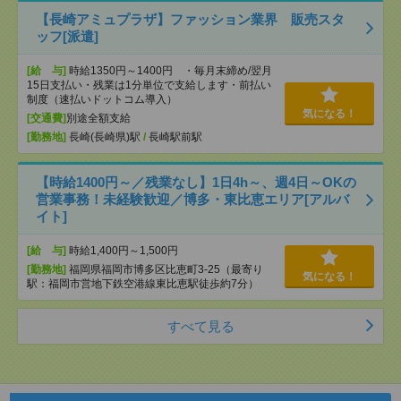
【長崎アミュプラザ】ファッション業界 販売スタ
ッフ[派遣]
[給 与]
時給1350円～1400円 ・毎月末締め/翌月
15日支払い・残業は1分単位で支給します・前払い
制度（速払いドットコム導入）
気になる！
[交通費]
別途全額支給
[勤務地]
長崎(長崎県)駅
/
長崎駅前駅
【時給1400円～／残業なし】1日4h～、週4日～OKの
営業事務！未経験歓迎／博多・東比恵エリア[アルバ
イト]
[給 与]
時給1,400円～1,500円
[勤務地]
福岡県福岡市博多区比恵町3-25（最寄り
気になる！
駅：福岡市営地下鉄空港線東比恵駅徒歩約7分）
すべて見る