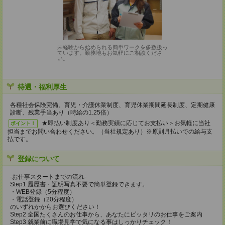
未経験から始められる簡単ワークを多数扱っ
ています。勤務地もお気軽にご相談くださ
い。
待遇・福利厚生
各種社会保険完備、育児・介護休業制度、育児休業期間延長制度、定期健康
診断、残業手当あり（時給の1.25倍）
★即払い制度あり＜勤務実績に応じてお支払い＞お気軽に当社
ポイント！
担当までお問い合わせください。（当社規定あり）※原則月払いでの給与支
払です。
登録について
-お仕事スタートまでの流れ-
Step1 履歴書・証明写真不要で簡単登録できます。
・WEB登録（5分程度）
・電話登録（20分程度）
のいずれかからお選びください！
Step2 全国たくさんのお仕事から、あなたにピッタリのお仕事をご案内
Step3 就業前に職場見学で気になる事はしっかりチェック！