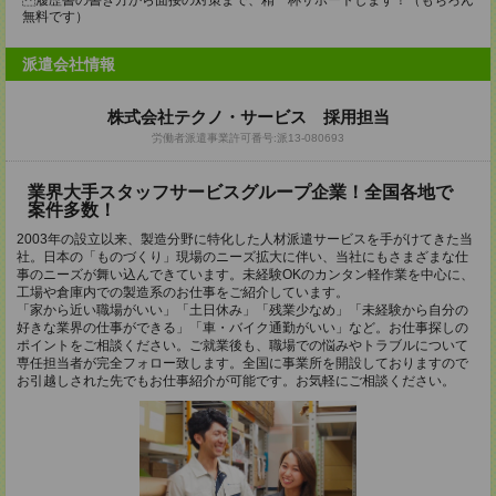
履歴書の書き方から面接の対策まで、精一杯サポートします！（もちろん
無料です）
派遣会社情報
株式会社テクノ・サービス 採用担当
労働者派遣事業許可番号:派13-080693
業界大手スタッフサービスグループ企業！全国各地で
案件多数！
2003年の設立以来、製造分野に特化した人材派遣サービスを手がけてきた当
社。日本の「ものづくり」現場のニーズ拡大に伴い、当社にもさまざまな仕
事のニーズが舞い込んできています。未経験OKのカンタン軽作業を中心に、
工場や倉庫内での製造系のお仕事をご紹介しています。
「家から近い職場がいい」「土日休み」「残業少なめ」「未経験から自分の
好きな業界の仕事ができる」「車・バイク通勤がいい」など。お仕事探しの
ポイントをご相談ください。ご就業後も、職場での悩みやトラブルについて
専任担当者が完全フォロー致します。全国に事業所を開設しておりますので
お引越しされた先でもお仕事紹介が可能です。お気軽にご相談ください。