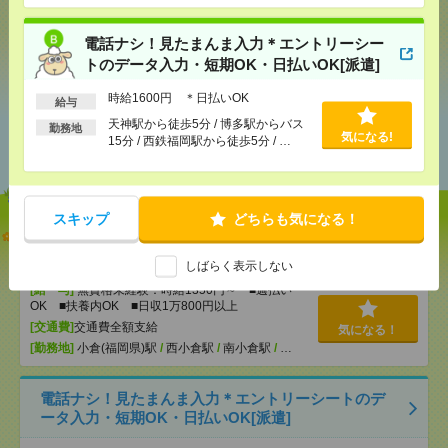
電話ナシ！見たまんま入力＊エントリーシー
シェア
ツイート
ブックマーク
トのデータ入力・短期OK・日払いOK[派遣]
時給1600円 ＊日払いOK
給与
天神駅から徒歩5分 / 博多駅からバス
あなたの閲覧履歴からの
勤務地
気になる!
15分 / 西鉄福岡駅から徒歩5分 / …
おすすめ
スキップ
どちらも気になる！
【オープニング募集】おばあちゃんのお散歩付き添
いも仕事の1つ[派遣]
しばらく表示しない
[給 与]
無資格未経験：時給1350円～ ■週払い
OK ■扶養内OK ■日収1万800円以上
[交通費]
交通費全額支給
気になる！
[勤務地]
小倉(福岡県)駅
/
西小倉駅
/
南小倉駅
/
…
電話ナシ！見たまんま入力＊エントリーシートのデ
ータ入力・短期OK・日払いOK[派遣]