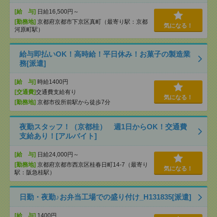
[給 与]
日給16,500円～
[勤務地]
京都府京都市下京区真町（最寄り駅：京都
気になる！
河原町駅）
給与即払いOK！高時給！平日休み！お菓子の製造業
務[派遣]
[給 与]
時給1400円
[交通費]
交通費支給有り
気になる！
[勤務地]
京都市役所前駅から徒歩7分
夜勤スタッフ！（京都桂） 週1日からOK！交通費
支給あり！[アルバイト]
[給 与]
日給24,000円～
[勤務地]
京都府京都市西京区桂春日町14-7（最寄り
気になる！
駅：阪急桂駅）
日勤・夜勤♪お弁当工場での盛り付け_H131835[派遣]
[給 与]
1400円