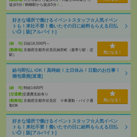
徒歩5分
/
鶴橋駅から徒歩5分
/
…
好きな場所で働けるイベントスタッフ☆人気イベン
トも！来社不要！働いたその日に給料もらえる日払
い◎｜阪[アルバイト]
[給 与]
日給16,500円～
[勤務地]
京都府京都市伏見区納所町（最寄り駅：淀
気になる！
駅）
給与即払いOK！高時給！土日休み！日勤のお仕事！
梱包業務[派遣]
[給 与]
時給1400円
[交通費]
交通費支給有り
気になる！
[勤務地]
京都府京都市伏見区 ※車通勤・バイク通
勤OK
好きな場所で働けるイベントスタッフ☆人気イベン
トも！来社不要！働いたその日に給料もらえる日払
い◎｜阪[アルバイト]