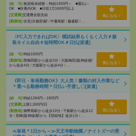
[給 与]
無資格未経験：時給1450円～ ■週払い
OK ■扶養内OK ■日収1万1600円以上
[交通費]
交通費全額支給
気になる！
[勤務地]
伏見(京都府)駅
/
中書島駅
/
藤森駅
/
…
〈PC入力できればOK〉模試結果もくもく入力＃服
装ネイル自由＃短時間OK＃日払[派遣]
[給 与]
時給1600円
[勤務地]
西梅田駅から徒歩3分
/
大阪梅田(阪神線)駅
気になる！
から徒歩4分
/
大阪駅から徒歩4分
/
…
《即日・単発勤務OK》大人気！書類の封入作業など
＊選べる勤務時間＊日払い手渡し〇[派遣]
[給 与]
時給1284円～1605円
[交通費]
上限1,000円/日
気になる！
[勤務地]
御幣島駅から徒歩10分
/
千船駅から徒歩12
分
/
尼崎(阪神線)駅から【登録地】徒歩1分
/
…
≪単発＊1日から～≫天王寺動物園／ナイトズーの受