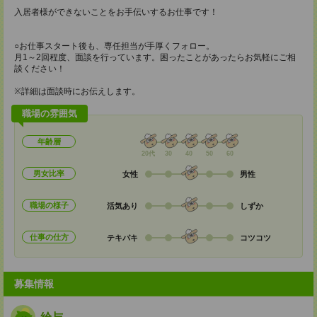
入居者様ができないことをお手伝いするお仕事です！
○お仕事スタート後も、専任担当が手厚くフォロー。
月1～2回程度、面談を行っています。困ったことがあったらお気軽にご相
談ください！
※詳細は面談時にお伝えします。
職場の雰囲気
年齢層
20代
30
40
50
60
男女比率
女性
男性
職場の様子
活気あり
しずか
仕事の仕方
テキパキ
コツコツ
募集情報