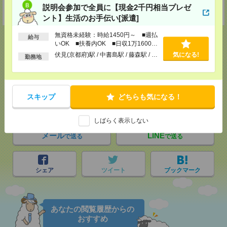
TEL：0120-713-515
説明会参加で全員に【現金2千円相当プレゼ
担当：採用担当
ント】生活のお手伝い[派遣]
無資格未経験：時給1450円～ ■週払
給与
いOK ■扶養内OK ■日収1万1600円
以上
伏見(京都府)駅 / 中書島駅 / 藤森駅 / …
気になる!
勤務地
応募ページへ
スキップ
どちらも気になる！
気になる！
電話応募
しばらく表示しない
メール
LINE
で送る
で送る
シェア
ツイート
ブックマーク
あなたの閲覧履歴からの
おすすめ