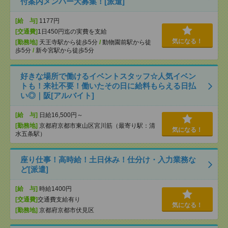
付案内メンバー大募集！[派遣]
[給 与]
1177円
[交通費]
1日450円迄の実費を支給
気になる！
[勤務地]
天王寺駅から徒歩5分
/
動物園前駅から徒
歩5分
/
新今宮駅から徒歩5分
好きな場所で働けるイベントスタッフ☆人気イベン
トも！来社不要！働いたその日に給料もらえる日払
い◎｜阪[アルバイト]
[給 与]
日給16,500円～
[勤務地]
京都府京都市東山区宮川筋（最寄り駅：清
気になる！
水五条駅）
座り仕事！高時給！土日休み！仕分け・入力業務な
ど[派遣]
[給 与]
時給1400円
[交通費]
交通費支給有り
気になる！
[勤務地]
京都府京都市伏見区