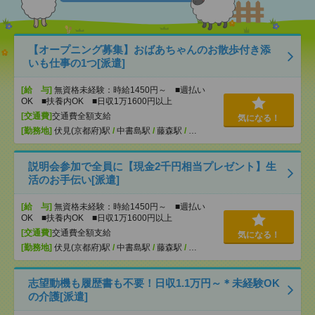
【オープニング募集】おばあちゃんのお散歩付き添
いも仕事の1つ[派遣]
[給 与]
無資格未経験：時給1450円～ ■週払い
OK ■扶養内OK ■日収1万1600円以上
[交通費]
交通費全額支給
気になる！
[勤務地]
伏見(京都府)駅
/
中書島駅
/
藤森駅
/
…
説明会参加で全員に【現金2千円相当プレゼント】生
活のお手伝い[派遣]
[給 与]
無資格未経験：時給1450円～ ■週払い
OK ■扶養内OK ■日収1万1600円以上
[交通費]
交通費全額支給
気になる！
[勤務地]
伏見(京都府)駅
/
中書島駅
/
藤森駅
/
…
志望動機も履歴書も不要！日収1.1万円～＊未経験OK
の介護[派遣]