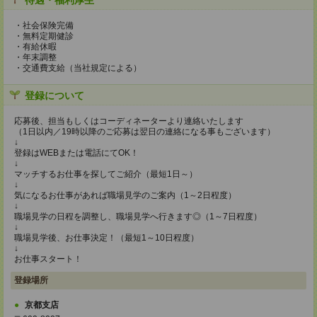
待遇・福利厚生
・社会保険完備
・無料定期健診
・有給休暇
・年末調整
・交通費支給（当社規定による）
登録について
応募後、担当もしくはコーディネーターより連絡いたします
（1日以内／19時以降のご応募は翌日の連絡になる事もございます）
↓
登録はWEBまたは電話にてOK！
↓
マッチするお仕事を探してご紹介（最短1日～）
↓
気になるお仕事があれば職場見学のご案内（1～2日程度）
↓
職場見学の日程を調整し、職場見学へ行きます◎（1～7日程度）
↓
職場見学後、お仕事決定！（最短1～10日程度）
↓
お仕事スタート！
登録場所
京都支店