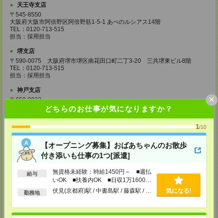
天王寺支店
〒545-8550
大阪府大阪市阿倍野区阿倍野筋1-5-1 あべのルシアス14階
TEL：0120-713-515
担当：採用担当
堺支店
〒590-0075 大阪府堺市堺区南花田口町二丁3-20 三共堺東ビル8階
TEL：0120-713-515
担当：採用担当
神戸支店
×
〒650-0033
兵庫県神戸市中央区江戸町95 井門神戸ビル2階
どちらのお仕事が気になりますか？
TEL：0120-713-515
担当：採用担当
1
/10
西宮支店
【オープニング募集】おばあちゃんのお散歩
〒662-0978
兵庫県西宮市産所町４－８
付き添いも仕事の1つ[派遣]
村井ビル 3階
無資格未経験：時給1450円～ ■週払
給与
TEL：0120-713-515
いOK ■扶養内OK ■日収1万1600円
担当：採用担当
以上
伏見(京都府)駅 / 中書島駅 / 藤森駅 / …
気になる!
勤務地
姫路支店
〒670-0902
兵庫県姫路市白銀町24 みなと銀行第一生命共同ビルディング3階