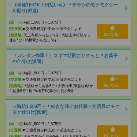
《単発1日OK！日払い可》＊チラシのモクモクシー
ル貼り[派遣]
[給 与]
時給1,500円～1,875円
[交通費]
■ 交通費規定内支給 ※派遣先による
気になる！
[勤務地]
天王寺駅から徒歩5分
/
大阪上本町駅から
徒歩5分
/
鶴橋駅から徒歩5分
/
…
〈カンタン作業！〉スキマ時間にサクッと＊お菓子
の仕分け[派遣]
[給 与]
時給1,500円～1,875円
[交通費]
■ 交通費規定内支給 ※派遣先による
気になる！
[勤務地]
大阪駅から徒歩5分
/
大阪梅田(阪急線)駅か
ら徒歩5分
/
梅田(地下鉄)駅から徒歩5分
/
…
＜時給1,500円～＊好きな時にお仕事＞文房具のモク
モク仕分け[派遣]
[給 与]
時給1,500円～1,875円
[交通費]
■ 交通費規定内支給 ※派遣先による
気になる！
[勤務地]
天王寺駅から徒歩5分
/
大阪上本町駅から