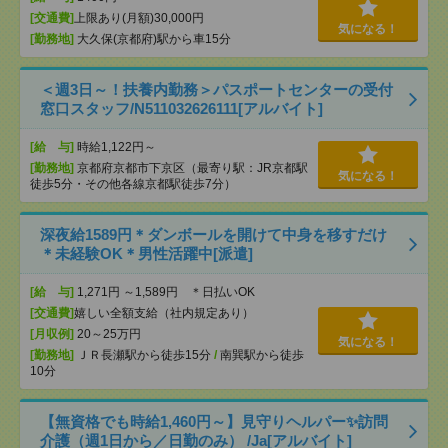
[交通費]
上限あり(月額)30,000円
気になる！
[勤務地]
大久保(京都府)駅から車15分
＜週3日～！扶養内勤務＞パスポートセンターの受付
窓口スタッフ/N511032626111[アルバイト]
[給 与]
時給1,122円～
[勤務地]
京都府京都市下京区（最寄り駅：JR京都駅
気になる！
徒歩5分・その他各線京都駅徒歩7分）
深夜給1589円＊ダンボールを開けて中身を移すだけ
＊未経験OK＊男性活躍中[派遣]
[給 与]
1,271円 ～1,589円 ＊日払いOK
[交通費]
嬉しい全額支給（社内規定あり）
[月収例]
20～25万円
気になる！
[勤務地]
ＪＲ長瀬駅から徒歩15分
/
南巽駅から徒歩
10分
【無資格でも時給1,460円～】見守りヘルパー✨訪問
介護（週1日から／日勤のみ） /Ja[アルバイト]