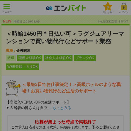
0
メニュー
気になる！
ログイン
NEW
掲載日 :2026
/
08
/
09
No.NCKK京都_34KYT
＜時給1450円＊日払い可＞ラグジュアリーマ
ンションで買い物代行などサポート業務
職種：
介護関連
派遣
職種未経験OK
社会人未経験OK
ブランクOK
WEB登録・面接OK
＜最短3日でお仕事決定！＞高級ホテルのような職
場！お買い物代行など生活のサポート
【高収入×日払いOKの生活サポート】
▼入居者の皆さんは自立
...もっとみる
応募が集まった時点で掲載終了
この求人は応募が集まり次第、掲載終了致します。予めご理解くださ