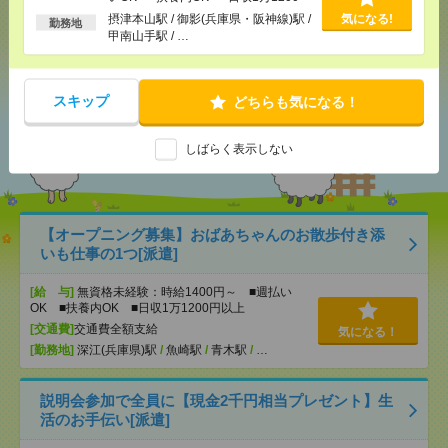
以上
摂津本山駅 / 御影(兵庫県・阪神線)駅 /
気になる!
勤務地
甲南山手駅 / …
シェア
ツイート
ブックマーク
スキップ
どちらも気になる！
あなたの閲覧履歴からの
おすすめ
しばらく表示しない
【オープニング募集】おばあちゃんのお散歩付き添
いも仕事の1つ[派遣]
[給 与]
無資格未経験：時給1400円～ ■週払い
OK ■扶養内OK ■日収1万1200円以上
[交通費]
交通費全額支給
気になる！
[勤務地]
深江(兵庫県)駅
/
魚崎駅
/
青木駅
/
…
説明会参加で全員に【現金2千円相当プレゼント】生
活のお手伝い[派遣]