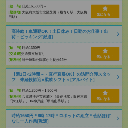
[給 与]
日給16,500円～
[勤務地]
大阪府大阪市北区芝田（最寄り駅：大阪梅
気になる！
田駅）
高時給！車通勤OK！土日休み！日勤のお仕事！出
荷・ピッキング[派遣]
[給 与]
時給1350円
[交通費]
交通費支給有り
気になる！
[勤務地]
総合運動公園駅から徒歩15分
【週1日×2時間～・直行直帰OK】の訪問介護スタッ
フ 未経験歓迎⭐柔軟シフト♬[アルバイト]
[給 与]
時給1,350円～1,900円
[勤務地]
兵庫県神戸市東灘区（最寄り駅：阪神本線
気になる！
「深江駅」、JR神戸線「甲南山手駅」）
時給1650円＊8時-17時＊ロボットの組立＊会話ほぼ
なし一人作業[派遣]