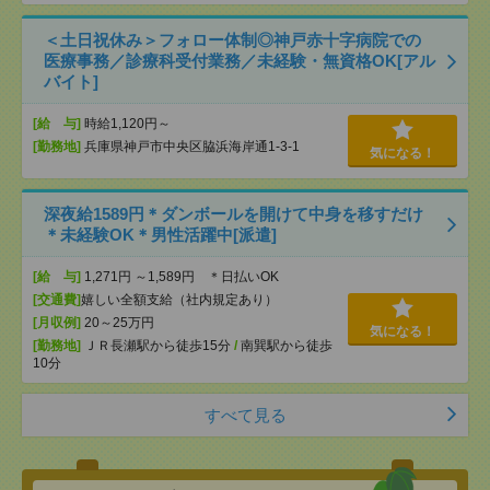
＜土日祝休み＞フォロー体制◎神戸赤十字病院での
医療事務／診療科受付業務／未経験・無資格OK[アル
バイト]
[給 与]
時給1,120円～
[勤務地]
兵庫県神戸市中央区脇浜海岸通1-3-1
気になる！
深夜給1589円＊ダンボールを開けて中身を移すだけ
＊未経験OK＊男性活躍中[派遣]
[給 与]
1,271円 ～1,589円 ＊日払いOK
[交通費]
嬉しい全額支給（社内規定あり）
[月収例]
20～25万円
気になる！
[勤務地]
ＪＲ長瀬駅から徒歩15分
/
南巽駅から徒歩
10分
すべて見る