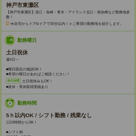
神戸市東灘区
【神戸市東灘区】深江・魚崎・青木・アイランド北口・南魚崎など勤務地多
数！
≪自宅からドアtoドアで30分以内！≫ご希望の勤務地を紹介します。
勤務曜日
土日祝休
週4日～
■曜日固定の相談OK！
■希望の曜日があればご相談ください！
土日祝休みもOK！
休日休暇
■産休・育休取得実績あり
勤務時間
5ｈ以内OK / シフト勤務 / 残業なし
1日5時間からOK！
■シフト例