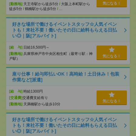
気になる！
[勤務地]
天王寺駅から徒歩5分
/
大阪上本町駅から
徒歩5分
/
鶴橋駅から徒歩5分
/
…
好きな場所で働けるイベントスタッフ☆人気イベン
トも！来社不要！働いたその日に給料もらえる日払
い◎｜阪[アルバイト]
[給 与]
日給16,500円～
[勤務地]
兵庫県神戸市中央区相生町（最寄り駅：神
気になる！
戸駅）
座り仕事！給与即払いOK！高時給！土日休み！包装
作業など[派遣]
[給 与]
時給1300円
[交通費]
交通費支給有り
気になる！
[勤務地]
天満橋駅から徒歩10分
好きな場所で働けるイベントスタッフ☆人気イベン
トも！来社不要！働いたその日に給料もらえる日払
い◎｜阪[アルバイト]