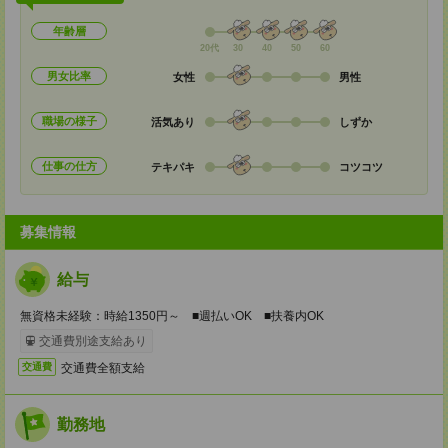
年齢層
20代
30
40
50
60
男女比率
女性
男性
職場の様子
活気あり
しずか
仕事の仕方
テキパキ
コツコツ
募集情報
給与
無資格未経験：時給1350円～ ■週払いOK ■扶養内OK
交通費別途支給あり
交通費全額支給
交通費
勤務地