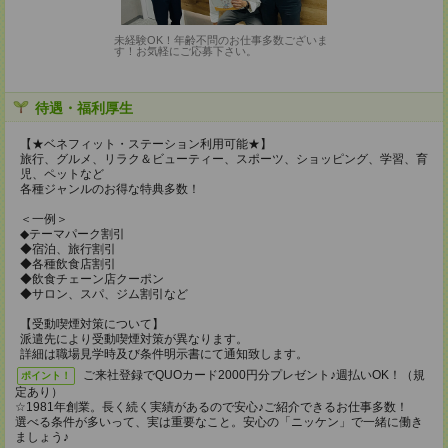
未経験OK！年齢不問のお仕事多数ございま
す！お気軽にご応募下さい。
待遇・福利厚生
【★ベネフィット・ステーション利用可能★】
旅行、グルメ、リラク＆ビューティー、スポーツ、ショッピング、学習、育
児、ペットなど
各種ジャンルのお得な特典多数！
＜一例＞
◆テーマパーク割引
◆宿泊、旅行割引
◆各種飲食店割引
◆飲食チェーン店クーポン
◆サロン、スパ、ジム割引など
【受動喫煙対策について】
派遣先により受動喫煙対策が異なります。
詳細は職場見学時及び条件明示書にて通知致します。
ご来社登録でQUOカード2000円分プレゼント♪週払いOK！（規
ポイント！
定あり）
☆1981年創業。長く続く実績があるので安心♪ご紹介できるお仕事多数！
選べる条件が多いって、実は重要なこと。安心の「ニッケン」で一緒に働き
ましょう♪