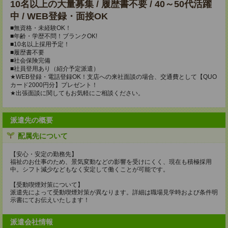
10名以上の大量募集 / 履歴書不要 / 40～50代活躍
中 / WEB登録・面接OK
■無資格・未経験OK！
■年齢・学歴不問！ブランクOK!
■10名以上採用予定！
■履歴書不要
■社会保険完備
■社員登用あり（紹介予定派遣）
★WEB登録・電話登録OK！支店への来社面談の場合、交通費として【QUO
カード2000円分】プレゼント！
★出張面談に関してもお気軽にご相談ください。
派遣先の概要
配属先について
【安心・安定の勤務先】
福祉のお仕事のため、景気変動などの影響を受けにくく、現在も積極採用
中。シフト減少などもなく安定して働くことが可能です。
【受動喫煙対策について】
派遣先によって受動喫煙対策が異なります。詳細は職場見学時および条件明
示書にてお伝えいたします！
派遣会社情報