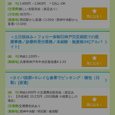
[給 与]
1,650円 ～2,063円 ＊日払いOK
[交通費]
嬉しい全額支給（規定あり）
[月収例]
30万円～
気になる！
[勤務地]
明石駅から直通バス20分
/
西神中央駅から
直通バス10分
＜土日祝休み＞フォロー体制◎神戸労災病院での医
療事務／診療科受付業務／未経験・無資格OK[アルバ
イト]
[給 与]
時給1,120円～
[勤務地]
兵庫県神戸市中央区籠池通4-1-23
気になる！
<タイパ抜群>キレイな倉庫でピッキング・梱包（日
勤）[派遣]
[給 与]
時給1450円 ※交通費全額支給（規定あ
り） 【月収例】23.2万円（20日勤務 ※残業なしの
場合）
気になる！
[交通費]
交通費支給あり
[勤務地]
西神中央駅
/
明石駅
/
板宿駅