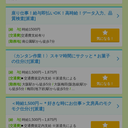
座り仕事！給与即払いOK！高時給！データ入力、品
質検査[派遣]
[給 与]
時給1500円
[交通費]
交通費支給有り
気になる！
[勤務地]
南公園駅から徒歩7分
〈カンタン作業！〉スキマ時間にサクッと＊お菓子
の仕分け[派遣]
[給 与]
時給1,500円～1,875円
[交通費]
■ 交通費規定内支給 ※派遣先による
気になる！
[勤務地]
大阪駅から徒歩5分
/
大阪梅田(阪急線)駅か
ら徒歩5分
/
梅田(地下鉄)駅から徒歩5分
/
…
＜時給1,500円～＊好きな時にお仕事＞文房具のモク
モク仕分け[派遣]
[給 与]
時給1,500円～1,875円
[交通費]
■ 交通費規定内支給 ※派遣先による