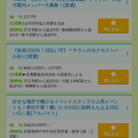
付案内メンバー大募集！[派遣]
[給 与]
1177円
[交通費]
1日450円迄の実費を支給
気になる！
[勤務地]
天王寺駅から徒歩5分
/
動物園前駅から徒
歩5分
/
新今宮駅から徒歩5分
《単発1日OK！日払い可》＊チラシのモクモクシー
ル貼り[派遣]
[給 与]
時給1,500円～1,875円
[交通費]
■ 交通費規定内支給 ※派遣先による
気になる！
[勤務地]
天王寺駅から徒歩5分
/
大阪上本町駅から
徒歩5分
/
鶴橋駅から徒歩5分
/
…
好きな場所で働けるイベントスタッフ☆人気イベン
トも！来社不要！働いたその日に給料もらえる日払
い◎｜阪[アルバイト]
[給 与]
日給16,500円～
[勤務地]
兵庫県神戸市中央区雲井通（最寄り駅：三
気になる！
宮駅）