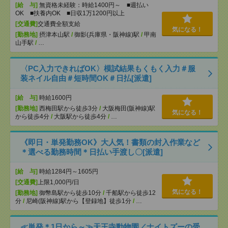
[給 与]
無資格未経験：時給1400円～ ■週払い
OK ■扶養内OK ■日収1万1200円以上
[交通費]
交通費全額支給
気になる！
[勤務地]
摂津本山駅
/
御影(兵庫県・阪神線)駅
/
甲南
山手駅
/
…
〈PC入力できればOK〉模試結果もくもく入力＃服
装ネイル自由＃短時間OK＃日払[派遣]
[給 与]
時給1600円
[勤務地]
西梅田駅から徒歩3分
/
大阪梅田(阪神線)駅
気になる！
から徒歩4分
/
大阪駅から徒歩4分
/
…
《即日・単発勤務OK》大人気！書類の封入作業など
＊選べる勤務時間＊日払い手渡し〇[派遣]
[給 与]
時給1284円～1605円
[交通費]
上限1,000円/日
気になる！
[勤務地]
御幣島駅から徒歩10分
/
千船駅から徒歩12
分
/
尼崎(阪神線)駅から【登録地】徒歩1分
/
…
≪単発＊1日から～≫天王寺動物園／ナイトズーの受