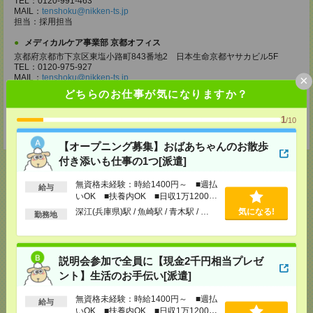
TEL：0120-991-463
MAIL：
tenshoku@nikken-ts.jp
担当：採用担当
メディカルケア事業部 京都オフィス
京都府京都市下京区東塩小路町843番地2 日本生命京都ヤサカビル5F
TEL：0120-975-927
×
MAIL：
tenshoku@nikken-ts.jp
担当：採用担当
どちらのお仕事が気になりますか？
登録交通費
1
/10
★今ならご来社登録でQUOカード2000円分をプレゼント中★
【オープニング募集】おばあちゃんのお散歩
付き添いも仕事の1つ[派遣]
無資格未経験：時給1400円～ ■週払
給与
いOK ■扶養内OK ■日収1万1200円
応募ページへ
以上
深江(兵庫県)駅 / 魚崎駅 / 青木駅 / …
気になる!
勤務地
気になる！
電話応募
説明会参加で全員に【現金2千円相当プレゼ
ント】生活のお手伝い[派遣]
無資格未経験：時給1400円～ ■週払
メール
LINE
給与
で送る
で送る
いOK ■扶養内OK ■日収1万1200円