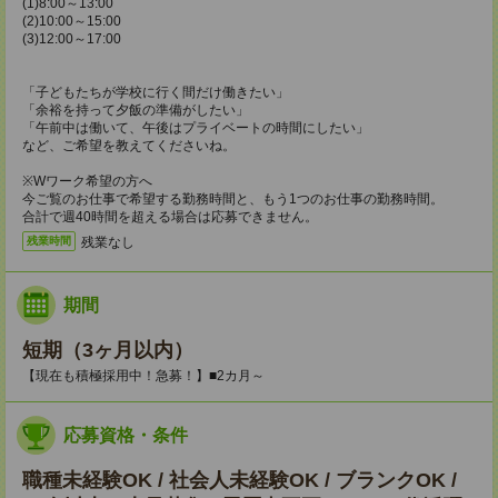
(1)8:00～13:00
(2)10:00～15:00
(3)12:00～17:00
「子どもたちが学校に行く間だけ働きたい」
「余裕を持って夕飯の準備がしたい」
「午前中は働いて、午後はプライベートの時間にしたい」
など、ご希望を教えてくださいね。
※Wワーク希望の方へ
今ご覧のお仕事で希望する勤務時間と、もう1つのお仕事の勤務時間。
合計で週40時間を超える場合は応募できません。
残業なし
残業時間
期間
短期（3ヶ月以内）
【現在も積極採用中！急募！】■2カ月～
応募資格・条件
職種未経験OK / 社会人未経験OK / ブランクOK /