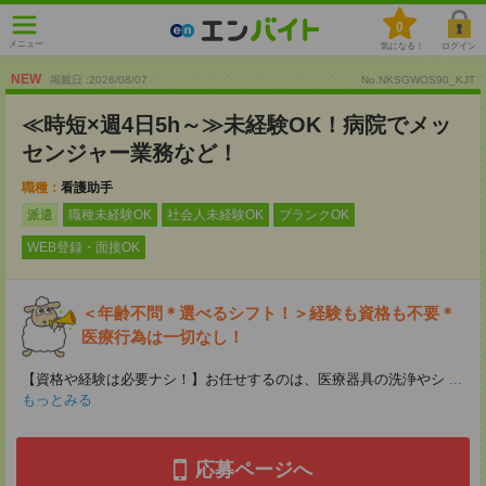
0
メニュー
気になる！
ログイン
NEW
掲載日 :2026
/
08
/
07
No.NKSGWOS90_KJT
≪時短×週4日5h～≫未経験OK！病院でメッ
センジャー業務など！
職種：
看護助手
派遣
職種未経験OK
社会人未経験OK
ブランクOK
WEB登録・面接OK
＜年齢不問＊選べるシフト！＞経験も資格も不要＊
医療行為は一切なし！
【資格や経験は必要ナシ！】お任せするのは、医療器具の洗浄やシ
...
もっとみる
応募ページへ