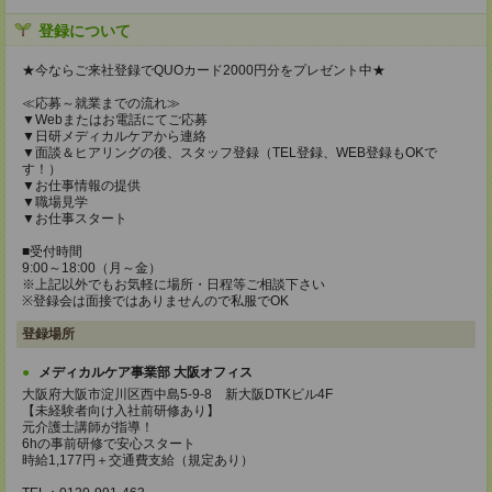
登録について
★今ならご来社登録でQUOカード2000円分をプレゼント中★
≪応募～就業までの流れ≫
▼Webまたはお電話にてご応募
▼日研メディカルケアから連絡
▼面談＆ヒアリングの後、スタッフ登録（TEL登録、WEB登録もOKで
す！）
▼お仕事情報の提供
▼職場見学
▼お仕事スタート
■受付時間
9:00～18:00（月～金）
※上記以外でもお気軽に場所・日程等ご相談下さい
※登録会は面接ではありませんので私服でOK
登録場所
メディカルケア事業部 大阪オフィス
大阪府大阪市淀川区西中島5-9-8 新大阪DTKビル4F
【未経験者向け入社前研修あり】
元介護士講師が指導！
6hの事前研修で安心スタート
時給1,177円＋交通費支給（規定あり）