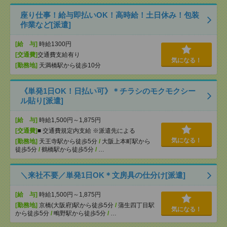
座り仕事！給与即払いOK！高時給！土日休み！包装
作業など[派遣]
[給 与]
時給1300円
[交通費]
交通費支給有り
気になる！
[勤務地]
天満橋駅から徒歩10分
《単発1日OK！日払い可》＊チラシのモクモクシー
ル貼り[派遣]
[給 与]
時給1,500円～1,875円
[交通費]
■ 交通費規定内支給 ※派遣先による
気になる！
[勤務地]
天王寺駅から徒歩5分
/
大阪上本町駅から
徒歩5分
/
鶴橋駅から徒歩5分
/
…
＼来社不要／単発1日OK＊文房具の仕分け[派遣]
[給 与]
時給1,500円～1,875円
[勤務地]
京橋(大阪府)駅から徒歩5分
/
蒲生四丁目駅
気になる！
から徒歩5分
/
鴫野駅から徒歩5分
/
…