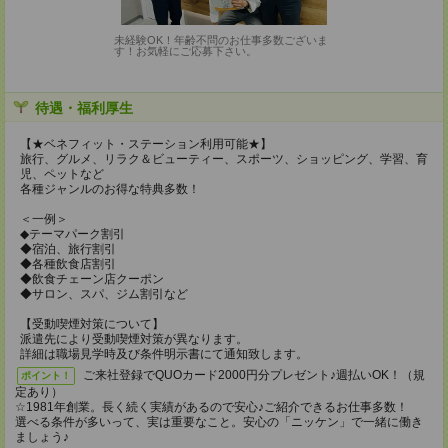
未経験OK！年齢不問のお仕事多数ございま
す！お気軽にご応募下さい。
待遇・福利厚生
【★ベネフィット・ステーション利用可能★】
旅行、グルメ、リラク＆ビューティー、スポーツ、ショッピング、学習、育
児、ペットなど
各種ジャンルのお得な特典多数！
＜一例＞
◆テーマパーク割引
◆宿泊、旅行割引
◆各種飲食店割引
◆飲食チェーン店クーポン
◆サロン、スパ、ジム割引など
【受動喫煙対策について】
派遣先により受動喫煙対策が異なります。
詳細は職場見学時及び条件明示書にて通知致します。
ご来社登録でQUOカード2000円分プレゼント♪週払いOK！（規
ポイント！
定あり）
☆1981年創業。長く続く実績があるので安心♪ご紹介できるお仕事多数！
選べる条件が多いって、実は重要なこと。安心の「ニッケン」で一緒に働き
ましょう♪