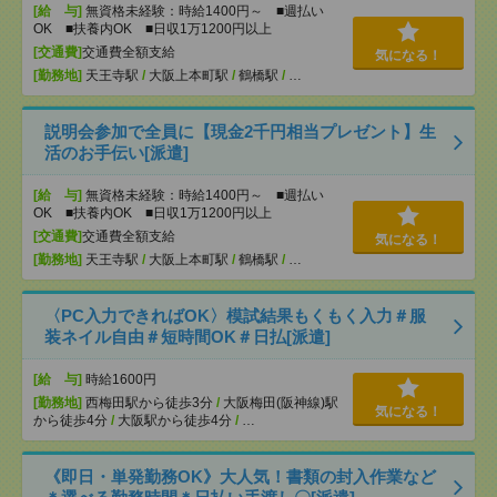
[給 与]
無資格未経験：時給1400円～ ■週払い
OK ■扶養内OK ■日収1万1200円以上
[交通費]
交通費全額支給
気になる！
[勤務地]
天王寺駅
/
大阪上本町駅
/
鶴橋駅
/
…
説明会参加で全員に【現金2千円相当プレゼント】生
活のお手伝い[派遣]
[給 与]
無資格未経験：時給1400円～ ■週払い
OK ■扶養内OK ■日収1万1200円以上
[交通費]
交通費全額支給
気になる！
[勤務地]
天王寺駅
/
大阪上本町駅
/
鶴橋駅
/
…
〈PC入力できればOK〉模試結果もくもく入力＃服
装ネイル自由＃短時間OK＃日払[派遣]
[給 与]
時給1600円
[勤務地]
西梅田駅から徒歩3分
/
大阪梅田(阪神線)駅
気になる！
から徒歩4分
/
大阪駅から徒歩4分
/
…
《即日・単発勤務OK》大人気！書類の封入作業など