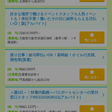
[勤務地]
玉造駅から徒歩5分
好きな場所で働けるイベントスタッフ☆人気イベン
トも！来社不要！働いたその日に給料もらえる日払
い◎｜阪[アルバイト]
[給 与]
日給16,500円～
[勤務地]
大阪府大阪市浪速区湊町（最寄り駅：ＪＲ
気になる！
難波駅）
座り仕事！給与即払いOK！高時給！オイルの充填、
梱包等[派遣]
[給 与]
時給1300円
[交通費]
交通費支給有り
気になる！
[勤務地]
門真南駅から徒歩12分
＜週3日～！扶養内勤務＞パスポートセンターの受付
窓口スタッフ/N511032626111[アルバイト]
[給 与]
時給1,122円～