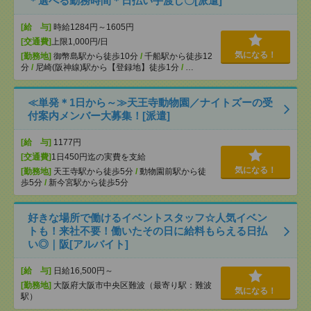
＊選べる勤務時間＊日払い手渡し〇[派遣]
[給 与]
時給1284円～1605円
[交通費]
上限1,000円/日
気になる！
[勤務地]
御幣島駅から徒歩10分
/
千船駅から徒歩12
分
/
尼崎(阪神線)駅から【登録地】徒歩1分
/
…
≪単発＊1日から～≫天王寺動物園／ナイトズーの受
付案内メンバー大募集！[派遣]
[給 与]
1177円
[交通費]
1日450円迄の実費を支給
気になる！
[勤務地]
天王寺駅から徒歩5分
/
動物園前駅から徒
歩5分
/
新今宮駅から徒歩5分
好きな場所で働けるイベントスタッフ☆人気イベン
トも！来社不要！働いたその日に給料もらえる日払
い◎｜阪[アルバイト]
[給 与]
日給16,500円～
[勤務地]
大阪府大阪市中央区難波（最寄り駅：難波
気になる！
駅）