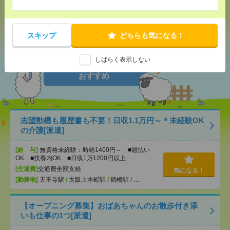
シェア
ツイート
ブックマーク
スキップ
どちらも気になる！
しばらく表示しない
あなたの閲覧履歴からの
おすすめ
志望動機も履歴書も不要！日収1.1万円～＊未経験OK
の介護[派遣]
[給 与]
無資格未経験：時給1400円～ ■週払い
OK ■扶養内OK ■日収1万1200円以上
[交通費]
交通費全額支給
気になる！
[勤務地]
天王寺駅
/
大阪上本町駅
/
鶴橋駅
/
…
【オープニング募集】おばあちゃんのお散歩付き添
いも仕事の1つ[派遣]