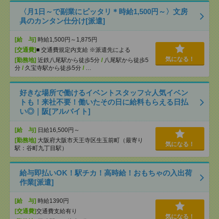
〈月1日～で副業にピッタリ＊時給1,500円～〉文房
具のカンタン仕分け[派遣]
[給 与]
時給1,500円～1,875円
[交通費]
■ 交通費規定内支給 ※派遣先による
気になる！
[勤務地]
近鉄八尾駅から徒歩5分
/
八尾駅から徒歩5
分
/
久宝寺駅から徒歩5分
/
…
好きな場所で働けるイベントスタッフ☆人気イベン
トも！来社不要！働いたその日に給料もらえる日払
い◎｜阪[アルバイト]
[給 与]
日給16,500円～
[勤務地]
大阪府大阪市天王寺区生玉前町（最寄り
気になる！
駅：谷町九丁目駅）
給与即払いOK！駅チカ！高時給！おもちゃの入出荷
作業[派遣]
[給 与]
時給1390円
[交通費]
交通費支給有り
気になる！