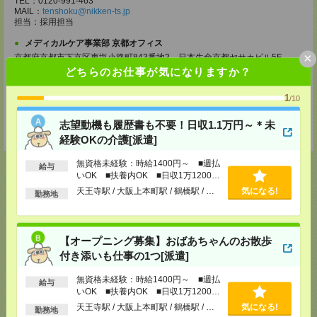
TEL：0120-991-463
MAIL：
tenshoku@nikken-ts.jp
担当：採用担当
メディカルケア事業部 京都オフィス
×
京都府京都市下京区東塩小路町843番地2 日本生命京都ヤサカビル5F
TEL：0120-975-927
どちらのお仕事が気になりますか？
MAIL：
tenshoku@nikken-ts.jp
担当：採用担当
1
/10
登録交通費
志望動機も履歴書も不要！日収1.1万円～＊未
★今ならご来社登録でQUOカード2000円分をプレゼント中★
経験OKの介護[派遣]
無資格未経験：時給1400円～ ■週払
給与
いOK ■扶養内OK ■日収1万1200円
以上
天王寺駅 / 大阪上本町駅 / 鶴橋駅 / …
気になる!
勤務地
応募ページへ
【オープニング募集】おばあちゃんのお散歩
付き添いも仕事の1つ[派遣]
気になる！
電話応募
無資格未経験：時給1400円～ ■週払
給与
いOK ■扶養内OK ■日収1万1200円
以上
メール
LINE
で送る
で送る
天王寺駅 / 大阪上本町駅 / 鶴橋駅 / …
気になる!
勤務地