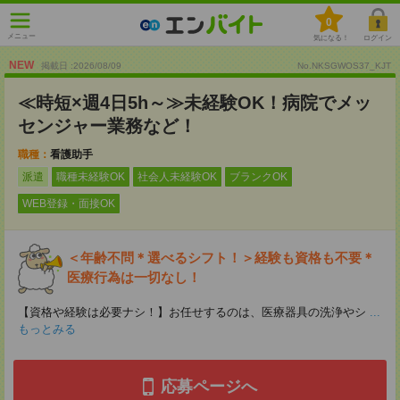
0
メニュー
気になる！
ログイン
NEW
掲載日 :2026
/
08
/
09
No.NKSGWOS37_KJT
≪時短×週4日5h～≫未経験OK！病院でメッ
センジャー業務など！
職種：
看護助手
派遣
職種未経験OK
社会人未経験OK
ブランクOK
WEB登録・面接OK
＜年齢不問＊選べるシフト！＞経験も資格も不要＊
医療行為は一切なし！
【資格や経験は必要ナシ！】お任せするのは、医療器具の洗浄やシ
...
もっとみる
応募ページへ