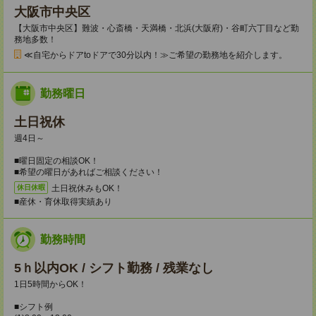
大阪市中央区
【大阪市中央区】難波・心斎橋・天満橋・北浜(大阪府)・谷町六丁目など勤
務地多数！
≪自宅からドアtoドアで30分以内！≫ご希望の勤務地を紹介します。
勤務曜日
土日祝休
週4日～
■曜日固定の相談OK！
■希望の曜日があればご相談ください！
土日祝休みもOK！
休日休暇
■産休・育休取得実績あり
勤務時間
5ｈ以内OK / シフト勤務 / 残業なし
1日5時間からOK！
■シフト例