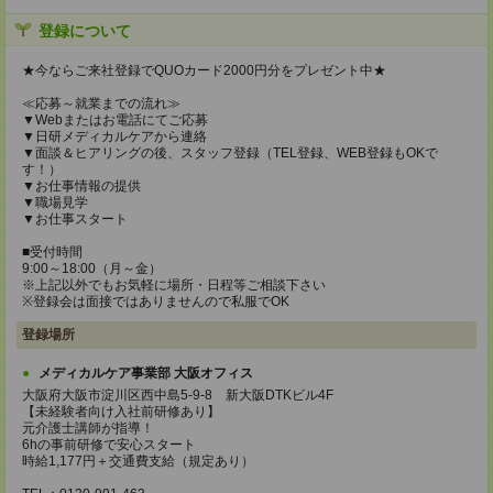
登録について
★今ならご来社登録でQUOカード2000円分をプレゼント中★
≪応募～就業までの流れ≫
▼Webまたはお電話にてご応募
▼日研メディカルケアから連絡
▼面談＆ヒアリングの後、スタッフ登録（TEL登録、WEB登録もOKで
す！）
▼お仕事情報の提供
▼職場見学
▼お仕事スタート
■受付時間
9:00～18:00（月～金）
※上記以外でもお気軽に場所・日程等ご相談下さい
※登録会は面接ではありませんので私服でOK
登録場所
メディカルケア事業部 大阪オフィス
大阪府大阪市淀川区西中島5-9-8 新大阪DTKビル4F
【未経験者向け入社前研修あり】
元介護士講師が指導！
6hの事前研修で安心スタート
時給1,177円＋交通費支給（規定あり）