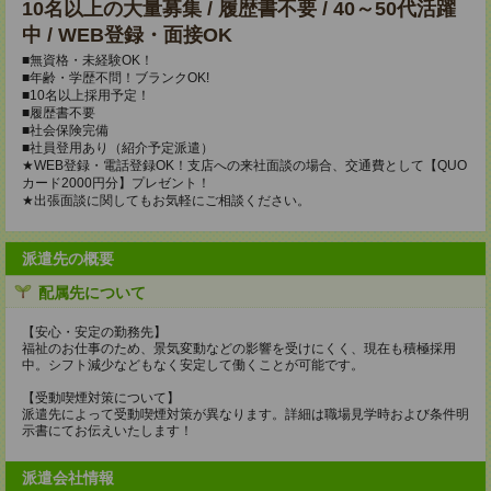
10名以上の大量募集 / 履歴書不要 / 40～50代活躍
中 / WEB登録・面接OK
■無資格・未経験OK！
■年齢・学歴不問！ブランクOK!
■10名以上採用予定！
■履歴書不要
■社会保険完備
■社員登用あり（紹介予定派遣）
★WEB登録・電話登録OK！支店への来社面談の場合、交通費として【QUO
カード2000円分】プレゼント！
★出張面談に関してもお気軽にご相談ください。
派遣先の概要
配属先について
【安心・安定の勤務先】
福祉のお仕事のため、景気変動などの影響を受けにくく、現在も積極採用
中。シフト減少などもなく安定して働くことが可能です。
【受動喫煙対策について】
派遣先によって受動喫煙対策が異なります。詳細は職場見学時および条件明
示書にてお伝えいたします！
派遣会社情報