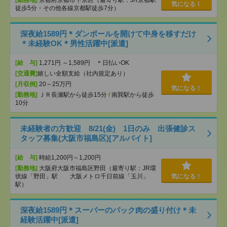
[勤務地]
京都府京都市下京区（最寄り駅：JR京都駅
気になる！
徒歩5分・その他各線京都駅徒歩7分）
深夜給1589円＊ダンボールを開けて中身を移すだけ
＊未経験OK＊男性活躍中[派遣]
[給 与]
1,271円 ～1,589円 ＊日払いOK
[交通費]
嬉しい全額支給（社内規定あり）
[月収例]
20～25万円
気になる！
[勤務地]
ＪＲ長瀬駅から徒歩15分
/
南巽駅から徒歩
10分
未経験者の方歓迎 8/21(金) 1日のみ 出張健診ス
タッフ募集(大阪市福島区)[アルバイト]
[給 与]
時給1,200円～1,200円
[勤務地]
大阪府大阪市福島区野田（最寄り駅：JR環
状線「野田」駅 大阪メトロ千日前線「玉川」
気になる！
駅）
深夜給1589円＊スーパーのパック肉の盛り付け＊未
経験活躍中[派遣]