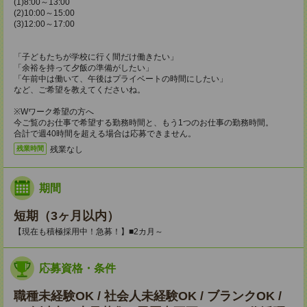
(1)8:00～13:00
(2)10:00～15:00
(3)12:00～17:00
「子どもたちが学校に行く間だけ働きたい」
「余裕を持って夕飯の準備がしたい」
「午前中は働いて、午後はプライベートの時間にしたい」
など、ご希望を教えてくださいね。
※Wワーク希望の方へ
今ご覧のお仕事で希望する勤務時間と、もう1つのお仕事の勤務時間。
合計で週40時間を超える場合は応募できません。
残業なし
残業時間
期間
短期（3ヶ月以内）
【現在も積極採用中！急募！】■2カ月～
応募資格・条件
職種未経験OK / 社会人未経験OK / ブランクOK /