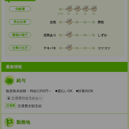
年齢層
20代
30
40
50
60
男女比率
女性
男性
職場の様子
活気あり
しずか
仕事の仕方
テキパキ
コツコツ
募集情報
給与
無資格未経験：時給1350円～ ■週払いOK ■扶養内OK
交通費別途支給あり
交通費全額支給
交通費
勤務地