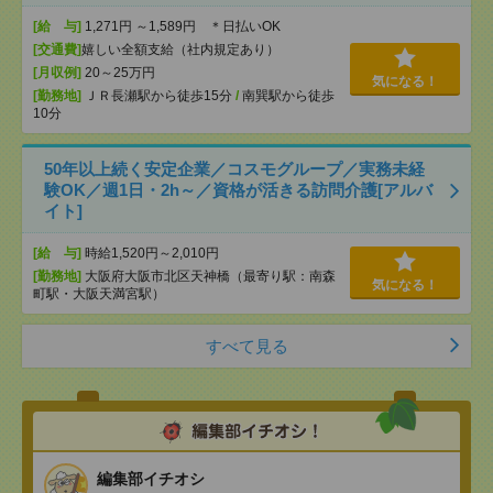
[給 与]
1,271円 ～1,589円 ＊日払いOK
[交通費]
嬉しい全額支給（社内規定あり）
[月収例]
20～25万円
気になる！
[勤務地]
ＪＲ長瀬駅から徒歩15分
/
南巽駅から徒歩
10分
50年以上続く安定企業／コスモグループ／実務未経
験OK／週1日・2h～／資格が活きる訪問介護[アルバ
イト]
[給 与]
時給1,520円～2,010円
[勤務地]
大阪府大阪市北区天神橋（最寄り駅：南森
気になる！
町駅・大阪天満宮駅）
すべて見る
編集部イチオシ