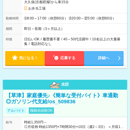
大久保(京都府)駅から車15分
お弁当工場
➀8:00～17:00（休憩60分） ➁20:00～翌5:00（休憩60分）
勤務時間
即日～長期（3ヶ月以上）
期間
日払いOK
/
履歴書不要
/
40～50代活躍中
/
10名以上の大量募
特徴
集
/
電話対応なし
気になる！
応募する
詳細へ
未読
【草津】家庭優先♪《簡単な受付バイト》車通勤
◎ガソリン代支給/os_509836
アルバイト
職種未経験OK
時給1,350円～
給与
◎月収例 時給1350円×7時間30分×10日（週2～3日） ＝月収10