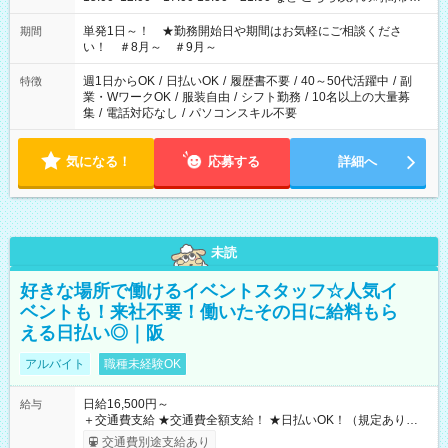
お気軽にご相談ください！
単発1日～！ ★勤務開始日や期間はお気軽にご相談くださ
期間
い！ ＃8月～ ＃9月～
週1日からOK
/
日払いOK
/
履歴書不要
/
40～50代活躍中
/
副
特徴
業・WワークOK
/
服装自由
/
シフト勤務
/
10名以上の大量募
集
/
電話対応なし
/
パソコンスキル不要
気になる！
応募する
詳細へ
未読
好きな場所で働けるイベントスタッフ☆人気イ
ベントも！来社不要！働いたその日に給料もら
える日払い◎｜阪
アルバイト
職種未経験OK
日給16,500円～
給与
＋交通費支給 ★交通費全額支給！ ★日払いOK！（規定あり） ┗
働いたその日に現金GET♪ お仕事後はコンビニATMから 日払
交通費別途支給あり