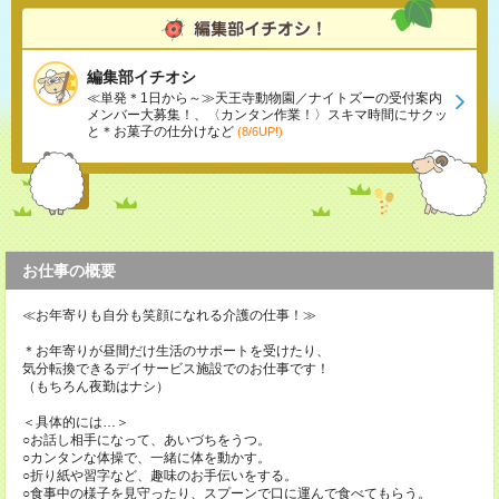
編集部イチオシ
≪単発＊1日から～≫天王寺動物園／ナイトズーの受付案内
メンバー大募集！、〈カンタン作業！〉スキマ時間にサクッ
と＊お菓子の仕分けなど
(8/6UP!)
お仕事の概要
≪お年寄りも自分も笑顔になれる介護の仕事！≫
＊お年寄りが昼間だけ生活のサポートを受けたり、
気分転換できるデイサービス施設でのお仕事です！
（もちろん夜勤はナシ）
＜具体的には…＞
○お話し相手になって、あいづちをうつ。
○カンタンな体操で、一緒に体を動かす。
○折り紙や習字など、趣味のお手伝いをする。
○食事中の様子を見守ったり、スプーンで口に運んで食べてもらう。