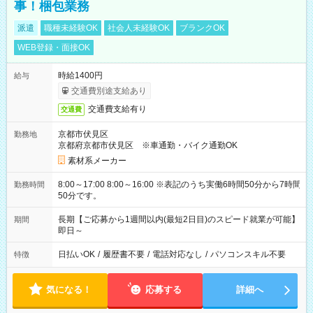
事！梱包業務
派遣
職種未経験OK
社会人未経験OK
ブランクOK
WEB登録・面接OK
時給1400円
給与
交通費別途支給あり
交通費支給有り
交通費
京都市伏見区
勤務地
京都府京都市伏見区 ※車通勤・バイク通勤OK
素材系メーカー
8:00～17:00 8:00～16:00 ※表記のうち実働6時間50分から7時間
勤務時間
50分です。
長期【ご応募から1週間以内(最短2日目)のスピード就業が可能】
期間
即日～
日払いOK
/
履歴書不要
/
電話対応なし
/
パソコンスキル不要
特徴
気になる！
応募する
詳細へ