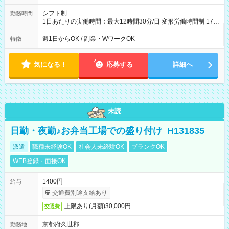
シフト制
勤務時間
1日あたりの実働時間：最大12時間30分/日 変形労働時間制 17：
00～翌9：00（休憩時間3.5時間) 一日の実働時間：12.5時間 想
定労働時間：37.5時間/週 ＊曜日相談：可 ＊労働日数相談：可
週1日からOK / 副業・WワークOK
特徴
気になる！
応募する
詳細へ
未読
日勤・夜勤♪お弁当工場での盛り付け_H131835
派遣
職種未経験OK
社会人未経験OK
ブランクOK
WEB登録・面接OK
1400円
給与
交通費別途支給あり
上限あり(月額)30,000円
交通費
京都府久世郡
勤務地