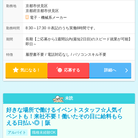
京都市伏見区
勤務地
京都府京都市伏見区
電子・機械系メーカー
8:30～17:30 ※表記のうち実働8時間です。
勤務時間
長期【ご応募から1週間以内(最短2日目)のスピード就業が可能】
期間
即日～
履歴書不要
/
電話対応なし
/
パソコンスキル不要
特徴
気になる！
応募する
詳細へ
未読
好きな場所で働けるイベントスタッフ☆人気イ
ベントも！来社不要！働いたその日に給料もら
える日払い◎｜阪
アルバイト
職種未経験OK