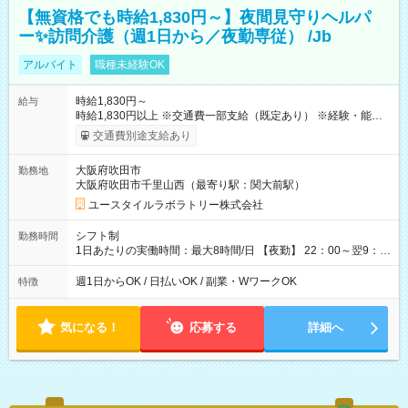
【無資格でも時給1,830円～】夜間見守りヘルパ
ー✨訪問介護（週1日から／夜勤専従） /Jb
アルバイト
職種未経験OK
時給1,830円～
給与
時給1,830円以上 ※交通費一部支給（既定あり） ※経験・能力を
考慮して決定します 【収入例】 週1回勤務の場合：1,830円×8時
交通費別途支給あり
間×4回=5万8,560円 週3回勤務の場合：1,830円×8時間×12回
=17万5,680円 【試用期間】試用期間あり 試用期間の長さ：2ヶ
大阪府吹田市
勤務地
月 ※ 雇用形態と給与に、本採用時と異なる部分があります。 雇
大阪府吹田市千里山西（最寄り駅：関大前駅）
用形態：本採用時と同じです。 給与：時給 1,610円以上
ユースタイルラボラトリー株式会社
シフト制
勤務時間
1日あたりの実働時間：最大8時間/日 【夜勤】 22：00～翌9：
00 ※週1日～OK ／ 夜勤専従 ＊＊ 勤務時間例 ＊＊ ■22時か
ら翌7時 ■23時から翌8時 ■24時から翌9時 など ※上記の時間
週1日からOK / 日払いOK / 副業・WワークOK
特徴
内で8時間勤務（休憩1時間）ご利用者様により、時間は異なり
ます。 ※曜日固定（毎週同じ曜日での勤務となります）
気になる！
応募する
詳細へ