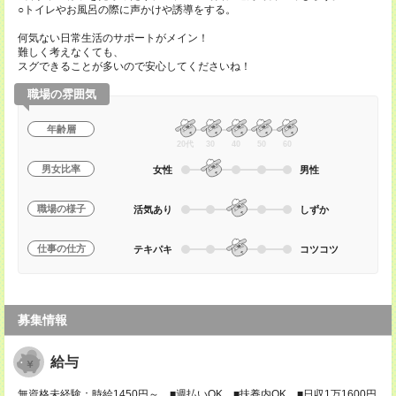
○トイレやお風呂の際に声かけや誘導をする。
何気ない日常生活のサポートがメイン！
難しく考えなくても、
スグできることが多いので安心してくださいね！
職場の雰囲気
年齢層
20代
30
40
50
60
男女比率
女性
男性
職場の様子
活気あり
しずか
仕事の仕方
テキパキ
コツコツ
募集情報
給与
無資格未経験：時給1450円～ ■週払いOK ■扶養内OK ■日収1万1600円