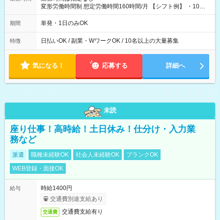
変形労働時間制 想定労働時間160時間/月 【シフト例】 ・10：
00～20：00
単発・1日のみOK
期間
日払いOK / 副業・WワークOK / 10名以上の大量募集
特徴
気になる！
応募する
詳細へ
未読
座り仕事！高時給！土日休み！仕分け・入力業
務など
派遣
職種未経験OK
社会人未経験OK
ブランクOK
WEB登録・面接OK
時給1400円
給与
交通費別途支給あり
交通費支給有り
交通費