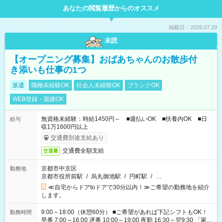
あなたの閲覧履歴からのオススメ
掲載日：2026.07.29
未読
【オープニング募集】おばあちゃんのお散歩付
き添いも仕事の1つ
派遣
職種未経験OK
社会人未経験OK
ブランクOK
WEB登録・面接OK
無資格未経験：時給1450円～ ■週払いOK ■扶養内OK ■日
給与
収1万1600円以上
交通費別途支給あり
交通費全額支給
交通費
京都市中京区
勤務地
京都市役所前駅
/
烏丸御池駅
/
円町駅
/
…
≪自宅からドアtoドアで30分以内！≫ご希望の勤務地を紹介
します。
9:00～18:00（休憩60分） ■ご希望があれば下記シフトもOK！
勤務時間
早番 7:00～16:00 遅番 10:00～19:00 夜勤 16:30～翌9:30 「家族