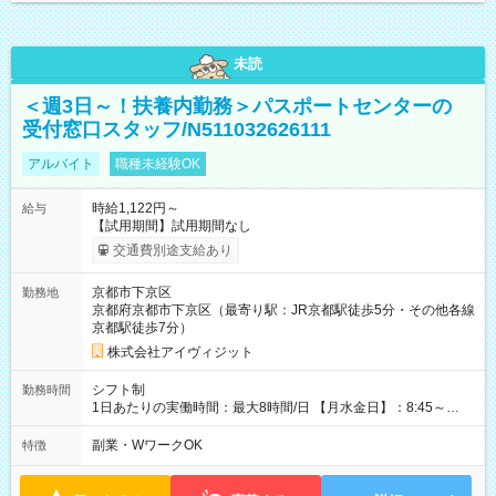
未読
＜週3日～！扶養内勤務＞パスポートセンターの
受付窓口スタッフ/N511032626111
アルバイト
職種未経験OK
時給1,122円～
給与
【試用期間】試用期間なし
交通費別途支給あり
京都市下京区
勤務地
京都府京都市下京区（最寄り駅：JR京都駅徒歩5分・その他各線
京都駅徒歩7分）
株式会社アイヴィジット
シフト制
勤務時間
1日あたりの実働時間：最大8時間/日 【月水金日】：8:45～
16:30 【火木】：8:45～19:00 週3日～OK、シフト制 ※扶養内
勤務OK ※月1回～2回程度、日曜日出勤をお願いします。 ※時間
副業・WワークOK
特徴
内にて5時間～のシフト組み合わせ※固定シフトではございませ
ん。