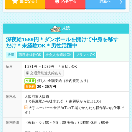
気になる！
応募する
詳細へ
未読
深夜給1589円＊ダンボールを開けて中身を移す
だけ＊未経験OK＊男性活躍中
派遣
職種未経験OK
社会人未経験OK
ブランクOK
1,271円 ～1,589円 ＊日払いOK
給与
交通費別途支給あり
嬉しい全額支給（社内規定あり）
交通費
20～25万円
月収例
大阪府東大阪市
勤務地
ＪＲ長瀬駅から徒歩15分
/
南巽駅から徒歩10分
大手スーパーの食品加工の工場でかんたん軽作業のお仕事で
す！
〈夜勤〉 0：00～翌8：30 実働：7.5時間 休憩：60分
勤務時間