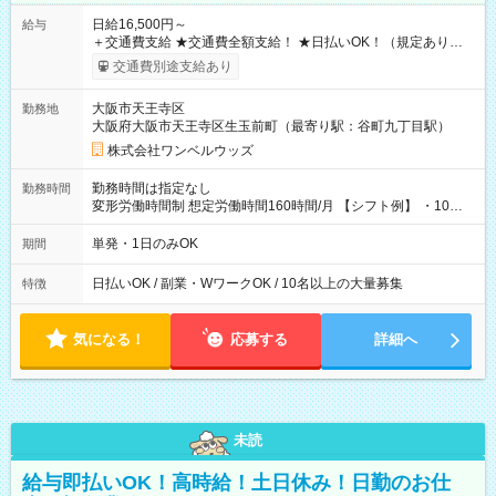
日給16,500円～
給与
＋交通費支給 ★交通費全額支給！ ★日払いOK！（規定あり） ┗
働いたその日に現金GET♪ お仕事後はコンビニATMから 日払
交通費別途支給あり
い分を引き落とせます！ 【試用期間】試用期間なし
大阪市天王寺区
勤務地
大阪府大阪市天王寺区生玉前町（最寄り駅：谷町九丁目駅）
株式会社ワンベルウッズ
勤務時間は指定なし
勤務時間
変形労働時間制 想定労働時間160時間/月 【シフト例】 ・10：
00～20：00
単発・1日のみOK
期間
日払いOK / 副業・WワークOK / 10名以上の大量募集
特徴
気になる！
応募する
詳細へ
未読
給与即払いOK！高時給！土日休み！日勤のお仕