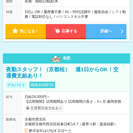
長期 開始日相談OK
期間
日払いOK
/
履歴書不要
/
40～50代活躍中
/
服装自由
/
シフト勤
特徴
務
/
電話対応なし
/
パソコンスキル不要
気になる！
応募する
詳細へ
未読
夜勤スタッフ！（京都桂） 週1日からOK！交
通費支給あり！
アルバイト
職種未経験OK
日給24,000円～
給与
【試用期間】試用期間あり 試用期間の長さ：3ヶ月 雇用形態、
給与は本採用時と同じです。
交通費別途支給あり
京都市西京区
勤務地
京都府京都市西京区桂春日町14-7（最寄り駅：阪急桂駅）
株式会社はぴねすさぽーと