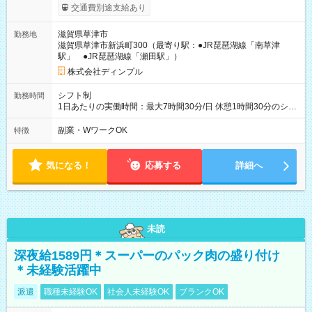
万円以上可＋交通費 ※勤務日数は一例です 【試用期間】試用期
交通費別途支給あり
間あり 試用期間の長さ：3ヶ月 雇用形態、給与は本採用時と同
じです。
滋賀県草津市
勤務地
滋賀県草津市新浜町300（最寄り駅：●JR琵琶湖線「南草津
駅」 ●JR琵琶湖線「瀬田駅」）
株式会社ディンプル
シフト制
勤務時間
1日あたりの実働時間：最大7時間30分/日 休憩1時間30分のシフ
ト制 ＜シフト例＞ 9：20～18：20 10：20～19：20 11：20～
20：20 12：30～21：30 ＜残業ほぼなし♪＞ 残業はあっても月1
副業・WワークOK
特徴
時間以内。 定時退社がキホンなので、 プライベートや家庭とも
両立しやすい☆
気になる！
応募する
詳細へ
未読
深夜給1589円＊スーパーのパック肉の盛り付け
＊未経験活躍中
派遣
職種未経験OK
社会人未経験OK
ブランクOK