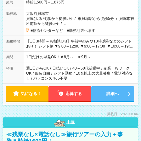
時給1,500円～1,875円
給与
大阪府貝塚市
勤務地
貝塚(大阪府)駅から徒歩5分
/
東貝塚駅から徒歩5分
/
貝塚市役
所前駅から徒歩5分
/
…
■物流センターなど ■勤務地選べます
【1日3時間～も相談OK!】午前中のみや18時以降などのシフト
勤務時間
あり！ シフト例 ▼9:00～12:00 ▼9:00～17:00 ▼10:00～19:00
▼18:00～21:00
1日だけの単発OK！＃8月～ ＃9月～
期間
週1日からOK
/
日払いOK
/
40～50代活躍中
/
副業・Wワーク
特徴
OK
/
服装自由
/
シフト勤務
/
10名以上の大量募集
/
電話対応な
し
/
パソコンスキル不要
気になる！
応募する
詳細へ
掲載日：2026.08.06
未読
≪残業なし×電話なし≫旅行ツアーの入力＋事