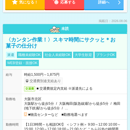
気になる！
応募する
詳細へ
掲載日：2026.08.06
未読
〈カンタン作業！〉スキマ時間にサクッと＊お
菓子の仕分け
派遣
職種未経験OK
社会人未経験OK
大学生歓迎
ブランクOK
WEB登録・面接OK
時給1,500円～1,875円
給与
交通費別途支給あり
■ 交通費規定内支給 ※派遣先による
交通費
大阪市北区
勤務地
大阪駅から徒歩5分
/
大阪梅田(阪急線)駅から徒歩5分
/
梅田
(地下鉄)駅から徒歩5分
/
…
■物流センターなど ■勤務地選べます
【1日3時間～も相談OK!】 ＜シフト例＞ 9:00～12:00 10:00～
勤務時間
15:00 12:00～17:00 18:00～21:00 など こちら以外の時間帯も