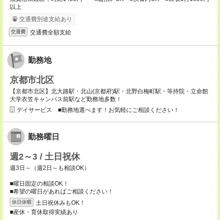
以上
交通費別途支給あり
交通費全額支給
交通費
勤務地
京都市北区
【京都市北区】北大路駅・北山(京都府)駅・北野白梅町駅・等持院・立命館
大学衣笠キャンパス前駅など勤務地多数！
デイサービス ■勤務地選べます！お気軽にご相談ください！
勤務曜日
週2～3 / 土日祝休
週3日～（週2日～も相談OK）
■曜日固定の相談OK！
■希望の曜日があればご相談ください！
土日祝休みもOK！
休日休暇
■産休・育休取得実績あり