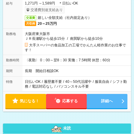
1,271円 ～1,589円 ＊日払いOK
給与
交通費別途支給あり
嬉しい全額支給（社内規定あり）
交通費
20～25万円
月収例
大阪府東大阪市
勤務地
ＪＲ長瀬駅から徒歩15分
/
南巽駅から徒歩10分
大手スーパーの食品加工の工場でかんたん軽作業のお仕事で
す！
〈夜勤〉 0：00～翌8：30 実働：7.5時間 休憩：60分
勤務時間
長期 開始日相談OK
期間
日払いOK
/
履歴書不要
/
40～50代活躍中
/
服装自由
/
シフト勤
特徴
務
/
電話対応なし
/
パソコンスキル不要
気になる！
応募する
詳細へ
未読