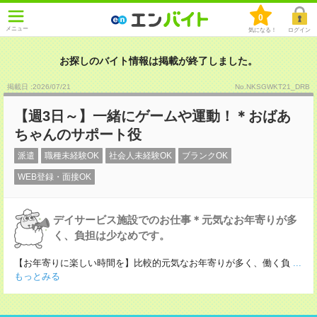
0
メニュー
気になる！
ログイン
お探しのバイト情報は掲載が終了しました。
掲載日 :2026
/
07
/
21
No.NKSGWKT21_DRB
【週3日～】一緒にゲームや運動！＊おばあ
ちゃんのサポート役
派遣
職種未経験OK
社会人未経験OK
ブランクOK
WEB登録・面接OK
デイサービス施設でのお仕事＊元気なお年寄りが多
く、負担は少なめです。
【お年寄りに楽しい時間を】比較的元気なお年寄りが多く、働く負
...
もっとみる