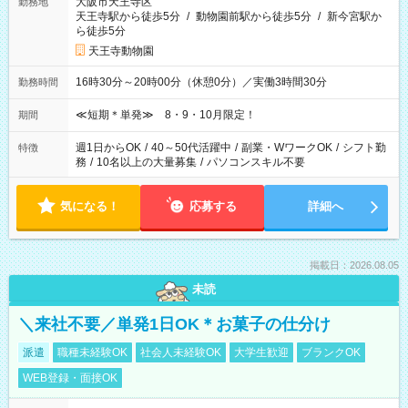
大阪市天王寺区
勤務地
天王寺駅から徒歩5分
/
動物園前駅から徒歩5分
/
新今宮駅か
ら徒歩5分
天王寺動物園
16時30分～20時00分（休憩0分）／実働3時間30分
勤務時間
≪短期＊単発≫ 8・9・10月限定！
期間
週1日からOK
/
40～50代活躍中
/
副業・WワークOK
/
シフト勤
特徴
務
/
10名以上の大量募集
/
パソコンスキル不要
気になる！
応募する
詳細へ
掲載日：2026.08.05
未読
＼来社不要／単発1日OK＊お菓子の仕分け
派遣
職種未経験OK
社会人未経験OK
大学生歓迎
ブランクOK
WEB登録・面接OK