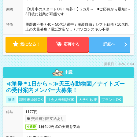
と休みを合わせたい」 「余裕を持って夕飯の準備がしたい」
「できれば残業はしたくない」 など、ご希望を教えてください
【8月中のスタートOK！急募！】2カ月～ ■ご応募から最短2～
期間
ね。 ※Wワーク希望の方へ 今ご覧のお仕事で希望する勤務時間
3日後に就業が可能です！
と、もう1つのお仕事の勤務時間。 合計で週40時間を超える場
合は応募できません。
履歴書不要
/
40～50代活躍中
/
服装自由
/
シフト勤務
/
10名以
特徴
上の大量募集
/
電話対応なし
/
パソコンスキル不要
気になる！
応募する
詳細へ
掲載日：2026.08.04
未読
≪単発＊1日から～≫天王寺動物園／ナイトズー
の受付案内メンバー大募集！
派遣
職種未経験OK
社会人未経験OK
大学生歓迎
ブランクOK
1177円
給与
交通費別途支給あり
1日450円迄の実費を支給
交通費