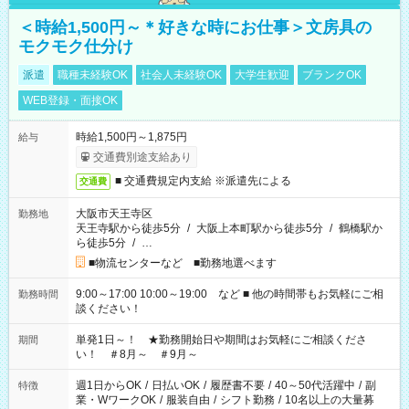
＜時給1,500円～＊好きな時にお仕事＞文房具の
モクモク仕分け
派遣
職種未経験OK
社会人未経験OK
大学生歓迎
ブランクOK
WEB登録・面接OK
時給1,500円～1,875円
給与
交通費別途支給あり
■ 交通費規定内支給 ※派遣先による
交通費
大阪市天王寺区
勤務地
天王寺駅から徒歩5分
/
大阪上本町駅から徒歩5分
/
鶴橋駅か
ら徒歩5分
/
…
■物流センターなど ■勤務地選べます
9:00～17:00 10:00～19:00 など ■ 他の時間帯もお気軽にご相
勤務時間
談ください！
単発1日～！ ★勤務開始日や期間はお気軽にご相談くださ
期間
い！ ＃8月～ ＃9月～
週1日からOK
/
日払いOK
/
履歴書不要
/
40～50代活躍中
/
副
特徴
業・WワークOK
/
服装自由
/
シフト勤務
/
10名以上の大量募