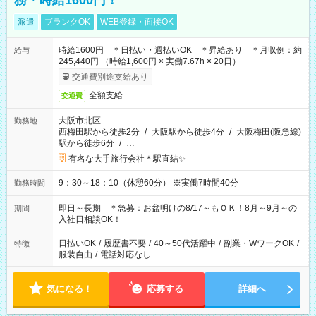
務＊時給1600円！
派遣
ブランクOK
WEB登録・面接OK
時給1600円 ＊日払い・週払いOK ＊昇給あり ＊月収例：約
給与
245,440円 （時給1,600円 × 実働7.67h × 20日）
交通費別途支給あり
全額支給
交通費
大阪市北区
勤務地
西梅田駅から徒歩2分
/
大阪駅から徒歩4分
/
大阪梅田(阪急線)
駅から徒歩6分
/
…
有名な大手旅行会社＊駅直結✨
9：30～18：10（休憩60分） ※実働7時間40分
勤務時間
即日～長期 ＊急募：お盆明けの8/17～もＯＫ！8月～9月～の
期間
入社日相談OK！
日払いOK
/
履歴書不要
/
40～50代活躍中
/
副業・WワークOK
/
特徴
服装自由
/
電話対応なし
気になる！
応募する
詳細へ