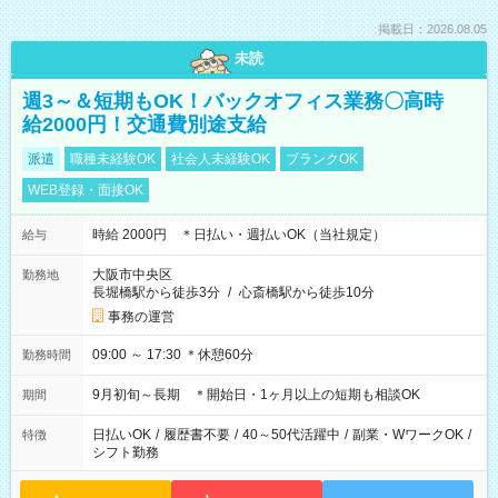
掲載日：2026.08.05
未読
週3～＆短期もOK！バックオフィス業務〇高時
給2000円！交通費別途支給
派遣
職種未経験OK
社会人未経験OK
ブランクOK
WEB登録・面接OK
時給 2000円 ＊日払い・週払いOK（当社規定）
給与
大阪市中央区
勤務地
長堀橋駅から徒歩3分
/
心斎橋駅から徒歩10分
事務の運営
09:00 ～ 17:30 ＊休憩60分
勤務時間
9月初旬～長期 ＊開始日・1ヶ月以上の短期も相談OK
期間
日払いOK
/
履歴書不要
/
40～50代活躍中
/
副業・WワークOK
/
特徴
シフト勤務