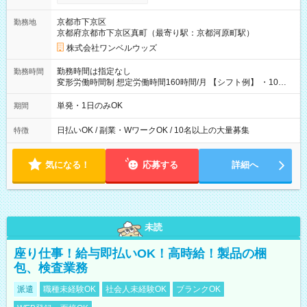
い分を引き落とせます！ 【試用期間】試用期間なし
京都市下京区
勤務地
京都府京都市下京区真町（最寄り駅：京都河原町駅）
株式会社ワンベルウッズ
勤務時間は指定なし
勤務時間
変形労働時間制 想定労働時間160時間/月 【シフト例】 ・10：
00～20：00
単発・1日のみOK
期間
日払いOK / 副業・WワークOK / 10名以上の大量募集
特徴
気になる！
応募する
詳細へ
未読
座り仕事！給与即払いOK！高時給！製品の梱
包、検査業務
派遣
職種未経験OK
社会人未経験OK
ブランクOK