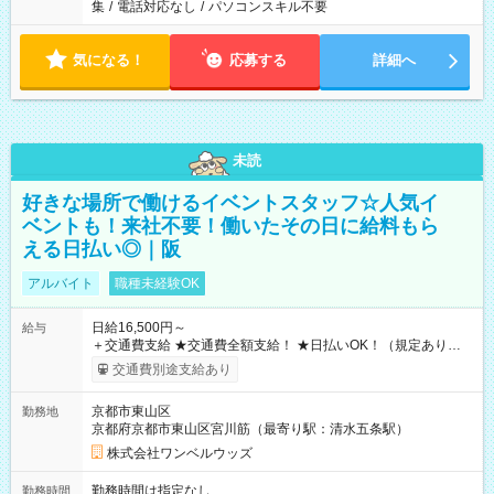
集
/
電話対応なし
/
パソコンスキル不要
気になる！
応募する
詳細へ
未読
好きな場所で働けるイベントスタッフ☆人気イ
ベントも！来社不要！働いたその日に給料もら
える日払い◎｜阪
アルバイト
職種未経験OK
日給16,500円～
給与
＋交通費支給 ★交通費全額支給！ ★日払いOK！（規定あり） ┗
働いたその日に現金GET♪ お仕事後はコンビニATMから 日払
交通費別途支給あり
い分を引き落とせます！ 【試用期間】試用期間なし
京都市東山区
勤務地
京都府京都市東山区宮川筋（最寄り駅：清水五条駅）
株式会社ワンベルウッズ
勤務時間は指定なし
勤務時間