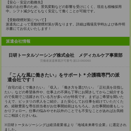
【安心・安定の勤務先】
福祉のお仕事のため、景気変動などの影響を受けにくく、現在も積極採用
中。シフト減少などもなく安定して働くことが可能です。
【受動喫煙対策について】
派遣先によって受動喫煙対策が異なります。詳細は職場見学時および条件明
示書にてお伝えいたします！
派遣会社情報
日研トータルソーシング株式会社 メディカルケア事業部
労働者派遣事業許可番号:派13-060060
「こんな風に働きたい」をサポート＊介護職専門の派
遣会社です！
「自宅の近くで働きたい」「収入」「働き方を選びたい」「正社員を目指し
たい」などの希望条件や、仕事上の不満も丁寧にお聞きしてからご紹介する
ので長期でご活躍されている方が多いのが特長です。まずはご希望を聞いた
うえで、ピッタリの求人をご紹介。また安心してお仕事を続けていただくた
め、経験豊富な専任担当者がお仕事開始前はもちろん、お仕事開始後もしっ
かりフォロー。仕事の悩みやそれ以外のことでも不安なことがあればお気軽
にご相談くださいね。
※日研トータルソーシングは経済産業省より「地域未来牽引企業」に選定され
ました。