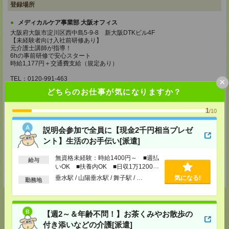
登録場所
メディカルケア事業部 大阪オフィス
大阪府大阪市淀川区西中島5-9-8 新大阪DTKビル4F
【未経験者向け入社前研修あり】
元介護士講師が指導！
6hの事前研修で安心スタート
時給1,177円＋交通費支給（規定あり）
TEL：0120-991-463
×
MAIL：
tenshoku@nikken-ts.jp
どちらのお仕事が気になりますか？
担当：採用担当
メディカルケア事業部 京都オフィス
1
/10
京都府京都市下京区東塩小路町843番地2 日本生命京都ヤサカビル5F
TEL：0120-975-927
説明会参加で全員に【現金2千円相当プレゼ
MAIL：
tenshoku@nikken-ts.jp
ント】生活のお手伝い[派遣]
担当：採用担当
無資格未経験：時給1400円～ ■週払
登録交通費
給与
いOK ■扶養内OK ■日収1万1200円
★今ならご来社登録でQUOカード2000円分をプレゼント中★
以上
垂水駅 / 山陽垂水駅 / 舞子駅 / …
気になる!
勤務地
【週2～＆年齢不問！】お茶くみやお散歩の
付き添いなどの介護[派遣]
応募ページへ