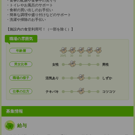
・食事の配膳や食事中の見守り
・トイレやお風呂のサポート
・食材の買い出しのお手伝い
・簡単な調理や盛り付けなどのサポート
・洗濯や掃除のお手伝い
【施設内の食堂利用可！（一部を除く）】
職場の雰囲気
年齢層
20代
30
40
50
60
男女比率
女性
男性
職場の様子
活気あり
しずか
仕事の仕方
テキパキ
コツコツ
募集情報
給与