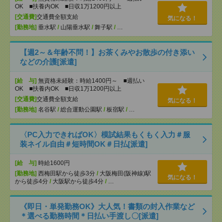
OK ■扶養内OK ■日収1万1200円以上
[交通費]
交通費全額支給
気になる！
[勤務地]
垂水駅
/
山陽垂水駅
/
舞子駅
/
…
【週2～＆年齢不問！】お茶くみやお散歩の付き添い
などの介護[派遣]
[給 与]
無資格未経験：時給1400円～ ■週払い
OK ■扶養内OK ■日収1万1200円以上
[交通費]
交通費全額支給
気になる！
[勤務地]
名谷駅
/
総合運動公園駅
/
板宿駅
/
…
〈PC入力できればOK〉模試結果もくもく入力＃服
装ネイル自由＃短時間OK＃日払[派遣]
[給 与]
時給1600円
[勤務地]
西梅田駅から徒歩3分
/
大阪梅田(阪神線)駅
気になる！
から徒歩4分
/
大阪駅から徒歩4分
/
…
《即日・単発勤務OK》大人気！書類の封入作業など
＊選べる勤務時間＊日払い手渡し〇[派遣]