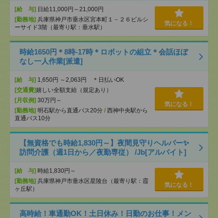
[給 与]
日給11,000円～21,000円
[勤務地]
兵庫県神戸市垂水区宮本町１－２６ビルシ
気になる！
ーサイド3階（最寄り駅：垂水駅）
時給1650円＊8時-17時＊ロボットの組立＊会話ほぼ
なし一人作業[派遣]
[給 与]
1,650円 ～2,063円 ＊日払いOK
[交通費]
嬉しい全額支給（規定あり）
[月収例]
30万円～
気になる！
[勤務地]
明石駅から直通バス20分
/
西神中央駅から
直通バス10分
【無資格でも時給1,830円～】夜間見守りヘルパー✨
訪問介護（週1日から／夜勤専従） /Jb[アルバイト]
[給 与]
時給1,830円～
[勤務地]
兵庫県神戸市垂水区星陵台（最寄り駅：霞
気になる！
ヶ丘駅）
高時給！車通勤OK！土日休み！日勤のお仕事！メン