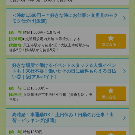
ら徒歩5分
/
梅田(地下鉄)駅から徒歩5分
/
…
＜時給1,500円～＊好きな時にお仕事＞文房具のモク
モク仕分け[派遣]
[給 与]
時給1,500円～1,875円
[交通費]
■ 交通費規定内支給 ※派遣先による
気になる！
[勤務地]
天王寺駅から徒歩5分
/
大阪上本町駅から
徒歩5分
/
鶴橋駅から徒歩5分
/
…
好きな場所で働けるイベントスタッフ☆人気イベン
トも！来社不要！働いたその日に給料もらえる日払
い◎｜阪[アルバイト]
[給 与]
日給16,500円～
[勤務地]
兵庫県神戸市中央区相生町（最寄り駅：神
気になる！
戸駅）
高時給！車通勤OK！土日休み！日勤のお仕事！出
荷・ピッキング[派遣]
[給 与]
時給1350円