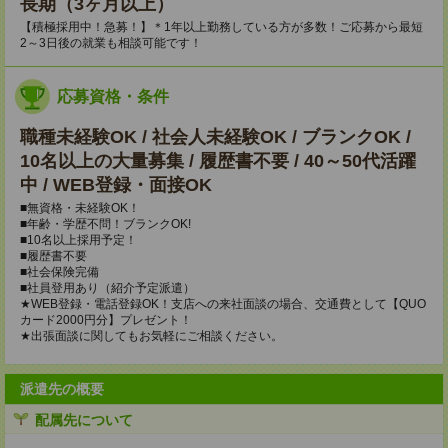
長期（3ヶ月以上）
【積極採用中！急募！】＊1年以上勤務している方が多数！ご応募から最短
2～3日後の就業も相談可能です！
応募資格・条件
職種未経験OK / 社会人未経験OK / ブランクOK /
10名以上の大量募集 / 履歴書不要 / 40～50代活躍
中 / WEB登録・面接OK
■無資格・未経験OK！
■年齢・学歴不問！ブランクOK!
■10名以上採用予定！
■履歴書不要
■社会保険完備
■社員登用あり（紹介予定派遣）
★WEB登録・電話登録OK！支店への来社面談の場合、交通費として【QUO
カード2000円分】プレゼント！
★出張面談に関してもお気軽にご相談ください。
派遣先の概要
配属先について