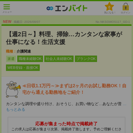
0
メニュー
気になる！
ログイン
NEW
掲載日 :2026
/
08
/
07
No.NKSGWOS117_GD-1
【週2日～】料理、掃除…カンタンな家事が
仕事になる！生活支援
職種：
介護関連
派遣
職種未経験OK
社会人未経験OK
ブランクOK
WEB登録・面接OK
≪日収1.1万円～≫まずは2ヶ月のお試し勤務OK！自
宅から通える勤務地をご紹介！
カンタンな調理や盛り付け、おそうじ、お買い物など…あなたが普
...
もっとみる
応募が集まった時点で掲載終了
この求人は応募が集まり次第、掲載終了致します。予めご理解くださ