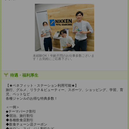
未経験OK！年齢不問のお仕事多数ございま
す！お気軽にご応募下さい。
待遇・福利厚生
【★ベネフィット・ステーション利用可能★】
旅行、グルメ、リラク＆ビューティー、スポーツ、ショッピング、学習、育
児、ペットなど
各種ジャンルのお得な特典多数！
＜一例＞
◆テーマパーク割引
◆宿泊、旅行割引
◆各種飲食店割引
◆飲食チェーン店クーポン
◆サロン、スパ、ジム割引など