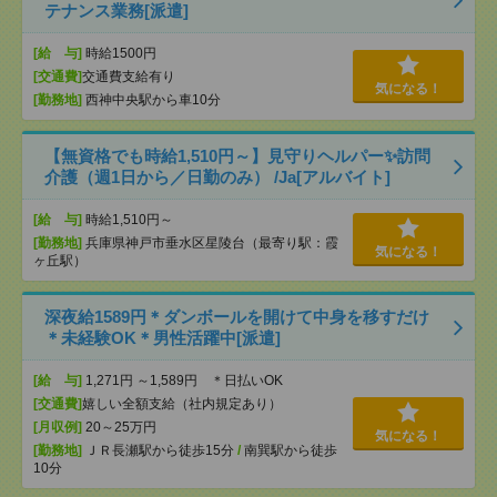
テナンス業務[派遣]
[給 与]
時給1500円
[交通費]
交通費支給有り
気になる！
[勤務地]
西神中央駅から車10分
【無資格でも時給1,510円～】見守りヘルパー✨訪問
介護（週1日から／日勤のみ） /Ja[アルバイト]
[給 与]
時給1,510円～
[勤務地]
兵庫県神戸市垂水区星陵台（最寄り駅：霞
気になる！
ヶ丘駅）
深夜給1589円＊ダンボールを開けて中身を移すだけ
＊未経験OK＊男性活躍中[派遣]
[給 与]
1,271円 ～1,589円 ＊日払いOK
[交通費]
嬉しい全額支給（社内規定あり）
[月収例]
20～25万円
気になる！
[勤務地]
ＪＲ長瀬駅から徒歩15分
/
南巽駅から徒歩
10分