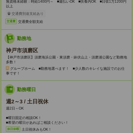
無資格未経験：時給1400円～ ■週払いOK ■扶養内OK ■日収1万1200円
以上
交通費別途支給あり
交通費全額支給
交通費
勤務地
神戸市須磨区
【神戸市須磨区】須磨海浜公園・東須磨・鉢伏山上・須磨浦公園など勤務地
多数！
グループホーム ■勤務地選べます！ ■少人数のキレイな施設でのお仕
事です！
勤務曜日
週2～3 / 土日祝休
週2日～OK
■曜日固定の相談OK！
■希望の曜日があればご相談ください！
土日祝休みもOK！
休日休暇