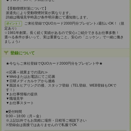
【受動喫煙対策について】
派遣先により受動喫煙対策が異なります。
詳細は職場見学時及び条件明示書にて通知致します。
ご来社登録でQUOカード2000円分プレゼント♪週払いOK！（規
ポイント！
定あり）
☆1981年創業。長く続く実績があるので安心♪ご紹介できるお仕事多数！
選べる条件が多いって、実は重要なこと。安心の「ニッケン」で一緒に働き
ましょう♪
登録について
★今ならご来社登録でQUOカード2000円分をプレゼント中★
≪応募～就業までの流れ≫
▼Webまたはお電話にてご応募
▼日研メディカルケアから連絡
▼面談＆ヒアリングの後、スタッフ登録（TEL登録、WEB登録もOKで
す！）
▼お仕事情報の提供
▼職場見学
▼お仕事スタート
■受付時間
9:00～18:00（月～金）
※上記以外でもお気軽に場所・日程等ご相談下さい
※登録会は面接ではありませんので私服でOK