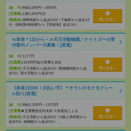
[給 与]
時給1284円～1605円
[交通費]
上限1,000円/日
気になる！
[勤務地]
御幣島駅から徒歩10分
/
千船駅から徒歩12
分
/
尼崎(阪神線)駅から【登録地】徒歩1分
/
…
≪単発＊1日から～≫天王寺動物園／ナイトズーの受
付案内メンバー大募集！[派遣]
[給 与]
1177円
[交通費]
1日450円迄の実費を支給
気になる！
[勤務地]
天王寺駅から徒歩5分
/
動物園前駅から徒
歩5分
/
新今宮駅から徒歩5分
《単発1日OK！日払い可》＊チラシのモクモクシー
ル貼り[派遣]
[給 与]
時給1,500円～1,875円
[交通費]
■ 交通費規定内支給 ※派遣先による
気になる！
[勤務地]
天王寺駅から徒歩5分
/
大阪上本町駅から
徒歩5分
/
鶴橋駅から徒歩5分
/
…