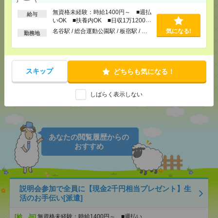
無資格未経験：時給1400円～ ■週払
給与
いOK ■扶養内OK ■日収1万1200円
以上
名谷駅 / 総合運動公園駅 / 板宿駅 / …
気になる!
気になる！
電話応募
勤務地
メール
LINE
で送る
で送る
スキップ
どちらも気になる！
しばらく表示しない
シェア
ツイート
ブックマーク
あなたの閲覧履歴からの
おすすめ
説明会参加で全員に【現金2千円相当プレゼント】生
活のお手伝い[派遣]
[給 与]
無資格未経験：時給1400円～ ■週払い