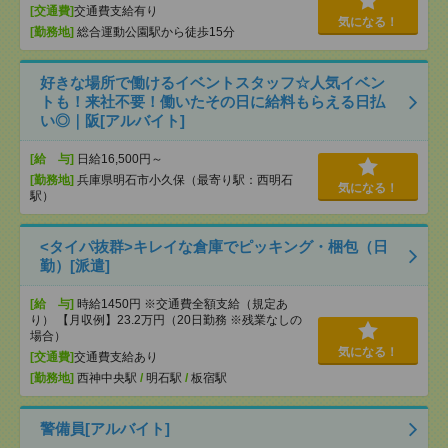
[交通費]
交通費支給有り
気になる！
[勤務地]
総合運動公園駅から徒歩15分
好きな場所で働けるイベントスタッフ☆人気イベン
トも！来社不要！働いたその日に給料もらえる日払
い◎｜阪[アルバイト]
[給 与]
日給16,500円～
[勤務地]
兵庫県明石市小久保（最寄り駅：西明石
気になる！
駅）
<タイパ抜群>キレイな倉庫でピッキング・梱包（日
勤）[派遣]
[給 与]
時給1450円 ※交通費全額支給（規定あ
り） 【月収例】23.2万円（20日勤務 ※残業なしの
場合）
気になる！
[交通費]
交通費支給あり
[勤務地]
西神中央駅
/
明石駅
/
板宿駅
警備員[アルバイト]