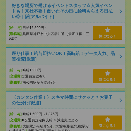
好きな場所で働けるイベントスタッフ☆人気イベン
トも！来社不要！働いたその日に給料もらえる日払
い◎｜阪[アルバイト]
[給 与]
日給16,500円～
[勤務地]
兵庫県神戸市中央区雲井通（最寄り駅：三
気になる！
宮駅）
座り仕事！給与即払いOK！高時給！データ入力、品
質検査[派遣]
[給 与]
時給1500円
[交通費]
交通費支給有り
気になる！
[勤務地]
南公園駅から徒歩7分
〈カンタン作業！〉スキマ時間にサクッと＊お菓子
の仕分け[派遣]
[給 与]
時給1,500円～1,875円
[交通費]
■ 交通費規定内支給 ※派遣先による
気になる！
[勤務地]
大阪駅から徒歩5分
/
大阪梅田(阪急線)駅か