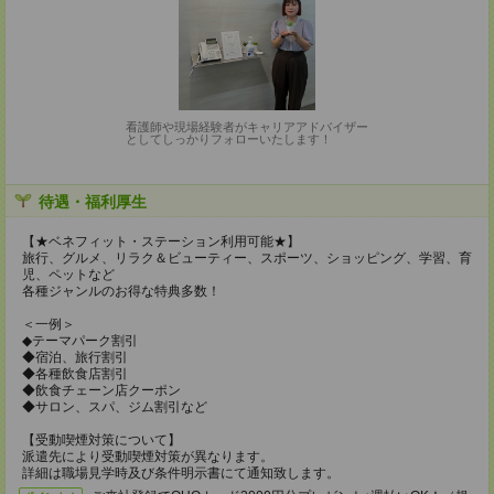
看護師や現場経験者がキャリアアドバイザー
としてしっかりフォローいたします！
待遇・福利厚生
【★ベネフィット・ステーション利用可能★】
旅行、グルメ、リラク＆ビューティー、スポーツ、ショッピング、学習、育
児、ペットなど
各種ジャンルのお得な特典多数！
＜一例＞
◆テーマパーク割引
◆宿泊、旅行割引
◆各種飲食店割引
◆飲食チェーン店クーポン
◆サロン、スパ、ジム割引など
【受動喫煙対策について】
派遣先により受動喫煙対策が異なります。
詳細は職場見学時及び条件明示書にて通知致します。