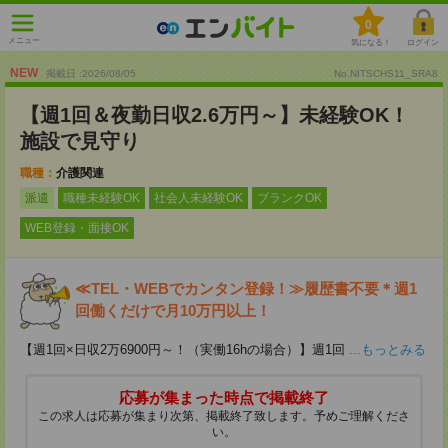
0
メニュー
気になる！
ログイン
NEW
掲載日 :2026
/
08
/
05
No.NITSCHS11_SRA8
【週1回＆夜勤日収2.6万円～】未経験OK！
施設で見守り
職種：
介護関連
派遣
職種未経験OK
社会人未経験OK
ブランクOK
WEB登録・面接OK
≪TEL・WEBでカンタン登録！≫履歴書不要＊週1
回働くだけで月10万円以上！
【週1回×日収2万6900円～！（実働16hの場合）】週1回
...もっとみる
応募が集まった時点で掲載終了
この求人は応募が集まり次第、掲載終了致します。予めご理解くださ
い。