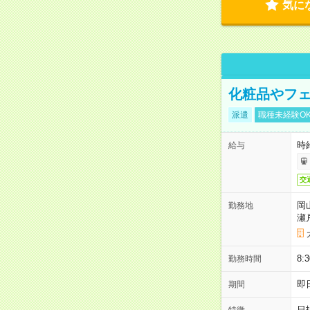
気に
化粧品やフェ
派遣
職種未経験O
時給
給与
交
岡
勤務地
瀬
8:
勤務時間
即
期間
日
特徴