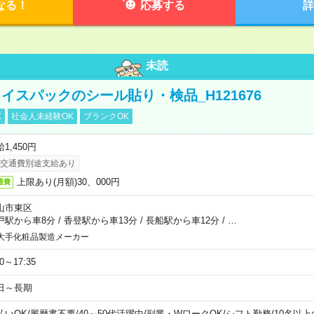
なる！
応募する
詳
未読
イスパックのシール貼り・検品_H121676
K
社会人未経験OK
ブランクOK
1,450円
交通費別途支給あり
上限あり(月額)30、000円
通費
山市東区
戸駅から車8分
/
香登駅から車13分
/
長船駅から車12分
/
…
大手化粧品製造メーカー
30～17:35
日～長期
払いOK
/
履歴書不要
/
40～50代活躍中
/
副業・WワークOK
/
シフト勤務
/
10名以