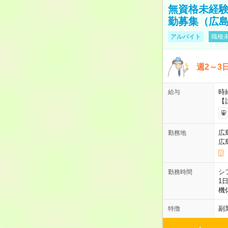
無資格未経験
勤募集（広
アルバイト
職種未
週2～3
時給
給与
【
広
勤務地
広
シ
勤務時間
1
機
副
特徴