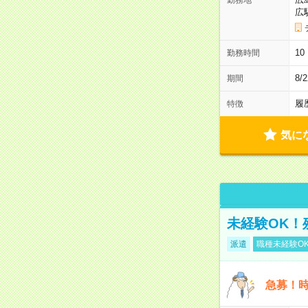
広
1
勤務時間
8
期間
履
特徴
気に
未経験OK！
派遣
職種未経験O
急募！時