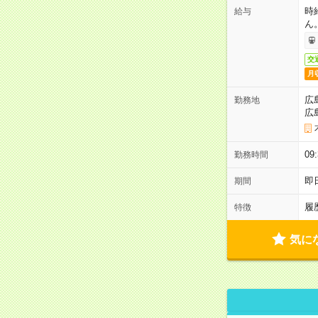
時
給与
ん
交
月
広
勤務地
広
0
勤務時間
即
期間
履
特徴
気に