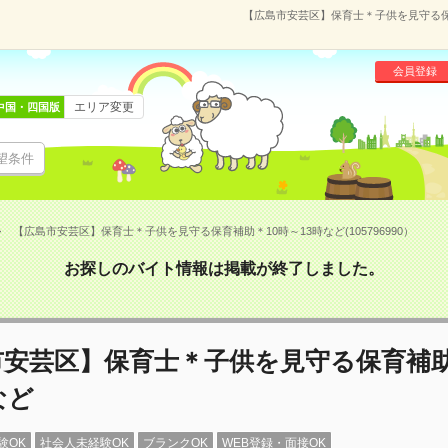
【広島市安芸区】保育士＊子供を見守る保育補
会員登録
エリア変更
中国・四国版
望条件
【広島市安芸区】保育士＊子供を見守る保育補助＊10時～13時など(105796990）
お探しのバイト情報は掲載が終了しました。
市安芸区】保育士＊子供を見守る保育補助
など
験OK
社会人未経験OK
ブランクOK
WEB登録・面接OK