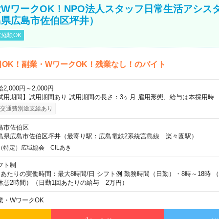
WワークOK！NPO法人スタッフ日常生活アシス
島県広島市佐伯区坪井）
経験OK
日OK！副業・WワークOK！残業なし！のバイト
2,000円～2,000円
試用期間】試用期間あり 試用期間の長さ：3ヶ月 雇用形態、給与は本採用時
交通費別途支給あり
島市佐伯区
島県広島市佐伯区坪井（最寄り駅：広島電鉄2系統宮島線 楽々園駅）
（特定）広域協会 CILあき
フト制
日あたりの実働時間：最大8時間/日 シフト例 勤務時間（日勤）・8時～18時 
休憩2時間）（日勤1回あたりの給与 2万円）
業・WワークOK