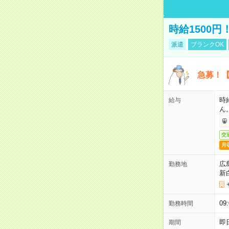
時給1500
派遣
ブランクOK
急募！【
時
給与
ん
交
月
広
勤務地
新
0
勤務時間
即
期間