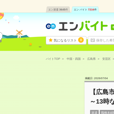
エン派遣
3645
件
エン バイト
7216
件
0
気になるリスト
保存した希
バイトTOP
中国・四国
広島県
安芸区
掲載日 :
2026
/
07
/
04
【広島
～13時
派遣
職種未経