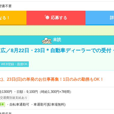
歴書不要
なる！
応募する
詳
未読
広／8月22日・23日＊自動車ディーラーでの受付
WEB登録・面接OK
日(土)、23日(日)の単発のお仕事募集！1日のみの勤務もOK！
1300円 ・日額：9,100円（時給1,300円×7時間）
交通費別途支給あり
・自転車通勤可 ・車通勤可(駐車場無料)
通費
島県呉市