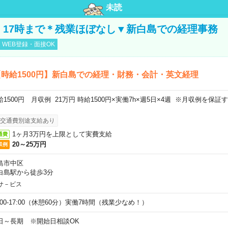
未読
円！17時まで＊残業ほぼなし▼新白島での経理事務
WEB登録・面接OK
時給1500円】新白島での経理・財務・会計・英文経理
給1500円 月収例 21万円 時給1500円×実働7h×週5日×4週 ※月収例を保
。
交通費別途支給あり
1ヶ月3万円を上限として実費支給
通費
20～25万円
収例
島市中区
白島駅から徒歩3分
サ－ビス
9:00-17:00（休憩60分）実働7時間（残業少なめ！）
日～長期 ※開始日相談OK