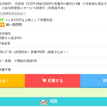
給1500円 月収例 21万円 時給1500円×実働7h×週5日×4週 ※月収例を保
。※給与即受取りサービス利用可（利用条件有）
交通費別途支給あり
1ヶ月3万円を上限として実費支給
通費
20～25万円
収例
島市南区
島駅から徒歩5分
不動産業
9:30-17:30（休憩60分）実働7時間（残業少なめ！）
日～長期 ※開始日相談OK
歴書不要
なる！
応募する
詳
未読