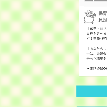
保育
負担
【家事・育児
日程を選べま
す！事務×在
【あなたらし
士は、派遣会
合った職場探
▼電話登録O