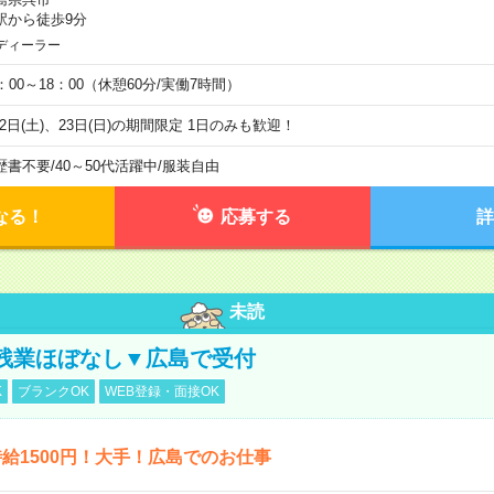
駅から徒歩9分
ディーラー
0：00～18：00（休憩60分/実働7時間）
/22日(土)、23日(日)の期間限定 1日のみも歓迎！
歴書不要
/
40～50代活躍中
/
服装自由
なる！
応募する
詳
未読
残業ほぼなし▼広島で受付
K
ブランクOK
WEB登録・面接OK
給1500円！大手！広島でのお仕事