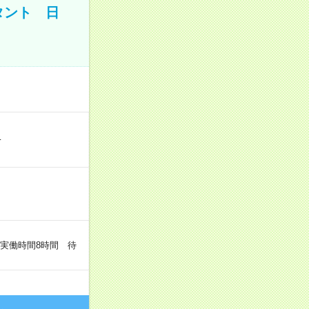
タント 日
…
（実働時間8時間 待