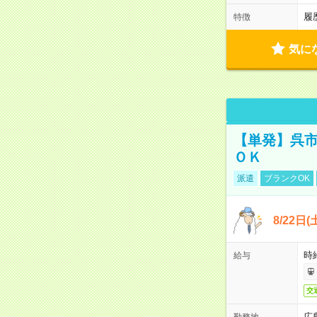
履
特徴
気に
【単発】呉市
ＯＫ
派遣
ブランクOK
8/22
時給
給与
交
広
勤務地