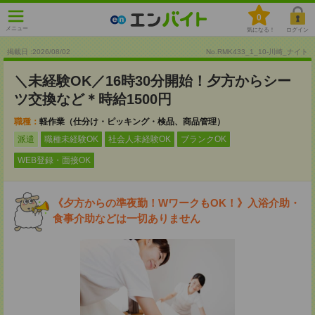
0
メニュー
気になる！
ログイン
掲載日 :2026
/
08
/
02
No.RMK433_1_10-川崎_ナイト
＼未経験OK／16時30分開始！夕方からシー
ツ交換など＊時給1500円
職種：
軽作業（仕分け・ピッキング・検品、商品管理）
派遣
職種未経験OK
社会人未経験OK
ブランクOK
WEB登録・面接OK
《夕方からの準夜勤！WワークもOK！》入浴介助・
食事介助などは一切ありません