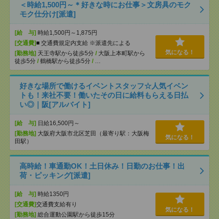
＜時給1,500円～＊好きな時にお仕事＞文房具のモク
モク仕分け[派遣]
[給 与]
時給1,500円～1,875円
[交通費]
■ 交通費規定内支給 ※派遣先による
気になる！
[勤務地]
天王寺駅から徒歩5分
/
大阪上本町駅から
徒歩5分
/
鶴橋駅から徒歩5分
/
…
好きな場所で働けるイベントスタッフ☆人気イベン
トも！来社不要！働いたその日に給料もらえる日払
い◎｜阪[アルバイト]
[給 与]
日給16,500円～
[勤務地]
大阪府大阪市北区芝田（最寄り駅：大阪梅
気になる！
田駅）
高時給！車通勤OK！土日休み！日勤のお仕事！出
荷・ピッキング[派遣]
[給 与]
時給1350円
[交通費]
交通費支給有り
気になる！
[勤務地]
総合運動公園駅から徒歩15分