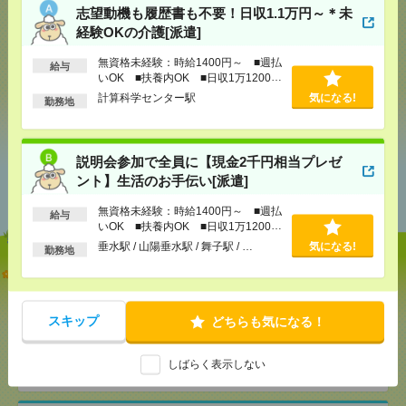
志望動機も履歴書も不要！日収1.1万円～＊未
経験OKの介護[派遣]
メール
LINE
で送る
で送る
無資格未経験：時給1400円～ ■週払
給与
いOK ■扶養内OK ■日収1万1200円
以上
計算科学センター駅
気になる!
勤務地
シェア
ツイート
ブックマーク
説明会参加で全員に【現金2千円相当プレゼ
あなたの閲覧履歴からの
ント】生活のお手伝い[派遣]
おすすめ
無資格未経験：時給1400円～ ■週払
給与
いOK ■扶養内OK ■日収1万1200円
以上
垂水駅 / 山陽垂水駅 / 舞子駅 / …
気になる!
勤務地
志望動機も履歴書も不要！日収1.1万円～＊未経験OK
の介護[派遣]
スキップ
どちらも気になる！
[給 与]
無資格未経験：時給1400円～ ■週払い
OK ■扶養内OK ■日収1万1200円以上
[交通費]
交通費全額支給
気になる！
しばらく表示しない
[勤務地]
計算科学センター駅