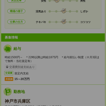
男女比率
女性
男性
職場の様子
活気あり
しずか
仕事の仕方
テキパキ
コツコツ
募集情報
給与
時給1500円～ ＊22時以降は時給1875円 ＊給与前払い制度（※月3回ま
で無料・当社規定有）
交通費別途支給あり
規定内支給
交通費
15～20万円
月収例
勤務地
神戸市兵庫区