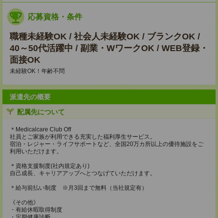
応募資格・条件
職種未経験OK / 社会人未経験OK / ブランクOK /
40～50代活躍中 / 副業・WワークOK / WEB登録・
面接OK
未経験OK！年齢不問
派遣先の概要
配属先について
＊Medicalcare Club Off
社員とご家族が利用できる充実した福利厚生サービス。
宿泊・レジャー・ライフサポートなど、全国20万カ所以上の優待施設をご
利用いただけます。
＊資格支援制度(社内規定あり)
自己成長、キャリアアップへとつなげていただけます。
＊給与前払い制度 ※月3回まで無料（当社規定有）
《その他》
・有給休暇取得制度
・定期健康診断