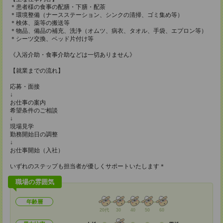
＊患者様の食事の配膳・下膳・配茶
＊環境整備（ナースステーション、シンクの清掃、ゴミ集め等）
＊検体、薬等の搬送等
＊物品、備品の補充、洗浄（オムツ、病衣、タオル、手袋、エプロン等）
＊シーツ交換、ベッド片付け等
《入浴介助・食事介助などは一切ありません》
【就業までの流れ】
応募・面接
↓
お仕事の案内
希望条件のご相談
↓
現場見学
勤務開始日の調整
↓
お仕事開始（入社）
いずれのステップも担当者が優しくサポートいたします＊
職場の雰囲気
年齢層
20代
30
40
50
60