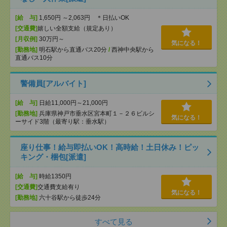
[給 与]
1,650円 ～2,063円 ＊日払いOK
[交通費]
嬉しい全額支給（規定あり）
[月収例]
30万円～
気になる！
[勤務地]
明石駅から直通バス20分
/
西神中央駅から
直通バス10分
警備員[アルバイト]
[給 与]
日給11,000円～21,000円
[勤務地]
兵庫県神戸市垂水区宮本町１－２６ビルシ
気になる！
ーサイド3階（最寄り駅：垂水駅）
座り仕事！給与即払いOK！高時給！土日休み！ピッ
キング・梱包[派遣]
[給 与]
時給1350円
[交通費]
交通費支給有り
気になる！
[勤務地]
六十谷駅から徒歩24分
すべて見る