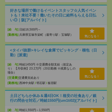
好きな場所で働けるイベントスタッフ☆人気イベン
トも！来社不要！働いたその日に給料もらえる日払
い◎｜阪[アルバイト]
[給 与]
日給16,500円～
[勤務地]
兵庫県宝塚市栄町（最寄り駅：宝塚駅）
気になる！
<タイパ抜群>キレイな倉庫でピッキング・梱包（日
勤）[派遣]
[給 与]
時給1450円 ※交通費全額支給（規定あ
り） 【月収例】23.2万円（20日勤務 ※残業なしの
場合）
気になる！
[交通費]
交通費支給あり
[勤務地]
西神中央駅
/
明石駅
/
板宿駅
土日どちらか休み＆週4日OK！格安の社食あり／銀
行の問合せ対応／時給1550円(um1ti02)[アルバイト]
[給 与]
時給1,550円～1,550円