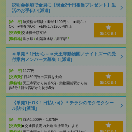
説明会参加で全員に【現金2千円相当プレゼント】生
活のお手伝い[派遣]
[給 与]
無資格未経験：時給1400円～ ■週払い
OK ■扶養内OK ■日収1万1200円以上
[交通費]
交通費全額支給
気になる！
[勤務地]
垂水駅
/
山陽垂水駅
/
舞子駅
/
…
≪単発＊1日から～≫天王寺動物園／ナイトズーの受
付案内メンバー大募集！[派遣]
[給 与]
1177円
[交通費]
1日450円迄の実費を支給
気になる！
[勤務地]
天王寺駅から徒歩5分
/
動物園前駅から徒
歩5分
/
新今宮駅から徒歩5分
《単発1日OK！日払い可》＊チラシのモクモクシー
ル貼り[派遣]
[給 与]
時給1,500円～1,875円
[交通費]
■ 交通費規定内支給 ※派遣先による
気になる！