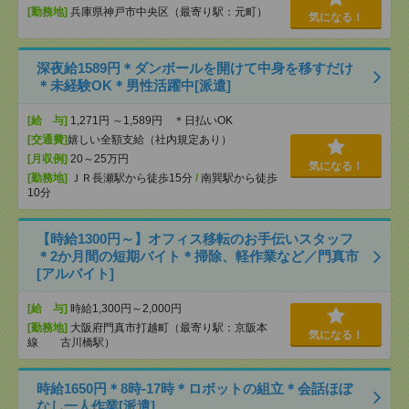
[勤務地]
兵庫県神戸市中央区（最寄り駅：元町）
気になる！
深夜給1589円＊ダンボールを開けて中身を移すだけ
＊未経験OK＊男性活躍中[派遣]
[給 与]
1,271円 ～1,589円 ＊日払いOK
[交通費]
嬉しい全額支給（社内規定あり）
[月収例]
20～25万円
気になる！
[勤務地]
ＪＲ長瀬駅から徒歩15分
/
南巽駅から徒歩
10分
【時給1300円～】オフィス移転のお手伝いスタッフ
＊2か月間の短期バイト＊掃除、軽作業など／門真市
[アルバイト]
[給 与]
時給1,300円～2,000円
[勤務地]
大阪府門真市打越町（最寄り駅：京阪本
気になる！
線 古川橋駅）
時給1650円＊8時-17時＊ロボットの組立＊会話ほぼ
なし一人作業[派遣]