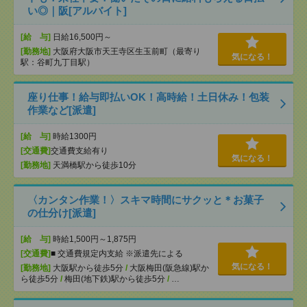
い◎｜阪[アルバイト]
[給 与]
日給16,500円～
[勤務地]
大阪府大阪市天王寺区生玉前町（最寄り
気になる！
駅：谷町九丁目駅）
座り仕事！給与即払いOK！高時給！土日休み！包装
作業など[派遣]
[給 与]
時給1300円
[交通費]
交通費支給有り
気になる！
[勤務地]
天満橋駅から徒歩10分
〈カンタン作業！〉スキマ時間にサクッと＊お菓子
の仕分け[派遣]
[給 与]
時給1,500円～1,875円
[交通費]
■ 交通費規定内支給 ※派遣先による
気になる！
[勤務地]
大阪駅から徒歩5分
/
大阪梅田(阪急線)駅か
ら徒歩5分
/
梅田(地下鉄)駅から徒歩5分
/
…