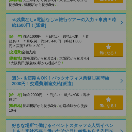
[勤務地]
天王寺駅から徒歩5分
/
大阪上本町駅から
徒歩5分
/
鶴橋駅から徒歩5分
/
…
≪残業なし×電話なし≫旅行ツアーの入力＋事務＊時
給1600円！[派遣]
[給 与]
時給1600円 ＊日払い・週払いOK ＊昇
給あり ＊月収例：約245,440円 （時給1,600
円 × 実働7.67h × 20日）
[交通費]
全額支給
気になる！
[勤務地]
西梅田駅から徒歩2分
/
大阪駅から徒歩4分
/
大阪梅田(阪急線)駅から徒歩6分
/
…
週3～＆短期もOK！バックオフィス業務〇高時給
2000円！交通費別途支給[派遣]
[給 与]
時給 2000円 ＊日払い・週払いOK（当社
規定）
[勤務地]
長堀橋駅から徒歩3分
/
心斎橋駅から徒歩
気になる！
10分
好きな場所で働けるイベントスタッフ☆人気イベン
トも！来社不要！働いたその日に給料もらえる日払