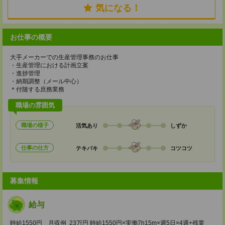
気になる！
お仕事の概要
大手メーカーでの生産管理事務のお仕事
・生産管理における計画立案
・進捗管理
・納期調整（メール中心）
＊付随する庶務業務
職場の雰囲気
職場の様子
活気あり
しずか
仕事の仕方
テキパキ
コツコツ
募集情報
給与
時給1550円 月収例 23万円 時給1550円×実働7h15m×週5日×4週+残業