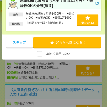
志望動機も履歴書も不要！日収1.1万円～＊未
経験OKの介護[派遣]
【オープニング募集】おばあちゃんのお散歩付き添
無資格未経験：時給1450円～ ■週払
いも仕事の1つ[派遣]
給与
いOK ■扶養内OK ■日収1万1600円
以上
山科駅 / 椥辻駅 / 京阪山科駅 / …
気になる!
勤務地
[給 与]
無資格未経験：時給1450円～ ■週払い
OK ■扶養内OK ■日収1万1600円以上
[交通費]
交通費全額支給
気になる！
[勤務地]
京都市役所前駅
/
烏丸御池駅
/
円町駅
/
…
スキップ
どちらも気になる！
志望動機も履歴書も不要！日収1.1万円～＊未経験OK
しばらく表示しない
の介護[派遣]
[給 与]
無資格未経験：時給1450円～ ■週払い
OK ■扶養内OK ■日収1万1600円以上
[交通費]
交通費全額支給
気になる！
[勤務地]
山科駅
/
椥辻駅
/
京阪山科駅
/
…
《人気条件勢ぞろい！》週4日×10時×高時給！データ
入力！五条[派遣]
[給 与]
時給1500円