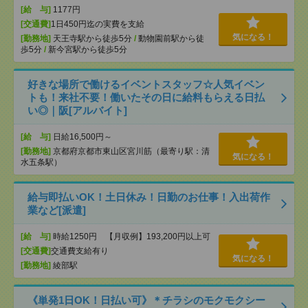
[給 与]
1177円
[交通費]
1日450円迄の実費を支給
気になる！
[勤務地]
天王寺駅から徒歩5分
/
動物園前駅から徒
歩5分
/
新今宮駅から徒歩5分
好きな場所で働けるイベントスタッフ☆人気イベン
トも！来社不要！働いたその日に給料もらえる日払
い◎｜阪[アルバイト]
[給 与]
日給16,500円～
[勤務地]
京都府京都市東山区宮川筋（最寄り駅：清
気になる！
水五条駅）
給与即払いOK！土日休み！日勤のお仕事！入出荷作
業など[派遣]
[給 与]
時給1250円 【月収例】193,200円以上可
[交通費]
交通費支給有り
気になる！
[勤務地]
綾部駅
《単発1日OK！日払い可》＊チラシのモクモクシー