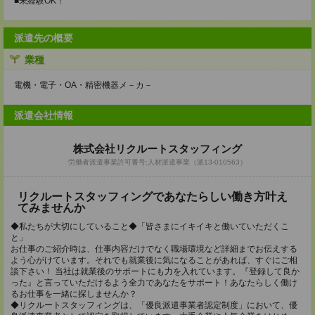
■未経験OK！
派遣先の概要
業種
電機・電子・OA・精密機器メ－カ－
派遣会社情報
株式会社リクルートスタッフィング
労働者派遣事業許可番号:人材派遣事業（派13-010563）
リクルートスタッフィングであなたらしい働き方叶え
てみませんか
◆私たちが大切にしていること◆「皆さまにイキイキと働いていただくこ
と」
お仕事のご紹介時は、仕事内容だけでなく職場環境など詳細までお伝えする
よう心がけています。それでも就業後に気になることがあれば、すぐにご相
談下さい！ 当社は就業後のサポートにも力を入れています。『登録して良か
った』と言っていただけるよう全力であなたをサポート！あなたらしく働け
るお仕事を一緒に探しませんか？
◆リクルートスタッフィングは、「優良派遣事業者認定制度」において、優