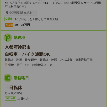
5h ※月収例を保証するものではありません。※給与即受取りサービス利用
可（利用条件有）
交通費別途支給あり
1ヶ月3万円を上限として実費支給
交通費
20～25万円
月収例
勤務地
京都府綾部市
自転車・バイク通勤OK
舞鶴線 淵垣 徒歩15分 舞鶴線 綾部 バス15分 ※車通勤可能
電機・電子・OA・精密機器メ－カ－
勤務曜日
土日祝休
月～金／週5日
土日休み
休日休暇