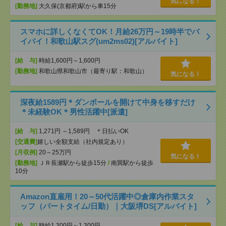
気になる！
[勤務地]
大久保(京都府)駅から車15分
スマホに詳しくなくてOK！月給26万円～19時半でバ
イバイ！和歌山駅スグ(um2ms02)[アルバイト]
[給 与]
時給1,600円～1,600円
[勤務地]
和歌山県和歌山市（最寄り駅：和歌山）
気になる！
深夜給1589円＊ダンボールを開けて中身を移すだけ
＊未経験OK＊男性活躍中[派遣]
[給 与]
1,271円 ～1,589円 ＊日払いOK
[交通費]
嬉しい全額支給（社内規定あり）
[月収例]
20～25万円
気になる！
[勤務地]
ＪＲ長瀬駅から徒歩15分
/
南巽駅から徒歩
10分
Amazon直雇用！20～50代活躍中◎倉庫内作業スタ
ッフ（パートタイム/日勤）｜大阪堺DS[アルバイト]
[給 与]
時給1,300円～1,300円