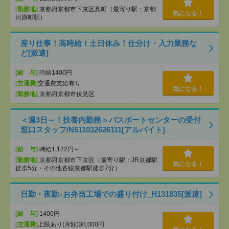
[勤務地]
京都府京都市下京区真町（最寄り駅：京都
気になる！
河原町駅）
座り仕事！高時給！土日休み！仕分け・入力業務な
ど[派遣]
[給 与]
時給1400円
[交通費]
交通費支給有り
気になる！
[勤務地]
京都府京都市伏見区
＜週3日～！扶養内勤務＞パスポートセンターの受付
窓口スタッフ/N511032626111[アルバイト]
[給 与]
時給1,122円～
[勤務地]
京都府京都市下京区（最寄り駅：JR京都駅
気になる！
徒歩5分・その他各線京都駅徒歩7分）
日勤・夜勤♪お弁当工場での盛り付け_H131835[派遣]
[給 与]
1400円
[交通費]
上限あり(月額)30,000円