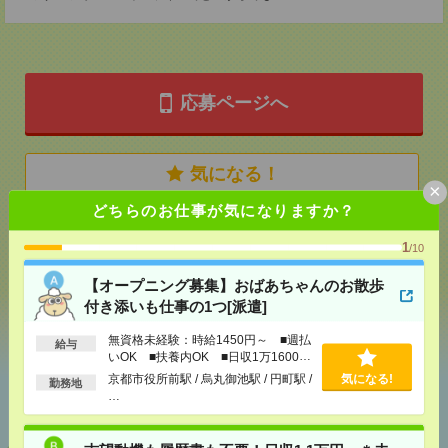
応募ページへ
気になる！
×
どちらのお仕事が気になりますか？
メール
LINE
で送る
で送る
1
/10
【オープニング募集】おばあちゃんのお散歩
付き添いも仕事の1つ[派遣]
シェア
ツイート
ブックマーク
無資格未経験：時給1450円～ ■週払
給与
いOK ■扶養内OK ■日収1万1600円
以上
京都市役所前駅 / 烏丸御池駅 / 円町駅 /
気になる!
勤務地
あなたの閲覧履歴からの
…
おすすめ