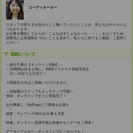
コーディネーター
スタッフの皆さまが自分らしく働いていただくことが、私たちのやりがいに
つながります。
お仕事を開始してからの「こんなはずじゃなかった・・・」をなくすため、
就業先には直接聞きづらいことも含めて、私たちに何でもご相談・ご質問く
ださい！
登録について
～来社不要の【オンライン登録】～
・24時間お好きな時に、WEBでラクラク登録手続き
・15～20分で入力完了！
※高校生の方はご登録いただけません。
＜登録後のステップもオンラインで可能＞
登録：オンラインですぐに登録完了！
↓
お仕事探し：MyPageにて情報をお届け
↓
就業：テレワークOKのお仕事も充実
↓
研修：オンライン受講可能な研修やセミナーをご用意！
↓
アフターフォロー：オンラインでどこからでも！