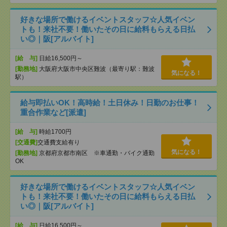
好きな場所で働けるイベントスタッフ☆人気イベン
トも！来社不要！働いたその日に給料もらえる日払
い◎｜阪[アルバイト]
[給 与]
日給16,500円～
[勤務地]
大阪府大阪市中央区難波（最寄り駅：難波
気になる！
駅）
給与即払いOK！高時給！土日休み！日勤のお仕事！
重合作業など[派遣]
[給 与]
時給1700円
[交通費]
交通費支給有り
気になる！
[勤務地]
京都府京都市南区 ※車通勤・バイク通勤
OK
好きな場所で働けるイベントスタッフ☆人気イベン
トも！来社不要！働いたその日に給料もらえる日払
い◎｜阪[アルバイト]
[給 与]
日給16,500円～