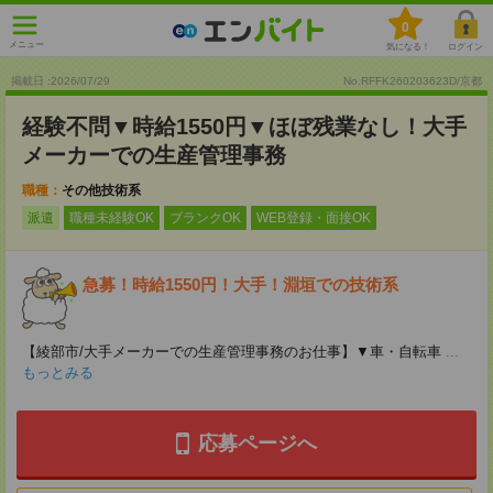
0
メニュー
気になる！
ログイン
掲載日 :2026
/
07
/
29
No.RFFK260203623D/京都
経験不問▼時給1550円▼ほぼ残業なし！大手
メーカーでの生産管理事務
職種：
その他技術系
派遣
職種未経験OK
ブランクOK
WEB登録・面接OK
急募！時給1550円！大手！淵垣での技術系
【綾部市/大手メーカーでの生産管理事務のお仕事】▼車・自転車
...
もっとみる
応募ページへ