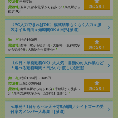
[交通費]
全額支給
気になる！
[勤務地]
五条(京都市営)駅から徒歩1分
/
烏丸駅から
徒歩10分
〈PC入力できればOK〉模試結果もくもく入力＃服
装ネイル自由＃短時間OK＃日払[派遣]
[給 与]
時給1600円
[勤務地]
西梅田駅から徒歩3分
/
大阪梅田(阪神線)駅
気になる！
から徒歩4分
/
大阪駅から徒歩4分
/
…
《即日・単発勤務OK》大人気！書類の封入作業など
＊選べる勤務時間＊日払い手渡し〇[派遣]
[給 与]
時給1284円～1605円
[交通費]
上限1,000円/日
気になる！
[勤務地]
御幣島駅から徒歩10分
/
千船駅から徒歩12
分
/
尼崎(阪神線)駅から【登録地】徒歩1分
/
…
≪単発＊1日から～≫天王寺動物園／ナイトズーの受
付案内メンバー大募集！[派遣]