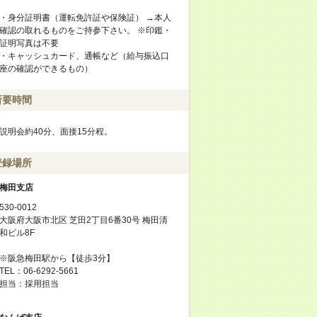
・身分証明書（運転免許証や保険証） →本人
確認の取れるものをご持参下さい。 ※印鑑・
証明写真は不要
・キャッシュカード、通帳など（給与振込口
座の確認ができるもの）
所要時間
説明会約40分、面接15分程。
登録場所
梅田支店
530-0012
大阪府大阪市北区 芝田2丁目6番30号 梅田清
和ビル8F
※阪急梅田駅から【徒歩3分】
TEL：06-6292-5661
担当：採用担当