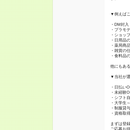
▼例えば
・DM封入
・プラモ
・ショッ
・日用品
・薬局商
・雑貨の
・食料品
他にもあ
▼当社が
・日払いO
・未経験O
・シフト
・大学生～
・制服貸
・資格取
まずは登録
ご応募お