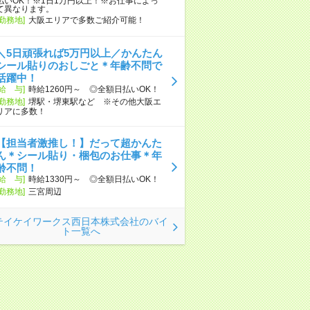
払いOK！※1日1万円以上！※お仕事によっ
て異なります。
[勤務地]
大阪エリアで多数ご紹介可能！
＼5日頑張れば5万円以上／かんたん
シール貼りのおしごと＊年齢不問で
活躍中！
[給 与]
時給1260円～ ◎全額日払いOK！
[勤務地]
堺駅・堺東駅など ※その他大阪エ
リアに多数！
【担当者激推し！】だって超かんた
ん＊シール貼り・梱包のお仕事＊年
齢不問！
[給 与]
時給1330円～ ◎全額日払いOK！
[勤務地]
三宮周辺
テイケイワークス西日本株式会社のバイ
ト一覧へ