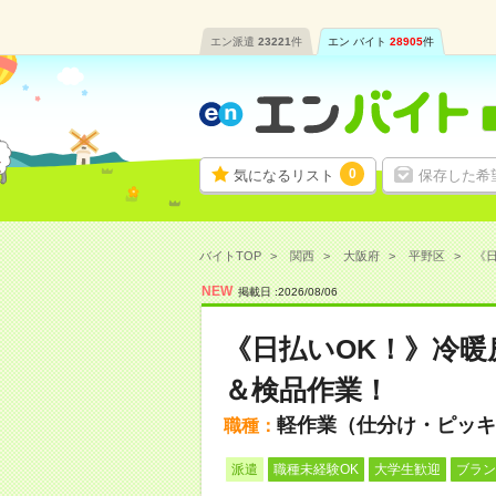
エン派遣
23221
件
エン バイト
28905
件
0
気になるリスト
保存した希
バイトTOP
関西
大阪府
平野区
《日
NEW
掲載日 :
2026
/
08
/
06
《日払いOK！》冷
＆検品作業！
軽作業（仕分け・ピッキ
職種：
派遣
職種未経験OK
大学生歓迎
ブラン