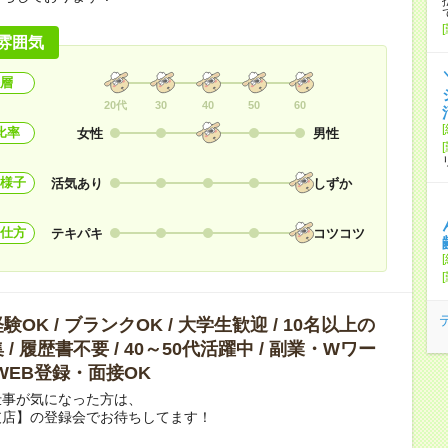
雰囲気
層
20代
30
40
50
60
比率
女性
男性
様子
活気あり
しずか
仕方
テキパキ
コツコツ
OK / ブランクOK / 大学生歓迎 / 10名以上の
/ 履歴書不要 / 40～50代活躍中 / 副業・Wワー
 WEB登録・面接OK
仕事が気になった方は、
支店】の登録会でお待ちしてます！