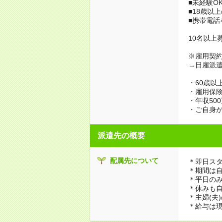
■未経験O
■18歳以
■携帯電話
10名以上
※雇用契約
→日雇派
・60歳以
・雇用保
・年収50
・ご自身が
派遣先の概要
配属先について
＊即日スタ
＊期間は
＊平日のみ
＊休みも
＊主婦(夫
＊給与は