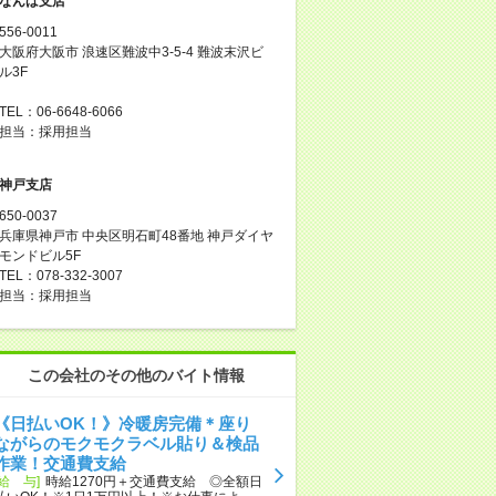
なんば支店
556-0011
大阪府大阪市 浪速区難波中3-5-4 難波末沢ビ
ル3F
TEL：06-6648-6066
担当：採用担当
神戸支店
650-0037
兵庫県神戸市 中央区明石町48番地 神戸ダイヤ
モンドビル5F
TEL：078-332-3007
担当：採用担当
この会社のその他のバイト情報
《日払いOK！》冷暖房完備＊座り
ながらのモクモクラベル貼り＆検品
作業！交通費支給
[給 与]
時給1270円＋交通費支給 ◎全額日