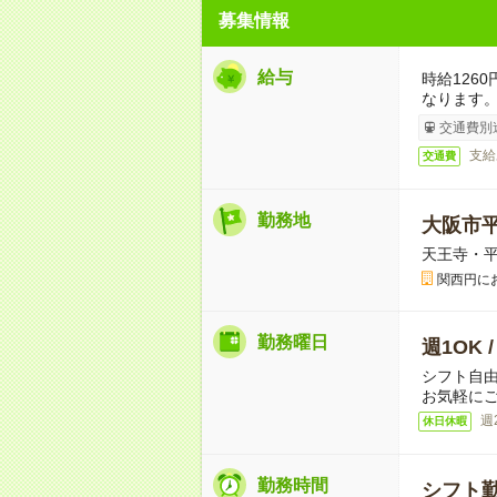
募集情報
給与
時給126
なります
交通費別
支給
交通費
勤務地
大阪市
天王寺・
関西円に
勤務曜日
週1OK 
シフト自
お気軽に
週
休日休暇
勤務時間
シフト勤