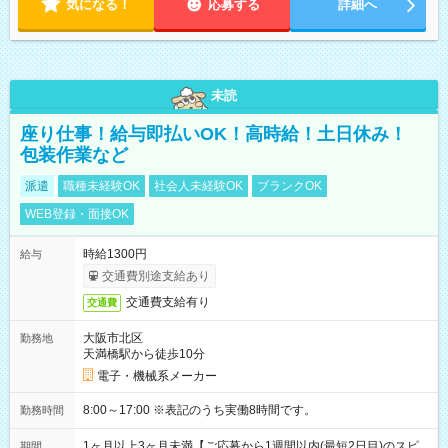
気になる！
応募する
詳細へ
未読
座り仕事！給与即払いOK！高時給！土日休み！
包装作業など
派遣
職種未経験OK
社会人未経験OK
ブランクOK
WEB登録・面接OK
時給1300円
給与
交通費別途支給あり
交通費支給有り
交通費
大阪市北区
勤務地
天満橋駅から徒歩10分
電子・機械系メーカー
8:00～17:00 ※表記のうち実働8時間です。
勤務時間
1ヶ月以上3ヶ月未満【ご応募から1週間以内(最短2日目)のスピ
期間