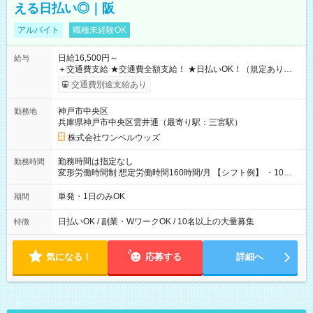
える日払い◎｜阪
アルバイト
職種未経験OK
日給16,500円～
給与
＋交通費支給 ★交通費全額支給！ ★日払いOK！（規定あり） ┗
働いたその日に現金GET♪ お仕事後はコンビニATMから 日払
交通費別途支給あり
い分を引き落とせます！ 【試用期間】試用期間なし
神戸市中央区
勤務地
兵庫県神戸市中央区雲井通（最寄り駅：三宮駅）
株式会社ワンベルウッズ
勤務時間は指定なし
勤務時間
変形労働時間制 想定労働時間160時間/月 【シフト例】 ・10：
00～20：00
単発・1日のみOK
期間
日払いOK / 副業・WワークOK / 10名以上の大量募集
特徴
気になる！
応募する
詳細へ