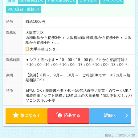
派遣
職種未経験OK
社会人未経験OK
大学生歓迎
ブランクOK
WEB登録・面接OK
時給1600円
給与
大阪市北区
勤務地
西梅田駅から徒歩3分
/
大阪梅田(阪神線)駅から徒歩4分
/
大阪
駅から徒歩4分
/
…
大手事務センター
▼シフト選べます▼ 10：00～19：00 内、6ｈから相談可能！
勤務時間
＊10：00～16：00 ＊10：00～17：00 ＊10：00～18：00 ＊
11：00～19：00 ＊12：00～19：00 ＊13：00～19：00
【急募】8月～、9月～、10月～ ご相談OKです ＃2カ月～短
期間
期相談OK！
日払いOK
/
履歴書不要
/
40～50代活躍中
/
副業・WワークOK
/
特徴
服装自由
/
シフト勤務
/
10名以上の大量募集
/
電話対応なし
/
パ
ソコンスキル不要
気になる！
応募する
詳細へ
掲載日：2026.07.30