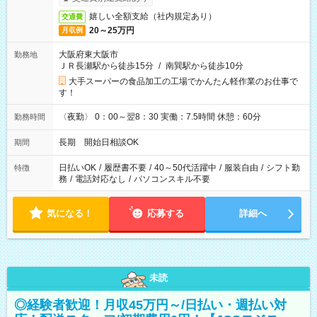
嬉しい全額支給（社内規定あり）
交通費
20～25万円
月収例
大阪府東大阪市
勤務地
ＪＲ長瀬駅から徒歩15分
/
南巽駅から徒歩10分
大手スーパーの食品加工の工場でかんたん軽作業のお仕事で
す！
〈夜勤〉 0：00～翌8：30 実働：7.5時間 休憩：60分
勤務時間
長期 開始日相談OK
期間
日払いOK
/
履歴書不要
/
40～50代活躍中
/
服装自由
/
シフト勤
特徴
務
/
電話対応なし
/
パソコンスキル不要
気になる！
応募する
詳細へ
未読
◎経験者歓迎！月収45万円～/日払い・週払い対