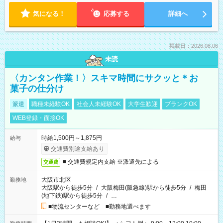
気になる！
応募する
詳細へ
掲載日：2026.08.06
未読
〈カンタン作業！〉スキマ時間にサクッと＊お
菓子の仕分け
派遣
職種未経験OK
社会人未経験OK
大学生歓迎
ブランクOK
WEB登録・面接OK
時給1,500円～1,875円
給与
交通費別途支給あり
■ 交通費規定内支給 ※派遣先による
交通費
大阪市北区
勤務地
大阪駅から徒歩5分
/
大阪梅田(阪急線)駅から徒歩5分
/
梅田
(地下鉄)駅から徒歩5分
/
…
■物流センターなど ■勤務地選べます