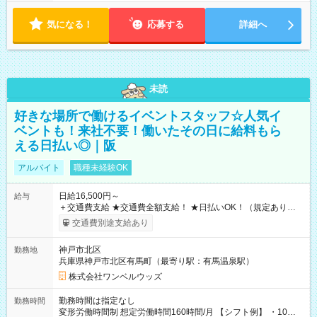
気になる！
応募する
詳細へ
未読
好きな場所で働けるイベントスタッフ☆人気イ
ベントも！来社不要！働いたその日に給料もら
える日払い◎｜阪
アルバイト
職種未経験OK
日給16,500円～
給与
＋交通費支給 ★交通費全額支給！ ★日払いOK！（規定あり） ┗
働いたその日に現金GET♪ お仕事後はコンビニATMから 日払
交通費別途支給あり
い分を引き落とせます！ 【試用期間】試用期間なし
神戸市北区
勤務地
兵庫県神戸市北区有馬町（最寄り駅：有馬温泉駅）
株式会社ワンベルウッズ
勤務時間は指定なし
勤務時間
変形労働時間制 想定労働時間160時間/月 【シフト例】 ・10：