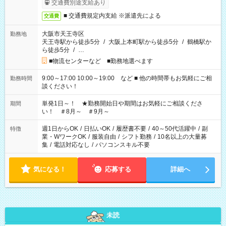
交通費別途支給あり
■ 交通費規定内支給 ※派遣先による
交通費
大阪市天王寺区
勤務地
天王寺駅から徒歩5分
/
大阪上本町駅から徒歩5分
/
鶴橋駅か
ら徒歩5分
/
…
■物流センターなど ■勤務地選べます
9:00～17:00 10:00～19:00 など ■ 他の時間帯もお気軽にご相
勤務時間
談ください！
単発1日～！ ★勤務開始日や期間はお気軽にご相談くださ
期間
い！ ＃8月～ ＃9月～
週1日からOK
/
日払いOK
/
履歴書不要
/
40～50代活躍中
/
副
特徴
業・WワークOK
/
服装自由
/
シフト勤務
/
10名以上の大量募
集
/
電話対応なし
/
パソコンスキル不要
気になる！
応募する
詳細へ
未読