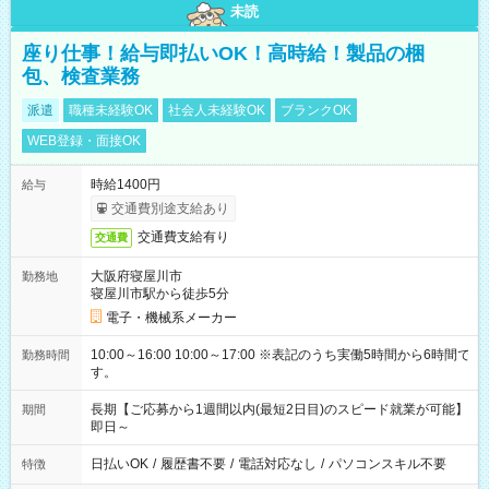
未読
座り仕事！給与即払いOK！高時給！製品の梱
包、検査業務
派遣
職種未経験OK
社会人未経験OK
ブランクOK
WEB登録・面接OK
時給1400円
給与
交通費別途支給あり
交通費支給有り
交通費
大阪府寝屋川市
勤務地
寝屋川市駅から徒歩5分
電子・機械系メーカー
10:00～16:00 10:00～17:00 ※表記のうち実働5時間から6時間で
勤務時間
す。
長期【ご応募から1週間以内(最短2日目)のスピード就業が可能】
期間
即日～
日払いOK
/
履歴書不要
/
電話対応なし
/
パソコンスキル不要
特徴