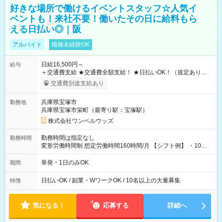
好きな場所で働けるイベントスタッフ☆人気イ
ベントも！来社不要！働いたその日に給料もら
える日払い◎｜阪
アルバイト
職種未経験OK
日給16,500円～
給与
＋交通費支給 ★交通費全額支給！ ★日払いOK！（規定あり） ┗
働いたその日に現金GET♪ お仕事後はコンビニATMから 日払
交通費別途支給あり
い分を引き落とせます！ 【試用期間】試用期間なし
兵庫県宝塚市
勤務地
兵庫県宝塚市栄町（最寄り駅：宝塚駅）
株式会社ワンベルウッズ
勤務時間は指定なし
勤務時間
変形労働時間制 想定労働時間160時間/月 【シフト例】 ・10：
00～20：00
単発・1日のみOK
期間
日払いOK / 副業・WワークOK / 10名以上の大量募集
特徴
気になる！
応募する
詳細へ