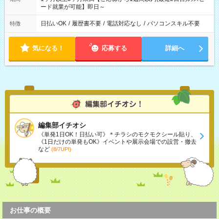
ード就業が可能】即日～
日払いOK
/
履歴書不要
/
電話対応なし
/
パソコンスキル不要
特徴
気になる！
応募する
詳細へ
編集部イチオシ
《単発1日OK！日払い可》＊チラシのモクモクシール貼り、
《1日だけの単発もOK》イベントや展示会場での設営・撤去
など
(8/7UP!)
お仕事の概要