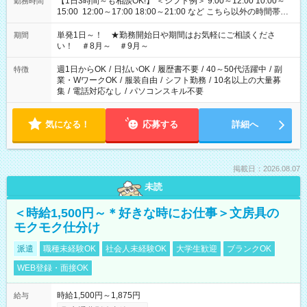
【1日3時間～も相談OK!】 ＜シフト例＞ 9:00～12:00 10:00～
勤務時間
15:00 12:00～17:00 18:00～21:00 など こちら以外の時間帯も
お気軽にご相談ください！
単発1日～！ ★勤務開始日や期間はお気軽にご相談くださ
期間
い！ ＃8月～ ＃9月～
週1日からOK
/
日払いOK
/
履歴書不要
/
40～50代活躍中
/
副
特徴
業・WワークOK
/
服装自由
/
シフト勤務
/
10名以上の大量募
集
/
電話対応なし
/
パソコンスキル不要
気になる！
応募する
詳細へ
掲載日：2026.08.07
未読
＜時給1,500円～＊好きな時にお仕事＞文房具の
モクモク仕分け
派遣
職種未経験OK
社会人未経験OK
大学生歓迎
ブランクOK
WEB登録・面接OK
時給1,500円～1,875円
給与