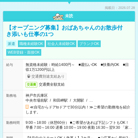
掲載日：2026.07.28
未読
【オープニング募集】おばあちゃんのお散歩付
き添いも仕事の1つ
派遣
職種未経験OK
社会人未経験OK
ブランクOK
WEB登録・面接OK
無資格未経験：時給1400円～ ■週払いOK ■扶養内OK ■日
給与
収1万1200円以上
交通費別途支給あり
交通費全額支給
交通費
神戸市兵庫区
勤務地
中央市場前駅
/
和田岬駅
/
大開駅
/
…
≪自宅からドアtoドアで30分以内！≫ご希望の勤務地を紹介
します。
9:00～18:00（休憩60分） ■ご希望があれば下記シフトもOK！
勤務時間
早番 7:00～16:00 遅番 10:00～19:00 夜勤 16:30～翌9:30 「家族
と休みを合わせたい」 「余裕を持って夕飯の準備がしたい」
「できれば残業はしたくない」 など、ご希望を教えてください