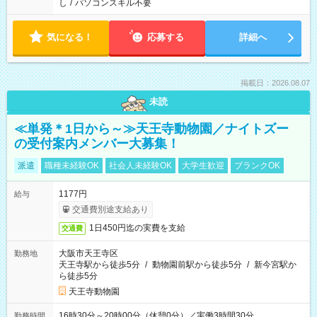
し
/
パソコンスキル不要
気になる！
応募する
詳細へ
掲載日：2026.08.07
未読
≪単発＊1日から～≫天王寺動物園／ナイトズー
の受付案内メンバー大募集！
派遣
職種未経験OK
社会人未経験OK
大学生歓迎
ブランクOK
1177円
給与
交通費別途支給あり
1日450円迄の実費を支給
交通費
大阪市天王寺区
勤務地
天王寺駅から徒歩5分
/
動物園前駅から徒歩5分
/
新今宮駅か
ら徒歩5分
天王寺動物園
16時30分～20時00分（休憩0分）／実働3時間30分
勤務時間