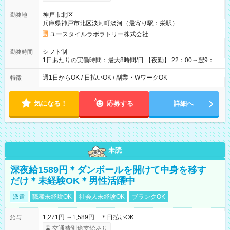
間×4回=5万8,560円 週3回勤務の場合：1,830円×8時間×12回
=17万5,680円 【試用期間】試用期間あり 試用期間の長さ：2ヶ
神戸市北区
勤務地
月 ※ 雇用形態と給与に、本採用時と異なる部分があります。 雇
兵庫県神戸市北区淡河町淡河（最寄り駅：栄駅）
用形態：本採用時と同じです。 給与：時給 1,550円以上
ユースタイルラボラトリー株式会社
シフト制
勤務時間
1日あたりの実働時間：最大8時間/日 【夜勤】 22：00～翌9：
00 ※週1日～OK ／ 夜勤専従 ＊＊ 勤務時間例 ＊＊ ■22時か
ら翌7時 ■23時から翌8時 ■24時から翌9時 など ※上記の時間
週1日からOK / 日払いOK / 副業・WワークOK
特徴
内で8時間勤務（休憩1時間）ご利用者様により、時間は異なり
ます。 ※曜日固定（毎週同じ曜日での勤務となります）
気になる！
応募する
詳細へ
未読
深夜給1589円＊ダンボールを開けて中身を移す
だけ＊未経験OK＊男性活躍中
派遣
職種未経験OK
社会人未経験OK
ブランクOK
1,271円 ～1,589円 ＊日払いOK
給与
交通費別途支給あり