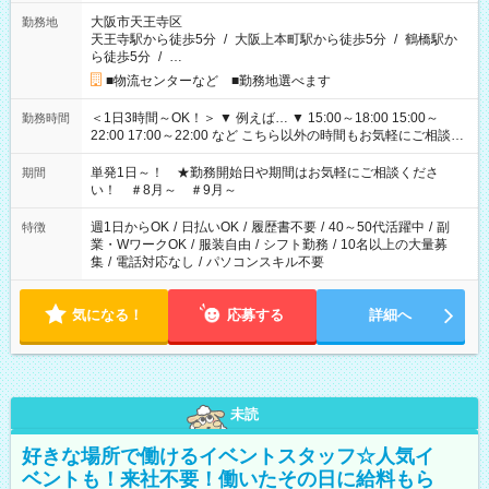
大阪市天王寺区
勤務地
天王寺駅から徒歩5分
/
大阪上本町駅から徒歩5分
/
鶴橋駅か
ら徒歩5分
/
…
■物流センターなど ■勤務地選べます
＜1日3時間～OK！＞ ▼ 例えば… ▼ 15:00～18:00 15:00～
勤務時間
22:00 17:00～22:00 など こちら以外の時間もお気軽にご相談く
ださい！
単発1日～！ ★勤務開始日や期間はお気軽にご相談くださ
期間
い！ ＃8月～ ＃9月～
週1日からOK
/
日払いOK
/
履歴書不要
/
40～50代活躍中
/
副
特徴
業・WワークOK
/
服装自由
/
シフト勤務
/
10名以上の大量募
集
/
電話対応なし
/
パソコンスキル不要
気になる！
応募する
詳細へ
未読
好きな場所で働けるイベントスタッフ☆人気イ
ベントも！来社不要！働いたその日に給料もら