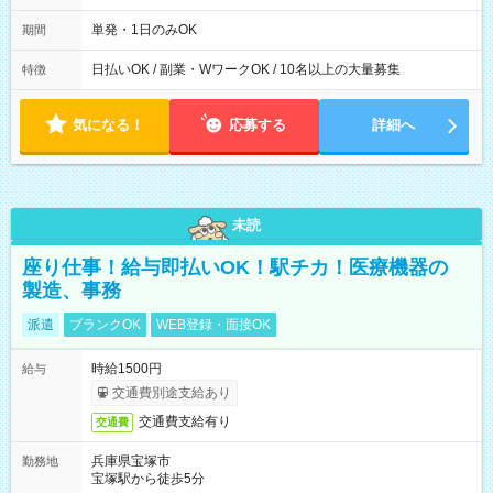
00～20：00
単発・1日のみOK
期間
日払いOK / 副業・WワークOK / 10名以上の大量募集
特徴
気になる！
応募する
詳細へ
未読
座り仕事！給与即払いOK！駅チカ！医療機器の
製造、事務
派遣
ブランクOK
WEB登録・面接OK
時給1500円
給与
交通費別途支給あり
交通費支給有り
交通費
兵庫県宝塚市
勤務地
宝塚駅から徒歩5分