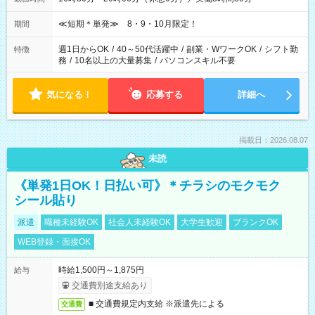
≪短期＊単発≫ 8・9・10月限定！
期間
週1日からOK
/
40～50代活躍中
/
副業・WワークOK
/
シフト勤
特徴
務
/
10名以上の大量募集
/
パソコンスキル不要
気になる！
応募する
詳細へ
掲載日：2026.08.07
未読
《単発1日OK！日払い可》＊チラシのモクモク
シール貼り
派遣
職種未経験OK
社会人未経験OK
大学生歓迎
ブランクOK
WEB登録・面接OK
時給1,500円～1,875円
給与
交通費別途支給あり
■ 交通費規定内支給 ※派遣先による
交通費