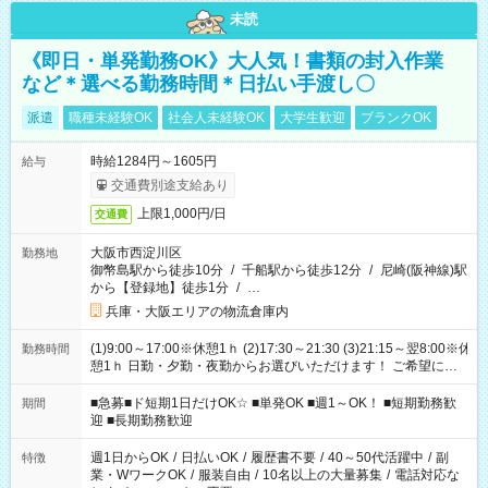
未読
《即日・単発勤務OK》大人気！書類の封入作業
など＊選べる勤務時間＊日払い手渡し〇
派遣
職種未経験OK
社会人未経験OK
大学生歓迎
ブランクOK
時給1284円～1605円
給与
交通費別途支給あり
上限1,000円/日
交通費
大阪市西淀川区
勤務地
御幣島駅から徒歩10分
/
千船駅から徒歩12分
/
尼崎(阪神線)駅
から【登録地】徒歩1分
/
…
兵庫・大阪エリアの物流倉庫内
(1)9:00～17:00※休憩1ｈ (2)17:30～21:30 (3)21:15～翌8:00※休
勤務時間
憩1ｈ 日勤・夕勤・夜勤からお選びいただけます！ ご希望に合
わせて働けるお仕事です(*^^*) 【その他選べる勤務時間】 8-17
時/9-17時/9-18時/10-18時/11-21時/18-22時/20-翌4時/21-翌5
■急募■ド短期1日だけOK☆ ■単発OK ■週1～OK！ ■短期勤務歓
期間
時/22-翌6時/0-翌8時 ご自身のご都合で選んで頂ける完全自由シ
迎 ■長期勤務歓迎
フト！
週1日からOK
/
日払いOK
/
履歴書不要
/
40～50代活躍中
/
副
特徴
業・WワークOK
/
服装自由
/
10名以上の大量募集
/
電話対応な