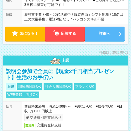
【8月中のスタートOK！急募！】2カ月～ ■ご応募から最短2～
期間
ね。 ※Wワーク希望の方へ 今ご覧のお仕事で希望する勤務時間
3日後に就業が可能です！
と、もう1つのお仕事の勤務時間。 合計で週40時間を超える場
合は応募できません。
履歴書不要
/
40～50代活躍中
/
服装自由
/
シフト勤務
/
10名以
特徴
上の大量募集
/
電話対応なし
/
パソコンスキル不要
気になる！
応募する
詳細へ
掲載日：2026.08.01
未読
説明会参加で全員に【現金2千円相当プレゼン
ト】生活のお手伝い
派遣
職種未経験OK
社会人未経験OK
ブランクOK
WEB登録・面接OK
無資格未経験：時給1400円～ ■週払いOK ■扶養内OK ■日
給与
収1万1200円以上
交通費別途支給あり
交通費全額支給
交通費