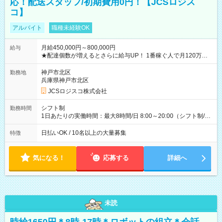
応！配送スタッフ/初期費用0円！【JCSロジス
コ】
アルバイト
職種未経験OK
月給450,000円～800,000円
給与
★配達個数が増えるとさらに給与UP！ 1番稼ぐ人で月120万ほ
ど！ ・主要都市エリア 月収55万円／週5日稼働 月収65万~112
万円／週6日稼働 ・地方郊外エリア 月収40万円／週5日稼働 月
神戸市北区
勤務地
収40万円~50万円／週6日稼働 ＜モデルイメージ＞ ■月収50万
兵庫県神戸市北区
円 (27歳男性/江東区在住)※元建築関係 1日150個配達×25日勤務
JCSロジスコ株式会社
(日休み) ■月収80万円(43歳男性/墨田区在住)※元営業 1日200個
配達×25日勤務(月休み) 【試用期間】試用期間なし
シフト制
勤務時間
1日あたりの実働時間：最大8時間/日 8:00～20:00（シフト制/実
働8時間） ※週5日勤務（場所次第では週4も有り） ※配達状況
によって時間外での勤務可能性有り ※案件により多少の前後あ
日払いOK / 10名以上の大量募集
特徴
り ※配達が完了次第、帰社OKです
気になる！
応募する
詳細へ
未読