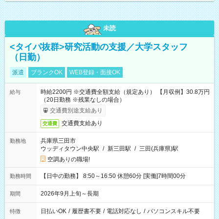
未読
<タイパ抜群>研究活動の支援／大学スタッフ
（日勤）
派遣
ブランクOK
WEB登録・面接OK
時給2200円 ※交通費全額支給（規定あり） 【月収例】30.8万円
給与
（20日勤務 ※残業なしの場合）
交通費別途支給あり
交通費支給あり
交通費
兵庫県三田市
勤務地
ウッディタウン中央駅
/
新三田駅
/
三田(兵庫県)駅
空調ありの職場!
【日中の勤務】 8:50～16:50 休憩60分 [実働]7時間00分
勤務時間
2026年9月上旬～長期
期間
日払いOK
/
履歴書不要
/
電話対応なし
/
パソコンスキル不要
特徴