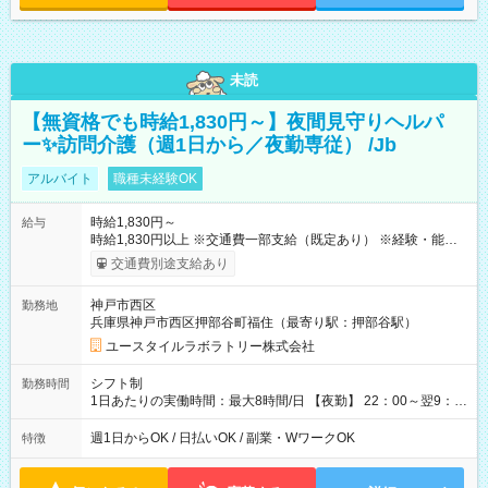
未読
【無資格でも時給1,830円～】夜間見守りヘルパ
ー✨訪問介護（週1日から／夜勤専従） /Jb
アルバイト
職種未経験OK
時給1,830円～
給与
時給1,830円以上 ※交通費一部支給（既定あり） ※経験・能力を
考慮して決定します 【収入例】 週1回勤務の場合：1,830円×8時
交通費別途支給あり
間×4回=5万8,560円 週3回勤務の場合：1,830円×8時間×12回
=17万5,680円 【試用期間】試用期間あり 試用期間の長さ：2ヶ
神戸市西区
勤務地
月 ※ 雇用形態と給与に、本採用時と異なる部分があります。 雇
兵庫県神戸市西区押部谷町福住（最寄り駅：押部谷駅）
用形態：本採用時と同じです。 給与：時給 1,550円以上
ユースタイルラボラトリー株式会社
シフト制
勤務時間
1日あたりの実働時間：最大8時間/日 【夜勤】 22：00～翌9：
00 ※週1日～OK ／ 夜勤専従 ＊＊ 勤務時間例 ＊＊ ■22時か
ら翌7時 ■23時から翌8時 ■24時から翌9時 など ※上記の時間
週1日からOK / 日払いOK / 副業・WワークOK
特徴
内で8時間勤務（休憩1時間）ご利用者様により、時間は異なり
ます。 ※曜日固定（毎週同じ曜日での勤務となります）