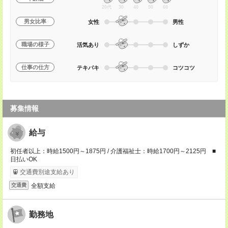
20代
30
40
50
60
男女比率
女性
男性
職場の様子
活気あり
しずか
仕事の仕方
テキパキ
コツコツ
募集情報
給与
初任者以上：時給1500円～1875円 / 介護福祉士：時給1700円～2125円 ■
日払いOK
交通費別途支給あり
全額支給
交通費
勤務地