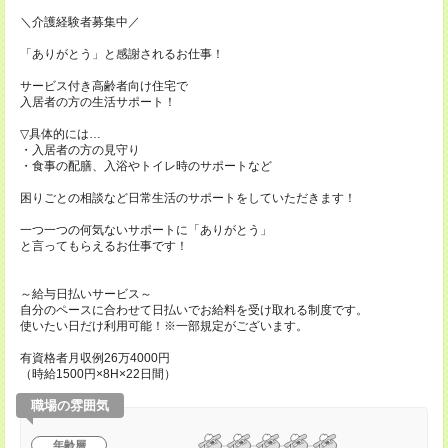
＼介護経験者募集中／
「ありがとう」と感謝されるお仕事！
サービス付き高齢者向け住宅で
入居者の方の生活サポート！
▽具体的には…
・入居者の方の見守り
・食事の配膳、入浴やトイレ時のサポートなど
困りごとの相談など日常生活のサポートをしていただきます！
一つ一つの何気ないサポートに「ありがとう」
と言ってもらえるお仕事です！
～給与日払いサービス～
自分のペースに合わせて日払いでお給料を受け取れる制度です。
使いたい日だけ利用可能！※一部規定がございます。
有資格者月収例26万4000円
（時給1500円×8H×22日間）
職場の雰囲気
年齢層