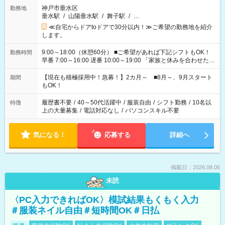
神戸市垂水区
勤務地
垂水駅
/
山陽垂水駅
/
舞子駅
/
…
≪自宅からドアtoドアで30分以内！≫ご希望の勤務地を紹介
します。
9:00～18:00（休憩60分） ■ご希望があれば下記シフトもOK！
勤務時間
早番 7:00～16:00 遅番 10:00～19:00 「家族と休みを合わせた
い」 「余裕を持って夕飯の準備がしたい」 「できれば残業はし
たくない」 など、ご希望を教えてくださいね。 ※Wワーク希望
【現在も積極採用中！急募！】2カ月～ ■8月～、9月スタート
期間
の方へ 今ご覧のお仕事で希望する勤務時間と、もう1つのお仕事
もOK！
の勤務時間。 合計で週40時間を超える場合は応募できません。
履歴書不要
/
40～50代活躍中
/
服装自由
/
シフト勤務
/
10名以
特徴
上の大量募集
/
電話対応なし
/
パソコンスキル不要
気になる！
応募する
詳細へ
掲載日：2026.08.06
未読
〈PC入力できればOK〉模試結果もくもく入力
＃服装ネイル自由＃短時間OK＃日払