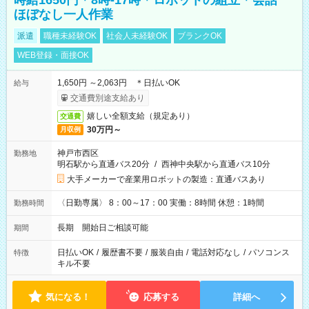
時給1650円＊8時-17時＊ロボットの組立＊会話
ほぼなし一人作業
派遣
職種未経験OK
社会人未経験OK
ブランクOK
WEB登録・面接OK
1,650円 ～2,063円 ＊日払いOK
給与
交通費別途支給あり
嬉しい全額支給（規定あり）
交通費
30万円～
月収例
神戸市西区
勤務地
明石駅から直通バス20分
/
西神中央駅から直通バス10分
大手メーカーで産業用ロボットの製造：直通バスあり
〈日勤専属〉 8：00～17：00 実働：8時間 休憩：1時間
勤務時間
長期 開始日ご相談可能
期間
日払いOK
/
履歴書不要
/
服装自由
/
電話対応なし
/
パソコンス
特徴
キル不要
気になる！
応募する
詳細へ