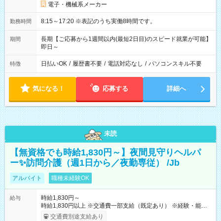
電子・機械系メーカー
8:15～17:20 ※表記のうち実働8時間です。
勤務時間
長期【ご応募から1週間以内(最短2日目)のスピード就業が可能】
期間
即日～
日払いOK
/
履歴書不要
/
電話対応なし
/
パソコンスキル不要
特徴
気になる！
応募する
詳細へ
未読
【無資格でも時給1,830円～】夜間見守りヘルパ
ー✨訪問介護（週1日から／夜勤専従） /Jb
アルバイト
職種未経験OK
時給1,830円～
給与
時給1,830円以上 ※交通費一部支給（既定あり） ※経験・能力を
考慮して決定します 【収入例】 週1回勤務の場合：1,830円×8時
交通費別途支給あり