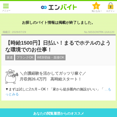
0
メニュー
気になる！
ログイン
お探しのバイト情報は掲載が終了しました。
掲載日 :2026
/
07
/
29
No.NISSONTRK-1AA120
【時給1500円】日払い！まるでホテルのよう
な環境でのお仕事！
派遣
ブランクOK
WEB登録・面接OK
＼介護経験を活かしてガッツリ稼ぐ／
月収例26.4万円 高時給スタート！
▼まずは試しに2カ月～OK！「家から徒歩圏内の施設がいい」「
...も
っとみる
あなたの閲覧履歴からのオススメ