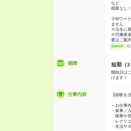
など
残業なし
※Wワーク
ません
※法令に基
※労働者
業はご案
残
残業時間
期間
短期（3
開始日は
けます！
仕事内容
【経験を
～お仕事
・食事／
・移乗や
・レクリ
・生活サ