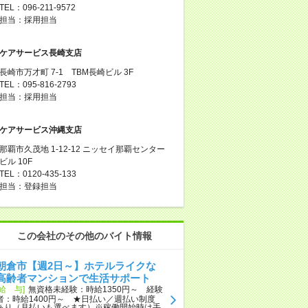
TEL：096-211-9572
担当：採用担当
ケアサービス長崎支店
長崎市万才町 7-1 TBM長崎ビル 3F
TEL：095-816-2793
担当：採用担当
ケアサービス沖縄支店
那覇市久茂地 1-12-12 ニッセイ那覇センター
ビル 10F
TEL：0120-435-133
担当：登録担当
この会社のその他のバイト情報
朝倉市【週2日～】ホテルライクな
高齢者マンションで生活サポート
[給 与]
無資格未経験：時給1350円～ 経験
者：時給1400円～ ★日払い／週払い制度
あり（月払いも選べます）※稼働開始時は手