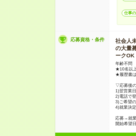
仕事の
応募資格・条件
社会人未経
の大量募集
ークOK
年齢不問
★10名以
★履歴書
▽応募後
1)翌営業
2)電話で
3)ご希望
4)就業決
応募→就業
開始希望日