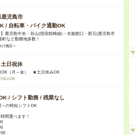
県鹿児島市
K / 自転車・バイク通勤OK
】鹿児島中央・谷山(指宿枕崎線)・水族館口・郡元(鹿児島市
屋町など勤務地多数！
向け施設＞
/ 土日祝休
日OK（月～金） ★土日休みOK
日休みOK
K / シフト勤務 / 残業なし
間～の時短シフトOK
ト時間選べます！
00
00
:00