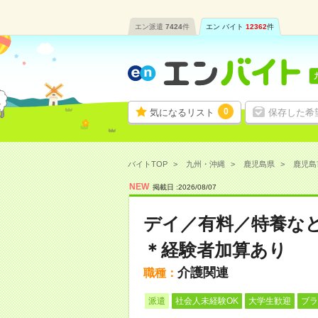
エン派遣
7424
件
エン バイト
12362
件
0
気になるリスト
保存した希
バイトTOP
九州・沖縄
鹿児島県
鹿児島
NEW
掲載日 :
2026
/
08
/
07
デイ／有料／特養な
＊経験者加算あり
介護関連
職種：
派遣
社会人未経験OK
大学生歓迎
ブラ