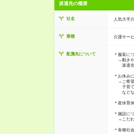
派遣先の概要
社名
人気大手
業種
介護サー
配属先について
＊服装に
→動きや
派遣先に
＊お休み
→ご希望
子育て・
などな
＊産休育
＊施設に
→こだわ
＊各種社