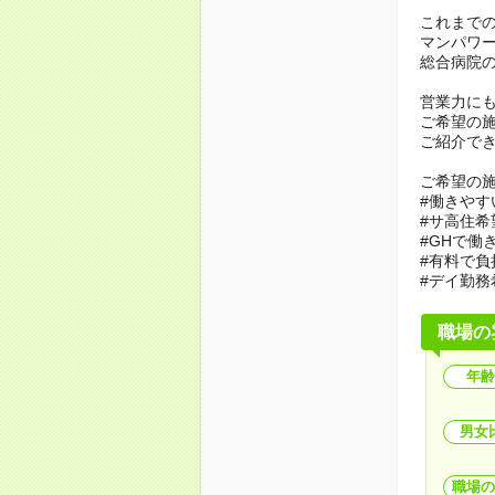
これまで
マンパワ
総合病院
営業力に
ご希望の
ご紹介で
ご希望の
#働きやす
#サ高住希
#GHで働
#有料で負
#デイ勤務
職場の
年齢
男女
職場の