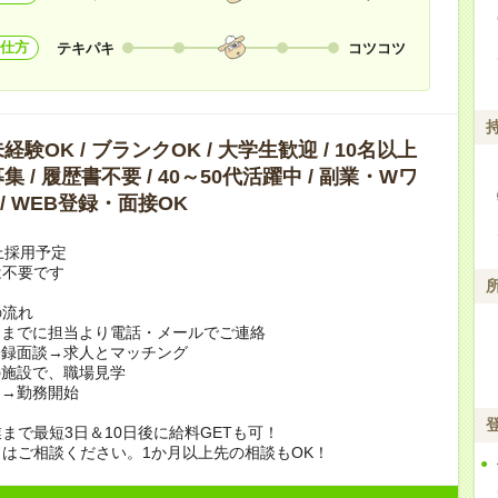
仕方
テキパキ
コツコツ
験OK / ブランクOK / 大学生歓迎 / 10名以上
 / 履歴書不要 / 40～50代活躍中 / 副業・Wワ
 / WEB登録・面接OK
上採用予定
は不要です
の流れ
日までに担当より電話・メールでご連絡
登録面談→求人とマッチング
の施設で、職場見学
定→勤務開始
まで最短3日＆10日後に給料GETも可！
はご相談ください。1か月以上先の相談もOK！