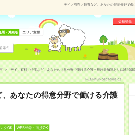
デイ／有料／特養など、あなたの得意分野で働ける
会員登録
エリア変更
九州・沖縄版
望条件
市
デイ／有料／特養など、あなたの得意分野で働ける介護＊経験者加算あり(10549081
No.MNPWKO8570063-02
ど、あなたの得意分野で働ける介護
ンクOK
WEB登録・面接OK