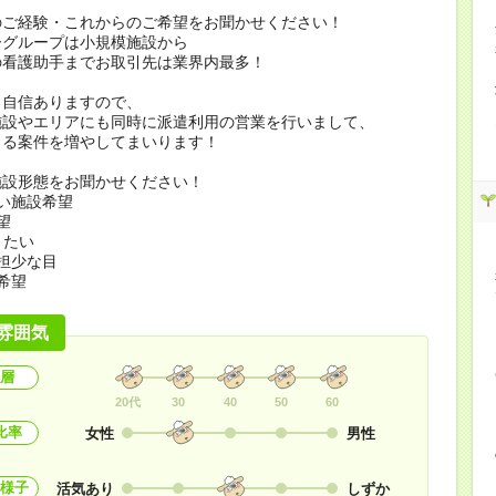
のご経験・これからのご希望をお聞かせください！
ーグループは小規模施設から
の看護助手までお取引先は業界内最多！
も自信ありますので、
施設やエリアにも同時に派遣利用の営業を行いまして、
きる案件を増やしてまいります！
施設形態をお聞かせください！
い施設希望
望
きたい
担少な目
希望
雰囲気
層
20代
30
40
50
60
比率
女性
男性
様子
活気あり
しずか