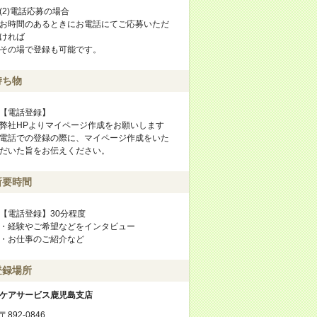
(2)電話応募の場合
お時間のあるときにお電話にてご応募いただ
ければ
その場で登録も可能です。
持ち物
【電話登録】
弊社HPよりマイページ作成をお願いします
電話での登録の際に、マイページ作成をいた
だいた旨をお伝えください。
所要時間
【電話登録】30分程度
・経験やご希望などをインタビュー
・お仕事のご紹介など
登録場所
ケアサービス鹿児島支店
〒892-0846