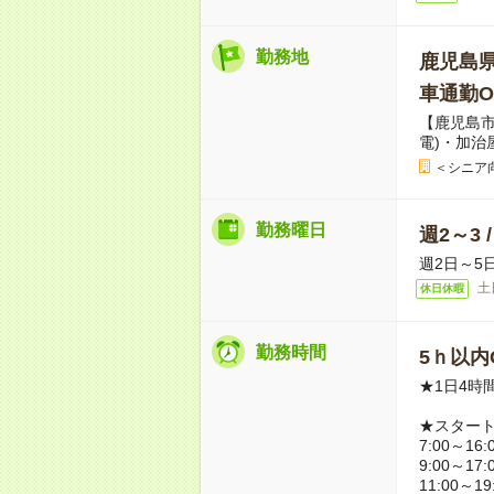
勤務地
鹿児島
車通勤O
【鹿児島市
電)・加治
＜シニア
勤務曜日
週2～3 
週2日～5
土
休日休暇
勤務時間
5ｈ以内O
★1日4時
★スター
7:00～16:
9:00～17:
11:00～19