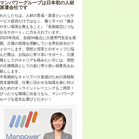
マンパワーグループは日本初の人材
派遣会社です
わたしたちは、人材の育成・派遣といったサ
ービス提供だけではなく、働く方々の『働き
やすい環境を整えること』『長期就労につな
がるサポート』に力を入れています。
2023年現在、全国34拠点に介護専門支店を展
開。介護の現場を理解している専任担当がフ
ォローします。理想と現実とのギャップに悩
んだ際は、お悩みに寄り添いサポート。介護
職としてのキャリアを積みたい方には、理想
の介護職員としての姿に寄り添い就業先をお
探しします。
中長期的なキャリアパス形成のための資格取
得支援制度、仕事に活かせる知識を身に付け
るためのオンライントレーニングもご用意！
ぴったりな職場に出会うなら、マンパワーグ
ループを是非お選びください！