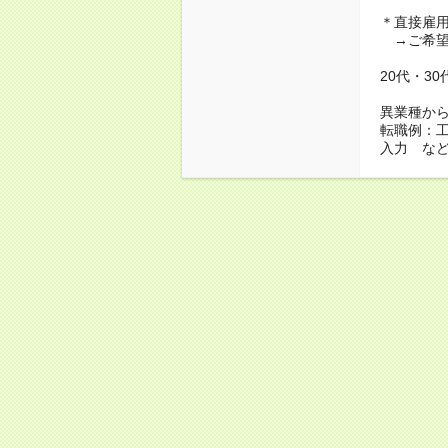
＊直接雇
→ご希望
20代・3
異業種か
転職例：
入力 な