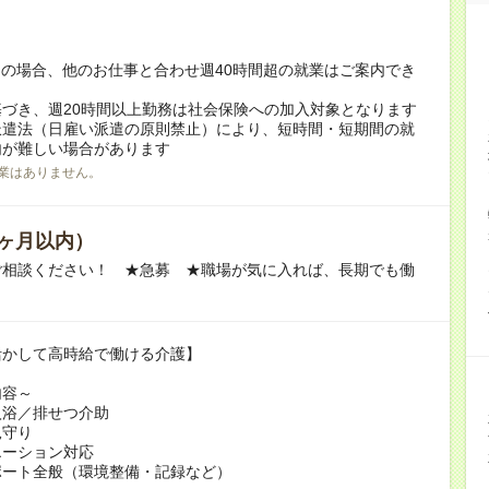
！
の場合、他のお仕事と合わせ週40時間超の就業はご案内でき
づき、週20時間以上勤務は社会保険への加入対象となります
派遣法（日雇い派遣の原則禁止）により、短時間・短期間の就
内が難しい場合があります
業はありません。
ヶ月以内）
ご相談ください！ ★急募 ★職場が気に入れば、長期でも働
活かして高時給で働ける介護】
内容～
入浴／排せつ介助
見守り
エーション対応
ポート全般（環境整備・記録など）