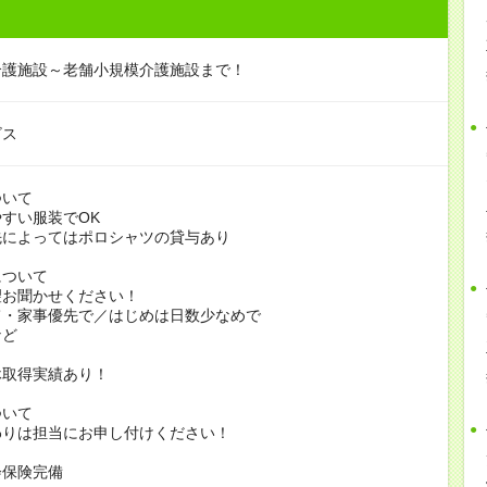
介護施設～老舗小規模介護施設まで！
ビス
ついて
すい服装でOK
よってはポロシャツの貸与あり
について
お聞かせください！
家事優先で／はじめは日数少なめで
ど
休取得実績あり！
ついて
りは担当にお申し付けください！
会保険完備