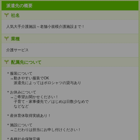
派遣先の概要
社名
人気大手介護施設～老舗小規模介護施設まで！
業種
介護サービス
配属先について
＊服装について
→動きやすい服装でOK
派遣先によってはポロシャツの貸与あり
＊お休みについて
→ご希望お聞かせください！
子育て・家事優先で／はじめは日数少なめで
などなど
＊産休育休取得実績あり！
＊施設について
→こだわりは担当にお申し付けください！
＊各種社会保険完備