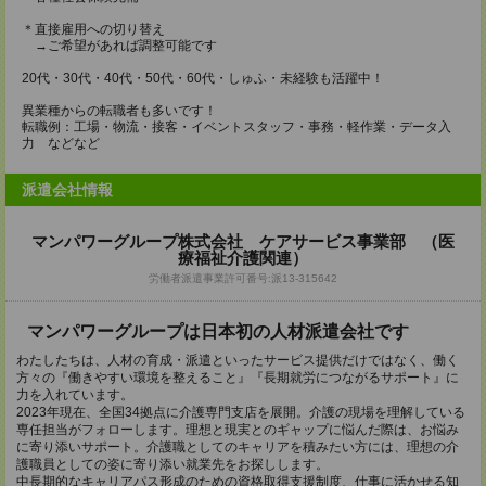
＊直接雇用への切り替え
→ご希望があれば調整可能です
20代・30代・40代・50代・60代・しゅふ・未経験も活躍中！
異業種からの転職者も多いです！
転職例：工場・物流・接客・イベントスタッフ・事務・軽作業・データ入
力 などなど
派遣会社情報
マンパワーグループ株式会社 ケアサービス事業部 （医
療福祉介護関連）
労働者派遣事業許可番号:派13-315642
マンパワーグループは日本初の人材派遣会社です
わたしたちは、人材の育成・派遣といったサービス提供だけではなく、働く
方々の『働きやすい環境を整えること』『長期就労につながるサポート』に
力を入れています。
2023年現在、全国34拠点に介護専門支店を展開。介護の現場を理解している
専任担当がフォローします。理想と現実とのギャップに悩んだ際は、お悩み
に寄り添いサポート。介護職としてのキャリアを積みたい方には、理想の介
護職員としての姿に寄り添い就業先をお探しします。
中長期的なキャリアパス形成のための資格取得支援制度、仕事に活かせる知