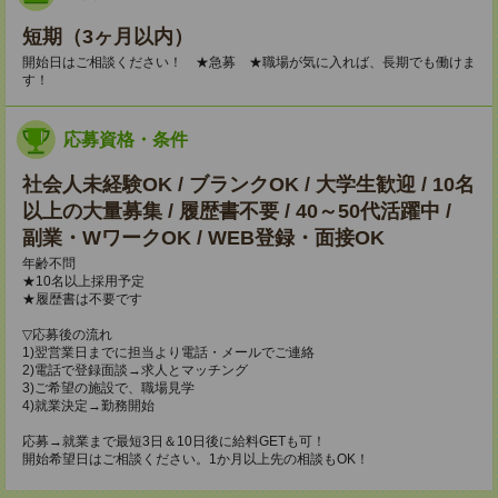
短期（3ヶ月以内）
開始日はご相談ください！ ★急募 ★職場が気に入れば、長期でも働けま
す！
応募資格・条件
社会人未経験OK / ブランクOK / 大学生歓迎 / 10名
以上の大量募集 / 履歴書不要 / 40～50代活躍中 /
副業・WワークOK / WEB登録・面接OK
年齢不問
★10名以上採用予定
★履歴書は不要です
▽応募後の流れ
1)翌営業日までに担当より電話・メールでご連絡
2)電話で登録面談→求人とマッチング
3)ご希望の施設で、職場見学
4)就業決定→勤務開始
応募→就業まで最短3日＆10日後に給料GETも可！
開始希望日はご相談ください。1か月以上先の相談もOK！