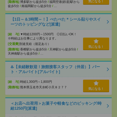
気になる！
[勤務地]
博多駅から徒歩5分
/
福岡空港(鉄道)駅から
徒歩5分
/
南福岡駅から徒歩5分
/
…
【1日～＆3時間～！】ぺたぺた＊シール貼りやスイ
ーツのトッピングなど[派遣]
[給 与]
▼時給1200円～1500円 ◎日払いOK！
※時給はお仕事により異なります。
[交通費]
別途支給（規定あり）
気になる！
[勤務地]
香椎駅から徒歩5分
/
天神駅から徒歩5分
/
天神南駅から徒歩5分
/
…
♨️【未経験歓迎！旅館接客スタッフ（仲居）】パー
ト・アルバイト[アルバイト]
[給 与]
時給1,300円～1,800円
[勤務地]
熊本県玉名市天水町小天８２７７
気になる！
＜お店へ出荷用＞お菓子や軽食などのピッキング/時
給1250円[派遣]