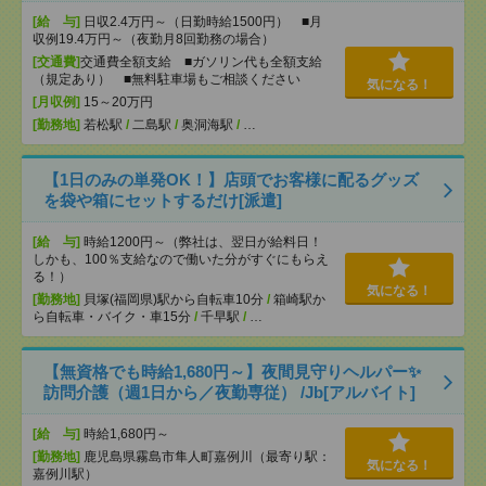
[給 与]
日収2.4万円～（日勤時給1500円） ■月
収例19.4万円～（夜勤月8回勤務の場合）
[交通費]
交通費全額支給 ■ガソリン代も全額支給
（規定あり） ■無料駐車場もご相談ください
気になる！
[月収例]
15～20万円
[勤務地]
若松駅
/
二島駅
/
奥洞海駅
/
…
【1日のみの単発OK！】店頭でお客様に配るグッズ
を袋や箱にセットするだけ[派遣]
[給 与]
時給1200円～（弊社は、翌日が給料日！
しかも、100％支給なので働いた分がすぐにもらえ
る！）
気になる！
[勤務地]
貝塚(福岡県)駅から自転車10分
/
箱崎駅か
ら自転車・バイク・車15分
/
千早駅
/
…
【無資格でも時給1,680円～】夜間見守りヘルパー✨
訪問介護（週1日から／夜勤専従） /Jb[アルバイト]
[給 与]
時給1,680円～
[勤務地]
鹿児島県霧島市隼人町嘉例川（最寄り駅：
気になる！
嘉例川駅）