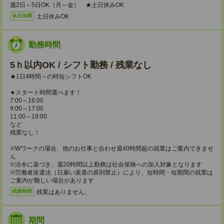
週2日～5日OK（月～金） ★土日休みOK
土日休みOK
休日休暇
勤務時間
5ｈ以内OK / シフト勤務 / 残業なし
★1日4時間～の時短シフトOK
★スタート時間選べます！
7:00～16:00
9:00～17:00
11:00～19:00
など
残業なし！
※Wワークの場合、他のお仕事と合わせ週40時間超の就業はご案内できませ
ん
※法令に基づき、週20時間以上勤務は社会保険への加入対象となります
※労働者派遣法（日雇い派遣の原則禁止）により、短時間・短期間の就業は
ご案内が難しい場合があります
残業はありません。
残業時間
期間