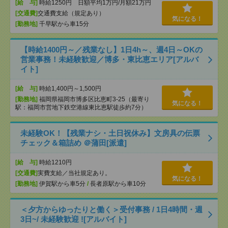
[給 与]
時給1250円 日額平均1万円/月額21万円
[交通費]
交通費支給（規定あり）
気になる！
[勤務地]
千早駅から車15分
【時給1400円～／残業なし】1日4h～、週4日～OKの
営業事務！未経験歓迎／博多・東比恵エリア[アルバ
イト]
[給 与]
時給1,400円～1,500円
[勤務地]
福岡県福岡市博多区比恵町3-25（最寄り
気になる！
駅：福岡市営地下鉄空港線東比恵駅徒歩約7分）
未経験OK！【残業ナシ・土日祝休み】文房具の伝票
チェック＆箱詰め ＠蒲田[派遣]
[給 与]
時給1210円
[交通費]
実費支給／当社規定あり。
気になる！
[勤務地]
伊賀駅から車5分
/
長者原駅から車10分
＜夕方からゆったりと働く＞受付事務 / 1日4時間・週
3日~/ 未経験歓迎 ![アルバイト]