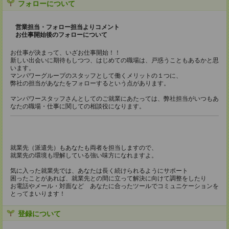
フォローについて
営業担当・フォロー担当よりコメント
お仕事開始後のフォローについて
お仕事が決まって、いざお仕事開始！！
新しい出会いに期待もしつつ、はじめての職場は、戸惑うこともあるかと思
います。
マンパワーグループのスタッフとして働くメリットの１つに、
弊社の担当があなたをフォローするという点があります。
マンパワースタッフさんとしてのご就業にあたっては、弊社担当がいつもあ
なたの職場・仕事に関しての相談役になります。
就業先（派遣先）もあなたも両者を担当しますので、
就業先の環境も理解している強い味方になれますよ。
気に入った就業先では、あなたは長く続けられるようにサポート
困ったことがあれば、就業先との間に立って解決に向けて調整をしたり
お電話やメール・対面など あなたに合ったツールでコミュニケーションを
とってまいります！
登録について