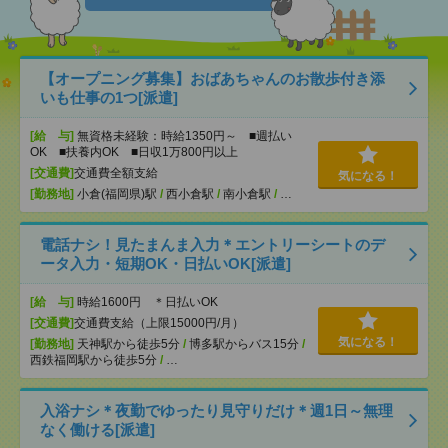
【オープニング募集】おばあちゃんのお散歩付き添
いも仕事の1つ[派遣]
[給 与]
無資格未経験：時給1350円～ ■週払い
OK ■扶養内OK ■日収1万800円以上
[交通費]
交通費全額支給
気になる！
[勤務地]
小倉(福岡県)駅
/
西小倉駅
/
南小倉駅
/
…
電話ナシ！見たまんま入力＊エントリーシートのデ
ータ入力・短期OK・日払いOK[派遣]
[給 与]
時給1600円 ＊日払いOK
[交通費]
交通費支給（上限15000円/月）
気になる！
[勤務地]
天神駅から徒歩5分
/
博多駅からバス15分
/
西鉄福岡駅から徒歩5分
/
…
入浴ナシ＊夜勤でゆったり見守りだけ＊週1日～無理
なく働ける[派遣]