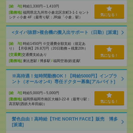
[給 与]
時給1,330円～1,410円
[勤務地]
福岡県北九州市小倉北区京町3-1-1 セント
気になる！
シティ小倉 4F（最寄り駅：JR線「小倉」駅）
<タイパ抜群>複合機の搬入出サポート（日勤）[派遣]
[給 与]
時給1450円 ※交通費全額支給（規定あ
り） 【月収例】26.8万円（20日勤務＋残業20h）
[交通費]
交通費支給あり
気になる！
[勤務地]
東比恵駅
/
博多駅
/
福岡空港(鉄道)駅
※高待遇！短時間勤務OK！【時給5000円】インプラ
ント（オールオン4）専任ドクター募集[アルバイト]
[給 与]
時給5,000円～5,000円
[勤務地]
福岡県福岡市南区大楠3-22-8（最寄り駅：
気になる！
高宮駅(西鉄大牟田線)）
髪色自由！高時給【THE NORTH FACE】販売 博多
[派遣]