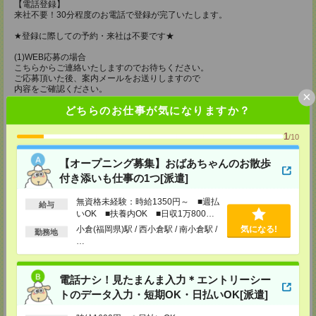
【電話登録】
来社不要！30分程度のお電話で登録が完了いたします。
★登録に際しての予約・来社は不要です★
(1)WEB応募の場合
こちらからご連絡いたしますのでお待ちください。
ご応募頂いた後、案内メールをお送りしますので
内容をご確認ください。
×
どちらのお仕事が気になりますか？
(2)電話応募の場合
お時間のあるときにお電話にてご応募いただければ
その場で登録も可能です。
1
/10
持ち物
【オープニング募集】おばあちゃんのお散歩
【電話登録】
付き添いも仕事の1つ[派遣]
弊社HPよりマイページ作成をお願いします
電話での登録の際に、マイページ作成をいただいた旨をお伝えください。
無資格未経験：時給1350円～ ■週払
給与
いOK ■扶養内OK ■日収1万800円
所要時間
以上
小倉(福岡県)駅 / 西小倉駅 / 南小倉駅 /
気になる!
勤務地
【電話登録】30分程度
…
・経験やご希望などをインタビュー
・お仕事のご紹介など
電話ナシ！見たまんま入力＊エントリーシー
登録場所
トのデータ入力・短期OK・日払いOK[派遣]
ケアサービス鹿児島支店