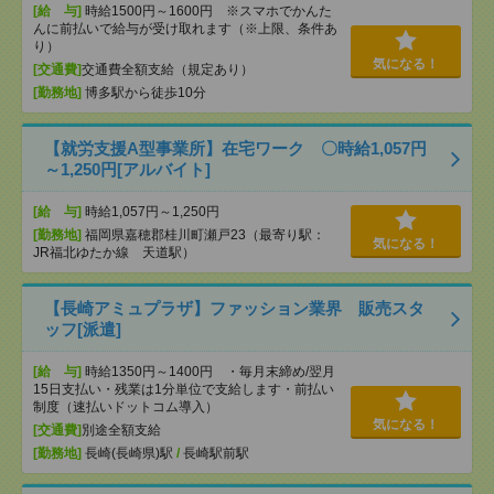
[給 与]
時給1500円～1600円 ※スマホでかんた
んに前払いで給与が受け取れます（※上限、条件あ
り）
気になる！
[交通費]
交通費全額支給（規定あり）
[勤務地]
博多駅から徒歩10分
【就労支援A型事業所】在宅ワーク 〇時給1,057円
～1,250円[アルバイト]
[給 与]
時給1,057円～1,250円
[勤務地]
福岡県嘉穂郡桂川町瀬戸23（最寄り駅：
気になる！
JR福北ゆたか線 天道駅）
【長崎アミュプラザ】ファッション業界 販売スタ
ッフ[派遣]
[給 与]
時給1350円～1400円 ・毎月末締め/翌月
15日支払い・残業は1分単位で支給します・前払い
制度（速払いドットコム導入）
気になる！
[交通費]
別途全額支給
[勤務地]
長崎(長崎県)駅
/
長崎駅前駅