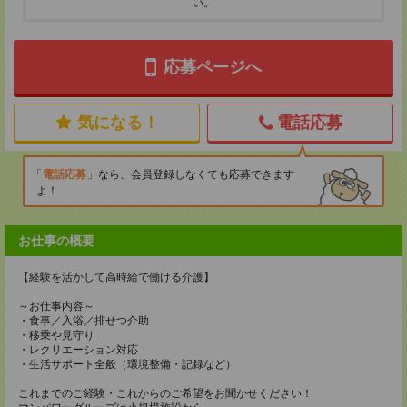
い。
応募ページへ
気になる！
電話応募
電話応募
なら、会員登録しなくても応募できます
よ！
お仕事の概要
【経験を活かして高時給で働ける介護】
～お仕事内容～
・食事／入浴／排せつ介助
・移乗や見守り
・レクリエーション対応
・生活サポート全般（環境整備・記録など）
これまでのご経験・これからのご希望をお聞かせください！