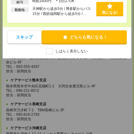
時給1600円 ＊日払いOK
〒892-0846
給与
鹿児島市加治屋町 15-9 大同生命鹿児島ビル 9F
天神駅から徒歩5分 / 博多駅からバス
TEL：099-239-1070
勤務地
気になる!
15分 / 西鉄福岡駅から徒歩5分 / …
担当：採用担当
ケアサービス福岡支店
〒812-0024 福岡県福岡市博多区綱場町4-11 パシフィックコート博
多 3F（25.3.17～）
スキップ
どちらも気になる！
TEL：092-517-3686
担当：採用担当
しばらく表示しない
ケアサービス北九州支店
〒802-0003 福岡県北九州市小倉北区米町 1-1-21 大分銀行・明治安田生
命ビル 6F
TEL：093-555-4597
担当：採用担当
ケアサービス熊本支店
熊本県熊本市中央区花畑町1-1 大同生命鹿児島ビル 4F
TEL：096-211-9572
担当：採用担当
ケアサービス長崎支店
長崎市万才町 7-1 TBM長崎ビル 3F
TEL：095-816-2793
担当：採用担当
ケアサービス沖縄支店