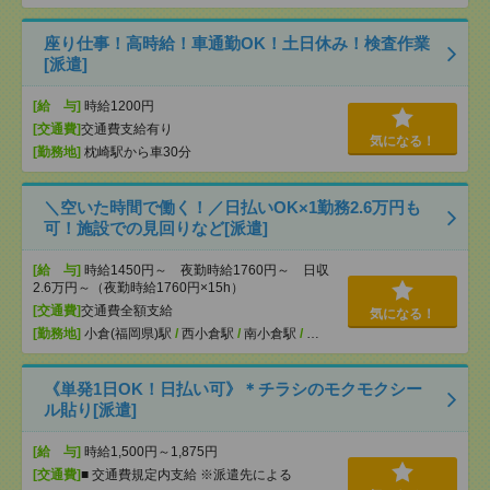
座り仕事！高時給！車通勤OK！土日休み！検査作業
[派遣]
[給 与]
時給1200円
[交通費]
交通費支給有り
気になる！
[勤務地]
枕崎駅から車30分
＼空いた時間で働く！／日払いOK×1勤務2.6万円も
可！施設での見回りなど[派遣]
[給 与]
時給1450円～ 夜勤時給1760円～ 日収
2.6万円～（夜勤時給1760円×15h）
[交通費]
交通費全額支給
気になる！
[勤務地]
小倉(福岡県)駅
/
西小倉駅
/
南小倉駅
/
…
《単発1日OK！日払い可》＊チラシのモクモクシー
ル貼り[派遣]
[給 与]
時給1,500円～1,875円
[交通費]
■ 交通費規定内支給 ※派遣先による