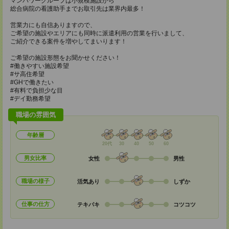
マンパワーグループは小規模施設から
総合病院の看護助手までお取引先は業界内最多！
営業力にも自信ありますので、
ご希望の施設やエリアにも同時に派遣利用の営業を行いまして、
ご紹介できる案件を増やしてまいります！
ご希望の施設形態をお聞かせください！
#働きやすい施設希望
#サ高住希望
#GHで働きたい
#有料で負担少な目
#デイ勤務希望
職場の雰囲気
年齢層
20代
30
40
50
60
男女比率
女性
男性
職場の様子
活気あり
しずか
仕事の仕方
テキパキ
コツコツ