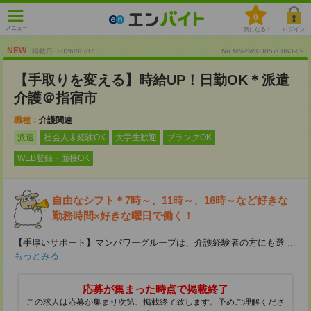
0
メニュー
気になる！
ログイン
NEW
掲載日 :2026
/
08
/
07
No.MNPWKO8570063-09
【手取りを変える】時給UP！日勤OK＊派遣
介護＠指宿市
職種：
介護関連
派遣
社会人未経験OK
大学生歓迎
ブランクOK
WEB登録・面接OK
自由なシフト＊7時～、11時～、16時～など好きな
勤務時間×好きな曜日で働く！
【手厚いサポート】マンパワーグループは、介護経験者の方にも選
...
もっとみる
応募が集まった時点で掲載終了
この求人は応募が集まり次第、掲載終了致します。予めご理解くださ