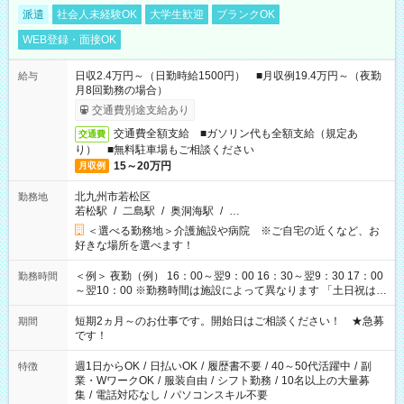
派遣
社会人未経験OK
大学生歓迎
ブランクOK
WEB登録・面接OK
日収2.4万円～（日勤時給1500円） ■月収例19.4万円～（夜勤
給与
月8回勤務の場合）
交通費別途支給あり
交通費全額支給 ■ガソリン代も全額支給（規定あ
交通費
り） ■無料駐車場もご相談ください
15～20万円
月収例
北九州市若松区
勤務地
若松駅
/
二島駅
/
奥洞海駅
/
…
＜選べる勤務地＞介護施設や病院 ※ご自宅の近くなど、お
好きな場所を選べます！
＜例＞ 夜勤（例） 16：00～翌9：00 16：30～翌9：30 17：00
勤務時間
～翌10：00 ※勤務時間は施設によって異なります 「土日祝は休
みたい」 「しっかり稼ぎたい」 「もう少し遅い時間から始めた
い」など ご希望にあったお仕事をご案内いたします。 ※未経験
短期2ヵ月～のお仕事です。開始日はご相談ください！ ★急募
期間
の方の場合は1～2ヶ月間は日中での仕事を経験いただき、 お
です！
仕事に慣れてからの夜勤になります。 ★家庭の都合でお休みが
必要な場合も遠慮なくご相談ください。
週1日からOK
/
日払いOK
/
履歴書不要
/
40～50代活躍中
/
副
特徴
業・WワークOK
/
服装自由
/
シフト勤務
/
10名以上の大量募
集
/
電話対応なし
/
パソコンスキル不要