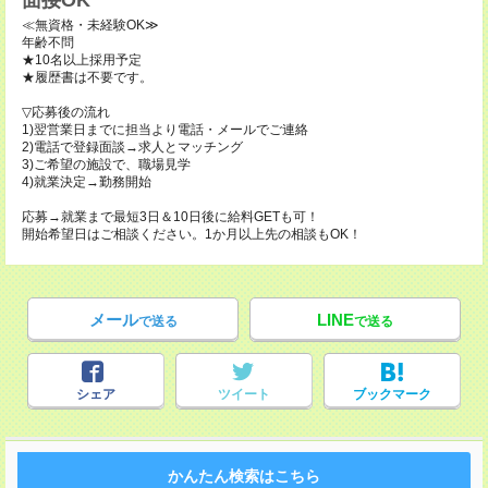
面接OK
≪無資格・未経験OK≫
年齢不問
★10名以上採用予定
★履歴書は不要です。
▽応募後の流れ
1)翌営業日までに担当より電話・メールでご連絡
2)電話で登録面談→求人とマッチング
3)ご希望の施設で、職場見学
4)就業決定→勤務開始
応募→就業まで最短3日＆10日後に給料GETも可！
開始希望日はご相談ください。1か月以上先の相談もOK！
メール
LINE
で送る
で送る
シェア
ツイート
ブックマーク
かんたん検索はこちら