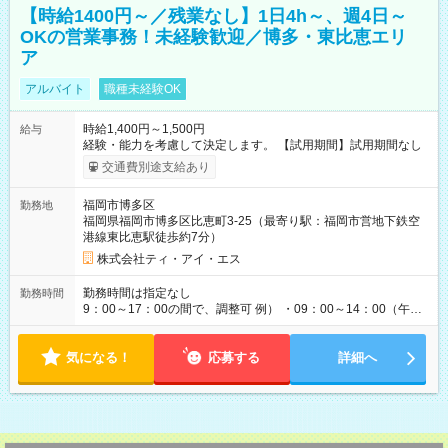
【時給1400円～／残業なし】1日4h～、週4日～
OKの営業事務！未経験歓迎／博多・東比恵エリ
ア
アルバイト
職種未経験OK
時給1,400円～1,500円
給与
経験・能力を考慮して決定します。 【試用期間】試用期間なし
交通費別途支給あり
福岡市博多区
勤務地
福岡県福岡市博多区比恵町3-25（最寄り駅：福岡市営地下鉄空
港線東比恵駅徒歩約7分）
株式会社ティ・アイ・エス
勤務時間は指定なし
勤務時間
9：00～17：00の間で、調整可 例） ・09：00～14：00（午後
からは家事に） ・10：00～16：00（朝はゆっくりスタート）
・13：00～17：00（午後から短時間で） ◎週4日～5日程度の
気になる！
勤務で、ご希望に合わせて調整します。 ◎今週は子供の行事
応募する
詳細へ
で…といったお休みも、お気軽にご相談ください。