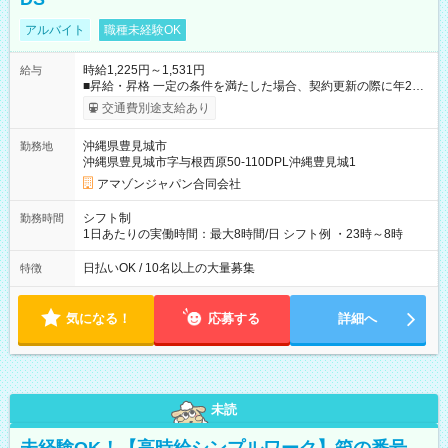
アルバイト
職種未経験OK
時給1,225円～1,531円
給与
■昇給・昇格 一定の条件を満たした場合、契約更新の際に年2回
まで昇給の機会があります。 ■正社員登用制度あり ※月末締/翌
交通費別途支給あり
月25日支払い ※時間外手当、別途支給 ※深夜割増賃金 (22:00～
翌5:00までは時給が25%UPします) ☆給与前払い制度有！
沖縄県豊見城市
勤務地
☆Amazon直雇用で安定して働けます！ 【試用期間】試用期間
沖縄県豊見城市字与根西原50-110DPL沖縄豊見城1
あり 試用期間の長さ：1週間 雇用形態、給与は本採用時と同じ
です。
アマゾンジャパン合同会社
シフト制
勤務時間
1日あたりの実働時間：最大8時間/日 シフト例 ・23時～8時
日払いOK / 10名以上の大量募集
特徴
気になる！
応募する
詳細へ
未読