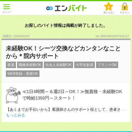
0
メニュー
気になる！
ログイン
お探しのバイト情報は掲載が終了しました。
掲載日 :2026
/
06
/
05
No.MNPWKO857006-07
未経験OK！シーツ交換などカンタンなこと
から＊院内サポート
派遣
職種未経験OK
社会人未経験OK
大学生歓迎
ブランクOK
WEB登録・面接OK
≪1日4時間～＆週2日～OK！≫無資格・未経験OK
で時給1350円～スタート！
【あくまでお手伝いから】看護師さんのサポート役として、患者さ
...
もっとみる