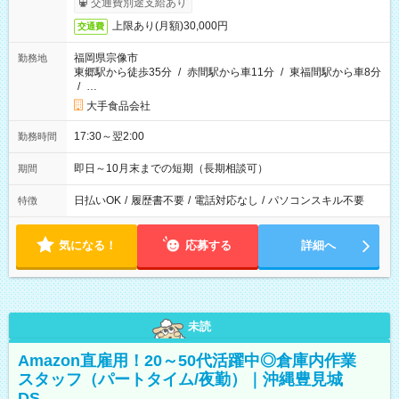
交通費別途支給あり
上限あり(月額)30,000円
交通費
福岡県宗像市
勤務地
東郷駅から徒歩35分
/
赤間駅から車11分
/
東福間駅から車8分
/
…
大手食品会社
17:30～翌2:00
勤務時間
即日～10月末までの短期（長期相談可）
期間
日払いOK
/
履歴書不要
/
電話対応なし
/
パソコンスキル不要
特徴
気になる！
応募する
詳細へ
未読
Amazon直雇用！20～50代活躍中◎倉庫内作業
スタッフ（パートタイム/夜勤）｜沖縄豊見城
DS