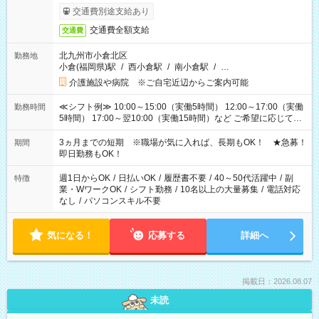
交通費別途支給あり
交通費全額支給
交通費
北九州市小倉北区
勤務地
小倉(福岡県)駅
/
西小倉駅
/
南小倉駅
/
…
介護施設や病院 ※ご自宅近辺からご案内可能
≪シフト例≫ 10:00～15:00（実働5時間） 12:00～17:00（実働
勤務時間
5時間） 17:00～翌10:00（実働15時間）など ご希望に応じて、
働く時間は調整できます！ お気軽に担当へ相談ください！
3ヵ月までの短期 ※職場が気に入れば、長期もOK！ ★急募！
期間
即日勤務もOK！
週1日からOK
/
日払いOK
/
履歴書不要
/
40～50代活躍中
/
副
特徴
業・WワークOK
/
シフト勤務
/
10名以上の大量募集
/
電話対応
なし
/
パソコンスキル不要
気になる！
応募する
詳細へ
掲載日：2026.08.07
未読