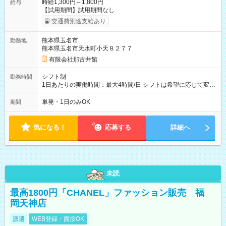
時給1,300円～1,800円
給与
【試用期間】試用期間なし
交通費別途支給あり
熊本県玉名市
勤務地
熊本県玉名市天水町小天８２７７
有限会社那古井館
シフト制
勤務時間
1日あたりの実働時間：最大4時間/日 シフトは希望に応じて変更
します。
単発・1日のみOK
期間
気になる！
応募する
詳細へ
未読
最高1800円「CHANEL」ファッション販売 福
岡天神店
派遣
WEB登録・面接OK