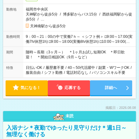
福岡市中央区
勤務地
天神駅から徒歩5分
/
博多駅からバス15分
/
西鉄福岡駅から徒
歩5分
/
…
天神南駅から徒歩5分
9：00～21：00の中で実働7ｈ～ ＜シフト例＞ □9:00～17:00(実
勤務時間
働7h/休憩1h) □9:00～18:00(実働8h/休憩1h) □10:00～19:00(実
働8h/休憩1h) □11:00～20:00(実働8h/休憩1h) □12:00～20:00(実
働7h/休憩1h) □12:00～21:00(実働7h/休憩1h) ＊固定OK ＊選べ
随時～長期（3ヶ月～） ＊1ヶ月お試し短期OK ＊即日歓
期間
る時間帯！
迎！ ＊開始日相談OK（9月～など）
日払いOK
/
履歴書不要
/
40～50代活躍中
/
副業・WワークOK
/
特徴
服装自由
/
シフト勤務
/
電話対応なし
/
パソコンスキル不要
気になる！
応募する
詳細へ
掲載日：2026.08.08
未読
入浴ナシ＊夜勤でゆったり見守りだけ＊週1日～
無理なく働ける