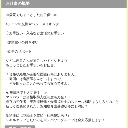
お仕事の概要
≪病院でちょっとしたお手伝い≫
○シーツの交換やベッドメイキング
〇お手洗い・入浴など生活のお手伝い
○診察室への付き添い
○食事のサポート
など…患者さんが過ごしやすくなるよう
ちょっとしたお手伝いをお任せ。
＊資格や経験が必要な医療行為はありません。
周囲には看護師さんがいますので、
何か困ったことがあっても安心ですよ。
≪無資格でも大丈夫！！≫
マンパワーは資格取得支援制度も万全！！
既存の初任者・実務者研修・介護福祉士のスクール補助はもちろんのこと
新しく義務化された、認知症介護基礎研修にも対応＊
受講後には奨励金を支給（社内規定あり）
スキルアップしたい方をマンパワーグループは全力応援します！