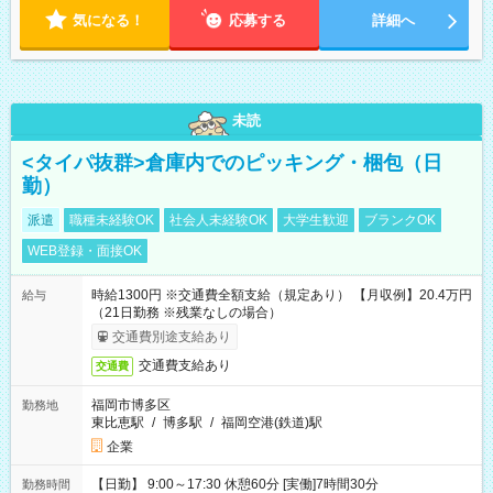
気になる！
応募する
詳細へ
未読
<タイパ抜群>倉庫内でのピッキング・梱包（日
勤）
派遣
職種未経験OK
社会人未経験OK
大学生歓迎
ブランクOK
WEB登録・面接OK
時給1300円 ※交通費全額支給（規定あり） 【月収例】20.4万円
給与
（21日勤務 ※残業なしの場合）
交通費別途支給あり
交通費支給あり
交通費
福岡市博多区
勤務地
東比恵駅
/
博多駅
/
福岡空港(鉄道)駅
企業
【日勤】 9:00～17:30 休憩60分 [実働]7時間30分
勤務時間