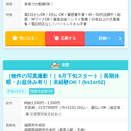
単発での勤務OK！
期間
週1日からOK
/
日払いOK
/
履歴書不要
/
40～50代活躍中
/
副
特徴
業・WワークOK
/
服装自由
/
シフト勤務
/
10名以上の大量募
集
/
電話対応なし
/
パソコンスキル不要
気になる！
応募する
詳細へ
未読
［物件の写真撮影！］8月下旬スタート｜長期休
暇・お盆休み有り｜未経験OK！(ks1sr02)
アルバイト
職種未経験OK
時給1,550円～1,550円
給与
月収例：22万7850円（7h×21日) 日払い、週払いOK（規定有
り） 【試用期間】試用期間なし
交通費別途支給あり
福岡市中央区
勤務地
福岡県福岡市中央区（最寄り駅：天神）