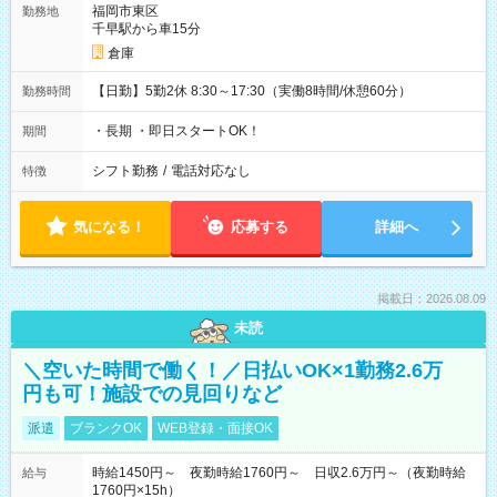
福岡市東区
勤務地
千早駅から車15分
倉庫
【日勤】5勤2休 8:30～17:30（実働8時間/休憩60分）
勤務時間
・長期 ・即日スタートOK！
期間
シフト勤務
/
電話対応なし
特徴
気になる！
応募する
詳細へ
掲載日：2026.08.09
未読
＼空いた時間で働く！／日払いOK×1勤務2.6万
円も可！施設での見回りなど
派遣
ブランクOK
WEB登録・面接OK
時給1450円～ 夜勤時給1760円～ 日収2.6万円～（夜勤時給
給与
1760円×15h）