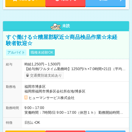
未読
すぐ働ける☆糟屋郡駅近☆商品検品作業☆未経
験者歓迎☆
アルバイト
職種未経験OK
時給1,250円～1,500円
給与
【給与例/フルタイム勤務時】1250円/ｈ×7.0時間×21日（平均
値）=183,750円 別途交通費支給（会社規定有）、残業/休日手当
交通費別途支給あり
支給、 フルタイムの募集になりますが、働く日数や時間につい
て若干の調整により働くことが出来る場合（子育て等の要件な
福岡市博多区
勤務地
ど）は、ご希望状況をヒヤリングして調整できることがありま
福岡県福岡市博多区会社所在地/博多区
す。応募時に、ご相談頂きます様お願いします。 ※公共交通機
関、駐車場あり。（粕屋郡） 【試用期間】試用期間なし
ヒューマンサービス株式会社
9:00～17:00
勤務時間
実働時間：7時間/日 9:00～17:00（休憩１ｈ） 勤務開始時間等
の調整も受けたまります。 （例：10時から17時 など） お気軽
にご相談・お問い合わせをメールで返信してください。
日払いOK
特徴