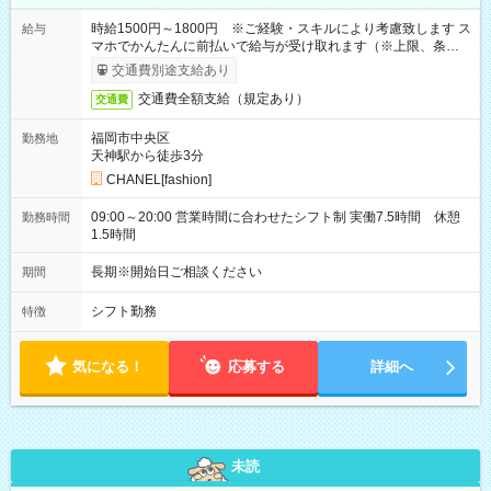
時給1500円～1800円 ※ご経験・スキルにより考慮致します ス
給与
マホでかんたんに前払いで給与が受け取れます（※上限、条件
あり）
交通費別途支給あり
交通費全額支給（規定あり）
交通費
福岡市中央区
勤務地
天神駅から徒歩3分
CHANEL[fashion]
09:00～20:00 営業時間に合わせたシフト制 実働7.5時間 休憩
勤務時間
1.5時間
長期※開始日ご相談ください
期間
シフト勤務
特徴
気になる！
応募する
詳細へ
未読