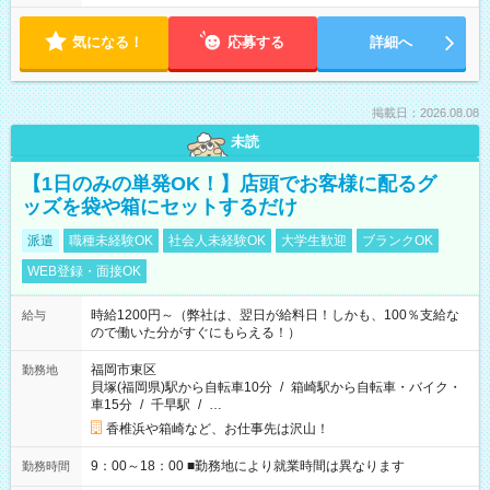
気になる！
応募する
詳細へ
掲載日：2026.08.08
未読
【1日のみの単発OK！】店頭でお客様に配るグ
ッズを袋や箱にセットするだけ
派遣
職種未経験OK
社会人未経験OK
大学生歓迎
ブランクOK
WEB登録・面接OK
時給1200円～（弊社は、翌日が給料日！しかも、100％支給な
給与
ので働いた分がすぐにもらえる！）
福岡市東区
勤務地
貝塚(福岡県)駅から自転車10分
/
箱崎駅から自転車・バイク・
車15分
/
千早駅
/
…
香椎浜や箱崎など、お仕事先は沢山！
9：00～18：00 ■勤務地により就業時間は異なります
勤務時間