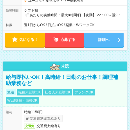
ユースタイルラボラトリー株式会社
シフト制
勤務時間
1日あたりの実働時間：最大8時間/日 【夜勤】 22：00～翌9：
00 ※週1日～OK ／ 夜勤専従 ＊＊ 勤務時間例 ＊＊ ■22時か
ら翌7時 ■23時から翌8時 ■24時から翌9時 など ※上記の時間
週1日からOK / 日払いOK / 副業・WワークOK
特徴
内で8時間勤務（休憩1時間）ご利用者様により、時間は異なり
ます。 ※曜日固定（毎週同じ曜日での勤務となります）
気になる！
応募する
詳細へ
未読
給与即払いOK！高時給！日勤のお仕事！調理補
助業務など
派遣
職種未経験OK
社会人未経験OK
ブランクOK
WEB登録・面接OK
時給1150円
給与
交通費別途支給あり
交通費支給有り
交通費