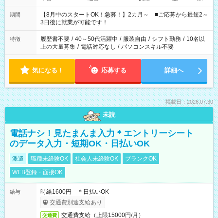
と休みを合わせたい」 「余裕を持って夕飯の準備がしたい」
「できれば残業はしたくない」 など、ご希望を教えてください
【8月中のスタートOK！急募！】2カ月～ ■ご応募から最短2～
期間
ね。 ※Wワーク希望の方へ 今ご覧のお仕事で希望する勤務時間
3日後に就業が可能です！
と、もう1つのお仕事の勤務時間。 合計で週40時間を超える場
合は応募できません。
履歴書不要
/
40～50代活躍中
/
服装自由
/
シフト勤務
/
10名以
特徴
上の大量募集
/
電話対応なし
/
パソコンスキル不要
気になる！
応募する
詳細へ
掲載日：2026.07.30
未読
電話ナシ！見たまんま入力＊エントリーシート
のデータ入力・短期OK・日払いOK
派遣
職種未経験OK
社会人未経験OK
ブランクOK
WEB登録・面接OK
時給1600円 ＊日払いOK
給与
交通費別途支給あり
交通費支給（上限15000円/月）
交通費