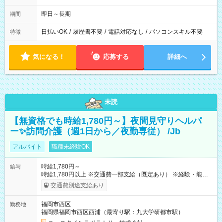
即日～長期
期間
日払いOK
/
履歴書不要
/
電話対応なし
/
パソコンスキル不要
特徴
気になる！
応募する
詳細へ
未読
【無資格でも時給1,780円～】夜間見守りヘルパ
ー✨訪問介護（週1日から／夜勤専従） /Jb
アルバイト
職種未経験OK
時給1,780円～
給与
時給1,780円以上 ※交通費一部支給（既定あり） ※経験・能力を
考慮して決定します 【収入例】 週1回勤務の場合：1,780円×8時
交通費別途支給あり
間×4回=5万6,960円 週3回勤務の場合：1,780円×8時間×12回
=17万0,880円 【試用期間】試用期間あり 試用期間の長さ：2ヶ
福岡市西区
勤務地
月 ※ 雇用形態と給与に、本採用時と異なる部分があります。 雇
福岡県福岡市西区西浦（最寄り駅：九大学研都市駅）
用形態：本採用時と同じです。 給与：時給 1,490円以上