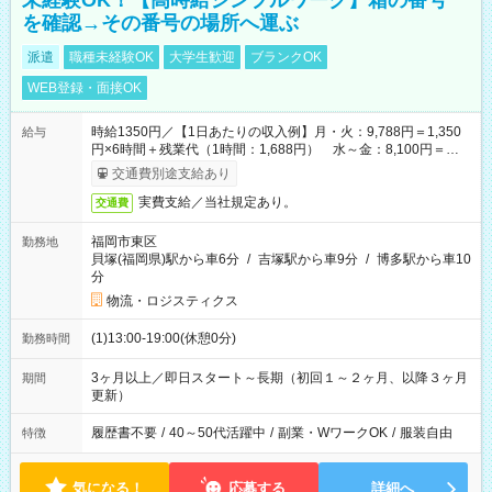
未経験OK！【高時給シンプルワーク】箱の番号
を確認→その番号の場所へ運ぶ
派遣
職種未経験OK
大学生歓迎
ブランクOK
WEB登録・面接OK
時給1350円／【1日あたりの収入例】月・火：9,788円＝1,350
給与
円×6時間＋残業代（1時間：1,688円） 水～金：8,100円＝
1,350円×6時間
交通費別途支給あり
実費支給／当社規定あり。
交通費
福岡市東区
勤務地
貝塚(福岡県)駅から車6分
/
吉塚駅から車9分
/
博多駅から車10
分
物流・ロジスティクス
(1)13:00-19:00(休憩0分)
勤務時間
3ヶ月以上／即日スタート～長期（初回１～２ヶ月、以降３ヶ月
期間
更新）
履歴書不要
/
40～50代活躍中
/
副業・WワークOK
/
服装自由
特徴
気になる！
応募する
詳細へ