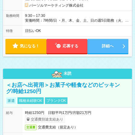
パーソルマーケティング株式会社
9:30～17:30
勤務時間
実働時間：7時間/日 ・月、木、金、土、日の週5日勤務（火、水
は固定休です／GW、お盆、年末年始等、長期休暇有り！） ・
ワンシフト！ ・残業ほぼナシ（0～5h/月）
日払いOK
特徴
気になる！
応募する
詳細へ
未読
＜お店へ出荷用＞お菓子や軽食などのピッキン
グ/時給1250円
派遣
職種未経験OK
ブランクOK
時給1250円 日額平均1万円/月額21万円
給与
交通費別途支給あり
交通費支給（規定あり）
交通費