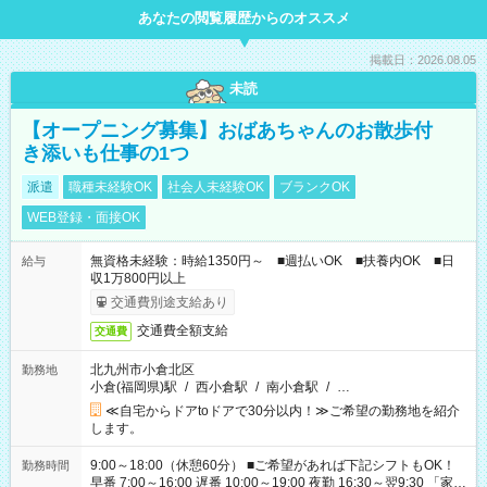
あなたの閲覧履歴からのオススメ
掲載日：2026.08.05
未読
【オープニング募集】おばあちゃんのお散歩付
き添いも仕事の1つ
派遣
職種未経験OK
社会人未経験OK
ブランクOK
WEB登録・面接OK
無資格未経験：時給1350円～ ■週払いOK ■扶養内OK ■日
給与
収1万800円以上
交通費別途支給あり
交通費全額支給
交通費
北九州市小倉北区
勤務地
小倉(福岡県)駅
/
西小倉駅
/
南小倉駅
/
…
≪自宅からドアtoドアで30分以内！≫ご希望の勤務地を紹介
します。
9:00～18:00（休憩60分） ■ご希望があれば下記シフトもOK！
勤務時間
早番 7:00～16:00 遅番 10:00～19:00 夜勤 16:30～翌9:30 「家族