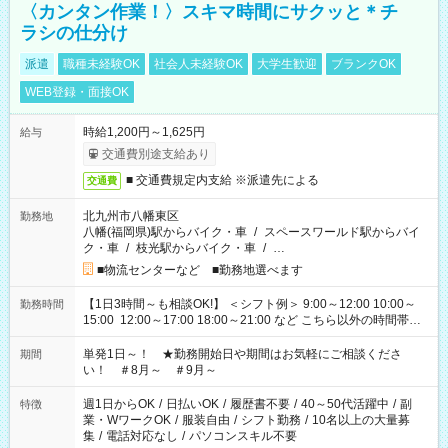
〈カンタン作業！〉スキマ時間にサクッと＊チ
ラシの仕分け
派遣
職種未経験OK
社会人未経験OK
大学生歓迎
ブランクOK
WEB登録・面接OK
時給1,200円～1,625円
給与
交通費別途支給あり
■ 交通費規定内支給 ※派遣先による
交通費
北九州市八幡東区
勤務地
八幡(福岡県)駅からバイク・車
/
スペースワールド駅からバイ
ク・車
/
枝光駅からバイク・車
/
…
■物流センターなど ■勤務地選べます
【1日3時間～も相談OK!】 ＜シフト例＞ 9:00～12:00 10:00～
勤務時間
15:00 12:00～17:00 18:00～21:00 など こちら以外の時間帯も
お気軽にご相談ください！
単発1日～！ ★勤務開始日や期間はお気軽にご相談くださ
期間
い！ ＃8月～ ＃9月～
週1日からOK
/
日払いOK
/
履歴書不要
/
40～50代活躍中
/
副
特徴
業・WワークOK
/
服装自由
/
シフト勤務
/
10名以上の大量募
集
/
電話対応なし
/
パソコンスキル不要