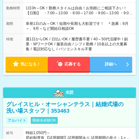
1日3h～OK！勤務スタイルは自由！お気軽にご相談下さい！
勤務時間
【日勤】 ・7:00～13:00 ・8:00～17:00 ・9:00～13:00 ・9:00
～18:00 ・10:00～19:00 ・13:00～18:00 ・15:00～20:00 ・
16:00～19:00 【夜勤】 ・17:00～21:00 ・18:00～23:00 ・
単発1日のみ～OK！短期や長期も大歓迎です！ ＊急募：8月
期間
21:00～翌6:00 ・23:00～翌8:00 など（他時間多数あり！）
～、9月～など開始日相談OK
週1日からOK
/
日払いOK
/
履歴書不要
/
40～50代活躍中
/
副
特徴
業・WワークOK
/
服装自由
/
シフト勤務
/
10名以上の大量募
集
/
電話対応なし
/
パソコンスキル不要
気になる！
応募する
詳細へ
未読
グレイスヒル・オーシャンテラス｜結婚式場の
洗い場スタッフ｜353463
アルバイト
職種未経験OK
時給1,050円～
給与
昇給制度有 【試用期間】試用期間あり 試用期間の長さ：1ヶ月