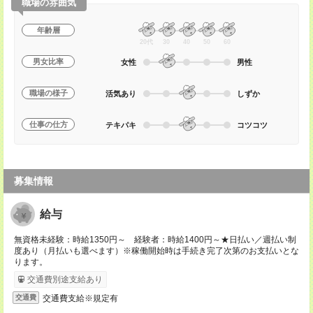
職場の雰囲気
年齢層
20代
30
40
50
60
男女比率
女性
男性
職場の様子
活気あり
しずか
仕事の仕方
テキパキ
コツコツ
募集情報
給与
無資格未経験：時給1350円～ 経験者：時給1400円～★日払い／週払い制
度あり（月払いも選べます）※稼働開始時は手続き完了次第のお支払いとな
ります。
交通費別途支給あり
交通費支給※規定有
交通費