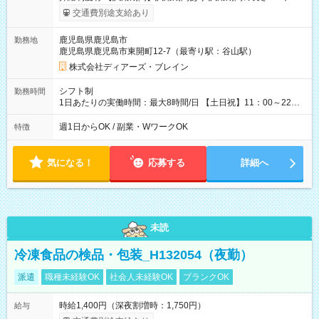
雇用形態、給与は本採用時と同じです。
交通費別途支給あり
鹿児島県鹿児島市
勤務地
鹿児島県鹿児島市東開町12-7（最寄り駅：谷山駅）
株式会社ディアーズ・ブレイン
シフト制
勤務時間
1日あたりの実働時間：最大8時間/日 【土日祝】11：00～22：
00/実働6～8時間 週1～2日勤務相談可 【勤務期間】6か月以上
週1日からOK / 副業・WワークOK
特徴
気になる！
応募する
詳細へ
未読
冷凍食品の検品・包装_H132054（夜勤）
派遣
職種未経験OK
社会人未経験OK
ブランクOK
時給1,400円（深夜割増時：1,750円）
給与