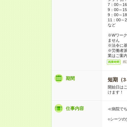
7：00～1
9：00～1
9：00～1
11：00～2
など
※Wワーク
ません
※法令に基
※労働者
業はご案
残
残業時間
期間
短期（3
開始日は
けます！
仕事内容
≪病院で
○シーツの