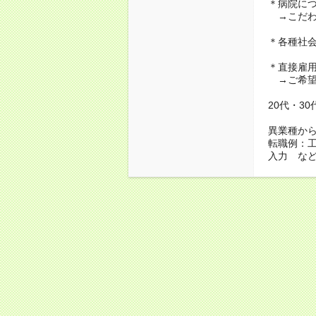
＊病院に
→こだわ
＊各種社
＊直接雇
→ご希望
20代・3
異業種か
転職例：
入力 な