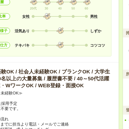
層
20代
30
40
50
60
比率
女性
男性
様子
活気あり
しずか
仕方
テキパキ
コツコツ
OK / 社会人未経験OK / ブランクOK / 大学生
10名以上の大量募集 / 履歴書不要 / 40～50代活躍
副業・WワークOK / WEB登録・面接OK
未経験OK≫
上採用予定
は不要です。
の流れ
日までに担当より電話・メールでご連絡