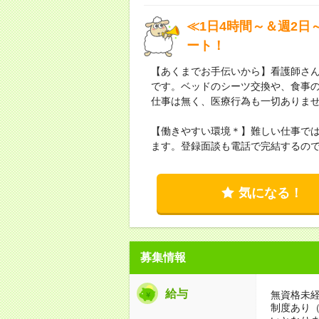
≪1日4時間～＆週2日
ート！
【あくまでお手伝いから】看護師さ
です。ベッドのシーツ交換や、食事
仕事は無く、医療行為も一切ありま
【働きやすい環境＊】難しい仕事では
ます。登録面談も電話で完結するの
気になる！
募集情報
給与
無資格未経
制度あり