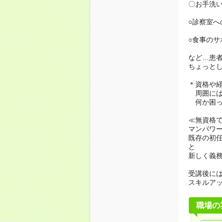
〇お手洗
○診察室へ
○食事のサ
など…患
ちょっと
＊資格や
周囲には
何か困っ
≪無資格
マンパワ
既存の初
と
新しく義
受講後に
スキルア
職場の