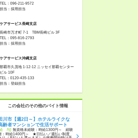
TEL：096-211-9572
担当：採用担当
ケアサービス長崎支店
長崎市万才町 7-1 TBM長崎ビル 3F
TEL：095-816-2793
担当：採用担当
ケアサービス沖縄支店
那覇市久茂地 1-12-12 ニッセイ那覇センター
ビル 10F
TEL：0120-435-133
担当：登録担当
この会社のその他のバイト情報
田川市【週2日～】ホテルライクな
高齢者マンションで生活サポート
[給 与]
無資格未経験：時給1300円～ 経験
者：時給1400円～ ★日払い／週払い制度
あり（月払いも選べます）※稼働開始時は手