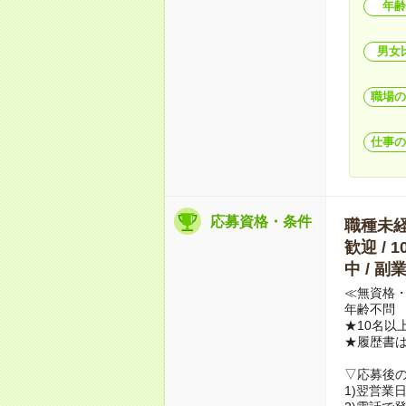
年齢
男女
職場の
仕事の
応募資格・条件
職種未経験
歓迎 / 
中 / 
≪無資格・
年齢不問
★10名以
★履歴書
▽応募後
1)翌営業