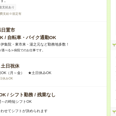
ます。
途支給あり
費支給※規定有
県日置市
K / 自転車・バイク通勤OK
】伊集院・東市来・湯之元など勤務地多数！
が選べる≫病院でのお仕事です。
/ 土日祝休
日OK（月～金） ★土日休みOK
日休みOK
K / シフト勤務 / 残業なし
間～の時短シフトOK
合わせてシフトが決められます
：