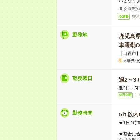
いとなり
交通費別
交通
交通費
勤務地
鹿児島
車通勤O
【日置市
≪勤務地
勤務曜日
週2～3 
週2日～5
土
休日休暇
勤務時間
5ｈ以内O
★1日4時
★都合に
シフト例