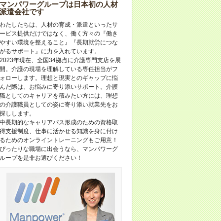
マンパワーグループは日本初の人材
派遣会社です
わたしたちは、人材の育成・派遣といったサ
ービス提供だけではなく、働く方々の『働き
やすい環境を整えること』『長期就労につな
がるサポート』に力を入れています。
2023年現在、全国34拠点に介護専門支店を展
開。介護の現場を理解している専任担当がフ
ォローします。理想と現実とのギャップに悩
んだ際は、お悩みに寄り添いサポート。介護
職としてのキャリアを積みたい方には、理想
の介護職員としての姿に寄り添い就業先をお
探しします。
中長期的なキャリアパス形成のための資格取
得支援制度、仕事に活かせる知識を身に付け
るためのオンライントレーニングもご用意！
ぴったりな職場に出会うなら、マンパワーグ
ループを是非お選びください！