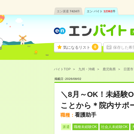
エン派遣
7424
件
エン バイト
12362
件
0
気になるリスト
保存した希
バイトTOP
九州・沖縄
鹿児島県
日置市
掲載日 :
2026
/
08
/
02
＼8月～OK！未経験
ことから＊院内サポ
看護助手
職種：
派遣
職種未経験OK
社会人未経験OK