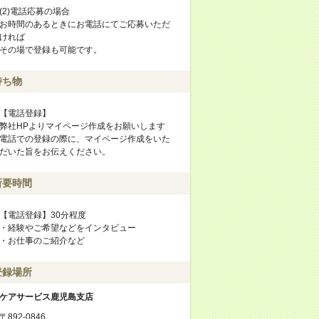
(2)電話応募の場合
お時間のあるときにお電話にてご応募いただ
ければ
その場で登録も可能です。
持ち物
【電話登録】
弊社HPよりマイページ作成をお願いします
電話での登録の際に、マイページ作成をいた
だいた旨をお伝えください。
所要時間
【電話登録】30分程度
・経験やご希望などをインタビュー
・お仕事のご紹介など
登録場所
ケアサービス鹿児島支店
〒892-0846