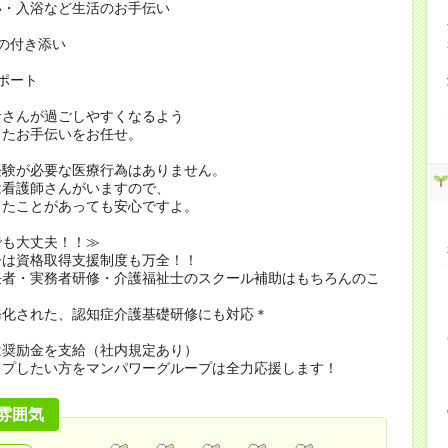
い・入浴など生活のお手伝い
の付き添い
ポート
者さんが過ごしやすくなるよう
したお手伝いをお任せ。
経験が必要な医療行為はありません。
看護師さんがいますので、
たことがあっても安心ですよ。
でも大丈夫！！≫
ーは資格取得支援制度も万全！！
任者・実務者研修・介護福祉士のスクール補助はもちろんのこ
務化された、認知症介護基礎研修にも対応＊
は奨励金を支給（社内規定あり）
ップしたい方をマンパワーグループは全力応援します！
雰囲気