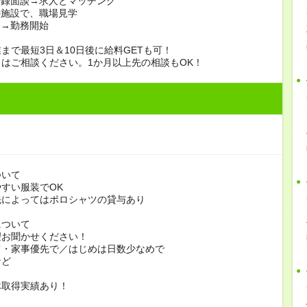
登録面談→求人とマッチング
の施設で、職場見学
定→勤務開始
まで最短3日＆10日後に給料GETも可！
はご相談ください。1か月以上先の相談もOK！
ついて
すい服装でOK
よってはポロシャツの貸与あり
について
お聞かせください！
家事優先で／はじめは日数少なめで
ど
休取得実績あり！