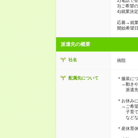
2)電話で
3)ご希望
4)就業決
応募→就業
開始希望日
派遣先の概要
社名
病院
配属先について
＊服装に
→動きや
派遣先に
＊お休み
→ご希望
子育て・
などな
＊産休育